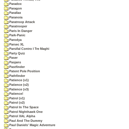
Paradox
Paragon
Parallax
Paranoia
Paratroop Attack
Paratrooper
Paris In Danger
Park-Panic
Parodya
Parsec XL
Parsifal Contro I Tre Maghi
Party Quiz
Paser
Pasjans
Pastfinder
Patent Pole Position
Pathfinder
Patience (v1)
Patience (v2)
Patience (v3)
Patience!
Patrol (v1)
Patrol (v2)
Patrol In The Space
Patrol Nighthawk One
Patrol XAL Alpha
Paul And The Dummy
Paul Daniels' Magic Adventure