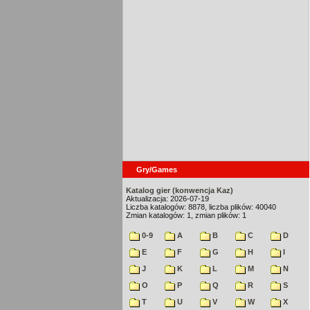
Gry/Games
Katalog gier (konwencja Kaz)
Aktualizacja: 2026-07-19
Liczba katalogów: 8878, liczba plików: 40040
Zmian katalogów: 1, zmian plików: 1
0-9
A
B
C
D
E
F
G
H
I
J
K
L
M
N
O
P
Q
R
S
T
U
V
W
X