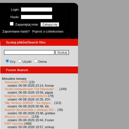
Login:
Hasło:
Zapamiętaj mnie
Zapomniane hasło?
Poproś o członkostwo
Szukaj plików/Search files
Gry
Użytki
Dema
Forum Atarum
Aktualne tematy
Starquake VBXE
(13)
ostatni: 06-08-2026 23:14, Konop
Studio komputerowe The Marauder -...
(249)
ostatni: 06-08-2026 19:56, pigula
Książka Gorgha o asemblerze
(79)
ostatni: 06-08-2026 15:35, tOri
Silly Venture 2026SE - the bigges...
(113)
ostatni: 06-08-2026 00:48, tdc
AspeQt dla Androida z obsługą SIO...
(39)
ostatni: 05-08-2026 23:48, greblus
Muzycy scenowi...
(134)
ostatni: 05-08-2026 20:44, Foster
RMT hacking
(468)
ostatni: 05-08-2026 18:57, emkay