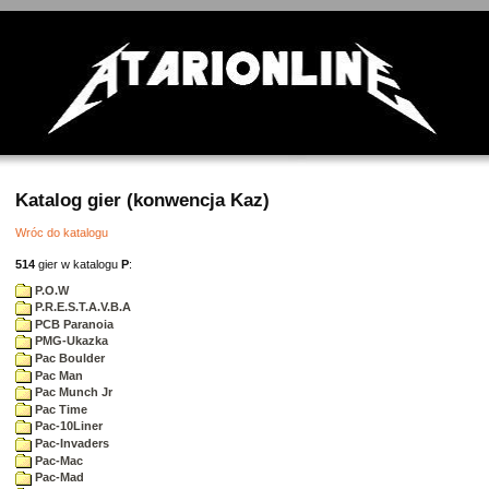
Katalog gier (konwencja Kaz)
Wróc do katalogu
514
gier w katalogu
P
:
P.O.W
P.R.E.S.T.A.V.B.A
PCB Paranoia
PMG-Ukazka
Pac Boulder
Pac Man
Pac Munch Jr
Pac Time
Pac-10Liner
Pac-Invaders
Pac-Mac
Pac-Mad