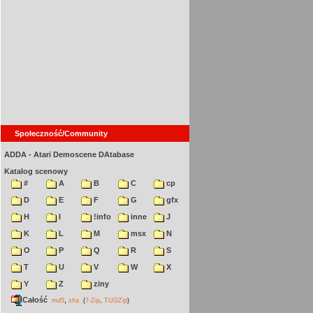
Społeczność/Community
ADDA - Atari Demoscene DAtabase
Katalog scenowy
#
A
B
C
cp
D
E
F
G
gfx
H
I
!info
inne
J
K
L
M
msx
N
O
P
Q
R
S
T
U
V
W
X
Y
Z
ziny
Całość
,
md5
sha
(
7-Zip
,
TUGZip
)