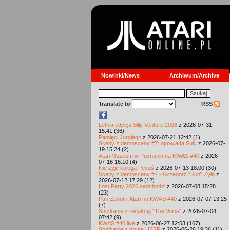
Nowinki/News
Archiwum/Archive
Translate to
RSS
Letnia edycja Silly Venture 2026
z 2026-07-31
15:41 (36)
Pamięci Jurgiego
z 2026-07-21 12:42 (1)
Sceny z demosceny #7: opowiada SuN
z 2026-07-
19 15:24 (2)
Atari Muzeum w Poznaniu na KWAS #40
z 2026-
07-16 16:10 (4)
Nie żyje kolega Pecuś
z 2026-07-13 18:00 (30)
Sceny z demosceny #7 - Grzegorz "Sun" Żyła
z
2026-07-12 17:29 (12)
Lost Party 2026 nadchodzi
z 2026-07-08 15:28
(23)
Pan Zenon i Atari na KWAS #40
z 2026-07-07 13:25
(7)
Spotkanie z redakcją "The Voice"
z 2026-07-04
07:42 (9)
KWAS #40 live
z 2026-06-27 12:53 (167)
Spotkanie z grupą USSR
z 2026-06-26 19:36 (11)