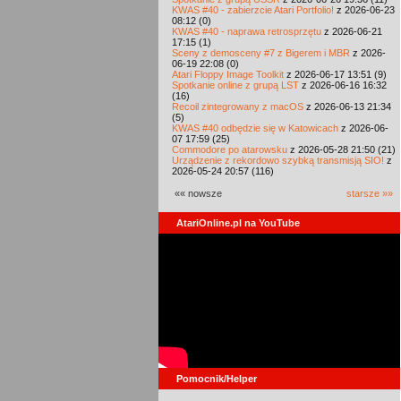
KWAS #40 - zabierzcie Atari Portfolio!
z 2026-06-23
08:12 (0)
KWAS #40 - naprawa retrosprzętu
z 2026-06-21
17:15 (1)
Sceny z demosceny #7 z Bigerem i MBR
z 2026-
06-19 22:08 (0)
Atari Floppy Image Toolkit
z 2026-06-17 13:51 (9)
Spotkanie online z grupą LST
z 2026-06-16 16:32
(16)
Recoil zintegrowany z macOS
z 2026-06-13 21:34
(5)
KWAS #40 odbędzie się w Katowicach
z 2026-06-
07 17:59 (25)
Commodore po atarowsku
z 2026-05-28 21:50 (21)
Urządzenie z rekordowo szybką transmisją SIO!
z
2026-05-24 20:57 (116)
«« nowsze
starsze »»
AtariOnline.pl na YouTube
Pomocnik/Helper