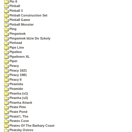
Pin II
Pinball
Pinball 3
Pinball Construction Set
Pinball Game
Pinball Monster
Ping
Pingwinek
Pingwinek Idzie Do Szkoly
Pinhead
Pipe Line
Pipeline
Pipeliners XL
Piper
Piracy
Piracy 1621
Piracy 1981
Piracy II
Piramida
Piramide
Piranha (v1)
Piranha (v2)
Piranha Attack
Pirate Pete
Pirate Pond
Pirate!!, The
Pirates Cove
Pirates Of The Barbary Coast
Piratsky Ostrov