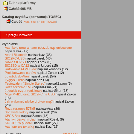
Z. Inne platformy
Całość 908 MB
Katalog użytków (konwencja TOSEC)
Całość
,
md5
sha
(
7-Zip
,
TUGZip
)
Sprzęt/Hardware
Wynalazki
Atari jako programator pojazdu gąsienicowego
napisał Kaz (17)
Atari i Bluetooth
napisał Kaz (35)
SIO2PC-USB
napisał Larek (46)
Nowe SIO2SD
napisał Larek (0)
SIO2SD w CA12
napisał Urborg (15)
Ratowanie ATMEL-ów
napisał Yoohaas (12)
Projektowanie cartów
napisał Zenon (12)
Joystick do Atari
napisał Larek (54)
Tygrys Turbo
napisał Kaz (13)
Testowałem "Simple Stereo"
napisał Zaxon (5)
Rozszerzenie 1MB
napisał Asal (21)
Joystick trzyprzyciskowy
napisał Sikor (18)
Moje MyIDE oraz SIO2PC na USB
napisał Zaxon
(16)
Jak wykonać płytkę drukowaną?
napisał Zaxon
(28)
Rozszerzenie 576kB
napisał Asal (36)
Soczyste kolory
napisał scalak (29)
XEGS Box
napisał Zaxon (13)
Atari w różnych rolach
napisał Różyk (9)
SIO2IDE w pudełku
napisał Kaz (27)
Atari steruje tokarką
napisał Kaz (15)