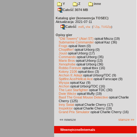
Y
Z
inne
Całość 3074 MB
Katalog gier (konwencja TOSEC)
Aktualizacja: 2021-07-11
Całość
,
md5
sha
(
7-Zip
,
TUGZip
)
Opisy gier
"Old Towers" (Atari ST)
opisał Misza (19)
Submarine Commander
opisał Kaz (36)
Frogs
opisał Xeen (0)
Choplifter!
opisał Urborg (0)
Joust
opisał Urborg (17)
Commando
opisał Urborg (35)
Mario Bros
opisał Urborg (13)
Xenophobe
opisał Urborg (36)
Robbo Forever
opisał tbxx (16)
Kolony 2106
opisał tbxx (3)
Archon II: Adept
opisał Urborg/TDC (9)
Spitfire Ace/Hellcat Ace
opisał Farscape (9)
Wyspa
opisał Kaz (9)
Archon
opisał Urborg/TDC (16)
The Last Starfighter
opisał TDC (30)
Dwie Wieże
opisał Muffy (19)
Basil The Great Mouse Detective
opisał Charlie
Cherry (125)
Inny Świat
opisał Charlie Cherry (17)
Inspektor
opisał Charlie Cherry (19)
Grand Prix Simulator
opisał Charlie Cherry (16)
«« nowsze
starsze »»
Wewnętrzne/Internals