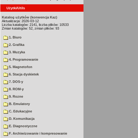
Użytki/Utils
Katalog użytków (konwencja Kaz)
Aktualizacja: 2026-03-12
Liczba katalogów: 2141, liczba plików: 10533
Zmian katalogów: 52, zmian plików: 93
1. Biuro
2. Grafika
3. Muzyka
4. Programowanie
5. Magnetofon
6. Stacja dyskietek
7. DOS-y
8. ROM-y
9. Rozne
B. Emulatory
C. Edukacyjne
D. Komunikacja
E. Diagnostyczne
F. Archiwizowanie i kompresowanie