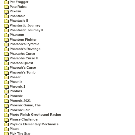
Pet Frogger
Pete Rules
Pexeso
Phantasie
Phantasie II
Phantastic Journey
Phantastic Journey II
Phantom
Phantom Fighter
Pharaoh's Pyramid
Pharaoh's Revenge
Pharaohs Curse
Pharaohs Curse II
Pharaos Quest
Pharoah's Curse
Pharoah's Tomb
Phaser
Pheenix
Pheonix 1
Phobos
Phoenix
Phoenix 2021
Phoenix Game, The
Phoenix Lair
Photo Finish Greyhound Racing
Phrase Challenger
Physics Elementary Mechanics
Picard
Pick The Star