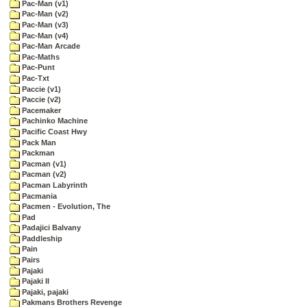
Pac-Man (v1)
Pac-Man (v2)
Pac-Man (v3)
Pac-Man (v4)
Pac-Man Arcade
Pac-Maths
Pac-Punt
Pac-Txt
Paccie (v1)
Paccie (v2)
Pacemaker
Pachinko Machine
Pacific Coast Hwy
Pack Man
Packman
Pacman (v1)
Pacman (v2)
Pacman Labyrinth
Pacmania
Pacmen - Evolution, The
Pad
Padajici Balvany
Paddleship
Pain
Pairs
Pajaki
Pajaki II
Pajaki, pajaki
Pakmans Brothers Revenge