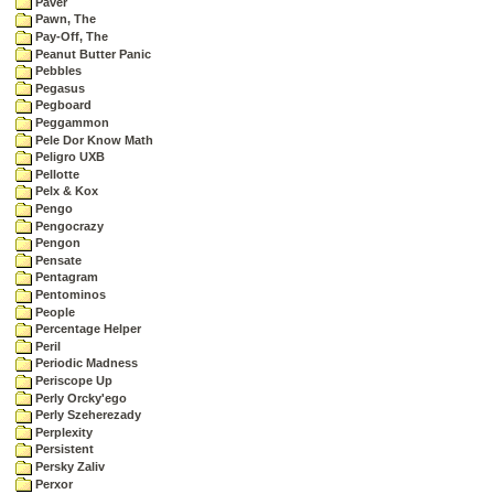
Paver
Pawn, The
Pay-Off, The
Peanut Butter Panic
Pebbles
Pegasus
Pegboard
Peggammon
Pele Dor Know Math
Peligro UXB
Pellotte
Pelx & Kox
Pengo
Pengocrazy
Pengon
Pensate
Pentagram
Pentominos
People
Percentage Helper
Peril
Periodic Madness
Periscope Up
Perly Orcky'ego
Perly Szeherezady
Perplexity
Persistent
Persky Zaliv
Perxor