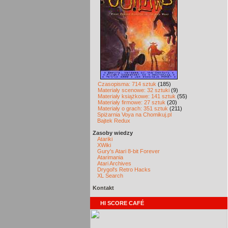
Czasopisma: 714 sztuk
(185)
Materiały scenowe: 32 sztuki
(9)
Materiały książkowe: 141 sztuk
(55)
Materiały firmowe: 27 sztuk
(20)
Materiały o grach: 351 sztuk
(211)
Spiżarnia Voya na Chomikuj.pl
Bajtek Redux
Zasoby wiedzy
Atariki
XWiki
Gury's Atari 8-bit Forever
Atarimania
Atari Archives
Drygol's Retro Hacks
XL Search
Kontakt
HI SCORE CAFÉ