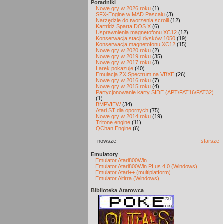
Poradniki
Nowe gry w 2026 roku
(1)
SFX-Engine w MAD Pascalu
(3)
Narzędzie do tworzenia scrolli
(12)
Kartridż Sparta DOS X
(6)
Usprawnienia magnetofonu XC12
(12)
Konserwacja stacji dysków 1050
(19)
Konserwacja magnetofonu XC12
(15)
Nowe gry w 2020 roku
(2)
Nowe gry w 2019 roku
(35)
Nowe gry w 2017 roku
(3)
Larek pokazuje
(40)
Emulacja ZX Spectrum na VBXE
(26)
Nowe gry w 2016 roku
(7)
Nowe gry w 2015 roku
(4)
Partycjonowanie karty SIDE (APT/FAT16/FAT32)
(1)
BMPVIEW
(34)
Atari ST dla opornych
(75)
Nowe gry w 2014 roku
(19)
Tritone engine
(11)
QChan Engine
(6)
nowsze
starsze
Emulatory
Emulator Atari800Win
Emulator Atari800Win PLus 4.0 (Windows)
Emulator Atari++ (multiplatform)
Emulator Altirra (Windows)
Biblioteka Atarowca