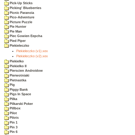
Pick-Up Sticks
Picking' Blueberries
Picnic Paranoia
Pico-Adventure
Picture Puzzle
Pie Hunter
Pie Man
Piec Gowien Eepcha
Pied Piper
Piekieleczko
Piekieleczko (v1).xex
Piekieleczko (v2).xex
Piekielko
Piekielko II
Pierscien Androidow
Pierwotniaki
Pietnastka
Pig
Piggy Bank
Pigs In Space
Pilka
Pilkarski Poker
Pillbox
Pilot
Pilots
Pin 1
Pin 3
Pin 6