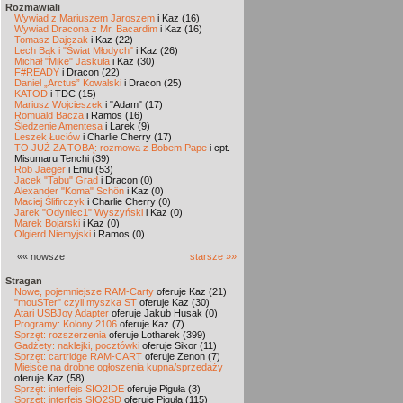
Rozmawiali
Wywiad z Mariuszem Jaroszem
i Kaz (16)
Wywiad Dracona z Mr. Bacardim
i Kaz (16)
Tomasz Dajczak
i Kaz (22)
Lech Bąk i "Świat Młodych"
i Kaz (26)
Michał "Mike" Jaskuła
i Kaz (30)
F#READY
i Dracon (22)
Daniel „Arctus” Kowalski
i Dracon (25)
KATOD
i TDC (15)
Mariusz Wojcieszek
i "Adam" (17)
Romuald Bacza
i Ramos (16)
Śledzenie Amentesa
i Larek (9)
Leszek Łuciów
i Charlie Cherry (17)
TO JUŻ ZA TOBĄ: rozmowa z Bobem Pape
i cpt.
Misumaru Tenchi (39)
Rob Jaeger
i Emu (53)
Jacek "Tabu" Grad
i Dracon (0)
Alexander "Koma" Schön
i Kaz (0)
Maciej Ślifirczyk
i Charlie Cherry (0)
Jarek "Odyniec1" Wyszyński
i Kaz (0)
Marek Bojarski
i Kaz (0)
Olgierd Niemyjski
i Ramos (0)
«« nowsze
starsze »»
Stragan
Nowe, pojemniejsze RAM-Carty
oferuje Kaz (21)
"mouSTer" czyli myszka ST
oferuje Kaz (30)
Atari USBJoy Adapter
oferuje Jakub Husak (0)
Programy: Kolony 2106
oferuje Kaz (7)
Sprzęt: rozszerzenia
oferuje Lotharek (399)
Gadżety: naklejki, pocztówki
oferuje Sikor (11)
Sprzęt: cartridge RAM-CART
oferuje Zenon (7)
Miejsce na drobne ogłoszenia kupna/sprzedaży
oferuje Kaz (58)
Sprzęt: interfejs SIO2IDE
oferuje Piguła (3)
Sprzęt: interfejs SIO2SD
oferuje Piguła (115)