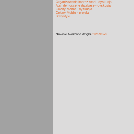
Organizowanie imprez Atari - dyskusja
Atari demoscene database - dyskusja
Colony Mobile - dyskusja
Colony Mobile - projekt
Statystyki
Nowinki
tworzone dzięki
CuteNews