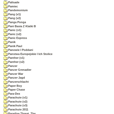
Palisade
Pamiec
Pandemonium
Pang (v1)
Pang (v2)
Panga Ponga
Pani Basia Z Klatki B
Panic (v1)
Panic (v2)
Panic Express
Panik
Panik Paul
Panowie I Poddani
Panstwa Europejskie I Ich Stolice
Panther (v1)
Panther (v2)
Panzer
Panzer Grenadier
Panzer War
Panzer-Jagd
Panzerschlacht
Paper Boy
Paper Chase
Para-Dex
Parachute (v1)
Parachute (v2)
Parachute (v3)
Parachute 2011
Paradise Threat, The