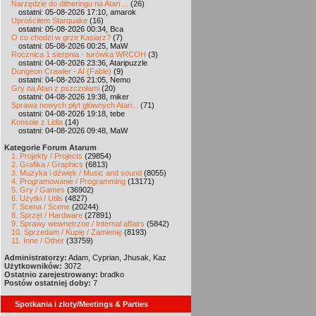
Narzędzie do ditheringu na Atari ...
(26)
ostatni: 05-08-2026 17:10, amarok
Uprościłem Starquake
(16)
ostatni: 05-08-2026 00:34, Bca
O co chodzi w grze Kasiarz?
(7)
ostatni: 05-08-2026 00:25, MaW
Rocznica 1 sierpnia - turówka WRCOH
(3)
ostatni: 04-08-2026 23:36, Ataripuzzle
Dungeon Crawler - AI (Fable)
(9)
ostatni: 04-08-2026 21:05, Nemo
Gry na Atari z pszczołami
(20)
ostatni: 04-08-2026 19:38, miker
Sprawa nowych płyt głównych Atari...
(71)
ostatni: 04-08-2026 19:18, tebe
Konsole z Lidla
(14)
ostatni: 04-08-2026 09:48, MaW
Kategorie Forum Atarum
1. Projekty / Projects
(29854)
2. Grafika / Graphics
(6813)
3. Muzyka i dźwięk / Music and sound
(8055)
4. Programowanie / Programming
(13171)
5. Gry / Games
(36902)
6. Użytki / Utils
(4827)
7. Scena / Scene
(20244)
8. Sprzęt / Hardware
(27891)
9. Sprawy wewnętrzne / Internal affairs
(5842)
10. Sprzedam / Kupię / Zamienię
(8193)
11. Inne / Other
(33759)
Administratorzy:
Adam, Cyprian, Jhusak, Kaz
Użytkowników:
3072
Ostatnio zarejestrowany:
bradko
Postów ostatniej doby:
7
Spotkania i zloty/Meetings & Parties