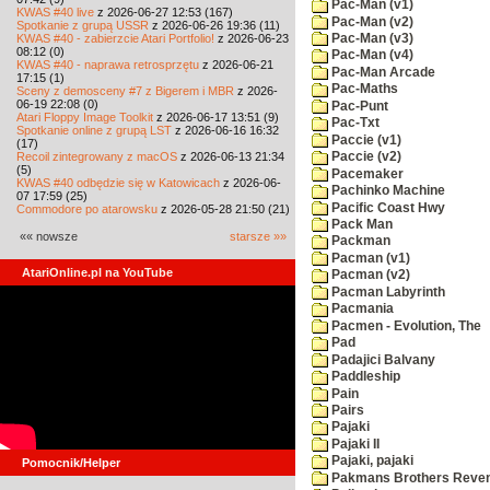
Pac-Man (v1)
KWAS #40 live
z 2026-06-27 12:53 (167)
Pac-Man (v2)
Spotkanie z grupą USSR
z 2026-06-26 19:36 (11)
KWAS #40 - zabierzcie Atari Portfolio!
z 2026-06-23
Pac-Man (v3)
08:12 (0)
Pac-Man (v4)
KWAS #40 - naprawa retrosprzętu
z 2026-06-21
Pac-Man Arcade
17:15 (1)
Pac-Maths
Sceny z demosceny #7 z Bigerem i MBR
z 2026-
06-19 22:08 (0)
Pac-Punt
Atari Floppy Image Toolkit
z 2026-06-17 13:51 (9)
Pac-Txt
Spotkanie online z grupą LST
z 2026-06-16 16:32
Paccie (v1)
(17)
Recoil zintegrowany z macOS
z 2026-06-13 21:34
Paccie (v2)
(5)
Pacemaker
KWAS #40 odbędzie się w Katowicach
z 2026-06-
Pachinko Machine
07 17:59 (25)
Pacific Coast Hwy
Commodore po atarowsku
z 2026-05-28 21:50 (21)
Pack Man
«« nowsze
starsze »»
Packman
Pacman (v1)
AtariOnline.pl na YouTube
Pacman (v2)
Pacman Labyrinth
Pacmania
Pacmen - Evolution, The
Pad
Padajici Balvany
Paddleship
Pain
Pairs
Pajaki
Pajaki II
Pajaki, pajaki
Pomocnik/Helper
Pakmans Brothers Reve