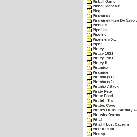
Pinball Game
Pinball Monster
Ping
Pingwinek
Pingwinek Idzie Do Szkol
Pinhead
Pipe Line
Pipeline
Pipeliners XL
Piper
Piracy
Piracy 1621
Piracy 1981
Piracy II
Piramida
Piramide
Piranha (v1)
Piranha (v2)
Piranha Attack
Pirate Pete
Pirate Pond
Pirate!!, The
Pirates Cove
Pirates Of The Barbary C
Piratsky Ostrov
Pitfall
Pitfall II Lost Caverns
Pits Of Pluto
Pitstop