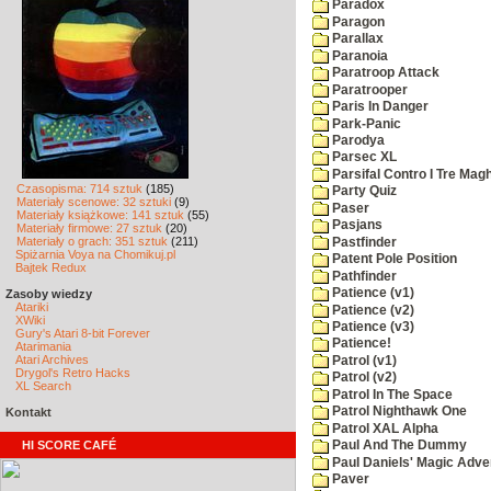
Paradox
Paragon
Parallax
Paranoia
Paratroop Attack
Paratrooper
Paris In Danger
Park-Panic
Parodya
Parsec XL
Parsifal Contro I Tre Magh
Czasopisma: 714 sztuk
(185)
Party Quiz
Materiały scenowe: 32 sztuki
(9)
Paser
Materiały książkowe: 141 sztuk
(55)
Pasjans
Materiały firmowe: 27 sztuk
(20)
Materiały o grach: 351 sztuk
(211)
Pastfinder
Spiżarnia Voya na Chomikuj.pl
Patent Pole Position
Bajtek Redux
Pathfinder
Patience (v1)
Zasoby wiedzy
Atariki
Patience (v2)
XWiki
Patience (v3)
Gury's Atari 8-bit Forever
Patience!
Atarimania
Atari Archives
Patrol (v1)
Drygol's Retro Hacks
Patrol (v2)
XL Search
Patrol In The Space
Patrol Nighthawk One
Kontakt
Patrol XAL Alpha
HI SCORE CAFÉ
Paul And The Dummy
Paul Daniels' Magic Adve
Paver