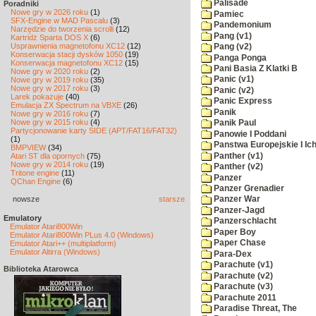
Palisade
Poradniki
Nowe gry w 2026 roku
(1)
Pamiec
SFX-Engine w MAD Pascalu
(3)
Pandemonium
Narzędzie do tworzenia scrolli
(12)
Pang (v1)
Kartridż Sparta DOS X
(6)
Usprawnienia magnetofonu XC12
(12)
Pang (v2)
Konserwacja stacji dysków 1050
(19)
Panga Ponga
Konserwacja magnetofonu XC12
(15)
Pani Basia Z Klatki B
Nowe gry w 2020 roku
(2)
Panic (v1)
Nowe gry w 2019 roku
(35)
Nowe gry w 2017 roku
(3)
Panic (v2)
Larek pokazuje
(40)
Panic Express
Emulacja ZX Spectrum na VBXE
(26)
Panik
Nowe gry w 2016 roku
(7)
Nowe gry w 2015 roku
(4)
Panik Paul
Partycjonowanie karty SIDE (APT/FAT16/FAT32)
Panowie I Poddani
(1)
Panstwa Europejskie I Ich
BMPVIEW
(34)
Panther (v1)
Atari ST dla opornych
(75)
Nowe gry w 2014 roku
(19)
Panther (v2)
Tritone engine
(11)
Panzer
QChan Engine
(6)
Panzer Grenadier
nowsze
starsze
Panzer War
Panzer-Jagd
Emulatory
Panzerschlacht
Emulator Atari800Win
Paper Boy
Emulator Atari800Win PLus 4.0 (Windows)
Paper Chase
Emulator Atari++ (multiplatform)
Emulator Altirra (Windows)
Para-Dex
Parachute (v1)
Biblioteka Atarowca
Parachute (v2)
Parachute (v3)
Parachute 2011
Paradise Threat, The