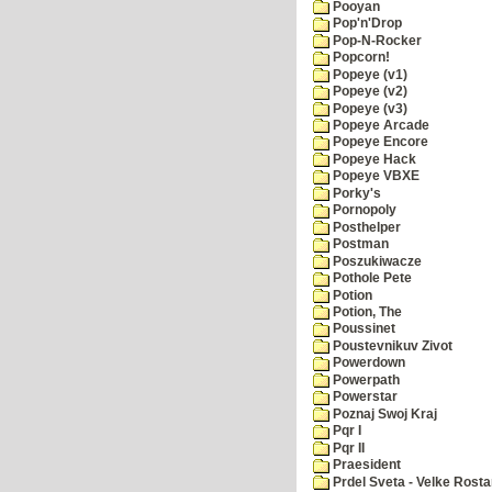
Pooyan
Pop'n'Drop
Pop-N-Rocker
Popcorn!
Popeye (v1)
Popeye (v2)
Popeye (v3)
Popeye Arcade
Popeye Encore
Popeye Hack
Popeye VBXE
Porky's
Pornopoly
Posthelper
Postman
Poszukiwacze
Pothole Pete
Potion
Potion, The
Poussinet
Poustevnikuv Zivot
Powerdown
Powerpath
Powerstar
Poznaj Swoj Kraj
Pqr I
Pqr II
Praesident
Prdel Sveta - Velke Rost