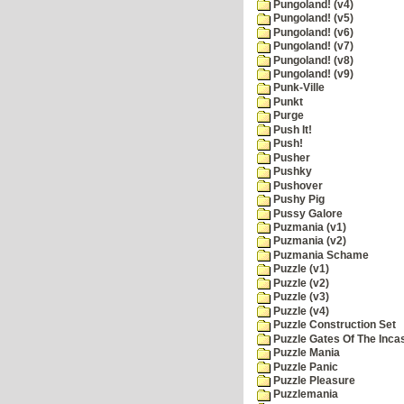
Pungoland! (v4)
Pungoland! (v5)
Pungoland! (v6)
Pungoland! (v7)
Pungoland! (v8)
Pungoland! (v9)
Punk-Ville
Punkt
Purge
Push It!
Push!
Pusher
Pushky
Pushover
Pushy Pig
Pussy Galore
Puzmania (v1)
Puzmania (v2)
Puzmania Schame
Puzzle (v1)
Puzzle (v2)
Puzzle (v3)
Puzzle (v4)
Puzzle Construction Set
Puzzle Gates Of The Inca
Puzzle Mania
Puzzle Panic
Puzzle Pleasure
Puzzlemania