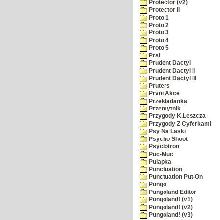
Protector (v2)
Protector II
Proto 1
Proto 2
Proto 3
Proto 4
Proto 5
Prsi
Prudent Dactyl
Prudent Dactyl II
Prudent Dactyl III
Pruters
Prvni Akce
Przekladanka
Przemytnik
Przygody K.Leszcza
Przygody Z Cyferkami
Psy Na Laski
Psycho Shoot
Psyclotron
Puc-Muc
Pulapka
Punctuation
Punctuation Put-On
Pungo
Pungoland Editor
Pungoland! (v1)
Pungoland! (v2)
Pungoland! (v3)