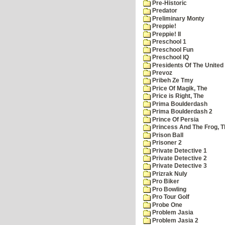
Pre-Historic
Predator
Preliminary Monty
Preppie!
Preppie! II
Preschool 1
Preschool Fun
Preschool IQ
Presidents Of The United
Prevoz
Pribeh Ze Tmy
Price Of Magik, The
Price is Right, The
Prima Boulderdash
Prima Boulderdash 2
Prince Of Persia
Princess And The Frog, T
Prison Ball
Prisoner 2
Private Detective 1
Private Detective 2
Private Detective 3
Prizrak Nuly
Pro Biker
Pro Bowling
Pro Tour Golf
Probe One
Problem Jasia
Problem Jasia 2