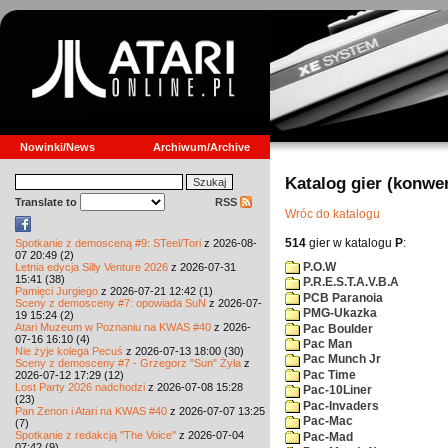
Nowinki/News
Archiwum/Archive
Katalog gier (konwe
Translate to
RSS
Wróc do katalogu
514
gier w katalogu
P
:
Spotkanie z demosceną #9: STeel/Tori
z 2026-08-
07 20:49 (2)
P.O.W
Letnia edycja Silly Venture 2026
z 2026-07-31
15:41 (38)
P.R.E.S.T.A.V.B.A
Pamięci Jurgiego
z 2026-07-21 12:42 (1)
PCB Paranoia
Sceny z demosceny #7: opowiada SuN
z 2026-07-
PMG-Ukazka
19 15:24 (2)
Atari Muzeum w Poznaniu na KWAS #40
z 2026-
Pac Boulder
07-16 16:10 (4)
Pac Man
Nie żyje kolega Pecuś
z 2026-07-13 18:00 (30)
Pac Munch Jr
Sceny z demosceny #7 - Grzegorz "Sun" Żyła
z
Pac Time
2026-07-12 17:29 (12)
Lost Party 2026 nadchodzi
z 2026-07-08 15:28
Pac-10Liner
(23)
Pac-Invaders
Pan Zenon i Atari na KWAS #40
z 2026-07-07 13:25
Pac-Mac
(7)
Spotkanie z redakcją "The Voice"
z 2026-07-04
Pac-Mad
07:42 (9)