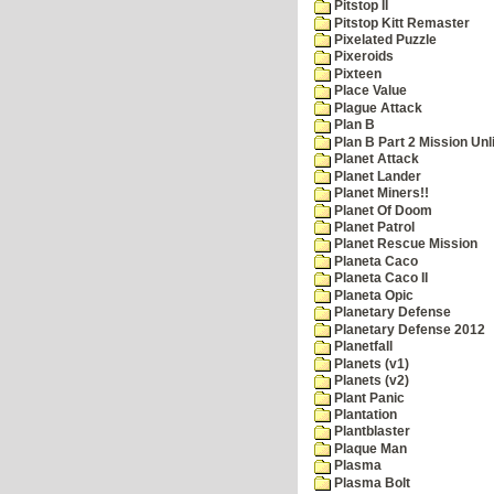
Pitstop II
Pitstop Kitt Remaster
Pixelated Puzzle
Pixeroids
Pixteen
Place Value
Plague Attack
Plan B
Plan B Part 2 Mission Unl
Planet Attack
Planet Lander
Planet Miners!!
Planet Of Doom
Planet Patrol
Planet Rescue Mission
Planeta Caco
Planeta Caco II
Planeta Opic
Planetary Defense
Planetary Defense 2012
Planetfall
Planets (v1)
Planets (v2)
Plant Panic
Plantation
Plantblaster
Plaque Man
Plasma
Plasma Bolt