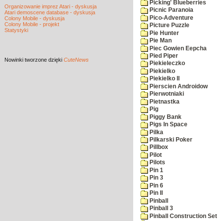
Picking' Blueberries
Organizowanie imprez Atari - dyskusja
Picnic Paranoia
Atari demoscene database - dyskusja
Pico-Adventure
Colony Mobile - dyskusja
Colony Mobile - projekt
Picture Puzzle
Statystyki
Pie Hunter
Pie Man
Piec Gowien Eepcha
Pied Piper
Nowinki
tworzone dzięki
CuteNews
Piekieleczko
Piekielko
Piekielko II
Pierscien Androidow
Pierwotniaki
Pietnastka
Pig
Piggy Bank
Pigs In Space
Pilka
Pilkarski Poker
Pillbox
Pilot
Pilots
Pin 1
Pin 3
Pin 6
Pin II
Pinball
Pinball 3
Pinball Construction Set