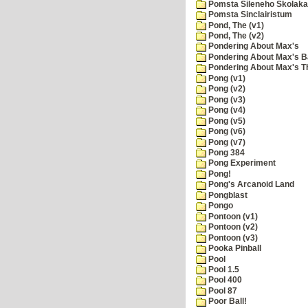
Pomsta Sileneho Skolaka
Pomsta Sinclairistum
Pond, The (v1)
Pond, The (v2)
Pondering About Max's
Pondering About Max's B
Pondering About Max's 
Pong (v1)
Pong (v2)
Pong (v3)
Pong (v4)
Pong (v5)
Pong (v6)
Pong (v7)
Pong 384
Pong Experiment
Pong!
Pong's Arcanoid Land
Pongblast
Pongo
Pontoon (v1)
Pontoon (v2)
Pontoon (v3)
Pooka Pinball
Pool
Pool 1.5
Pool 400
Pool 87
Poor Ball!