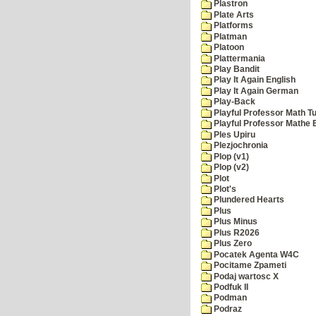
Plastron
Plate Arts
Platforms
Platman
Platoon
Plattermania
Play Bandit
Play It Again English
Play It Again German
Play-Back
Playful Professor Math Tu
Playful Professor Mathe
Ples Upiru
Plezjochronia
Plop (v1)
Plop (v2)
Plot
Plot's
Plundered Hearts
Plus
Plus Minus
Plus R2026
Plus Zero
Pocatek Agenta W4C
Pocitame Zpameti
Podaj wartosc X
Podfuk II
Podman
Podraz