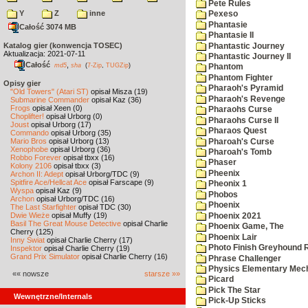
Pete Rules
Y
Z
inne
Pexeso
Phantasie
Całość 3074 MB
Phantasie II
Katalog gier (konwencja TOSEC)
Phantastic Journey
Aktualizacja: 2021-07-11
Phantastic Journey II
Całość
,
md5
sha
(
7-Zip
,
TUGZip
)
Phantom
Phantom Fighter
Opisy gier
Pharaoh's Pyramid
"Old Towers" (Atari ST)
opisał Misza (19)
Pharaoh's Revenge
Submarine Commander
opisał Kaz (36)
Frogs
opisał Xeen (0)
Pharaohs Curse
Choplifter!
opisał Urborg (0)
Pharaohs Curse II
Joust
opisał Urborg (17)
Pharaos Quest
Commando
opisał Urborg (35)
Mario Bros
opisał Urborg (13)
Pharoah's Curse
Xenophobe
opisał Urborg (36)
Pharoah's Tomb
Robbo Forever
opisał tbxx (16)
Phaser
Kolony 2106
opisał tbxx (3)
Pheenix
Archon II: Adept
opisał Urborg/TDC (9)
Spitfire Ace/Hellcat Ace
opisał Farscape (9)
Pheonix 1
Wyspa
opisał Kaz (9)
Phobos
Archon
opisał Urborg/TDC (16)
Phoenix
The Last Starfighter
opisał TDC (30)
Dwie Wieże
opisał Muffy (19)
Phoenix 2021
Basil The Great Mouse Detective
opisał Charlie
Phoenix Game, The
Cherry (125)
Phoenix Lair
Inny Świat
opisał Charlie Cherry (17)
Photo Finish Greyhound 
Inspektor
opisał Charlie Cherry (19)
Grand Prix Simulator
opisał Charlie Cherry (16)
Phrase Challenger
Physics Elementary Mec
«« nowsze
starsze »»
Picard
Pick The Star
Wewnętrzne/Internals
Pick-Up Sticks