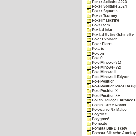
Poker Solitaire 2023
Poker Solitaire 2024
Poker Squares
Poker Tourney
Pokermaschine
Pokersam
Poklad Inku
Poklad Rytire Ochmelky
Polar Explorer
Polar Pierre
Polaris
Polcon
Pole 0
Pole Minowe (v1)
Pole Minowe (v2)
Pole Minowe II
Pole Minowe II Edytor
Pole Position
Pole Position Race Desig
Pole Position X
Pole Position X+
Polish College Entrance
Polish Game Robbo
Polowanie Na Malpe
Polydice
Polygons!
Pomozte
Pomsta Bile Diskety
Pomsta Sileneho Ataristy