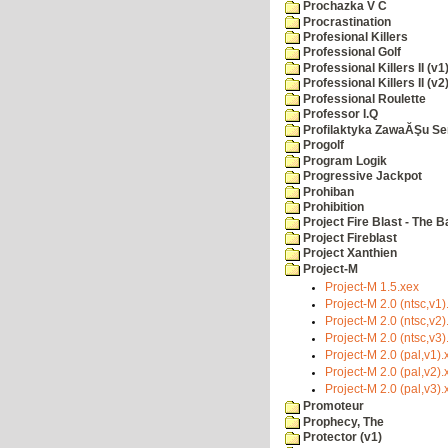
Prochazka V C
Procrastination
Profesional Killers
Professional Golf
Professional Killers II (v1
Professional Killers II (v2
Professional Roulette
Professor I.Q
Profilaktyka ZawaĂŞu Se
Progolf
Program Logik
Progressive Jackpot
Prohiban
Prohibition
Project Fire Blast - The B
Project Fireblast
Project Xanthien
Project-M
Project-M 1.5.xex
Project-M 2.0 (ntsc,v1)
Project-M 2.0 (ntsc,v2)
Project-M 2.0 (ntsc,v3)
Project-M 2.0 (pal,v1).
Project-M 2.0 (pal,v2).
Project-M 2.0 (pal,v3).
Promoteur
Prophecy, The
Protector (v1)