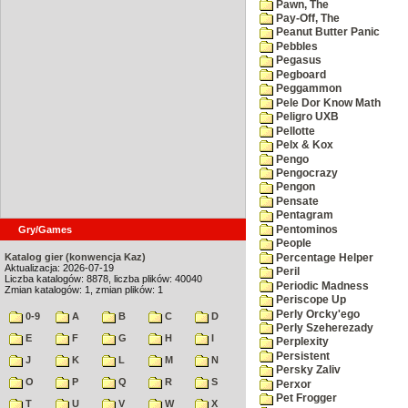
Pawn, The
Pay-Off, The
Peanut Butter Panic
Pebbles
Pegasus
Pegboard
Peggammon
Pele Dor Know Math
Peligro UXB
Pellotte
Pelx & Kox
Pengo
Pengocrazy
Pengon
Pensate
Pentagram
Pentominos
Gry/Games
People
Katalog gier (konwencja Kaz)
Percentage Helper
Aktualizacja: 2026-07-19
Peril
Liczba katalogów: 8878, liczba plików: 40040
Periodic Madness
Zmian katalogów: 1, zmian plików: 1
Periscope Up
Perly Orcky'ego
0-9
A
B
C
D
Perly Szeherezady
E
F
G
H
I
Perplexity
Persistent
J
K
L
M
N
Persky Zaliv
O
P
Q
R
S
Perxor
Pet Frogger
T
U
V
W
X