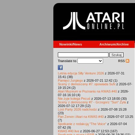
Nowinki/News
Archiwum/Archive
Translate to
RSS
Letnia edycja Silly Venture 2026
z 2026-07-31
15:41 (38)
Pamięci Jurgiego
z 2026-07-21 12:42 (1)
Sceny z demosceny #7: opowiada SuN
z 2026-07-
19 15:24 (2)
Atari Muzeum w Poznaniu na KWAS #40
z 2026-
07-16 16:10 (4)
Nie żyje kolega Pecuś
z 2026-07-13 18:00 (30)
Sceny z demosceny #7 - Grzegorz "Sun" Żyła
z
2026-07-12 17:29 (12)
Lost Party 2026 nadchodzi
z 2026-07-08 15:28
(23)
Pan Zenon i Atari na KWAS #40
z 2026-07-07 13:25
(7)
Spotkanie z redakcją "The Voice"
z 2026-07-04
07:42 (9)
KWAS #40 live
z 2026-06-27 12:53 (167)
Spotkanie z grupą USSR
z 2026-06-26 19:36 (11)