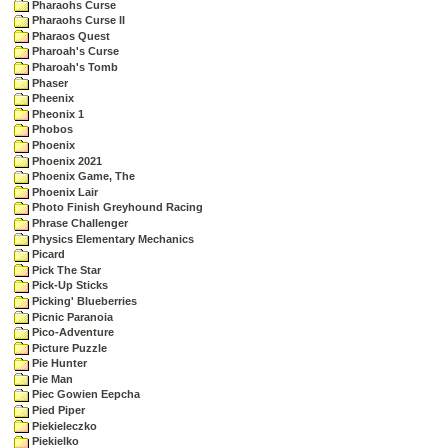
Pharaohs Curse
Pharaohs Curse II
Pharaos Quest
Pharoah's Curse
Pharoah's Tomb
Phaser
Pheenix
Pheonix 1
Phobos
Phoenix
Phoenix 2021
Phoenix Game, The
Phoenix Lair
Photo Finish Greyhound Racing
Phrase Challenger
Physics Elementary Mechanics
Picard
Pick The Star
Pick-Up Sticks
Picking' Blueberries
Picnic Paranoia
Pico-Adventure
Picture Puzzle
Pie Hunter
Pie Man
Piec Gowien Eepcha
Pied Piper
Piekieleczko
Piekielko