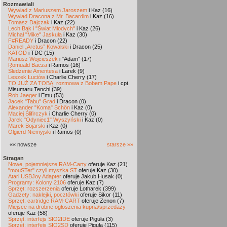
Rozmawiali
Wywiad z Mariuszem Jaroszem
i Kaz (16)
Wywiad Dracona z Mr. Bacardim
i Kaz (16)
Tomasz Dajczak
i Kaz (22)
Lech Bąk i "Świat Młodych"
i Kaz (26)
Michał "Mike" Jaskuła
i Kaz (30)
F#READY
i Dracon (22)
Daniel „Arctus” Kowalski
i Dracon (25)
KATOD
i TDC (15)
Mariusz Wojcieszek
i "Adam" (17)
Romuald Bacza
i Ramos (16)
Śledzenie Amentesa
i Larek (9)
Leszek Łuciów
i Charlie Cherry (17)
TO JUŻ ZA TOBĄ: rozmowa z Bobem Pape
i cpt.
Misumaru Tenchi (39)
Rob Jaeger
i Emu (53)
Jacek "Tabu" Grad
i Dracon (0)
Alexander "Koma" Schön
i Kaz (0)
Maciej Ślifirczyk
i Charlie Cherry (0)
Jarek "Odyniec1" Wyszyński
i Kaz (0)
Marek Bojarski
i Kaz (0)
Olgierd Niemyjski
i Ramos (0)
«« nowsze
starsze »»
Stragan
Nowe, pojemniejsze RAM-Carty
oferuje Kaz (21)
"mouSTer" czyli myszka ST
oferuje Kaz (30)
Atari USBJoy Adapter
oferuje Jakub Husak (0)
Programy: Kolony 2106
oferuje Kaz (7)
Sprzęt: rozszerzenia
oferuje Lotharek (399)
Gadżety: naklejki, pocztówki
oferuje Sikor (11)
Sprzęt: cartridge RAM-CART
oferuje Zenon (7)
Miejsce na drobne ogłoszenia kupna/sprzedaży
oferuje Kaz (58)
Sprzęt: interfejs SIO2IDE
oferuje Piguła (3)
Sprzęt: interfejs SIO2SD
oferuje Piguła (115)