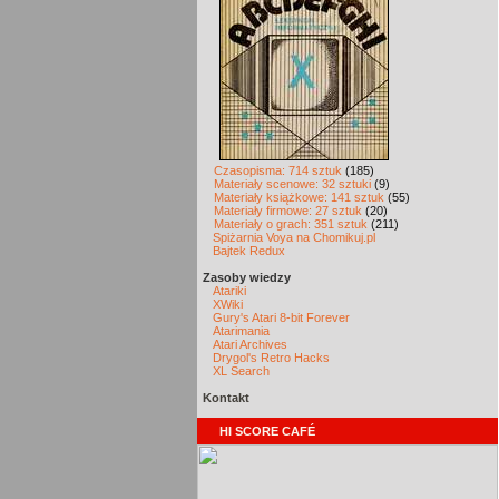
Czasopisma: 714 sztuk
(185)
Materiały scenowe: 32 sztuki
(9)
Materiały książkowe: 141 sztuk
(55)
Materiały firmowe: 27 sztuk
(20)
Materiały o grach: 351 sztuk
(211)
Spiżarnia Voya na Chomikuj.pl
Bajtek Redux
Zasoby wiedzy
Atariki
XWiki
Gury's Atari 8-bit Forever
Atarimania
Atari Archives
Drygol's Retro Hacks
XL Search
Kontakt
HI SCORE CAFÉ