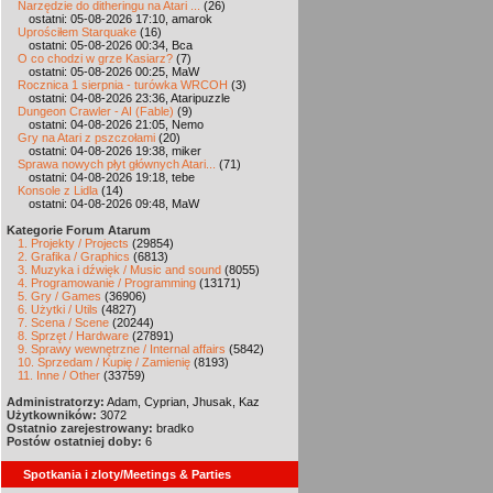
Narzędzie do ditheringu na Atari ...
(26)
ostatni: 05-08-2026 17:10, amarok
Uprościłem Starquake
(16)
ostatni: 05-08-2026 00:34, Bca
O co chodzi w grze Kasiarz?
(7)
ostatni: 05-08-2026 00:25, MaW
Rocznica 1 sierpnia - turówka WRCOH
(3)
ostatni: 04-08-2026 23:36, Ataripuzzle
Dungeon Crawler - AI (Fable)
(9)
ostatni: 04-08-2026 21:05, Nemo
Gry na Atari z pszczołami
(20)
ostatni: 04-08-2026 19:38, miker
Sprawa nowych płyt głównych Atari...
(71)
ostatni: 04-08-2026 19:18, tebe
Konsole z Lidla
(14)
ostatni: 04-08-2026 09:48, MaW
Kategorie Forum Atarum
1. Projekty / Projects
(29854)
2. Grafika / Graphics
(6813)
3. Muzyka i dźwięk / Music and sound
(8055)
4. Programowanie / Programming
(13171)
5. Gry / Games
(36906)
6. Użytki / Utils
(4827)
7. Scena / Scene
(20244)
8. Sprzęt / Hardware
(27891)
9. Sprawy wewnętrzne / Internal affairs
(5842)
10. Sprzedam / Kupię / Zamienię
(8193)
11. Inne / Other
(33759)
Administratorzy:
Adam, Cyprian, Jhusak, Kaz
Użytkowników:
3072
Ostatnio zarejestrowany:
bradko
Postów ostatniej doby:
6
Spotkania i zloty/Meetings & Parties