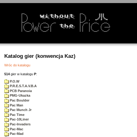
Katalog gier (konwencja Kaz)
Wróc do katalogu
514
gier w katalogu
P
:
P.O.W
P.R.E.S.T.A.V.B.A
PCB Paranoia
PMG-Ukazka
Pac Boulder
Pac Man
Pac Munch Jr
Pac Time
Pac-10Liner
Pac-Invaders
Pac-Mac
Pac-Mad