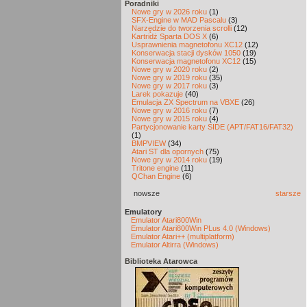
Poradniki
Nowe gry w 2026 roku
(1)
SFX-Engine w MAD Pascalu
(3)
Narzędzie do tworzenia scrolli
(12)
Kartridż Sparta DOS X
(6)
Usprawnienia magnetofonu XC12
(12)
Konserwacja stacji dysków 1050
(19)
Konserwacja magnetofonu XC12
(15)
Nowe gry w 2020 roku
(2)
Nowe gry w 2019 roku
(35)
Nowe gry w 2017 roku
(3)
Larek pokazuje
(40)
Emulacja ZX Spectrum na VBXE
(26)
Nowe gry w 2016 roku
(7)
Nowe gry w 2015 roku
(4)
Partycjonowanie karty SIDE (APT/FAT16/FAT32)
(1)
BMPVIEW
(34)
Atari ST dla opornych
(75)
Nowe gry w 2014 roku
(19)
Tritone engine
(11)
QChan Engine
(6)
nowsze
starsze
Emulatory
Emulator Atari800Win
Emulator Atari800Win PLus 4.0 (Windows)
Emulator Atari++ (multiplatform)
Emulator Altirra (Windows)
Biblioteka Atarowca