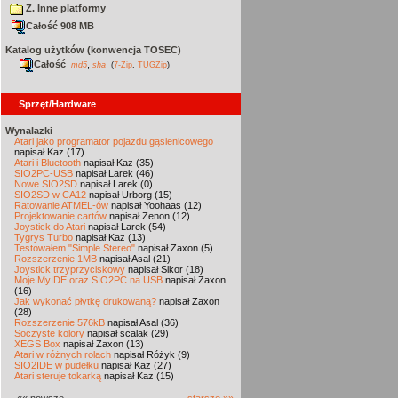
Z. Inne platformy
Całość 908 MB
Katalog użytków (konwencja TOSEC)
Całość
,
md5
sha
(
7-Zip
,
TUGZip
)
Sprzęt/Hardware
Wynalazki
Atari jako programator pojazdu gąsienicowego
napisał Kaz (17)
Atari i Bluetooth
napisał Kaz (35)
SIO2PC-USB
napisał Larek (46)
Nowe SIO2SD
napisał Larek (0)
SIO2SD w CA12
napisał Urborg (15)
Ratowanie ATMEL-ów
napisał Yoohaas (12)
Projektowanie cartów
napisał Zenon (12)
Joystick do Atari
napisał Larek (54)
Tygrys Turbo
napisał Kaz (13)
Testowałem "Simple Stereo"
napisał Zaxon (5)
Rozszerzenie 1MB
napisał Asal (21)
Joystick trzyprzyciskowy
napisał Sikor (18)
Moje MyIDE oraz SIO2PC na USB
napisał Zaxon
(16)
Jak wykonać płytkę drukowaną?
napisał Zaxon
(28)
Rozszerzenie 576kB
napisał Asal (36)
Soczyste kolory
napisał scalak (29)
XEGS Box
napisał Zaxon (13)
Atari w różnych rolach
napisał Różyk (9)
SIO2IDE w pudełku
napisał Kaz (27)
Atari steruje tokarką
napisał Kaz (15)