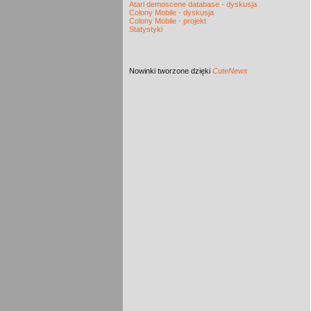
Atari demoscene database - dyskusja
Colony Mobile - dyskusja
Colony Mobile - projekt
Statystyki
Nowinki
tworzone dzięki
CuteNews