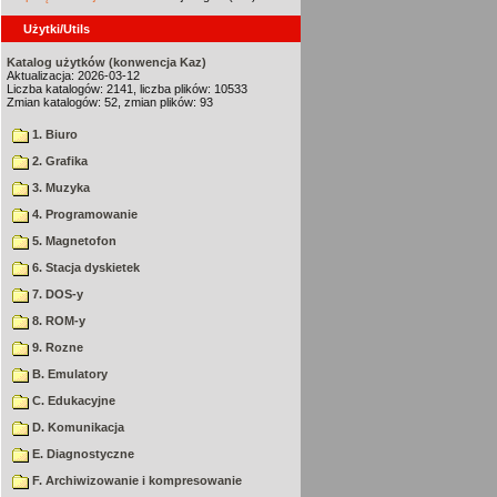
Użytki/Utils
Katalog użytków (konwencja Kaz)
Aktualizacja: 2026-03-12
Liczba katalogów: 2141, liczba plików: 10533
Zmian katalogów: 52, zmian plików: 93
1. Biuro
2. Grafika
3. Muzyka
4. Programowanie
5. Magnetofon
6. Stacja dyskietek
7. DOS-y
8. ROM-y
9. Rozne
B. Emulatory
C. Edukacyjne
D. Komunikacja
E. Diagnostyczne
F. Archiwizowanie i kompresowanie