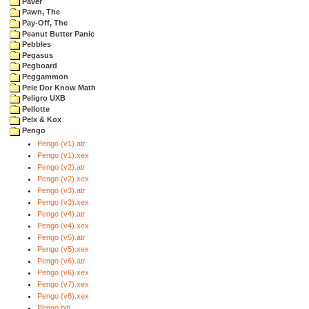
Paver
Pawn, The
Pay-Off, The
Peanut Butter Panic
Pebbles
Pegasus
Pegboard
Peggammon
Pele Dor Know Math
Peligro UXB
Pellotte
Pelx & Kox
Pengo
Pengo (v1).atr
Pengo (v1).xex
Pengo (v2).atr
Pengo (v2).xex
Pengo (v3).atr
Pengo (v3).xex
Pengo (v4).atr
Pengo (v4).xex
Pengo (v5).atr
Pengo (v5).xex
Pengo (v6).atr
Pengo (v6).xex
Pengo (v7).xex
Pengo (v8).xex
Pengo.bin