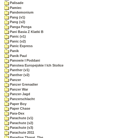
Palisade
Pamiec
Pandemonium
Pang (v1)
Pang (v2)
Panga Ponga
Pani Basia Z Klatki B
Panic (v1)
Panic (v2)
Panic Express
Panik
Panik Paul
Panowie I Poddani
Panstwa Europejskie I Ich Stolice
Panther (v1)
Panther (v2)
Panzer
Panzer Grenadier
Panzer War
Panzer-Jagd
Panzerschlacht
Paper Boy
Paper Chase
Para-Dex
Parachute (v1)
Parachute (v2)
Parachute (v3)
Parachute 2011
Paradise Threat, The