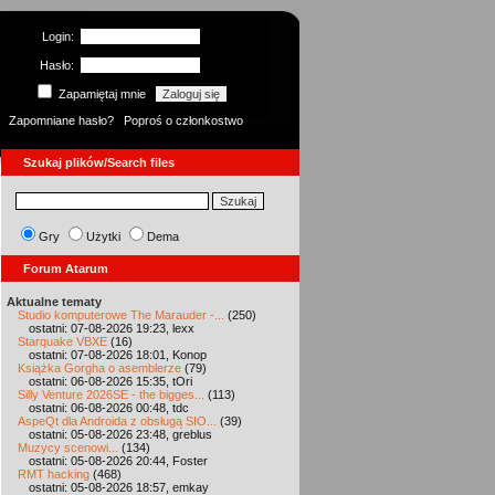
Login:
Hasło:
Zapamiętaj mnie
Zapomniane hasło?
Poproś o członkostwo
Szukaj plików/Search files
Gry
Użytki
Dema
Forum Atarum
Aktualne tematy
Studio komputerowe The Marauder -...
(250)
ostatni: 07-08-2026 19:23, lexx
Starquake VBXE
(16)
ostatni: 07-08-2026 18:01, Konop
Książka Gorgha o asemblerze
(79)
ostatni: 06-08-2026 15:35, tOri
Silly Venture 2026SE - the bigges...
(113)
ostatni: 06-08-2026 00:48, tdc
AspeQt dla Androida z obsługą SIO...
(39)
ostatni: 05-08-2026 23:48, greblus
Muzycy scenowi...
(134)
ostatni: 05-08-2026 20:44, Foster
RMT hacking
(468)
ostatni: 05-08-2026 18:57, emkay