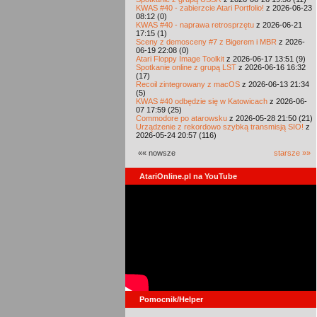
KWAS #40 - zabierzcie Atari Portfolio!
z 2026-06-23
08:12 (0)
KWAS #40 - naprawa retrosprzętu
z 2026-06-21
17:15 (1)
Sceny z demosceny #7 z Bigerem i MBR
z 2026-
06-19 22:08 (0)
Atari Floppy Image Toolkit
z 2026-06-17 13:51 (9)
Spotkanie online z grupą LST
z 2026-06-16 16:32
(17)
Recoil zintegrowany z macOS
z 2026-06-13 21:34
(5)
KWAS #40 odbędzie się w Katowicach
z 2026-06-
07 17:59 (25)
Commodore po atarowsku
z 2026-05-28 21:50 (21)
Urządzenie z rekordowo szybką transmisją SIO!
z
2026-05-24 20:57 (116)
«« nowsze
starsze »»
AtariOnline.pl na YouTube
Pomocnik/Helper