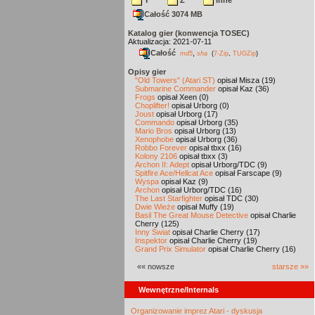
Y
Z
inne
Całość 3074 MB
Katalog gier (konwencja TOSEC)
Aktualizacja: 2021-07-11
Całość
,
md5
sha
(
7-Zip
,
TUGZip
)
Opisy gier
"Old Towers" (Atari ST)
opisał Misza (19)
Submarine Commander
opisał Kaz (36)
Frogs
opisał Xeen (0)
Choplifter!
opisał Urborg (0)
Joust
opisał Urborg (17)
Commando
opisał Urborg (35)
Mario Bros
opisał Urborg (13)
Xenophobe
opisał Urborg (36)
Robbo Forever
opisał tbxx (16)
Kolony 2106
opisał tbxx (3)
Archon II: Adept
opisał Urborg/TDC (9)
Spitfire Ace/Hellcat Ace
opisał Farscape (9)
Wyspa
opisał Kaz (9)
Archon
opisał Urborg/TDC (16)
The Last Starfighter
opisał TDC (30)
Dwie Wieże
opisał Muffy (19)
Basil The Great Mouse Detective
opisał Charlie
Cherry (125)
Inny Świat
opisał Charlie Cherry (17)
Inspektor
opisał Charlie Cherry (19)
Grand Prix Simulator
opisał Charlie Cherry (16)
«« nowsze
starsze »»
Wewnętrzne/Internals
Organizowanie imprez Atari - dyskusja