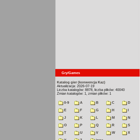
Gry/Games
Katalog gier (konwencja Kaz)
Aktualizacja: 2026-07-19
Liczba katalogów: 8878, liczba plików: 40040
Zmian katalogów: 1, zmian plików: 1
0-9
A
B
C
D
E
F
G
H
I
J
K
L
M
N
O
P
Q
R
S
T
U
V
W
X