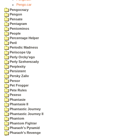
Pengo.car
Pengocrazy
Pengon
Pensate
Pentagram
Pentominos
People
Percentage Helper
Peril
Periodic Madness
Periscope Up
Perly Orcky'ego
Perly Szeherezady
Perplexity
Persistent
Persky Zaliv
Perxor
Pet Frogger
Pete Rules
Pexeso
Phantasie
Phantasie II
Phantastic Journey
Phantastic Journey II
Phantom
Phantom Fighter
Pharaoh's Pyramid
Pharaoh's Revenge