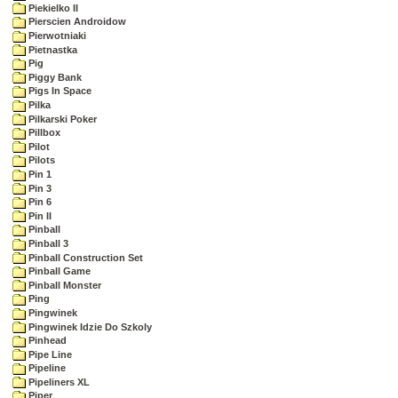
Piekielko II
Pierscien Androidow
Pierwotniaki
Pietnastka
Pig
Piggy Bank
Pigs In Space
Pilka
Pilkarski Poker
Pillbox
Pilot
Pilots
Pin 1
Pin 3
Pin 6
Pin II
Pinball
Pinball 3
Pinball Construction Set
Pinball Game
Pinball Monster
Ping
Pingwinek
Pingwinek Idzie Do Szkoly
Pinhead
Pipe Line
Pipeline
Pipeliners XL
Piper