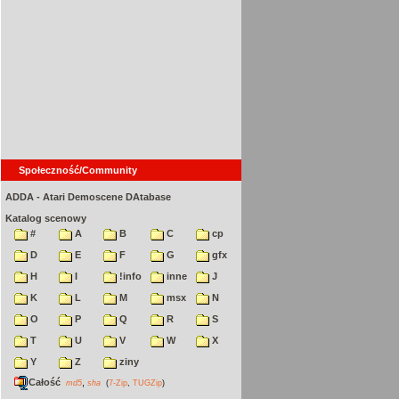
Społeczność/Community
ADDA - Atari Demoscene DAtabase
Katalog scenowy
#
A
B
C
cp
D
E
F
G
gfx
H
I
!info
inne
J
K
L
M
msx
N
O
P
Q
R
S
T
U
V
W
X
Y
Z
ziny
Całość
,
md5
sha
(
7-Zip
,
TUGZip
)