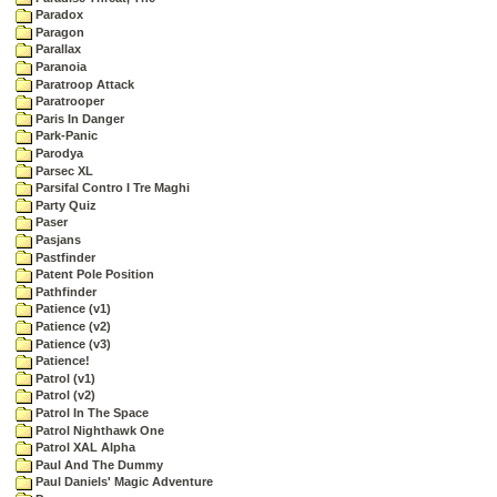
Paradox
Paragon
Parallax
Paranoia
Paratroop Attack
Paratrooper
Paris In Danger
Park-Panic
Parodya
Parsec XL
Parsifal Contro I Tre Maghi
Party Quiz
Paser
Pasjans
Pastfinder
Patent Pole Position
Pathfinder
Patience (v1)
Patience (v2)
Patience (v3)
Patience!
Patrol (v1)
Patrol (v2)
Patrol In The Space
Patrol Nighthawk One
Patrol XAL Alpha
Paul And The Dummy
Paul Daniels' Magic Adventure