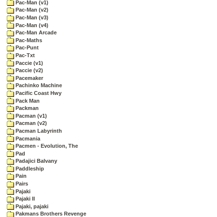
Pac-Man (v1)
Pac-Man (v2)
Pac-Man (v3)
Pac-Man (v4)
Pac-Man Arcade
Pac-Maths
Pac-Punt
Pac-Txt
Paccie (v1)
Paccie (v2)
Pacemaker
Pachinko Machine
Pacific Coast Hwy
Pack Man
Packman
Pacman (v1)
Pacman (v2)
Pacman Labyrinth
Pacmania
Pacmen - Evolution, The
Pad
Padajici Balvany
Paddleship
Pain
Pairs
Pajaki
Pajaki II
Pajaki, pajaki
Pakmans Brothers Revenge