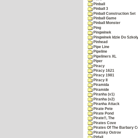
Pinball
Pinball 3
Pinball Construction Set
Pinball Game
Pinball Monster
Ping
Pingwinek
Pingwinek Idzie Do Szkol
Pinhead
Pipe Line
Pipeline
Pipeliners XL
Piper
Piracy
Piracy 1621
Piracy 1981
Piracy II
Piramida
Piramide
Piranha (v1)
Piranha (v2)
Piranha Attack
Pirate Pete
Pirate Pond
Pirate!!, The
Pirates Cove
Pirates Of The Barbary C
Piratsky Ostrov
Pitfall