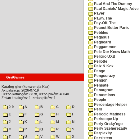
Paul And The Dummy
Paul Daniels' Magic Adve
Paver
Pawn, The
Pay-Off, The
Peanut Butter Panic
Pebbles
Pegasus
Pegboard
Peggammon
Pele Dor Know Math
Peligro UXB
Pellotte
Pelx & Kox
Pengo
Pengocrazy
Gry/Games
Pengon
Pensate
Katalog gier (konwencja Kaz)
Pentagram
Aktualizacja: 2026-07-19
Liczba katalogów: 8878, liczba plików: 40040
Pentominos
Zmian katalogów: 1, zmian plików: 1
People
Percentage Helper
0-9
A
B
C
D
Peril
Periodic Madness
E
F
G
H
I
Periscope Up
J
K
L
M
N
Perly Orcky'ego
Perly Szeherezady
O
P
Q
R
S
Perplexity
T
U
V
W
X
Persistent