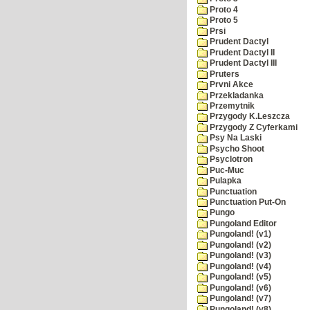
Proto 4
Proto 5
Prsi
Prudent Dactyl
Prudent Dactyl II
Prudent Dactyl III
Pruters
Prvni Akce
Przekladanka
Przemytnik
Przygody K.Leszcza
Przygody Z Cyferkami
Psy Na Laski
Psycho Shoot
Psyclotron
Puc-Muc
Pulapka
Punctuation
Punctuation Put-On
Pungo
Pungoland Editor
Pungoland! (v1)
Pungoland! (v2)
Pungoland! (v3)
Pungoland! (v4)
Pungoland! (v5)
Pungoland! (v6)
Pungoland! (v7)
Pungoland! (v8)