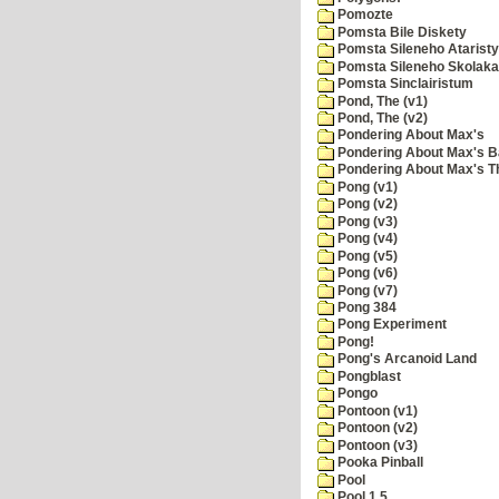
Pomozte
Pomsta Bile Diskety
Pomsta Sileneho Ataristy
Pomsta Sileneho Skolaka
Pomsta Sinclairistum
Pond, The (v1)
Pond, The (v2)
Pondering About Max's
Pondering About Max's B
Pondering About Max's 
Pong (v1)
Pong (v2)
Pong (v3)
Pong (v4)
Pong (v5)
Pong (v6)
Pong (v7)
Pong 384
Pong Experiment
Pong!
Pong's Arcanoid Land
Pongblast
Pongo
Pontoon (v1)
Pontoon (v2)
Pontoon (v3)
Pooka Pinball
Pool
Pool 1.5