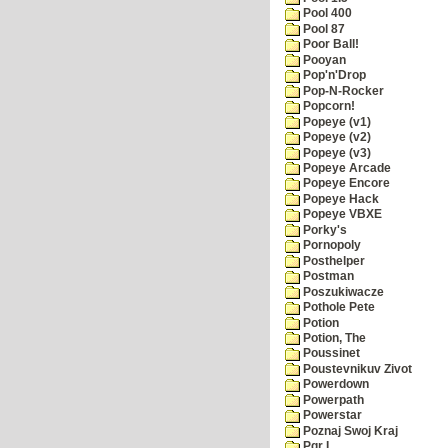
Pool 400
Pool 87
Poor Ball!
Pooyan
Pop'n'Drop
Pop-N-Rocker
Popcorn!
Popeye (v1)
Popeye (v2)
Popeye (v3)
Popeye Arcade
Popeye Encore
Popeye Hack
Popeye VBXE
Porky's
Pornopoly
Posthelper
Postman
Poszukiwacze
Pothole Pete
Potion
Potion, The
Poussinet
Poustevnikuv Zivot
Powerdown
Powerpath
Powerstar
Poznaj Swoj Kraj
Pqr I