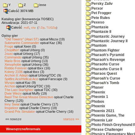
Persky Zaliv
Y
Z
inne
Perxor
Całość 3074 MB
Pet Frogger
Pete Rules
Katalog gier (konwencja TOSEC)
Pexeso
Aktualizacja: 2021-07-11
Phantasie
Całość
,
md5
sha
(
7-Zip
,
TUGZip
)
Phantasie II
Opisy gier
Phantastic Journey
"Old Towers" (Atari ST)
opisał Misza (19)
Phantastic Journey II
Submarine Commander
opisał Kaz (36)
Phantom
Frogs
opisał Xeen (0)
Choplifter!
opisał Urborg (0)
Phantom Fighter
Joust
opisał Urborg (17)
Pharaoh's Pyramid
Commando
opisał Urborg (35)
Pharaoh's Revenge
Mario Bros
opisał Urborg (13)
Pharaohs Curse
Xenophobe
opisał Urborg (36)
Robbo Forever
opisał tbxx (16)
Pharaohs Curse II
Kolony 2106
opisał tbxx (3)
Pharaos Quest
Archon II: Adept
opisał Urborg/TDC (9)
Pharoah's Curse
Spitfire Ace/Hellcat Ace
opisał Farscape (9)
Wyspa
opisał Kaz (9)
Pharoah's Tomb
Archon
opisał Urborg/TDC (16)
Phaser
The Last Starfighter
opisał TDC (30)
Pheenix
Dwie Wieże
opisał Muffy (19)
Pheonix 1
Basil The Great Mouse Detective
opisał Charlie
Cherry (125)
Phobos
Inny Świat
opisał Charlie Cherry (17)
Phoenix
Inspektor
opisał Charlie Cherry (19)
Phoenix 2021
Grand Prix Simulator
opisał Charlie Cherry (16)
Phoenix Game, The
«« nowsze
starsze »»
Phoenix Lair
Photo Finish Greyhound 
Wewnętrzne/Internals
Phrase Challenger
Physics Elementary Mec