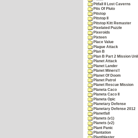
Pitfall II Lost Caverns
Pits Of Pluto
Pitstop
Pitstop II
Pitstop Kitt Remaster
Pixelated Puzzle
Pixeroids
Pixteen
Place Value
Plague Attack
Plan B
Plan B Part 2 Mission Unl
Planet Attack
Planet Lander
Planet Miners!!
Planet Of Doom
Planet Patrol
Planet Rescue Mission
Planeta Caco
Planeta Caco II
Planeta Opic
Planetary Defense
Planetary Defense 2012
Planetfall
Planets (v1)
Planets (v2)
Plant Panic
Plantation
Plantblaster