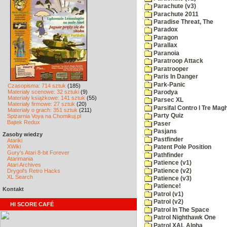
Parachute (v3)
Parachute 2011
Paradise Threat, The
Paradox
Paragon
Parallax
Paranoia
Paratroop Attack
Paratrooper
Paris In Danger
Park-Panic
Czasopisma: 714 sztuk
(185)
Materiały scenowe: 32 sztuki
(9)
Parodya
Materiały książkowe: 141 sztuk
(55)
Parsec XL
Materiały firmowe: 27 sztuk
(20)
Parsifal Contro I Tre Magh
Materiały o grach: 351 sztuk
(211)
Party Quiz
Spiżarnia Voya na Chomikuj.pl
Bajtek Redux
Paser
Pasjans
Zasoby wiedzy
Pastfinder
Atariki
XWiki
Patent Pole Position
Gury's Atari 8-bit Forever
Pathfinder
Atarimania
Patience (v1)
Atari Archives
Patience (v2)
Drygol's Retro Hacks
XL Search
Patience (v3)
Patience!
Kontakt
Patrol (v1)
Patrol (v2)
HI SCORE CAFÉ
Patrol In The Space
Patrol Nighthawk One
Patrol XAL Alpha