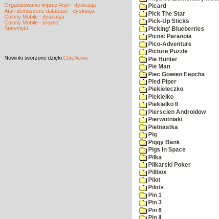
Organizowanie imprez Atari - dyskusja
Picard
Atari demoscene database - dyskusja
Pick The Star
Colony Mobile - dyskusja
Pick-Up Sticks
Colony Mobile - projekt
Statystyki
Picking' Blueberries
Picnic Paranoia
Pico-Adventure
Picture Puzzle
Nowinki
tworzone dzięki
CuteNews
Pie Hunter
Pie Man
Piec Gowien Eepcha
Pied Piper
Piekieleczko
Piekielko
Piekielko II
Pierscien Androidow
Pierwotniaki
Pietnastka
Pig
Piggy Bank
Pigs In Space
Pilka
Pilkarski Poker
Pillbox
Pilot
Pilots
Pin 1
Pin 3
Pin 6
Pin II