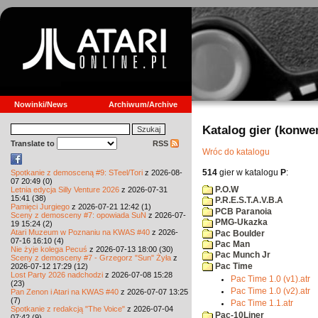
Nowinki/News
Archiwum/Archive
Katalog gier (konwe
Translate to
RSS
Wróc do katalogu
514
gier w katalogu
P
:
Spotkanie z demosceną #9: STeel/Tori
z 2026-08-
07 20:49 (0)
P.O.W
Letnia edycja Silly Venture 2026
z 2026-07-31
15:41 (38)
P.R.E.S.T.A.V.B.A
Pamięci Jurgiego
z 2026-07-21 12:42 (1)
PCB Paranoia
Sceny z demosceny #7: opowiada SuN
z 2026-07-
PMG-Ukazka
19 15:24 (2)
Atari Muzeum w Poznaniu na KWAS #40
z 2026-
Pac Boulder
07-16 16:10 (4)
Pac Man
Nie żyje kolega Pecuś
z 2026-07-13 18:00 (30)
Pac Munch Jr
Sceny z demosceny #7 - Grzegorz "Sun" Żyła
z
Pac Time
2026-07-12 17:29 (12)
Lost Party 2026 nadchodzi
z 2026-07-08 15:28
Pac Time 1.0 (v1).atr
(23)
Pac Time 1.0 (v2).atr
Pan Zenon i Atari na KWAS #40
z 2026-07-07 13:25
(7)
Pac Time 1.1.atr
Spotkanie z redakcją "The Voice"
z 2026-07-04
Pac-10Liner
07:42 (9)