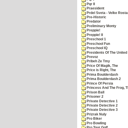
Pqr II
Praesident
Prdel Sveta - Velke Rost
Pre-Historic
Predator
Preliminary Monty
Preppie!
Preppie! II
Preschool 1
Preschool Fun
Preschool IQ
Presidents Of The United
Prevoz
Pribeh Ze Tmy
Price Of Magik, The
Price is Right, The
Prima Boulderdash
Prima Boulderdash 2
Prince Of Persia
Princess And The Frog, T
Prison Ball
Prisoner 2
Private Detective 1
Private Detective 2
Private Detective 3
Prizrak Nuly
Pro Biker
Pro Bowling
Pro Tour Golf