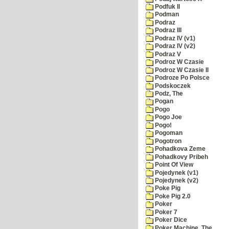
Podfuk II
Podman
Podraz
Podraz III
Podraz IV (v1)
Podraz IV (v2)
Podraz V
Podroz W Czasie
Podroz W Czasie II
Podroze Po Polsce
Podskoczek
Podz, The
Pogan
Pogo
Pogo Joe
Pogo!
Pogoman
Pogotron
Pohadkova Zeme
Pohadkovy Pribeh
Point Of View
Pojedynek (v1)
Pojedynek (v2)
Poke Pig
Poke Pig 2.0
Poker
Poker 7
Poker Dice
Poker Machine, The