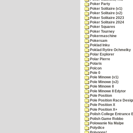
Poker Party
Poker Solitaire (v1)
Poker Solitaire (v2)
Poker Solitaire 2023
Poker Solitaire 2024
Poker Squares
Poker Tourney
Pokermaschine
Pokersam
Poklad Inku
Poklad Rytire Ochmelky
Polar Explorer
Polar Pierre
Polaris
Polcon
Pole 0
Pole Minowe (v1)
Pole Minowe (v2)
Pole Minowe II
Pole Minowe II Edytor
Pole Position
Pole Position Race Desig
Pole Position X
Pole Position X+
Polish College Entrance
Polish Game Robbo
Polowanie Na Malpe
Polydice
Polygons!