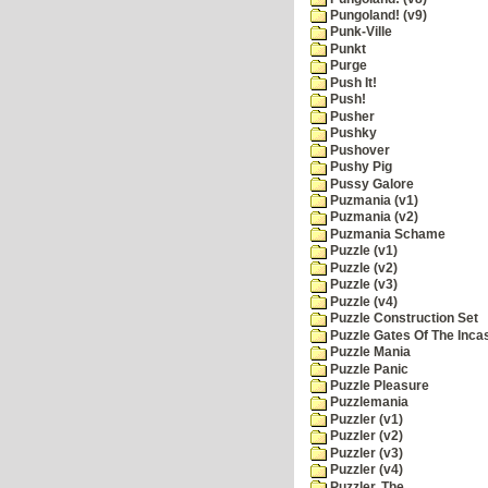
Pungoland! (v9)
Punk-Ville
Punkt
Purge
Push It!
Push!
Pusher
Pushky
Pushover
Pushy Pig
Pussy Galore
Puzmania (v1)
Puzmania (v2)
Puzmania Schame
Puzzle (v1)
Puzzle (v2)
Puzzle (v3)
Puzzle (v4)
Puzzle Construction Set
Puzzle Gates Of The Inca
Puzzle Mania
Puzzle Panic
Puzzle Pleasure
Puzzlemania
Puzzler (v1)
Puzzler (v2)
Puzzler (v3)
Puzzler (v4)
Puzzler, The