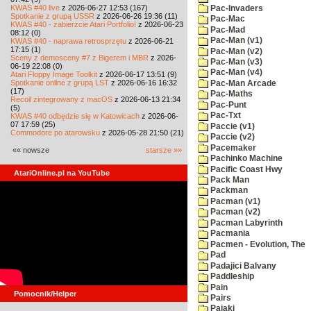
KWAS #40 live
z 2026-06-27 12:53 (167)
Pac-Invaders
Spotkanie z grupą USSR
z 2026-06-26 19:36 (11)
Pac-Mac
KWAS #40 - zabierzcie Atari Portfolio!
z 2026-06-23
Pac-Mad
08:12 (0)
Pac-Man (v1)
KWAS #40 - naprawa retrosprzętu
z 2026-06-21
17:15 (1)
Pac-Man (v2)
Sceny z demosceny #7 z Bigerem i MBR
z 2026-
Pac-Man (v3)
06-19 22:08 (0)
Pac-Man (v4)
Atari Floppy Image Toolkit
z 2026-06-17 13:51 (9)
Spotkanie online z grupą LST
z 2026-06-16 16:32
Pac-Man Arcade
(17)
Pac-Maths
Recoil zintegrowany z macOS
z 2026-06-13 21:34
Pac-Punt
(5)
Pac-Txt
KWAS #40 odbędzie się w Katowicach
z 2026-06-
07 17:59 (25)
Paccie (v1)
Commodore po atarowsku
z 2026-05-28 21:50 (21)
Paccie (v2)
Pacemaker
«« nowsze
starsze »»
Pachinko Machine
Pacific Coast Hwy
AtariOnline.pl na YouTube
Pack Man
Packman
Pacman (v1)
Pacman (v2)
Pacman Labyrinth
Pacmania
Pacmen - Evolution, The
Pad
Padajici Balvany
Paddleship
Pain
Pomocnik/Helper
Pairs
Pajaki