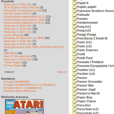
Poradniki
Pajaki II
Nowe gry w 2026 roku
(1)
Pajaki, pajaki
SFX-Engine w MAD Pascalu
(3)
Narzędzie do tworzenia scrolli
(12)
Pakmans Brothers Reve
Kartridż Sparta DOS X
(6)
Palisade
Usprawnienia magnetofonu XC12
(12)
Pamiec
Konserwacja stacji dysków 1050
(19)
Konserwacja magnetofonu XC12
(15)
Pandemonium
Nowe gry w 2020 roku
(2)
Pang (v1)
Nowe gry w 2019 roku
(35)
Pang (v2)
Nowe gry w 2017 roku
(3)
Panga Ponga
Larek pokazuje
(40)
Emulacja ZX Spectrum na VBXE
(26)
Pani Basia Z Klatki B
Nowe gry w 2016 roku
(7)
Panic (v1)
Nowe gry w 2015 roku
(4)
Panic (v2)
Partycjonowanie karty SIDE (APT/FAT16/FAT32)
(1)
Panic Express
BMPVIEW
(34)
Panik
Atari ST dla opornych
(75)
Panik Paul
Nowe gry w 2014 roku
(19)
Panowie I Poddani
Tritone engine
(11)
QChan Engine
(6)
Panstwa Europejskie I Ich
Panther (v1)
nowsze
starsze
Panther (v2)
Panzer
Emulatory
Panzer Grenadier
Emulator Atari800Win
Emulator Atari800Win PLus 4.0 (Windows)
Panzer War
Emulator Atari++ (multiplatform)
Panzer-Jagd
Emulator Altirra (Windows)
Panzerschlacht
Biblioteka Atarowca
Paper Boy
Paper Chase
Para-Dex
Parachute (v1)
Parachute (v2)