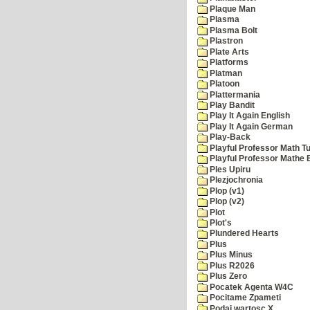
Plaque Man
Plasma
Plasma Bolt
Plastron
Plate Arts
Platforms
Platman
Platoon
Plattermania
Play Bandit
Play It Again English
Play It Again German
Play-Back
Playful Professor Math Tu
Playful Professor Mathe
Ples Upiru
Plezjochronia
Plop (v1)
Plop (v2)
Plot
Plot's
Plundered Hearts
Plus
Plus Minus
Plus R2026
Plus Zero
Pocatek Agenta W4C
Pocitame Zpameti
Podaj wartosc X