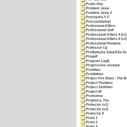
Probe One
Problem Jasia
Problem Jasia 2
Prochazka V C
Procrastination
Profesional Killers
Professional Golf
Professional Killers II (v1
Professional Killers II (v2
Professional Roulette
Professor I.Q
Profilaktyka ZawaĂŞu Se
Progolf
Program Logik
Progressive Jackpot
Prohiban
Prohibition
Project Fire Blast - The B
Project Fireblast
Project Xanthien
Project-M
Promoteur
Prophecy, The
Protector (v1)
Protector (v2)
Protector II
Proto 1
Proto 2
Proto 3