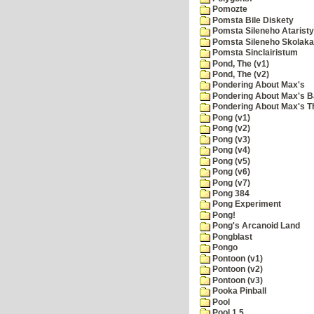
Pomozte
Pomsta Bile Diskety
Pomsta Sileneho Ataristy
Pomsta Sileneho Skolaka
Pomsta Sinclairistum
Pond, The (v1)
Pond, The (v2)
Pondering About Max's
Pondering About Max's B
Pondering About Max's 
Pong (v1)
Pong (v2)
Pong (v3)
Pong (v4)
Pong (v5)
Pong (v6)
Pong (v7)
Pong 384
Pong Experiment
Pong!
Pong's Arcanoid Land
Pongblast
Pongo
Pontoon (v1)
Pontoon (v2)
Pontoon (v3)
Pooka Pinball
Pool
Pool 1.5