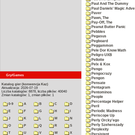
Paul And The Dummy
Paul Daniels' Magic Adve
Paver
Pawn, The
Pay-Off, The
Peanut Butter Panic
Pebbles
Pegasus
Pegboard
Peggammon
Pele Dor Know Math
Peligro UXB
Pellotte
Pelx & Kox
Pengo
Pengocrazy
Gry/Games
Pengon
Pensate
Katalog gier (konwencja Kaz)
Pentagram
Aktualizacja: 2026-07-19
Liczba katalogów: 8878, liczba plików: 40040
Pentominos
Zmian katalogów: 1, zmian plików: 1
People
Percentage Helper
0-9
A
B
C
D
Peril
Periodic Madness
E
F
G
H
I
Periscope Up
J
K
L
M
N
Perly Orcky'ego
Perly Szeherezady
O
P
Q
R
S
Perplexity
T
U
V
W
X
Persistent