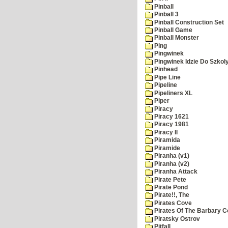
Pinball
Pinball 3
Pinball Construction Set
Pinball Game
Pinball Monster
Ping
Pingwinek
Pingwinek Idzie Do Szkol
Pinhead
Pipe Line
Pipeline
Pipeliners XL
Piper
Piracy
Piracy 1621
Piracy 1981
Piracy II
Piramida
Piramide
Piranha (v1)
Piranha (v2)
Piranha Attack
Pirate Pete
Pirate Pond
Pirate!!, The
Pirates Cove
Pirates Of The Barbary C
Piratsky Ostrov
Pitfall