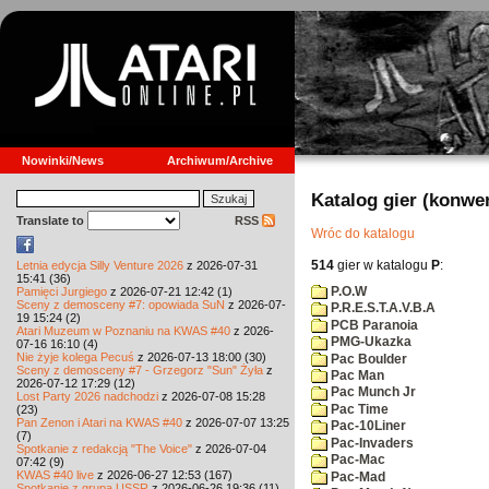
Nowinki/News
Archiwum/Archive
Katalog gier (konwe
Translate to
RSS
Wróc do katalogu
514
gier w katalogu
P
:
Letnia edycja Silly Venture 2026
z 2026-07-31
15:41 (36)
P.O.W
Pamięci Jurgiego
z 2026-07-21 12:42 (1)
Sceny z demosceny #7: opowiada SuN
z 2026-07-
P.R.E.S.T.A.V.B.A
19 15:24 (2)
PCB Paranoia
Atari Muzeum w Poznaniu na KWAS #40
z 2026-
PMG-Ukazka
07-16 16:10 (4)
Nie żyje kolega Pecuś
z 2026-07-13 18:00 (30)
Pac Boulder
Sceny z demosceny #7 - Grzegorz "Sun" Żyła
z
Pac Man
2026-07-12 17:29 (12)
Pac Munch Jr
Lost Party 2026 nadchodzi
z 2026-07-08 15:28
Pac Time
(23)
Pan Zenon i Atari na KWAS #40
z 2026-07-07 13:25
Pac-10Liner
(7)
Pac-Invaders
Spotkanie z redakcją "The Voice"
z 2026-07-04
Pac-Mac
07:42 (9)
KWAS #40 live
z 2026-06-27 12:53 (167)
Pac-Mad
Spotkanie z grupą USSR
z 2026-06-26 19:36 (11)