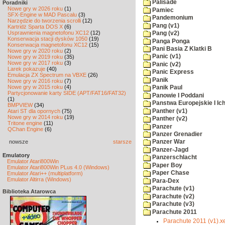
Palisade
Poradniki
Nowe gry w 2026 roku
(1)
Pamiec
SFX-Engine w MAD Pascalu
(3)
Pandemonium
Narzędzie do tworzenia scrolli
(12)
Pang (v1)
Kartridż Sparta DOS X
(6)
Usprawnienia magnetofonu XC12
(12)
Pang (v2)
Konserwacja stacji dysków 1050
(19)
Panga Ponga
Konserwacja magnetofonu XC12
(15)
Pani Basia Z Klatki B
Nowe gry w 2020 roku
(2)
Panic (v1)
Nowe gry w 2019 roku
(35)
Nowe gry w 2017 roku
(3)
Panic (v2)
Larek pokazuje
(40)
Panic Express
Emulacja ZX Spectrum na VBXE
(26)
Panik
Nowe gry w 2016 roku
(7)
Nowe gry w 2015 roku
(4)
Panik Paul
Partycjonowanie karty SIDE (APT/FAT16/FAT32)
Panowie I Poddani
(1)
Panstwa Europejskie I Ich
BMPVIEW
(34)
Panther (v1)
Atari ST dla opornych
(75)
Nowe gry w 2014 roku
(19)
Panther (v2)
Tritone engine
(11)
Panzer
QChan Engine
(6)
Panzer Grenadier
nowsze
starsze
Panzer War
Panzer-Jagd
Emulatory
Panzerschlacht
Emulator Atari800Win
Paper Boy
Emulator Atari800Win PLus 4.0 (Windows)
Paper Chase
Emulator Atari++ (multiplatform)
Emulator Altirra (Windows)
Para-Dex
Parachute (v1)
Biblioteka Atarowca
Parachute (v2)
Parachute (v3)
Parachute 2011
Parachute 2011 (v1).x