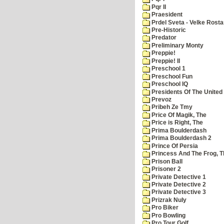
Pqr II
Praesident
Prdel Sveta - Velke Rost
Pre-Historic
Predator
Preliminary Monty
Preppie!
Preppie! II
Preschool 1
Preschool Fun
Preschool IQ
Presidents Of The United
Prevoz
Pribeh Ze Tmy
Price Of Magik, The
Price is Right, The
Prima Boulderdash
Prima Boulderdash 2
Prince Of Persia
Princess And The Frog, T
Prison Ball
Prisoner 2
Private Detective 1
Private Detective 2
Private Detective 3
Prizrak Nuly
Pro Biker
Pro Bowling
Pro Tour Golf