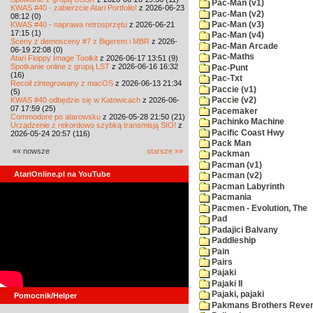
Pac-Man (v1)
KWAS #40 - zabierzcie Atari Portfolio!
z 2026-06-23
Pac-Man (v2)
08:12 (0)
KWAS #40 - naprawa retrosprzętu
z 2026-06-21
Pac-Man (v3)
17:15 (1)
Pac-Man (v4)
Sceny z demosceny #7 z Bigerem i MBR
z 2026-
Pac-Man Arcade
06-19 22:08 (0)
Pac-Maths
Atari Floppy Image Toolkit
z 2026-06-17 13:51 (9)
Spotkanie online z grupą LST
z 2026-06-16 16:32
Pac-Punt
(16)
Pac-Txt
Recoil zintegrowany z macOS
z 2026-06-13 21:34
Paccie (v1)
(5)
KWAS #40 odbędzie się w Katowicach
z 2026-06-
Paccie (v2)
07 17:59 (25)
Pacemaker
Commodore po atarowsku
z 2026-05-28 21:50 (21)
Pachinko Machine
Urządzenie z rekordowo szybką transmisją SIO!
z
Pacific Coast Hwy
2026-05-24 20:57 (116)
Pack Man
«« nowsze
starsze »»
Packman
Pacman (v1)
AtariOnline.pl na YouTube
Pacman (v2)
Pacman Labyrinth
Pacmania
Pacmen - Evolution, The
Pad
Padajici Balvany
Paddleship
Pain
Pairs
Pajaki
Pajaki II
Pajaki, pajaki
Pomocnik/Helper
Pakmans Brothers Reve