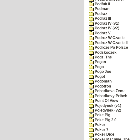
Podfuk II
Podman
Podraz
Podraz III
Podraz IV (v1)
Podraz IV (v2)
Podraz V
Podroz W Czasie
Podroz W Czasie II
Podroze Po Polsce
Podskoczek
Podz, The
Pogan
Pogo
Pogo Joe
Pogo!
Pogoman
Pogotron
Pohadkova Zeme
Pohadkovy Pribeh
Point Of View
Pojedynek (v1)
Pojedynek (v2)
Poke Pig
Poke Pig 2.0
Poker
Poker 7
Poker Dice
Poker Machine, The