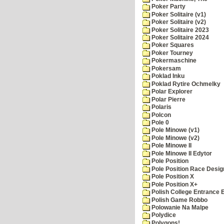
Poker Party
Poker Solitaire (v1)
Poker Solitaire (v2)
Poker Solitaire 2023
Poker Solitaire 2024
Poker Squares
Poker Tourney
Pokermaschine
Pokersam
Poklad Inku
Poklad Rytire Ochmelky
Polar Explorer
Polar Pierre
Polaris
Polcon
Pole 0
Pole Minowe (v1)
Pole Minowe (v2)
Pole Minowe II
Pole Minowe II Edytor
Pole Position
Pole Position Race Desig
Pole Position X
Pole Position X+
Polish College Entrance
Polish Game Robbo
Polowanie Na Malpe
Polydice
Polygons!