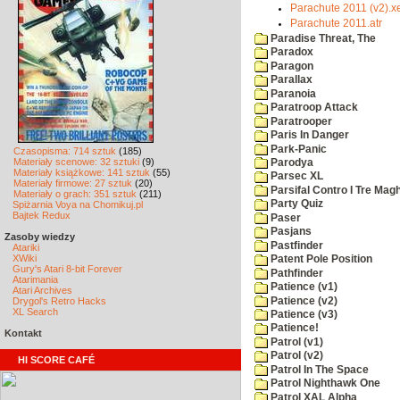
Parachute 2011 (v2).x
Parachute 2011.atr
Paradise Threat, The
Paradox
Paragon
Parallax
Paranoia
Paratroop Attack
Paratrooper
Paris In Danger
Park-Panic
Czasopisma: 714 sztuk
(185)
Materiały scenowe: 32 sztuki
(9)
Parodya
Materiały książkowe: 141 sztuk
(55)
Parsec XL
Materiały firmowe: 27 sztuk
(20)
Parsifal Contro I Tre Magh
Materiały o grach: 351 sztuk
(211)
Party Quiz
Spiżarnia Voya na Chomikuj.pl
Bajtek Redux
Paser
Pasjans
Zasoby wiedzy
Pastfinder
Atariki
XWiki
Patent Pole Position
Gury's Atari 8-bit Forever
Pathfinder
Atarimania
Patience (v1)
Atari Archives
Patience (v2)
Drygol's Retro Hacks
XL Search
Patience (v3)
Patience!
Kontakt
Patrol (v1)
Patrol (v2)
HI SCORE CAFÉ
Patrol In The Space
Patrol Nighthawk One
Patrol XAL Alpha