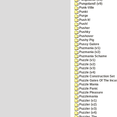
Pungoland! (v9)
Punk-Ville
Punkt
Purge
Push It!
Push!
Pusher
Pushky
Pushover
Pushy Pig
Pussy Galore
Puzmania (v1)
Puzmania (v2)
Puzmania Schame
Puzzle (v1)
Puzzle (v2)
Puzzle (v3)
Puzzle (v4)
Puzzle Construction Set
Puzzle Gates Of The Inca
Puzzle Mania
Puzzle Panic
Puzzle Pleasure
Puzzlemania
Puzzler (v1)
Puzzler (v2)
Puzzler (v3)
Puzzler (v4)
Puzzler, The