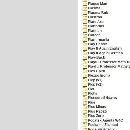
Plaque Man
Plasma
Plasma Bolt
Plastron
Plate Arts
Platforms
Platman
Platoon
Plattermania
Play Bandit
Play It Again English
Play It Again German
Play-Back
Playful Professor Math Tu
Playful Professor Mathe
Ples Upiru
Plezjochronia
Plop (v1)
Plop (v2)
Plot
Plot's
Plundered Hearts
Plus
Plus Minus
Plus R2026
Plus Zero
Pocatek Agenta W4C
Pocitame Zpameti
Podaj wartosc X