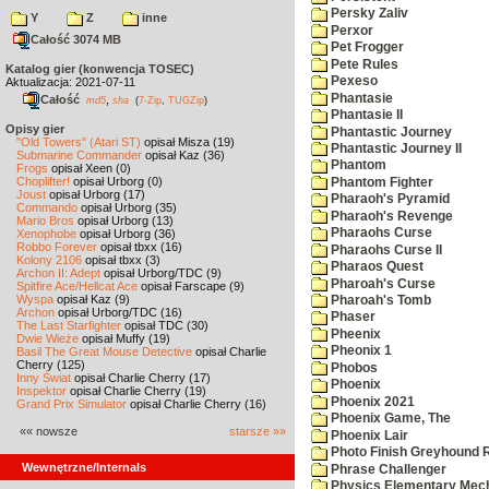
Persky Zaliv
Y
Z
inne
Perxor
Całość 3074 MB
Pet Frogger
Pete Rules
Katalog gier (konwencja TOSEC)
Pexeso
Aktualizacja: 2021-07-11
Phantasie
Całość
,
md5
sha
(
7-Zip
,
TUGZip
)
Phantasie II
Opisy gier
Phantastic Journey
"Old Towers" (Atari ST)
opisał Misza (19)
Phantastic Journey II
Submarine Commander
opisał Kaz (36)
Phantom
Frogs
opisał Xeen (0)
Choplifter!
opisał Urborg (0)
Phantom Fighter
Joust
opisał Urborg (17)
Pharaoh's Pyramid
Commando
opisał Urborg (35)
Pharaoh's Revenge
Mario Bros
opisał Urborg (13)
Pharaohs Curse
Xenophobe
opisał Urborg (36)
Robbo Forever
opisał tbxx (16)
Pharaohs Curse II
Kolony 2106
opisał tbxx (3)
Pharaos Quest
Archon II: Adept
opisał Urborg/TDC (9)
Pharoah's Curse
Spitfire Ace/Hellcat Ace
opisał Farscape (9)
Wyspa
opisał Kaz (9)
Pharoah's Tomb
Archon
opisał Urborg/TDC (16)
Phaser
The Last Starfighter
opisał TDC (30)
Pheenix
Dwie Wieże
opisał Muffy (19)
Pheonix 1
Basil The Great Mouse Detective
opisał Charlie
Cherry (125)
Phobos
Inny Świat
opisał Charlie Cherry (17)
Phoenix
Inspektor
opisał Charlie Cherry (19)
Phoenix 2021
Grand Prix Simulator
opisał Charlie Cherry (16)
Phoenix Game, The
«« nowsze
starsze »»
Phoenix Lair
Photo Finish Greyhound 
Wewnętrzne/Internals
Phrase Challenger
Physics Elementary Mec