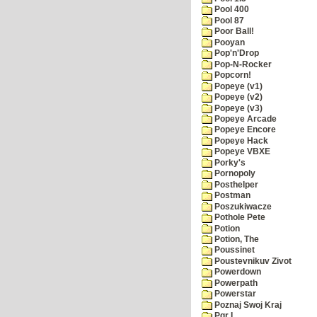
Pool 400
Pool 87
Poor Ball!
Pooyan
Pop'n'Drop
Pop-N-Rocker
Popcorn!
Popeye (v1)
Popeye (v2)
Popeye (v3)
Popeye Arcade
Popeye Encore
Popeye Hack
Popeye VBXE
Porky's
Pornopoly
Posthelper
Postman
Poszukiwacze
Pothole Pete
Potion
Potion, The
Poussinet
Poustevnikuv Zivot
Powerdown
Powerpath
Powerstar
Poznaj Swoj Kraj
Pqr I