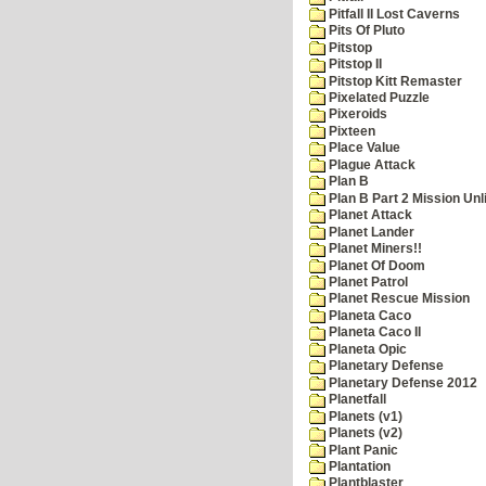
Pitfall II Lost Caverns
Pits Of Pluto
Pitstop
Pitstop II
Pitstop Kitt Remaster
Pixelated Puzzle
Pixeroids
Pixteen
Place Value
Plague Attack
Plan B
Plan B Part 2 Mission Unl
Planet Attack
Planet Lander
Planet Miners!!
Planet Of Doom
Planet Patrol
Planet Rescue Mission
Planeta Caco
Planeta Caco II
Planeta Opic
Planetary Defense
Planetary Defense 2012
Planetfall
Planets (v1)
Planets (v2)
Plant Panic
Plantation
Plantblaster