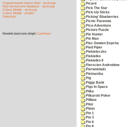
Organizowanie imprez Atari - dyskusja
Picard
Atari demoscene database - dyskusja
Pick The Star
Colony Mobile - dyskusja
Pick-Up Sticks
Colony Mobile - projekt
Statystyki
Picking' Blueberries
Picnic Paranoia
Pico-Adventure
Picture Puzzle
Nowinki
tworzone dzięki
CuteNews
Pie Hunter
Pie Man
Piec Gowien Eepcha
Pied Piper
Piekieleczko
Piekielko
Piekielko II
Pierscien Androidow
Pierwotniaki
Pietnastka
Pig
Piggy Bank
Pigs In Space
Pilka
Pilkarski Poker
Pillbox
Pilot
Pilots
Pin 1
Pin 3
Pin 6
Pin II