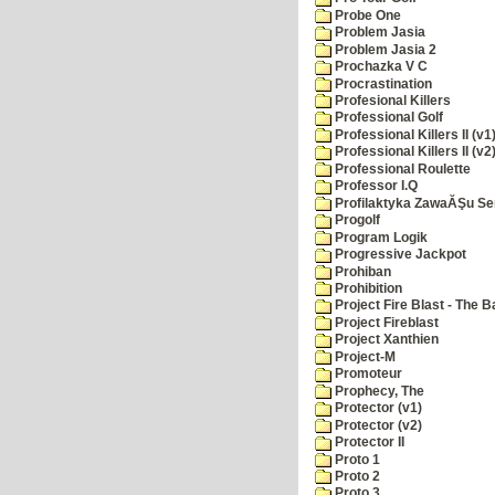
Probe One
Problem Jasia
Problem Jasia 2
Prochazka V C
Procrastination
Profesional Killers
Professional Golf
Professional Killers II (v1
Professional Killers II (v2
Professional Roulette
Professor I.Q
Profilaktyka ZawaĂŞu Se
Progolf
Program Logik
Progressive Jackpot
Prohiban
Prohibition
Project Fire Blast - The B
Project Fireblast
Project Xanthien
Project-M
Promoteur
Prophecy, The
Protector (v1)
Protector (v2)
Protector II
Proto 1
Proto 2
Proto 3