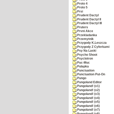
Proto 4
Proto 5
Prsi
Prudent Dactyl
Prudent Dactyl II
Prudent Dactyl III
Pruters
Prvni Akce
Przekladanka
Przemytnik
Przygody K.Leszcza
Przygody Z Cyferkami
Psy Na Laski
Psycho Shoot
Psyclotron
Puc-Muc
Pulapka
Punctuation
Punctuation Put-On
Pungo
Pungoland Editor
Pungoland! (v1)
Pungoland! (v2)
Pungoland! (v3)
Pungoland! (v4)
Pungoland! (v5)
Pungoland! (v6)
Pungoland! (v7)
Pungoland! (v8)