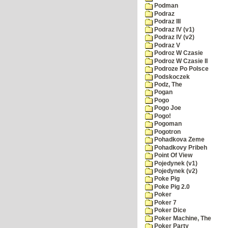
Podman
Podraz
Podraz III
Podraz IV (v1)
Podraz IV (v2)
Podraz V
Podroz W Czasie
Podroz W Czasie II
Podroze Po Polsce
Podskoczek
Podz, The
Pogan
Pogo
Pogo Joe
Pogo!
Pogoman
Pogotron
Pohadkova Zeme
Pohadkovy Pribeh
Point Of View
Pojedynek (v1)
Pojedynek (v2)
Poke Pig
Poke Pig 2.0
Poker
Poker 7
Poker Dice
Poker Machine, The
Poker Party