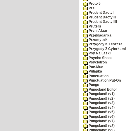
Proto 5
Prsi
Prudent Dactyl
Prudent Dactyl II
Prudent Dactyl III
Pruters
Prvni Akce
Przekladanka
Przemytnik
Przygody K.Leszcza
Przygody Z Cyferkami
Psy Na Laski
Psycho Shoot
Psyclotron
Puc-Muc
Pulapka
Punctuation
Punctuation Put-On
Pungo
Pungoland Editor
Pungoland! (v1)
Pungoland! (v2)
Pungoland! (v3)
Pungoland! (v4)
Pungoland! (v5)
Pungoland! (v6)
Pungoland! (v7)
Pungoland! (v8)
Pungoland! (v9)