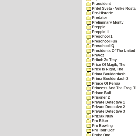
Praesident
Prdel Sveta - Velke Rost
Pre-Historic
Predator
Preliminary Monty
Preppie!
Preppie! II
Preschool 1
Preschool Fun
Preschool IQ
Presidents Of The United
Prevoz
Pribeh Ze Tmy
Price Of Magik, The
Price is Right, The
Prima Boulderdash
Prima Boulderdash 2
Prince Of Persia
Princess And The Frog, T
Prison Ball
Prisoner 2
Private Detective 1
Private Detective 2
Private Detective 3
Prizrak Nuly
Pro Biker
Pro Bowling
Pro Tour Golf
Probe One