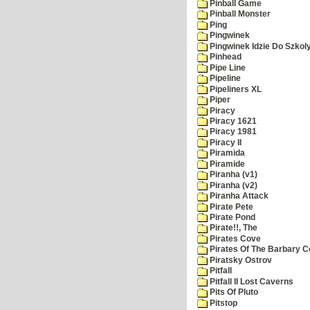
Pinball Game
Pinball Monster
Ping
Pingwinek
Pingwinek Idzie Do Szkol
Pinhead
Pipe Line
Pipeline
Pipeliners XL
Piper
Piracy
Piracy 1621
Piracy 1981
Piracy II
Piramida
Piramide
Piranha (v1)
Piranha (v2)
Piranha Attack
Pirate Pete
Pirate Pond
Pirate!!, The
Pirates Cove
Pirates Of The Barbary C
Piratsky Ostrov
Pitfall
Pitfall II Lost Caverns
Pits Of Pluto
Pitstop