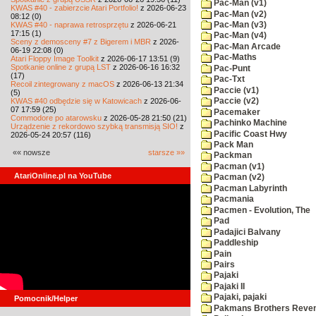
Pac-Man (v1)
KWAS #40 - zabierzcie Atari Portfolio!
z 2026-06-23
Pac-Man (v2)
08:12 (0)
KWAS #40 - naprawa retrosprzętu
z 2026-06-21
Pac-Man (v3)
17:15 (1)
Pac-Man (v4)
Sceny z demosceny #7 z Bigerem i MBR
z 2026-
Pac-Man Arcade
06-19 22:08 (0)
Pac-Maths
Atari Floppy Image Toolkit
z 2026-06-17 13:51 (9)
Spotkanie online z grupą LST
z 2026-06-16 16:32
Pac-Punt
(17)
Pac-Txt
Recoil zintegrowany z macOS
z 2026-06-13 21:34
Paccie (v1)
(5)
KWAS #40 odbędzie się w Katowicach
z 2026-06-
Paccie (v2)
07 17:59 (25)
Pacemaker
Commodore po atarowsku
z 2026-05-28 21:50 (21)
Pachinko Machine
Urządzenie z rekordowo szybką transmisją SIO!
z
Pacific Coast Hwy
2026-05-24 20:57 (116)
Pack Man
«« nowsze
starsze »»
Packman
Pacman (v1)
AtariOnline.pl na YouTube
Pacman (v2)
Pacman Labyrinth
Pacmania
Pacmen - Evolution, The
Pad
Padajici Balvany
Paddleship
Pain
Pairs
Pajaki
Pajaki II
Pajaki, pajaki
Pomocnik/Helper
Pakmans Brothers Reve