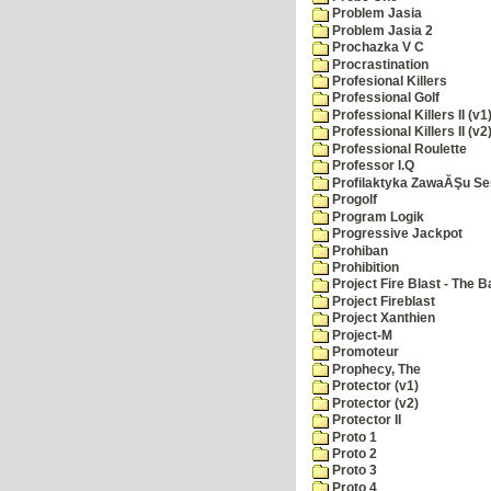
Problem Jasia
Problem Jasia 2
Prochazka V C
Procrastination
Profesional Killers
Professional Golf
Professional Killers II (v1
Professional Killers II (v2
Professional Roulette
Professor I.Q
Profilaktyka ZawaĂŞu Se
Progolf
Program Logik
Progressive Jackpot
Prohiban
Prohibition
Project Fire Blast - The B
Project Fireblast
Project Xanthien
Project-M
Promoteur
Prophecy, The
Protector (v1)
Protector (v2)
Protector II
Proto 1
Proto 2
Proto 3
Proto 4