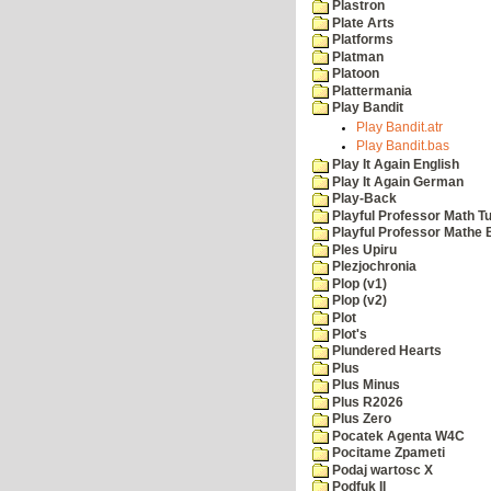
Plastron
Plate Arts
Platforms
Platman
Platoon
Plattermania
Play Bandit
Play Bandit.atr
Play Bandit.bas
Play It Again English
Play It Again German
Play-Back
Playful Professor Math Tu
Playful Professor Mathe
Ples Upiru
Plezjochronia
Plop (v1)
Plop (v2)
Plot
Plot's
Plundered Hearts
Plus
Plus Minus
Plus R2026
Plus Zero
Pocatek Agenta W4C
Pocitame Zpameti
Podaj wartosc X
Podfuk II