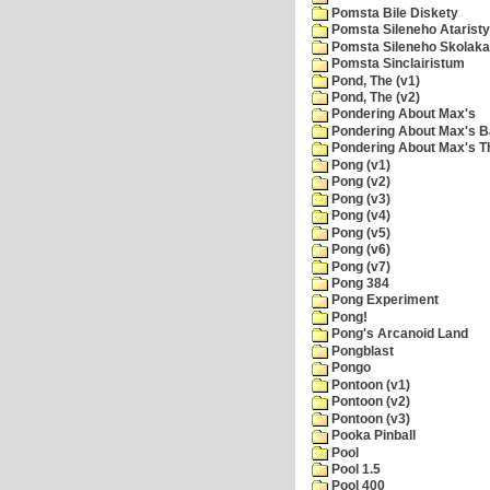
Pomsta Bile Diskety
Pomsta Sileneho Ataristy
Pomsta Sileneho Skolaka
Pomsta Sinclairistum
Pond, The (v1)
Pond, The (v2)
Pondering About Max's
Pondering About Max's B
Pondering About Max's 
Pong (v1)
Pong (v2)
Pong (v3)
Pong (v4)
Pong (v5)
Pong (v6)
Pong (v7)
Pong 384
Pong Experiment
Pong!
Pong's Arcanoid Land
Pongblast
Pongo
Pontoon (v1)
Pontoon (v2)
Pontoon (v3)
Pooka Pinball
Pool
Pool 1.5
Pool 400