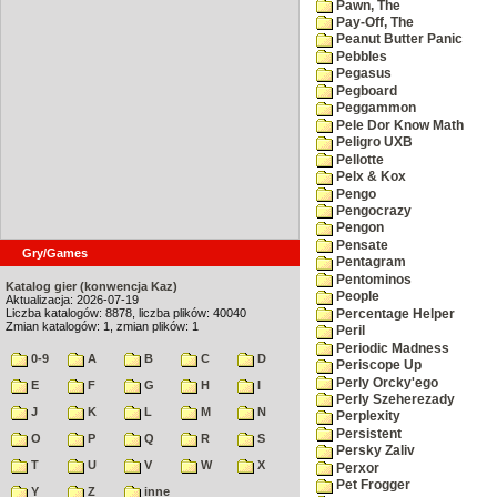
Pawn, The
Pay-Off, The
Peanut Butter Panic
Pebbles
Pegasus
Pegboard
Peggammon
Pele Dor Know Math
Peligro UXB
Pellotte
Pelx & Kox
Pengo
Pengocrazy
Pengon
Pensate
Gry/Games
Pentagram
Pentominos
Katalog gier (konwencja Kaz)
People
Aktualizacja: 2026-07-19
Liczba katalogów: 8878, liczba plików: 40040
Percentage Helper
Zmian katalogów: 1, zmian plików: 1
Peril
Periodic Madness
0-9
A
B
C
D
Periscope Up
Perly Orcky'ego
E
F
G
H
I
Perly Szeherezady
J
K
L
M
N
Perplexity
Persistent
O
P
Q
R
S
Persky Zaliv
T
U
V
W
X
Perxor
Pet Frogger
Y
Z
inne