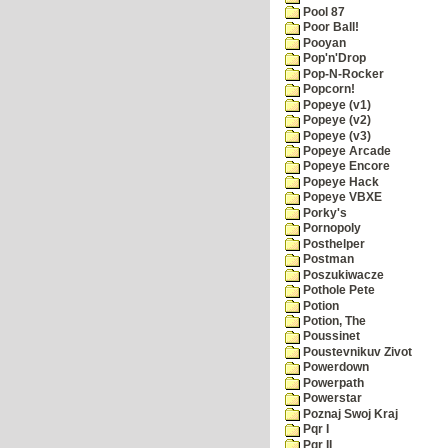
Pool 87
Poor Ball!
Pooyan
Pop'n'Drop
Pop-N-Rocker
Popcorn!
Popeye (v1)
Popeye (v2)
Popeye (v3)
Popeye Arcade
Popeye Encore
Popeye Hack
Popeye VBXE
Porky's
Pornopoly
Posthelper
Postman
Poszukiwacze
Pothole Pete
Potion
Potion, The
Poussinet
Poustevnikuv Zivot
Powerdown
Powerpath
Powerstar
Poznaj Swoj Kraj
Pqr I
Pqr II