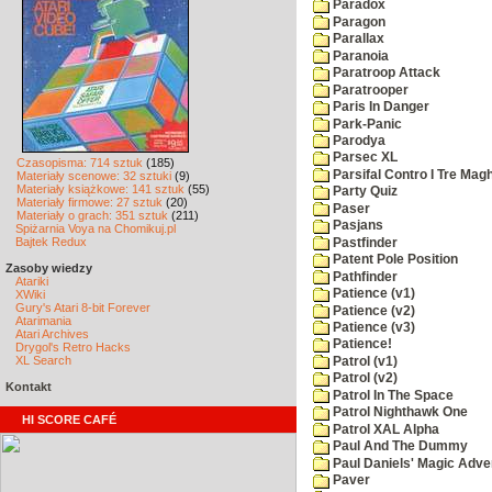
Paradox
Paragon
Parallax
Paranoia
Paratroop Attack
Paratrooper
Paris In Danger
Park-Panic
Parodya
Parsec XL
Czasopisma: 714 sztuk
(185)
Parsifal Contro I Tre Magh
Materiały scenowe: 32 sztuki
(9)
Materiały książkowe: 141 sztuk
(55)
Party Quiz
Materiały firmowe: 27 sztuk
(20)
Paser
Materiały o grach: 351 sztuk
(211)
Pasjans
Spiżarnia Voya na Chomikuj.pl
Bajtek Redux
Pastfinder
Patent Pole Position
Zasoby wiedzy
Pathfinder
Atariki
Patience (v1)
XWiki
Gury's Atari 8-bit Forever
Patience (v2)
Atarimania
Patience (v3)
Atari Archives
Patience!
Drygol's Retro Hacks
XL Search
Patrol (v1)
Patrol (v2)
Kontakt
Patrol In The Space
Patrol Nighthawk One
HI SCORE CAFÉ
Patrol XAL Alpha
Paul And The Dummy
Paul Daniels' Magic Adve
Paver