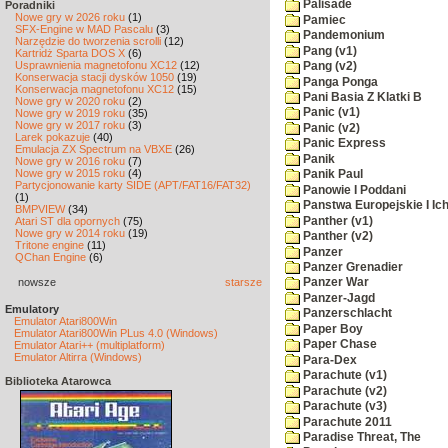
Palisade
Poradniki
Nowe gry w 2026 roku
(1)
Pamiec
SFX-Engine w MAD Pascalu
(3)
Pandemonium
Narzędzie do tworzenia scrolli
(12)
Pang (v1)
Kartridż Sparta DOS X
(6)
Usprawnienia magnetofonu XC12
(12)
Pang (v2)
Konserwacja stacji dysków 1050
(19)
Panga Ponga
Konserwacja magnetofonu XC12
(15)
Pani Basia Z Klatki B
Nowe gry w 2020 roku
(2)
Panic (v1)
Nowe gry w 2019 roku
(35)
Nowe gry w 2017 roku
(3)
Panic (v2)
Larek pokazuje
(40)
Panic Express
Emulacja ZX Spectrum na VBXE
(26)
Panik
Nowe gry w 2016 roku
(7)
Nowe gry w 2015 roku
(4)
Panik Paul
Partycjonowanie karty SIDE (APT/FAT16/FAT32)
Panowie I Poddani
(1)
Panstwa Europejskie I Ich
BMPVIEW
(34)
Panther (v1)
Atari ST dla opornych
(75)
Nowe gry w 2014 roku
(19)
Panther (v2)
Tritone engine
(11)
Panzer
QChan Engine
(6)
Panzer Grenadier
nowsze
starsze
Panzer War
Panzer-Jagd
Emulatory
Panzerschlacht
Emulator Atari800Win
Paper Boy
Emulator Atari800Win PLus 4.0 (Windows)
Paper Chase
Emulator Atari++ (multiplatform)
Emulator Altirra (Windows)
Para-Dex
Parachute (v1)
Biblioteka Atarowca
Parachute (v2)
Parachute (v3)
Parachute 2011
Paradise Threat, The