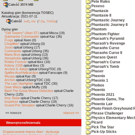
Pete Rules
Całość 3074 MB
Pexeso
Phantasie
Katalog gier (konwencja TOSEC)
Phantasie II
Aktualizacja: 2021-07-11
Phantastic Journey
Całość
,
md5
sha
(
7-Zip
,
TUGZip
)
Phantastic Journey II
Opisy gier
Phantom
"Old Towers" (Atari ST)
opisał Misza (19)
Phantom Fighter
Submarine Commander
opisał Kaz (36)
Pharaoh's Pyramid
Frogs
opisał Xeen (0)
Pharaoh's Revenge
Choplifter!
opisał Urborg (0)
Joust
opisał Urborg (17)
Pharaohs Curse
Commando
opisał Urborg (35)
Pharaohs Curse II
Mario Bros
opisał Urborg (13)
Pharaos Quest
Xenophobe
opisał Urborg (36)
Robbo Forever
opisał tbxx (16)
Pharoah's Curse
Kolony 2106
opisał tbxx (3)
Pharoah's Tomb
Archon II: Adept
opisał Urborg/TDC (9)
Phaser
Spitfire Ace/Hellcat Ace
opisał Farscape (9)
Pheenix
Wyspa
opisał Kaz (9)
Archon
opisał Urborg/TDC (16)
Pheonix 1
The Last Starfighter
opisał TDC (30)
Phobos
Dwie Wieże
opisał Muffy (19)
Phoenix
Basil The Great Mouse Detective
opisał Charlie
Cherry (125)
Phoenix 2021
Inny Świat
opisał Charlie Cherry (17)
Phoenix Game, The
Inspektor
opisał Charlie Cherry (19)
Phoenix Lair
Grand Prix Simulator
opisał Charlie Cherry (16)
Photo Finish Greyhound 
«« nowsze
starsze »»
Phrase Challenger
Physics Elementary Mec
Picard
Wewnętrzne/Internals
Pick The Star
Organizowanie imprez Atari - dyskusja
Pick-Up Sticks