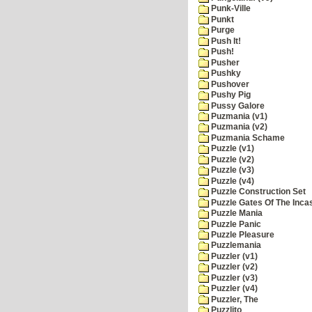
Punk-Ville
Punkt
Purge
Push It!
Push!
Pusher
Pushky
Pushover
Pushy Pig
Pussy Galore
Puzmania (v1)
Puzmania (v2)
Puzmania Schame
Puzzle (v1)
Puzzle (v2)
Puzzle (v3)
Puzzle (v4)
Puzzle Construction Set
Puzzle Gates Of The Inca
Puzzle Mania
Puzzle Panic
Puzzle Pleasure
Puzzlemania
Puzzler (v1)
Puzzler (v2)
Puzzler (v3)
Puzzler (v4)
Puzzler, The
Puzzlito