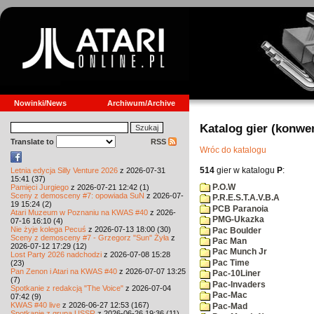
Nowinki/News
Archiwum/Archive
Katalog gier (konwe
Translate to
RSS
Wróc do katalogu
514
gier w katalogu
P
:
Letnia edycja Silly Venture 2026
z 2026-07-31
15:41 (37)
P.O.W
Pamięci Jurgiego
z 2026-07-21 12:42 (1)
Sceny z demosceny #7: opowiada SuN
z 2026-07-
P.R.E.S.T.A.V.B.A
19 15:24 (2)
PCB Paranoia
Atari Muzeum w Poznaniu na KWAS #40
z 2026-
PMG-Ukazka
07-16 16:10 (4)
Nie żyje kolega Pecuś
z 2026-07-13 18:00 (30)
Pac Boulder
Sceny z demosceny #7 - Grzegorz "Sun" Żyła
z
Pac Man
2026-07-12 17:29 (12)
Pac Munch Jr
Lost Party 2026 nadchodzi
z 2026-07-08 15:28
Pac Time
(23)
Pan Zenon i Atari na KWAS #40
z 2026-07-07 13:25
Pac-10Liner
(7)
Pac-Invaders
Spotkanie z redakcją "The Voice"
z 2026-07-04
Pac-Mac
07:42 (9)
KWAS #40 live
z 2026-06-27 12:53 (167)
Pac-Mad
Spotkanie z grupą USSR
z 2026-06-26 19:36 (11)