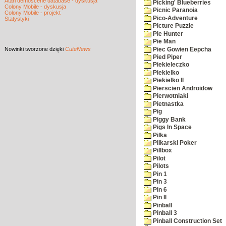
Atari demoscene database - dyskusja
Picking' Blueberries
Colony Mobile - dyskusja
Picnic Paranoia
Colony Mobile - projekt
Pico-Adventure
Statystyki
Picture Puzzle
Pie Hunter
Pie Man
Nowinki
tworzone dzięki
CuteNews
Piec Gowien Eepcha
Pied Piper
Piekieleczko
Piekielko
Piekielko II
Pierscien Androidow
Pierwotniaki
Pietnastka
Pig
Piggy Bank
Pigs In Space
Pilka
Pilkarski Poker
Pillbox
Pilot
Pilots
Pin 1
Pin 3
Pin 6
Pin II
Pinball
Pinball 3
Pinball Construction Set