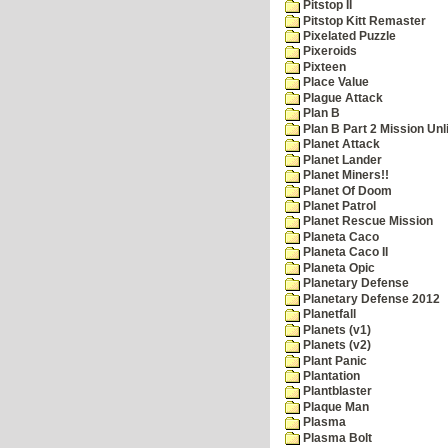
Pitstop II
Pitstop Kitt Remaster
Pixelated Puzzle
Pixeroids
Pixteen
Place Value
Plague Attack
Plan B
Plan B Part 2 Mission Unl
Planet Attack
Planet Lander
Planet Miners!!
Planet Of Doom
Planet Patrol
Planet Rescue Mission
Planeta Caco
Planeta Caco II
Planeta Opic
Planetary Defense
Planetary Defense 2012
Planetfall
Planets (v1)
Planets (v2)
Plant Panic
Plantation
Plantblaster
Plaque Man
Plasma
Plasma Bolt