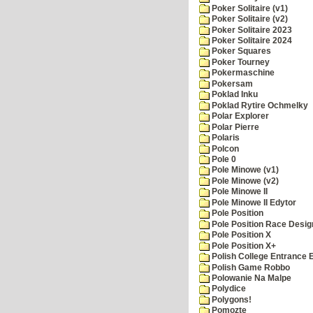
Poker Solitaire (v1)
Poker Solitaire (v2)
Poker Solitaire 2023
Poker Solitaire 2024
Poker Squares
Poker Tourney
Pokermaschine
Pokersam
Poklad Inku
Poklad Rytire Ochmelky
Polar Explorer
Polar Pierre
Polaris
Polcon
Pole 0
Pole Minowe (v1)
Pole Minowe (v2)
Pole Minowe II
Pole Minowe II Edytor
Pole Position
Pole Position Race Desig
Pole Position X
Pole Position X+
Polish College Entrance
Polish Game Robbo
Polowanie Na Malpe
Polydice
Polygons!
Pomozte