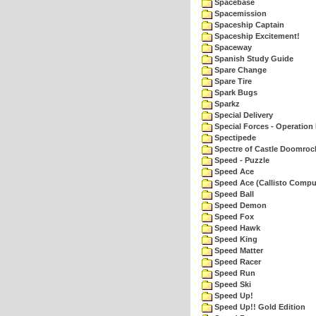
Spacebase
Spacemission
Spaceship Captain
Spaceship Excitement!
Spaceway
Spanish Study Guide
Spare Change
Spare Tire
Spark Bugs
Sparkz
Special Delivery
Special Forces - Operation 
Spectipede
Spectre of Castle Doomroc
Speed - Puzzle
Speed Ace
Speed Ace (Callisto Compu
Speed Ball
Speed Demon
Speed Fox
Speed Hawk
Speed King
Speed Matter
Speed Racer
Speed Run
Speed Ski
Speed Up!
Speed Up!! Gold Edition