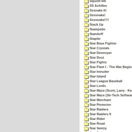
Squish'em
SS Achilles
Sssnake It!
Ssssnake!
Ssssnake!!!!
Stack Up
Stampede
Standoff
Stapler
Star Base Fighter
Star Crystals
Star Destroyer
Star Dust
Star Fights
Star Fleet I - The War Begin
Star Intruder
Star Island
Star League Baseball
Star Lords
Star Maze (Scott, Larry - Ke
Star Maze (Sir-Tech Softwa
Star Merchant
Star Protector
Star Raiders
Star Raiders II
Star Rider
Star Road
Star Sentry