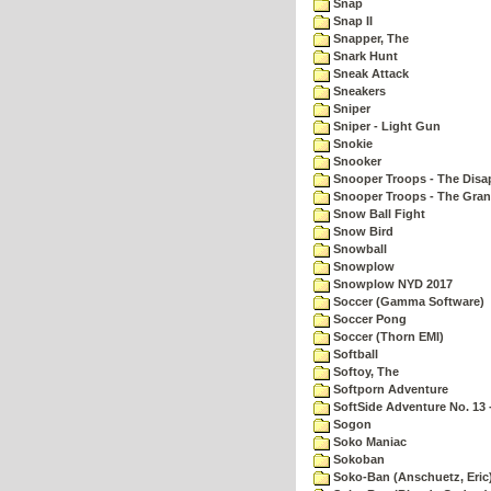
Snap
Snap II
Snapper, The
Snark Hunt
Sneak Attack
Sneakers
Sniper
Sniper - Light Gun
Snokie
Snooker
Snooper Troops - The Disa
Snooper Troops - The Gran
Snow Ball Fight
Snow Bird
Snowball
Snowplow
Snowplow NYD 2017
Soccer (Gamma Software)
Soccer Pong
Soccer (Thorn EMI)
Softball
Softoy, The
Softporn Adventure
SoftSide Adventure No. 13 
Sogon
Soko Maniac
Sokoban
Soko-Ban (Anschuetz, Eric