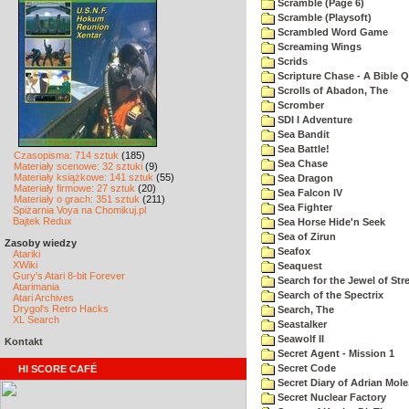
Scramble (Page 6)
Scramble (Playsoft)
Scrambled Word Game
Screaming Wings
Scrids
Scripture Chase - A Bible Q
Scrolls of Abadon, The
Scromber
SDI I Adventure
Sea Bandit
Sea Battle!
Czasopisma: 714 sztuk
(185)
Sea Chase
Materiały scenowe: 32 sztuki
(9)
Materiały książkowe: 141 sztuk
(55)
Sea Dragon
Materiały firmowe: 27 sztuk
(20)
Sea Falcon IV
Materiały o grach: 351 sztuk
(211)
Sea Fighter
Spiżarnia Voya na Chomikuj.pl
Bajtek Redux
Sea Horse Hide'n Seek
Sea of Zirun
Zasoby wiedzy
Seafox
Atariki
XWiki
Seaquest
Gury's Atari 8-bit Forever
Search for the Jewel of Str
Atarimania
Search of the Spectrix
Atari Archives
Drygol's Retro Hacks
Search, The
XL Search
Seastalker
Seawolf II
Kontakt
Secret Agent - Mission 1
Secret Code
HI SCORE CAFÉ
Secret Diary of Adrian Mole
Secret Nuclear Factory