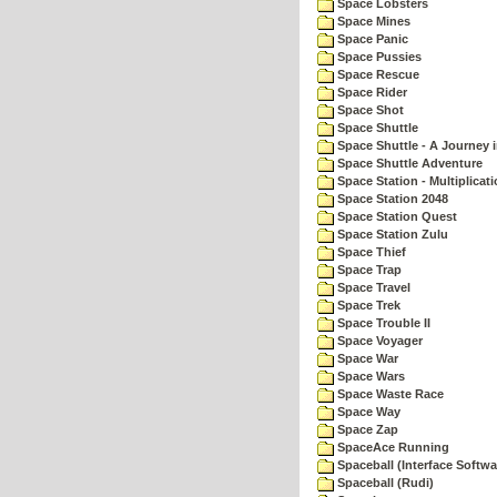
Space Lobsters
Space Mines
Space Panic
Space Pussies
Space Rescue
Space Rider
Space Shot
Space Shuttle
Space Shuttle - A Journey 
Space Shuttle Adventure
Space Station - Multiplicat
Space Station 2048
Space Station Quest
Space Station Zulu
Space Thief
Space Trap
Space Travel
Space Trek
Space Trouble II
Space Voyager
Space War
Space Wars
Space Waste Race
Space Way
Space Zap
SpaceAce Running
Spaceball (Interface Softwa
Spaceball (Rudi)