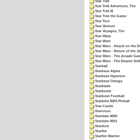
Star Trek
Star Trek Adventure, The
Star Trek III
Star Trek the Game
Star Trux
Star Venture
Star Voyages, The
Star Warp
Star Wars
Star Wars - Attack on the D
Star Wars - Return of the Je
Star Wars - The Arcade Ga
Star Wars - The Empire Str
Starball
Starbase Alpha
Starbase Hyperion
Starbase Omega
Starblade
Starbomb
Starbowl Football
Starbrite BBS Pinball
Star-Castle
Starcross
Stardate 4000
Stardate 4001
Stardust
Starfire
Starfire Warrior