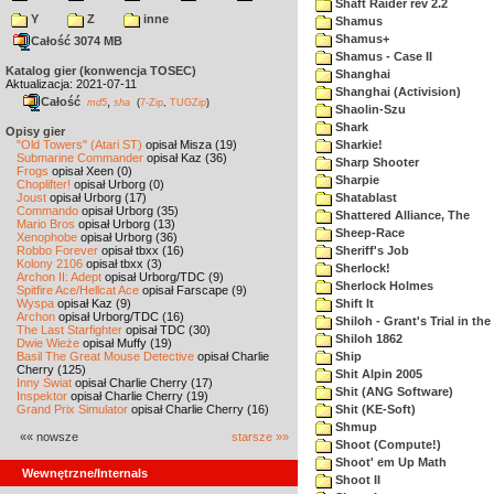
Shaft Raider rev 2.2
Y
Z
inne
Shamus
Shamus+
Całość 3074 MB
Shamus - Case II
Katalog gier (konwencja TOSEC)
Shanghai
Aktualizacja: 2021-07-11
Shanghai (Activision)
Całość
,
md5
sha
(
7-Zip
,
TUGZip
)
Shaolin-Szu
Shark
Opisy gier
"Old Towers" (Atari ST)
opisał Misza (19)
Sharkie!
Submarine Commander
opisał Kaz (36)
Sharp Shooter
Frogs
opisał Xeen (0)
Sharpie
Choplifter!
opisał Urborg (0)
Joust
opisał Urborg (17)
Shatablast
Commando
opisał Urborg (35)
Shattered Alliance, The
Mario Bros
opisał Urborg (13)
Sheep-Race
Xenophobe
opisał Urborg (36)
Robbo Forever
opisał tbxx (16)
Sheriff's Job
Kolony 2106
opisał tbxx (3)
Sherlock!
Archon II: Adept
opisał Urborg/TDC (9)
Sherlock Holmes
Spitfire Ace/Hellcat Ace
opisał Farscape (9)
Wyspa
opisał Kaz (9)
Shift It
Archon
opisał Urborg/TDC (16)
Shiloh - Grant's Trial in th
The Last Starfighter
opisał TDC (30)
Shiloh 1862
Dwie Wieże
opisał Muffy (19)
Basil The Great Mouse Detective
opisał Charlie
Ship
Cherry (125)
Shit Alpin 2005
Inny Świat
opisał Charlie Cherry (17)
Shit (ANG Software)
Inspektor
opisał Charlie Cherry (19)
Grand Prix Simulator
opisał Charlie Cherry (16)
Shit (KE-Soft)
Shmup
«« nowsze
starsze »»
Shoot (Compute!)
Shoot' em Up Math
Wewnętrzne/Internals
Shoot II