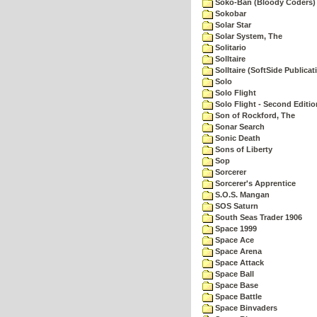
Soko-Ban (Bloody Coders)
Sokobar
Solar Star
Solar System, The
Solitario
Solltaire
Solltaire (SoftSide Publicat
Solo
Solo Flight
Solo Flight - Second Editio
Son of Rockford, The
Sonar Search
Sonic Death
Sons of Liberty
Sop
Sorcerer
Sorcerer's Apprentice
S.O.S. Mangan
SOS Saturn
South Seas Trader 1906
Space 1999
Space Ace
Space Arena
Space Attack
Space Ball
Space Base
Space Battle
Space Binvaders