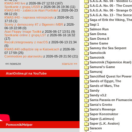
S.A.G.A. No. 04 - Voodoo C
KWAS #40 live
z 2026-06-27 12:53 (167)
S.A.G.A. No. 05 - The Coun
Spotkanie z grupą USSR
z 2026-06-26 19:36 (11)
KWAS #40 - zabierzcie Atari Portfolio!
z 2026-06-23
S.A.G.A. No. 06 - Strange 
08:12 (0)
S.A.G.A. No. 13 - The Sorce
KWAS #40 - naprawa retrosprzętu
z 2026-06-21
Saga of Erik the Viking, Th
17:15 (1)
Sceny z demosceny #7 z Bigerem i MBR
z 2026-
Sagi 1
06-19 22:08 (0)
Salmon Run
Atari Floppy Image Toolkit
z 2026-06-17 13:51 (9)
Sam Doma
Spotkanie online z grupą LST
z 2026-06-16 16:32
(17)
Sam Doma II
Recoil zintegrowany z macOS
z 2026-06-13 21:34
Same Game
(5)
Sammy the Sea Serpent
KWAS #40 odbędzie się w Katowicach
z 2026-06-
07 17:59 (25)
Samolocik
Commodore po atarowsku
z 2026-05-28 21:50 (21)
Samotnik
Samotnik (Tajemnice Atari)
«« nowsze
starsze »»
Samurai's Game
Samuraj
AtariOnline.pl na YouTube
Sanctified Quest for Power
Sands of Egypt, The
Sands of Mars, The
Sandy
Sandy v3.2
Santa Paravia en Fiumacci
Santa's Grotto
Santa's Revenge
Saper Konstruktor
Saper (Latimus)
Saper (L.K. Avalon)
Pomocnik/Helper
Saracen