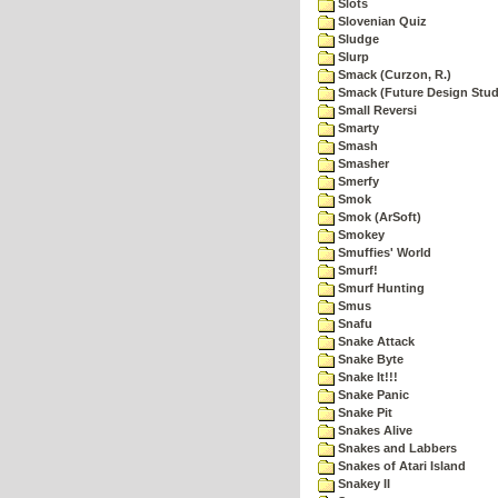
Slots
Slovenian Quiz
Sludge
Slurp
Smack (Curzon, R.)
Smack (Future Design Stud
Small Reversi
Smarty
Smash
Smasher
Smerfy
Smok
Smok (ArSoft)
Smokey
Smuffies' World
Smurf!
Smurf Hunting
Smus
Snafu
Snake Attack
Snake Byte
Snake It!!!
Snake Panic
Snake Pit
Snakes Alive
Snakes and Labbers
Snakes of Atari Island
Snakey II