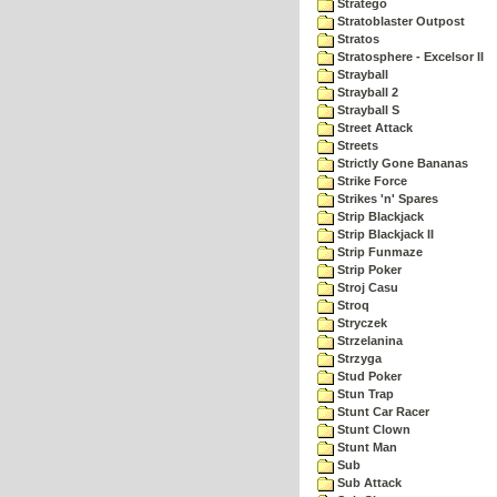
Stratego
Stratoblaster Outpost
Stratos
Stratosphere - Excelsor II
Strayball
Strayball 2
Strayball S
Street Attack
Streets
Strictly Gone Bananas
Strike Force
Strikes 'n' Spares
Strip Blackjack
Strip Blackjack II
Strip Funmaze
Strip Poker
Stroj Casu
Stroq
Stryczek
Strzelanina
Strzyga
Stud Poker
Stun Trap
Stunt Car Racer
Stunt Clown
Stunt Man
Sub
Sub Attack