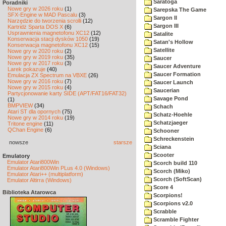
Saratoga
Poradniki
Nowe gry w 2026 roku
(1)
Sarepska The Game
SFX-Engine w MAD Pascalu
(3)
Sargon II
Narzędzie do tworzenia scrolli
(12)
Sargon III
Kartridż Sparta DOS X
(6)
Usprawnienia magnetofonu XC12
(12)
Satalite
Konserwacja stacji dysków 1050
(19)
Satan's Hollow
Konserwacja magnetofonu XC12
(15)
Satellite
Nowe gry w 2020 roku
(2)
Nowe gry w 2019 roku
(35)
Saucer
Nowe gry w 2017 roku
(3)
Saucer Adventure
Larek pokazuje
(40)
Saucer Formation
Emulacja ZX Spectrum na VBXE
(26)
Nowe gry w 2016 roku
(7)
Saucer Launch
Nowe gry w 2015 roku
(4)
Saucerian
Partycjonowanie karty SIDE (APT/FAT16/FAT32)
Savage Pond
(1)
BMPVIEW
(34)
Schach
Atari ST dla opornych
(75)
Schatz-Hoehle
Nowe gry w 2014 roku
(19)
Schatzjaeger
Tritone engine
(11)
QChan Engine
(6)
Schooner
Schreckenstein
nowsze
starsze
Sciana
Scooter
Emulatory
Emulator Atari800Win
Scorch build 110
Emulator Atari800Win PLus 4.0 (Windows)
Scorch (Miko)
Emulator Atari++ (multiplatform)
Scorch (SoftScan)
Emulator Altirra (Windows)
Score 4
Biblioteka Atarowca
Scorpions!
Scorpions v2.0
Scrabble
Scramble Fighter