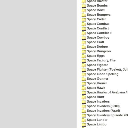
Space Blaster
Space Bombs
Space Bowl
Space Bumpers
Space Cadet
Space Combat
Space Conflict
Space Conflict II
Space Cowboy
Space Craft
Space Dodger
Space Dungeon
Space Eggs
Space Factory, The
Space Fighter
Space Fighter (Foskett, Jo
Space Goon Spelling
Space Gunner
Space Harrier
Space Hawk
Space Hawks of Avabana 4
Space Hunt
Space Invaders
Space Invaders (5200)
Space Invaders (Atari)
Space Invaders Episode 20
Space Lander
Space Limbo