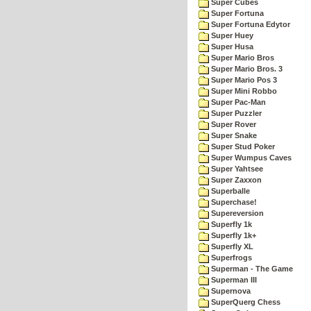
Super Cubes
Super Fortuna
Super Fortuna Edytor
Super Huey
Super Husa
Super Mario Bros
Super Mario Bros. 3
Super Mario Pos 3
Super Mini Robbo
Super Pac-Man
Super Puzzler
Super Rover
Super Snake
Super Stud Poker
Super Wumpus Caves
Super Yahtsee
Super Zaxxon
Superballe
Superchase!
Supereversion
Superfly 1k
Superfly 1k+
Superfly XL
Superfrogs
Superman - The Game
Superman III
Supernova
SuperQuerg Chess