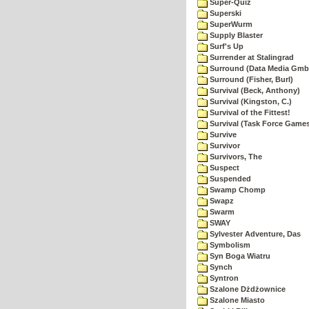
Super-Quiz
Superski
SuperWurm
Supply Blaster
Surf's Up
Surrender at Stalingrad
Surround (Data Media Gmb
Surround (Fisher, Burl)
Survival (Beck, Anthony)
Survival (Kingston, C.)
Survival of the Fittest!
Survival (Task Force Game
Survive
Survivor
Survivors, The
Suspect
Suspended
Swamp Chomp
Swapz
Swarm
SWAY
Sylvester Adventure, Das
Symbolism
Syn Boga Wiatru
Synch
Syntron
Szalone Dżdżownice
Szalone Miasto