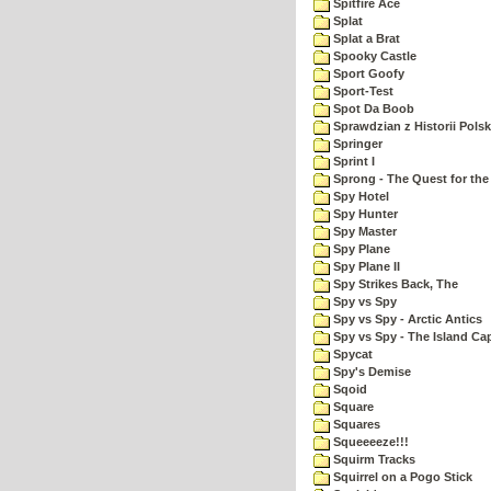
Spitfire Ace
Splat
Splat a Brat
Spooky Castle
Sport Goofy
Sport-Test
Spot Da Boob
Sprawdzian z Historii Polsk
Springer
Sprint I
Sprong - The Quest for the
Spy Hotel
Spy Hunter
Spy Master
Spy Plane
Spy Plane II
Spy Strikes Back, The
Spy vs Spy
Spy vs Spy - Arctic Antics
Spy vs Spy - The Island Ca
Spycat
Spy's Demise
Sqoid
Square
Squares
Squeeeeze!!!
Squirm Tracks
Squirrel on a Pogo Stick