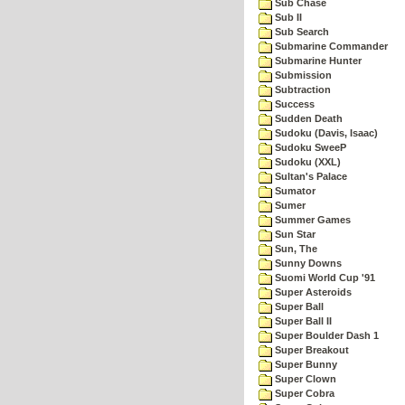
Sub Chase
Sub II
Sub Search
Submarine Commander
Submarine Hunter
Submission
Subtraction
Success
Sudden Death
Sudoku (Davis, Isaac)
Sudoku SweeP
Sudoku (XXL)
Sultan's Palace
Sumator
Sumer
Summer Games
Sun Star
Sun, The
Sunny Downs
Suomi World Cup '91
Super Asteroids
Super Ball
Super Ball II
Super Boulder Dash 1
Super Breakout
Super Bunny
Super Clown
Super Cobra