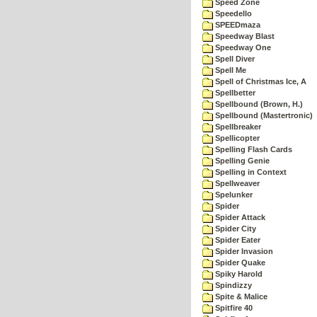
Speed Zone
Speedello
SPEEDmaza
Speedway Blast
Speedway One
Spell Diver
Spell Me
Spell of Christmas Ice, A
Spellbetter
Spellbound (Brown, H.)
Spellbound (Mastertronic)
Spellbreaker
Spellicopter
Spelling Flash Cards
Spelling Genie
Spelling in Context
Spellweaver
Spelunker
Spider
Spider Attack
Spider City
Spider Eater
Spider Invasion
Spider Quake
Spiky Harold
Spindizzy
Spite & Malice
Spitfire 40