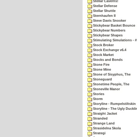
Stellar Caverns!
Stellar Defense
Stellar Shuttle
Sternhaufen II
Steve Davis Snooker
Stickybear Basket Bounce
Stickybear Numbers
Stickybear Shapes
Stimulating Simulations - #
Stock Broker
Stock Exchange v6.4
Stock Market
Stocks and Bonds
Stone Fire
Stone Mine
Stone of Sisyphus, The
Stoneguard
Stonetime People, The
Stoneville Manor
Stories
Storm
Storyline - Rumpelstiltskin
Storyline - The Ugly Duckli
Straight Jacket
Stranded
Strange Land
Strasidelna Skola
Strategi