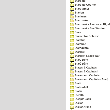
Stargate
Stargate Courier
Stargunner
Starion
Starlanes
Starquake
Starquest - Rescue at Rigel
Starquest - Star Warrior
Stars
Starsector Defense
Starship
Starshot
Starsquare
StarTrek
StarTrek Space War
Stary Dom
Starý Dům
States & Capitals
States & Capitals!
States and Capitals
States and Capitals (Atari)
Static
Stationfall
Statki
Stealth
Steeple Jack
Stellar
Stellar Arena