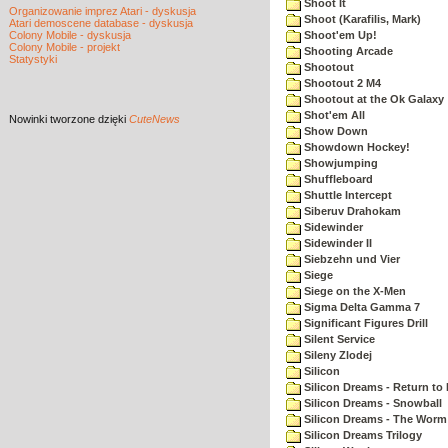
Shoot It
Organizowanie imprez Atari - dyskusja
Shoot (Karafilis, Mark)
Atari demoscene database - dyskusja
Colony Mobile - dyskusja
Shoot'em Up!
Colony Mobile - projekt
Shooting Arcade
Statystyki
Shootout
Shootout 2 M4
Shootout at the Ok Galaxy
Shot'em All
Nowinki
tworzone dzięki
CuteNews
Show Down
Showdown Hockey!
Showjumping
Shuffleboard
Shuttle Intercept
Siberuv Drahokam
Sidewinder
Sidewinder II
Siebzehn und Vier
Siege
Siege on the X-Men
Sigma Delta Gamma 7
Significant Figures Drill
Silent Service
Sileny Zlodej
Silicon
Silicon Dreams - Return to
Silicon Dreams - Snowball
Silicon Dreams - The Worm 
Silicon Dreams Trilogy