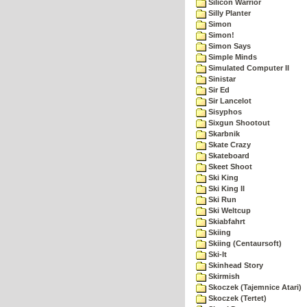
Silicon Warrior
Silly Planter
Simon
Simon!
Simon Says
Simple Minds
Simulated Computer II
Sinistar
Sir Ed
Sir Lancelot
Sisyphos
Sixgun Shootout
Skarbnik
Skate Crazy
Skateboard
Skeet Shoot
Ski King
Ski King II
Ski Run
Ski Weltcup
Skiabfahrt
Skiing
Skiing (Centaursoft)
Ski-It
Skinhead Story
Skirmish
Skoczek (Tajemnice Atari)
Skoczek (Tertet)