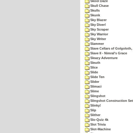
Skool Daze
Skull Chase
Skulls
Skunk
Sky Blazer
Sky Diver!
Sky Scraper
Sky Warrior
Sky Writer
Slammer
Slave Cellars of Golgoloth,
Slave II - Nimral's Grace
Sleazy Adventure
Sleuth
Slice
Slide
Slide Ten
Slider
Slimaci
Slime
Slingshot
Slingshot Construction Set
Slinky!
Slip
Slither
Slo-Quiz 4k
Slot Trivia
Slot-Machine