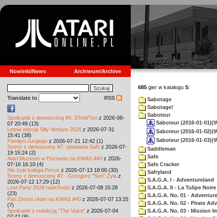
Nowinki/News
Archiwum/Archive
685
gier w katalogu
S
:
Translate to
RSS
Sabotage
Sabotage!
Saboteur
Spotkanie z demosceną #9: STeel/Tori
z 2026-08-
Saboteur (2016-01-01)(Wo
07 20:49 (13)
Letnia edycja Silly Venture 2026
z 2026-07-31
Saboteur (2016-01-02)(Wo
15:41 (38)
Saboteur (2016-01-03)(Wo
Pamięci Jurgiego
z 2026-07-21 12:42 (1)
Sceny z demosceny #7: opowiada SuN
z 2026-07-
Saddleman
19 15:24 (2)
Safe
Atari Muzeum w Poznaniu na KWAS #40
z 2026-
07-16 16:10 (4)
Safe Cracker
Nie żyje kolega Pecuś
z 2026-07-13 18:00 (30)
Safryland
Sceny z demosceny #7 - Grzegorz "Sun" Żyła
z
S.A.G.A. I - Adventureland
2026-07-12 17:29 (12)
Lost Party 2026 nadchodzi
z 2026-07-08 15:28
S.A.G.A. II - La Tulipe Noire
(23)
S.A.G.A. No. 01 - Adventur
Pan Zenon i Atari na KWAS #40
z 2026-07-07 13:25
S.A.G.A. No. 02 - Pirate Ad
(7)
Spotkanie z redakcją "The Voice"
z 2026-07-04
S.A.G.A. No. 03 - Mission I
07:42 (9)