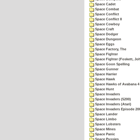
Space Cadet
Space Combat
Space Conflict
Space Conflict II
Space Cowboy
Space Craft
Space Dodger
Space Dungeon
Space Eggs
Space Factory, The
Space Fighter
Space Fighter (Foskett, Jo
Space Goon Spelling
Space Gunner
Space Harrier
Space Hawk
Space Hawks of Avabana 4
Space Hunt
Space Invaders
Space Invaders (5200)
Space Invaders (Atari)
Space Invaders Episode 20
Space Lander
Space Limbo
Space Lobsters
Space Mines
Space Panic
Space Pussies