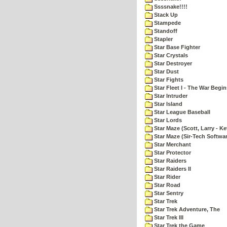
Ssssnake!!!!
Stack Up
Stampede
Standoff
Stapler
Star Base Fighter
Star Crystals
Star Destroyer
Star Dust
Star Fights
Star Fleet I - The War Begin
Star Intruder
Star Island
Star League Baseball
Star Lords
Star Maze (Scott, Larry - Ke
Star Maze (Sir-Tech Softwa
Star Merchant
Star Protector
Star Raiders
Star Raiders II
Star Rider
Star Road
Star Sentry
Star Trek
Star Trek Adventure, The
Star Trek III
Star Trek the Game