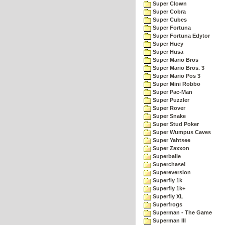
Super Clown
Super Cobra
Super Cubes
Super Fortuna
Super Fortuna Edytor
Super Huey
Super Husa
Super Mario Bros
Super Mario Bros. 3
Super Mario Pos 3
Super Mini Robbo
Super Pac-Man
Super Puzzler
Super Rover
Super Snake
Super Stud Poker
Super Wumpus Caves
Super Yahtsee
Super Zaxxon
Superballe
Superchase!
Supereversion
Superfly 1k
Superfly 1k+
Superfly XL
Superfrogs
Superman - The Game
Superman III