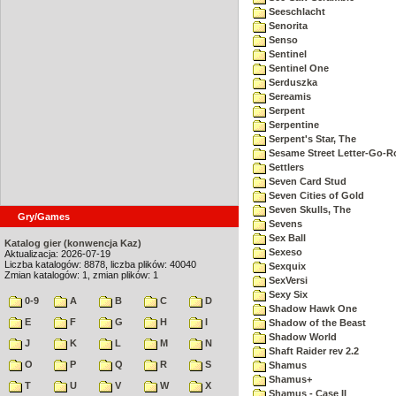
Seeschlacht
Senorita
Senso
Sentinel
Sentinel One
Serduszka
Sereamis
Serpent
Serpentine
Serpent's Star, The
Sesame Street Letter-Go-
Settlers
Seven Card Stud
Seven Cities of Gold
Seven Skulls, The
Gry/Games
Sevens
Sex Ball
Katalog gier (konwencja Kaz)
Sexeso
Aktualizacja: 2026-07-19
Liczba katalogów: 8878, liczba plików: 40040
Sexquix
Zmian katalogów: 1, zmian plików: 1
SexVersi
Sexy Six
0-9
A
B
C
D
Shadow Hawk One
E
F
G
H
I
Shadow of the Beast
Shadow World
J
K
L
M
N
Shaft Raider rev 2.2
O
P
Q
R
S
Shamus
Shamus+
T
U
V
W
X
Shamus - Case II