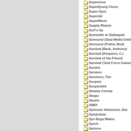
Supernova
SuperQuerg Chess
Super-Quiz
Superski
SuperWurm
Supply Blaster
Surf's Up
Surrender at Stalingrad
Surround (Data Media Gmb
Surround (Fisher, Burl)
Survival (Beck, Anthony)
Survival (Kingston, C.)
Survival of the Fittest!
Survival (Task Force Game
Survive
Survivor
Survivors, The
Suspect
Suspended
Swamp Chomp
Swapz
Swarm
SWAY
Sylvester Adventure, Das
Symbolism
Syn Boga Wiatru
Synch
Syntron