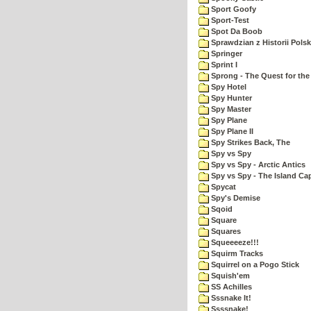
Sport Goofy
Sport-Test
Spot Da Boob
Sprawdzian z Historii Polsk
Springer
Sprint I
Sprong - The Quest for the
Spy Hotel
Spy Hunter
Spy Master
Spy Plane
Spy Plane II
Spy Strikes Back, The
Spy vs Spy
Spy vs Spy - Arctic Antics
Spy vs Spy - The Island Ca
Spycat
Spy's Demise
Sqoid
Square
Squares
Squeeeeze!!!
Squirm Tracks
Squirrel on a Pogo Stick
Squish'em
SS Achilles
Sssnake It!
Ssssnake!