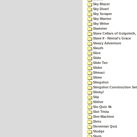
Sky Blazer
Sky Diver!
Sky Scraper
Sky Warrior
Sky Writer
Slammer
Slave Cellars of Golgoloth,
Slave II - Nimral's Grace
Sleazy Adventure
Sleuth
Slice
Slide
Slide Ten
Slider
Slimaci
Slime
Slingshot
Slingshot Construction Set
Slinky!
Slip
Slither
Slo-Quiz 4k
Slot Trivia
Slot-Machine
Slots
Slovenian Quiz
Sludge
Slurp