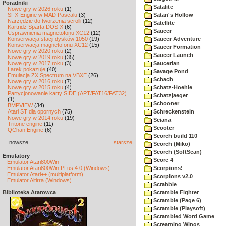
Poradniki
Satalite
Nowe gry w 2026 roku
(1)
SFX-Engine w MAD Pascalu
(3)
Satan's Hollow
Narzędzie do tworzenia scrolli
(12)
Satellite
Kartridż Sparta DOS X
(6)
Saucer
Usprawnienia magnetofonu XC12
(12)
Konserwacja stacji dysków 1050
(19)
Saucer Adventure
Konserwacja magnetofonu XC12
(15)
Saucer Formation
Nowe gry w 2020 roku
(2)
Saucer Launch
Nowe gry w 2019 roku
(35)
Nowe gry w 2017 roku
(3)
Saucerian
Larek pokazuje
(40)
Savage Pond
Emulacja ZX Spectrum na VBXE
(26)
Schach
Nowe gry w 2016 roku
(7)
Nowe gry w 2015 roku
(4)
Schatz-Hoehle
Partycjonowanie karty SIDE (APT/FAT16/FAT32)
Schatzjaeger
(1)
Schooner
BMPVIEW
(34)
Atari ST dla opornych
(75)
Schreckenstein
Nowe gry w 2014 roku
(19)
Sciana
Tritone engine
(11)
Scooter
QChan Engine
(6)
Scorch build 110
nowsze
starsze
Scorch (Miko)
Scorch (SoftScan)
Emulatory
Score 4
Emulator Atari800Win
Emulator Atari800Win PLus 4.0 (Windows)
Scorpions!
Emulator Atari++ (multiplatform)
Scorpions v2.0
Emulator Altirra (Windows)
Scrabble
Biblioteka Atarowca
Scramble Fighter
Scramble (Page 6)
Scramble (Playsoft)
Scrambled Word Game
Screaming Wings