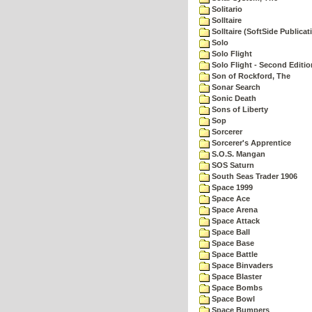
Solitario
Solltaire
Solltaire (SoftSide Publicat
Solo
Solo Flight
Solo Flight - Second Editio
Son of Rockford, The
Sonar Search
Sonic Death
Sons of Liberty
Sop
Sorcerer
Sorcerer's Apprentice
S.O.S. Mangan
SOS Saturn
South Seas Trader 1906
Space 1999
Space Ace
Space Arena
Space Attack
Space Ball
Space Base
Space Battle
Space Binvaders
Space Blaster
Space Bombs
Space Bowl
Space Bumpers