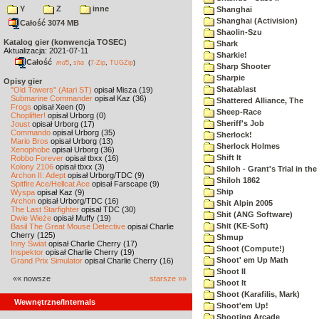
Y
Z
inne
Shanghai
Shanghai (Activision)
Całość 3074 MB
Shaolin-Szu
Katalog gier (konwencja TOSEC)
Shark
Aktualizacja: 2021-07-11
Sharkie!
Całość
,
md5
sha
(
7-Zip
,
TUGZip
)
Sharp Shooter
Sharpie
Opisy gier
Shatablast
"Old Towers" (Atari ST)
opisał Misza (19)
Submarine Commander
opisał Kaz (36)
Shattered Alliance, The
Frogs
opisał Xeen (0)
Sheep-Race
Choplifter!
opisał Urborg (0)
Sheriff's Job
Joust
opisał Urborg (17)
Commando
opisał Urborg (35)
Sherlock!
Mario Bros
opisał Urborg (13)
Sherlock Holmes
Xenophobe
opisał Urborg (36)
Shift It
Robbo Forever
opisał tbxx (16)
Kolony 2106
opisał tbxx (3)
Shiloh - Grant's Trial in th
Archon II: Adept
opisał Urborg/TDC (9)
Shiloh 1862
Spitfire Ace/Hellcat Ace
opisał Farscape (9)
Ship
Wyspa
opisał Kaz (9)
Archon
opisał Urborg/TDC (16)
Shit Alpin 2005
The Last Starfighter
opisał TDC (30)
Shit (ANG Software)
Dwie Wieże
opisał Muffy (19)
Shit (KE-Soft)
Basil The Great Mouse Detective
opisał Charlie
Cherry (125)
Shmup
Inny Świat
opisał Charlie Cherry (17)
Shoot (Compute!)
Inspektor
opisał Charlie Cherry (19)
Shoot' em Up Math
Grand Prix Simulator
opisał Charlie Cherry (16)
Shoot II
«« nowsze
starsze »»
Shoot It
Shoot (Karafilis, Mark)
Wewnętrzne/Internals
Shoot'em Up!
Shooting Arcade