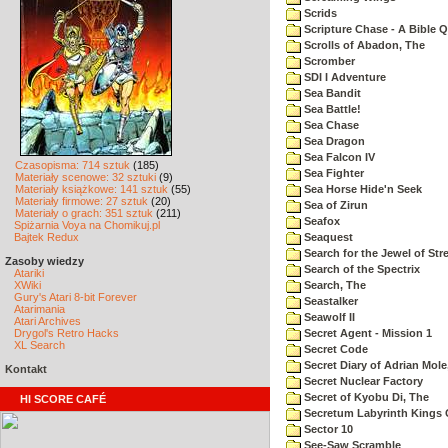
Scrids
Scripture Chase - A Bible Q
Scrolls of Abadon, The
Scromber
SDI I Adventure
Sea Bandit
Sea Battle!
Sea Chase
Sea Dragon
Sea Falcon IV
Czasopisma: 714 sztuk
(185)
Sea Fighter
Materiały scenowe: 32 sztuki
(9)
Materiały książkowe: 141 sztuk
(55)
Sea Horse Hide'n Seek
Materiały firmowe: 27 sztuk
(20)
Sea of Zirun
Materiały o grach: 351 sztuk
(211)
Seafox
Spiżarnia Voya na Chomikuj.pl
Bajtek Redux
Seaquest
Search for the Jewel of Str
Zasoby wiedzy
Search of the Spectrix
Atariki
XWiki
Search, The
Gury's Atari 8-bit Forever
Seastalker
Atarimania
Seawolf II
Atari Archives
Drygol's Retro Hacks
Secret Agent - Mission 1
XL Search
Secret Code
Secret Diary of Adrian Mole
Kontakt
Secret Nuclear Factory
Secret of Kyobu Di, The
HI SCORE CAFÉ
Secretum Labyrinth Kings 
Sector 10
See-Saw Scramble