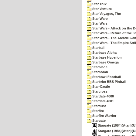
Star Trux
Star Venture
Star Voyages, The
Star Warp
Star Wars
Star Wars - Attack on the D
Star Wars - Return of the Je
Star Wars - The Arcade Ga
Star Wars - The Empire Str
Starball
Starbase Alpha
Starbase Hyperion
Starbase Omega
Starblade
Starbomb
Starbowl Football
Starbrite BBS Pinball
Star-Castle
Starcross
Stardate 4000
Stardate 4001
Stardust
Starfire
Starfire Warrior
Stargate
Stargate (1984)(Atari)(U
Stargate (1984)(Atari)(U