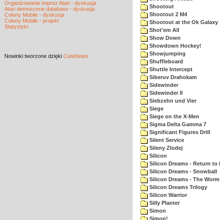
Organizowanie imprez Atari - dyskusja
Shootout
Atari demoscene database - dyskusja
Shootout 2 M4
Colony Mobile - dyskusja
Colony Mobile - projekt
Shootout at the Ok Galaxy
Statystyki
Shot'em All
Show Down
Showdown Hockey!
Showjumping
Nowinki
tworzone dzięki
CuteNews
Shuffleboard
Shuttle Intercept
Siberuv Drahokam
Sidewinder
Sidewinder II
Siebzehn und Vier
Siege
Siege on the X-Men
Sigma Delta Gamma 7
Significant Figures Drill
Silent Service
Sileny Zlodej
Silicon
Silicon Dreams - Return to
Silicon Dreams - Snowball
Silicon Dreams - The Worm 
Silicon Dreams Trilogy
Silicon Warrior
Silly Planter
Simon
Simon!