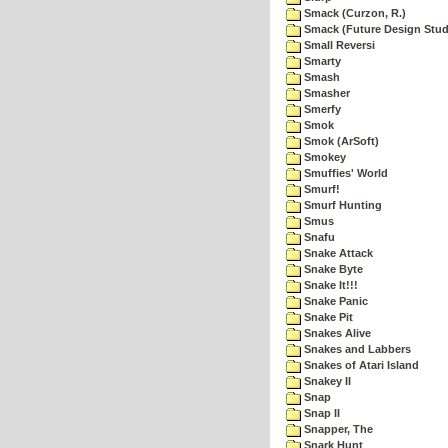
Smack (Curzon, R.)
Smack (Future Design Stud
Small Reversi
Smarty
Smash
Smasher
Smerfy
Smok
Smok (ArSoft)
Smokey
Smuffies' World
Smurf!
Smurf Hunting
Smus
Snafu
Snake Attack
Snake Byte
Snake It!!!
Snake Panic
Snake Pit
Snakes Alive
Snakes and Labbers
Snakes of Atari Island
Snakey II
Snap
Snap II
Snapper, The
Snark Hunt