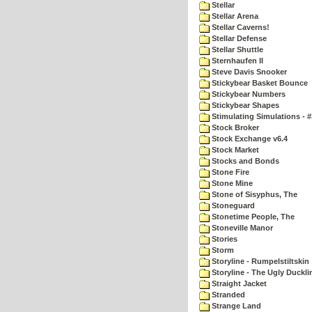
Stellar
Stellar Arena
Stellar Caverns!
Stellar Defense
Stellar Shuttle
Sternhaufen II
Steve Davis Snooker
Stickybear Basket Bounce
Stickybear Numbers
Stickybear Shapes
Stimulating Simulations - #
Stock Broker
Stock Exchange v6.4
Stock Market
Stocks and Bonds
Stone Fire
Stone Mine
Stone of Sisyphus, The
Stoneguard
Stonetime People, The
Stoneville Manor
Stories
Storm
Storyline - Rumpelstiltskin
Storyline - The Ugly Duckli
Straight Jacket
Stranded
Strange Land