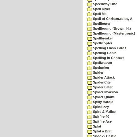
Speedway One
Spell Diver
Spell Me
Spell of Christmas Ice, A
Spellbetter
Spellbound (Brown, H.)
Spellbound (Mastertronic)
Spellbreaker
Spellicopter
Spelling Flash Cards
Spelling Genie
Spelling in Context
Spellweaver
Spelunker
Spider
Spider Attack
Spider City
Spider Eater
Spider Invasion
Spider Quake
Spiky Harold
Spindizzy
Spite & Malice
Spitfire 40
Spitfire Ace
Splat
Splat a Brat
Spooky Castle