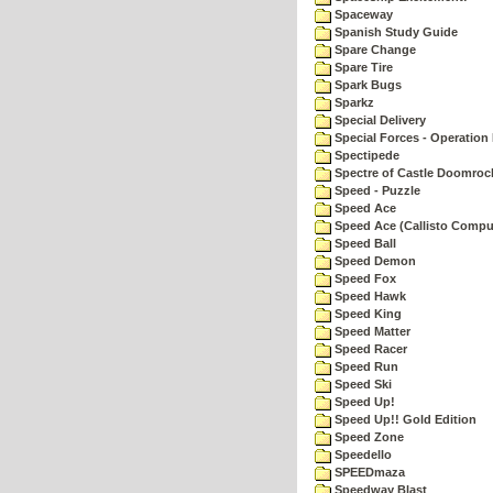
Spaceway
Spanish Study Guide
Spare Change
Spare Tire
Spark Bugs
Sparkz
Special Delivery
Special Forces - Operation 
Spectipede
Spectre of Castle Doomroc
Speed - Puzzle
Speed Ace
Speed Ace (Callisto Compu
Speed Ball
Speed Demon
Speed Fox
Speed Hawk
Speed King
Speed Matter
Speed Racer
Speed Run
Speed Ski
Speed Up!
Speed Up!! Gold Edition
Speed Zone
Speedello
SPEEDmaza
Speedway Blast