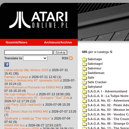
Nowinki/News
Archiwum/Archive
685
gier w katalogu
S
:
Translate to
RSS
Sabotage
Sabotage!
Saboteur
Letnia edycja Silly Venture 2026
z 2026-07-31
Saddleman
15:41 (36)
Pamięci Jurgiego
z 2026-07-21 12:42 (1)
Safe
Sceny z demosceny #7: opowiada SuN
z 2026-07-
Safe Cracker
19 15:24 (2)
Safryland
Atari Muzeum w Poznaniu na KWAS #40
z 2026-
07-16 16:10 (4)
S.A.G.A. I - Adventureland
Nie żyje kolega Pecuś
z 2026-07-13 18:00 (30)
S.A.G.A. II - La Tulipe Noire
Sceny z demosceny #7 - Grzegorz "Sun" Żyła
z
S.A.G.A. No. 01 - Adventur
2026-07-12 17:29 (12)
Lost Party 2026 nadchodzi
z 2026-07-08 15:28
S.A.G.A. No. 02 - Pirate Ad
(23)
S.A.G.A. No. 03 - Mission I
Pan Zenon i Atari na KWAS #40
z 2026-07-07 13:25
S.A.G.A. No. 04 - Voodoo C
(7)
Spotkanie z redakcją "The Voice"
z 2026-07-04
S.A.G.A. No. 05 - The Coun
07:42 (9)
S.A.G.A. No. 06 - Strange 
KWAS #40 live
z 2026-06-27 12:53 (167)
S.A.G.A. No. 13 - The Sorce
Spotkanie z grupą USSR
z 2026-06-26 19:36 (11)