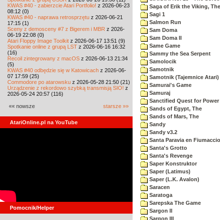
KWAS #40 - zabierzcie Atari Portfolio!
z 2026-06-23
Saga of Erik the Viking, Th
08:12 (0)
Sagi 1
KWAS #40 - naprawa retrosprzętu
z 2026-06-21
Salmon Run
17:15 (1)
Sceny z demosceny #7 z Bigerem i MBR
z 2026-
Sam Doma
06-19 22:08 (0)
Sam Doma II
Atari Floppy Image Toolkit
z 2026-06-17 13:51 (9)
Same Game
Spotkanie online z grupą LST
z 2026-06-16 16:32
(16)
Sammy the Sea Serpent
Recoil zintegrowany z macOS
z 2026-06-13 21:34
Samolocik
(5)
Samotnik
KWAS #40 odbędzie się w Katowicach
z 2026-06-
07 17:59 (25)
Samotnik (Tajemnice Atari)
Commodore po atarowsku
z 2026-05-28 21:50 (21)
Samurai's Game
Urządzenie z rekordowo szybką transmisją SIO!
z
Samuraj
2026-05-24 20:57 (116)
Sanctified Quest for Power
«« nowsze
starsze »»
Sands of Egypt, The
Sands of Mars, The
AtariOnline.pl na YouTube
Sandy
Sandy v3.2
Santa Paravia en Fiumacci
Santa's Grotto
Santa's Revenge
Saper Konstruktor
Saper (Latimus)
Saper (L.K. Avalon)
Saracen
Saratoga
Sarepska The Game
Pomocnik/Helper
Sargon II
Sargon III