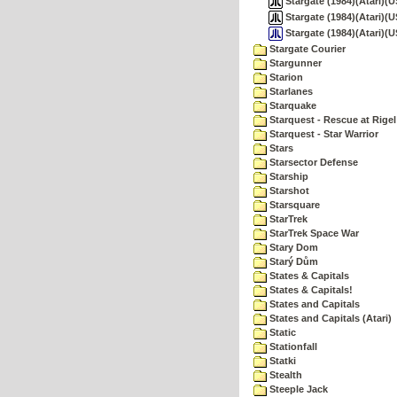
Stargate (1984)(Atari)(U
Stargate (1984)(Atari)(US
Stargate (1984)(Atari)(U
Stargate Courier
Stargunner
Starion
Starlanes
Starquake
Starquest - Rescue at Rigel
Starquest - Star Warrior
Stars
Starsector Defense
Starship
Starshot
Starsquare
StarTrek
StarTrek Space War
Stary Dom
Starý Dům
States & Capitals
States & Capitals!
States and Capitals
States and Capitals (Atari)
Static
Stationfall
Statki
Stealth
Steeple Jack