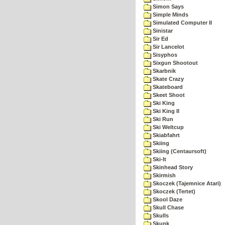
Simon Says
Simple Minds
Simulated Computer II
Sinistar
Sir Ed
Sir Lancelot
Sisyphos
Sixgun Shootout
Skarbnik
Skate Crazy
Skateboard
Skeet Shoot
Ski King
Ski King II
Ski Run
Ski Weltcup
Skiabfahrt
Skiing
Skiing (Centaursoft)
Ski-It
Skinhead Story
Skirmish
Skoczek (Tajemnice Atari)
Skoczek (Tertet)
Skool Daze
Skull Chase
Skulls
Skunk