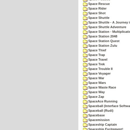
Space Rescue
Space Rider
Space Shot
Space Shuttle
Space Shuttle - A Journey 
Space Shuttle Adventure
Space Station - Multiplicat
Space Station 2048
Space Station Quest
Space Station Zulu
Space Thief
Space Trap
Space Travel
Space Trek
Space Trouble II
Space Voyager
Space War
Space Wars
Space Waste Race
Space Way
Space Zap
SpaceAce Running
Spaceball (Interface Softwa
Spaceball (Rudi)
Spacebase
Spacemission
Spaceship Captain
Spaceship Excitement!