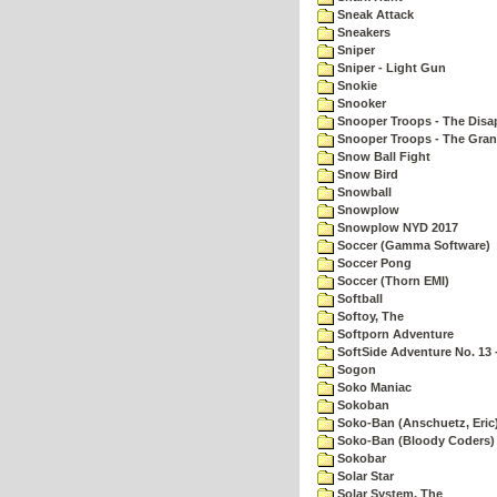
Sneak Attack
Sneakers
Sniper
Sniper - Light Gun
Snokie
Snooker
Snooper Troops - The Disa
Snooper Troops - The Gran
Snow Ball Fight
Snow Bird
Snowball
Snowplow
Snowplow NYD 2017
Soccer (Gamma Software)
Soccer Pong
Soccer (Thorn EMI)
Softball
Softoy, The
Softporn Adventure
SoftSide Adventure No. 13 
Sogon
Soko Maniac
Sokoban
Soko-Ban (Anschuetz, Eric
Soko-Ban (Bloody Coders)
Sokobar
Solar Star
Solar System, The