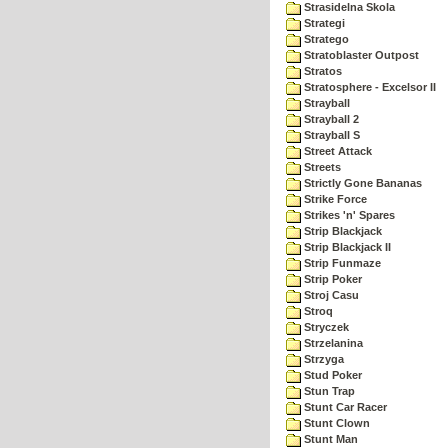
Strasidelna Skola
Strategi
Stratego
Stratoblaster Outpost
Stratos
Stratosphere - Excelsor II
Strayball
Strayball 2
Strayball S
Street Attack
Streets
Strictly Gone Bananas
Strike Force
Strikes 'n' Spares
Strip Blackjack
Strip Blackjack II
Strip Funmaze
Strip Poker
Stroj Casu
Stroq
Stryczek
Strzelanina
Strzyga
Stud Poker
Stun Trap
Stunt Car Racer
Stunt Clown
Stunt Man