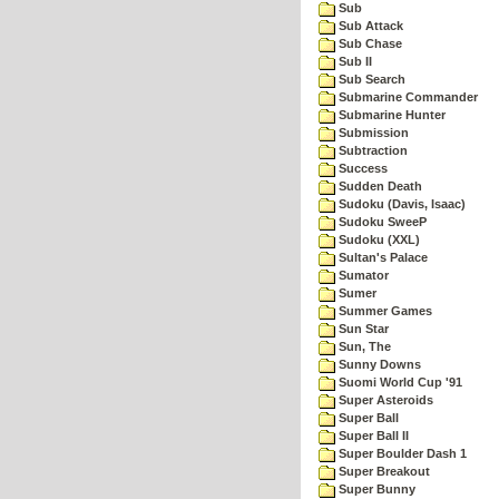
Sub
Sub Attack
Sub Chase
Sub II
Sub Search
Submarine Commander
Submarine Hunter
Submission
Subtraction
Success
Sudden Death
Sudoku (Davis, Isaac)
Sudoku SweeP
Sudoku (XXL)
Sultan's Palace
Sumator
Sumer
Summer Games
Sun Star
Sun, The
Sunny Downs
Suomi World Cup '91
Super Asteroids
Super Ball
Super Ball II
Super Boulder Dash 1
Super Breakout
Super Bunny