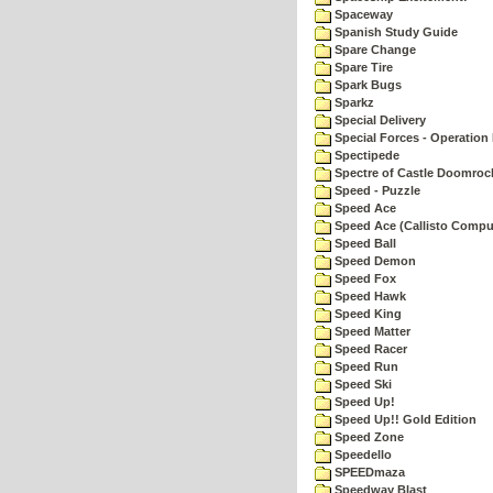
Spaceway
Spanish Study Guide
Spare Change
Spare Tire
Spark Bugs
Sparkz
Special Delivery
Special Forces - Operation 
Spectipede
Spectre of Castle Doomroc
Speed - Puzzle
Speed Ace
Speed Ace (Callisto Compu
Speed Ball
Speed Demon
Speed Fox
Speed Hawk
Speed King
Speed Matter
Speed Racer
Speed Run
Speed Ski
Speed Up!
Speed Up!! Gold Edition
Speed Zone
Speedello
SPEEDmaza
Speedway Blast