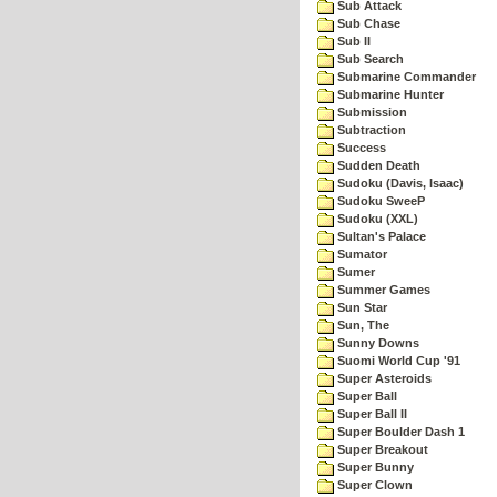
Sub Attack
Sub Chase
Sub II
Sub Search
Submarine Commander
Submarine Hunter
Submission
Subtraction
Success
Sudden Death
Sudoku (Davis, Isaac)
Sudoku SweeP
Sudoku (XXL)
Sultan's Palace
Sumator
Sumer
Summer Games
Sun Star
Sun, The
Sunny Downs
Suomi World Cup '91
Super Asteroids
Super Ball
Super Ball II
Super Boulder Dash 1
Super Breakout
Super Bunny
Super Clown