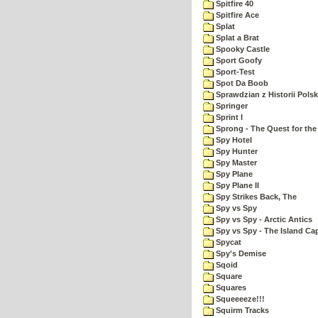
Spitfire 40
Spitfire Ace
Splat
Splat a Brat
Spooky Castle
Sport Goofy
Sport-Test
Spot Da Boob
Sprawdzian z Historii Polsk
Springer
Sprint I
Sprong - The Quest for the
Spy Hotel
Spy Hunter
Spy Master
Spy Plane
Spy Plane II
Spy Strikes Back, The
Spy vs Spy
Spy vs Spy - Arctic Antics
Spy vs Spy - The Island Ca
Spycat
Spy's Demise
Sqoid
Square
Squares
Squeeeeze!!!
Squirm Tracks