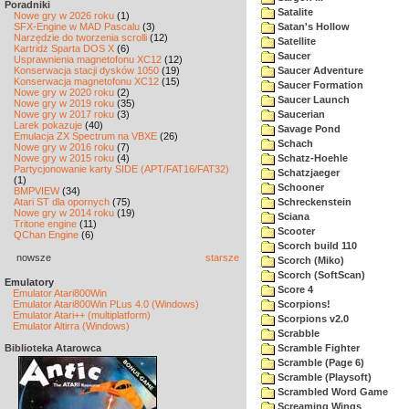
Poradniki
Satalite
Nowe gry w 2026 roku
(1)
SFX-Engine w MAD Pascalu
(3)
Satan's Hollow
Narzędzie do tworzenia scrolli
(12)
Satellite
Kartridż Sparta DOS X
(6)
Saucer
Usprawnienia magnetofonu XC12
(12)
Konserwacja stacji dysków 1050
(19)
Saucer Adventure
Konserwacja magnetofonu XC12
(15)
Saucer Formation
Nowe gry w 2020 roku
(2)
Saucer Launch
Nowe gry w 2019 roku
(35)
Nowe gry w 2017 roku
(3)
Saucerian
Larek pokazuje
(40)
Savage Pond
Emulacja ZX Spectrum na VBXE
(26)
Schach
Nowe gry w 2016 roku
(7)
Nowe gry w 2015 roku
(4)
Schatz-Hoehle
Partycjonowanie karty SIDE (APT/FAT16/FAT32)
Schatzjaeger
(1)
Schooner
BMPVIEW
(34)
Atari ST dla opornych
(75)
Schreckenstein
Nowe gry w 2014 roku
(19)
Sciana
Tritone engine
(11)
Scooter
QChan Engine
(6)
Scorch build 110
nowsze
starsze
Scorch (Miko)
Scorch (SoftScan)
Emulatory
Score 4
Emulator Atari800Win
Emulator Atari800Win PLus 4.0 (Windows)
Scorpions!
Emulator Atari++ (multiplatform)
Scorpions v2.0
Emulator Altirra (Windows)
Scrabble
Biblioteka Atarowca
Scramble Fighter
Scramble (Page 6)
Scramble (Playsoft)
Scrambled Word Game
Screaming Wings