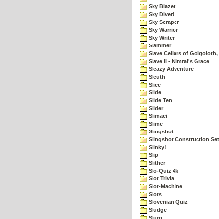
Sky Blazer
Sky Diver!
Sky Scraper
Sky Warrior
Sky Writer
Slammer
Slave Cellars of Golgoloth,
Slave II - Nimral's Grace
Sleazy Adventure
Sleuth
Slice
Slide
Slide Ten
Slider
Slimaci
Slime
Slingshot
Slingshot Construction Set
Slinky!
Slip
Slither
Slo-Quiz 4k
Slot Trivia
Slot-Machine
Slots
Slovenian Quiz
Sludge
Slurp