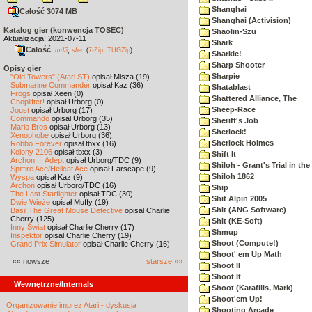
Shanghai
Całość 3074 MB
Shanghai (Activision)
Katalog gier (konwencja TOSEC)
Shaolin-Szu
Aktualizacja: 2021-07-11
Shark
Całość
,
md5
sha
(
7-Zip
,
TUGZip
)
Sharkie!
Sharp Shooter
Opisy gier
Sharpie
"Old Towers" (Atari ST)
opisał Misza (19)
Submarine Commander
opisał Kaz (36)
Shatablast
Frogs
opisał Xeen (0)
Shattered Alliance, The
Choplifter!
opisał Urborg (0)
Sheep-Race
Joust
opisał Urborg (17)
Commando
opisał Urborg (35)
Sheriff's Job
Mario Bros
opisał Urborg (13)
Sherlock!
Xenophobe
opisał Urborg (36)
Sherlock Holmes
Robbo Forever
opisał tbxx (16)
Kolony 2106
opisał tbxx (3)
Shift It
Archon II: Adept
opisał Urborg/TDC (9)
Shiloh - Grant's Trial in th
Spitfire Ace/Hellcat Ace
opisał Farscape (9)
Shiloh 1862
Wyspa
opisał Kaz (9)
Archon
opisał Urborg/TDC (16)
Ship
The Last Starfighter
opisał TDC (30)
Shit Alpin 2005
Dwie Wieże
opisał Muffy (19)
Shit (ANG Software)
Basil The Great Mouse Detective
opisał Charlie
Cherry (125)
Shit (KE-Soft)
Inny Świat
opisał Charlie Cherry (17)
Shmup
Inspektor
opisał Charlie Cherry (19)
Shoot (Compute!)
Grand Prix Simulator
opisał Charlie Cherry (16)
Shoot' em Up Math
«« nowsze
starsze »»
Shoot II
Shoot It
Wewnętrzne/Internals
Shoot (Karafilis, Mark)
Shoot'em Up!
Organizowanie imprez Atari - dyskusja
Shooting Arcade