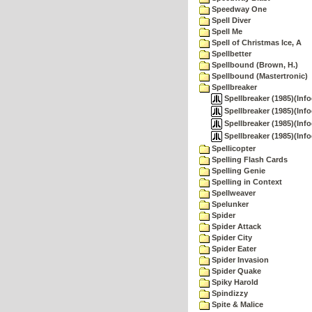
Speedway One
Spell Diver
Spell Me
Spell of Christmas Ice, A
Spellbetter
Spellbound (Brown, H.)
Spellbound (Mastertronic)
Spellbreaker
Spellbreaker (1985)(Info
Spellbreaker (1985)(Inf
Spellbreaker (1985)(Info
Spellbreaker (1985)(Inf
Spellicopter
Spelling Flash Cards
Spelling Genie
Spelling in Context
Spellweaver
Spelunker
Spider
Spider Attack
Spider City
Spider Eater
Spider Invasion
Spider Quake
Spiky Harold
Spindizzy
Spite & Malice