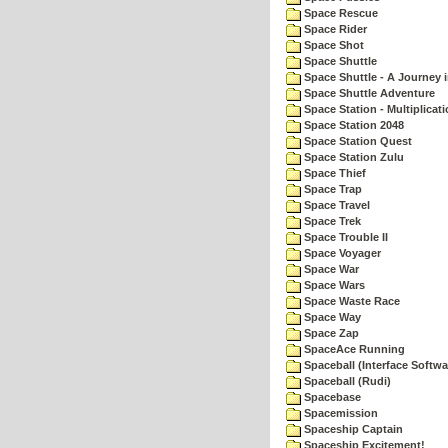
Space Rescue
Space Rider
Space Shot
Space Shuttle
Space Shuttle - A Journey 
Space Shuttle Adventure
Space Station - Multiplicat
Space Station 2048
Space Station Quest
Space Station Zulu
Space Thief
Space Trap
Space Travel
Space Trek
Space Trouble II
Space Voyager
Space War
Space Wars
Space Waste Race
Space Way
Space Zap
SpaceAce Running
Spaceball (Interface Softwa
Spaceball (Rudi)
Spacebase
Spacemission
Spaceship Captain
Spaceship Excitement!