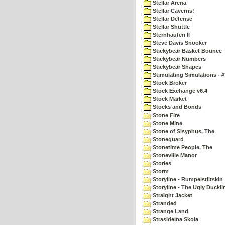
Stellar Arena
Stellar Caverns!
Stellar Defense
Stellar Shuttle
Sternhaufen II
Steve Davis Snooker
Stickybear Basket Bounce
Stickybear Numbers
Stickybear Shapes
Stimulating Simulations - #
Stock Broker
Stock Exchange v6.4
Stock Market
Stocks and Bonds
Stone Fire
Stone Mine
Stone of Sisyphus, The
Stoneguard
Stonetime People, The
Stoneville Manor
Stories
Storm
Storyline - Rumpelstiltskin
Storyline - The Ugly Duckli
Straight Jacket
Stranded
Strange Land
Strasidelna Skola