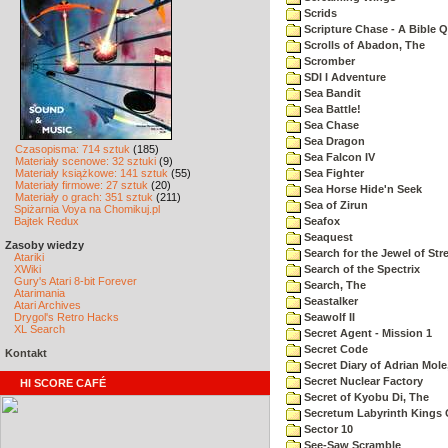
Scrids
Scripture Chase - A Bible Q
Scrolls of Abadon, The
Scromber
SDI I Adventure
Sea Bandit
Sea Battle!
Sea Chase
Sea Dragon
Czasopisma: 714 sztuk
(185)
Sea Falcon IV
Materiały scenowe: 32 sztuki
(9)
Materiały książkowe: 141 sztuk
(55)
Sea Fighter
Materiały firmowe: 27 sztuk
(20)
Sea Horse Hide'n Seek
Materiały o grach: 351 sztuk
(211)
Sea of Zirun
Spiżarnia Voya na Chomikuj.pl
Bajtek Redux
Seafox
Seaquest
Zasoby wiedzy
Search for the Jewel of Str
Atariki
XWiki
Search of the Spectrix
Gury's Atari 8-bit Forever
Search, The
Atarimania
Seastalker
Atari Archives
Drygol's Retro Hacks
Seawolf II
XL Search
Secret Agent - Mission 1
Secret Code
Kontakt
Secret Diary of Adrian Mole
Secret Nuclear Factory
HI SCORE CAFÉ
Secret of Kyobu Di, The
Secretum Labyrinth Kings 
Sector 10
See-Saw Scramble