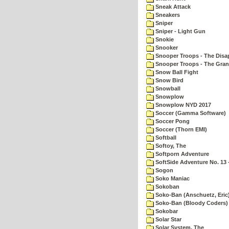
Sneak Attack
Sneakers
Sniper
Sniper - Light Gun
Snokie
Snooker
Snooper Troops - The Disa
Snooper Troops - The Gran
Snow Ball Fight
Snow Bird
Snowball
Snowplow
Snowplow NYD 2017
Soccer (Gamma Software)
Soccer Pong
Soccer (Thorn EMI)
Softball
Softoy, The
Softporn Adventure
SoftSide Adventure No. 13 
Sogon
Soko Maniac
Sokoban
Soko-Ban (Anschuetz, Eric
Soko-Ban (Bloody Coders)
Sokobar
Solar Star
Solar System, The