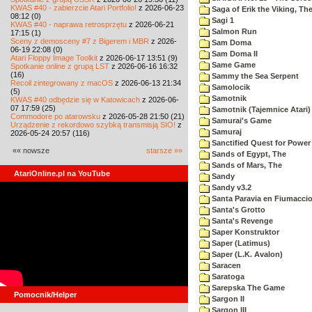
KWAS #40 - zabierzcie Atari Portfolio!
z 2026-06-23
Saga of Erik the Viking, Th
08:12 (0)
Sagi 1
KWAS #40 - naprawa retrosprzętu
z 2026-06-21
Salmon Run
17:15 (1)
Sceny z demosceny #7 z Bigerem i MBR
z 2026-
Sam Doma
06-19 22:08 (0)
Sam Doma II
Atari Floppy Image Toolkit
z 2026-06-17 13:51 (9)
Same Game
Spotkanie online z grupą LST
z 2026-06-16 16:32
(16)
Sammy the Sea Serpent
Recoil zintegrowany z macOS
z 2026-06-13 21:34
Samolocik
(5)
Samotnik
KWAS #40 odbędzie się w Katowicach
z 2026-06-
07 17:59 (25)
Samotnik (Tajemnice Atari)
Commodore po atarowsku
z 2026-05-28 21:50 (21)
Samurai's Game
Urządzenie z rekordowo szybką transmisją SIO!
z
Samuraj
2026-05-24 20:57 (116)
Sanctified Quest for Power
«« nowsze
starsze »»
Sands of Egypt, The
Sands of Mars, The
AtariOnline.pl na YouTube
Sandy
Sandy v3.2
Santa Paravia en Fiumacci
Santa's Grotto
Santa's Revenge
Saper Konstruktor
Saper (Latimus)
Saper (L.K. Avalon)
Saracen
Saratoga
Sarepska The Game
Pomocnik/Helper
Sargon II
Sargon III