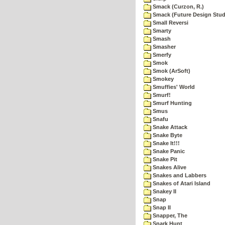
Smack (Curzon, R.)
Smack (Future Design Stud
Small Reversi
Smarty
Smash
Smasher
Smerfy
Smok
Smok (ArSoft)
Smokey
Smuffies' World
Smurf!
Smurf Hunting
Smus
Snafu
Snake Attack
Snake Byte
Snake It!!!
Snake Panic
Snake Pit
Snakes Alive
Snakes and Labbers
Snakes of Atari Island
Snakey II
Snap
Snap II
Snapper, The
Snark Hunt