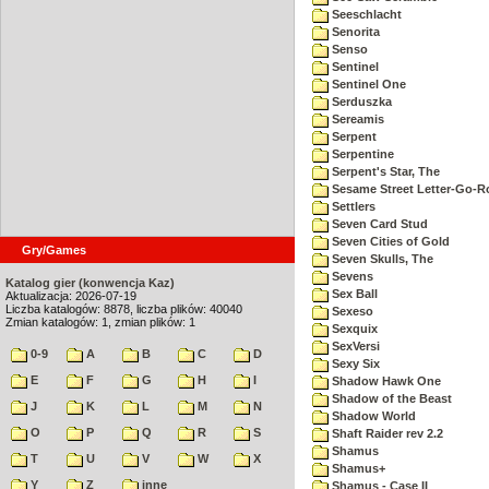
Seeschlacht
Senorita
Senso
Sentinel
Sentinel One
Serduszka
Sereamis
Serpent
Serpentine
Serpent's Star, The
Sesame Street Letter-Go-
Settlers
Seven Card Stud
Seven Cities of Gold
Gry/Games
Seven Skulls, The
Sevens
Katalog gier (konwencja Kaz)
Sex Ball
Aktualizacja: 2026-07-19
Liczba katalogów: 8878, liczba plików: 40040
Sexeso
Zmian katalogów: 1, zmian plików: 1
Sexquix
SexVersi
0-9
A
B
C
D
Sexy Six
E
F
G
H
I
Shadow Hawk One
Shadow of the Beast
J
K
L
M
N
Shadow World
O
P
Q
R
S
Shaft Raider rev 2.2
Shamus
T
U
V
W
X
Shamus+
Y
Z
inne
Shamus - Case II