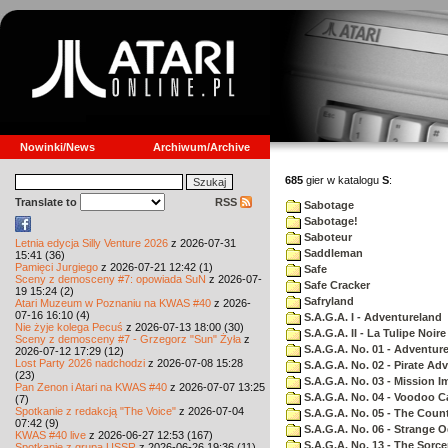
Nowinki/News
Archiwum/Archive
685
gier w katalogu
S
:
Translate to
RSS
Sabotage
Sabotage!
Saboteur
Letnia edycja Silly Venture 2026
z 2026-07-31
Saddleman
15:41 (36)
Pamięci Jurgiego
z 2026-07-21 12:42 (1)
Safe
Sceny z demosceny #7: opowiada SuN
z 2026-07-
Safe Cracker
19 15:24 (2)
Safryland
Atari Muzeum w Poznaniu na KWAS #40
z 2026-
07-16 16:10 (4)
S.A.G.A. I - Adventureland
Nie żyje kolega Pecuś
z 2026-07-13 18:00 (30)
S.A.G.A. II - La Tulipe Noire
Sceny z demosceny #7 - Grzegorz "Sun" Żyła
z
S.A.G.A. No. 01 - Adventur
2026-07-12 17:29 (12)
Lost Party 2026 nadchodzi
z 2026-07-08 15:28
S.A.G.A. No. 02 - Pirate Ad
(23)
S.A.G.A. No. 03 - Mission I
Pan Zenon i Atari na KWAS #40
z 2026-07-07 13:25
S.A.G.A. No. 04 - Voodoo C
(7)
Spotkanie z redakcją "The Voice"
z 2026-07-04
S.A.G.A. No. 05 - The Coun
07:42 (9)
S.A.G.A. No. 06 - Strange 
KWAS #40 live
z 2026-06-27 12:53 (167)
S.A.G.A. No. 13 - The Sorce
Spotkanie z grupą USSR
z 2026-06-26 19:36 (11)