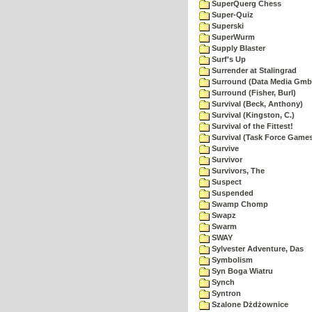
SuperQuerg Chess
Super-Quiz
Superski
SuperWurm
Supply Blaster
Surf's Up
Surrender at Stalingrad
Surround (Data Media Gmb
Surround (Fisher, Burl)
Survival (Beck, Anthony)
Survival (Kingston, C.)
Survival of the Fittest!
Survival (Task Force Game
Survive
Survivor
Survivors, The
Suspect
Suspended
Swamp Chomp
Swapz
Swarm
SWAY
Sylvester Adventure, Das
Symbolism
Syn Boga Wiatru
Synch
Syntron
Szalone Dżdżownice