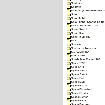
Solitario
Solltaire
Solltaire (SoftSide Publicat
Solo
Solo Flight
Solo Flight - Second Editio
Son of Rockford, The
Sonar Search
Sonic Death
Sons of Liberty
Sop
Sorcerer
Sorcerer's Apprentice
S.O.S. Mangan
SOS Saturn
South Seas Trader 1906
Space 1999
Space Ace
Space Arena
Space Attack
Space Ball
Space Base
Space Battle
Space Binvaders
Space Blaster
Space Bombs
Space Bowl
Space Bumpers