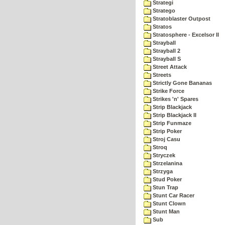
Strategi
Stratego
Stratoblaster Outpost
Stratos
Stratosphere - Excelsor II
Strayball
Strayball 2
Strayball S
Street Attack
Streets
Strictly Gone Bananas
Strike Force
Strikes 'n' Spares
Strip Blackjack
Strip Blackjack II
Strip Funmaze
Strip Poker
Stroj Casu
Stroq
Stryczek
Strzelanina
Strzyga
Stud Poker
Stun Trap
Stunt Car Racer
Stunt Clown
Stunt Man
Sub