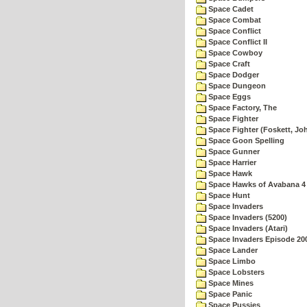
Space Cadet
Space Combat
Space Conflict
Space Conflict II
Space Cowboy
Space Craft
Space Dodger
Space Dungeon
Space Eggs
Space Factory, The
Space Fighter
Space Fighter (Foskett, Jo
Space Goon Spelling
Space Gunner
Space Harrier
Space Hawk
Space Hawks of Avabana 4
Space Hunt
Space Invaders
Space Invaders (5200)
Space Invaders (Atari)
Space Invaders Episode 20
Space Lander
Space Limbo
Space Lobsters
Space Mines
Space Panic
Space Pussies