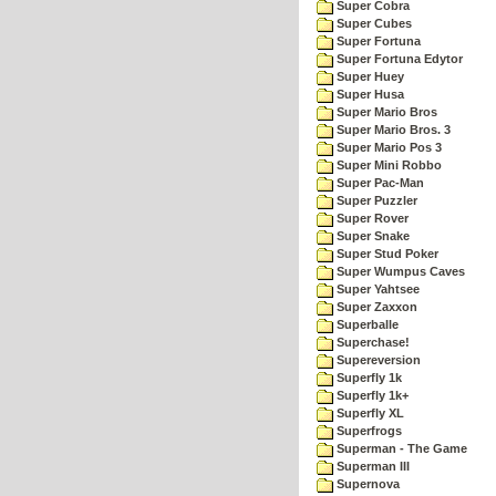
Super Cobra
Super Cubes
Super Fortuna
Super Fortuna Edytor
Super Huey
Super Husa
Super Mario Bros
Super Mario Bros. 3
Super Mario Pos 3
Super Mini Robbo
Super Pac-Man
Super Puzzler
Super Rover
Super Snake
Super Stud Poker
Super Wumpus Caves
Super Yahtsee
Super Zaxxon
Superballe
Superchase!
Supereversion
Superfly 1k
Superfly 1k+
Superfly XL
Superfrogs
Superman - The Game
Superman III
Supernova