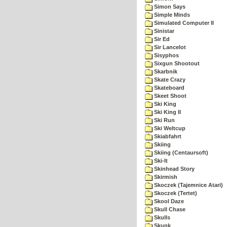
Simon Says
Simple Minds
Simulated Computer II
Sinistar
Sir Ed
Sir Lancelot
Sisyphos
Sixgun Shootout
Skarbnik
Skate Crazy
Skateboard
Skeet Shoot
Ski King
Ski King II
Ski Run
Ski Weltcup
Skiabfahrt
Skiing
Skiing (Centaursoft)
Ski-It
Skinhead Story
Skirmish
Skoczek (Tajemnice Atari)
Skoczek (Tertet)
Skool Daze
Skull Chase
Skulls
Skunk