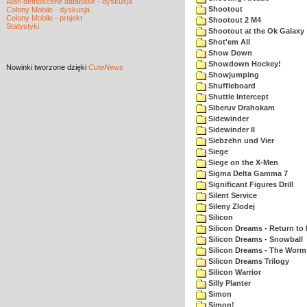
Atari demoscene database - dyskusja
Shootout
Colony Mobile - dyskusja
Colony Mobile - projekt
Shootout 2 M4
Statystyki
Shootout at the Ok Galaxy
Shot'em All
Show Down
Showdown Hockey!
Nowinki
tworzone dzięki
CuteNews
Showjumping
Shuffleboard
Shuttle Intercept
Siberuv Drahokam
Sidewinder
Sidewinder II
Siebzehn und Vier
Siege
Siege on the X-Men
Sigma Delta Gamma 7
Significant Figures Drill
Silent Service
Sileny Zlodej
Silicon
Silicon Dreams - Return to
Silicon Dreams - Snowball
Silicon Dreams - The Worm 
Silicon Dreams Trilogy
Silicon Warrior
Silly Planter
Simon
Simon!