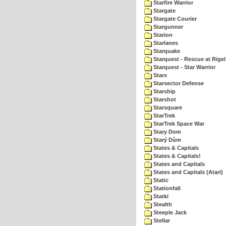
Starfire Warrior
Stargate
Stargate Courier
Stargunner
Starion
Starlanes
Starquake
Starquest - Rescue at Rigel
Starquest - Star Warrior
Stars
Starsector Defense
Starship
Starshot
Starsquare
StarTrek
StarTrek Space War
Stary Dom
Starý Dům
States & Capitals
States & Capitals!
States and Capitals
States and Capitals (Atari)
Static
Stationfall
Statki
Stealth
Steeple Jack
Stellar