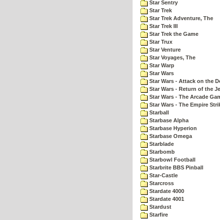
Star Sentry
Star Trek
Star Trek Adventure, The
Star Trek III
Star Trek the Game
Star Trux
Star Venture
Star Voyages, The
Star Warp
Star Wars
Star Wars - Attack on the D
Star Wars - Return of the Je
Star Wars - The Arcade Ga
Star Wars - The Empire Str
Starball
Starbase Alpha
Starbase Hyperion
Starbase Omega
Starblade
Starbomb
Starbowl Football
Starbrite BBS Pinball
Star-Castle
Starcross
Stardate 4000
Stardate 4001
Stardust
Starfire