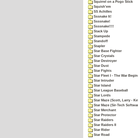
Squirrel on a Pogo Stick
Squish'em
SS Achilles
Sssnake It!
Ssssnake!
Ssssnake!!!!
Stack Up
Stampede
Standoff
Stapler
Star Base Fighter
Star Crystals
Star Destroyer
Star Dust
Star Fights
Star Fleet I - The War Begin
Star Intruder
Star Island
Star League Baseball
Star Lords
Star Maze (Scott, Larry - Ke
Star Maze (Sir-Tech Softwa
Star Merchant
Star Protector
Star Raiders
Star Raiders II
Star Rider
Star Road