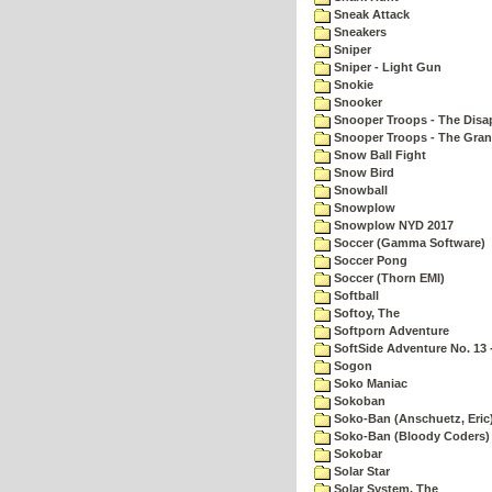
Sneak Attack
Sneakers
Sniper
Sniper - Light Gun
Snokie
Snooker
Snooper Troops - The Disa
Snooper Troops - The Gran
Snow Ball Fight
Snow Bird
Snowball
Snowplow
Snowplow NYD 2017
Soccer (Gamma Software)
Soccer Pong
Soccer (Thorn EMI)
Softball
Softoy, The
Softporn Adventure
SoftSide Adventure No. 13 
Sogon
Soko Maniac
Sokoban
Soko-Ban (Anschuetz, Eric
Soko-Ban (Bloody Coders)
Sokobar
Solar Star
Solar System, The