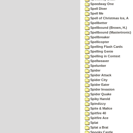
Speedway One
Spell Diver
Spell Me
Spell of Christmas Ice, A
Spellbetter
Spellbound (Brown, H.)
Spellbound (Mastertronic)
Spellbreaker
Spellicopter
Spelling Flash Cards
Spelling Genie
Spelling in Context
Spellweaver
Spelunker
Spider
Spider Attack
Spider City
Spider Eater
Spider Invasion
Spider Quake
Spiky Harold
Spindizzy
Spite & Malice
Spitfire 40
Spitfire Ace
Splat
Splat a Brat
Spooky Castle