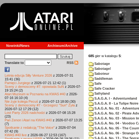
Nowinki/News
Archiwum/Archive
685
gier w katalogu
S
:
Translate to
RSS
Sabotage
Sabotage!
Saboteur
Letnia edycja Silly Venture 2026
z 2026-07-31
Saddleman
15:41 (36)
Pamięci Jurgiego
z 2026-07-21 12:42 (1)
Safe
Sceny z demosceny #7: opowiada SuN
z 2026-07-
Safe Cracker
19 15:24 (2)
Safryland
Atari Muzeum w Poznaniu na KWAS #40
z 2026-
07-16 16:10 (4)
S.A.G.A. I - Adventureland
Nie żyje kolega Pecuś
z 2026-07-13 18:00 (30)
S.A.G.A. II - La Tulipe Noire
Sceny z demosceny #7 - Grzegorz "Sun" Żyła
z
S.A.G.A. No. 01 - Adventur
2026-07-12 17:29 (12)
Lost Party 2026 nadchodzi
z 2026-07-08 15:28
S.A.G.A. No. 02 - Pirate Ad
(23)
S.A.G.A. No. 03 - Mission I
Pan Zenon i Atari na KWAS #40
z 2026-07-07 13:25
S.A.G.A. No. 04 - Voodoo C
(7)
Spotkanie z redakcją "The Voice"
z 2026-07-04
S.A.G.A. No. 05 - The Coun
07:42 (9)
S.A.G.A. No. 06 - Strange 
KWAS #40 live
z 2026-06-27 12:53 (167)
S.A.G.A. No. 13 - The Sorce
Spotkanie z grupą USSR
z 2026-06-26 19:36 (11)