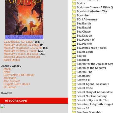
Scrids
Scripture Chase - A Bible Q
Scrolls of Abadon, The
Scromber
SDI I Adventure
Sea Bandit
Sea Battle!
Sea Chase
Sea Dragon
Sea Falcon IV
Czasopisma: 714 sztuk
(185)
Sea Fighter
Materiały scenowe: 32 sztuki
(9)
Materiały książkowe: 141 sztuk
(55)
Sea Horse Hide'n Seek
Materiały firmowe: 27 sztuk
(20)
Sea of Zirun
Materiały o grach: 351 sztuk
(211)
Seafox
Spiżarnia Voya na Chomikuj.pl
Bajtek Redux
Seaquest
Search for the Jewel of Str
Zasoby wiedzy
Search of the Spectrix
Atariki
XWiki
Search, The
Gury's Atari 8-bit Forever
Seastalker
Atarimania
Seawolf II
Atari Archives
Drygol's Retro Hacks
Secret Agent - Mission 1
XL Search
Secret Code
Secret Diary of Adrian Mole
Kontakt
Secret Nuclear Factory
Secret of Kyobu Di, The
HI SCORE CAFÉ
Secretum Labyrinth Kings 
Sector 10
See-Saw Scramble