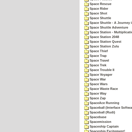
Space Rescue
Space Rider
Space Shot
Space Shuttle
Space Shuttle - A Journey 
Space Shuttle Adventure
Space Station - Multiplicat
Space Station 2048
Space Station Quest
Space Station Zulu
Space Thief
Space Trap
Space Travel
Space Trek
Space Trouble II
Space Voyager
Space War
Space Wars
Space Waste Race
Space Way
Space Zap
SpaceAce Running
Spaceball (Interface Softwa
Spaceball (Rudi)
Spacebase
Spacemission
Spaceship Captain
Spaceship Excitement!