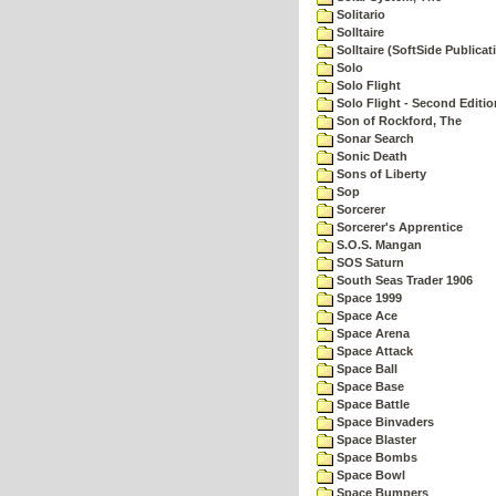
Solitario
Solltaire
Solltaire (SoftSide Publicat
Solo
Solo Flight
Solo Flight - Second Editio
Son of Rockford, The
Sonar Search
Sonic Death
Sons of Liberty
Sop
Sorcerer
Sorcerer's Apprentice
S.O.S. Mangan
SOS Saturn
South Seas Trader 1906
Space 1999
Space Ace
Space Arena
Space Attack
Space Ball
Space Base
Space Battle
Space Binvaders
Space Blaster
Space Bombs
Space Bowl
Space Bumpers