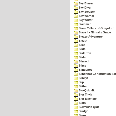
Sky Blazer
Sky Diver!
Sky Scraper
Sky Warrior
Sky Writer
Slammer
Slave Cellars of Golgoloth,
Slave II - Nimral's Grace
Sleazy Adventure
Sleuth
Slice
Slide
Slide Ten
Slider
Slimaci
Slime
Slingshot
Slingshot Construction Set
Slinky!
Slip
Slither
Slo-Quiz 4k
Slot Trivia
Slot-Machine
Slots
Slovenian Quiz
Sludge
Slurp