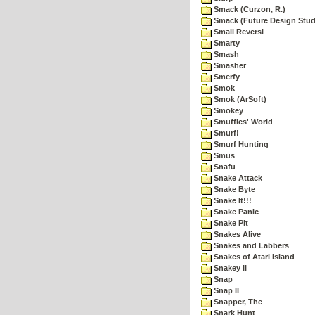
Smack (Curzon, R.)
Smack (Future Design Stud
Small Reversi
Smarty
Smash
Smasher
Smerfy
Smok
Smok (ArSoft)
Smokey
Smuffies' World
Smurf!
Smurf Hunting
Smus
Snafu
Snake Attack
Snake Byte
Snake It!!!
Snake Panic
Snake Pit
Snakes Alive
Snakes and Labbers
Snakes of Atari Island
Snakey II
Snap
Snap II
Snapper, The
Snark Hunt