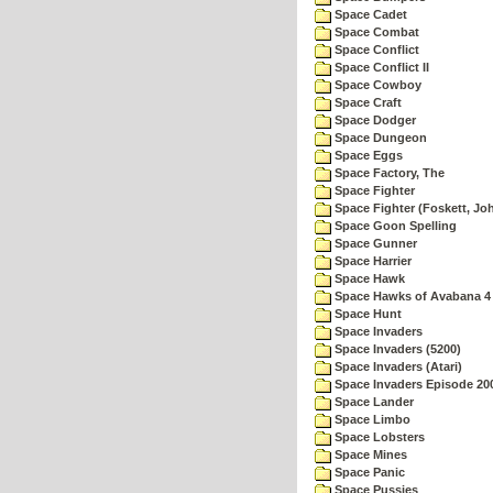
Space Cadet
Space Combat
Space Conflict
Space Conflict II
Space Cowboy
Space Craft
Space Dodger
Space Dungeon
Space Eggs
Space Factory, The
Space Fighter
Space Fighter (Foskett, Jo
Space Goon Spelling
Space Gunner
Space Harrier
Space Hawk
Space Hawks of Avabana 4
Space Hunt
Space Invaders
Space Invaders (5200)
Space Invaders (Atari)
Space Invaders Episode 20
Space Lander
Space Limbo
Space Lobsters
Space Mines
Space Panic
Space Pussies