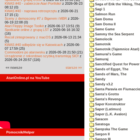
KWAS #40 - zabierzcie Atari Portfolio!
z 2026-06-23
Saga of Erik the Viking, Th
08:12 (0)
Sagi 1
KWAS #40 - naprawa retrosprzętu
z 2026-06-21
Salmon Run
17:15 (1)
Sceny z demosceny #7 z Bigerem i MBR
z 2026-
Sam Doma
06-19 22:08 (0)
Sam Doma II
Atari Floppy Image Toolkit
z 2026-06-17 13:51 (9)
Same Game
Spotkanie online z grupą LST
z 2026-06-16 16:32
(16)
Sammy the Sea Serpent
Recoil zintegrowany z macOS
z 2026-06-13 21:34
Samolocik
(5)
Samotnik
KWAS #40 odbędzie się w Katowicach
z 2026-06-
07 17:59 (25)
Samotnik (Tajemnice Atari)
Commodore po atarowsku
z 2026-05-28 21:50 (21)
Samurai's Game
Urządzenie z rekordowo szybką transmisją SIO!
z
Samuraj
2026-05-24 20:57 (116)
Sanctified Quest for Power
«« nowsze
starsze »»
Sands of Egypt, The
Sands of Mars, The
AtariOnline.pl na YouTube
Sandy
Sandy v3.2
Santa Paravia en Fiumacci
Santa's Grotto
Santa's Revenge
Saper Konstruktor
Saper (Latimus)
Saper (L.K. Avalon)
Saracen
Saratoga
Sarepska The Game
Pomocnik/Helper
Sargon II
Sargon III