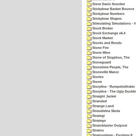
Steve Davis Snooker
Stickybear Basket Bounce
Stickybear Numbers
Stickybear Shapes
Stimulating Simulations - #
Stock Broker
Stock Exchange v6.4
Stock Market
Stocks and Bonds
Stone Fire
Stone Mine
Stone of Sisyphus, The
Stoneguard
Stonetime People, The
Stoneville Manor
Stories
Storm
Storyline - Rumpelstiltskin
Storyline - The Ugly Duckli
Straight Jacket
Stranded
Strange Land
Strasidelna Skola
Strategi
Stratego
Stratoblaster Outpost
Stratos
Stratosphere - Excelsor II