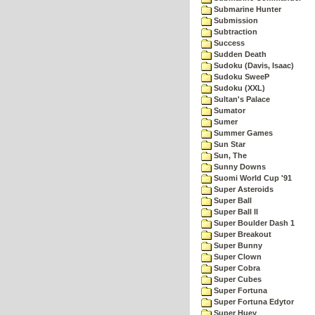
Submarine Hunter
Submission
Subtraction
Success
Sudden Death
Sudoku (Davis, Isaac)
Sudoku SweeP
Sudoku (XXL)
Sultan's Palace
Sumator
Sumer
Summer Games
Sun Star
Sun, The
Sunny Downs
Suomi World Cup '91
Super Asteroids
Super Ball
Super Ball II
Super Boulder Dash 1
Super Breakout
Super Bunny
Super Clown
Super Cobra
Super Cubes
Super Fortuna
Super Fortuna Edytor
Super Huey