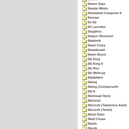
Simon Says
Simple Minds
Simulated Computer II
Sinistar
Sir Ed
Sir Lancelot
Sisyphos
Sixgun Shootout
Skarbnik
Skate Crazy
Skateboard
Skeet Shoot
Ski King
Ski King II
Ski Run
Ski Weltcup
Skiabfahrt
Skiing
Skiing (Centaursoft)
Ski-It
Skinhead Story
Skirmish
Skoczek (Tajemnice Atari)
Skoczek (Tertet)
Skool Daze
Skull Chase
Skulls
Skunk