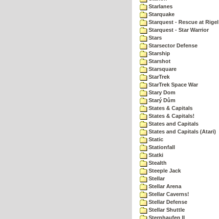
Starlanes
Starquake
Starquest - Rescue at Rigel
Starquest - Star Warrior
Stars
Starsector Defense
Starship
Starshot
Starsquare
StarTrek
StarTrek Space War
Stary Dom
Starý Dům
States & Capitals
States & Capitals!
States and Capitals
States and Capitals (Atari)
Static
Stationfall
Statki
Stealth
Steeple Jack
Stellar
Stellar Arena
Stellar Caverns!
Stellar Defense
Stellar Shuttle
Sternhaufen II