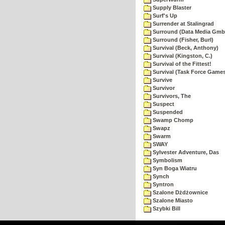
Supply Blaster
Surf's Up
Surrender at Stalingrad
Surround (Data Media Gmb
Surround (Fisher, Burl)
Survival (Beck, Anthony)
Survival (Kingston, C.)
Survival of the Fittest!
Survival (Task Force Game
Survive
Survivor
Survivors, The
Suspect
Suspended
Swamp Chomp
Swapz
Swarm
SWAY
Sylvester Adventure, Das
Symbolism
Syn Boga Wiatru
Synch
Syntron
Szalone Dżdżownice
Szalone Miasto
Szybki Bill