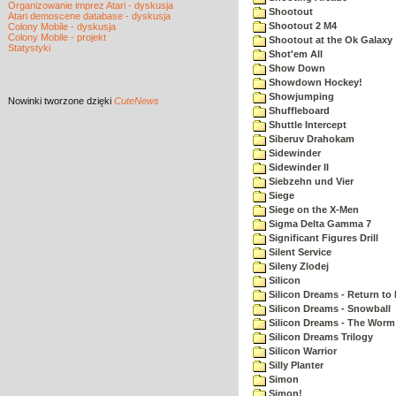
Organizowanie imprez Atari - dyskusja
Shootout
Atari demoscene database - dyskusja
Shootout 2 M4
Colony Mobile - dyskusja
Colony Mobile - projekt
Shootout at the Ok Galaxy
Statystyki
Shot'em All
Show Down
Showdown Hockey!
Showjumping
Nowinki
tworzone dzięki
CuteNews
Shuffleboard
Shuttle Intercept
Siberuv Drahokam
Sidewinder
Sidewinder II
Siebzehn und Vier
Siege
Siege on the X-Men
Sigma Delta Gamma 7
Significant Figures Drill
Silent Service
Sileny Zlodej
Silicon
Silicon Dreams - Return to
Silicon Dreams - Snowball
Silicon Dreams - The Worm 
Silicon Dreams Trilogy
Silicon Warrior
Silly Planter
Simon
Simon!