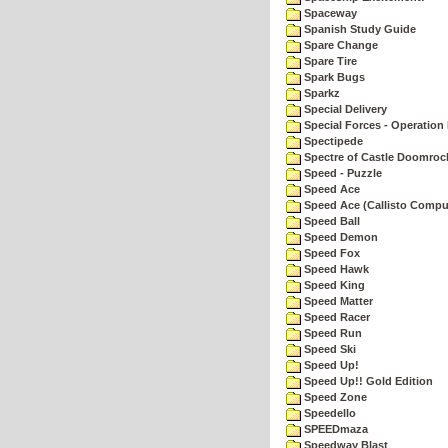
Spaceway
Spanish Study Guide
Spare Change
Spare Tire
Spark Bugs
Sparkz
Special Delivery
Special Forces - Operation 
Spectipede
Spectre of Castle Doomroc
Speed - Puzzle
Speed Ace
Speed Ace (Callisto Compu
Speed Ball
Speed Demon
Speed Fox
Speed Hawk
Speed King
Speed Matter
Speed Racer
Speed Run
Speed Ski
Speed Up!
Speed Up!! Gold Edition
Speed Zone
Speedello
SPEEDmaza
Speedway Blast