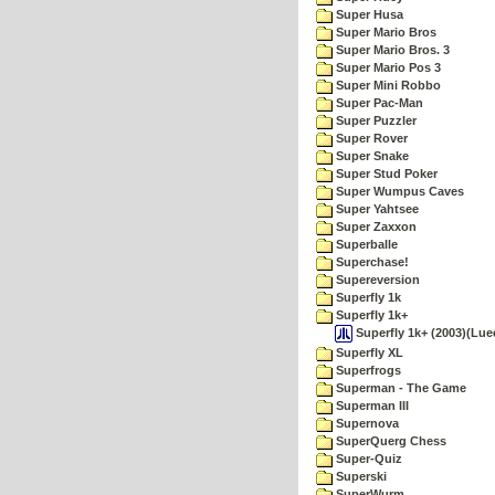
Super Husa
Super Mario Bros
Super Mario Bros. 3
Super Mario Pos 3
Super Mini Robbo
Super Pac-Man
Super Puzzler
Super Rover
Super Snake
Super Stud Poker
Super Wumpus Caves
Super Yahtsee
Super Zaxxon
Superballe
Superchase!
Supereversion
Superfly 1k
Superfly 1k+
Superfly 1k+ (2003)(Lue
Superfly XL
Superfrogs
Superman - The Game
Superman III
Supernova
SuperQuerg Chess
Super-Quiz
Superski
SuperWurm