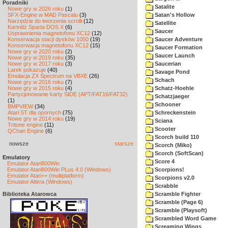
Poradniki
Satalite
Nowe gry w 2026 roku
(1)
SFX-Engine w MAD Pascalu
(3)
Satan's Hollow
Narzędzie do tworzenia scrolli
(12)
Satellite
Kartridż Sparta DOS X
(6)
Saucer
Usprawnienia magnetofonu XC12
(12)
Konserwacja stacji dysków 1050
(19)
Saucer Adventure
Konserwacja magnetofonu XC12
(15)
Saucer Formation
Nowe gry w 2020 roku
(2)
Saucer Launch
Nowe gry w 2019 roku
(35)
Nowe gry w 2017 roku
(3)
Saucerian
Larek pokazuje
(40)
Savage Pond
Emulacja ZX Spectrum na VBXE
(26)
Schach
Nowe gry w 2016 roku
(7)
Nowe gry w 2015 roku
(4)
Schatz-Hoehle
Partycjonowanie karty SIDE (APT/FAT16/FAT32)
Schatzjaeger
(1)
Schooner
BMPVIEW
(34)
Atari ST dla opornych
(75)
Schreckenstein
Nowe gry w 2014 roku
(19)
Sciana
Tritone engine
(11)
Scooter
QChan Engine
(6)
Scorch build 110
nowsze
starsze
Scorch (Miko)
Scorch (SoftScan)
Emulatory
Score 4
Emulator Atari800Win
Emulator Atari800Win PLus 4.0 (Windows)
Scorpions!
Emulator Atari++ (multiplatform)
Scorpions v2.0
Emulator Altirra (Windows)
Scrabble
Biblioteka Atarowca
Scramble Fighter
Scramble (Page 6)
Scramble (Playsoft)
Scrambled Word Game
Screaming Wings