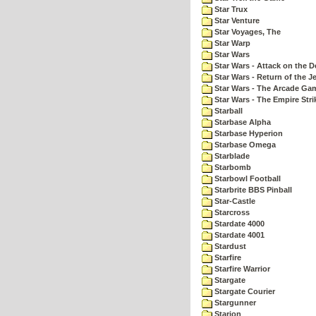
Star Trux
Star Venture
Star Voyages, The
Star Warp
Star Wars
Star Wars - Attack on the D
Star Wars - Return of the Je
Star Wars - The Arcade Ga
Star Wars - The Empire Str
Starball
Starbase Alpha
Starbase Hyperion
Starbase Omega
Starblade
Starbomb
Starbowl Football
Starbrite BBS Pinball
Star-Castle
Starcross
Stardate 4000
Stardate 4001
Stardust
Starfire
Starfire Warrior
Stargate
Stargate Courier
Stargunner
Starion