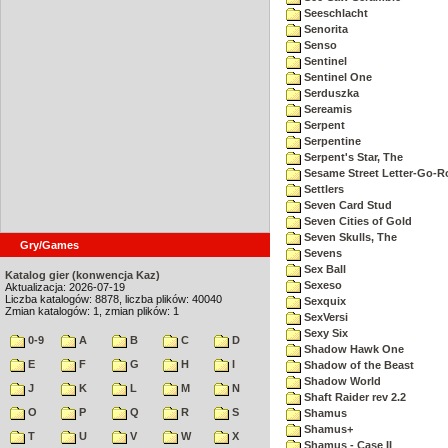
Seeschlacht
Senorita
Senso
Sentinel
Sentinel One
Serduszka
Sereamis
Serpent
Serpentine
Serpent's Star, The
Sesame Street Letter-Go-
Settlers
Seven Card Stud
Seven Cities of Gold
Seven Skulls, The
Gry/Games
Sevens
Sex Ball
Katalog gier (konwencja Kaz)
Sexeso
Aktualizacja: 2026-07-19
Liczba katalogów: 8878, liczba plików: 40040
Sexquix
Zmian katalogów: 1, zmian plików: 1
SexVersi
Sexy Six
0-9
A
B
C
D
Shadow Hawk One
E
F
G
H
I
Shadow of the Beast
Shadow World
J
K
L
M
N
Shaft Raider rev 2.2
O
P
Q
R
S
Shamus
Shamus+
T
U
V
W
X
Shamus - Case II