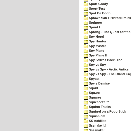
Sport Goofy
Sport-Test
Spot Da Boob
Sprawdzian z Historii Polsk
Springer
Sprint I
Sprong - The Quest for the
Spy Hotel
Spy Hunter
Spy Master
Spy Plane
Spy Plane II
Spy Strikes Back, The
Spy vs Spy
Spy vs Spy - Arctic Antics
Spy vs Spy - The Island Ca
Spycat
Spy's Demise
Sqoid
Square
Squares
Squeeeeze!!!
Squirm Tracks
Squirrel on a Pogo Stick
Squish'em
SS Achilles
Sssnake It!
Ssssnake!