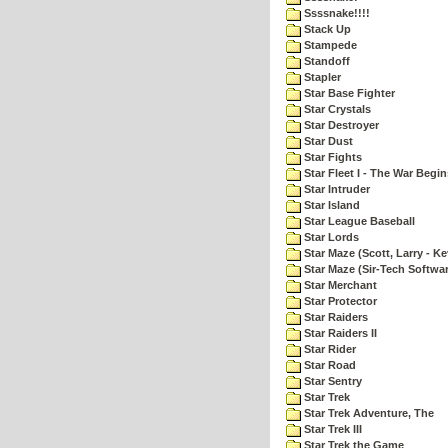
Ssssnake!!!!
Stack Up
Stampede
Standoff
Stapler
Star Base Fighter
Star Crystals
Star Destroyer
Star Dust
Star Fights
Star Fleet I - The War Begin
Star Intruder
Star Island
Star League Baseball
Star Lords
Star Maze (Scott, Larry - Ke
Star Maze (Sir-Tech Softwa
Star Merchant
Star Protector
Star Raiders
Star Raiders II
Star Rider
Star Road
Star Sentry
Star Trek
Star Trek Adventure, The
Star Trek III
Star Trek the Game