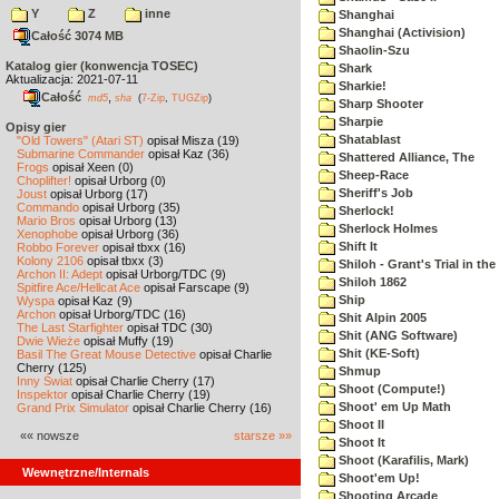
Y
Z
inne
Shanghai
Shanghai (Activision)
Całość 3074 MB
Shaolin-Szu
Katalog gier (konwencja TOSEC)
Shark
Aktualizacja: 2021-07-11
Sharkie!
Całość
,
md5
sha
(
7-Zip
,
TUGZip
)
Sharp Shooter
Sharpie
Opisy gier
Shatablast
"Old Towers" (Atari ST)
opisał Misza (19)
Submarine Commander
opisał Kaz (36)
Shattered Alliance, The
Frogs
opisał Xeen (0)
Sheep-Race
Choplifter!
opisał Urborg (0)
Sheriff's Job
Joust
opisał Urborg (17)
Commando
opisał Urborg (35)
Sherlock!
Mario Bros
opisał Urborg (13)
Sherlock Holmes
Xenophobe
opisał Urborg (36)
Shift It
Robbo Forever
opisał tbxx (16)
Kolony 2106
opisał tbxx (3)
Shiloh - Grant's Trial in th
Archon II: Adept
opisał Urborg/TDC (9)
Shiloh 1862
Spitfire Ace/Hellcat Ace
opisał Farscape (9)
Ship
Wyspa
opisał Kaz (9)
Archon
opisał Urborg/TDC (16)
Shit Alpin 2005
The Last Starfighter
opisał TDC (30)
Shit (ANG Software)
Dwie Wieże
opisał Muffy (19)
Shit (KE-Soft)
Basil The Great Mouse Detective
opisał Charlie
Cherry (125)
Shmup
Inny Świat
opisał Charlie Cherry (17)
Shoot (Compute!)
Inspektor
opisał Charlie Cherry (19)
Shoot' em Up Math
Grand Prix Simulator
opisał Charlie Cherry (16)
Shoot II
«« nowsze
starsze »»
Shoot It
Shoot (Karafilis, Mark)
Wewnętrzne/Internals
Shoot'em Up!
Shooting Arcade