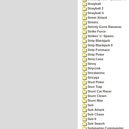
Strayball
Strayball 2
Strayball S
Street Attack
Streets
Strictly Gone Bananas
Strike Force
Strikes 'n' Spares
Strip Blackjack
Strip Blackjack II
Strip Funmaze
Strip Poker
Stroj Casu
Stroq
Stryczek
Strzelanina
Strzyga
Stud Poker
Stun Trap
Stunt Car Racer
Stunt Clown
Stunt Man
Sub
Sub Attack
Sub Chase
Sub II
Sub Search
Submarine Commander