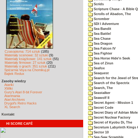
Scrids
Scripture Chase - A Bible Q
Scrolls of Abadon, The
Scromber
SDI I Adventure
Sea Bandit
Sea Battle!
Sea Chase
Sea Dragon
Sea Falcon IV
Czasopisma: 714 sztuk
(185)
Sea Fighter
Materiały scenowe: 32 sztuki
(9)
Sea Horse Hide'n Seek
Materiały książkowe: 141 sztuk
(55)
Materiały firmowe: 27 sztuk
(20)
Sea of Zirun
Materiały o grach: 351 sztuk
(211)
Seafox
Spiżarnia Voya na Chomikuj.pl
Seaquest
Bajtek Redux
Search for the Jewel of Str
Zasoby wiedzy
Search of the Spectrix
Atariki
Search, The
XWiki
Gury's Atari 8-bit Forever
Seastalker
Atarimania
Seawolf II
Atari Archives
Secret Agent - Mission 1
Drygol's Retro Hacks
XL Search
Secret Code
Secret Diary of Adrian Mole
Kontakt
Secret Nuclear Factory
Secret of Kyobu Di, The
HI SCORE CAFÉ
Secretum Labyrinth Kings 
Sector 10
See-Saw Scramble