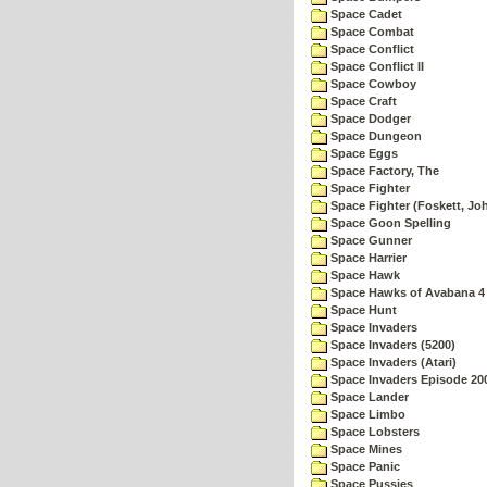
Space Cadet
Space Combat
Space Conflict
Space Conflict II
Space Cowboy
Space Craft
Space Dodger
Space Dungeon
Space Eggs
Space Factory, The
Space Fighter
Space Fighter (Foskett, Jo
Space Goon Spelling
Space Gunner
Space Harrier
Space Hawk
Space Hawks of Avabana 4
Space Hunt
Space Invaders
Space Invaders (5200)
Space Invaders (Atari)
Space Invaders Episode 20
Space Lander
Space Limbo
Space Lobsters
Space Mines
Space Panic
Space Pussies