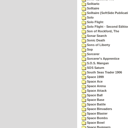
Solitario
Solltaire
Solltaire (SoftSide Publicat
Solo
Solo Flight
Solo Flight - Second Editio
Son of Rockford, The
Sonar Search
Sonic Death
Sons of Liberty
Sop
Sorcerer
Sorcerer's Apprentice
S.O.S. Mangan
SOS Saturn
South Seas Trader 1906
Space 1999
Space Ace
Space Arena
Space Attack
Space Ball
Space Base
Space Battle
Space Binvaders
Space Blaster
Space Bombs
Space Bowl
Space Bumpers