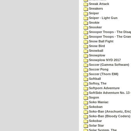
Sneak Attack
Sneakers
Sniper
Sniper - Light Gun
Snokie
Snooker
Snooper Troops - The Disa
Snooper Troops - The Gran
Snow Ball Fight
Snow Bird
Snowball
Snowplow
Snowplow NYD 2017
Soccer (Gamma Software)
Soccer Pong
Soccer (Thorn EMI)
Softball
Softoy, The
Softporn Adventure
SoftSide Adventure No. 13 
Sogon
Soko Maniac
Sokoban
Soko-Ban (Anschuetz, Eric
Soko-Ban (Bloody Coders)
Sokobar
Solar Star
Solar System, The