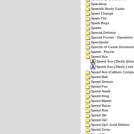
Spaceway
Spanish Study Guide
Spare Change
Spare Tire
Spark Bugs
Sparkz
Special Delivery
Special Forces - Operation 
Spectipede
Spectre of Castle Doomroc
Speed - Puzzle
Speed Ace
Speed Ace (19xx)(-)[bas
Speed Ace (19xx)(-).xex
Speed Ace (Callisto Compu
Speed Ball
Speed Demon
Speed Fox
Speed Hawk
Speed King
Speed Matter
Speed Racer
Speed Run
Speed Ski
Speed Up!
Speed Up!! Gold Edition
Speed Zone