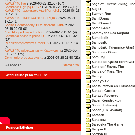
KWAS #40 live
z 2026-06-27 12:53 (167)
Saga of Erik the Viking, Th
Spotkanie z grupą USSR
z 2026-06-26 19:36 (11)
Sagi 1
KWAS #40 - zabierzcie Atari Portfolio!
z 2026-06-23
Salmon Run
08:12 (0)
KWAS #40 - naprawa retrosprzętu
z 2026-06-21
Sam Doma
17:15 (1)
Sam Doma II
Sceny z demosceny #7 z Bigerem i MBR
z 2026-
Same Game
06-19 22:08 (0)
Atari Floppy Image Toolkit
z 2026-06-17 13:51 (9)
Sammy the Sea Serpent
Spotkanie online z grupą LST
z 2026-06-16 16:32
Samolocik
(17)
Samotnik
Recoil zintegrowany z macOS
z 2026-06-13 21:34
(5)
Samotnik (Tajemnice Atari)
KWAS #40 odbędzie się w Katowicach
z 2026-06-
Samurai's Game
07 17:59 (25)
Samuraj
Commodore po atarowsku
z 2026-05-28 21:50 (21)
Sanctified Quest for Power
«« nowsze
starsze »»
Sands of Egypt, The
Sands of Mars, The
AtariOnline.pl na YouTube
Sandy
Sandy v3.2
Santa Paravia en Fiumacci
Santa's Grotto
Santa's Revenge
Saper Konstruktor
Saper (Latimus)
Saper (L.K. Avalon)
Saracen
Saratoga
Sarepska The Game
Pomocnik/Helper
Sargon II
Sargon III