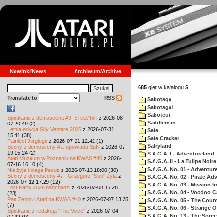
Nowinki/News
Archiwum/Archive
685
gier w katalogu
S
:
Translate to
RSS
Sabotage
Sabotage!
Saboteur
Spotkanie z demosceną #9: STeel/Tori
z 2026-08-
Saddleman
07 20:49 (2)
Letnia edycja Silly Venture 2026
z 2026-07-31
Safe
15:41 (38)
Safe Cracker
Pamięci Jurgiego
z 2026-07-21 12:42 (1)
Safryland
Sceny z demosceny #7: opowiada SuN
z 2026-07-
19 15:24 (2)
S.A.G.A. I - Adventureland
Atari Muzeum w Poznaniu na KWAS #40
z 2026-
S.A.G.A. II - La Tulipe Noire
07-16 16:10 (4)
S.A.G.A. No. 01 - Adventur
Nie żyje kolega Pecuś
z 2026-07-13 18:00 (30)
Sceny z demosceny #7 - Grzegorz "Sun" Żyła
z
S.A.G.A. No. 02 - Pirate Ad
2026-07-12 17:29 (12)
S.A.G.A. No. 03 - Mission I
Lost Party 2026 nadchodzi
z 2026-07-08 15:28
S.A.G.A. No. 04 - Voodoo C
(23)
Pan Zenon i Atari na KWAS #40
z 2026-07-07 13:25
S.A.G.A. No. 05 - The Coun
(7)
S.A.G.A. No. 06 - Strange 
Spotkanie z redakcją "The Voice"
z 2026-07-04
S.A.G.A. No. 13 - The Sorce
07:42 (9)