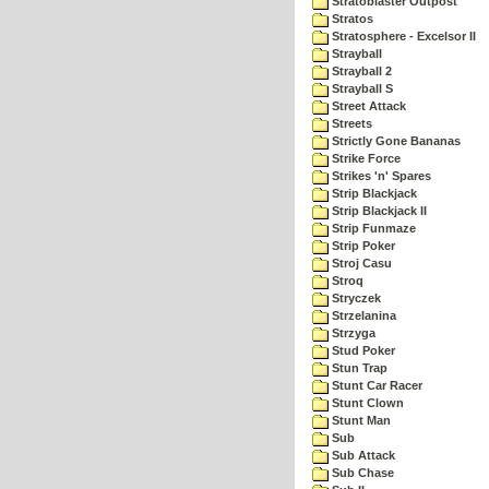
Stratoblaster Outpost
Stratos
Stratosphere - Excelsor II
Strayball
Strayball 2
Strayball S
Street Attack
Streets
Strictly Gone Bananas
Strike Force
Strikes 'n' Spares
Strip Blackjack
Strip Blackjack II
Strip Funmaze
Strip Poker
Stroj Casu
Stroq
Stryczek
Strzelanina
Strzyga
Stud Poker
Stun Trap
Stunt Car Racer
Stunt Clown
Stunt Man
Sub
Sub Attack
Sub Chase