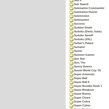
Sub II
Sub Search
Submarine Commander
Submarine Hunter
Submission
Subtraction
Success
Sudden Death
Sudoku (Davis, Isaac)
Sudoku SweeP
Sudoku (XXL)
Sultan's Palace
Sumator
Sumer
Summer Games
Sun Star
Sun, The
Sunny Downs
Suomi World Cup '91
Super Asteroids
Super Ball
Super Ball II
Super Boulder Dash 1
Super Breakout
Super Bunny
Super Clown
Super Cobra
Super Cubes