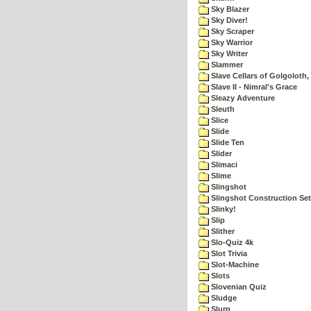
Sky Blazer
Sky Diver!
Sky Scraper
Sky Warrior
Sky Writer
Slammer
Slave Cellars of Golgoloth,
Slave II - Nimral's Grace
Sleazy Adventure
Sleuth
Slice
Slide
Slide Ten
Slider
Slimaci
Slime
Slingshot
Slingshot Construction Set
Slinky!
Slip
Slither
Slo-Quiz 4k
Slot Trivia
Slot-Machine
Slots
Slovenian Quiz
Sludge
Slurp