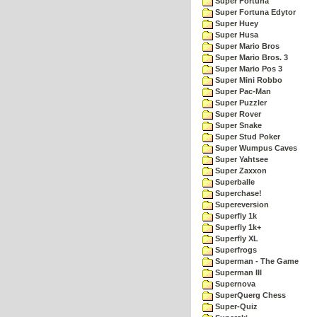
Super Fortuna
Super Fortuna Edytor
Super Huey
Super Husa
Super Mario Bros
Super Mario Bros. 3
Super Mario Pos 3
Super Mini Robbo
Super Pac-Man
Super Puzzler
Super Rover
Super Snake
Super Stud Poker
Super Wumpus Caves
Super Yahtsee
Super Zaxxon
Superballe
Superchase!
Supereversion
Superfly 1k
Superfly 1k+
Superfly XL
Superfrogs
Superman - The Game
Superman III
Supernova
SuperQuerg Chess
Super-Quiz