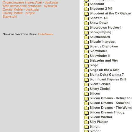
Organizowanie imprez Atari - dyskusja
Shootout
Atari demoscene database - dyskusja
Shootout 2 M4
Colony Mobile - dyskusja
Colony Mobile - projekt
Shootout at the Ok Galaxy
Statystyki
Shot'em All
Show Down
Showdown Hockey!
Showjumping
Nowinki
tworzone dzięki
CuteNews
Shuffleboard
Shuttle Intercept
Siberuv Drahokam
Sidewinder
Sidewinder II
Siebzehn und Vier
Siege
Siege on the X-Men
Sigma Delta Gamma 7
Significant Figures Drill
Silent Service
Sileny Zlodej
Silicon
Silicon Dreams - Return to
Silicon Dreams - Snowball
Silicon Dreams - The Worm 
Silicon Dreams Trilogy
Silicon Warrior
Silly Planter
Simon
Simon!