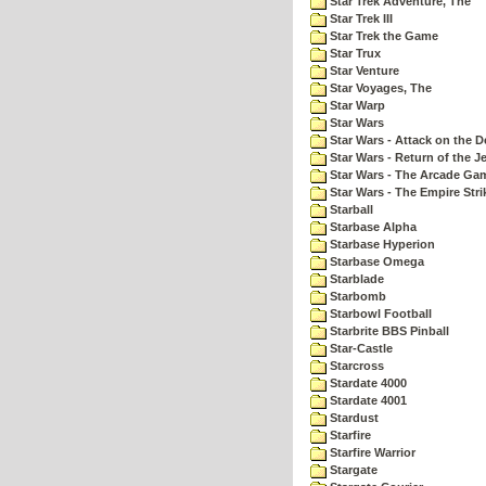
Star Trek Adventure, The
Star Trek III
Star Trek the Game
Star Trux
Star Venture
Star Voyages, The
Star Warp
Star Wars
Star Wars - Attack on the D
Star Wars - Return of the Je
Star Wars - The Arcade Ga
Star Wars - The Empire Str
Starball
Starbase Alpha
Starbase Hyperion
Starbase Omega
Starblade
Starbomb
Starbowl Football
Starbrite BBS Pinball
Star-Castle
Starcross
Stardate 4000
Stardate 4001
Stardust
Starfire
Starfire Warrior
Stargate