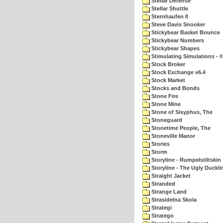
Stellar Defense
Stellar Shuttle
Sternhaufen II
Steve Davis Snooker
Stickybear Basket Bounce
Stickybear Numbers
Stickybear Shapes
Stimulating Simulations - #
Stock Broker
Stock Exchange v6.4
Stock Market
Stocks and Bonds
Stone Fire
Stone Mine
Stone of Sisyphus, The
Stoneguard
Stonetime People, The
Stoneville Manor
Stories
Storm
Storyline - Rumpelstiltskin
Storyline - The Ugly Duckli
Straight Jacket
Stranded
Strange Land
Strasidelna Skola
Strategi
Stratego