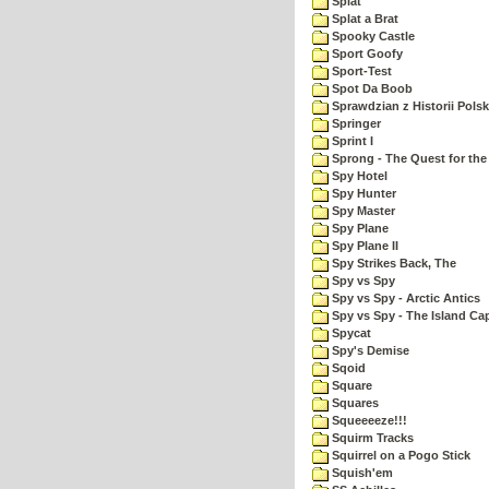
Splat
Splat a Brat
Spooky Castle
Sport Goofy
Sport-Test
Spot Da Boob
Sprawdzian z Historii Polsk
Springer
Sprint I
Sprong - The Quest for the
Spy Hotel
Spy Hunter
Spy Master
Spy Plane
Spy Plane II
Spy Strikes Back, The
Spy vs Spy
Spy vs Spy - Arctic Antics
Spy vs Spy - The Island Ca
Spycat
Spy's Demise
Sqoid
Square
Squares
Squeeeeze!!!
Squirm Tracks
Squirrel on a Pogo Stick
Squish'em