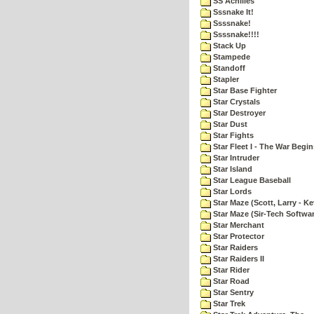
SS Achilles
Sssnake It!
Ssssnake!
Ssssnake!!!!
Stack Up
Stampede
Standoff
Stapler
Star Base Fighter
Star Crystals
Star Destroyer
Star Dust
Star Fights
Star Fleet I - The War Begin
Star Intruder
Star Island
Star League Baseball
Star Lords
Star Maze (Scott, Larry - Ke
Star Maze (Sir-Tech Softwa
Star Merchant
Star Protector
Star Raiders
Star Raiders II
Star Rider
Star Road
Star Sentry
Star Trek