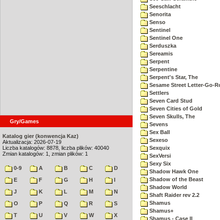
Seeschlacht
Senorita
Senso
Sentinel
Sentinel One
Serduszka
Sereamis
Serpent
Serpentine
Serpent's Star, The
Sesame Street Letter-Go-
Settlers
Seven Card Stud
Seven Cities of Gold
Seven Skulls, The
Gry/Games
Sevens
Sex Ball
Katalog gier (konwencja Kaz)
Sexeso
Aktualizacja: 2026-07-19
Liczba katalogów: 8878, liczba plików: 40040
Sexquix
Zmian katalogów: 1, zmian plików: 1
SexVersi
Sexy Six
0-9
A
B
C
D
Shadow Hawk One
Shadow of the Beast
E
F
G
H
I
Shadow World
J
K
L
M
N
Shaft Raider rev 2.2
Shamus
O
P
Q
R
S
Shamus+
T
U
V
W
X
Shamus - Case II