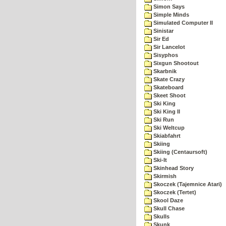
Simon Says
Simple Minds
Simulated Computer II
Sinistar
Sir Ed
Sir Lancelot
Sisyphos
Sixgun Shootout
Skarbnik
Skate Crazy
Skateboard
Skeet Shoot
Ski King
Ski King II
Ski Run
Ski Weltcup
Skiabfahrt
Skiing
Skiing (Centaursoft)
Ski-It
Skinhead Story
Skirmish
Skoczek (Tajemnice Atari)
Skoczek (Tertet)
Skool Daze
Skull Chase
Skulls
Skunk