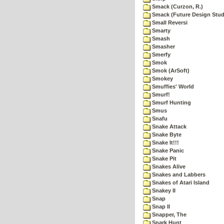
Smack (Curzon, R.)
Smack (Future Design Stud
Small Reversi
Smarty
Smash
Smasher
Smerfy
Smok
Smok (ArSoft)
Smokey
Smuffies' World
Smurf!
Smurf Hunting
Smus
Snafu
Snake Attack
Snake Byte
Snake It!!!
Snake Panic
Snake Pit
Snakes Alive
Snakes and Labbers
Snakes of Atari Island
Snakey II
Snap
Snap II
Snapper, The
Snark Hunt