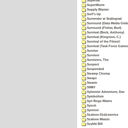
Superski
SuperWurm
Supply Blaster
Surf's Up
Surrender at Stalingrad
Surround (Data Media Gmb
Surround (Fisher, Burl)
Survival (Beck, Anthony)
Survival (Kingston, C.)
Survival of the Fittest!
Survival (Task Force Game
Survive
Survivor
Survivors, The
Suspect
Suspended
Swamp Chomp
Swapz
Swarm
SWAY
Sylvester Adventure, Das
Symbolism
Syn Boga Wiatru
Synch
Syntron
Szalone Dżdżownice
Szalone Miasto
Szybki Bill