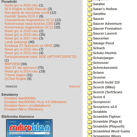
Poradniki
Satalite
Nowe gry w 2026 roku
(1)
SFX-Engine w MAD Pascalu
(3)
Satan's Hollow
Narzędzie do tworzenia scrolli
(12)
Satellite
Kartridż Sparta DOS X
(6)
Saucer
Usprawnienia magnetofonu XC12
(12)
Konserwacja stacji dysków 1050
(19)
Saucer Adventure
Konserwacja magnetofonu XC12
(15)
Saucer Formation
Nowe gry w 2020 roku
(2)
Saucer Launch
Nowe gry w 2019 roku
(35)
Nowe gry w 2017 roku
(3)
Saucerian
Larek pokazuje
(40)
Savage Pond
Emulacja ZX Spectrum na VBXE
(26)
Schach
Nowe gry w 2016 roku
(7)
Nowe gry w 2015 roku
(4)
Schatz-Hoehle
Partycjonowanie karty SIDE (APT/FAT16/FAT32)
Schatzjaeger
(1)
Schooner
BMPVIEW
(34)
Atari ST dla opornych
(75)
Schreckenstein
Nowe gry w 2014 roku
(19)
Sciana
Tritone engine
(11)
Scooter
QChan Engine
(6)
Scorch build 110
nowsze
starsze
Scorch (Miko)
Scorch (SoftScan)
Emulatory
Score 4
Emulator Atari800Win
Emulator Atari800Win PLus 4.0 (Windows)
Scorpions!
Emulator Atari++ (multiplatform)
Scorpions v2.0
Emulator Altirra (Windows)
Scrabble
Biblioteka Atarowca
Scramble Fighter
Scramble (Page 6)
Scramble (Playsoft)
Scrambled Word Game
Screaming Wings