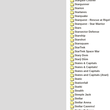
Stargate Courier
Stargunner
Starion
Starlanes
Starquake
Starquest - Rescue at Rigel
Starquest - Star Warrior
Stars
Starsector Defense
Starship
Starshot
Starsquare
StarTrek
StarTrek Space War
Stary Dom
Starý Dům
States & Capitals
States & Capitals!
States and Capitals
States and Capitals (Atari)
Static
Stationfall
Statki
Stealth
Steeple Jack
Stellar
Stellar Arena
Stellar Caverns!