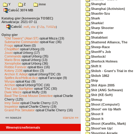
Shanghai
Y
Z
inne
Shanghai (Activision)
Całość 3074 MB
Shaolin-Szu
Katalog gier (konwencja TOSEC)
Shark
Aktualizacja: 2021-07-11
Sharkie!
Całość
,
md5
sha
(
7-Zip
,
TUGZip
)
Sharp Shooter
Sharpie
Opisy gier
Shatablast
"Old Towers" (Atari ST)
opisał Misza (19)
Submarine Commander
opisał Kaz (36)
Shattered Alliance, The
Frogs
opisał Xeen (0)
Sheep-Race
Choplifter!
opisał Urborg (0)
Sheriff's Job
Joust
opisał Urborg (17)
Commando
opisał Urborg (35)
Sherlock!
Mario Bros
opisał Urborg (13)
Sherlock Holmes
Xenophobe
opisał Urborg (36)
Shift It
Robbo Forever
opisał tbxx (16)
Kolony 2106
opisał tbxx (3)
Shiloh - Grant's Trial in th
Archon II: Adept
opisał Urborg/TDC (9)
Shiloh 1862
Spitfire Ace/Hellcat Ace
opisał Farscape (9)
Ship
Wyspa
opisał Kaz (9)
Archon
opisał Urborg/TDC (16)
Shit Alpin 2005
The Last Starfighter
opisał TDC (30)
Shit (ANG Software)
Dwie Wieże
opisał Muffy (19)
Shit (KE-Soft)
Basil The Great Mouse Detective
opisał Charlie
Cherry (125)
Shmup
Inny Świat
opisał Charlie Cherry (17)
Shoot (Compute!)
Inspektor
opisał Charlie Cherry (19)
Shoot' em Up Math
Grand Prix Simulator
opisał Charlie Cherry (16)
Shoot II
«« nowsze
starsze »»
Shoot It
Shoot (Karafilis, Mark)
Wewnętrzne/Internals
Shoot'em Up!
Shooting Arcade