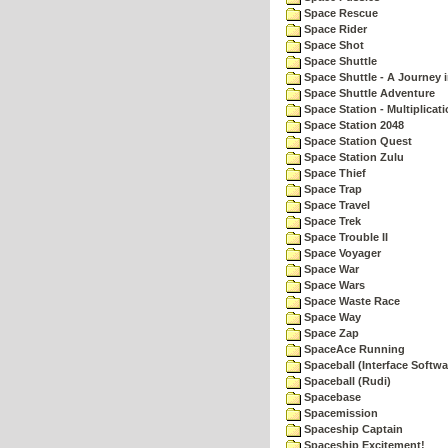
Space Rescue
Space Rider
Space Shot
Space Shuttle
Space Shuttle - A Journey 
Space Shuttle Adventure
Space Station - Multiplicat
Space Station 2048
Space Station Quest
Space Station Zulu
Space Thief
Space Trap
Space Travel
Space Trek
Space Trouble II
Space Voyager
Space War
Space Wars
Space Waste Race
Space Way
Space Zap
SpaceAce Running
Spaceball (Interface Softwa
Spaceball (Rudi)
Spacebase
Spacemission
Spaceship Captain
Spaceship Excitement!