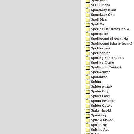
Speedello
SPEEDmaza
Speedway Blast
Speedway One
Spell Diver
Spell Me
Spell of Christmas Ice, A
Spellbetter
Spellbound (Brown, H.)
Spellbound (Mastertronic)
Spellbreaker
Spellicopter
Spelling Flash Cards
Spelling Genie
Spelling in Context
Spellweaver
Spelunker
Spider
Spider Attack
Spider City
Spider Eater
Spider Invasion
Spider Quake
Spiky Harold
Spindizzy
Spite & Malice
Spitfire 40
Spitfire Ace