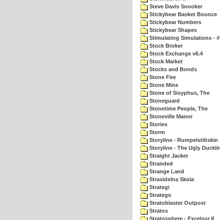
Steve Davis Snooker
Stickybear Basket Bounce
Stickybear Numbers
Stickybear Shapes
Stimulating Simulations - #
Stock Broker
Stock Exchange v6.4
Stock Market
Stocks and Bonds
Stone Fire
Stone Mine
Stone of Sisyphus, The
Stoneguard
Stonetime People, The
Stoneville Manor
Stories
Storm
Storyline - Rumpelstiltskin
Storyline - The Ugly Duckli
Straight Jacket
Stranded
Strange Land
Strasidelna Skola
Strategi
Stratego
Stratoblaster Outpost
Stratos
Stratosphere - Excelsor II