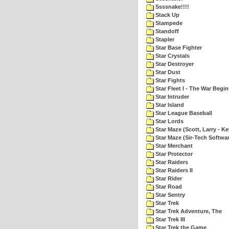
Ssssnake!!!!
Stack Up
Stampede
Standoff
Stapler
Star Base Fighter
Star Crystals
Star Destroyer
Star Dust
Star Fights
Star Fleet I - The War Begin
Star Intruder
Star Island
Star League Baseball
Star Lords
Star Maze (Scott, Larry - Ke
Star Maze (Sir-Tech Softwa
Star Merchant
Star Protector
Star Raiders
Star Raiders II
Star Rider
Star Road
Star Sentry
Star Trek
Star Trek Adventure, The
Star Trek III
Star Trek the Game