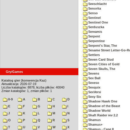
Seeschlacht
Senorita
Senso
Sentinel
Sentinel One
Serduszka
Sereamis
Serpent
Serpentine
Serpent's Star, The
Sesame Street Letter-Go-
Settlers
Seven Card Stud
Seven Cities of Gold
Seven Skulls, The
Gry/Games
Sevens
Sex Ball
Katalog gier (konwencja Kaz)
Sexeso
Aktualizacja: 2026-07-19
Liczba katalogów: 8878, liczba plików: 40040
Sexquix
Zmian katalogów: 1, zmian plików: 1
SexVersi
Sexy Six
0-9
A
B
C
D
Shadow Hawk One
Shadow of the Beast
E
F
G
H
I
Shadow World
J
K
L
M
N
Shaft Raider rev 2.2
Shamus
O
P
Q
R
S
Shamus+
T
U
V
W
X
Shamus - Case II