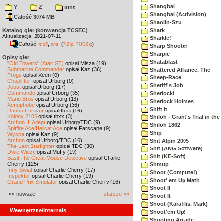
Shanghai
Y
Z
inne
Shanghai (Activision)
Całość 3074 MB
Shaolin-Szu
Katalog gier (konwencja TOSEC)
Shark
Aktualizacja: 2021-07-11
Sharkie!
Całość
,
md5
sha
(
7-Zip
,
TUGZip
)
Sharp Shooter
Sharpie
Opisy gier
Shatablast
"Old Towers" (Atari ST)
opisał Misza (19)
Submarine Commander
opisał Kaz (36)
Shattered Alliance, The
Frogs
opisał Xeen (0)
Sheep-Race
Choplifter!
opisał Urborg (0)
Sheriff's Job
Joust
opisał Urborg (17)
Commando
opisał Urborg (35)
Sherlock!
Mario Bros
opisał Urborg (13)
Sherlock Holmes
Xenophobe
opisał Urborg (36)
Shift It
Robbo Forever
opisał tbxx (16)
Kolony 2106
opisał tbxx (3)
Shiloh - Grant's Trial in th
Archon II: Adept
opisał Urborg/TDC (9)
Shiloh 1862
Spitfire Ace/Hellcat Ace
opisał Farscape (9)
Ship
Wyspa
opisał Kaz (9)
Archon
opisał Urborg/TDC (16)
Shit Alpin 2005
The Last Starfighter
opisał TDC (30)
Shit (ANG Software)
Dwie Wieże
opisał Muffy (19)
Shit (KE-Soft)
Basil The Great Mouse Detective
opisał Charlie
Cherry (125)
Shmup
Inny Świat
opisał Charlie Cherry (17)
Shoot (Compute!)
Inspektor
opisał Charlie Cherry (19)
Shoot' em Up Math
Grand Prix Simulator
opisał Charlie Cherry (16)
Shoot II
«« nowsze
starsze »»
Shoot It
Shoot (Karafilis, Mark)
Wewnętrzne/Internals
Shoot'em Up!
Shooting Arcade