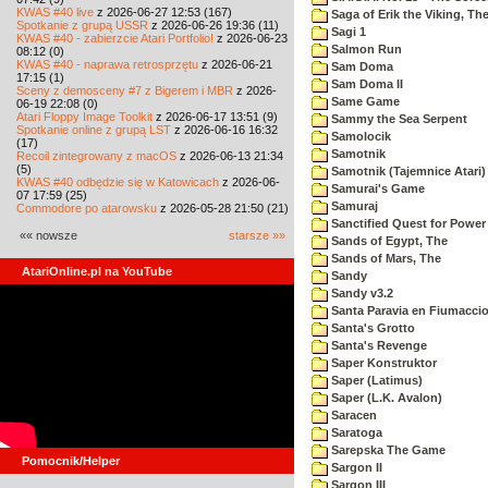
KWAS #40 live
z 2026-06-27 12:53 (167)
Saga of Erik the Viking, Th
Spotkanie z grupą USSR
z 2026-06-26 19:36 (11)
Sagi 1
KWAS #40 - zabierzcie Atari Portfolio!
z 2026-06-23
Salmon Run
08:12 (0)
KWAS #40 - naprawa retrosprzętu
z 2026-06-21
Sam Doma
17:15 (1)
Sam Doma II
Sceny z demosceny #7 z Bigerem i MBR
z 2026-
Same Game
06-19 22:08 (0)
Atari Floppy Image Toolkit
z 2026-06-17 13:51 (9)
Sammy the Sea Serpent
Spotkanie online z grupą LST
z 2026-06-16 16:32
Samolocik
(17)
Samotnik
Recoil zintegrowany z macOS
z 2026-06-13 21:34
(5)
Samotnik (Tajemnice Atari)
KWAS #40 odbędzie się w Katowicach
z 2026-06-
Samurai's Game
07 17:59 (25)
Samuraj
Commodore po atarowsku
z 2026-05-28 21:50 (21)
Sanctified Quest for Power
«« nowsze
starsze »»
Sands of Egypt, The
Sands of Mars, The
AtariOnline.pl na YouTube
Sandy
Sandy v3.2
Santa Paravia en Fiumacci
Santa's Grotto
Santa's Revenge
Saper Konstruktor
Saper (Latimus)
Saper (L.K. Avalon)
Saracen
Saratoga
Sarepska The Game
Pomocnik/Helper
Sargon II
Sargon III