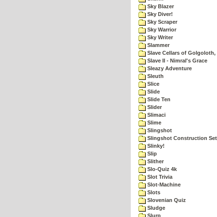
Sky Blazer
Sky Diver!
Sky Scraper
Sky Warrior
Sky Writer
Slammer
Slave Cellars of Golgoloth,
Slave II - Nimral's Grace
Sleazy Adventure
Sleuth
Slice
Slide
Slide Ten
Slider
Slimaci
Slime
Slingshot
Slingshot Construction Set
Slinky!
Slip
Slither
Slo-Quiz 4k
Slot Trivia
Slot-Machine
Slots
Slovenian Quiz
Sludge
Slurp