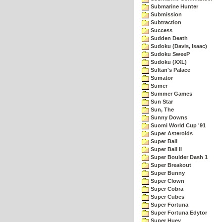
Submarine Hunter
Submission
Subtraction
Success
Sudden Death
Sudoku (Davis, Isaac)
Sudoku SweeP
Sudoku (XXL)
Sultan's Palace
Sumator
Sumer
Summer Games
Sun Star
Sun, The
Sunny Downs
Suomi World Cup '91
Super Asteroids
Super Ball
Super Ball II
Super Boulder Dash 1
Super Breakout
Super Bunny
Super Clown
Super Cobra
Super Cubes
Super Fortuna
Super Fortuna Edytor
Super Huey