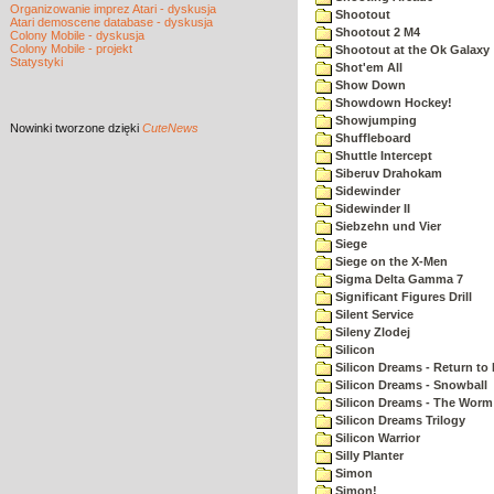
Organizowanie imprez Atari - dyskusja
Shootout
Atari demoscene database - dyskusja
Shootout 2 M4
Colony Mobile - dyskusja
Colony Mobile - projekt
Shootout at the Ok Galaxy
Statystyki
Shot'em All
Show Down
Showdown Hockey!
Showjumping
Nowinki
tworzone dzięki
CuteNews
Shuffleboard
Shuttle Intercept
Siberuv Drahokam
Sidewinder
Sidewinder II
Siebzehn und Vier
Siege
Siege on the X-Men
Sigma Delta Gamma 7
Significant Figures Drill
Silent Service
Sileny Zlodej
Silicon
Silicon Dreams - Return to
Silicon Dreams - Snowball
Silicon Dreams - The Worm 
Silicon Dreams Trilogy
Silicon Warrior
Silly Planter
Simon
Simon!