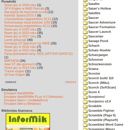
Poradniki
Satalite
Nowe gry w 2026 roku
(1)
SFX-Engine w MAD Pascalu
(3)
Satan's Hollow
Narzędzie do tworzenia scrolli
(12)
Satellite
Kartridż Sparta DOS X
(6)
Saucer
Usprawnienia magnetofonu XC12
(12)
Konserwacja stacji dysków 1050
(19)
Saucer Adventure
Konserwacja magnetofonu XC12
(15)
Saucer Formation
Nowe gry w 2020 roku
(2)
Saucer Launch
Nowe gry w 2019 roku
(35)
Nowe gry w 2017 roku
(3)
Saucerian
Larek pokazuje
(40)
Savage Pond
Emulacja ZX Spectrum na VBXE
(26)
Schach
Nowe gry w 2016 roku
(7)
Nowe gry w 2015 roku
(4)
Schatz-Hoehle
Partycjonowanie karty SIDE (APT/FAT16/FAT32)
Schatzjaeger
(1)
Schooner
BMPVIEW
(34)
Atari ST dla opornych
(75)
Schreckenstein
Nowe gry w 2014 roku
(19)
Sciana
Tritone engine
(11)
Scooter
QChan Engine
(6)
Scorch build 110
nowsze
starsze
Scorch (Miko)
Scorch (SoftScan)
Emulatory
Score 4
Emulator Atari800Win
Emulator Atari800Win PLus 4.0 (Windows)
Scorpions!
Emulator Atari++ (multiplatform)
Scorpions v2.0
Emulator Altirra (Windows)
Scrabble
Biblioteka Atarowca
Scramble Fighter
Scramble (Page 6)
Scramble (Playsoft)
Scrambled Word Game
Screaming Wings