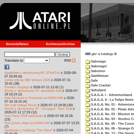
Nowinki/News
Archiwum/Archive
685
gier w katalogu
S
:
Translate to
RSS
Sabotage
Sabotage!
Saboteur
Spotkanie z demosceną #9: STeel/Tori
z 2026-08-
Saddleman
07 20:49 (6)
Letnia edycja Silly Venture 2026
z 2026-07-31
Safe
15:41 (38)
Safe Cracker
Pamięci Jurgiego
z 2026-07-21 12:42 (1)
Safryland
Sceny z demosceny #7: opowiada SuN
z 2026-07-
19 15:24 (2)
S.A.G.A. I - Adventureland
Atari Muzeum w Poznaniu na KWAS #40
z 2026-
S.A.G.A. II - La Tulipe Noire
07-16 16:10 (4)
S.A.G.A. No. 01 - Adventur
Nie żyje kolega Pecuś
z 2026-07-13 18:00 (30)
Sceny z demosceny #7 - Grzegorz "Sun" Żyła
z
S.A.G.A. No. 02 - Pirate Ad
2026-07-12 17:29 (12)
S.A.G.A. No. 03 - Mission I
Lost Party 2026 nadchodzi
z 2026-07-08 15:28
S.A.G.A. No. 04 - Voodoo C
(23)
Pan Zenon i Atari na KWAS #40
z 2026-07-07 13:25
S.A.G.A. No. 05 - The Coun
(7)
S.A.G.A. No. 06 - Strange 
Spotkanie z redakcją "The Voice"
z 2026-07-04
S.A.G.A. No. 13 - The Sorce
07:42 (9)