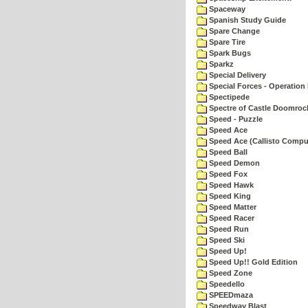
Spaceway
Spanish Study Guide
Spare Change
Spare Tire
Spark Bugs
Sparkz
Special Delivery
Special Forces - Operation 
Spectipede
Spectre of Castle Doomroc
Speed - Puzzle
Speed Ace
Speed Ace (Callisto Compu
Speed Ball
Speed Demon
Speed Fox
Speed Hawk
Speed King
Speed Matter
Speed Racer
Speed Run
Speed Ski
Speed Up!
Speed Up!! Gold Edition
Speed Zone
Speedello
SPEEDmaza
Speedway Blast