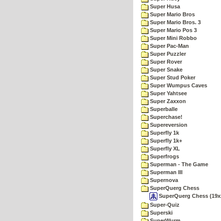
Super Husa
Super Mario Bros
Super Mario Bros. 3
Super Mario Pos 3
Super Mini Robbo
Super Pac-Man
Super Puzzler
Super Rover
Super Snake
Super Stud Poker
Super Wumpus Caves
Super Yahtsee
Super Zaxxon
Superballe
Superchase!
Supereversion
Superfly 1k
Superfly 1k+
Superfly XL
Superfrogs
Superman - The Game
Superman III
Supernova
SuperQuerg Chess
SuperQuerg Chess (19x
Super-Quiz
Superski
SuperWurm