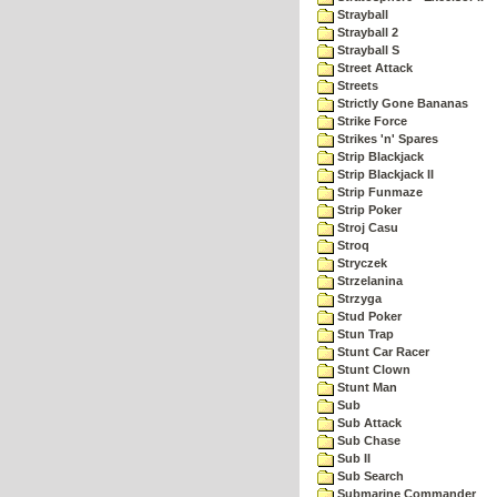
Strayball
Strayball 2
Strayball S
Street Attack
Streets
Strictly Gone Bananas
Strike Force
Strikes 'n' Spares
Strip Blackjack
Strip Blackjack II
Strip Funmaze
Strip Poker
Stroj Casu
Stroq
Stryczek
Strzelanina
Strzyga
Stud Poker
Stun Trap
Stunt Car Racer
Stunt Clown
Stunt Man
Sub
Sub Attack
Sub Chase
Sub II
Sub Search
Submarine Commander