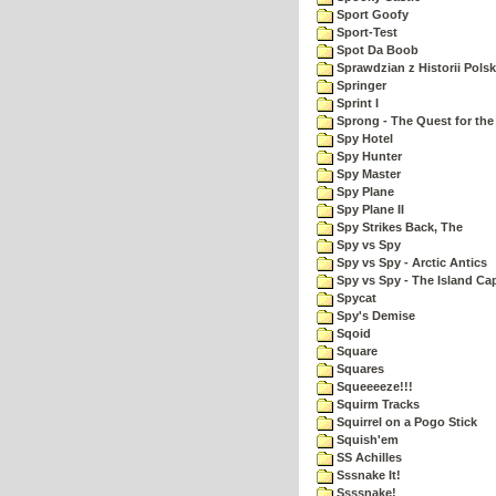
Sport Goofy
Sport-Test
Spot Da Boob
Sprawdzian z Historii Polsk
Springer
Sprint I
Sprong - The Quest for the
Spy Hotel
Spy Hunter
Spy Master
Spy Plane
Spy Plane II
Spy Strikes Back, The
Spy vs Spy
Spy vs Spy - Arctic Antics
Spy vs Spy - The Island Ca
Spycat
Spy's Demise
Sqoid
Square
Squares
Squeeeeze!!!
Squirm Tracks
Squirrel on a Pogo Stick
Squish'em
SS Achilles
Sssnake It!
Ssssnake!