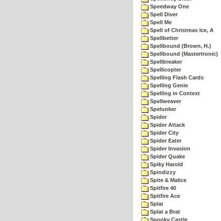
Speedway One
Spell Diver
Spell Me
Spell of Christmas Ice, A
Spellbetter
Spellbound (Brown, H.)
Spellbound (Mastertronic)
Spellbreaker
Spellicopter
Spelling Flash Cards
Spelling Genie
Spelling in Context
Spellweaver
Spelunker
Spider
Spider Attack
Spider City
Spider Eater
Spider Invasion
Spider Quake
Spiky Harold
Spindizzy
Spite & Malice
Spitfire 40
Spitfire Ace
Splat
Splat a Brat
Spooky Castle