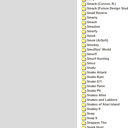
Smack (Curzon, R.)
Smack (Future Design Stud
Small Reversi
Smarty
Smash
Smasher
Smerfy
Smok
Smok (ArSoft)
Smokey
Smuffies' World
Smurf!
Smurf Hunting
Smus
Snafu
Snake Attack
Snake Byte
Snake It!!!
Snake Panic
Snake Pit
Snakes Alive
Snakes and Labbers
Snakes of Atari Island
Snakey II
Snap
Snap II
Snapper, The
Snark Hunt