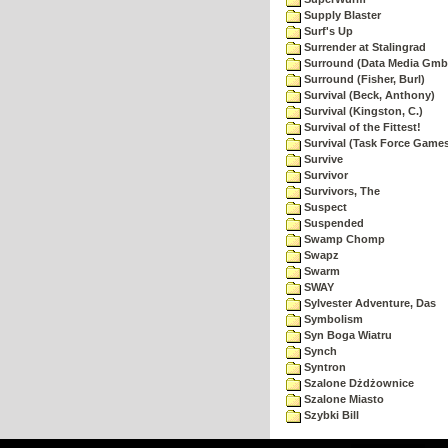
Supply Blaster
Surf's Up
Surrender at Stalingrad
Surround (Data Media Gmb
Surround (Fisher, Burl)
Survival (Beck, Anthony)
Survival (Kingston, C.)
Survival of the Fittest!
Survival (Task Force Game
Survive
Survivor
Survivors, The
Suspect
Suspended
Swamp Chomp
Swapz
Swarm
SWAY
Sylvester Adventure, Das
Symbolism
Syn Boga Wiatru
Synch
Syntron
Szalone Dżdżownice
Szalone Miasto
Szybki Bill