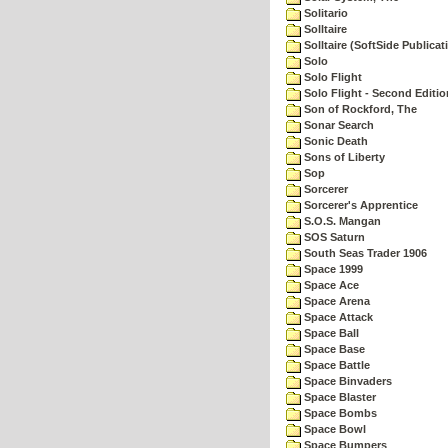
Solitario
Solltaire
Solltaire (SoftSide Publicat
Solo
Solo Flight
Solo Flight - Second Editio
Son of Rockford, The
Sonar Search
Sonic Death
Sons of Liberty
Sop
Sorcerer
Sorcerer's Apprentice
S.O.S. Mangan
SOS Saturn
South Seas Trader 1906
Space 1999
Space Ace
Space Arena
Space Attack
Space Ball
Space Base
Space Battle
Space Binvaders
Space Blaster
Space Bombs
Space Bowl
Space Bumpers