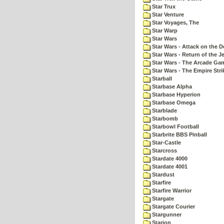
Star Trux
Star Venture
Star Voyages, The
Star Warp
Star Wars
Star Wars - Attack on the D
Star Wars - Return of the Je
Star Wars - The Arcade Ga
Star Wars - The Empire Str
Starball
Starbase Alpha
Starbase Hyperion
Starbase Omega
Starblade
Starbomb
Starbowl Football
Starbrite BBS Pinball
Star-Castle
Starcross
Stardate 4000
Stardate 4001
Stardust
Starfire
Starfire Warrior
Stargate
Stargate Courier
Stargunner
Starion