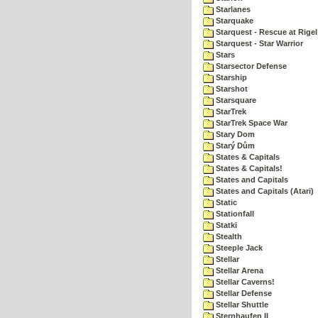
Starlanes
Starquake
Starquest - Rescue at Rigel
Starquest - Star Warrior
Stars
Starsector Defense
Starship
Starshot
Starsquare
StarTrek
StarTrek Space War
Stary Dom
Starý Dům
States & Capitals
States & Capitals!
States and Capitals
States and Capitals (Atari)
Static
Stationfall
Statki
Stealth
Steeple Jack
Stellar
Stellar Arena
Stellar Caverns!
Stellar Defense
Stellar Shuttle
Sternhaufen II