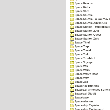
Space Rescue
Space Rider
Space Shot
Space Shuttle
Space Shuttle - A Journey 
Space Shuttle Adventure
Space Station - Multiplicat
Space Station 2048
Space Station Quest
Space Station Zulu
Space Thief
Space Trap
Space Travel
Space Trek
Space Trouble II
Space Voyager
Space War
Space Wars
Space Waste Race
Space Way
Space Zap
SpaceAce Running
Spaceball (Interface Softwa
Spaceball (Rudi)
Spacebase
Spacemission
Spaceship Captain
Spaceship Excitement!