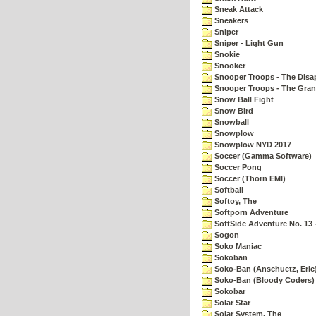
Sneak Attack
Sneakers
Sniper
Sniper - Light Gun
Snokie
Snooker
Snooper Troops - The Disa
Snooper Troops - The Gran
Snow Ball Fight
Snow Bird
Snowball
Snowplow
Snowplow NYD 2017
Soccer (Gamma Software)
Soccer Pong
Soccer (Thorn EMI)
Softball
Softoy, The
Softporn Adventure
SoftSide Adventure No. 13 
Sogon
Soko Maniac
Sokoban
Soko-Ban (Anschuetz, Eric
Soko-Ban (Bloody Coders)
Sokobar
Solar Star
Solar System, The