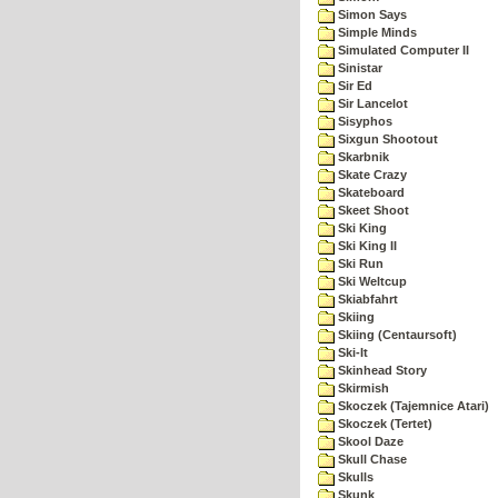
Simon Says
Simple Minds
Simulated Computer II
Sinistar
Sir Ed
Sir Lancelot
Sisyphos
Sixgun Shootout
Skarbnik
Skate Crazy
Skateboard
Skeet Shoot
Ski King
Ski King II
Ski Run
Ski Weltcup
Skiabfahrt
Skiing
Skiing (Centaursoft)
Ski-It
Skinhead Story
Skirmish
Skoczek (Tajemnice Atari)
Skoczek (Tertet)
Skool Daze
Skull Chase
Skulls
Skunk