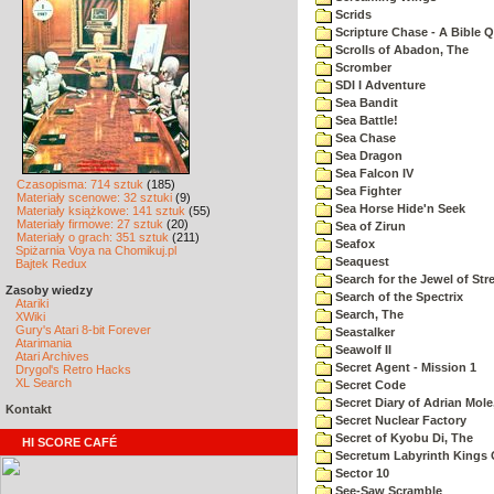
Scrids
Scripture Chase - A Bible Q
Scrolls of Abadon, The
Scromber
SDI I Adventure
Sea Bandit
Sea Battle!
Sea Chase
Sea Dragon
Sea Falcon IV
Czasopisma: 714 sztuk
(185)
Sea Fighter
Materiały scenowe: 32 sztuki
(9)
Sea Horse Hide'n Seek
Materiały książkowe: 141 sztuk
(55)
Materiały firmowe: 27 sztuk
(20)
Sea of Zirun
Materiały o grach: 351 sztuk
(211)
Seafox
Spiżarnia Voya na Chomikuj.pl
Seaquest
Bajtek Redux
Search for the Jewel of Str
Zasoby wiedzy
Search of the Spectrix
Atariki
Search, The
XWiki
Gury's Atari 8-bit Forever
Seastalker
Atarimania
Seawolf II
Atari Archives
Secret Agent - Mission 1
Drygol's Retro Hacks
XL Search
Secret Code
Secret Diary of Adrian Mole
Kontakt
Secret Nuclear Factory
Secret of Kyobu Di, The
HI SCORE CAFÉ
Secretum Labyrinth Kings 
Sector 10
See-Saw Scramble