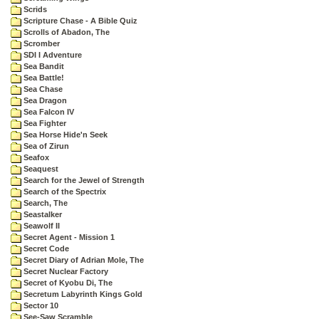
Scrids
Scripture Chase - A Bible Quiz
Scrolls of Abadon, The
Scromber
SDI I Adventure
Sea Bandit
Sea Battle!
Sea Chase
Sea Dragon
Sea Falcon IV
Sea Fighter
Sea Horse Hide'n Seek
Sea of Zirun
Seafox
Seaquest
Search for the Jewel of Strength
Search of the Spectrix
Search, The
Seastalker
Seawolf II
Secret Agent - Mission 1
Secret Code
Secret Diary of Adrian Mole, The
Secret Nuclear Factory
Secret of Kyobu Di, The
Secretum Labyrinth Kings Gold
Sector 10
See-Saw Scramble