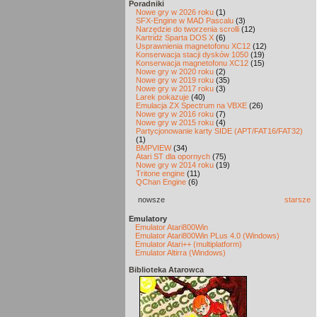
Poradniki
Nowe gry w 2026 roku
(1)
SFX-Engine w MAD Pascalu
(3)
Narzędzie do tworzenia scrolli
(12)
Kartridż Sparta DOS X
(6)
Usprawnienia magnetofonu XC12
(12)
Konserwacja stacji dysków 1050
(19)
Konserwacja magnetofonu XC12
(15)
Nowe gry w 2020 roku
(2)
Nowe gry w 2019 roku
(35)
Nowe gry w 2017 roku
(3)
Larek pokazuje
(40)
Emulacja ZX Spectrum na VBXE
(26)
Nowe gry w 2016 roku
(7)
Nowe gry w 2015 roku
(4)
Partycjonowanie karty SIDE (APT/FAT16/FAT32)
(1)
BMPVIEW
(34)
Atari ST dla opornych
(75)
Nowe gry w 2014 roku
(19)
Tritone engine
(11)
QChan Engine
(6)
nowsze
starsze
Emulatory
Emulator Atari800Win
Emulator Atari800Win PLus 4.0 (Windows)
Emulator Atari++ (multiplatform)
Emulator Altirra (Windows)
Biblioteka Atarowca