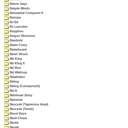
Simon Says
Simple Minds
Simulated Computer II
Sinistar
Sir Ed
Sir Lancelot
Sisyphos
Sixgun Shootout
Skarbnik
Skate Crazy
Skateboard
Skeet Shoot
Ski King
Ski King II
Ski Run
Ski Weltcup
Skiabfahrt
Skiing
Skiing (Centaursoft)
Ski-It
Skinhead Story
Skirmish
Skoczek (Tajemnice Atari)
Skoczek (Tertet)
Skool Daze
Skull Chase
Skulls
Skunk