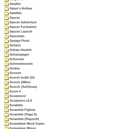
Satalite
Satan's Hollow
Satellite
Saucer
Saucer Adventure
Saucer Formation
Saucer Launch
Saucerian
Savage Pond
Schach
Schatz-Hoehle
Schatzjaeger
Schooner
Schreckenstein
Sciana
Scooter
Scorch build 110
Scorch (Miko)
Scorch (SoftScan)
Score 4
Scorpions!
Scorpions v2.0
Scrabble
Scramble Fighter
Scramble (Page 6)
Scramble (Playsoft)
Scrambled Word Game
Screaming Wings