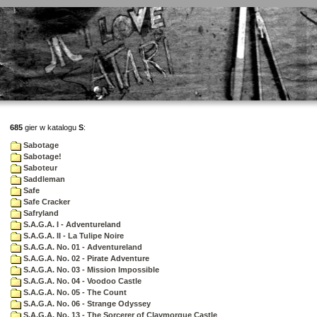
685
gier w katalogu
S
:
Sabotage
Sabotage!
Saboteur
Saddleman
Safe
Safe Cracker
Safryland
S.A.G.A. I - Adventureland
S.A.G.A. II - La Tulipe Noire
S.A.G.A. No. 01 - Adventureland
S.A.G.A. No. 02 - Pirate Adventure
S.A.G.A. No. 03 - Mission Impossible
S.A.G.A. No. 04 - Voodoo Castle
S.A.G.A. No. 05 - The Count
S.A.G.A. No. 06 - Strange Odyssey
S.A.G.A. No. 13 - The Sorcerer of Claymorgue Castle