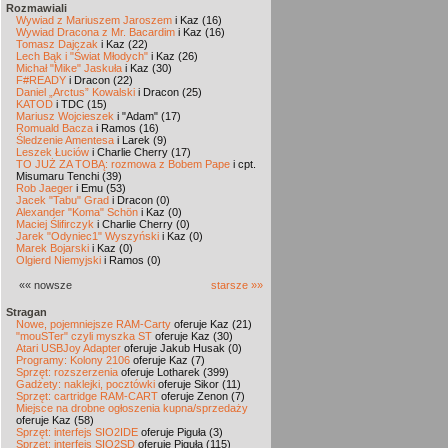
Rozmawiali
Wywiad z Mariuszem Jaroszem
i Kaz (16)
Wywiad Dracona z Mr. Bacardim
i Kaz (16)
Tomasz Dajczak
i Kaz (22)
Lech Bąk i "Świat Młodych"
i Kaz (26)
Michał "Mike" Jaskuła
i Kaz (30)
F#READY
i Dracon (22)
Daniel „Arctus” Kowalski
i Dracon (25)
KATOD
i TDC (15)
Mariusz Wojcieszek
i "Adam" (17)
Romuald Bacza
i Ramos (16)
Śledzenie Amentesa
i Larek (9)
Leszek Łuciów
i Charlie Cherry (17)
TO JUŻ ZA TOBĄ: rozmowa z Bobem Pape
i cpt.
Misumaru Tenchi (39)
Rob Jaeger
i Emu (53)
Jacek "Tabu" Grad
i Dracon (0)
Alexander "Koma" Schön
i Kaz (0)
Maciej Ślifirczyk
i Charlie Cherry (0)
Jarek "Odyniec1" Wyszyński
i Kaz (0)
Marek Bojarski
i Kaz (0)
Olgierd Niemyjski
i Ramos (0)
«« nowsze
starsze »»
Stragan
Nowe, pojemniejsze RAM-Carty
oferuje Kaz (21)
"mouSTer" czyli myszka ST
oferuje Kaz (30)
Atari USBJoy Adapter
oferuje Jakub Husak (0)
Programy: Kolony 2106
oferuje Kaz (7)
Sprzęt: rozszerzenia
oferuje Lotharek (399)
Gadżety: naklejki, pocztówki
oferuje Sikor (11)
Sprzęt: cartridge RAM-CART
oferuje Zenon (7)
Miejsce na drobne ogłoszenia kupna/sprzedaży
oferuje Kaz (58)
Sprzęt: interfejs SIO2IDE
oferuje Piguła (3)
Sprzęt: interfejs SIO2SD
oferuje Piguła (115)