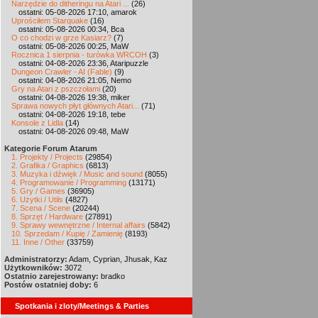
Narzędzie do ditheringu na Atari ...
(26)
ostatni: 05-08-2026 17:10, amarok
Uprościłem Starquake
(16)
ostatni: 05-08-2026 00:34, Bca
O co chodzi w grze Kasiarz?
(7)
ostatni: 05-08-2026 00:25, MaW
Rocznica 1 sierpnia - turówka WRCOH
(3)
ostatni: 04-08-2026 23:36, Ataripuzzle
Dungeon Crawler - AI (Fable)
(9)
ostatni: 04-08-2026 21:05, Nemo
Gry na Atari z pszczołami
(20)
ostatni: 04-08-2026 19:38, miker
Sprawa nowych płyt głównych Atari...
(71)
ostatni: 04-08-2026 19:18, tebe
Konsole z Lidla
(14)
ostatni: 04-08-2026 09:48, MaW
Kategorie Forum Atarum
1. Projekty / Projects
(29854)
2. Grafika / Graphics
(6813)
3. Muzyka i dźwięk / Music and sound
(8055)
4. Programowanie / Programming
(13171)
5. Gry / Games
(36905)
6. Użytki / Utils
(4827)
7. Scena / Scene
(20244)
8. Sprzęt / Hardware
(27891)
9. Sprawy wewnętrzne / Internal affairs
(5842)
10. Sprzedam / Kupię / Zamienię
(8193)
11. Inne / Other
(33759)
Administratorzy:
Adam, Cyprian, Jhusak, Kaz
Użytkowników:
3072
Ostatnio zarejestrowany:
bradko
Postów ostatniej doby:
6
Spotkania i zloty/Meetings & Parties