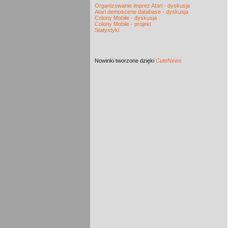
Organizowanie imprez Atari - dyskusja
Atari demoscene database - dyskusja
Colony Mobile - dyskusja
Colony Mobile - projekt
Statystyki
Nowinki
tworzone dzięki
CuteNews