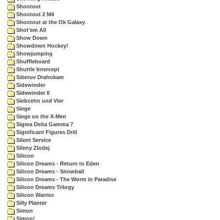
Shootout
Shootout 2 M4
Shootout at the Ok Galaxy
Shot'em All
Show Down
Showdown Hockey!
Showjumping
Shuffleboard
Shuttle Intercept
Siberuv Drahokam
Sidewinder
Sidewinder II
Siebzehn und Vier
Siege
Siege on the X-Men
Sigma Delta Gamma 7
Significant Figures Drill
Silent Service
Sileny Zlodej
Silicon
Silicon Dreams - Return to Eden
Silicon Dreams - Snowball
Silicon Dreams - The Worm in Paradise
Silicon Dreams Trilogy
Silicon Warrior
Silly Planter
Simon
Simon!