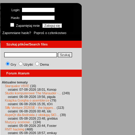
Login:
Hasło:
Zapamiętaj mnie
Zapomniane hasło?
Poproś o członkostwo
Szukaj plików/Search files
Gry
Użytki
Dema
Forum Atarum
Aktualne tematy
Starquake VBXE
(16)
ostatni: 07-08-2026 18:01, Konop
Studio komputerowe The Marauder -...
(249)
ostatni: 06-08-2026 19:56, pigula
Książka Gorgha o asemblerze
(79)
ostatni: 06-08-2026 15:35, tOri
Silly Venture 2026SE - the bigges...
(113)
ostatni: 06-08-2026 00:48, tdc
AspeQt dla Androida z obsługą SIO...
(39)
ostatni: 05-08-2026 23:48, greblus
Muzycy scenowi...
(134)
ostatni: 05-08-2026 20:44, Foster
RMT hacking
(468)
ostatni: 05-08-2026 18:57, emkay