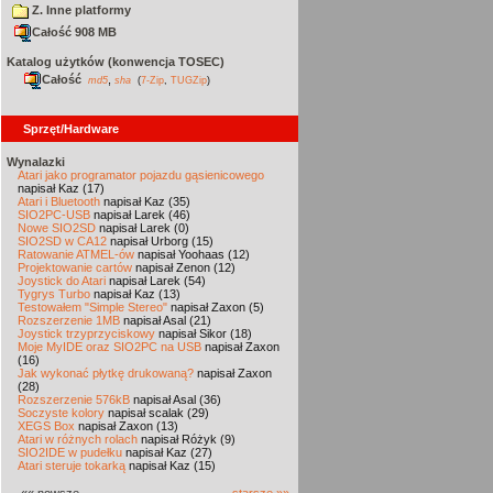
Z. Inne platformy
Całość 908 MB
Katalog użytków (konwencja TOSEC)
Całość
,
md5
sha
(
7-Zip
,
TUGZip
)
Sprzęt/Hardware
Wynalazki
Atari jako programator pojazdu gąsienicowego
napisał Kaz (17)
Atari i Bluetooth
napisał Kaz (35)
SIO2PC-USB
napisał Larek (46)
Nowe SIO2SD
napisał Larek (0)
SIO2SD w CA12
napisał Urborg (15)
Ratowanie ATMEL-ów
napisał Yoohaas (12)
Projektowanie cartów
napisał Zenon (12)
Joystick do Atari
napisał Larek (54)
Tygrys Turbo
napisał Kaz (13)
Testowałem "Simple Stereo"
napisał Zaxon (5)
Rozszerzenie 1MB
napisał Asal (21)
Joystick trzyprzyciskowy
napisał Sikor (18)
Moje MyIDE oraz SIO2PC na USB
napisał Zaxon
(16)
Jak wykonać płytkę drukowaną?
napisał Zaxon
(28)
Rozszerzenie 576kB
napisał Asal (36)
Soczyste kolory
napisał scalak (29)
XEGS Box
napisał Zaxon (13)
Atari w różnych rolach
napisał Różyk (9)
SIO2IDE w pudełku
napisał Kaz (27)
Atari steruje tokarką
napisał Kaz (15)