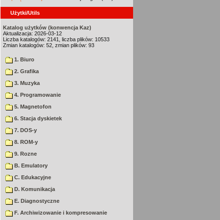
Użytki/Utils
Katalog użytków (konwencja Kaz)
Aktualizacja: 2026-03-12
Liczba katalogów: 2141, liczba plików: 10533
Zmian katalogów: 52, zmian plików: 93
1. Biuro
2. Grafika
3. Muzyka
4. Programowanie
5. Magnetofon
6. Stacja dyskietek
7. DOS-y
8. ROM-y
9. Rozne
B. Emulatory
C. Edukacyjne
D. Komunikacja
E. Diagnostyczne
F. Archiwizowanie i kompresowanie