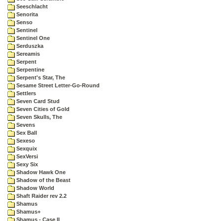
Seeschlacht
Senorita
Senso
Sentinel
Sentinel One
Serduszka
Sereamis
Serpent
Serpentine
Serpent's Star, The
Sesame Street Letter-Go-Round
Settlers
Seven Card Stud
Seven Cities of Gold
Seven Skulls, The
Sevens
Sex Ball
Sexeso
Sexquix
SexVersi
Sexy Six
Shadow Hawk One
Shadow of the Beast
Shadow World
Shaft Raider rev 2.2
Shamus
Shamus+
Shamus - Case II