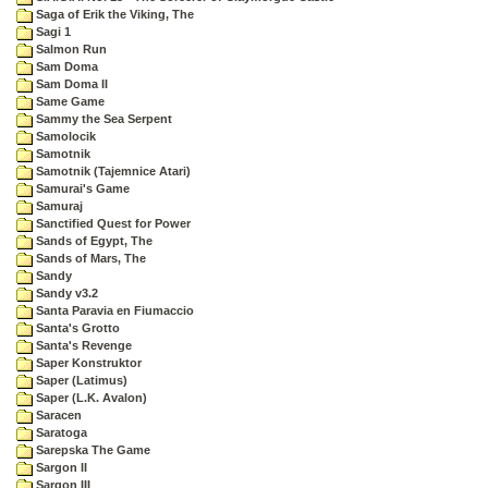
Saga of Erik the Viking, The
Sagi 1
Salmon Run
Sam Doma
Sam Doma II
Same Game
Sammy the Sea Serpent
Samolocik
Samotnik
Samotnik (Tajemnice Atari)
Samurai's Game
Samuraj
Sanctified Quest for Power
Sands of Egypt, The
Sands of Mars, The
Sandy
Sandy v3.2
Santa Paravia en Fiumaccio
Santa's Grotto
Santa's Revenge
Saper Konstruktor
Saper (Latimus)
Saper (L.K. Avalon)
Saracen
Saratoga
Sarepska The Game
Sargon II
Sargon III