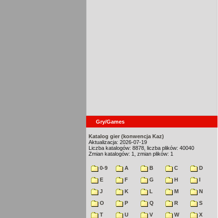
Gry/Games
Katalog gier (konwencja Kaz)
Aktualizacja: 2026-07-19
Liczba katalogów: 8878, liczba plików: 40040
Zmian katalogów: 1, zmian plików: 1
0-9
A
B
C
D
E
F
G
H
I
J
K
L
M
N
O
P
Q
R
S
T
U
V
W
X