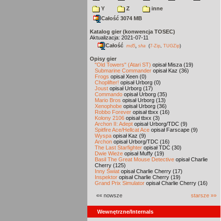
Y
Z
inne
Całość 3074 MB
Katalog gier (konwencja TOSEC)
Aktualizacja: 2021-07-11
Całość
,
md5
sha
(
7-Zip
,
TUGZip
)
Opisy gier
"Old Towers" (Atari ST)
opisał Misza (19)
Submarine Commander
opisał Kaz (36)
Frogs
opisał Xeen (0)
Choplifter!
opisał Urborg (0)
Joust
opisał Urborg (17)
Commando
opisał Urborg (35)
Mario Bros
opisał Urborg (13)
Xenophobe
opisał Urborg (36)
Robbo Forever
opisał tbxx (16)
Kolony 2106
opisał tbxx (3)
Archon II: Adept
opisał Urborg/TDC (9)
Spitfire Ace/Hellcat Ace
opisał Farscape (9)
Wyspa
opisał Kaz (9)
Archon
opisał Urborg/TDC (16)
The Last Starfighter
opisał TDC (30)
Dwie Wieże
opisał Muffy (19)
Basil The Great Mouse Detective
opisał Charlie
Cherry (125)
Inny Świat
opisał Charlie Cherry (17)
Inspektor
opisał Charlie Cherry (19)
Grand Prix Simulator
opisał Charlie Cherry (16)
«« nowsze
starsze »»
Wewnętrzne/Internals