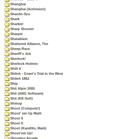
Shanghai
Shanghai (Activision)
Shaolin-Szu
Shark
Sharkie!
Sharp Shooter
Sharpie
Shatablast
Shattered Alliance, The
Sheep-Race
Sheriff's Job
Sherlock!
Sherlock Holmes
Shift It
Shiloh - Grant's Trial in the West
Shiloh 1862
Ship
Shit Alpin 2005
Shit (ANG Software)
Shit (KE-Soft)
Shmup
Shoot (Compute!)
Shoot' em Up Math
Shoot II
Shoot It
Shoot (Karafilis, Mark)
Shoot'em Up!
Shooting Arcade