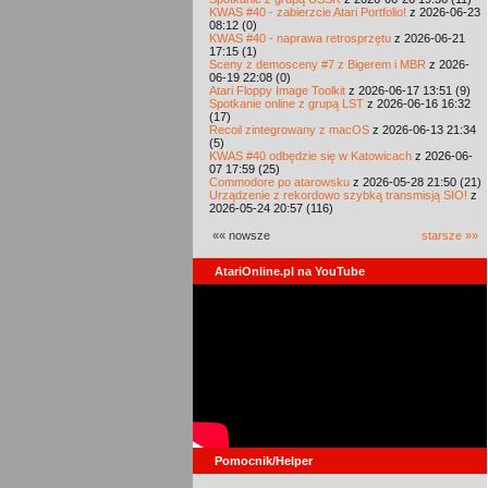
KWAS #40 - zabierzcie Atari Portfolio!
z 2026-06-23
08:12 (0)
KWAS #40 - naprawa retrosprzętu
z 2026-06-21
17:15 (1)
Sceny z demosceny #7 z Bigerem i MBR
z 2026-
06-19 22:08 (0)
Atari Floppy Image Toolkit
z 2026-06-17 13:51 (9)
Spotkanie online z grupą LST
z 2026-06-16 16:32
(17)
Recoil zintegrowany z macOS
z 2026-06-13 21:34
(5)
KWAS #40 odbędzie się w Katowicach
z 2026-06-
07 17:59 (25)
Commodore po atarowsku
z 2026-05-28 21:50 (21)
Urządzenie z rekordowo szybką transmisją SIO!
z
2026-05-24 20:57 (116)
«« nowsze
starsze »»
AtariOnline.pl na YouTube
Pomocnik/Helper