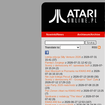
Nowinki/News
Archiwum/Archive
Translate to
RSS
Letnia edycja Silly Venture 2026
z 2026-07-31
15:41 (37)
Pamięci Jurgiego
z 2026-07-21 12:42 (1)
Sceny z demosceny #7: opowiada SuN
z 2026-07-
19 15:24 (2)
Atari Muzeum w Poznaniu na KWAS #40
z 2026-
07-16 16:10 (4)
Nie żyje kolega Pecuś
z 2026-07-13 18:00 (30)
Sceny z demosceny #7 - Grzegorz "Sun" Żyła
z
2026-07-12 17:29 (12)
Lost Party 2026 nadchodzi
z 2026-07-08 15:28
(23)
Pan Zenon i Atari na KWAS #40
z 2026-07-07 13:25
(7)
Spotkanie z redakcją "The Voice"
z 2026-07-04
07:42 (9)
KWAS #40 live
z 2026-06-27 12:53 (167)
Spotkanie z grupą USSR
z 2026-06-26 19:36 (11)