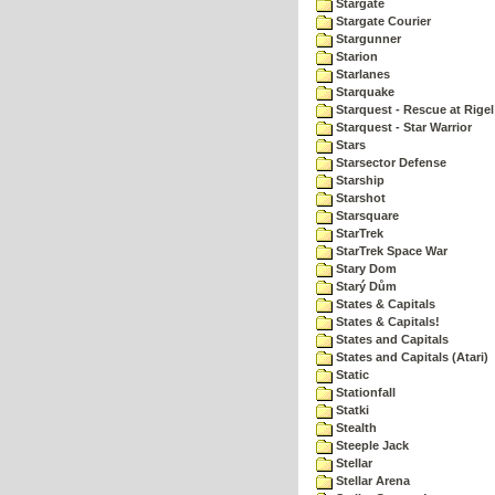
Stargate
Stargate Courier
Stargunner
Starion
Starlanes
Starquake
Starquest - Rescue at Rigel
Starquest - Star Warrior
Stars
Starsector Defense
Starship
Starshot
Starsquare
StarTrek
StarTrek Space War
Stary Dom
Starý Dům
States & Capitals
States & Capitals!
States and Capitals
States and Capitals (Atari)
Static
Stationfall
Statki
Stealth
Steeple Jack
Stellar
Stellar Arena