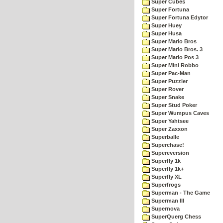
Super Cubes
Super Fortuna
Super Fortuna Edytor
Super Huey
Super Husa
Super Mario Bros
Super Mario Bros. 3
Super Mario Pos 3
Super Mini Robbo
Super Pac-Man
Super Puzzler
Super Rover
Super Snake
Super Stud Poker
Super Wumpus Caves
Super Yahtsee
Super Zaxxon
Superballe
Superchase!
Supereversion
Superfly 1k
Superfly 1k+
Superfly XL
Superfrogs
Superman - The Game
Superman III
Supernova
SuperQuerg Chess