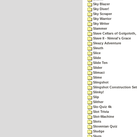
Sky Blazer
Sky Diver!
Sky Scraper
Sky Warrior
Sky Writer
Slammer
Slave Cellars of Golgoloth,
Slave II - Nimral's Grace
Sleazy Adventure
Sleuth
Slice
Slide
Slide Ten
Slider
Slimaci
Slime
Slingshot
Slingshot Construction Set
Slinky!
Slip
Slither
Slo-Quiz 4k
Slot Trivia
Slot-Machine
Slots
Slovenian Quiz
Sludge
Slurp