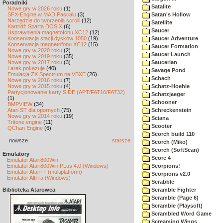
Poradniki
Satalite
Nowe gry w 2026 roku
(1)
SFX-Engine w MAD Pascalu
(3)
Satan's Hollow
Narzędzie do tworzenia scrolli
(12)
Satellite
Kartridż Sparta DOS X
(6)
Saucer
Usprawnienia magnetofonu XC12
(12)
Konserwacja stacji dysków 1050
(19)
Saucer Adventure
Konserwacja magnetofonu XC12
(15)
Saucer Formation
Nowe gry w 2020 roku
(2)
Saucer Launch
Nowe gry w 2019 roku
(35)
Nowe gry w 2017 roku
(3)
Saucerian
Larek pokazuje
(40)
Savage Pond
Emulacja ZX Spectrum na VBXE
(26)
Schach
Nowe gry w 2016 roku
(7)
Nowe gry w 2015 roku
(4)
Schatz-Hoehle
Partycjonowanie karty SIDE (APT/FAT16/FAT32)
Schatzjaeger
(1)
Schooner
BMPVIEW
(34)
Atari ST dla opornych
(75)
Schreckenstein
Nowe gry w 2014 roku
(19)
Sciana
Tritone engine
(11)
Scooter
QChan Engine
(6)
Scorch build 110
nowsze
starsze
Scorch (Miko)
Scorch (SoftScan)
Emulatory
Score 4
Emulator Atari800Win
Emulator Atari800Win PLus 4.0 (Windows)
Scorpions!
Emulator Atari++ (multiplatform)
Scorpions v2.0
Emulator Altirra (Windows)
Scrabble
Biblioteka Atarowca
Scramble Fighter
Scramble (Page 6)
Scramble (Playsoft)
Scrambled Word Game
Screaming Wings