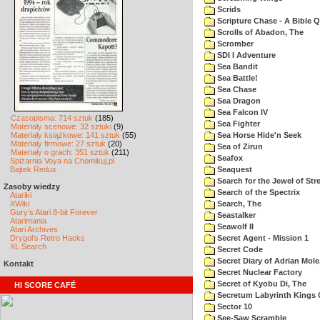
Scrids
Scripture Chase - A Bible Q
Scrolls of Abadon, The
Scromber
SDI I Adventure
Sea Bandit
Sea Battle!
Sea Chase
Sea Dragon
Sea Falcon IV
Czasopisma: 714 sztuk
(185)
Sea Fighter
Materiały scenowe: 32 sztuki
(9)
Materiały książkowe: 141 sztuk
(55)
Sea Horse Hide'n Seek
Materiały firmowe: 27 sztuk
(20)
Sea of Zirun
Materiały o grach: 351 sztuk
(211)
Seafox
Spiżarnia Voya na Chomikuj.pl
Bajtek Redux
Seaquest
Search for the Jewel of Str
Zasoby wiedzy
Search of the Spectrix
Atariki
XWiki
Search, The
Gury's Atari 8-bit Forever
Seastalker
Atarimania
Seawolf II
Atari Archives
Drygol's Retro Hacks
Secret Agent - Mission 1
XL Search
Secret Code
Secret Diary of Adrian Mole
Kontakt
Secret Nuclear Factory
Secret of Kyobu Di, The
HI SCORE CAFÉ
Secretum Labyrinth Kings 
Sector 10
See-Saw Scramble