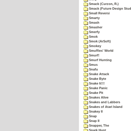
Smack (Curzon, R.)
Smack (Future Design Stud
Small Reversi
Smarty
Smash
Smasher
Smerfy
Smok
Smok (ArSoft)
Smokey
Smuffies' World
Smurf!
Smurf Hunting
Smus
Snafu
Snake Attack
Snake Byte
Snake It!!!
Snake Panic
Snake Pit
Snakes Alive
Snakes and Labbers
Snakes of Atari Island
Snakey II
Snap
Snap II
Snapper, The
Snark Hunt