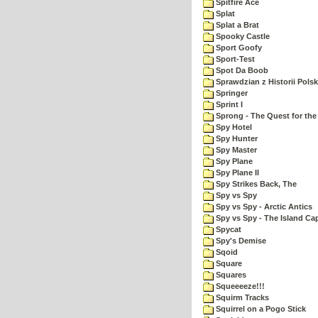
Spitfire Ace
Splat
Splat a Brat
Spooky Castle
Sport Goofy
Sport-Test
Spot Da Boob
Sprawdzian z Historii Polsk
Springer
Sprint I
Sprong - The Quest for the
Spy Hotel
Spy Hunter
Spy Master
Spy Plane
Spy Plane II
Spy Strikes Back, The
Spy vs Spy
Spy vs Spy - Arctic Antics
Spy vs Spy - The Island Ca
Spycat
Spy's Demise
Sqoid
Square
Squares
Squeeeeze!!!
Squirm Tracks
Squirrel on a Pogo Stick