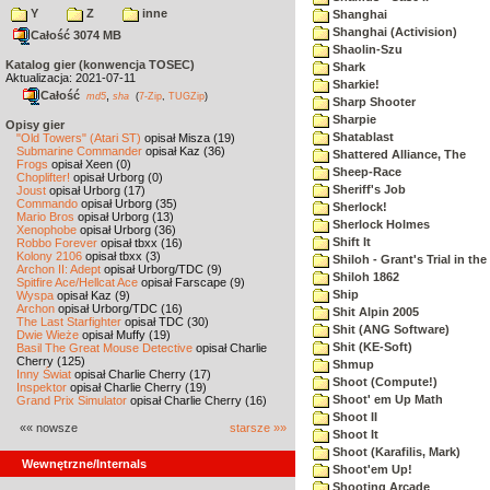
Y
Z
inne
Shanghai
Shanghai (Activision)
Całość 3074 MB
Shaolin-Szu
Katalog gier (konwencja TOSEC)
Shark
Aktualizacja: 2021-07-11
Sharkie!
Całość
,
md5
sha
(
7-Zip
,
TUGZip
)
Sharp Shooter
Sharpie
Opisy gier
Shatablast
"Old Towers" (Atari ST)
opisał Misza (19)
Submarine Commander
opisał Kaz (36)
Shattered Alliance, The
Frogs
opisał Xeen (0)
Sheep-Race
Choplifter!
opisał Urborg (0)
Sheriff's Job
Joust
opisał Urborg (17)
Commando
opisał Urborg (35)
Sherlock!
Mario Bros
opisał Urborg (13)
Sherlock Holmes
Xenophobe
opisał Urborg (36)
Shift It
Robbo Forever
opisał tbxx (16)
Kolony 2106
opisał tbxx (3)
Shiloh - Grant's Trial in th
Archon II: Adept
opisał Urborg/TDC (9)
Shiloh 1862
Spitfire Ace/Hellcat Ace
opisał Farscape (9)
Ship
Wyspa
opisał Kaz (9)
Archon
opisał Urborg/TDC (16)
Shit Alpin 2005
The Last Starfighter
opisał TDC (30)
Shit (ANG Software)
Dwie Wieże
opisał Muffy (19)
Shit (KE-Soft)
Basil The Great Mouse Detective
opisał Charlie
Cherry (125)
Shmup
Inny Świat
opisał Charlie Cherry (17)
Shoot (Compute!)
Inspektor
opisał Charlie Cherry (19)
Shoot' em Up Math
Grand Prix Simulator
opisał Charlie Cherry (16)
Shoot II
«« nowsze
starsze »»
Shoot It
Shoot (Karafilis, Mark)
Wewnętrzne/Internals
Shoot'em Up!
Shooting Arcade