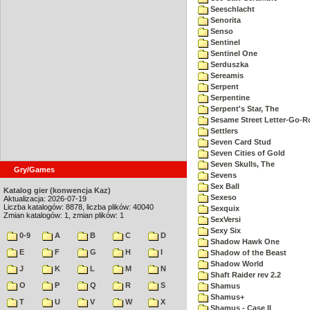
Seeschlacht
Senorita
Senso
Sentinel
Sentinel One
Serduszka
Sereamis
Serpent
Serpentine
Serpent's Star, The
Sesame Street Letter-Go-
Settlers
Seven Card Stud
Seven Cities of Gold
Seven Skulls, The
Gry/Games
Sevens
Sex Ball
Katalog gier (konwencja Kaz)
Sexeso
Aktualizacja: 2026-07-19
Liczba katalogów: 8878, liczba plików: 40040
Sexquix
Zmian katalogów: 1, zmian plików: 1
SexVersi
Sexy Six
0-9
A
B
C
D
Shadow Hawk One
E
F
G
H
I
Shadow of the Beast
Shadow World
J
K
L
M
N
Shaft Raider rev 2.2
O
P
Q
R
S
Shamus
Shamus+
T
U
V
W
X
Shamus - Case II