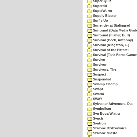
Super-Quiz
Superski
SuperWurm
Supply Blaster
Surf's Up
Surrender at Stalingrad
Surround (Data Media Gmb
Surround (Fisher, Burl)
Survival (Beck, Anthony)
Survival (Kingston, C.)
Survival of the Fittest!
Survival (Task Force Game
Survive
Survivor
Survivors, The
Suspect
Suspended
Swamp Chomp
Swapz
Swarm
SWAY
Sylvester Adventure, Das
Symbolism
Syn Boga Wiatru
Synch
Syntron
Szalone Dżdżownice
Szalone Miasto