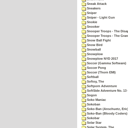
Sneak Attack
Sneakers
Sniper
Sniper - Light Gun
Snokie
Snooker
Snooper Troops - The Disa
Snooper Troops - The Gran
Snow Ball Fight
Snow Bird
Snowball
Snowplow
Snowplow NYD 2017
Soccer (Gamma Software)
Soccer Pong
Soccer (Thorn EMI)
Softball
Softoy, The
Softporn Adventure
SoftSide Adventure No. 13 
Sogon
Soko Maniac
Sokoban
Soko-Ban (Anschuetz, Eric
Soko-Ban (Bloody Coders)
Sokobar
Solar Star
Solar System, The