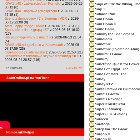
KWAS #40 - zabierzcie Atari Portfolio!
z 2026-06-23
Saga of Erik the Viking, Th
08:12 (0)
Sagi 1
KWAS #40 - naprawa retrosprzętu
z 2026-06-21
Salmon Run
17:15 (1)
Sceny z demosceny #7 z Bigerem i MBR
z 2026-
Sam Doma
06-19 22:08 (0)
Sam Doma II
Atari Floppy Image Toolkit
z 2026-06-17 13:51 (9)
Same Game
Spotkanie online z grupą LST
z 2026-06-16 16:32
(17)
Sammy the Sea Serpent
Recoil zintegrowany z macOS
z 2026-06-13 21:34
Samolocik
(5)
Samotnik
KWAS #40 odbędzie się w Katowicach
z 2026-06-
07 17:59 (25)
Samotnik (Tajemnice Atari)
Commodore po atarowsku
z 2026-05-28 21:50 (21)
Samurai's Game
Urządzenie z rekordowo szybką transmisją SIO!
z
Samuraj
2026-05-24 20:57 (116)
Sanctified Quest for Power
«« nowsze
starsze »»
Sands of Egypt, The
Sands of Mars, The
AtariOnline.pl na YouTube
Sandy
Sandy v3.2
Santa Paravia en Fiumacci
Santa's Grotto
Santa's Revenge
Saper Konstruktor
Saper (Latimus)
Saper (L.K. Avalon)
Saracen
Saratoga
Sarepska The Game
Pomocnik/Helper
Sargon II
Sargon III