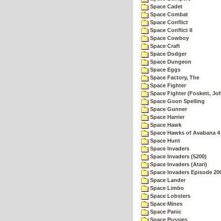
Space Cadet
Space Combat
Space Conflict
Space Conflict II
Space Cowboy
Space Craft
Space Dodger
Space Dungeon
Space Eggs
Space Factory, The
Space Fighter
Space Fighter (Foskett, Jo
Space Goon Spelling
Space Gunner
Space Harrier
Space Hawk
Space Hawks of Avabana 4
Space Hunt
Space Invaders
Space Invaders (5200)
Space Invaders (Atari)
Space Invaders Episode 20
Space Lander
Space Limbo
Space Lobsters
Space Mines
Space Panic
Space Pussies