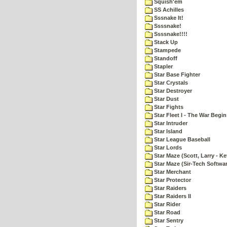
Squish'em
SS Achilles
Sssnake It!
Ssssnake!
Ssssnake!!!!
Stack Up
Stampede
Standoff
Stapler
Star Base Fighter
Star Crystals
Star Destroyer
Star Dust
Star Fights
Star Fleet I - The War Begin
Star Intruder
Star Island
Star League Baseball
Star Lords
Star Maze (Scott, Larry - Ke
Star Maze (Sir-Tech Softwa
Star Merchant
Star Protector
Star Raiders
Star Raiders II
Star Rider
Star Road
Star Sentry