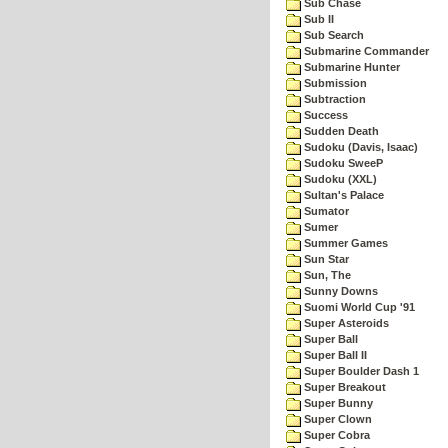
Sub Chase
Sub II
Sub Search
Submarine Commander
Submarine Hunter
Submission
Subtraction
Success
Sudden Death
Sudoku (Davis, Isaac)
Sudoku SweeP
Sudoku (XXL)
Sultan's Palace
Sumator
Sumer
Summer Games
Sun Star
Sun, The
Sunny Downs
Suomi World Cup '91
Super Asteroids
Super Ball
Super Ball II
Super Boulder Dash 1
Super Breakout
Super Bunny
Super Clown
Super Cobra