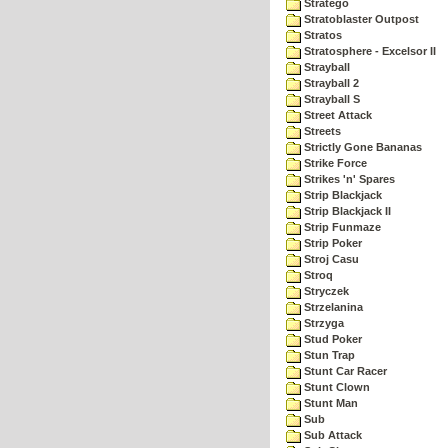
Stratego
Stratoblaster Outpost
Stratos
Stratosphere - Excelsor II
Strayball
Strayball 2
Strayball S
Street Attack
Streets
Strictly Gone Bananas
Strike Force
Strikes 'n' Spares
Strip Blackjack
Strip Blackjack II
Strip Funmaze
Strip Poker
Stroj Casu
Stroq
Stryczek
Strzelanina
Strzyga
Stud Poker
Stun Trap
Stunt Car Racer
Stunt Clown
Stunt Man
Sub
Sub Attack