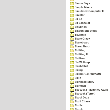
Simon Says
Simple Minds
Simulated Computer II
Sinistar
Sir Ed
Sir Lancelot
Sisyphos
Sixgun Shootout
Skarbnik
Skate Crazy
Skateboard
Skeet Shoot
Ski King
Ski King II
Ski Run
Ski Weltcup
Skiabfahrt
Skiing
Skiing (Centaursoft)
Ski-It
Skinhead Story
Skirmish
Skoczek (Tajemnice Atari)
Skoczek (Tertet)
Skool Daze
Skull Chase
Skulls
Skunk