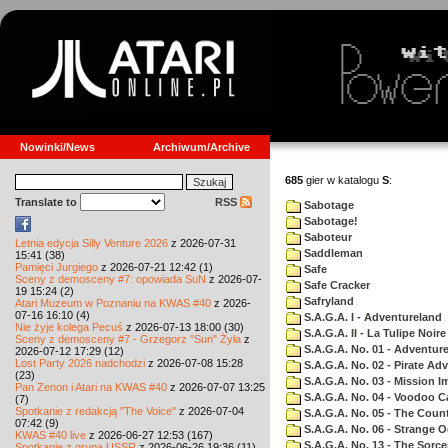
Nowinki/News
Archiwum/Archive
685
gier w katalogu
S
:
Translate to
RSS
Sabotage
Sabotage!
Saboteur
Letnia edycja Silly Venture 2026
z 2026-07-31
Saddleman
15:41 (38)
Pamięci Jurgiego
z 2026-07-21 12:42 (1)
Safe
Sceny z demosceny #7: opowiada SuN
z 2026-07-
Safe Cracker
19 15:24 (2)
Safryland
Atari Muzeum w Poznaniu na KWAS #40
z 2026-
07-16 16:10 (4)
S.A.G.A. I - Adventureland
Nie żyje kolega Pecuś
z 2026-07-13 18:00 (30)
S.A.G.A. II - La Tulipe Noire
Sceny z demosceny #7 - Grzegorz "Sun" Żyła
z
S.A.G.A. No. 01 - Adventur
2026-07-12 17:29 (12)
Lost Party 2026 nadchodzi
z 2026-07-08 15:28
S.A.G.A. No. 02 - Pirate Ad
(23)
S.A.G.A. No. 03 - Mission I
Pan Zenon i Atari na KWAS #40
z 2026-07-07 13:25
S.A.G.A. No. 04 - Voodoo C
(7)
Spotkanie z redakcją "The Voice"
z 2026-07-04
S.A.G.A. No. 05 - The Coun
07:42 (9)
S.A.G.A. No. 06 - Strange 
KWAS #40 live
z 2026-06-27 12:53 (167)
S.A.G.A. No. 13 - The Sorce
Spotkanie z grupą USSR
z 2026-06-26 19:36 (11)