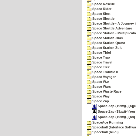
Space Rescue
Space Rider
Space Shot
Space Shuttle
Space Shuttle - A Journey 
Space Shuttle Adventure
Space Station - Multiplicat
Space Station 2048
Space Station Quest
Space Station Zulu
Space Thief
Space Trap
Space Travel
Space Trek
Space Trouble II
Space Voyager
Space War
Space Wars
Space Waste Race
Space Way
Space Zap
Space Zap (19xx)(-)[a][
Space Zap (19xx)(-)[req
Space Zap (19xx)(-)[req
SpaceAce Running
Spaceball (Interface Softwa
Spaceball (Rudi)