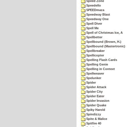
Speed Zone
Speedello
SPEEDmaza
Speedway Blast
Speedway One
Spell Diver
Spell Me
Spell of Christmas Ice, A
Spellbetter
Spellbound (Brown, H.)
Spellbound (Mastertronic)
Spellbreaker
Spellicopter
Spelling Flash Cards
Spelling Genie
Spelling in Context
Spellweaver
Spelunker
Spider
Spider Attack
Spider City
Spider Eater
Spider Invasion
Spider Quake
Spiky Harold
Spindizzy
Spite & Malice
Spitfire 40