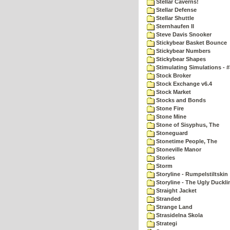
Stellar Caverns!
Stellar Defense
Stellar Shuttle
Sternhaufen II
Steve Davis Snooker
Stickybear Basket Bounce
Stickybear Numbers
Stickybear Shapes
Stimulating Simulations - #
Stock Broker
Stock Exchange v6.4
Stock Market
Stocks and Bonds
Stone Fire
Stone Mine
Stone of Sisyphus, The
Stoneguard
Stonetime People, The
Stoneville Manor
Stories
Storm
Storyline - Rumpelstiltskin
Storyline - The Ugly Duckli
Straight Jacket
Stranded
Strange Land
Strasidelna Skola
Strategi