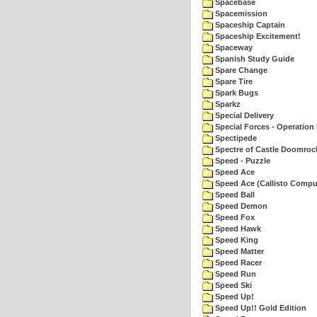
Spacebase
Spacemission
Spaceship Captain
Spaceship Excitement!
Spaceway
Spanish Study Guide
Spare Change
Spare Tire
Spark Bugs
Sparkz
Special Delivery
Special Forces - Operation 
Spectipede
Spectre of Castle Doomroc
Speed - Puzzle
Speed Ace
Speed Ace (Callisto Compu
Speed Ball
Speed Demon
Speed Fox
Speed Hawk
Speed King
Speed Matter
Speed Racer
Speed Run
Speed Ski
Speed Up!
Speed Up!! Gold Edition