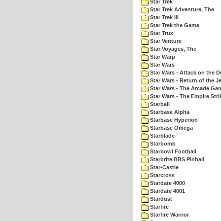
Star Trek
Star Trek Adventure, The
Star Trek III
Star Trek the Game
Star Trux
Star Venture
Star Voyages, The
Star Warp
Star Wars
Star Wars - Attack on the D
Star Wars - Return of the Je
Star Wars - The Arcade Ga
Star Wars - The Empire Str
Starball
Starbase Alpha
Starbase Hyperion
Starbase Omega
Starblade
Starbomb
Starbowl Football
Starbrite BBS Pinball
Star-Castle
Starcross
Stardate 4000
Stardate 4001
Stardust
Starfire
Starfire Warrior