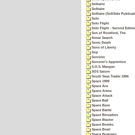
Solitario
Solltaire
Solltaire (SoftSide Publicat
Solo
Solo Flight
Solo Flight - Second Editio
Son of Rockford, The
Sonar Search
Sonic Death
Sons of Liberty
Sop
Sorcerer
Sorcerer's Apprentice
S.O.S. Mangan
SOS Saturn
South Seas Trader 1906
Space 1999
Space Ace
Space Arena
Space Attack
Space Ball
Space Base
Space Battle
Space Binvaders
Space Blaster
Space Bombs
Space Bowl
Space Bumpers