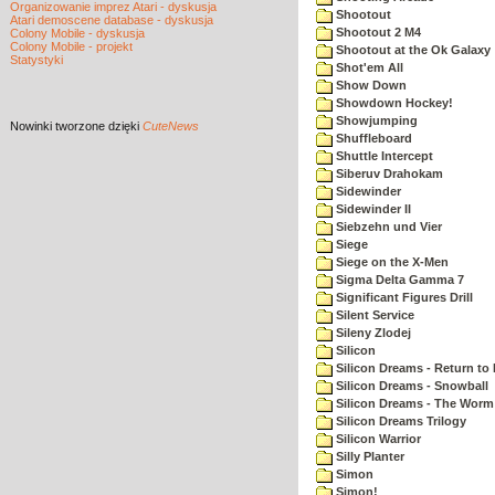
Organizowanie imprez Atari - dyskusja
Shootout
Atari demoscene database - dyskusja
Shootout 2 M4
Colony Mobile - dyskusja
Colony Mobile - projekt
Shootout at the Ok Galaxy
Statystyki
Shot'em All
Show Down
Showdown Hockey!
Showjumping
Nowinki
tworzone dzięki
CuteNews
Shuffleboard
Shuttle Intercept
Siberuv Drahokam
Sidewinder
Sidewinder II
Siebzehn und Vier
Siege
Siege on the X-Men
Sigma Delta Gamma 7
Significant Figures Drill
Silent Service
Sileny Zlodej
Silicon
Silicon Dreams - Return to
Silicon Dreams - Snowball
Silicon Dreams - The Worm 
Silicon Dreams Trilogy
Silicon Warrior
Silly Planter
Simon
Simon!