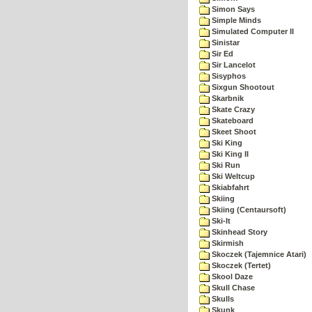
Simon Says
Simple Minds
Simulated Computer II
Sinistar
Sir Ed
Sir Lancelot
Sisyphos
Sixgun Shootout
Skarbnik
Skate Crazy
Skateboard
Skeet Shoot
Ski King
Ski King II
Ski Run
Ski Weltcup
Skiabfahrt
Skiing
Skiing (Centaursoft)
Ski-It
Skinhead Story
Skirmish
Skoczek (Tajemnice Atari)
Skoczek (Tertet)
Skool Daze
Skull Chase
Skulls
Skunk