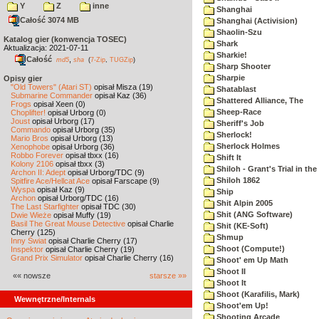
Y
Z
inne
Shanghai
Całość 3074 MB
Shanghai (Activision)
Shaolin-Szu
Katalog gier (konwencja TOSEC)
Shark
Aktualizacja: 2021-07-11
Sharkie!
Całość
,
md5
sha
(
7-Zip
,
TUGZip
)
Sharp Shooter
Sharpie
Opisy gier
"Old Towers" (Atari ST)
opisał Misza (19)
Shatablast
Submarine Commander
opisał Kaz (36)
Shattered Alliance, The
Frogs
opisał Xeen (0)
Sheep-Race
Choplifter!
opisał Urborg (0)
Joust
opisał Urborg (17)
Sheriff's Job
Commando
opisał Urborg (35)
Sherlock!
Mario Bros
opisał Urborg (13)
Sherlock Holmes
Xenophobe
opisał Urborg (36)
Robbo Forever
opisał tbxx (16)
Shift It
Kolony 2106
opisał tbxx (3)
Shiloh - Grant's Trial in th
Archon II: Adept
opisał Urborg/TDC (9)
Shiloh 1862
Spitfire Ace/Hellcat Ace
opisał Farscape (9)
Wyspa
opisał Kaz (9)
Ship
Archon
opisał Urborg/TDC (16)
Shit Alpin 2005
The Last Starfighter
opisał TDC (30)
Shit (ANG Software)
Dwie Wieże
opisał Muffy (19)
Basil The Great Mouse Detective
opisał Charlie
Shit (KE-Soft)
Cherry (125)
Shmup
Inny Świat
opisał Charlie Cherry (17)
Shoot (Compute!)
Inspektor
opisał Charlie Cherry (19)
Grand Prix Simulator
opisał Charlie Cherry (16)
Shoot' em Up Math
Shoot II
«« nowsze
starsze »»
Shoot It
Shoot (Karafilis, Mark)
Wewnętrzne/Internals
Shoot'em Up!
Shooting Arcade