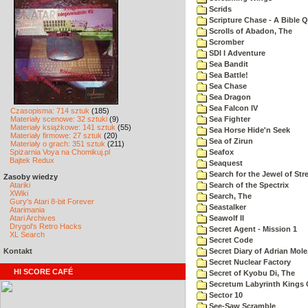
Scrids
Scripture Chase - A Bible Q
Scrolls of Abadon, The
Scromber
SDI I Adventure
Sea Bandit
Sea Battle!
Sea Chase
Sea Dragon
Sea Falcon IV
Czasopisma: 714 sztuk
(185)
Materiały scenowe: 32 sztuki
(9)
Sea Fighter
Materiały książkowe: 141 sztuk
(55)
Sea Horse Hide'n Seek
Materiały firmowe: 27 sztuk
(20)
Sea of Zirun
Materiały o grach: 351 sztuk
(211)
Spiżarnia Voya na Chomikuj.pl
Seafox
Bajtek Redux
Seaquest
Search for the Jewel of Str
Zasoby wiedzy
Atariki
Search of the Spectrix
XWiki
Search, The
Gury's Atari 8-bit Forever
Seastalker
Atarimania
Atari Archives
Seawolf II
Drygol's Retro Hacks
Secret Agent - Mission 1
XL Search
Secret Code
Kontakt
Secret Diary of Adrian Mole
Secret Nuclear Factory
HI SCORE CAFÉ
Secret of Kyobu Di, The
Secretum Labyrinth Kings 
Sector 10
See-Saw Scramble