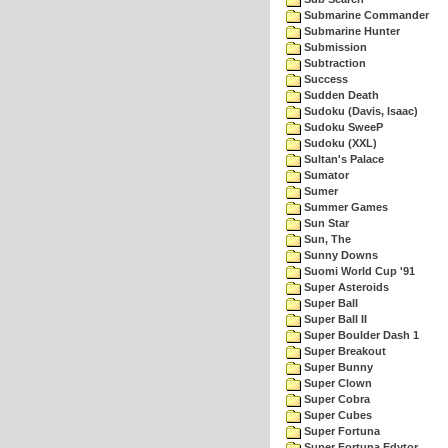
Submarine Commander
Submarine Hunter
Submission
Subtraction
Success
Sudden Death
Sudoku (Davis, Isaac)
Sudoku SweeP
Sudoku (XXL)
Sultan's Palace
Sumator
Sumer
Summer Games
Sun Star
Sun, The
Sunny Downs
Suomi World Cup '91
Super Asteroids
Super Ball
Super Ball II
Super Boulder Dash 1
Super Breakout
Super Bunny
Super Clown
Super Cobra
Super Cubes
Super Fortuna
Super Fortuna Edytor