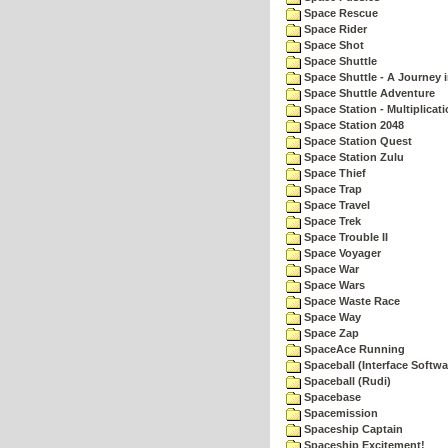
Space Rescue
Space Rider
Space Shot
Space Shuttle
Space Shuttle - A Journey 
Space Shuttle Adventure
Space Station - Multiplicat
Space Station 2048
Space Station Quest
Space Station Zulu
Space Thief
Space Trap
Space Travel
Space Trek
Space Trouble II
Space Voyager
Space War
Space Wars
Space Waste Race
Space Way
Space Zap
SpaceAce Running
Spaceball (Interface Softwa
Spaceball (Rudi)
Spacebase
Spacemission
Spaceship Captain
Spaceship Excitement!