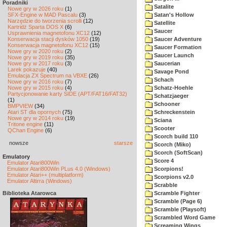
Poradniki
Satalite
Nowe gry w 2026 roku
(1)
SFX-Engine w MAD Pascalu
(3)
Satan's Hollow
Narzędzie do tworzenia scrolli
(12)
Satellite
Kartridż Sparta DOS X
(6)
Saucer
Usprawnienia magnetofonu XC12
(12)
Konserwacja stacji dysków 1050
(19)
Saucer Adventure
Konserwacja magnetofonu XC12
(15)
Saucer Formation
Nowe gry w 2020 roku
(2)
Saucer Launch
Nowe gry w 2019 roku
(35)
Nowe gry w 2017 roku
(3)
Saucerian
Larek pokazuje
(40)
Savage Pond
Emulacja ZX Spectrum na VBXE
(26)
Schach
Nowe gry w 2016 roku
(7)
Nowe gry w 2015 roku
(4)
Schatz-Hoehle
Partycjonowanie karty SIDE (APT/FAT16/FAT32)
Schatzjaeger
(1)
Schooner
BMPVIEW
(34)
Atari ST dla opornych
(75)
Schreckenstein
Nowe gry w 2014 roku
(19)
Sciana
Tritone engine
(11)
Scooter
QChan Engine
(6)
Scorch build 110
nowsze
starsze
Scorch (Miko)
Scorch (SoftScan)
Emulatory
Score 4
Emulator Atari800Win
Emulator Atari800Win PLus 4.0 (Windows)
Scorpions!
Emulator Atari++ (multiplatform)
Scorpions v2.0
Emulator Altirra (Windows)
Scrabble
Biblioteka Atarowca
Scramble Fighter
Scramble (Page 6)
Scramble (Playsoft)
Scrambled Word Game
Screaming Wings