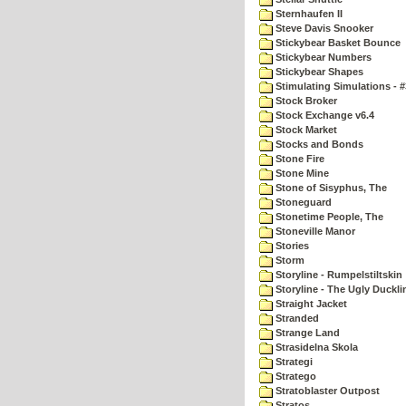
Sternhaufen II
Steve Davis Snooker
Stickybear Basket Bounce
Stickybear Numbers
Stickybear Shapes
Stimulating Simulations - #
Stock Broker
Stock Exchange v6.4
Stock Market
Stocks and Bonds
Stone Fire
Stone Mine
Stone of Sisyphus, The
Stoneguard
Stonetime People, The
Stoneville Manor
Stories
Storm
Storyline - Rumpelstiltskin
Storyline - The Ugly Duckli
Straight Jacket
Stranded
Strange Land
Strasidelna Skola
Strategi
Stratego
Stratoblaster Outpost
Stratos