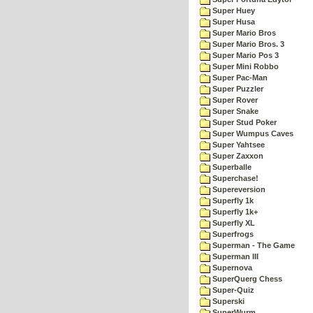
Super Huey
Super Husa
Super Mario Bros
Super Mario Bros. 3
Super Mario Pos 3
Super Mini Robbo
Super Pac-Man
Super Puzzler
Super Rover
Super Snake
Super Stud Poker
Super Wumpus Caves
Super Yahtsee
Super Zaxxon
Superballe
Superchase!
Supereversion
Superfly 1k
Superfly 1k+
Superfly XL
Superfrogs
Superman - The Game
Superman III
Supernova
SuperQuerg Chess
Super-Quiz
Superski
SuperWurm