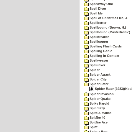
Speedway One
Spell Diver
Spell Me
Spell of Christmas Ice, A
Spellbetter
Spellbound (Brown, H.)
Spellbound (Mastertronic)
Spellbreaker
Spellicopter
Spelling Flash Cards
Spelling Genie
Spelling in Context
Spellweaver
Spelunker
Spider
Spider Attack
Spider City
Spider Eater
Spider Eater (1983)(Koa
Spider Invasion
Spider Quake
Spiky Harold
Spindizzy
Spite & Malice
Spitfire 40
Spitfire Ace
Splat
Splat a Brat