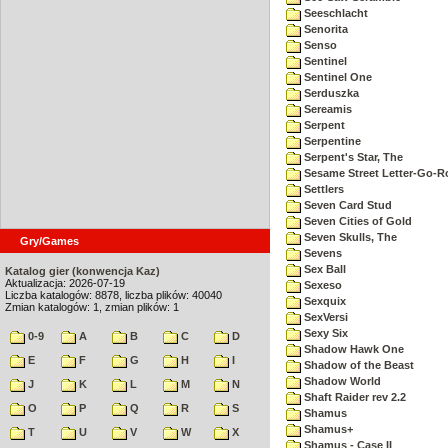
Seeschlacht
Senorita
Senso
Sentinel
Sentinel One
Serduszka
Sereamis
Serpent
Serpentine
Serpent's Star, The
Sesame Street Letter-Go-
Settlers
Seven Card Stud
Seven Cities of Gold
Seven Skulls, The
Gry/Games
Sevens
Sex Ball
Katalog gier (konwencja Kaz)
Aktualizacja: 2026-07-19
Sexeso
Liczba katalogów: 8878, liczba plików: 40040
Sexquix
Zmian katalogów: 1, zmian plików: 1
SexVersi
Sexy Six
0-9
A
B
C
D
Shadow Hawk One
E
F
G
H
I
Shadow of the Beast
Shadow World
J
K
L
M
N
Shaft Raider rev 2.2
O
P
Q
R
S
Shamus
Shamus+
T
U
V
W
X
Shamus - Case II