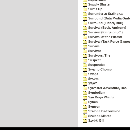
Supply Blaster
Surf's Up
Surrender at Stalingrad
Surround (Data Media Gmb
Surround (Fisher, Burl)
Survival (Beck, Anthony)
Survival (Kingston, C.)
Survival of the Fittest!
Survival (Task Force Game
Survive
Survivor
Survivors, The
Suspect
Suspended
Swamp Chomp
Swapz
Swarm
SWAY
Sylvester Adventure, Das
Symbolism
Syn Boga Wiatru
Synch
Syntron
Szalone Dżdżownice
Szalone Miasto
Szybki Bill