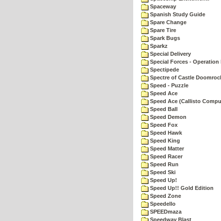
Spaceway
Spanish Study Guide
Spare Change
Spare Tire
Spark Bugs
Sparkz
Special Delivery
Special Forces - Operation 
Spectipede
Spectre of Castle Doomroc
Speed - Puzzle
Speed Ace
Speed Ace (Callisto Compu
Speed Ball
Speed Demon
Speed Fox
Speed Hawk
Speed King
Speed Matter
Speed Racer
Speed Run
Speed Ski
Speed Up!
Speed Up!! Gold Edition
Speed Zone
Speedello
SPEEDmaza
Speedway Blast