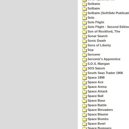
Solitario
Solltaire
Solltaire (SoftSide Publicat
Solo
Solo Flight
Solo Flight - Second Editio
Son of Rockford, The
Sonar Search
Sonic Death
Sons of Liberty
Sop
Sorcerer
Sorcerer's Apprentice
S.O.S. Mangan
SOS Saturn
South Seas Trader 1906
Space 1999
Space Ace
Space Arena
Space Attack
Space Ball
Space Base
Space Battle
Space Binvaders
Space Blaster
Space Bombs
Space Bowl
Space Bumpers