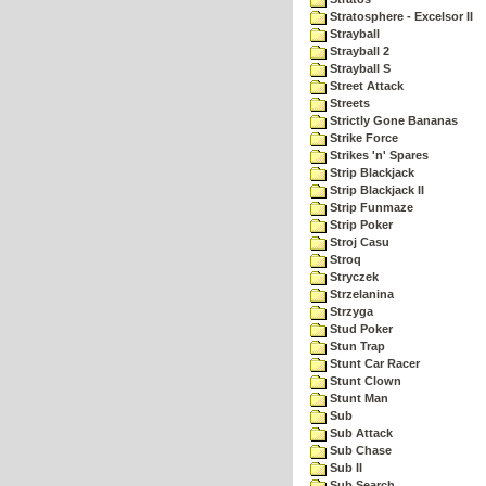
Stratosphere - Excelsor II
Strayball
Strayball 2
Strayball S
Street Attack
Streets
Strictly Gone Bananas
Strike Force
Strikes 'n' Spares
Strip Blackjack
Strip Blackjack II
Strip Funmaze
Strip Poker
Stroj Casu
Stroq
Stryczek
Strzelanina
Strzyga
Stud Poker
Stun Trap
Stunt Car Racer
Stunt Clown
Stunt Man
Sub
Sub Attack
Sub Chase
Sub II
Sub Search