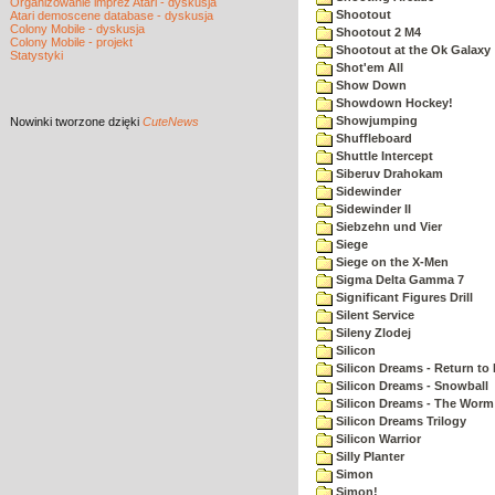
Organizowanie imprez Atari - dyskusja
Shootout
Atari demoscene database - dyskusja
Colony Mobile - dyskusja
Shootout 2 M4
Colony Mobile - projekt
Shootout at the Ok Galaxy
Statystyki
Shot'em All
Show Down
Showdown Hockey!
Showjumping
Nowinki
tworzone dzięki
CuteNews
Shuffleboard
Shuttle Intercept
Siberuv Drahokam
Sidewinder
Sidewinder II
Siebzehn und Vier
Siege
Siege on the X-Men
Sigma Delta Gamma 7
Significant Figures Drill
Silent Service
Sileny Zlodej
Silicon
Silicon Dreams - Return to
Silicon Dreams - Snowball
Silicon Dreams - The Worm 
Silicon Dreams Trilogy
Silicon Warrior
Silly Planter
Simon
Simon!