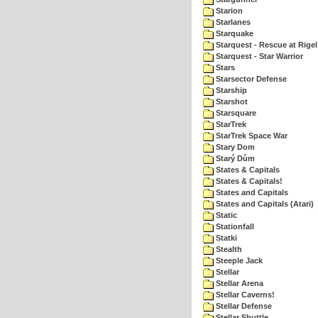
Starion
Starlanes
Starquake
Starquest - Rescue at Rigel
Starquest - Star Warrior
Stars
Starsector Defense
Starship
Starshot
Starsquare
StarTrek
StarTrek Space War
Stary Dom
Starý Dům
States & Capitals
States & Capitals!
States and Capitals
States and Capitals (Atari)
Static
Stationfall
Statki
Stealth
Steeple Jack
Stellar
Stellar Arena
Stellar Caverns!
Stellar Defense
Stellar Shuttle