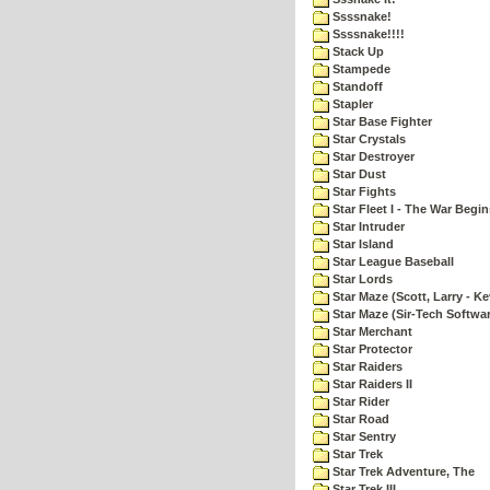
Ssssnake!
Ssssnake!!!!
Stack Up
Stampede
Standoff
Stapler
Star Base Fighter
Star Crystals
Star Destroyer
Star Dust
Star Fights
Star Fleet I - The War Begin
Star Intruder
Star Island
Star League Baseball
Star Lords
Star Maze (Scott, Larry - Ke
Star Maze (Sir-Tech Softwa
Star Merchant
Star Protector
Star Raiders
Star Raiders II
Star Rider
Star Road
Star Sentry
Star Trek
Star Trek Adventure, The
Star Trek III