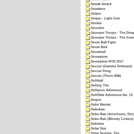
Sneak Attack
Sneakers
Sniper
Sniper - Light Gun
Snokie
Snooker
Snooper Troops - The Disa
Snooper Troops - The Gran
Snow Ball Fight
Snow Bird
Snowball
Snowplow
Snowplow NYD 2017
Soccer (Gamma Software)
Soccer Pong
Soccer (Thorn EMI)
Softball
Softoy, The
Softporn Adventure
SoftSide Adventure No. 13 
Sogon
Soko Maniac
Sokoban
Soko-Ban (Anschuetz, Eric
Soko-Ban (Bloody Coders)
Sokobar
Solar Star
Solar System, The