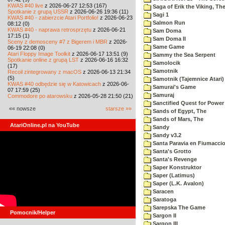
KWAS #40 live
z 2026-06-27 12:53 (167)
Saga of Erik the Viking, Th
Spotkanie z grupą USSR
z 2026-06-26 19:36 (11)
Sagi 1
KWAS #40 - zabierzcie Atari Portfolio!
z 2026-06-23
Salmon Run
08:12 (0)
KWAS #40 - naprawa retrosprzętu
z 2026-06-21
Sam Doma
17:15 (1)
Sam Doma II
Sceny z demosceny #7 z Bigerem i MBR
z 2026-
Same Game
06-19 22:08 (0)
Atari Floppy Image Toolkit
z 2026-06-17 13:51 (9)
Sammy the Sea Serpent
Spotkanie online z grupą LST
z 2026-06-16 16:32
Samolocik
(17)
Samotnik
Recoil zintegrowany z macOS
z 2026-06-13 21:34
(5)
Samotnik (Tajemnice Atari)
KWAS #40 odbędzie się w Katowicach
z 2026-06-
Samurai's Game
07 17:59 (25)
Samuraj
Commodore po atarowsku
z 2026-05-28 21:50 (21)
Sanctified Quest for Power
«« nowsze
starsze »»
Sands of Egypt, The
Sands of Mars, The
AtariOnline.pl na YouTube
Sandy
Sandy v3.2
Santa Paravia en Fiumacci
Santa's Grotto
Santa's Revenge
Saper Konstruktor
Saper (Latimus)
Saper (L.K. Avalon)
Saracen
Saratoga
Sarepska The Game
Pomocnik/Helper
Sargon II
Sargon III