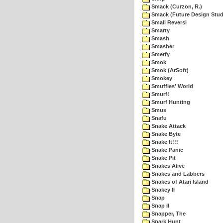
Smack (Curzon, R.)
Smack (Future Design Stud
Small Reversi
Smarty
Smash
Smasher
Smerfy
Smok
Smok (ArSoft)
Smokey
Smuffies' World
Smurf!
Smurf Hunting
Smus
Snafu
Snake Attack
Snake Byte
Snake It!!!
Snake Panic
Snake Pit
Snakes Alive
Snakes and Labbers
Snakes of Atari Island
Snakey II
Snap
Snap II
Snapper, The
Snark Hunt