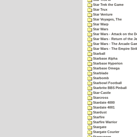
Star Trek the Game
Star Trux
Star Venture
Star Voyages, The
Star Warp
Star Wars
Star Wars - Attack on the D
Star Wars - Return of the Je
Star Wars - The Arcade Ga
Star Wars - The Empire Str
Starball
Starbase Alpha
Starbase Hyperion
Starbase Omega
Starblade
Starbomb
Starbowl Football
Starbrite BBS Pinball
Star-Castle
Starcross
Stardate 4000
Stardate 4001
Stardust
Starfire
Starfire Warrior
Stargate
Stargate Courier
Stargunner