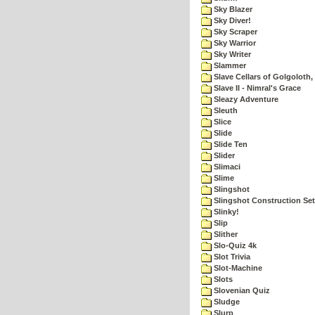
Sky Blazer
Sky Diver!
Sky Scraper
Sky Warrior
Sky Writer
Slammer
Slave Cellars of Golgoloth,
Slave II - Nimral's Grace
Sleazy Adventure
Sleuth
Slice
Slide
Slide Ten
Slider
Slimaci
Slime
Slingshot
Slingshot Construction Set
Slinky!
Slip
Slither
Slo-Quiz 4k
Slot Trivia
Slot-Machine
Slots
Slovenian Quiz
Sludge
Slurp