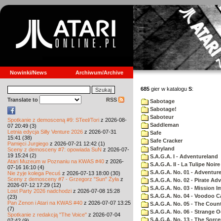
Nowinki/News
Archiwum/Archive
685
gier w katalogu
S
:
Translate to
RSS
Sabotage
Sabotage!
Saboteur
Spotkanie z demosceną #9: STeel/Tori
z 2026-08-
Saddleman
07 20:49 (3)
Letnia edycja Silly Venture 2026
z 2026-07-31
Safe
15:41 (38)
Safe Cracker
Pamięci Jurgiego
z 2026-07-21 12:42 (1)
Safryland
Sceny z demosceny #7: opowiada SuN
z 2026-07-
19 15:24 (2)
S.A.G.A. I - Adventureland
Atari Muzeum w Poznaniu na KWAS #40
z 2026-
S.A.G.A. II - La Tulipe Noire
07-16 16:10 (4)
S.A.G.A. No. 01 - Adventur
Nie żyje kolega Pecuś
z 2026-07-13 18:00 (30)
Sceny z demosceny #7 - Grzegorz "Sun" Żyła
z
S.A.G.A. No. 02 - Pirate Ad
2026-07-12 17:29 (12)
S.A.G.A. No. 03 - Mission I
Lost Party 2026 nadchodzi
z 2026-07-08 15:28
S.A.G.A. No. 04 - Voodoo C
(23)
Pan Zenon i Atari na KWAS #40
z 2026-07-07 13:25
S.A.G.A. No. 05 - The Coun
(7)
S.A.G.A. No. 06 - Strange 
Spotkanie z redakcją "The Voice"
z 2026-07-04
S.A.G.A. No. 13 - The Sorce
07:42 (9)