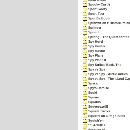
Spooky Castle
Sport Goofy
Sport-Test
Spot Da Boob
Sprawdzian z Historii Polsk
Springer
Sprint I
Sprong - The Quest for the
Spy Hotel
Spy Hunter
Spy Master
Spy Plane
Spy Plane II
Spy Strikes Back, The
Spy vs Spy
Spy vs Spy - Arctic Antics
Spy vs Spy - The Island Ca
Spycat
Spy's Demise
Sqoid
Square
Squares
Squeeeeze!!!
Squirm Tracks
Squirrel on a Pogo Stick
Squish'em
SS Achilles
Sssnake It!