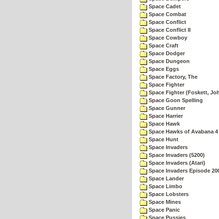
Space Cadet
Space Combat
Space Conflict
Space Conflict II
Space Cowboy
Space Craft
Space Dodger
Space Dungeon
Space Eggs
Space Factory, The
Space Fighter
Space Fighter (Foskett, Jo
Space Goon Spelling
Space Gunner
Space Harrier
Space Hawk
Space Hawks of Avabana 4
Space Hunt
Space Invaders
Space Invaders (5200)
Space Invaders (Atari)
Space Invaders Episode 20
Space Lander
Space Limbo
Space Lobsters
Space Mines
Space Panic
Space Pussies