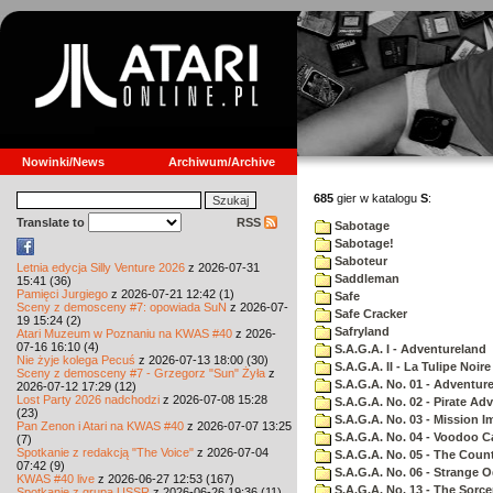
Nowinki/News
Archiwum/Archive
685
gier w katalogu
S
:
Translate to
RSS
Sabotage
Sabotage!
Saboteur
Letnia edycja Silly Venture 2026
z 2026-07-31
Saddleman
15:41 (36)
Pamięci Jurgiego
z 2026-07-21 12:42 (1)
Safe
Sceny z demosceny #7: opowiada SuN
z 2026-07-
Safe Cracker
19 15:24 (2)
Safryland
Atari Muzeum w Poznaniu na KWAS #40
z 2026-
07-16 16:10 (4)
S.A.G.A. I - Adventureland
Nie żyje kolega Pecuś
z 2026-07-13 18:00 (30)
S.A.G.A. II - La Tulipe Noire
Sceny z demosceny #7 - Grzegorz "Sun" Żyła
z
S.A.G.A. No. 01 - Adventur
2026-07-12 17:29 (12)
Lost Party 2026 nadchodzi
z 2026-07-08 15:28
S.A.G.A. No. 02 - Pirate Ad
(23)
S.A.G.A. No. 03 - Mission I
Pan Zenon i Atari na KWAS #40
z 2026-07-07 13:25
S.A.G.A. No. 04 - Voodoo C
(7)
Spotkanie z redakcją "The Voice"
z 2026-07-04
S.A.G.A. No. 05 - The Coun
07:42 (9)
S.A.G.A. No. 06 - Strange 
KWAS #40 live
z 2026-06-27 12:53 (167)
S.A.G.A. No. 13 - The Sorce
Spotkanie z grupą USSR
z 2026-06-26 19:36 (11)