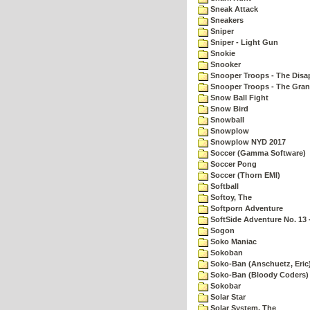
Sneak Attack
Sneakers
Sniper
Sniper - Light Gun
Snokie
Snooker
Snooper Troops - The Disa
Snooper Troops - The Gran
Snow Ball Fight
Snow Bird
Snowball
Snowplow
Snowplow NYD 2017
Soccer (Gamma Software)
Soccer Pong
Soccer (Thorn EMI)
Softball
Softoy, The
Softporn Adventure
SoftSide Adventure No. 13 
Sogon
Soko Maniac
Sokoban
Soko-Ban (Anschuetz, Eric
Soko-Ban (Bloody Coders)
Sokobar
Solar Star
Solar System, The