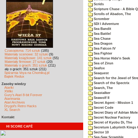
Scrids
Scripture Chase - A Bible Q
Scrolls of Abadon, The
Scromber
SDI I Adventure
Sea Bandit
Sea Battle!
Sea Chase
Sea Dragon
Sea Falcon IV
Czasopisma: 714 sztuk
(185)
Sea Fighter
Materiały scenowe: 32 sztuki
(9)
Materiały książkowe: 141 sztuk
(55)
Sea Horse Hide'n Seek
Materiały firmowe: 27 sztuk
(20)
Sea of Zirun
Materiały o grach: 351 sztuk
(211)
Seafox
ały o grach: 351 sztuk (211)
Spiżarnia Voya na Chomikuj.pl
Seaquest
Bajtek Redux
Search for the Jewel of Str
Search of the Spectrix
Zasoby wiedzy
Atariki
Search, The
XWiki
Seastalker
Gury's Atari 8-bit Forever
Seawolf II
Atarimania
Atari Archives
Secret Agent - Mission 1
Drygol's Retro Hacks
Secret Code
XL Search
Secret Diary of Adrian Mole
Kontakt
Secret Nuclear Factory
Secret of Kyobu Di, The
HI SCORE CAFÉ
Secretum Labyrinth Kings 
Sector 10
See-Saw Scramble