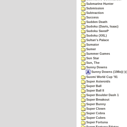
Submarine Hunter
Submission
Subtraction
Success
Sudden Death
Sudoku (Davis, Isaac)
Sudoku SweeP
Sudoku (XXL)
Sultan's Palace
Sumator
Sumer
Summer Games
Sun Star
Sun, The
Sunny Downs
Sunny Downs (198x)(-)(-
Suomi World Cup '91
Super Asteroids
Super Ball
Super Ball II
Super Boulder Dash 1
Super Breakout
Super Bunny
Super Clown
Super Cobra
Super Cubes
Super Fortuna
Super Fortuna Edytor