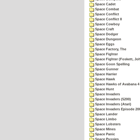
Space Cadet
Space Combat
Space Conflict
Space Conflict II
Space Cowboy
Space Craft
Space Dodger
Space Dungeon
Space Eggs
Space Factory, The
Space Fighter
Space Fighter (Foskett, Jo
Space Goon Spelling
Space Gunner
Space Harrier
Space Hawk
Space Hawks of Avabana 4
Space Hunt
Space Invaders
Space Invaders (5200)
Space Invaders (Atari)
Space Invaders Episode 20
Space Lander
Space Limbo
Space Lobsters
Space Mines
Space Panic
Space Pussies