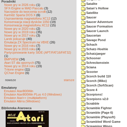
Poradniki
Satalite
Nowe gry w 2026 roku
(1)
SFX-Engine w MAD Pascalu
(3)
Satan's Hollow
Narzędzie do tworzenia scrolli
(12)
Satellite
Kartridż Sparta DOS X
(6)
Saucer
Usprawnienia magnetofonu XC12
(12)
Konserwacja stacji dysków 1050
(19)
Saucer Adventure
Konserwacja magnetofonu XC12
(15)
Saucer Formation
Nowe gry w 2020 roku
(2)
Saucer Launch
Nowe gry w 2019 roku
(35)
Nowe gry w 2017 roku
(3)
Saucerian
Larek pokazuje
(40)
Savage Pond
Emulacja ZX Spectrum na VBXE
(26)
Schach
Nowe gry w 2016 roku
(7)
Nowe gry w 2015 roku
(4)
Schatz-Hoehle
Partycjonowanie karty SIDE (APT/FAT16/FAT32)
Schatzjaeger
(1)
Schooner
BMPVIEW
(34)
Atari ST dla opornych
(75)
Schreckenstein
Nowe gry w 2014 roku
(19)
Sciana
Tritone engine
(11)
Scooter
QChan Engine
(6)
Scorch build 110
nowsze
starsze
Scorch (Miko)
Scorch (SoftScan)
Emulatory
Score 4
Emulator Atari800Win
Emulator Atari800Win PLus 4.0 (Windows)
Scorpions!
Emulator Atari++ (multiplatform)
Scorpions v2.0
Emulator Altirra (Windows)
Scrabble
Biblioteka Atarowca
Scramble Fighter
Scramble (Page 6)
Scramble (Playsoft)
Scrambled Word Game
Screaming Wings