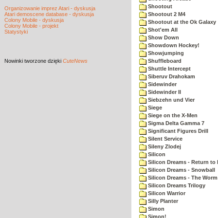
Shootout
Organizowanie imprez Atari - dyskusja
Atari demoscene database - dyskusja
Shootout 2 M4
Colony Mobile - dyskusja
Shootout at the Ok Galaxy
Colony Mobile - projekt
Shot'em All
Statystyki
Show Down
Showdown Hockey!
Showjumping
Nowinki
tworzone dzięki
CuteNews
Shuffleboard
Shuttle Intercept
Siberuv Drahokam
Sidewinder
Sidewinder II
Siebzehn und Vier
Siege
Siege on the X-Men
Sigma Delta Gamma 7
Significant Figures Drill
Silent Service
Sileny Zlodej
Silicon
Silicon Dreams - Return to
Silicon Dreams - Snowball
Silicon Dreams - The Worm 
Silicon Dreams Trilogy
Silicon Warrior
Silly Planter
Simon
Simon!