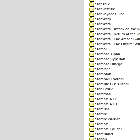
Star Trux
Star Venture
Star Voyages, The
Star Warp
Star Wars
Star Wars - Attack on the D
Star Wars - Return of the Je
Star Wars - The Arcade Ga
Star Wars - The Empire Str
Starball
Starbase Alpha
Starbase Hyperion
Starbase Omega
Starblade
Starbomb
Starbowl Football
Starbrite BBS Pinball
Star-Castle
Starcross
Stardate 4000
Stardate 4001
Stardust
Starfire
Starfire Warrior
Stargate
Stargate Courier
Stargunner
Starion