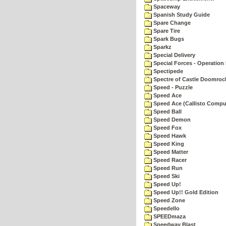
Spaceway
Spanish Study Guide
Spare Change
Spare Tire
Spark Bugs
Sparkz
Special Delivery
Special Forces - Operation 
Spectipede
Spectre of Castle Doomroc
Speed - Puzzle
Speed Ace
Speed Ace (Callisto Compu
Speed Ball
Speed Demon
Speed Fox
Speed Hawk
Speed King
Speed Matter
Speed Racer
Speed Run
Speed Ski
Speed Up!
Speed Up!! Gold Edition
Speed Zone
Speedello
SPEEDmaza
Speedway Blast