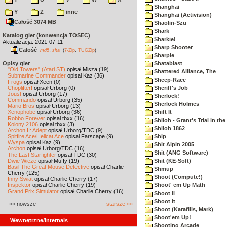
Shanghai
Y
Z
inne
Shanghai (Activision)
Całość 3074 MB
Shaolin-Szu
Shark
Katalog gier (konwencja TOSEC)
Sharkie!
Aktualizacja: 2021-07-11
Sharp Shooter
Całość
,
md5
sha
(
7-Zip
,
TUGZip
)
Sharpie
Opisy gier
Shatablast
"Old Towers" (Atari ST)
opisał Misza (19)
Shattered Alliance, The
Submarine Commander
opisał Kaz (36)
Sheep-Race
Frogs
opisał Xeen (0)
Choplifter!
opisał Urborg (0)
Sheriff's Job
Joust
opisał Urborg (17)
Sherlock!
Commando
opisał Urborg (35)
Sherlock Holmes
Mario Bros
opisał Urborg (13)
Xenophobe
opisał Urborg (36)
Shift It
Robbo Forever
opisał tbxx (16)
Shiloh - Grant's Trial in th
Kolony 2106
opisał tbxx (3)
Shiloh 1862
Archon II: Adept
opisał Urborg/TDC (9)
Spitfire Ace/Hellcat Ace
opisał Farscape (9)
Ship
Wyspa
opisał Kaz (9)
Shit Alpin 2005
Archon
opisał Urborg/TDC (16)
Shit (ANG Software)
The Last Starfighter
opisał TDC (30)
Dwie Wieże
opisał Muffy (19)
Shit (KE-Soft)
Basil The Great Mouse Detective
opisał Charlie
Shmup
Cherry (125)
Shoot (Compute!)
Inny Świat
opisał Charlie Cherry (17)
Inspektor
opisał Charlie Cherry (19)
Shoot' em Up Math
Grand Prix Simulator
opisał Charlie Cherry (16)
Shoot II
Shoot It
«« nowsze
starsze »»
Shoot (Karafilis, Mark)
Shoot'em Up!
Wewnętrzne/Internals
Shooting Arcade