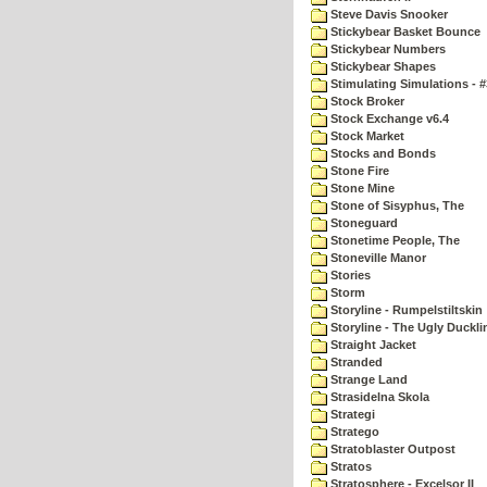
Steve Davis Snooker
Stickybear Basket Bounce
Stickybear Numbers
Stickybear Shapes
Stimulating Simulations - #
Stock Broker
Stock Exchange v6.4
Stock Market
Stocks and Bonds
Stone Fire
Stone Mine
Stone of Sisyphus, The
Stoneguard
Stonetime People, The
Stoneville Manor
Stories
Storm
Storyline - Rumpelstiltskin
Storyline - The Ugly Duckli
Straight Jacket
Stranded
Strange Land
Strasidelna Skola
Strategi
Stratego
Stratoblaster Outpost
Stratos
Stratosphere - Excelsor II