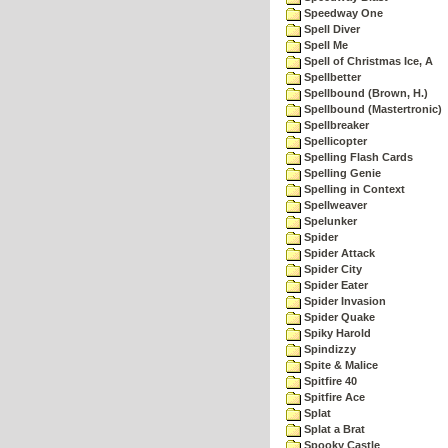
Speedway One
Spell Diver
Spell Me
Spell of Christmas Ice, A
Spellbetter
Spellbound (Brown, H.)
Spellbound (Mastertronic)
Spellbreaker
Spellicopter
Spelling Flash Cards
Spelling Genie
Spelling in Context
Spellweaver
Spelunker
Spider
Spider Attack
Spider City
Spider Eater
Spider Invasion
Spider Quake
Spiky Harold
Spindizzy
Spite & Malice
Spitfire 40
Spitfire Ace
Splat
Splat a Brat
Spooky Castle