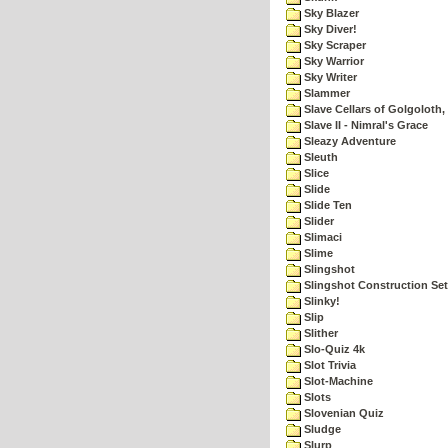
Sky Blazer
Sky Diver!
Sky Scraper
Sky Warrior
Sky Writer
Slammer
Slave Cellars of Golgoloth,
Slave II - Nimral's Grace
Sleazy Adventure
Sleuth
Slice
Slide
Slide Ten
Slider
Slimaci
Slime
Slingshot
Slingshot Construction Set
Slinky!
Slip
Slither
Slo-Quiz 4k
Slot Trivia
Slot-Machine
Slots
Slovenian Quiz
Sludge
Slurp