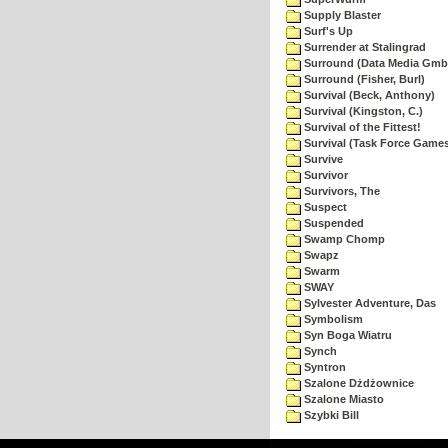
Supply Blaster
Surf's Up
Surrender at Stalingrad
Surround (Data Media Gmb
Surround (Fisher, Burl)
Survival (Beck, Anthony)
Survival (Kingston, C.)
Survival of the Fittest!
Survival (Task Force Game
Survive
Survivor
Survivors, The
Suspect
Suspended
Swamp Chomp
Swapz
Swarm
SWAY
Sylvester Adventure, Das
Symbolism
Syn Boga Wiatru
Synch
Syntron
Szalone Dżdżownice
Szalone Miasto
Szybki Bill