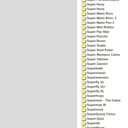
Super Huey
Super Husa
Super Mario Bros
Super Mario Bros. 3
Super Mario Pos 3
Super Mini Robbo
Super Pac-Man
Super Puzzler
Super Rover
Super Snake
Super Stud Poker
Super Wumpus Caves
Super Yahtsee
Super Zaxxon
Superballe
Superchase!
Supereversion
Superfly 1k
Superfly 1k+
Superfly XL
Superfrogs
Superman - The Game
Superman III
Supernova
SuperQuerg Chess
Super-Quiz
Superski
SuperWurm