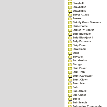
Strayball
Strayball 2
Strayball S
Street Attack
Streets
Strictly Gone Bananas
Strike Force
Strikes 'n' Spares
Strip Blackjack
Strip Blackjack II
Strip Funmaze
Strip Poker
Stroj Casu
Stroq
Stryczek
Strzelanina
Strzyga
Stud Poker
Stun Trap
Stunt Car Racer
Stunt Clown
Stunt Man
Sub
Sub Attack
Sub Chase
Sub II
Sub Search
Submarine Commander