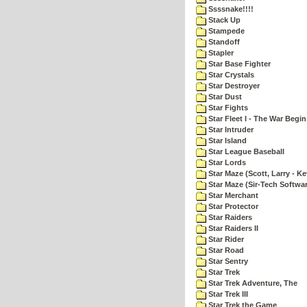
Ssssnake!!!!
Stack Up
Stampede
Standoff
Stapler
Star Base Fighter
Star Crystals
Star Destroyer
Star Dust
Star Fights
Star Fleet I - The War Begin
Star Intruder
Star Island
Star League Baseball
Star Lords
Star Maze (Scott, Larry - Ke
Star Maze (Sir-Tech Softwa
Star Merchant
Star Protector
Star Raiders
Star Raiders II
Star Rider
Star Road
Star Sentry
Star Trek
Star Trek Adventure, The
Star Trek III
Star Trek the Game