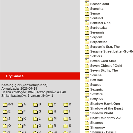
Seeschlacht
Senorita
Senso
Sentinel
Sentinel One
Serduszka
Sereamis
Serpent
Serpentine
Serpent's Star, The
Sesame Street Letter-Go-
Settlers
Seven Card Stud
Seven Cities of Gold
Seven Skulls, The
Sevens
Gry/Games
Sex Ball
Sexeso
Katalog gier (konwencja Kaz)
Aktualizacja: 2026-07-19
Sexquix
Liczba katalogów: 8878, liczba plików: 40040
SexVersi
Zmian katalogów: 1, zmian plików: 1
Sexy Six
Shadow Hawk One
0-9
A
B
C
D
Shadow of the Beast
E
F
G
H
I
Shadow World
Shaft Raider rev 2.2
J
K
L
M
N
Shamus
O
P
Q
R
S
Shamus+
Shamus - Case II
T
U
V
W
X