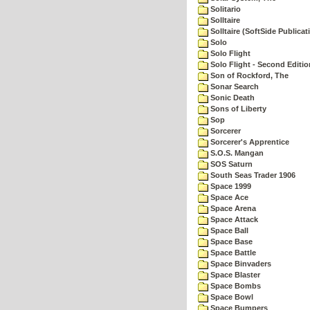
Solitario
Solltaire
Solltaire (SoftSide Publicat
Solo
Solo Flight
Solo Flight - Second Editio
Son of Rockford, The
Sonar Search
Sonic Death
Sons of Liberty
Sop
Sorcerer
Sorcerer's Apprentice
S.O.S. Mangan
SOS Saturn
South Seas Trader 1906
Space 1999
Space Ace
Space Arena
Space Attack
Space Ball
Space Base
Space Battle
Space Binvaders
Space Blaster
Space Bombs
Space Bowl
Space Bumpers