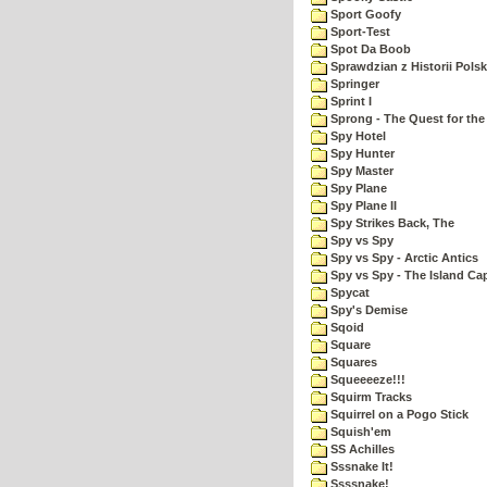
Sport Goofy
Sport-Test
Spot Da Boob
Sprawdzian z Historii Polsk
Springer
Sprint I
Sprong - The Quest for the
Spy Hotel
Spy Hunter
Spy Master
Spy Plane
Spy Plane II
Spy Strikes Back, The
Spy vs Spy
Spy vs Spy - Arctic Antics
Spy vs Spy - The Island Ca
Spycat
Spy's Demise
Sqoid
Square
Squares
Squeeeeze!!!
Squirm Tracks
Squirrel on a Pogo Stick
Squish'em
SS Achilles
Sssnake It!
Ssssnake!