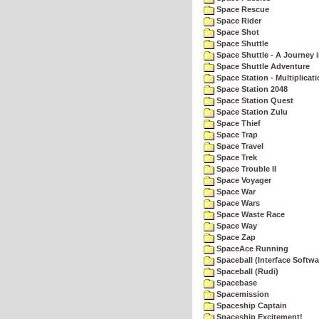
Space Rescue
Space Rider
Space Shot
Space Shuttle
Space Shuttle - A Journey 
Space Shuttle Adventure
Space Station - Multiplicat
Space Station 2048
Space Station Quest
Space Station Zulu
Space Thief
Space Trap
Space Travel
Space Trek
Space Trouble II
Space Voyager
Space War
Space Wars
Space Waste Race
Space Way
Space Zap
SpaceAce Running
Spaceball (Interface Softwa
Spaceball (Rudi)
Spacebase
Spacemission
Spaceship Captain
Spaceship Excitement!