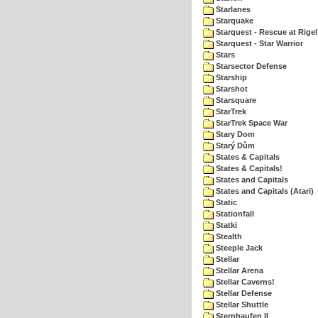
Starlanes
Starquake
Starquest - Rescue at Rigel
Starquest - Star Warrior
Stars
Starsector Defense
Starship
Starshot
Starsquare
StarTrek
StarTrek Space War
Stary Dom
Starý Dům
States & Capitals
States & Capitals!
States and Capitals
States and Capitals (Atari)
Static
Stationfall
Statki
Stealth
Steeple Jack
Stellar
Stellar Arena
Stellar Caverns!
Stellar Defense
Stellar Shuttle
Sternhaufen II