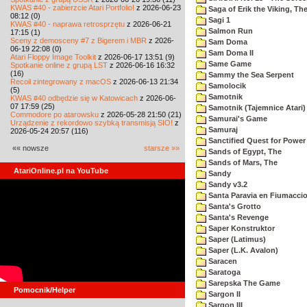
KWAS #40 - zabierzcie Atari Portfolio!
z 2026-06-23
Saga of Erik the Viking, Th
08:12 (0)
Sagi 1
KWAS #40 - naprawa retrosprzętu
z 2026-06-21
Salmon Run
17:15 (1)
Sceny z demosceny #7 z Bigerem i MBR
z 2026-
Sam Doma
06-19 22:08 (0)
Sam Doma II
Atari Floppy Image Toolkit
z 2026-06-17 13:51 (9)
Same Game
Spotkanie online z grupą LST
z 2026-06-16 16:32
(16)
Sammy the Sea Serpent
Recoil zintegrowany z macOS
z 2026-06-13 21:34
Samolocik
(5)
Samotnik
KWAS #40 odbędzie się w Katowicach
z 2026-06-
07 17:59 (25)
Samotnik (Tajemnice Atari)
Commodore po atarowsku
z 2026-05-28 21:50 (21)
Samurai's Game
Urządzenie z rekordowo szybką transmisją SIO!
z
Samuraj
2026-05-24 20:57 (116)
Sanctified Quest for Power
«« nowsze
starsze »»
Sands of Egypt, The
Sands of Mars, The
AtariOnline.pl na YouTube
Sandy
Sandy v3.2
Santa Paravia en Fiumacci
Santa's Grotto
Santa's Revenge
Saper Konstruktor
Saper (Latimus)
Saper (L.K. Avalon)
Saracen
Saratoga
Sarepska The Game
Pomocnik/Helper
Sargon II
Sargon III