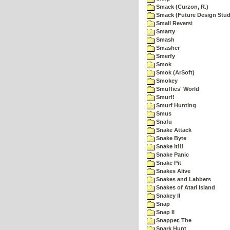
Smack (Curzon, R.)
Smack (Future Design Stud
Small Reversi
Smarty
Smash
Smasher
Smerfy
Smok
Smok (ArSoft)
Smokey
Smuffies' World
Smurf!
Smurf Hunting
Smus
Snafu
Snake Attack
Snake Byte
Snake It!!!
Snake Panic
Snake Pit
Snakes Alive
Snakes and Labbers
Snakes of Atari Island
Snakey II
Snap
Snap II
Snapper, The
Snark Hunt