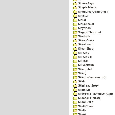
Simon Says
Simple Minds
Simulated Computer II
Sinistar
Sir Ed
Sir Lancelot
Sisyphos
Sixgun Shootout
Skarbnik
Skate Crazy
Skateboard
Skeet Shoot
Ski King
Ski King II
Ski Run
Ski Weltcup
Skiabfahrt
Skiing
Skiing (Centaursoft)
Ski-It
Skinhead Story
Skirmish
Skoczek (Tajemnice Atari)
Skoczek (Tertet)
Skool Daze
Skull Chase
Skulls
Skunk