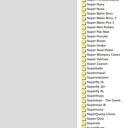
Super Huey
Super Husa
Super Mario Bros
Super Mario Bros. 3
Super Mario Pos 3
Super Mini Robbo
Super Pac-Man
Super Puzzler
Super Rover
Super Snake
Super Stud Poker
Super Wumpus Caves
Super Yahtsee
Super Zaxxon
Superballe
Superchase!
Supereversion
Superfly 1k
Superfly 1k+
Superfly XL
Superfrogs
Superman - The Game
Superman III
Supernova
SuperQuerg Chess
Super-Quiz
Superski
SuperWurm