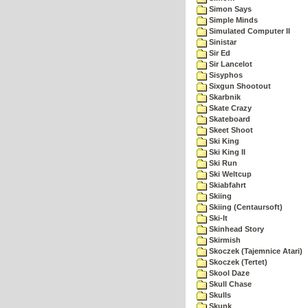
Simon Says
Simple Minds
Simulated Computer II
Sinistar
Sir Ed
Sir Lancelot
Sisyphos
Sixgun Shootout
Skarbnik
Skate Crazy
Skateboard
Skeet Shoot
Ski King
Ski King II
Ski Run
Ski Weltcup
Skiabfahrt
Skiing
Skiing (Centaursoft)
Ski-It
Skinhead Story
Skirmish
Skoczek (Tajemnice Atari)
Skoczek (Tertet)
Skool Daze
Skull Chase
Skulls
Skunk