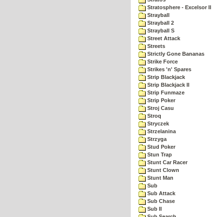
Stratosphere - Excelsor II
Strayball
Strayball 2
Strayball S
Street Attack
Streets
Strictly Gone Bananas
Strike Force
Strikes 'n' Spares
Strip Blackjack
Strip Blackjack II
Strip Funmaze
Strip Poker
Stroj Casu
Stroq
Stryczek
Strzelanina
Strzyga
Stud Poker
Stun Trap
Stunt Car Racer
Stunt Clown
Stunt Man
Sub
Sub Attack
Sub Chase
Sub II
Sub Search