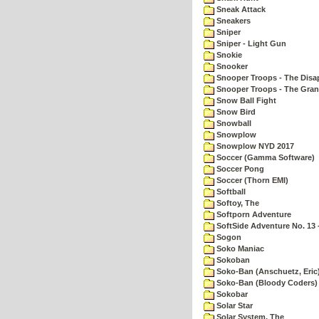
Sneak Attack
Sneakers
Sniper
Sniper - Light Gun
Snokie
Snooker
Snooper Troops - The Disa
Snooper Troops - The Gran
Snow Ball Fight
Snow Bird
Snowball
Snowplow
Snowplow NYD 2017
Soccer (Gamma Software)
Soccer Pong
Soccer (Thorn EMI)
Softball
Softoy, The
Softporn Adventure
SoftSide Adventure No. 13 
Sogon
Soko Maniac
Sokoban
Soko-Ban (Anschuetz, Eric
Soko-Ban (Bloody Coders)
Sokobar
Solar Star
Solar System, The