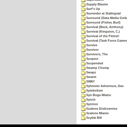
Supply Blaster
Surf's Up
Surrender at Stalingrad
Surround (Data Media Gmb
Surround (Fisher, Burl)
Survival (Beck, Anthony)
Survival (Kingston, C.)
Survival of the Fittest!
Survival (Task Force Game
Survive
Survivor
Survivors, The
Suspect
Suspended
Swamp Chomp
Swapz
Swarm
SWAY
Sylvester Adventure, Das
Symbolism
Syn Boga Wiatru
Synch
Syntron
Szalone Dżdżownice
Szalone Miasto
Szybki Bill