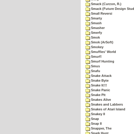
Smack (Curzon, R.)
Smack (Future Design Stud
Small Reversi
Smarty
Smash
Smasher
Smerfy
Smok
Smok (ArSoft)
Smokey
Smuffies' World
Smurf!
Smurf Hunting
Smus
Snafu
Snake Attack
Snake Byte
Snake It!!!
Snake Panic
Snake Pit
Snakes Alive
Snakes and Labbers
Snakes of Atari Island
Snakey II
Snap
Snap II
Snapper, The
Snark Hunt