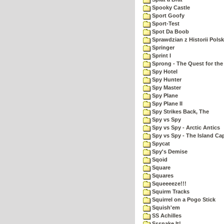
Spooky Castle
Sport Goofy
Sport-Test
Spot Da Boob
Sprawdzian z Historii Polsk
Springer
Sprint I
Sprong - The Quest for the
Spy Hotel
Spy Hunter
Spy Master
Spy Plane
Spy Plane II
Spy Strikes Back, The
Spy vs Spy
Spy vs Spy - Arctic Antics
Spy vs Spy - The Island Ca
Spycat
Spy's Demise
Sqoid
Square
Squares
Squeeeeze!!!
Squirm Tracks
Squirrel on a Pogo Stick
Squish'em
SS Achilles
Sssnake It!