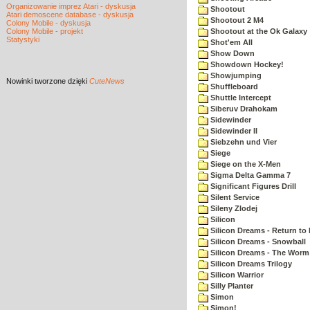
Organizowanie imprez Atari - dyskusja
Shootout
Atari demoscene database - dyskusja
Shootout 2 M4
Colony Mobile - dyskusja
Colony Mobile - projekt
Shootout at the Ok Galaxy
Statystyki
Shot'em All
Show Down
Showdown Hockey!
Showjumping
Nowinki
tworzone dzięki
CuteNews
Shuffleboard
Shuttle Intercept
Siberuv Drahokam
Sidewinder
Sidewinder II
Siebzehn und Vier
Siege
Siege on the X-Men
Sigma Delta Gamma 7
Significant Figures Drill
Silent Service
Sileny Zlodej
Silicon
Silicon Dreams - Return to
Silicon Dreams - Snowball
Silicon Dreams - The Worm 
Silicon Dreams Trilogy
Silicon Warrior
Silly Planter
Simon
Simon!