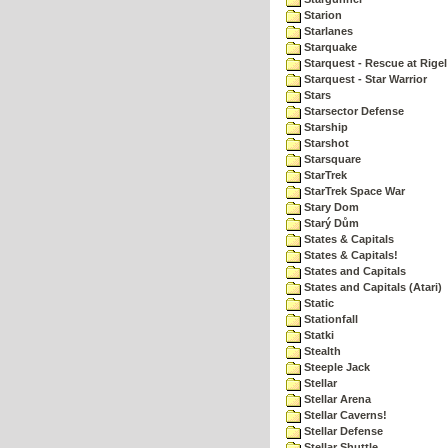
Starion
Starlanes
Starquake
Starquest - Rescue at Rigel
Starquest - Star Warrior
Stars
Starsector Defense
Starship
Starshot
Starsquare
StarTrek
StarTrek Space War
Stary Dom
Starý Dům
States & Capitals
States & Capitals!
States and Capitals
States and Capitals (Atari)
Static
Stationfall
Statki
Stealth
Steeple Jack
Stellar
Stellar Arena
Stellar Caverns!
Stellar Defense
Stellar Shuttle