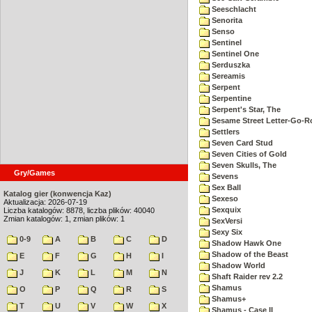
Seeschlacht
Senorita
Senso
Sentinel
Sentinel One
Serduszka
Sereamis
Serpent
Serpentine
Serpent's Star, The
Sesame Street Letter-Go-
Settlers
Seven Card Stud
Seven Cities of Gold
Seven Skulls, The
Gry/Games
Sevens
Sex Ball
Katalog gier (konwencja Kaz)
Sexeso
Aktualizacja: 2026-07-19
Sexquix
Liczba katalogów: 8878, liczba plików: 40040
Zmian katalogów: 1, zmian plików: 1
SexVersi
Sexy Six
0-9
A
B
C
D
Shadow Hawk One
Shadow of the Beast
E
F
G
H
I
Shadow World
J
K
L
M
N
Shaft Raider rev 2.2
Shamus
O
P
Q
R
S
Shamus+
T
U
V
W
X
Shamus - Case II