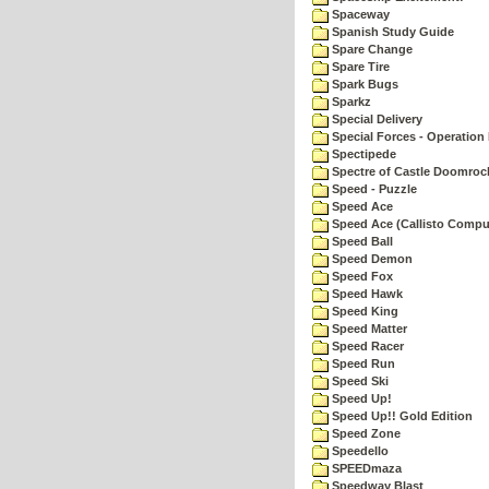
Spaceway
Spanish Study Guide
Spare Change
Spare Tire
Spark Bugs
Sparkz
Special Delivery
Special Forces - Operation 
Spectipede
Spectre of Castle Doomroc
Speed - Puzzle
Speed Ace
Speed Ace (Callisto Compu
Speed Ball
Speed Demon
Speed Fox
Speed Hawk
Speed King
Speed Matter
Speed Racer
Speed Run
Speed Ski
Speed Up!
Speed Up!! Gold Edition
Speed Zone
Speedello
SPEEDmaza
Speedway Blast