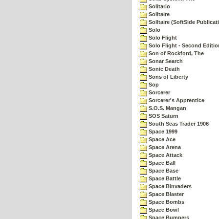
Solitario
Solltaire
Solltaire (SoftSide Publicat
Solo
Solo Flight
Solo Flight - Second Editio
Son of Rockford, The
Sonar Search
Sonic Death
Sons of Liberty
Sop
Sorcerer
Sorcerer's Apprentice
S.O.S. Mangan
SOS Saturn
South Seas Trader 1906
Space 1999
Space Ace
Space Arena
Space Attack
Space Ball
Space Base
Space Battle
Space Binvaders
Space Blaster
Space Bombs
Space Bowl
Space Bumpers