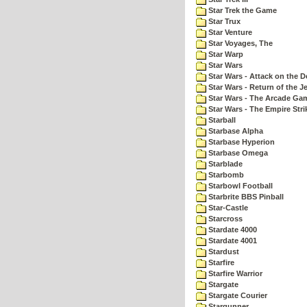
Star Trek the Game
Star Trux
Star Venture
Star Voyages, The
Star Warp
Star Wars
Star Wars - Attack on the D
Star Wars - Return of the Je
Star Wars - The Arcade Ga
Star Wars - The Empire Str
Starball
Starbase Alpha
Starbase Hyperion
Starbase Omega
Starblade
Starbomb
Starbowl Football
Starbrite BBS Pinball
Star-Castle
Starcross
Stardate 4000
Stardate 4001
Stardust
Starfire
Starfire Warrior
Stargate
Stargate Courier
Stargunner