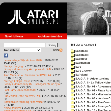
Nowinki/News
Archiwum/Archive
685
gier w katalogu
S
:
Translate to
RSS
Sabotage
Sabotage!
Saboteur
Letnia edycja Silly Venture 2026
z 2026-07-31
Saddleman
15:41 (36)
Pamięci Jurgiego
z 2026-07-21 12:42 (1)
Safe
Sceny z demosceny #7: opowiada SuN
z 2026-07-
Safe Cracker
19 15:24 (2)
Safryland
Atari Muzeum w Poznaniu na KWAS #40
z 2026-
07-16 16:10 (4)
S.A.G.A. I - Adventureland
Nie żyje kolega Pecuś
z 2026-07-13 18:00 (30)
S.A.G.A. II - La Tulipe Noire
Sceny z demosceny #7 - Grzegorz "Sun" Żyła
z
S.A.G.A. No. 01 - Adventur
2026-07-12 17:29 (12)
Lost Party 2026 nadchodzi
z 2026-07-08 15:28
S.A.G.A. No. 02 - Pirate Ad
(23)
S.A.G.A. No. 03 - Mission I
Pan Zenon i Atari na KWAS #40
z 2026-07-07 13:25
S.A.G.A. No. 04 - Voodoo C
(7)
Spotkanie z redakcją "The Voice"
z 2026-07-04
S.A.G.A. No. 05 - The Coun
07:42 (9)
S.A.G.A. No. 06 - Strange 
KWAS #40 live
z 2026-06-27 12:53 (167)
S.A.G.A. No. 13 - The Sorce
Spotkanie z grupą USSR
z 2026-06-26 19:36 (11)