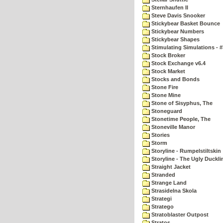
Sternhaufen II
Steve Davis Snooker
Stickybear Basket Bounce
Stickybear Numbers
Stickybear Shapes
Stimulating Simulations - #
Stock Broker
Stock Exchange v6.4
Stock Market
Stocks and Bonds
Stone Fire
Stone Mine
Stone of Sisyphus, The
Stoneguard
Stonetime People, The
Stoneville Manor
Stories
Storm
Storyline - Rumpelstiltskin
Storyline - The Ugly Duckli
Straight Jacket
Stranded
Strange Land
Strasidelna Skola
Strategi
Stratego
Stratoblaster Outpost
Stratos