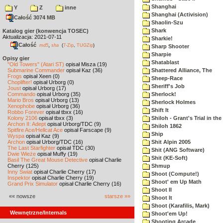
Shanghai
Y
Z
inne
Shanghai (Activision)
Całość 3074 MB
Shaolin-Szu
Shark
Katalog gier (konwencja TOSEC)
Aktualizacja: 2021-07-11
Sharkie!
Całość
,
md5
sha
(
7-Zip
,
TUGZip
)
Sharp Shooter
Sharpie
Opisy gier
Shatablast
"Old Towers" (Atari ST)
opisał Misza (19)
Submarine Commander
opisał Kaz (36)
Shattered Alliance, The
Frogs
opisał Xeen (0)
Sheep-Race
Choplifter!
opisał Urborg (0)
Sheriff's Job
Joust
opisał Urborg (17)
Commando
opisał Urborg (35)
Sherlock!
Mario Bros
opisał Urborg (13)
Sherlock Holmes
Xenophobe
opisał Urborg (36)
Shift It
Robbo Forever
opisał tbxx (16)
Kolony 2106
opisał tbxx (3)
Shiloh - Grant's Trial in th
Archon II: Adept
opisał Urborg/TDC (9)
Shiloh 1862
Spitfire Ace/Hellcat Ace
opisał Farscape (9)
Ship
Wyspa
opisał Kaz (9)
Archon
opisał Urborg/TDC (16)
Shit Alpin 2005
The Last Starfighter
opisał TDC (30)
Shit (ANG Software)
Dwie Wieże
opisał Muffy (19)
Shit (KE-Soft)
Basil The Great Mouse Detective
opisał Charlie
Cherry (125)
Shmup
Inny Świat
opisał Charlie Cherry (17)
Shoot (Compute!)
Inspektor
opisał Charlie Cherry (19)
Shoot' em Up Math
Grand Prix Simulator
opisał Charlie Cherry (16)
Shoot II
«« nowsze
starsze »»
Shoot It
Shoot (Karafilis, Mark)
Wewnętrzne/Internals
Shoot'em Up!
Shooting Arcade