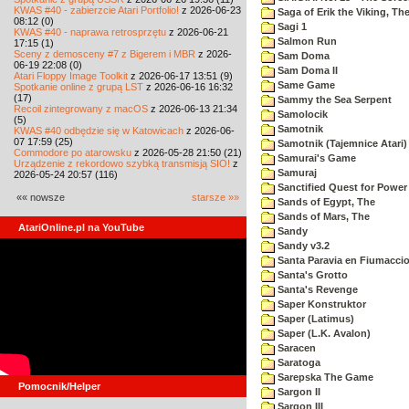
KWAS #40 - zabierzcie Atari Portfolio!
z 2026-06-23
Saga of Erik the Viking, Th
08:12 (0)
Sagi 1
KWAS #40 - naprawa retrosprzętu
z 2026-06-21
Salmon Run
17:15 (1)
Sceny z demosceny #7 z Bigerem i MBR
z 2026-
Sam Doma
06-19 22:08 (0)
Sam Doma II
Atari Floppy Image Toolkit
z 2026-06-17 13:51 (9)
Same Game
Spotkanie online z grupą LST
z 2026-06-16 16:32
(17)
Sammy the Sea Serpent
Recoil zintegrowany z macOS
z 2026-06-13 21:34
Samolocik
(5)
Samotnik
KWAS #40 odbędzie się w Katowicach
z 2026-06-
07 17:59 (25)
Samotnik (Tajemnice Atari)
Commodore po atarowsku
z 2026-05-28 21:50 (21)
Samurai's Game
Urządzenie z rekordowo szybką transmisją SIO!
z
Samuraj
2026-05-24 20:57 (116)
Sanctified Quest for Power
«« nowsze
starsze »»
Sands of Egypt, The
Sands of Mars, The
AtariOnline.pl na YouTube
Sandy
Sandy v3.2
Santa Paravia en Fiumacci
Santa's Grotto
Santa's Revenge
Saper Konstruktor
Saper (Latimus)
Saper (L.K. Avalon)
Saracen
Saratoga
Sarepska The Game
Pomocnik/Helper
Sargon II
Sargon III