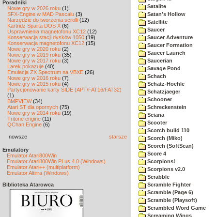
Poradniki
Satalite
Nowe gry w 2026 roku
(1)
SFX-Engine w MAD Pascalu
(3)
Satan's Hollow
Narzędzie do tworzenia scrolli
(12)
Satellite
Kartridż Sparta DOS X
(6)
Saucer
Usprawnienia magnetofonu XC12
(12)
Konserwacja stacji dysków 1050
(19)
Saucer Adventure
Konserwacja magnetofonu XC12
(15)
Saucer Formation
Nowe gry w 2020 roku
(2)
Saucer Launch
Nowe gry w 2019 roku
(35)
Nowe gry w 2017 roku
(3)
Saucerian
Larek pokazuje
(40)
Savage Pond
Emulacja ZX Spectrum na VBXE
(26)
Schach
Nowe gry w 2016 roku
(7)
Nowe gry w 2015 roku
(4)
Schatz-Hoehle
Partycjonowanie karty SIDE (APT/FAT16/FAT32)
Schatzjaeger
(1)
Schooner
BMPVIEW
(34)
Atari ST dla opornych
(75)
Schreckenstein
Nowe gry w 2014 roku
(19)
Sciana
Tritone engine
(11)
Scooter
QChan Engine
(6)
Scorch build 110
nowsze
starsze
Scorch (Miko)
Scorch (SoftScan)
Emulatory
Score 4
Emulator Atari800Win
Emulator Atari800Win PLus 4.0 (Windows)
Scorpions!
Emulator Atari++ (multiplatform)
Scorpions v2.0
Emulator Altirra (Windows)
Scrabble
Biblioteka Atarowca
Scramble Fighter
Scramble (Page 6)
Scramble (Playsoft)
Scrambled Word Game
Screaming Wings