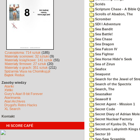
Scrids
Scripture Chase - A Bible Q
Scrolls of Abadon, The
Scromber
SDI I Adventure
Sea Bandit
Sea Battle!
Sea Chase
Sea Dragon
Sea Falcon IV
Czasopisma: 714 sztuk
(185)
Sea Fighter
Materiały scenowe: 32 sztuki
(9)
Sea Horse Hide'n Seek
Materiały książkowe: 141 sztuk
(55)
Materiały firmowe: 27 sztuk
(20)
Sea of Zirun
Materiały o grach: 351 sztuk
(211)
Seafox
Spiżarnia Voya na Chomikuj.pl
Seaquest
Bajtek Redux
Search for the Jewel of Str
Zasoby wiedzy
Search of the Spectrix
Atariki
Search, The
XWiki
Gury's Atari 8-bit Forever
Seastalker
Atarimania
Seawolf II
Atari Archives
Secret Agent - Mission 1
Drygol's Retro Hacks
XL Search
Secret Code
Secret Diary of Adrian Mole
Kontakt
Secret Nuclear Factory
Secret of Kyobu Di, The
HI SCORE CAFÉ
Secretum Labyrinth Kings 
Sector 10
See-Saw Scramble