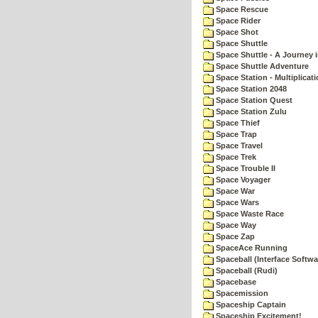
Space Rescue
Space Rider
Space Shot
Space Shuttle
Space Shuttle - A Journey 
Space Shuttle Adventure
Space Station - Multiplicat
Space Station 2048
Space Station Quest
Space Station Zulu
Space Thief
Space Trap
Space Travel
Space Trek
Space Trouble II
Space Voyager
Space War
Space Wars
Space Waste Race
Space Way
Space Zap
SpaceAce Running
Spaceball (Interface Softwa
Spaceball (Rudi)
Spacebase
Spacemission
Spaceship Captain
Spaceship Excitement!