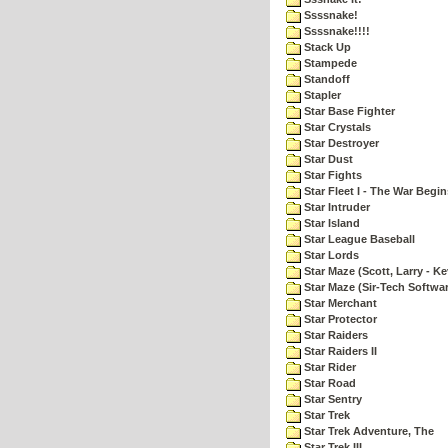
Ssssnake!
Ssssnake!!!!
Stack Up
Stampede
Standoff
Stapler
Star Base Fighter
Star Crystals
Star Destroyer
Star Dust
Star Fights
Star Fleet I - The War Begin
Star Intruder
Star Island
Star League Baseball
Star Lords
Star Maze (Scott, Larry - Ke
Star Maze (Sir-Tech Softwa
Star Merchant
Star Protector
Star Raiders
Star Raiders II
Star Rider
Star Road
Star Sentry
Star Trek
Star Trek Adventure, The
Star Trek III