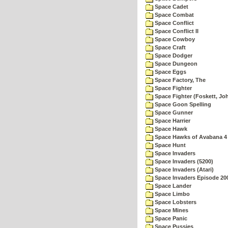
Space Cadet
Space Combat
Space Conflict
Space Conflict II
Space Cowboy
Space Craft
Space Dodger
Space Dungeon
Space Eggs
Space Factory, The
Space Fighter
Space Fighter (Foskett, Jo
Space Goon Spelling
Space Gunner
Space Harrier
Space Hawk
Space Hawks of Avabana 4
Space Hunt
Space Invaders
Space Invaders (5200)
Space Invaders (Atari)
Space Invaders Episode 20
Space Lander
Space Limbo
Space Lobsters
Space Mines
Space Panic
Space Pussies