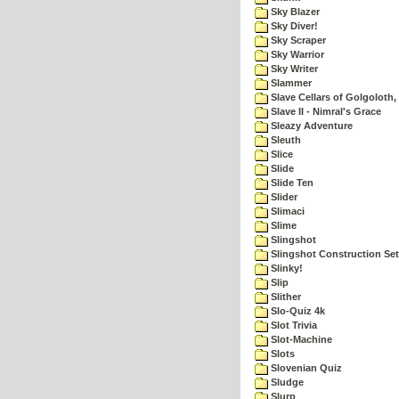
Sky Blazer
Sky Diver!
Sky Scraper
Sky Warrior
Sky Writer
Slammer
Slave Cellars of Golgoloth,
Slave II - Nimral's Grace
Sleazy Adventure
Sleuth
Slice
Slide
Slide Ten
Slider
Slimaci
Slime
Slingshot
Slingshot Construction Set
Slinky!
Slip
Slither
Slo-Quiz 4k
Slot Trivia
Slot-Machine
Slots
Slovenian Quiz
Sludge
Slurp