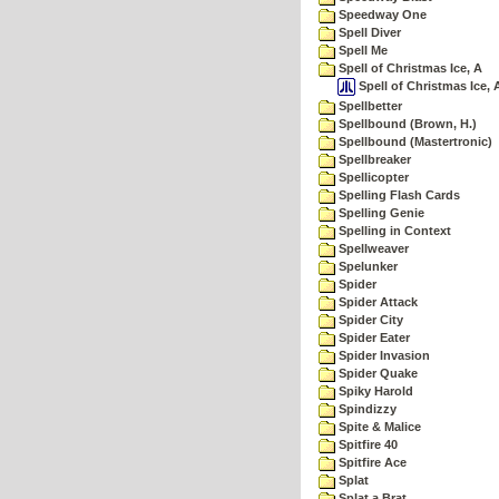
Speedway One
Spell Diver
Spell Me
Spell of Christmas Ice, A
Spell of Christmas Ice, 
Spellbetter
Spellbound (Brown, H.)
Spellbound (Mastertronic)
Spellbreaker
Spellicopter
Spelling Flash Cards
Spelling Genie
Spelling in Context
Spellweaver
Spelunker
Spider
Spider Attack
Spider City
Spider Eater
Spider Invasion
Spider Quake
Spiky Harold
Spindizzy
Spite & Malice
Spitfire 40
Spitfire Ace
Splat
Splat a Brat