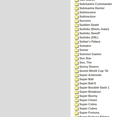
Submarine Commander
Submarine Hunter
Submission
Subtraction
Success
Sudden Death
Sudoku (Davis, Isaac)
Sudoku SweeP
Sudoku (XXL)
Sultan's Palace
Sumator
Sumer
Summer Games
Sun Star
Sun, The
Sunny Downs
Suomi World Cup '91
Super Asteroids
Super Ball
Super Ball II
Super Boulder Dash 1
Super Breakout
Super Bunny
Super Clown
Super Cobra
Super Cubes
Super Fortuna
Super Fortuna Edytor