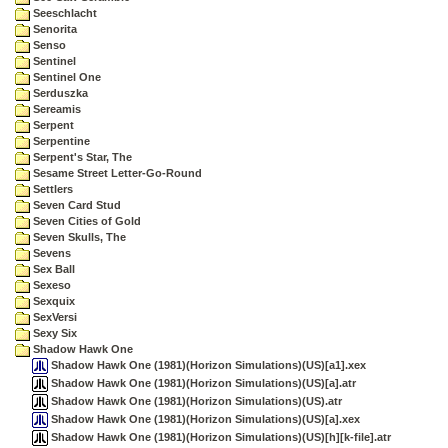
Seeschlacht
Senorita
Senso
Sentinel
Sentinel One
Serduszka
Sereamis
Serpent
Serpentine
Serpent's Star, The
Sesame Street Letter-Go-Round
Settlers
Seven Card Stud
Seven Cities of Gold
Seven Skulls, The
Sevens
Sex Ball
Sexeso
Sexquix
SexVersi
Sexy Six
Shadow Hawk One
Shadow Hawk One (1981)(Horizon Simulations)(US)[a1].xex
Shadow Hawk One (1981)(Horizon Simulations)(US)[a].atr
Shadow Hawk One (1981)(Horizon Simulations)(US).atr
Shadow Hawk One (1981)(Horizon Simulations)(US)[a].xex
Shadow Hawk One (1981)(Horizon Simulations)(US)[h][k-file].atr