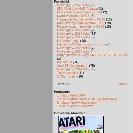
Poradniki
Nowe gry w 2026 roku
(1)
SFX-Engine w MAD Pascalu
(3)
Narzędzie do tworzenia scrolli
(12)
Kartridż Sparta DOS X
(6)
Usprawnienia magnetofonu XC12
(12)
Konserwacja stacji dysków 1050
(19)
Konserwacja magnetofonu XC12
(15)
Nowe gry w 2020 roku
(2)
Nowe gry w 2019 roku
(35)
Nowe gry w 2017 roku
(3)
Larek pokazuje
(40)
Emulacja ZX Spectrum na VBXE
(26)
Nowe gry w 2016 roku
(7)
Nowe gry w 2015 roku
(4)
Partycjonowanie karty SIDE (APT/FAT16/FAT32)
(1)
BMPVIEW
(34)
Atari ST dla opornych
(75)
Nowe gry w 2014 roku
(19)
Tritone engine
(11)
QChan Engine
(6)
nowsze
starsze
Emulatory
Emulator Atari800Win
Emulator Atari800Win PLus 4.0 (Windows)
Emulator Atari++ (multiplatform)
Emulator Altirra (Windows)
Biblioteka Atarowca