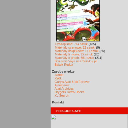
Czasopisma: 714 sztuk
(185)
Materiały scenowe: 32 sztuki
(9)
Materiały książkowe: 141 sztuk
(55)
Materiały firmowe: 27 sztuk
(20)
Materiały o grach: 351 sztuk
(211)
Spiżarnia Voya na Chomikuj.pl
Bajtek Redux
Zasoby wiedzy
Atariki
XWiki
Gury's Atari 8-bit Forever
Atarimania
Atari Archives
Drygol's Retro Hacks
XL Search
Kontakt
HI SCORE CAFÉ