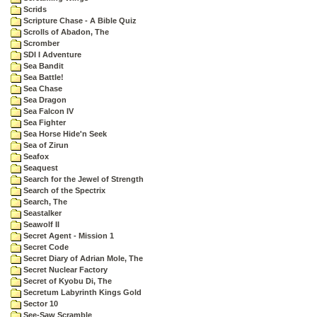
Scrids
Scripture Chase - A Bible Quiz
Scrolls of Abadon, The
Scromber
SDI I Adventure
Sea Bandit
Sea Battle!
Sea Chase
Sea Dragon
Sea Falcon IV
Sea Fighter
Sea Horse Hide'n Seek
Sea of Zirun
Seafox
Seaquest
Search for the Jewel of Strength
Search of the Spectrix
Search, The
Seastalker
Seawolf II
Secret Agent - Mission 1
Secret Code
Secret Diary of Adrian Mole, The
Secret Nuclear Factory
Secret of Kyobu Di, The
Secretum Labyrinth Kings Gold
Sector 10
See-Saw Scramble