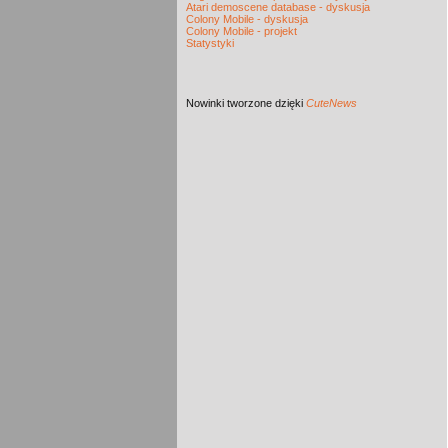
Atari demoscene database - dyskusja
Colony Mobile - dyskusja
Colony Mobile - projekt
Statystyki
Nowinki
tworzone dzięki
CuteNews