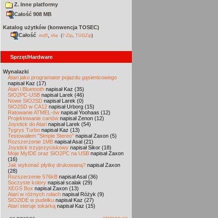
Z. Inne platformy
Całość 908 MB
Katalog użytków (konwencja TOSEC)
Całość
,
md5
sha
(
7-Zip
,
TUGZip
)
Sprzęt/Hardware
Wynalazki
Atari jako programator pojazdu gąsienicowego
napisał Kaz (17)
Atari i Bluetooth
napisał Kaz (35)
SIO2PC-USB
napisał Larek (46)
Nowe SIO2SD
napisał Larek (0)
SIO2SD w CA12
napisał Urborg (15)
Ratowanie ATMEL-ów
napisał Yoohaas (12)
Projektowanie cartów
napisał Zenon (12)
Joystick do Atari
napisał Larek (54)
Tygrys Turbo
napisał Kaz (13)
Testowałem "Simple Stereo"
napisał Zaxon (5)
Rozszerzenie 1MB
napisał Asal (21)
Joystick trzyprzyciskowy
napisał Sikor (18)
Moje MyIDE oraz SIO2PC na USB
napisał Zaxon
(16)
Jak wykonać płytkę drukowaną?
napisał Zaxon
(28)
Rozszerzenie 576kB
napisał Asal (36)
Soczyste kolory
napisał scalak (29)
XEGS Box
napisał Zaxon (13)
Atari w różnych rolach
napisał Różyk (9)
SIO2IDE w pudełku
napisał Kaz (27)
Atari steruje tokarką
napisał Kaz (15)