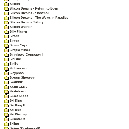
Silicon
Silicon Dreams - Return to Eden
Silicon Dreams - Snowball
Silicon Dreams - The Worm in Paradise
Silicon Dreams Trilogy
Silicon Warrior
Silly Planter
Simon
Simon!
Simon Says
Simple Minds
Simulated Computer II
Sinistar
Sir Ed
Sir Lancelot
Sisyphos
Sixgun Shootout
Skarbnik
Skate Crazy
Skateboard
Skeet Shoot
Ski King
Ski King II
Ski Run
Ski Weltcup
Skiabfahrt
Skiing
Skiing (Centaursoft)