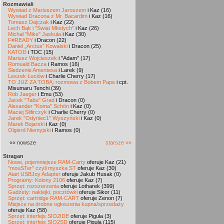
Rozmawiali
Wywiad z Mariuszem Jaroszem
i Kaz (16)
Wywiad Dracona z Mr. Bacardim
i Kaz (16)
Tomasz Dajczak
i Kaz (22)
Lech Bąk i "Świat Młodych"
i Kaz (26)
Michał "Mike" Jaskuła
i Kaz (30)
F#READY
i Dracon (22)
Daniel „Arctus” Kowalski
i Dracon (25)
KATOD
i TDC (15)
Mariusz Wojcieszek
i "Adam" (17)
Romuald Bacza
i Ramos (16)
Śledzenie Amentesa
i Larek (9)
Leszek Łuciów
i Charlie Cherry (17)
TO JUŻ ZA TOBĄ: rozmowa z Bobem Pape
i cpt.
Misumaru Tenchi (39)
Rob Jaeger
i Emu (53)
Jacek "Tabu" Grad
i Dracon (0)
Alexander "Koma" Schön
i Kaz (0)
Maciej Ślifirczyk
i Charlie Cherry (0)
Jarek "Odyniec1" Wyszyński
i Kaz (0)
Marek Bojarski
i Kaz (0)
Olgierd Niemyjski
i Ramos (0)
«« nowsze
starsze »»
Stragan
Nowe, pojemniejsze RAM-Carty
oferuje Kaz (21)
"mouSTer" czyli myszka ST
oferuje Kaz (30)
Atari USBJoy Adapter
oferuje Jakub Husak (0)
Programy: Kolony 2106
oferuje Kaz (7)
Sprzęt: rozszerzenia
oferuje Lotharek (399)
Gadżety: naklejki, pocztówki
oferuje Sikor (11)
Sprzęt: cartridge RAM-CART
oferuje Zenon (7)
Miejsce na drobne ogłoszenia kupna/sprzedaży
oferuje Kaz (58)
Sprzęt: interfejs SIO2IDE
oferuje Piguła (3)
Sprzęt: interfejs SIO2SD
oferuje Piguła (115)