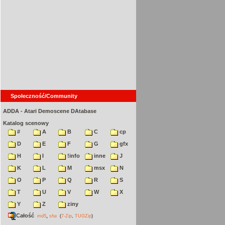
Społeczność/Community
ADDA - Atari Demoscene DAtabase
Katalog scenowy
#
A
B
C
cp
D
E
F
G
gfx
H
I
!info
inne
J
K
L
M
msx
N
O
P
Q
R
S
T
U
V
W
X
Y
Z
ziny
Całość
,
md5
sha
(
7-Zip
,
TUGZip
)