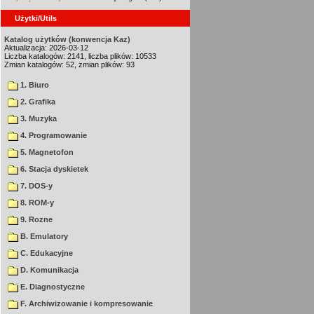
Użytki/Utils
Katalog użytków (konwencja Kaz)
Aktualizacja: 2026-03-12
Liczba katalogów: 2141, liczba plików: 10533
Zmian katalogów: 52, zmian plików: 93
1. Biuro
2. Grafika
3. Muzyka
4. Programowanie
5. Magnetofon
6. Stacja dyskietek
7. DOS-y
8. ROM-y
9. Rozne
B. Emulatory
C. Edukacyjne
D. Komunikacja
E. Diagnostyczne
F. Archiwizowanie i kompresowanie