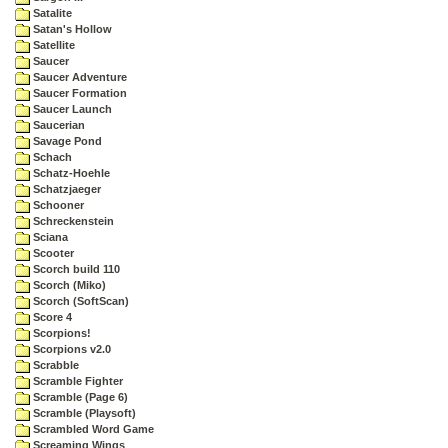
Satalite
Satan's Hollow
Satellite
Saucer
Saucer Adventure
Saucer Formation
Saucer Launch
Saucerian
Savage Pond
Schach
Schatz-Hoehle
Schatzjaeger
Schooner
Schreckenstein
Sciana
Scooter
Scorch build 110
Scorch (Miko)
Scorch (SoftScan)
Score 4
Scorpions!
Scorpions v2.0
Scrabble
Scramble Fighter
Scramble (Page 6)
Scramble (Playsoft)
Scrambled Word Game
Screaming Wings