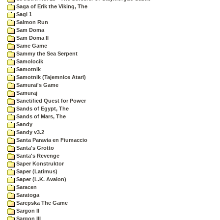
Saga of Erik the Viking, The
Sagi 1
Salmon Run
Sam Doma
Sam Doma II
Same Game
Sammy the Sea Serpent
Samolocik
Samotnik
Samotnik (Tajemnice Atari)
Samurai's Game
Samuraj
Sanctified Quest for Power
Sands of Egypt, The
Sands of Mars, The
Sandy
Sandy v3.2
Santa Paravia en Fiumaccio
Santa's Grotto
Santa's Revenge
Saper Konstruktor
Saper (Latimus)
Saper (L.K. Avalon)
Saracen
Saratoga
Sarepska The Game
Sargon II
Sargon III