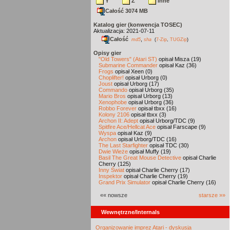
Y
Z
inne
Całość 3074 MB
Katalog gier (konwencja TOSEC)
Aktualizacja: 2021-07-11
Całość
,
md5
sha
(
7-Zip
,
TUGZip
)
Opisy gier
"Old Towers" (Atari ST)
opisał Misza (19)
Submarine Commander
opisał Kaz (36)
Frogs
opisał Xeen (0)
Choplifter!
opisał Urborg (0)
Joust
opisał Urborg (17)
Commando
opisał Urborg (35)
Mario Bros
opisał Urborg (13)
Xenophobe
opisał Urborg (36)
Robbo Forever
opisał tbxx (16)
Kolony 2106
opisał tbxx (3)
Archon II: Adept
opisał Urborg/TDC (9)
Spitfire Ace/Hellcat Ace
opisał Farscape (9)
Wyspa
opisał Kaz (9)
Archon
opisał Urborg/TDC (16)
The Last Starfighter
opisał TDC (30)
Dwie Wieże
opisał Muffy (19)
Basil The Great Mouse Detective
opisał Charlie
Cherry (125)
Inny Świat
opisał Charlie Cherry (17)
Inspektor
opisał Charlie Cherry (19)
Grand Prix Simulator
opisał Charlie Cherry (16)
«« nowsze
starsze »»
Wewnętrzne/Internals
Organizowanie imprez Atari - dyskusja