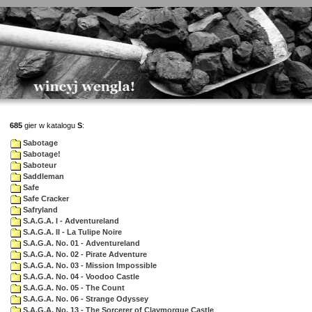
685
gier w katalogu
S
:
Sabotage
Sabotage!
Saboteur
Saddleman
Safe
Safe Cracker
Safryland
S.A.G.A. I - Adventureland
S.A.G.A. II - La Tulipe Noire
S.A.G.A. No. 01 - Adventureland
S.A.G.A. No. 02 - Pirate Adventure
S.A.G.A. No. 03 - Mission Impossible
S.A.G.A. No. 04 - Voodoo Castle
S.A.G.A. No. 05 - The Count
S.A.G.A. No. 06 - Strange Odyssey
S.A.G.A. No. 13 - The Sorcerer of Claymorgue Castle