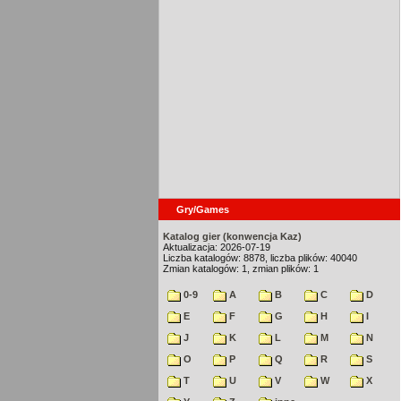
Gry/Games
Katalog gier (konwencja Kaz)
Aktualizacja: 2026-07-19
Liczba katalogów: 8878, liczba plików: 40040
Zmian katalogów: 1, zmian plików: 1
0-9
A
B
C
D
E
F
G
H
I
J
K
L
M
N
O
P
Q
R
S
T
U
V
W
X