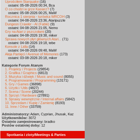
Uprościłem Starquake
(16)
ostatni: 05-08-2026 00:34, Bca
O co chodzi w grze Kasiarz?
(7)
ostatni: 05-08-2026 00:25, MaW
Rocznica 1 sierpnia - turówka WRCOH
(3)
ostatni: 04-08-2026 23:36, Ataripuzzle
Dungeon Crawler - AI (Fable)
(9)
ostatni: 04-08-2026 21:05, Nemo
Gry na Atari z pszczołami
(20)
ostatni: 04-08-2026 19:38, miker
Sprawa nowych płyt głównych Atari...
(71)
ostatni: 04-08-2026 19:18, tebe
Konsole z Lidla
(14)
ostatni: 04-08-2026 09:48, MaW
Aleja Pamięci / Avenue of Memories
(173)
ostatni: 03-08-2026 20:18, miker
Kategorie Forum Atarum
1. Projekty / Projects
(29854)
2. Grafika / Graphics
(6813)
3. Muzyka i dźwięk / Music and sound
(8055)
4. Programowanie / Programming
(13171)
5. Gry / Games
(36898)
6. Użytki / Utils
(4827)
7. Scena / Scene
(20244)
8. Sprzęt / Hardware
(27891)
9. Sprawy wewnętrzne / Internal affairs
(5842)
10. Sprzedam / Kupię / Zamienię
(8193)
11. Inne / Other
(33759)
Administratorzy:
Adam, Cyprian, Jhusak, Kaz
Użytkowników:
3072
Ostatnio zarejestrowany:
bradko
Postów ostatniej doby:
12
Spotkania i zloty/Meetings & Parties