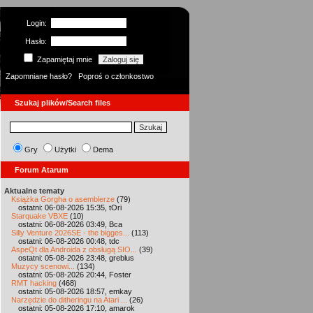
Login:
Hasło:
Zapamiętaj mnie
Zapomniane hasło?
Poproś o członkostwo
Szukaj plików/Search files
Gry
Użytki
Dema
Forum Atarum
Aktualne tematy
Książka Gorgha o asemblerze
(79)
ostatni: 06-08-2026 15:35, tOri
Starquake VBXE
(10)
ostatni: 06-08-2026 03:49, Bca
Silly Venture 2026SE - the bigges...
(113)
ostatni: 06-08-2026 00:48, tdc
AspeQt dla Androida z obsługą SIO...
(39)
ostatni: 05-08-2026 23:48, greblus
Muzycy scenowi...
(134)
ostatni: 05-08-2026 20:44, Foster
RMT hacking
(468)
ostatni: 05-08-2026 18:57, emkay
Narzędzie do ditheringu na Atari ...
(26)
ostatni: 05-08-2026 17:10, amarok