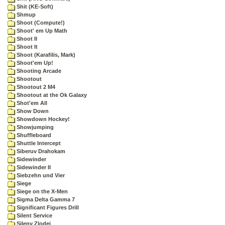
Shit (KE-Soft)
Shmup
Shoot (Compute!)
Shoot' em Up Math
Shoot II
Shoot It
Shoot (Karafilis, Mark)
Shoot'em Up!
Shooting Arcade
Shootout
Shootout 2 M4
Shootout at the Ok Galaxy
Shot'em All
Show Down
Showdown Hockey!
Showjumping
Shuffleboard
Shuttle Intercept
Siberuv Drahokam
Sidewinder
Sidewinder II
Siebzehn und Vier
Siege
Siege on the X-Men
Sigma Delta Gamma 7
Significant Figures Drill
Silent Service
Sileny Zlodej