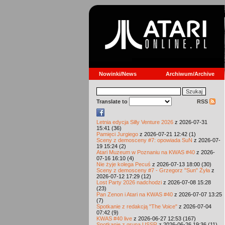
Nowinki/News
Archiwum/Archive
Translate to
RSS
Letnia edycja Silly Venture 2026
z 2026-07-31
15:41 (36)
Pamięci Jurgiego
z 2026-07-21 12:42 (1)
Sceny z demosceny #7: opowiada SuN
z 2026-07-
19 15:24 (2)
Atari Muzeum w Poznaniu na KWAS #40
z 2026-
07-16 16:10 (4)
Nie żyje kolega Pecuś
z 2026-07-13 18:00 (30)
Sceny z demosceny #7 - Grzegorz "Sun" Żyła
z
2026-07-12 17:29 (12)
Lost Party 2026 nadchodzi
z 2026-07-08 15:28
(23)
Pan Zenon i Atari na KWAS #40
z 2026-07-07 13:25
(7)
Spotkanie z redakcją "The Voice"
z 2026-07-04
07:42 (9)
KWAS #40 live
z 2026-06-27 12:53 (167)
Spotkanie z grupą USSR
z 2026-06-26 19:36 (11)