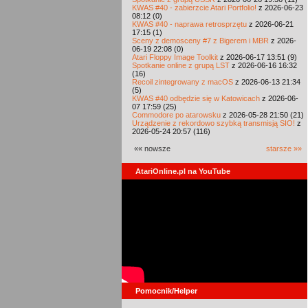
KWAS #40 - zabierzcie Atari Portfolio!
z 2026-06-23
08:12 (0)
KWAS #40 - naprawa retrosprzętu
z 2026-06-21
17:15 (1)
Sceny z demosceny #7 z Bigerem i MBR
z 2026-
06-19 22:08 (0)
Atari Floppy Image Toolkit
z 2026-06-17 13:51 (9)
Spotkanie online z grupą LST
z 2026-06-16 16:32
(16)
Recoil zintegrowany z macOS
z 2026-06-13 21:34
(5)
KWAS #40 odbędzie się w Katowicach
z 2026-06-
07 17:59 (25)
Commodore po atarowsku
z 2026-05-28 21:50 (21)
Urządzenie z rekordowo szybką transmisją SIO!
z
2026-05-24 20:57 (116)
«« nowsze
starsze »»
AtariOnline.pl na YouTube
Pomocnik/Helper