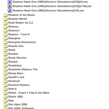
Shadow Hawk One (1981)(Horizon Simulations)(US)[h].xex
Shadow Hawk One (1981)(Horizon Simulations)(US)[k-file].atr
Shadow Hawk One (1981)(Horizon Simulations)(US).xex
Shadow of the Beast
Shadow World
Shaft Raider rev 2.2
Shamus
Shamus+
Shamus - Case II
Shanghai
Shanghai (Activision)
Shaolin-Szu
Shark
Sharkie!
Sharp Shooter
Sharpie
Shatablast
Shattered Alliance, The
Sheep-Race
Sheriff's Job
Sherlock!
Sherlock Holmes
Shift It
Shiloh - Grant's Trial in the West
Shiloh 1862
Ship
Shit Alpin 2005
Shit (ANG Software)