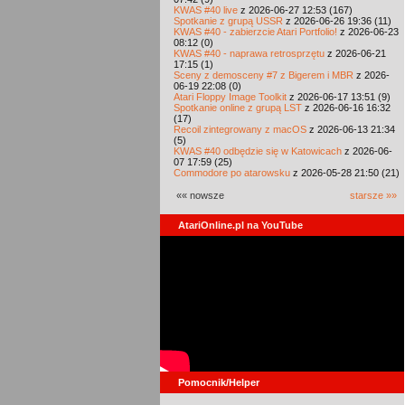
KWAS #40 live
z 2026-06-27 12:53 (167)
Spotkanie z grupą USSR
z 2026-06-26 19:36 (11)
KWAS #40 - zabierzcie Atari Portfolio!
z 2026-06-23
08:12 (0)
KWAS #40 - naprawa retrosprzętu
z 2026-06-21
17:15 (1)
Sceny z demosceny #7 z Bigerem i MBR
z 2026-
06-19 22:08 (0)
Atari Floppy Image Toolkit
z 2026-06-17 13:51 (9)
Spotkanie online z grupą LST
z 2026-06-16 16:32
(17)
Recoil zintegrowany z macOS
z 2026-06-13 21:34
(5)
KWAS #40 odbędzie się w Katowicach
z 2026-06-
07 17:59 (25)
Commodore po atarowsku
z 2026-05-28 21:50 (21)
«« nowsze
starsze »»
AtariOnline.pl na YouTube
Pomocnik/Helper