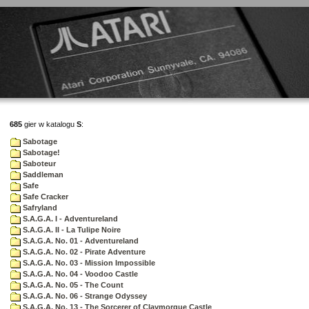
685
gier w katalogu
S
:
Sabotage
Sabotage!
Saboteur
Saddleman
Safe
Safe Cracker
Safryland
S.A.G.A. I - Adventureland
S.A.G.A. II - La Tulipe Noire
S.A.G.A. No. 01 - Adventureland
S.A.G.A. No. 02 - Pirate Adventure
S.A.G.A. No. 03 - Mission Impossible
S.A.G.A. No. 04 - Voodoo Castle
S.A.G.A. No. 05 - The Count
S.A.G.A. No. 06 - Strange Odyssey
S.A.G.A. No. 13 - The Sorcerer of Claymorgue Castle