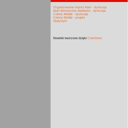
Organizowanie imprez Atari - dyskusja
Atari demoscene database - dyskusja
Colony Mobile - dyskusja
Colony Mobile - projekt
Statystyki
Nowinki
tworzone dzięki
CuteNews