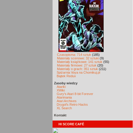
Czasopisma: 714 sztuk
(185)
Materiały scenowe: 32 sztuki
(9)
Materiały książkowe: 141 sztuk
(55)
Materiały firmowe: 27 sztuk
(20)
Materiały o grach: 351 sztuk
(211)
Spiżarnia Voya na Chomikuj.pl
Bajtek Redux
Zasoby wiedzy
Atariki
XWiki
Gury's Atari 8-bit Forever
Atarimania
Atari Archives
Drygol's Retro Hacks
XL Search
Kontakt
HI SCORE CAFÉ