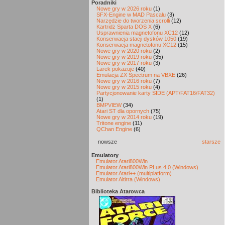
Poradniki
Nowe gry w 2026 roku
(1)
SFX-Engine w MAD Pascalu
(3)
Narzędzie do tworzenia scrolli
(12)
Kartridż Sparta DOS X
(6)
Usprawnienia magnetofonu XC12
(12)
Konserwacja stacji dysków 1050
(19)
Konserwacja magnetofonu XC12
(15)
Nowe gry w 2020 roku
(2)
Nowe gry w 2019 roku
(35)
Nowe gry w 2017 roku
(3)
Larek pokazuje
(40)
Emulacja ZX Spectrum na VBXE
(26)
Nowe gry w 2016 roku
(7)
Nowe gry w 2015 roku
(4)
Partycjonowanie karty SIDE (APT/FAT16/FAT32)
(1)
BMPVIEW
(34)
Atari ST dla opornych
(75)
Nowe gry w 2014 roku
(19)
Tritone engine
(11)
QChan Engine
(6)
nowsze
starsze
Emulatory
Emulator Atari800Win
Emulator Atari800Win PLus 4.0 (Windows)
Emulator Atari++ (multiplatform)
Emulator Altirra (Windows)
Biblioteka Atarowca