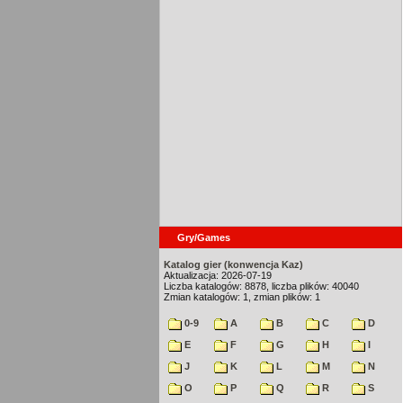
Gry/Games
Katalog gier (konwencja Kaz)
Aktualizacja: 2026-07-19
Liczba katalogów: 8878, liczba plików: 40040
Zmian katalogów: 1, zmian plików: 1
0-9
A
B
C
D
E
F
G
H
I
J
K
L
M
N
O
P
Q
R
S