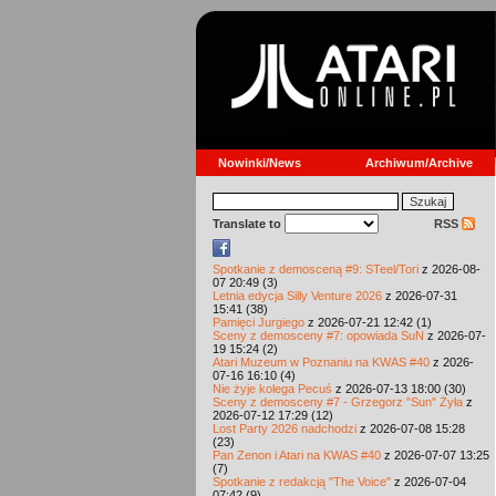
Nowinki/News
Archiwum/Archive
Translate to
RSS
Spotkanie z demosceną #9: STeel/Tori
z 2026-08-
07 20:49 (3)
Letnia edycja Silly Venture 2026
z 2026-07-31
15:41 (38)
Pamięci Jurgiego
z 2026-07-21 12:42 (1)
Sceny z demosceny #7: opowiada SuN
z 2026-07-
19 15:24 (2)
Atari Muzeum w Poznaniu na KWAS #40
z 2026-
07-16 16:10 (4)
Nie żyje kolega Pecuś
z 2026-07-13 18:00 (30)
Sceny z demosceny #7 - Grzegorz "Sun" Żyła
z
2026-07-12 17:29 (12)
Lost Party 2026 nadchodzi
z 2026-07-08 15:28
(23)
Pan Zenon i Atari na KWAS #40
z 2026-07-07 13:25
(7)
Spotkanie z redakcją "The Voice"
z 2026-07-04
07:42 (9)