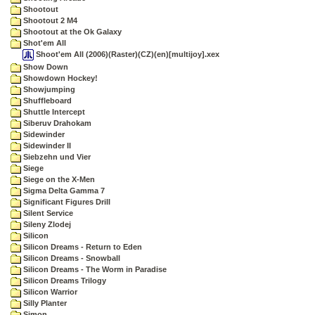
Shootout
Shootout 2 M4
Shootout at the Ok Galaxy
Shot'em All
Shoot'em All (2006)(Raster)(CZ)(en)[multijoy].xex
Show Down
Showdown Hockey!
Showjumping
Shuffleboard
Shuttle Intercept
Siberuv Drahokam
Sidewinder
Sidewinder II
Siebzehn und Vier
Siege
Siege on the X-Men
Sigma Delta Gamma 7
Significant Figures Drill
Silent Service
Sileny Zlodej
Silicon
Silicon Dreams - Return to Eden
Silicon Dreams - Snowball
Silicon Dreams - The Worm in Paradise
Silicon Dreams Trilogy
Silicon Warrior
Silly Planter
Simon