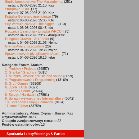
Studio komputerowe The Marauder -...
(251)
ostatni: 07-08-2026 21:10, Kaz
Starquake VBXE
(17)
ostatni: 07-08-2026 21:09, Kaz
Książka Gorgha o asemblerze
(79)
ostatni: 06-08-2026 15:35, tOri
Silly Venture 2026SE - the bigges...
(113)
ostatni: 06-08-2026 00:48, tdc
Rocznica 1 sierpnia - turówka WRCOH
(3)
ostatni: 04-08-2026 23:36, Ataripuzzle
Dungeon Crawler - AI (Fable)
(9)
ostatni: 04-08-2026 21:05, Nemo
Gry na Atari z pszczołami
(20)
ostatni: 04-08-2026 19:38, miker
Sprawa nowych płyt głównych Atari...
(71)
ostatni: 04-08-2026 19:18, tebe
Kategorie Forum Atarum
1. Projekty / Projects
(29857)
2. Grafika / Graphics
(6815)
3. Muzyka i dźwięk / Music and sound
(8059)
4. Programowanie / Programming
(13169)
5. Gry / Games
(36909)
6. Użytki / Utils
(4827)
7. Scena / Scene
(20244)
8. Sprzęt / Hardware
(27891)
9. Sprawy wewnętrzne / Internal affairs
(5842)
10. Sprzedam / Kupię / Zamienię
(8194)
11. Inne / Other
(33759)
Administratorzy:
Adam, Cyprian, Jhusak, Kaz
Użytkowników:
3073
Ostatnio zarejestrowany:
romasso22
Postów ostatniej doby:
13
Spotkania i zloty/Meetings & Parties