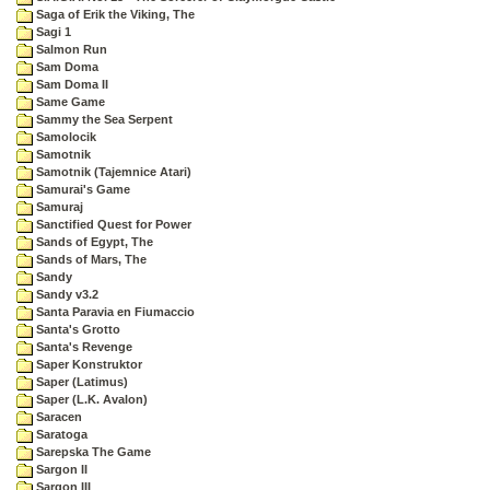
Saga of Erik the Viking, The
Sagi 1
Salmon Run
Sam Doma
Sam Doma II
Same Game
Sammy the Sea Serpent
Samolocik
Samotnik
Samotnik (Tajemnice Atari)
Samurai's Game
Samuraj
Sanctified Quest for Power
Sands of Egypt, The
Sands of Mars, The
Sandy
Sandy v3.2
Santa Paravia en Fiumaccio
Santa's Grotto
Santa's Revenge
Saper Konstruktor
Saper (Latimus)
Saper (L.K. Avalon)
Saracen
Saratoga
Sarepska The Game
Sargon II
Sargon III