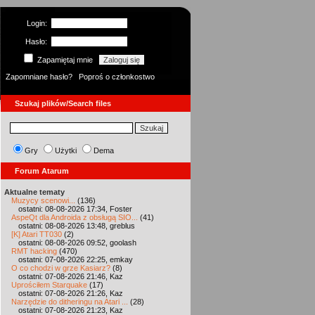
Login:
Hasło:
Zapamiętaj mnie
Zapomniane hasło?
Poproś o członkostwo
Szukaj plików/Search files
Gry
Użytki
Dema
Forum Atarum
Aktualne tematy
Muzycy scenowi...
(136)
ostatni: 08-08-2026 17:34, Foster
AspeQt dla Androida z obsługą SIO...
(41)
ostatni: 08-08-2026 13:48, greblus
[K] Atari TT030
(2)
ostatni: 08-08-2026 09:52, goolash
RMT hacking
(470)
ostatni: 07-08-2026 22:25, emkay
O co chodzi w grze Kasiarz?
(8)
ostatni: 07-08-2026 21:46, Kaz
Uprościłem Starquake
(17)
ostatni: 07-08-2026 21:26, Kaz
Narzędzie do ditheringu na Atari ...
(28)
ostatni: 07-08-2026 21:23, Kaz