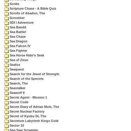
Scrids
Scripture Chase - A Bible Quiz
Scrolls of Abadon, The
Scromber
SDI I Adventure
Sea Bandit
Sea Battle!
Sea Chase
Sea Dragon
Sea Falcon IV
Sea Fighter
Sea Horse Hide'n Seek
Sea of Zirun
Seafox
Seaquest
Search for the Jewel of Strength
Search of the Spectrix
Search, The
Seastalker
Seawolf II
Secret Agent - Mission 1
Secret Code
Secret Diary of Adrian Mole, The
Secret Nuclear Factory
Secret of Kyobu Di, The
Secretum Labyrinth Kings Gold
Sector 10
See-Saw Scramble