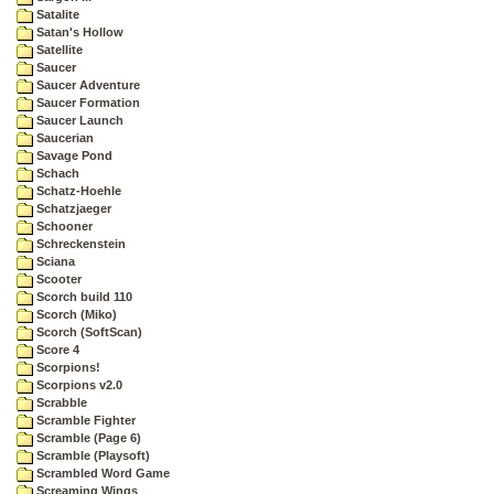
Satalite
Satan's Hollow
Satellite
Saucer
Saucer Adventure
Saucer Formation
Saucer Launch
Saucerian
Savage Pond
Schach
Schatz-Hoehle
Schatzjaeger
Schooner
Schreckenstein
Sciana
Scooter
Scorch build 110
Scorch (Miko)
Scorch (SoftScan)
Score 4
Scorpions!
Scorpions v2.0
Scrabble
Scramble Fighter
Scramble (Page 6)
Scramble (Playsoft)
Scrambled Word Game
Screaming Wings