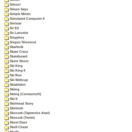
Simon!
Simon Says
Simple Minds
Simulated Computer II
Sinistar
Sir Ed
Sir Lancelot
Sisyphos
Sixgun Shootout
Skarbnik
Skate Crazy
Skateboard
Skeet Shoot
Ski King
Ski King II
Ski Run
Ski Weltcup
Skiabfahrt
Skiing
Skiing (Centaursoft)
Ski-It
Skinhead Story
Skirmish
Skoczek (Tajemnice Atari)
Skoczek (Tertet)
Skool Daze
Skull Chase
Skulls