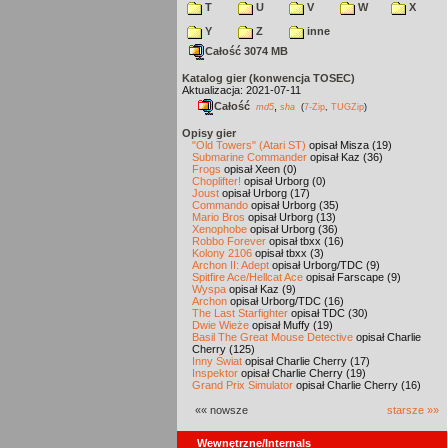
T
U
V
W
X
Y
Z
inne
Całość 3074 MB
Katalog gier (konwencja TOSEC)
Aktualizacja: 2021-07-11
Całość
,
md5
sha
(
7-Zip
,
TUGZip
)
Opisy gier
"Old Towers" (Atari ST)
opisał Misza (19)
Submarine Commander
opisał Kaz (36)
Frogs
opisał Xeen (0)
Choplifter!
opisał Urborg (0)
Joust
opisał Urborg (17)
Commando
opisał Urborg (35)
Mario Bros
opisał Urborg (13)
Xenophobe
opisał Urborg (36)
Robbo Forever
opisał tbxx (16)
Kolony 2106
opisał tbxx (3)
Archon II: Adept
opisał Urborg/TDC (9)
Spitfire Ace/Hellcat Ace
opisał Farscape (9)
Wyspa
opisał Kaz (9)
Archon
opisał Urborg/TDC (16)
The Last Starfighter
opisał TDC (30)
Dwie Wieże
opisał Muffy (19)
Basil The Great Mouse Detective
opisał Charlie
Cherry (125)
Inny Świat
opisał Charlie Cherry (17)
Inspektor
opisał Charlie Cherry (19)
Grand Prix Simulator
opisał Charlie Cherry (16)
«« nowsze
starsze »»
Wewnętrzne/Internals