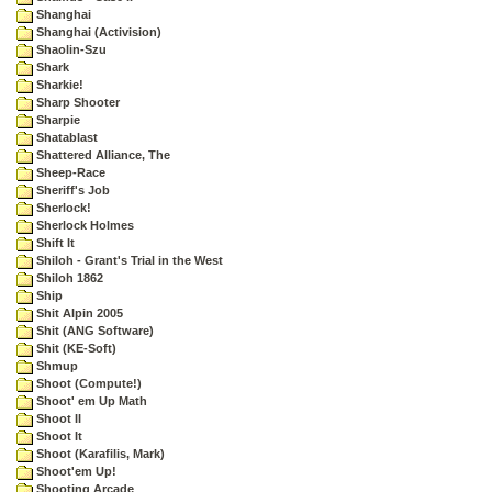
Shanghai
Shanghai (Activision)
Shaolin-Szu
Shark
Sharkie!
Sharp Shooter
Sharpie
Shatablast
Shattered Alliance, The
Sheep-Race
Sheriff's Job
Sherlock!
Sherlock Holmes
Shift It
Shiloh - Grant's Trial in the West
Shiloh 1862
Ship
Shit Alpin 2005
Shit (ANG Software)
Shit (KE-Soft)
Shmup
Shoot (Compute!)
Shoot' em Up Math
Shoot II
Shoot It
Shoot (Karafilis, Mark)
Shoot'em Up!
Shooting Arcade