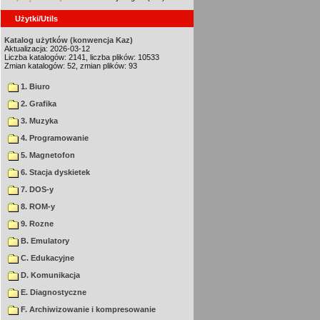
Użytki/Utils
Katalog użytków (konwencja Kaz)
Aktualizacja: 2026-03-12
Liczba katalogów: 2141, liczba plików: 10533
Zmian katalogów: 52, zmian plików: 93
1. Biuro
2. Grafika
3. Muzyka
4. Programowanie
5. Magnetofon
6. Stacja dyskietek
7. DOS-y
8. ROM-y
9. Rozne
B. Emulatory
C. Edukacyjne
D. Komunikacja
E. Diagnostyczne
F. Archiwizowanie i kompresowanie