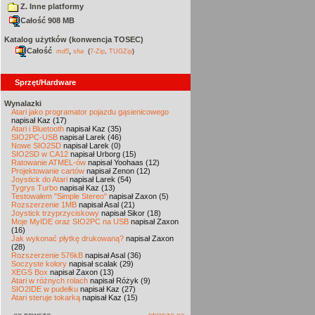
Z. Inne platformy
Całość 908 MB
Katalog użytków (konwencja TOSEC)
Całość
,
md5
sha
(
7-Zip
,
TUGZip
)
Sprzęt/Hardware
Wynalazki
Atari jako programator pojazdu gąsienicowego
napisał Kaz (17)
Atari i Bluetooth
napisał Kaz (35)
SIO2PC-USB
napisał Larek (46)
Nowe SIO2SD
napisał Larek (0)
SIO2SD w CA12
napisał Urborg (15)
Ratowanie ATMEL-ów
napisał Yoohaas (12)
Projektowanie cartów
napisał Zenon (12)
Joystick do Atari
napisał Larek (54)
Tygrys Turbo
napisał Kaz (13)
Testowałem "Simple Stereo"
napisał Zaxon (5)
Rozszerzenie 1MB
napisał Asal (21)
Joystick trzyprzyciskowy
napisał Sikor (18)
Moje MyIDE oraz SIO2PC na USB
napisał Zaxon
(16)
Jak wykonać płytkę drukowaną?
napisał Zaxon
(28)
Rozszerzenie 576kB
napisał Asal (36)
Soczyste kolory
napisał scalak (29)
XEGS Box
napisał Zaxon (13)
Atari w różnych rolach
napisał Różyk (9)
SIO2IDE w pudełku
napisał Kaz (27)
Atari steruje tokarką
napisał Kaz (15)