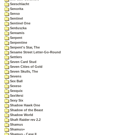
Seeschlacht
Senorita
Senso
Sentinel
Sentinel One
Serduszka
Sereamis
Serpent
Serpentine
Serpent's Star, The
Sesame Street Letter-Go-Round
Settlers
Seven Card Stud
Seven Cities of Gold
Seven Skulls, The
Sevens
Sex Ball
Sexeso
Sexquix
SexVersi
Sexy Six
Shadow Hawk One
Shadow of the Beast
Shadow World
Shaft Raider rev 2.2
Shamus
Shamus+
Shamus - Case II