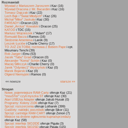
Rozmawiali
Wywiad z Mariuszem Jaroszem
i Kaz (16)
Wywiad Dracona z Mr. Bacardim
i Kaz (16)
Tomasz Dajczak
i Kaz (22)
Lech Bąk i "Świat Młodych"
i Kaz (26)
Michał "Mike" Jaskuła
i Kaz (30)
F#READY
i Dracon (22)
Daniel „Arctus” Kowalski
i Dracon (25)
KATOD
i TDC (15)
Mariusz Wojcieszek
i "Adam" (17)
Romuald Bacza
i Ramos (16)
Śledzenie Amentesa
i Larek (9)
Leszek Łuciów
i Charlie Cherry (17)
TO JUŻ ZA TOBĄ: rozmowa z Bobem Pape
i cpt.
Misumaru Tenchi (39)
Rob Jaeger
i Emu (53)
Jacek "Tabu" Grad
i Dracon (0)
Alexander "Koma" Schön
i Kaz (0)
Maciej Ślifirczyk
i Charlie Cherry (0)
Jarek "Odyniec1" Wyszyński
i Kaz (0)
Marek Bojarski
i Kaz (0)
Olgierd Niemyjski
i Ramos (0)
«« nowsze
starsze »»
Stragan
Nowe, pojemniejsze RAM-Carty
oferuje Kaz (21)
"mouSTer" czyli myszka ST
oferuje Kaz (30)
Atari USBJoy Adapter
oferuje Jakub Husak (0)
Programy: Kolony 2106
oferuje Kaz (7)
Sprzęt: rozszerzenia
oferuje Lotharek (399)
Gadżety: naklejki, pocztówki
oferuje Sikor (11)
Sprzęt: cartridge RAM-CART
oferuje Zenon (7)
Miejsce na drobne ogłoszenia kupna/sprzedaży
oferuje Kaz (58)
Sprzęt: interfejs SIO2IDE
oferuje Piguła (3)
Sprzęt: interfejs SIO2SD
oferuje Piguła (115)