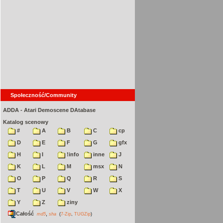
Społeczność/Community
ADDA - Atari Demoscene DAtabase
Katalog scenowy
#
A
B
C
cp
D
E
F
G
gfx
H
I
!info
inne
J
K
L
M
msx
N
O
P
Q
R
S
T
U
V
W
X
Y
Z
ziny
Całość
,
md5
sha
(
7-Zip
,
TUGZip
)