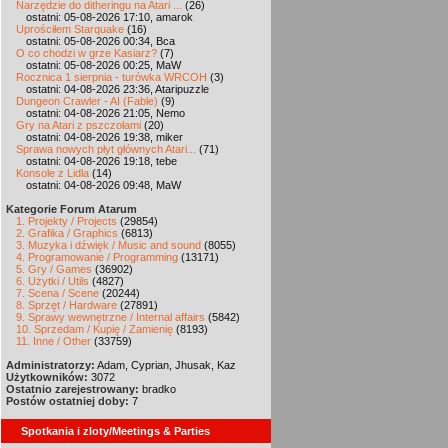
Narzędzie do ditheringu na Atari ...
(26)
ostatni: 05-08-2026 17:10, amarok
Uprościłem Starquake
(16)
ostatni: 05-08-2026 00:34, Bca
O co chodzi w grze Kasiarz?
(7)
ostatni: 05-08-2026 00:25, MaW
Rocznica 1 sierpnia - turówka WRCOH
(3)
ostatni: 04-08-2026 23:36, Ataripuzzle
Dungeon Crawler - AI (Fable)
(9)
ostatni: 04-08-2026 21:05, Nemo
Gry na Atari z pszczołami
(20)
ostatni: 04-08-2026 19:38, miker
Sprawa nowych płyt głównych Atari...
(71)
ostatni: 04-08-2026 19:18, tebe
Konsole z Lidla
(14)
ostatni: 04-08-2026 09:48, MaW
Kategorie Forum Atarum
1. Projekty / Projects
(29854)
2. Grafika / Graphics
(6813)
3. Muzyka i dźwięk / Music and sound
(8055)
4. Programowanie / Programming
(13171)
5. Gry / Games
(36902)
6. Użytki / Utils
(4827)
7. Scena / Scene
(20244)
8. Sprzęt / Hardware
(27891)
9. Sprawy wewnętrzne / Internal affairs
(5842)
10. Sprzedam / Kupię / Zamienię
(8193)
11. Inne / Other
(33759)
Administratorzy:
Adam, Cyprian, Jhusak, Kaz
Użytkowników:
3072
Ostatnio zarejestrowany:
bradko
Postów ostatniej doby:
7
Spotkania i zloty/Meetings & Parties