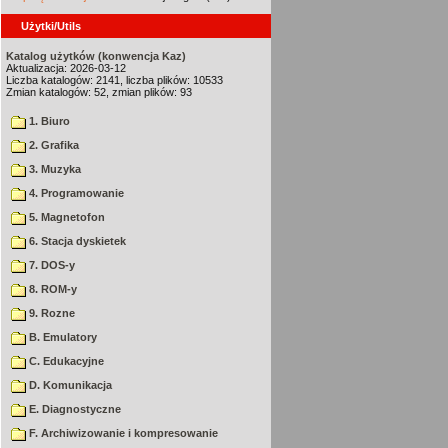
Użytki/Utils
Katalog użytków (konwencja Kaz)
Aktualizacja: 2026-03-12
Liczba katalogów: 2141, liczba plików: 10533
Zmian katalogów: 52, zmian plików: 93
1. Biuro
2. Grafika
3. Muzyka
4. Programowanie
5. Magnetofon
6. Stacja dyskietek
7. DOS-y
8. ROM-y
9. Rozne
B. Emulatory
C. Edukacyjne
D. Komunikacja
E. Diagnostyczne
F. Archiwizowanie i kompresowanie