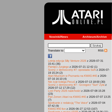
Nowinki/News
Archiwum/Archive
Translate to
RSS
Letnia edycja Silly Venture 2026
z 2026-07-31
15:41 (36)
Pamięci Jurgiego
z 2026-07-21 12:42 (1)
Sceny z demosceny #7: opowiada SuN
z 2026-07-
19 15:24 (2)
Atari Muzeum w Poznaniu na KWAS #40
z 2026-
07-16 16:10 (4)
Nie żyje kolega Pecuś
z 2026-07-13 18:00 (30)
Sceny z demosceny #7 - Grzegorz "Sun" Żyła
z
2026-07-12 17:29 (12)
Lost Party 2026 nadchodzi
z 2026-07-08 15:28
(23)
Pan Zenon i Atari na KWAS #40
z 2026-07-07 13:25
(7)
Spotkanie z redakcją "The Voice"
z 2026-07-04
07:42 (9)
KWAS #40 live
z 2026-06-27 12:53 (167)
Spotkanie z grupą USSR
z 2026-06-26 19:36 (11)