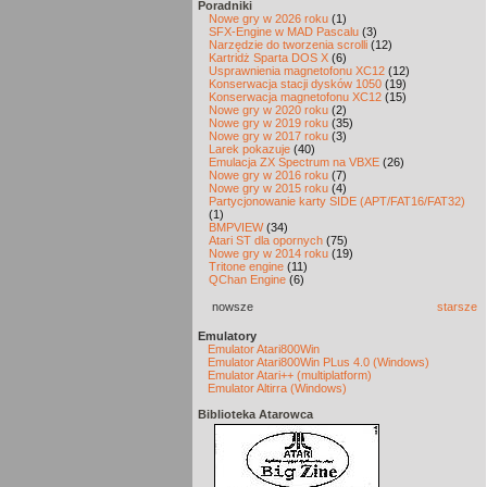
Poradniki
Nowe gry w 2026 roku
(1)
SFX-Engine w MAD Pascalu
(3)
Narzędzie do tworzenia scrolli
(12)
Kartridż Sparta DOS X
(6)
Usprawnienia magnetofonu XC12
(12)
Konserwacja stacji dysków 1050
(19)
Konserwacja magnetofonu XC12
(15)
Nowe gry w 2020 roku
(2)
Nowe gry w 2019 roku
(35)
Nowe gry w 2017 roku
(3)
Larek pokazuje
(40)
Emulacja ZX Spectrum na VBXE
(26)
Nowe gry w 2016 roku
(7)
Nowe gry w 2015 roku
(4)
Partycjonowanie karty SIDE (APT/FAT16/FAT32)
(1)
BMPVIEW
(34)
Atari ST dla opornych
(75)
Nowe gry w 2014 roku
(19)
Tritone engine
(11)
QChan Engine
(6)
nowsze
starsze
Emulatory
Emulator Atari800Win
Emulator Atari800Win PLus 4.0 (Windows)
Emulator Atari++ (multiplatform)
Emulator Altirra (Windows)
Biblioteka Atarowca