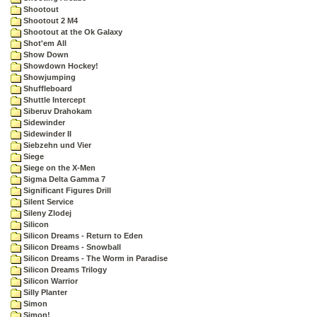
Shootout
Shootout 2 M4
Shootout at the Ok Galaxy
Shot'em All
Show Down
Showdown Hockey!
Showjumping
Shuffleboard
Shuttle Intercept
Siberuv Drahokam
Sidewinder
Sidewinder II
Siebzehn und Vier
Siege
Siege on the X-Men
Sigma Delta Gamma 7
Significant Figures Drill
Silent Service
Sileny Zlodej
Silicon
Silicon Dreams - Return to Eden
Silicon Dreams - Snowball
Silicon Dreams - The Worm in Paradise
Silicon Dreams Trilogy
Silicon Warrior
Silly Planter
Simon
Simon!