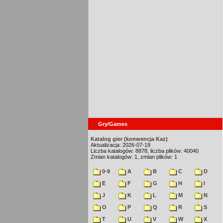
Gry/Games
Katalog gier (konwencja Kaz)
Aktualizacja: 2026-07-19
Liczba katalogów: 8878, liczba plików: 40040
Zmian katalogów: 1, zmian plików: 1
0-9
A
B
C
D
E
F
G
H
I
J
K
L
M
N
O
P
Q
R
S
T
U
V
W
X