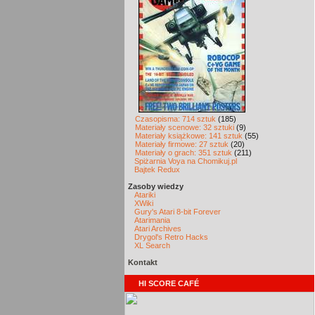
Czasopisma: 714 sztuk
(185)
Materiały scenowe: 32 sztuki
(9)
Materiały książkowe: 141 sztuk
(55)
Materiały firmowe: 27 sztuk
(20)
Materiały o grach: 351 sztuk
(211)
Spiżarnia Voya na Chomikuj.pl
Bajtek Redux
Zasoby wiedzy
Atariki
XWiki
Gury's Atari 8-bit Forever
Atarimania
Atari Archives
Drygol's Retro Hacks
XL Search
Kontakt
HI SCORE CAFÉ