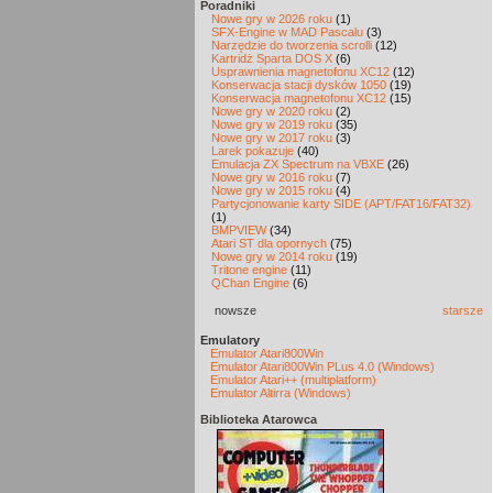
Poradniki
Nowe gry w 2026 roku
(1)
SFX-Engine w MAD Pascalu
(3)
Narzędzie do tworzenia scrolli
(12)
Kartridż Sparta DOS X
(6)
Usprawnienia magnetofonu XC12
(12)
Konserwacja stacji dysków 1050
(19)
Konserwacja magnetofonu XC12
(15)
Nowe gry w 2020 roku
(2)
Nowe gry w 2019 roku
(35)
Nowe gry w 2017 roku
(3)
Larek pokazuje
(40)
Emulacja ZX Spectrum na VBXE
(26)
Nowe gry w 2016 roku
(7)
Nowe gry w 2015 roku
(4)
Partycjonowanie karty SIDE (APT/FAT16/FAT32)
(1)
BMPVIEW
(34)
Atari ST dla opornych
(75)
Nowe gry w 2014 roku
(19)
Tritone engine
(11)
QChan Engine
(6)
nowsze
starsze
Emulatory
Emulator Atari800Win
Emulator Atari800Win PLus 4.0 (Windows)
Emulator Atari++ (multiplatform)
Emulator Altirra (Windows)
Biblioteka Atarowca