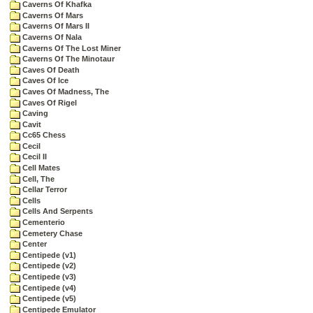
Caverns Of Khafka
Caverns Of Mars
Caverns Of Mars II
Caverns Of Nala
Caverns Of The Lost Miner
Caverns Of The Minotaur
Caves Of Death
Caves Of Ice
Caves Of Madness, The
Caves Of Rigel
Caving
Cavit
Cc65 Chess
Cecil
Cecil II
Cell Mates
Cell, The
Cellar Terror
Cells
Cells And Serpents
Cementerio
Cemetery Chase
Center
Centipede (v1)
Centipede (v2)
Centipede (v3)
Centipede (v4)
Centipede (v5)
Centipede Emulator