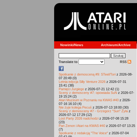
Nowinki/News
Archiwum/Archive
Translate to
RSS
Spotkanie z demosceną #9: STeel/Tori
z 2026-08-
07 20:49 (0)
Letnia edycja Silly Venture 2026
z 2026-07-31
15:41 (38)
Pamięci Jurgiego
z 2026-07-21 12:42 (1)
Sceny z demosceny #7: opowiada SuN
z 2026-07-
19 15:24 (2)
Atari Muzeum w Poznaniu na KWAS #40
z 2026-
07-16 16:10 (4)
Nie żyje kolega Pecuś
z 2026-07-13 18:00 (30)
Sceny z demosceny #7 - Grzegorz "Sun" Żyła
z
2026-07-12 17:29 (12)
Lost Party 2026 nadchodzi
z 2026-07-08 15:28
(23)
Pan Zenon i Atari na KWAS #40
z 2026-07-07 13:25
(7)
Spotkanie z redakcją "The Voice"
z 2026-07-04
07:42 (9)