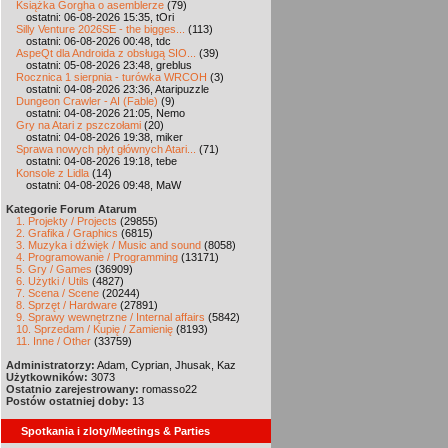
Książka Gorgha o asemblerze
(79)
ostatni: 06-08-2026 15:35, tOri
Silly Venture 2026SE - the bigges...
(113)
ostatni: 06-08-2026 00:48, tdc
AspeQt dla Androida z obsługą SIO...
(39)
ostatni: 05-08-2026 23:48, greblus
Rocznica 1 sierpnia - turówka WRCOH
(3)
ostatni: 04-08-2026 23:36, Ataripuzzle
Dungeon Crawler - AI (Fable)
(9)
ostatni: 04-08-2026 21:05, Nemo
Gry na Atari z pszczołami
(20)
ostatni: 04-08-2026 19:38, miker
Sprawa nowych płyt głównych Atari...
(71)
ostatni: 04-08-2026 19:18, tebe
Konsole z Lidla
(14)
ostatni: 04-08-2026 09:48, MaW
Kategorie Forum Atarum
1. Projekty / Projects
(29855)
2. Grafika / Graphics
(6815)
3. Muzyka i dźwięk / Music and sound
(8058)
4. Programowanie / Programming
(13171)
5. Gry / Games
(36909)
6. Użytki / Utils
(4827)
7. Scena / Scene
(20244)
8. Sprzęt / Hardware
(27891)
9. Sprawy wewnętrzne / Internal affairs
(5842)
10. Sprzedam / Kupię / Zamienię
(8193)
11. Inne / Other
(33759)
Administratorzy:
Adam, Cyprian, Jhusak, Kaz
Użytkowników:
3073
Ostatnio zarejestrowany:
romasso22
Postów ostatniej doby:
13
Spotkania i zloty/Meetings & Parties