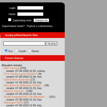
Login:
Hasło:
Zapamiętaj mnie
Zapomniane hasło?
Poproś o członkostwo
Szukaj plików/Search files
Gry
Użytki
Dema
Forum Atarum
Aktualne tematy
RMT hacking
(470)
ostatni: 07-08-2026 22:25, emkay
O co chodzi w grze Kasiarz?
(8)
ostatni: 07-08-2026 21:46, Kaz
Uprościłem Starquake
(17)
ostatni: 07-08-2026 21:26, Kaz
Narzędzie do ditheringu na Atari ...
(28)
ostatni: 07-08-2026 21:23, Kaz
Muzycy scenowi...
(135)
ostatni: 07-08-2026 21:18, Kaz
Studio komputerowe The Marauder -...
(251)
ostatni: 07-08-2026 21:10, Kaz
Starquake VBXE
(17)
ostatni: 07-08-2026 21:09, Kaz