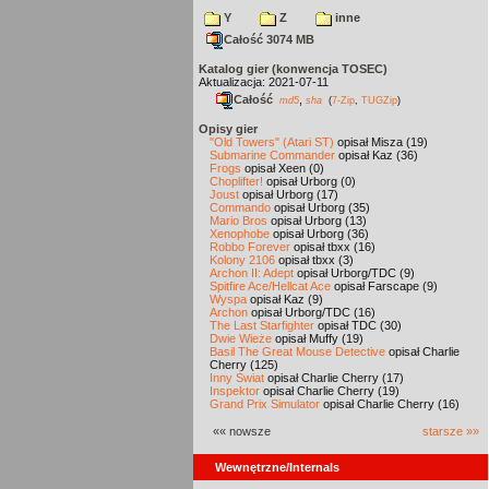
Y
Z
inne
Całość 3074 MB
Katalog gier (konwencja TOSEC)
Aktualizacja: 2021-07-11
Całość
,
md5
sha
(
7-Zip
,
TUGZip
)
Opisy gier
"Old Towers" (Atari ST)
opisał Misza (19)
Submarine Commander
opisał Kaz (36)
Frogs
opisał Xeen (0)
Choplifter!
opisał Urborg (0)
Joust
opisał Urborg (17)
Commando
opisał Urborg (35)
Mario Bros
opisał Urborg (13)
Xenophobe
opisał Urborg (36)
Robbo Forever
opisał tbxx (16)
Kolony 2106
opisał tbxx (3)
Archon II: Adept
opisał Urborg/TDC (9)
Spitfire Ace/Hellcat Ace
opisał Farscape (9)
Wyspa
opisał Kaz (9)
Archon
opisał Urborg/TDC (16)
The Last Starfighter
opisał TDC (30)
Dwie Wieże
opisał Muffy (19)
Basil The Great Mouse Detective
opisał Charlie
Cherry (125)
Inny Świat
opisał Charlie Cherry (17)
Inspektor
opisał Charlie Cherry (19)
Grand Prix Simulator
opisał Charlie Cherry (16)
«« nowsze
starsze »»
Wewnętrzne/Internals