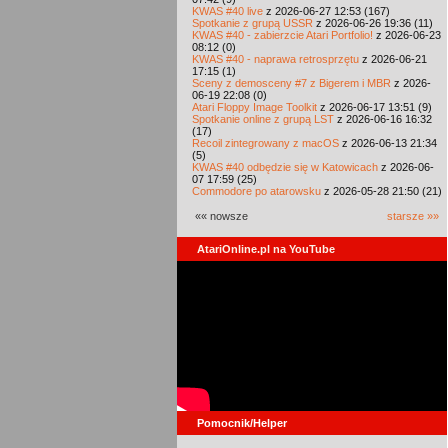
KWAS #40 live
z 2026-06-27 12:53 (167)
Spotkanie z grupą USSR
z 2026-06-26 19:36 (11)
KWAS #40 - zabierzcie Atari Portfolio!
z 2026-06-23
08:12 (0)
KWAS #40 - naprawa retrosprzętu
z 2026-06-21
17:15 (1)
Sceny z demosceny #7 z Bigerem i MBR
z 2026-
06-19 22:08 (0)
Atari Floppy Image Toolkit
z 2026-06-17 13:51 (9)
Spotkanie online z grupą LST
z 2026-06-16 16:32
(17)
Recoil zintegrowany z macOS
z 2026-06-13 21:34
(5)
KWAS #40 odbędzie się w Katowicach
z 2026-06-
07 17:59 (25)
Commodore po atarowsku
z 2026-05-28 21:50 (21)
«« nowsze
starsze »»
AtariOnline.pl na YouTube
Pomocnik/Helper