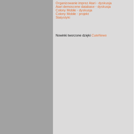
Organizowanie imprez Atari - dyskusja
Atari demoscene database - dyskusja
Colony Mobile - dyskusja
Colony Mobile - projekt
Statystyki
Nowinki
tworzone dzięki
CuteNews