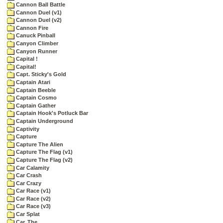
Cannon Ball Battle
Cannon Duel (v1)
Cannon Duel (v2)
Cannon Fire
Canuck Pinball
Canyon Climber
Canyon Runner
Capital !
Capital!
Capt. Sticky's Gold
Captain Atari
Captain Beeble
Captain Cosmo
Captain Gather
Captain Hook's Potluck Bar
Captain Underground
Captivity
Capture
Capture The Alien
Capture The Flag (v1)
Capture The Flag (v2)
Car Calamity
Car Crash
Car Crazy
Car Race (v1)
Car Race (v2)
Car Race (v3)
Car Splat
Car, The