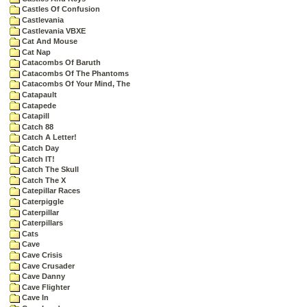
Castles Of Confusion
Castlevania
Castlevania VBXE
Cat And Mouse
Cat Nap
Catacombs Of Baruth
Catacombs Of The Phantoms
Catacombs Of Your Mind, The
Catapault
Catapede
Catapill
Catch 88
Catch A Letter!
Catch Day
Catch IT!
Catch The Skull
Catch The X
Catepillar Races
Caterpiggle
Caterpillar
Caterpillars
Cats
Cave
Cave Crisis
Cave Crusader
Cave Danny
Cave Flighter
Cave In