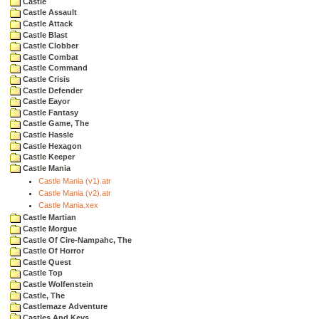
Castle
Castle Assault
Castle Attack
Castle Blast
Castle Clobber
Castle Combat
Castle Command
Castle Crisis
Castle Defender
Castle Eayor
Castle Fantasy
Castle Game, The
Castle Hassle
Castle Hexagon
Castle Keeper
Castle Mania
Castle Mania (v1).atr
Castle Mania (v2).atr
Castle Mania.xex
Castle Martian
Castle Morgue
Castle Of Cire-Nampahc, The
Castle Of Horror
Castle Quest
Castle Top
Castle Wolfenstein
Castle, The
Castlemaze Adventure
Castles And Keys