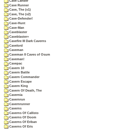
Cave Lander
Cave Runner
Cave, The (v1)
Cave, The (v2)
Cave-Defender!
Cave-Hunt
Cave-Man
Caveblaster
Caveblaster+
Cavefire III Dark Caverns
Cavelord
Caveman
Caveman II Caves of Osum
Caveman!
Cavepac
Cavern 10
Cavern Battle
Cavern Commander
Cavern Escape
Cavern King
Cavern Of Death, The
Cavernia
Cavernrun
Cavernrunner
Caverns
Caverns Of Callisto
Caverns Of Doom
Caverns Of Eriban
Caverns Of Eris