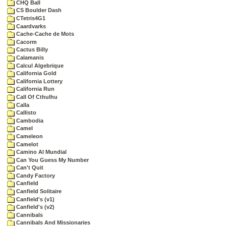
CHQ Ball
CS Boulder Dash
CTetris4G1
Caardvarks
Cache-Cache de Mots
Cacorm
Cactus Billy
Calamanis
Calcul Algebrique
California Gold
California Lottery
California Run
Call Of Cthulhu
Calla
Callisto
Cambodia
Camel
Cameleon
Camelot
Camino Al Mundial
Can You Guess My Number
Can't Quit
Candy Factory
Canfield
Canfield Solitaire
Canfield's (v1)
Canfield's (v2)
Cannibals
Cannibals And Missionaries