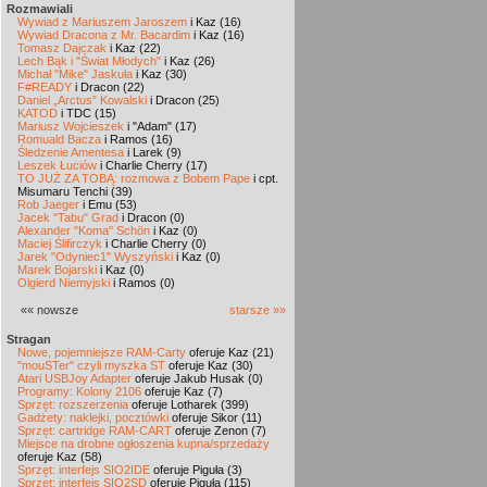
Rozmawiali
Wywiad z Mariuszem Jaroszem
i Kaz (16)
Wywiad Dracona z Mr. Bacardim
i Kaz (16)
Tomasz Dajczak
i Kaz (22)
Lech Bąk i "Świat Młodych"
i Kaz (26)
Michał "Mike" Jaskuła
i Kaz (30)
F#READY
i Dracon (22)
Daniel „Arctus” Kowalski
i Dracon (25)
KATOD
i TDC (15)
Mariusz Wojcieszek
i "Adam" (17)
Romuald Bacza
i Ramos (16)
Śledzenie Amentesa
i Larek (9)
Leszek Łuciów
i Charlie Cherry (17)
TO JUŻ ZA TOBĄ: rozmowa z Bobem Pape
i cpt.
Misumaru Tenchi (39)
Rob Jaeger
i Emu (53)
Jacek "Tabu" Grad
i Dracon (0)
Alexander "Koma" Schön
i Kaz (0)
Maciej Ślifirczyk
i Charlie Cherry (0)
Jarek "Odyniec1" Wyszyński
i Kaz (0)
Marek Bojarski
i Kaz (0)
Olgierd Niemyjski
i Ramos (0)
«« nowsze
starsze »»
Stragan
Nowe, pojemniejsze RAM-Carty
oferuje Kaz (21)
"mouSTer" czyli myszka ST
oferuje Kaz (30)
Atari USBJoy Adapter
oferuje Jakub Husak (0)
Programy: Kolony 2106
oferuje Kaz (7)
Sprzęt: rozszerzenia
oferuje Lotharek (399)
Gadżety: naklejki, pocztówki
oferuje Sikor (11)
Sprzęt: cartridge RAM-CART
oferuje Zenon (7)
Miejsce na drobne ogłoszenia kupna/sprzedaży
oferuje Kaz (58)
Sprzęt: interfejs SIO2IDE
oferuje Piguła (3)
Sprzęt: interfejs SIO2SD
oferuje Piguła (115)