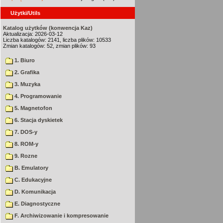
Użytki/Utils
Katalog użytków (konwencja Kaz)
Aktualizacja: 2026-03-12
Liczba katalogów: 2141, liczba plików: 10533
Zmian katalogów: 52, zmian plików: 93
1. Biuro
2. Grafika
3. Muzyka
4. Programowanie
5. Magnetofon
6. Stacja dyskietek
7. DOS-y
8. ROM-y
9. Rozne
B. Emulatory
C. Edukacyjne
D. Komunikacja
E. Diagnostyczne
F. Archiwizowanie i kompresowanie