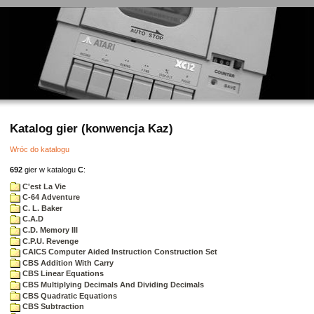
Katalog gier (konwencja Kaz)
Wróc do katalogu
692
gier w katalogu
C
:
C'est La Vie
C-64 Adventure
C. L. Baker
C.A.D
C.D. Memory III
C.P.U. Revenge
CAICS Computer Aided Instruction Construction Set
CBS Addition With Carry
CBS Linear Equations
CBS Multiplying Decimals And Dividing Decimals
CBS Quadratic Equations
CBS Subtraction