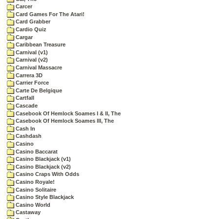
Carcer
Card Games For The Atari!
Card Grabber
Cardio Quiz
Cargar
Caribbean Treasure
Carnival (v1)
Carnival (v2)
Carnival Massacre
Carrera 3D
Carrier Force
Carte De Belgique
Cartfall
Cascade
Casebook Of Hemlock Soames I & II, The
Casebook Of Hemlock Soames III, The
Cash In
Cashdash
Casino
Casino Baccarat
Casino Blackjack (v1)
Casino Blackjack (v2)
Casino Craps With Odds
Casino Royale!
Casino Solitaire
Casino Style Blackjack
Casino World
Castaway