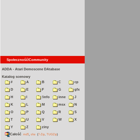
Społeczność/Community
ADDA - Atari Demoscene DAtabase
Katalog scenowy
#
A
B
C
cp
D
E
F
G
gfx
H
I
!info
inne
J
K
L
M
msx
N
O
P
Q
R
S
T
U
V
W
X
Y
Z
ziny
Całość
,
md5
sha
(
7-Zip
,
TUGZip
)