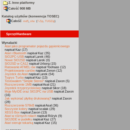
Z. Inne platformy
Całość 908 MB
Katalog użytków (konwencja TOSEC)
Całość
,
md5
sha
(
7-Zip
,
TUGZip
)
Sprzęt/Hardware
Wynalazki
Atari jako programator pojazdu gąsienicowego
napisał Kaz (17)
Atari i Bluetooth
napisał Kaz (35)
SIO2PC-USB
napisał Larek (46)
Nowe SIO2SD
napisał Larek (0)
SIO2SD w CA12
napisał Urborg (15)
Ratowanie ATMEL-ów
napisał Yoohaas (12)
Projektowanie cartów
napisał Zenon (12)
Joystick do Atari
napisał Larek (54)
Tygrys Turbo
napisał Kaz (13)
Testowałem "Simple Stereo"
napisał Zaxon (5)
Rozszerzenie 1MB
napisał Asal (21)
Joystick trzyprzyciskowy
napisał Sikor (18)
Moje MyIDE oraz SIO2PC na USB
napisał Zaxon
(16)
Jak wykonać płytkę drukowaną?
napisał Zaxon
(28)
Rozszerzenie 576kB
napisał Asal (36)
Soczyste kolory
napisał scalak (29)
XEGS Box
napisał Zaxon (13)
Atari w różnych rolach
napisał Różyk (9)
SIO2IDE w pudełku
napisał Kaz (27)
Atari steruje tokarką
napisał Kaz (15)