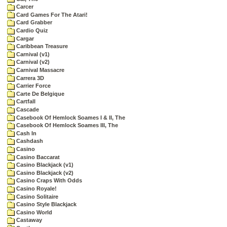
Carcer
Card Games For The Atari!
Card Grabber
Cardio Quiz
Cargar
Caribbean Treasure
Carnival (v1)
Carnival (v2)
Carnival Massacre
Carrera 3D
Carrier Force
Carte De Belgique
Cartfall
Cascade
Casebook Of Hemlock Soames I & II, The
Casebook Of Hemlock Soames III, The
Cash In
Cashdash
Casino
Casino Baccarat
Casino Blackjack (v1)
Casino Blackjack (v2)
Casino Craps With Odds
Casino Royale!
Casino Solitaire
Casino Style Blackjack
Casino World
Castaway