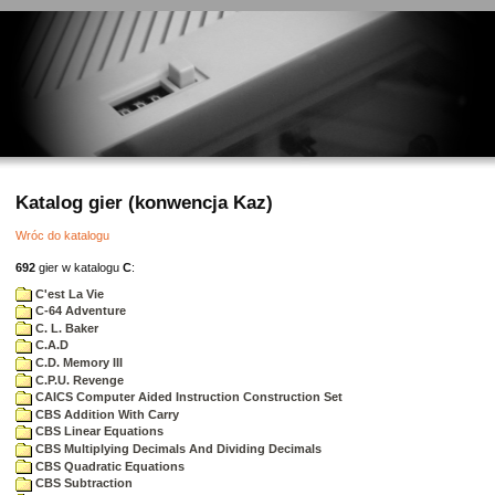
Katalog gier (konwencja Kaz)
Wróc do katalogu
692
gier w katalogu
C
:
C'est La Vie
C-64 Adventure
C. L. Baker
C.A.D
C.D. Memory III
C.P.U. Revenge
CAICS Computer Aided Instruction Construction Set
CBS Addition With Carry
CBS Linear Equations
CBS Multiplying Decimals And Dividing Decimals
CBS Quadratic Equations
CBS Subtraction