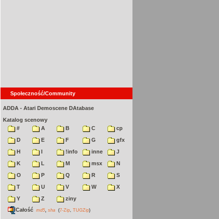
Społeczność/Community
ADDA - Atari Demoscene DAtabase
Katalog scenowy
#
A
B
C
cp
D
E
F
G
gfx
H
I
!info
inne
J
K
L
M
msx
N
O
P
Q
R
S
T
U
V
W
X
Y
Z
ziny
Całość
,
md5
sha
(
7-Zip
,
TUGZip
)