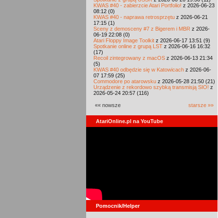
KWAS #40 - zabierzcie Atari Portfolio!
z 2026-06-23
08:12 (0)
KWAS #40 - naprawa retrosprzętu
z 2026-06-21
17:15 (1)
Sceny z demosceny #7 z Bigerem i MBR
z 2026-
06-19 22:08 (0)
Atari Floppy Image Toolkit
z 2026-06-17 13:51 (9)
Spotkanie online z grupą LST
z 2026-06-16 16:32
(17)
Recoil zintegrowany z macOS
z 2026-06-13 21:34
(5)
KWAS #40 odbędzie się w Katowicach
z 2026-06-
07 17:59 (25)
Commodore po atarowsku
z 2026-05-28 21:50 (21)
Urządzenie z rekordowo szybką transmisją SIO!
z
2026-05-24 20:57 (116)
«« nowsze
starsze »»
AtariOnline.pl na YouTube
Pomocnik/Helper