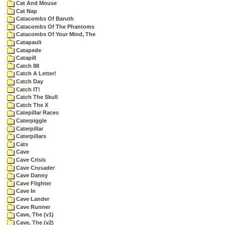
Cat And Mouse
Cat Nap
Catacombs Of Baruth
Catacombs Of The Phantoms
Catacombs Of Your Mind, The
Catapault
Catapede
Catapill
Catch 88
Catch A Letter!
Catch Day
Catch IT!
Catch The Skull
Catch The X
Catepillar Races
Caterpiggle
Caterpillar
Caterpillars
Cats
Cave
Cave Crisis
Cave Crusader
Cave Danny
Cave Flighter
Cave In
Cave Lander
Cave Runner
Cave, The (v1)
Cave, The (v2)