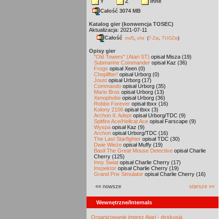
Y
Z
inne
Całość 3074 MB
Katalog gier (konwencja TOSEC)
Aktualizacja: 2021-07-11
Całość
,
md5
sha
(
7-Zip
,
TUGZip
)
Opisy gier
"Old Towers" (Atari ST)
opisał Misza (19)
Submarine Commander
opisał Kaz (36)
Frogs
opisał Xeen (0)
Choplifter!
opisał Urborg (0)
Joust
opisał Urborg (17)
Commando
opisał Urborg (35)
Mario Bros
opisał Urborg (13)
Xenophobe
opisał Urborg (36)
Robbo Forever
opisał tbxx (16)
Kolony 2106
opisał tbxx (3)
Archon II: Adept
opisał Urborg/TDC (9)
Spitfire Ace/Hellcat Ace
opisał Farscape (9)
Wyspa
opisał Kaz (9)
Archon
opisał Urborg/TDC (16)
The Last Starfighter
opisał TDC (30)
Dwie Wieże
opisał Muffy (19)
Basil The Great Mouse Detective
opisał Charlie
Cherry (125)
Inny Świat
opisał Charlie Cherry (17)
Inspektor
opisał Charlie Cherry (19)
Grand Prix Simulator
opisał Charlie Cherry (16)
«« nowsze
starsze »»
Wewnętrzne/Internals
Organizowanie imprez Atari - dyskusja