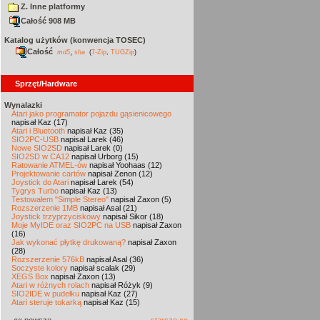
Z. Inne platformy
Całość 908 MB
Katalog użytków (konwencja TOSEC)
Całość
,
md5
sha
(
7-Zip
,
TUGZip
)
Sprzęt/Hardware
Wynalazki
Atari jako programator pojazdu gąsienicowego
napisał Kaz (17)
Atari i Bluetooth
napisał Kaz (35)
SIO2PC-USB
napisał Larek (46)
Nowe SIO2SD
napisał Larek (0)
SIO2SD w CA12
napisał Urborg (15)
Ratowanie ATMEL-ów
napisał Yoohaas (12)
Projektowanie cartów
napisał Zenon (12)
Joystick do Atari
napisał Larek (54)
Tygrys Turbo
napisał Kaz (13)
Testowałem "Simple Stereo"
napisał Zaxon (5)
Rozszerzenie 1MB
napisał Asal (21)
Joystick trzyprzyciskowy
napisał Sikor (18)
Moje MyIDE oraz SIO2PC na USB
napisał Zaxon
(16)
Jak wykonać płytkę drukowaną?
napisał Zaxon
(28)
Rozszerzenie 576kB
napisał Asal (36)
Soczyste kolory
napisał scalak (29)
XEGS Box
napisał Zaxon (13)
Atari w różnych rolach
napisał Różyk (9)
SIO2IDE w pudełku
napisał Kaz (27)
Atari steruje tokarką
napisał Kaz (15)