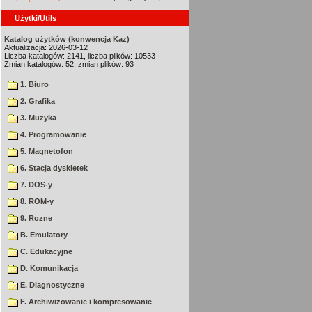
Użytki/Utils
Katalog użytków (konwencja Kaz)
Aktualizacja: 2026-03-12
Liczba katalogów: 2141, liczba plików: 10533
Zmian katalogów: 52, zmian plików: 93
1. Biuro
2. Grafika
3. Muzyka
4. Programowanie
5. Magnetofon
6. Stacja dyskietek
7. DOS-y
8. ROM-y
9. Rozne
B. Emulatory
C. Edukacyjne
D. Komunikacja
E. Diagnostyczne
F. Archiwizowanie i kompresowanie