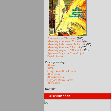
Czasopisma: 714 sztuk
(185)
Materiały scenowe: 32 sztuki
(9)
Materiały książkowe: 141 sztuk
(55)
Materiały firmowe: 27 sztuk
(20)
Materiały o grach: 351 sztuk
(211)
Spiżarnia Voya na Chomikuj.pl
Bajtek Redux
Zasoby wiedzy
Atariki
XWiki
Gury's Atari 8-bit Forever
Atarimania
Atari Archives
Drygol's Retro Hacks
XL Search
Kontakt
HI SCORE CAFÉ