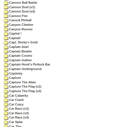
Cannon Ball Battle
Cannon Duel (v1)
Cannon Duel (v2)
Cannon Fire
Canuck Pinball
Canyon Climber
Canyon Runner
Capital !
Capital!
Capt. Sticky's Gold
Captain Atari
Captain Beeble
Captain Cosmo
Captain Gather
Captain Hook's Potluck Bar
Captain Underground
Captivity
Capture
Capture The Alien
Capture The Flag (v1)
Capture The Flag (v2)
Car Calamity
Car Crash
Car Crazy
Car Race (v1)
Car Race (v2)
Car Race (v3)
Car Splat
Car, The