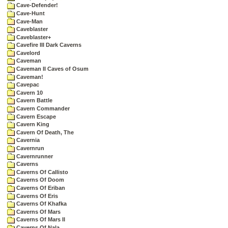
Cave-Defender!
Cave-Hunt
Cave-Man
Caveblaster
Caveblaster+
Cavefire III Dark Caverns
Cavelord
Caveman
Caveman II Caves of Osum
Caveman!
Cavepac
Cavern 10
Cavern Battle
Cavern Commander
Cavern Escape
Cavern King
Cavern Of Death, The
Cavernia
Cavernrun
Cavernrunner
Caverns
Caverns Of Callisto
Caverns Of Doom
Caverns Of Eriban
Caverns Of Eris
Caverns Of Khafka
Caverns Of Mars
Caverns Of Mars II
Caverns Of Nala