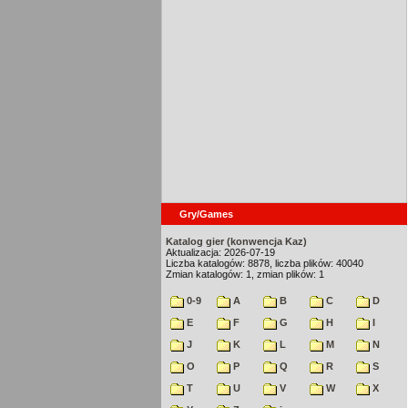
Gry/Games
Katalog gier (konwencja Kaz)
Aktualizacja: 2026-07-19
Liczba katalogów: 8878, liczba plików: 40040
Zmian katalogów: 1, zmian plików: 1
0-9
A
B
C
D
E
F
G
H
I
J
K
L
M
N
O
P
Q
R
S
T
U
V
W
X