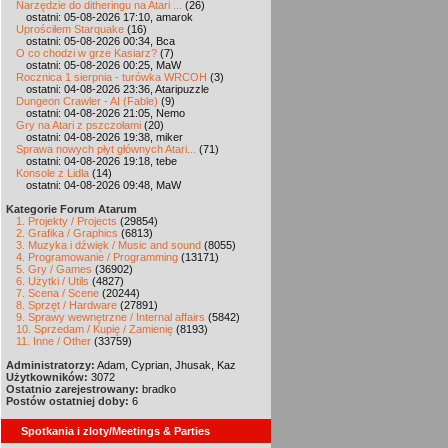
Narzędzie do ditheringu na Atari ...
(26)
ostatni: 05-08-2026 17:10, amarok
Uprościłem Starquake
(16)
ostatni: 05-08-2026 00:34, Bca
O co chodzi w grze Kasiarz?
(7)
ostatni: 05-08-2026 00:25, MaW
Rocznica 1 sierpnia - turówka WRCOH
(3)
ostatni: 04-08-2026 23:36, Ataripuzzle
Dungeon Crawler - AI (Fable)
(9)
ostatni: 04-08-2026 21:05, Nemo
Gry na Atari z pszczołami
(20)
ostatni: 04-08-2026 19:38, miker
Sprawa nowych płyt głównych Atari...
(71)
ostatni: 04-08-2026 19:18, tebe
Konsole z Lidla
(14)
ostatni: 04-08-2026 09:48, MaW
Kategorie Forum Atarum
1. Projekty / Projects
(29854)
2. Grafika / Graphics
(6813)
3. Muzyka i dźwięk / Music and sound
(8055)
4. Programowanie / Programming
(13171)
5. Gry / Games
(36902)
6. Użytki / Utils
(4827)
7. Scena / Scene
(20244)
8. Sprzęt / Hardware
(27891)
9. Sprawy wewnętrzne / Internal affairs
(5842)
10. Sprzedam / Kupię / Zamienię
(8193)
11. Inne / Other
(33759)
Administratorzy:
Adam, Cyprian, Jhusak, Kaz
Użytkowników:
3072
Ostatnio zarejestrowany:
bradko
Postów ostatniej doby:
6
Spotkania i zloty/Meetings & Parties