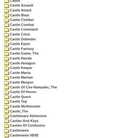
Castle
Castle Assault
Castle Attack
Castle Blast
Castle Clobber
Castle Combat
Castle Command
Castle Crisis
Castle Defender
Castle Eayor
Castle Fantasy
Castle Game, The
Castle Hassle
Castle Hexagon
Castle Keeper
Castle Mania
Castle Martian
Castle Morgue
Castle Of Cire-Nampahc, The
Castle Of Horror
Castle Quest
Castle Top
Castle Wolfenstein
Castle, The
Castlemaze Adventure
Castles And Keys
Castles Of Confusion
Castlevania
Castlevania VBXE