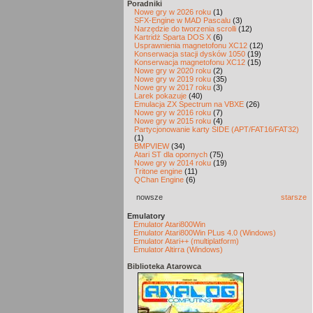
Poradniki
Nowe gry w 2026 roku
(1)
SFX-Engine w MAD Pascalu
(3)
Narzędzie do tworzenia scrolli
(12)
Kartridż Sparta DOS X
(6)
Usprawnienia magnetofonu XC12
(12)
Konserwacja stacji dysków 1050
(19)
Konserwacja magnetofonu XC12
(15)
Nowe gry w 2020 roku
(2)
Nowe gry w 2019 roku
(35)
Nowe gry w 2017 roku
(3)
Larek pokazuje
(40)
Emulacja ZX Spectrum na VBXE
(26)
Nowe gry w 2016 roku
(7)
Nowe gry w 2015 roku
(4)
Partycjonowanie karty SIDE (APT/FAT16/FAT32)
(1)
BMPVIEW
(34)
Atari ST dla opornych
(75)
Nowe gry w 2014 roku
(19)
Tritone engine
(11)
QChan Engine
(6)
nowsze
starsze
Emulatory
Emulator Atari800Win
Emulator Atari800Win PLus 4.0 (Windows)
Emulator Atari++ (multiplatform)
Emulator Altirra (Windows)
Biblioteka Atarowca