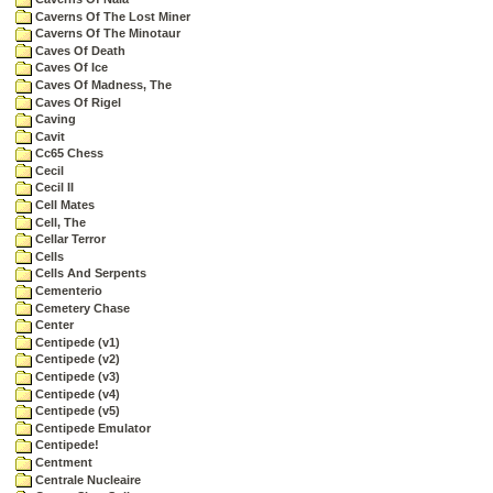
Caverns Of The Lost Miner
Caverns Of The Minotaur
Caves Of Death
Caves Of Ice
Caves Of Madness, The
Caves Of Rigel
Caving
Cavit
Cc65 Chess
Cecil
Cecil II
Cell Mates
Cell, The
Cellar Terror
Cells
Cells And Serpents
Cementerio
Cemetery Chase
Center
Centipede (v1)
Centipede (v2)
Centipede (v3)
Centipede (v4)
Centipede (v5)
Centipede Emulator
Centipede!
Centment
Centrale Nucleaire