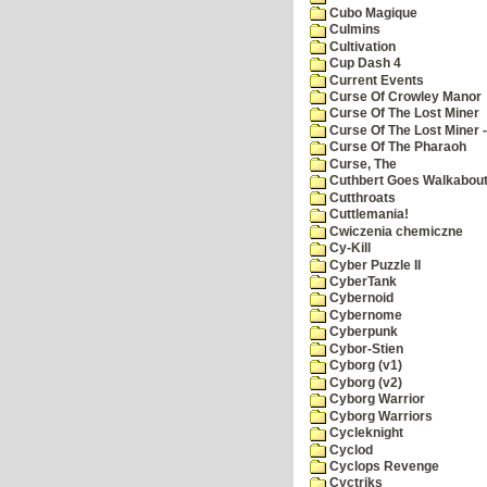
Cubo Magique
Culmins
Cultivation
Cup Dash 4
Current Events
Curse Of Crowley Manor
Curse Of The Lost Miner
Curse Of The Lost Miner
Curse Of The Pharaoh
Curse, The
Cuthbert Goes Walkabou
Cutthroats
Cuttlemania!
Cwiczenia chemiczne
Cy-Kill
Cyber Puzzle II
CyberTank
Cybernoid
Cybernome
Cyberpunk
Cybor-Stien
Cyborg (v1)
Cyborg (v2)
Cyborg Warrior
Cyborg Warriors
Cycleknight
Cyclod
Cyclops Revenge
Cyctriks