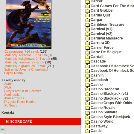
Carcer
Card Games For The Atar
Card Grabber
Cardio Quiz
Cargar
Caribbean Treasure
Carnival (v1)
Carnival (v2)
Carnival Massacre
Carrera 3D
Carrier Force
Czasopisma: 714 sztuk
(185)
Carte De Belgique
Materiały scenowe: 32 sztuki
(9)
Cartfall
Materiały książkowe: 141 sztuk
(55)
Cascade
Materiały firmowe: 27 sztuk
(20)
Materiały o grach: 351 sztuk
(211)
Casebook Of Hemlock Soa
Spiżarnia Voya na Chomikuj.pl
Casebook Of Hemlock Soa
Bajtek Redux
Cash In
Cashdash
Zasoby wiedzy
Atariki
Casino
XWiki
Casino Baccarat
Gury's Atari 8-bit Forever
Casino Blackjack (v1)
Atarimania
Atari Archives
Casino Blackjack (v2)
Drygol's Retro Hacks
Casino Craps With Odds
XL Search
Casino Royale!
Casino Solitaire
Kontakt
Casino Style Blackjack
HI SCORE CAFÉ
Casino World
Castaway
Castle