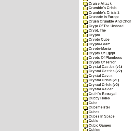
Cruise Attack
Crumble's Crisis
Crumble's Crisis 2
Crusade In Europe
Crush Crumble And Cho
Crypt Of The Undead
Crypt, The
Crypto
Crypto Cube
Crypto-Gram
Crypto-Mania
Crypts Of Egypt
Crypts Of Plumbous
Crypts Of Terror
Crystal Castles (v1)
Crystal Castles (v2)
Crystal Caves
Crystal Crisis (v1)
Crystal Crisis (v2)
Crystal Raider
Ctulhi's Betrayal
Cubby Holes
Cube
Cubemeister
Cubes
Cubes In Space
Cubic
Cubic Games
Cubico