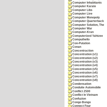
Computer Inhabitants
Computer Karate
Computer Libs
Computer Live
Computer Monopoly
Computer Quarterback
Computer Solution, The
Computer War
Computer-Kran
Computerized Yahtzee
Computhello
Con-Putation
Conan
Concentraction
Concentration (v1)
Concentration (v2)
Concentration (v3)
Concentration (v4)
Concentration (v5)
Concentration (v6)
Concentration (v7)
Concentration (v8)
Condensation
Conduite Automobile
Conflict 2500
Conflict In Vietnam
Confuzion
Congo Bongo
Connect Four