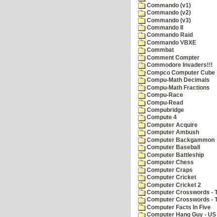
Commando (v1)
Commando (v2)
Commando (v3)
Commando II
Commando Raid
Commando VBXE
Commbat
Comment Compter
Commodore Invaders!!!
Compco Computer Cube
Compu-Math Decimals
Compu-Math Fractions
Compu-Race
Compu-Read
Compubridge
Compute 4
Computer Acquire
Computer Ambush
Computer Backgammon
Computer Baseball
Computer Battleship
Computer Chess
Computer Craps
Computer Cricket
Computer Cricket 2
Computer Crosswords - T
Computer Crosswords - 
Computer Facts In Five
Computer Hang Guy - US 