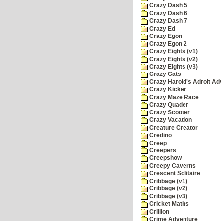
Crazy Dash 5
Crazy Dash 6
Crazy Dash 7
Crazy Ed
Crazy Egon
Crazy Egon 2
Crazy Eights (v1)
Crazy Eights (v2)
Crazy Eights (v3)
Crazy Gats
Crazy Harold's Adroit Ad
Crazy Kicker
Crazy Maze Race
Crazy Quader
Crazy Scooter
Crazy Vacation
Creature Creator
Credino
Creep
Creepers
Creepshow
Creepy Caverns
Crescent Solitaire
Cribbage (v1)
Cribbage (v2)
Cribbage (v3)
Cricket Maths
Crillion
Crime Adventure