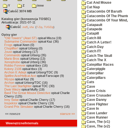
Cat And Mouse
Y
Z
inne
Cat Nap
Całość 3074 MB
Catacombs Of Baruth
Catacombs Of The Phan
Katalog gier (konwencja TOSEC)
Catacombs Of Your Mind,
Aktualizacja: 2021-07-11
Catapault
Całość
,
md5
sha
(
7-Zip
,
TUGZip
)
Catapede
Catapill
Opisy gier
Catch 88
"Old Towers" (Atari ST)
opisał Misza (19)
Submarine Commander
opisał Kaz (36)
Catch A Letter!
Frogs
opisał Xeen (0)
Catch Day
Choplifter!
opisał Urborg (0)
Catch IT!
Joust
opisał Urborg (17)
Commando
opisał Urborg (35)
Catch The Skull
Mario Bros
opisał Urborg (13)
Catch The X
Xenophobe
opisał Urborg (36)
Catepillar Races
Robbo Forever
opisał tbxx (16)
Kolony 2106
opisał tbxx (3)
Caterpiggle
Archon II: Adept
opisał Urborg/TDC (9)
Caterpillar
Spitfire Ace/Hellcat Ace
opisał Farscape (9)
Caterpillars
Wyspa
opisał Kaz (9)
Cats
Archon
opisał Urborg/TDC (16)
The Last Starfighter
opisał TDC (30)
Cave
Dwie Wieże
opisał Muffy (19)
Cave Crisis
Basil The Great Mouse Detective
opisał Charlie
Cave Crusader
Cherry (125)
Inny Świat
opisał Charlie Cherry (17)
Cave Danny
Inspektor
opisał Charlie Cherry (19)
Cave Flighter
Grand Prix Simulator
opisał Charlie Cherry (16)
Cave In
Cave Lander
«« nowsze
starsze »»
Cave Runner
Cave, The (v1)
Wewnętrzne/Internals
Cave, The (v2)