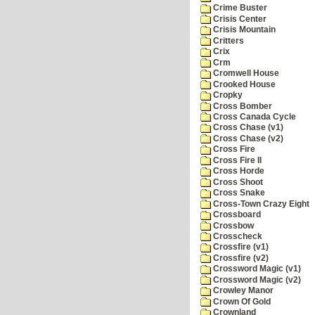
Crime Buster
Crisis Center
Crisis Mountain
Critters
Crix
Crm
Cromwell House
Crooked House
Cropky
Cross Bomber
Cross Canada Cycle
Cross Chase (v1)
Cross Chase (v2)
Cross Fire
Cross Fire II
Cross Horde
Cross Shoot
Cross Snake
Cross-Town Crazy Eight
Crossboard
Crossbow
Crosscheck
Crossfire (v1)
Crossfire (v2)
Crossword Magic (v1)
Crossword Magic (v2)
Crowley Manor
Crown Of Gold
Crownland