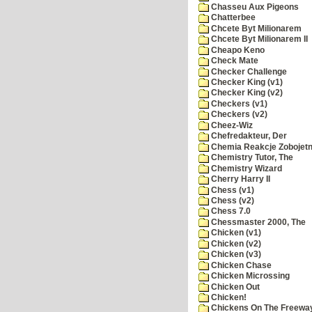
Chasseu Aux Pigeons
Chatterbee
Chcete Byt Milionarem
Chcete Byt Milionarem II
Cheapo Keno
Check Mate
Checker Challenge
Checker King (v1)
Checker King (v2)
Checkers (v1)
Checkers (v2)
Cheez-Wiz
Chefredakteur, Der
Chemia Reakcje Zobojetn
Chemistry Tutor, The
Chemistry Wizard
Cherry Harry II
Chess (v1)
Chess (v2)
Chess 7.0
Chessmaster 2000, The
Chicken (v1)
Chicken (v2)
Chicken (v3)
Chicken Chase
Chicken Microssing
Chicken Out
Chicken!
Chickens On The Freewa