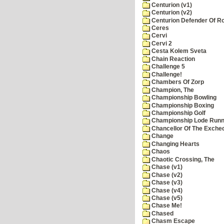
Centurion (v1)
Centurion (v2)
Centurion Defender Of 
Ceres
Cervi
Cervi 2
Cesta Kolem Sveta
Chain Reaction
Challenge 5
Challenge!
Chambers Of Zorp
Champion, The
Championship Bowling
Championship Boxing
Championship Golf
Championship Lode Runn
Chancellor Of The Exche
Change
Changing Hearts
Chaos
Chaotic Crossing, The
Chase (v1)
Chase (v2)
Chase (v3)
Chase (v4)
Chase (v5)
Chase Me!
Chased
Chasm Escape