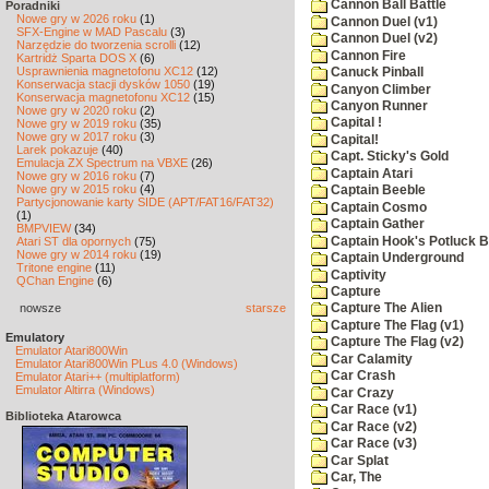
Cannon Ball Battle
Poradniki
Nowe gry w 2026 roku
(1)
Cannon Duel (v1)
SFX-Engine w MAD Pascalu
(3)
Cannon Duel (v2)
Narzędzie do tworzenia scrolli
(12)
Cannon Fire
Kartridż Sparta DOS X
(6)
Usprawnienia magnetofonu XC12
(12)
Canuck Pinball
Konserwacja stacji dysków 1050
(19)
Canyon Climber
Konserwacja magnetofonu XC12
(15)
Canyon Runner
Nowe gry w 2020 roku
(2)
Capital !
Nowe gry w 2019 roku
(35)
Nowe gry w 2017 roku
(3)
Capital!
Larek pokazuje
(40)
Capt. Sticky's Gold
Emulacja ZX Spectrum na VBXE
(26)
Captain Atari
Nowe gry w 2016 roku
(7)
Nowe gry w 2015 roku
(4)
Captain Beeble
Partycjonowanie karty SIDE (APT/FAT16/FAT32)
Captain Cosmo
(1)
Captain Gather
BMPVIEW
(34)
Captain Hook's Potluck B
Atari ST dla opornych
(75)
Nowe gry w 2014 roku
(19)
Captain Underground
Tritone engine
(11)
Captivity
QChan Engine
(6)
Capture
nowsze
starsze
Capture The Alien
Capture The Flag (v1)
Emulatory
Capture The Flag (v2)
Emulator Atari800Win
Car Calamity
Emulator Atari800Win PLus 4.0 (Windows)
Car Crash
Emulator Atari++ (multiplatform)
Emulator Altirra (Windows)
Car Crazy
Car Race (v1)
Biblioteka Atarowca
Car Race (v2)
Car Race (v3)
Car Splat
Car, The