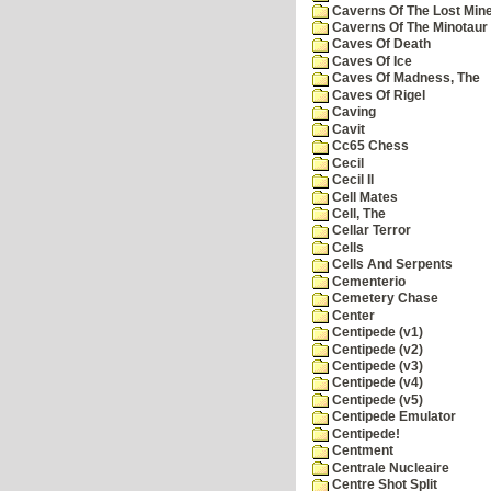
Caverns Of The Lost Min
Caverns Of The Minotaur
Caves Of Death
Caves Of Ice
Caves Of Madness, The
Caves Of Rigel
Caving
Cavit
Cc65 Chess
Cecil
Cecil II
Cell Mates
Cell, The
Cellar Terror
Cells
Cells And Serpents
Cementerio
Cemetery Chase
Center
Centipede (v1)
Centipede (v2)
Centipede (v3)
Centipede (v4)
Centipede (v5)
Centipede Emulator
Centipede!
Centment
Centrale Nucleaire
Centre Shot Split