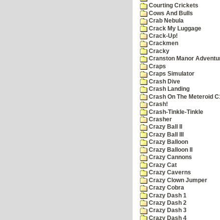
Courting Crickets
Cows And Bulls
Crab Nebula
Crack My Luggage
Crack-Up!
Crackmen
Cracky
Cranston Manor Adventu
Craps
Craps Simulator
Crash Dive
Crash Landing
Crash On The Meteroid C
Crash!
Crash-Tinkle-Tinkle
Crasher
Crazy Ball II
Crazy Ball III
Crazy Balloon
Crazy Balloon II
Crazy Cannons
Crazy Cat
Crazy Caverns
Crazy Clown Jumper
Crazy Cobra
Crazy Dash 1
Crazy Dash 2
Crazy Dash 3
Crazy Dash 4