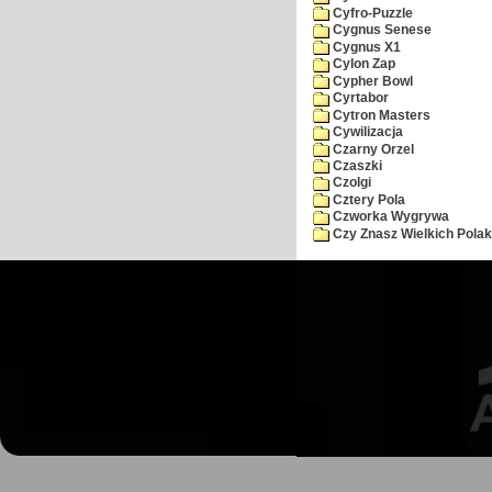
Cyfro-Puzzle
Cygnus Senese
Cygnus X1
Cylon Zap
Cypher Bowl
Cyrtabor
Cytron Masters
Cywilizacja
Czarny Orzel
Czaszki
Czolgi
Cztery Pola
Czworka Wygrywa
Czy Znasz Wielkich Pola