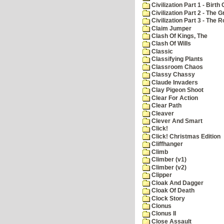
Civilization Part 1 - Birth 
Civilization Part 2 - The 
Civilization Part 3 - The
Claim Jumper
Clash Of Kings, The
Clash Of Wills
Classic
Classifying Plants
Classroom Chaos
Classy Chassy
Claude Invaders
Clay Pigeon Shoot
Clear For Action
Clear Path
Cleaver
Clever And Smart
Click!
Click! Christmas Edition
Cliffhanger
Climb
Climber (v1)
Climber (v2)
Clipper
Cloak And Dagger
Cloak Of Death
Clock Story
Clonus
Clonus II
Close Assault