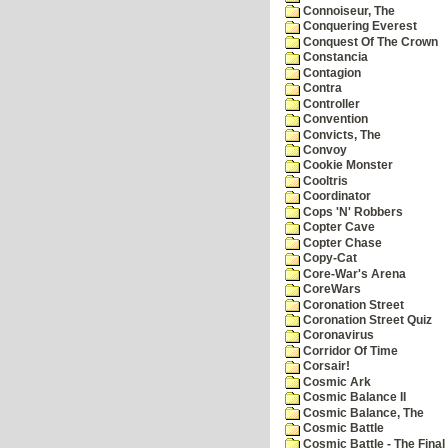
Connoiseur, The
Conquering Everest
Conquest Of The Crown
Constancia
Contagion
Contra
Controller
Convention
Convicts, The
Convoy
Cookie Monster
Cooltris
Coordinator
Cops 'N' Robbers
Copter Cave
Copter Chase
Copy-Cat
Core-War's Arena
CoreWars
Coronation Street
Coronation Street Quiz
Coronavirus
Corridor Of Time
Corsair!
Cosmic Ark
Cosmic Balance II
Cosmic Balance, The
Cosmic Battle
Cosmic Battle - The Final 