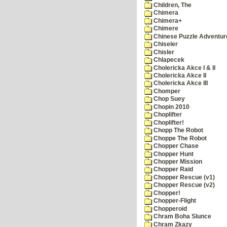
Children, The
Chimera
Chimera+
Chimere
Chinese Puzzle Adventur
Chiseler
Chisler
Chlapecek
Cholericka Akce I & II
Cholericka Akce II
Cholericka Akce III
Chomper
Chop Suey
Chopin 2010
Choplifter
Choplifter!
Chopp The Robot
Choppe The Robot
Chopper Chase
Chopper Hunt
Chopper Mission
Chopper Raid
Chopper Rescue (v1)
Chopper Rescue (v2)
Chopper!
Chopper-Flight
Chopperoid
Chram Boha Slunce
Chram Zkazy