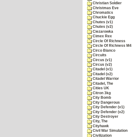
Christian Soldier
Christmas Eve
Chromatics
Chuckie Egg
Chutes (v1)
Chutes (v2)
Ciezarowka
Cimex Rex
Circle Of Richness
Circle Of Richness M4
Circo Bianco
Circuits
Circus (v1)
Circus (v2)
Citadel (v1)
Citadel (v2)
Citadel Warrior
Citadel, The
Cities UK
Citron 3kg
City Bomb
City Dangerous
City Defender (v1)
City Defender (v2)
City Destroyer
City, The
Cityhawk
Civil War Simulation
Civilization