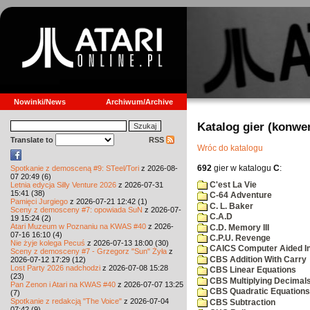
Nowinki/News
Archiwum/Archive
Katalog gier (konwe
Translate to
RSS
Wróc do katalogu
692
gier w katalogu
C
:
Spotkanie z demosceną #9: STeel/Tori
z 2026-08-
07 20:49 (6)
C'est La Vie
Letnia edycja Silly Venture 2026
z 2026-07-31
15:41 (38)
C-64 Adventure
Pamięci Jurgiego
z 2026-07-21 12:42 (1)
C. L. Baker
Sceny z demosceny #7: opowiada SuN
z 2026-07-
C.A.D
19 15:24 (2)
Atari Muzeum w Poznaniu na KWAS #40
z 2026-
C.D. Memory III
07-16 16:10 (4)
C.P.U. Revenge
Nie żyje kolega Pecuś
z 2026-07-13 18:00 (30)
CAICS Computer Aided Ins
Sceny z demosceny #7 - Grzegorz "Sun" Żyła
z
CBS Addition With Carry
2026-07-12 17:29 (12)
Lost Party 2026 nadchodzi
z 2026-07-08 15:28
CBS Linear Equations
(23)
CBS Multiplying Decimals
Pan Zenon i Atari na KWAS #40
z 2026-07-07 13:25
CBS Quadratic Equations
(7)
Spotkanie z redakcją "The Voice"
z 2026-07-04
CBS Subtraction
07:42 (9)