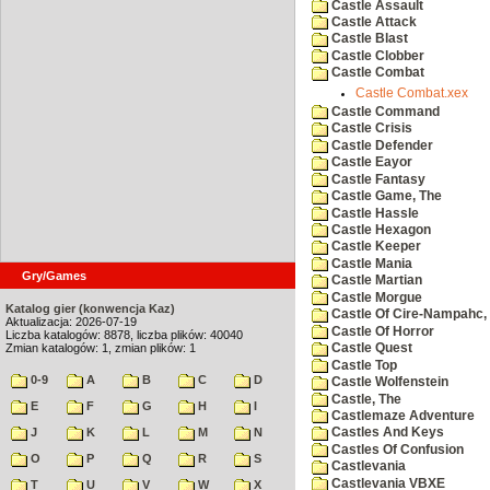
Castle Assault
Castle Attack
Castle Blast
Castle Clobber
Castle Combat
Castle Combat.xex
Castle Command
Castle Crisis
Castle Defender
Castle Eayor
Castle Fantasy
Castle Game, The
Castle Hassle
Castle Hexagon
Castle Keeper
Castle Mania
Gry/Games
Castle Martian
Castle Morgue
Katalog gier (konwencja Kaz)
Castle Of Cire-Nampahc,
Aktualizacja: 2026-07-19
Castle Of Horror
Liczba katalogów: 8878, liczba plików: 40040
Zmian katalogów: 1, zmian plików: 1
Castle Quest
Castle Top
0-9
A
B
C
D
Castle Wolfenstein
Castle, The
E
F
G
H
I
Castlemaze Adventure
J
K
L
M
N
Castles And Keys
Castles Of Confusion
O
P
Q
R
S
Castlevania
Castlevania VBXE
T
U
V
W
X