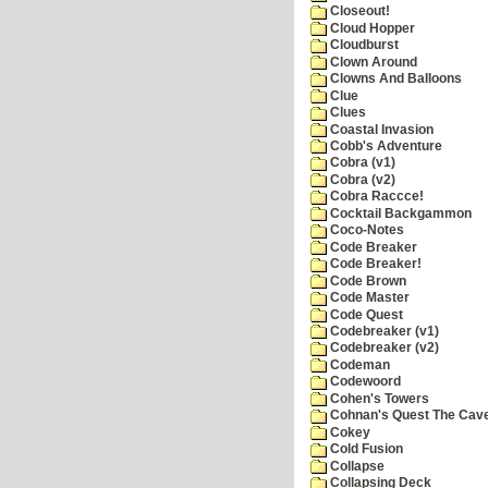
Closeout!
Cloud Hopper
Cloudburst
Clown Around
Clowns And Balloons
Clue
Clues
Coastal Invasion
Cobb's Adventure
Cobra (v1)
Cobra (v2)
Cobra Raccce!
Cocktail Backgammon
Coco-Notes
Code Breaker
Code Breaker!
Code Brown
Code Master
Code Quest
Codebreaker (v1)
Codebreaker (v2)
Codeman
Codewoord
Cohen's Towers
Cohnan's Quest The Cave
Cokey
Cold Fusion
Collapse
Collapsing Deck