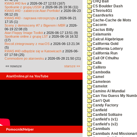
CHQ Ball
KWAS #40 live
z 2026-06-27 12:53 (167)
CS Boulder Dash
Spotkanie z grupą USSR
z 2026-06-26 19:36 (11)
KWAS #40 - zabierzcie Atari Portfolio!
z 2026-06-23
CTetris4G1
08:12 (0)
Caardvarks
KWAS #40 - naprawa retrosprzętu
z 2026-06-21
Cache-Cache de Mots
17:15 (1)
Cacorm
Sceny z demosceny #7 z Bigerem i MBR
z 2026-
06-19 22:08 (0)
Cactus Billy
Atari Floppy Image Toolkit
z 2026-06-17 13:51 (9)
Calamanis
Spotkanie online z grupą LST
z 2026-06-16 16:32
Calcul Algebrique
(17)
Recoil zintegrowany z macOS
z 2026-06-13 21:34
California Gold
(5)
California Lottery
KWAS #40 odbędzie się w Katowicach
z 2026-06-
California Run
07 17:59 (25)
Call Of Cthulhu
Commodore po atarowsku
z 2026-05-28 21:50 (21)
Calla
«« nowsze
starsze »»
Callisto
Cambodia
AtariOnline.pl na YouTube
Camel
Cameleon
Camelot
Camino Al Mundial
Can You Guess My Numb
Can't Quit
Candy Factory
Canfield
Canfield Solitaire
Canfield's (v1)
Canfield's (v2)
Cannibals
Pomocnik/Helper
Cannibals And Missionar