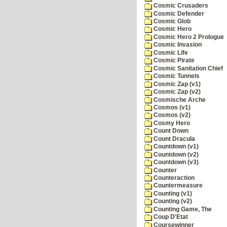
Cosmic Crusaders
Cosmic Defender
Cosmic Glob
Cosmic Hero
Cosmic Hero 2 Prologue
Cosmic Invasion
Cosmic Life
Cosmic Pirate
Cosmic Sanitation Chief
Cosmic Tunnels
Cosmic Zap (v1)
Cosmic Zap (v2)
Cosmische Arche
Cosmos (v1)
Cosmos (v2)
Cosmy Hero
Count Down
Count Dracula
Countdown (v1)
Countdown (v2)
Countdown (v3)
Counter
Counteraction
Countermeasure
Counting (v1)
Counting (v2)
Counting Game, The
Coup D'Etat
Coursewinner