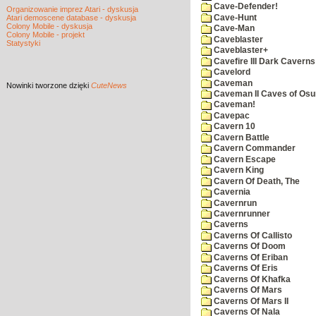
Cave-Defender!
Organizowanie imprez Atari - dyskusja
Cave-Hunt
Atari demoscene database - dyskusja
Colony Mobile - dyskusja
Cave-Man
Colony Mobile - projekt
Caveblaster
Statystyki
Caveblaster+
Cavefire III Dark Caverns
Cavelord
Caveman
Nowinki
tworzone dzięki
CuteNews
Caveman II Caves of Os
Caveman!
Cavepac
Cavern 10
Cavern Battle
Cavern Commander
Cavern Escape
Cavern King
Cavern Of Death, The
Cavernia
Cavernrun
Cavernrunner
Caverns
Caverns Of Callisto
Caverns Of Doom
Caverns Of Eriban
Caverns Of Eris
Caverns Of Khafka
Caverns Of Mars
Caverns Of Mars II
Caverns Of Nala