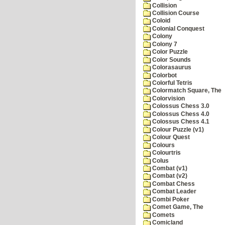
Collision
Collision Course
Coloid
Colonial Conquest
Colony
Colony 7
Color Puzzle
Color Sounds
Colorasaurus
Colorbot
Colorful Tetris
Colormatch Square, The
Colorvision
Colossus Chess 3.0
Colossus Chess 4.0
Colossus Chess 4.1
Colour Puzzle (v1)
Colour Quest
Colours
Colourtris
Colus
Combat (v1)
Combat (v2)
Combat Chess
Combat Leader
Combi Poker
Comet Game, The
Comets
Comicland