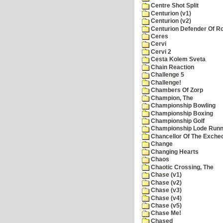
Centre Shot Split
Centurion (v1)
Centurion (v2)
Centurion Defender Of 
Ceres
Cervi
Cervi 2
Cesta Kolem Sveta
Chain Reaction
Challenge 5
Challenge!
Chambers Of Zorp
Champion, The
Championship Bowling
Championship Boxing
Championship Golf
Championship Lode Runn
Chancellor Of The Exche
Change
Changing Hearts
Chaos
Chaotic Crossing, The
Chase (v1)
Chase (v2)
Chase (v3)
Chase (v4)
Chase (v5)
Chase Me!
Chased