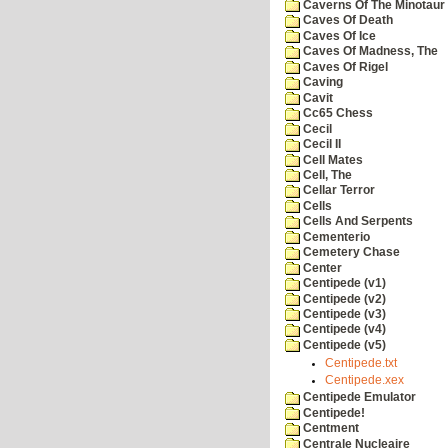
Caverns Of The Minotaur
Caves Of Death
Caves Of Ice
Caves Of Madness, The
Caves Of Rigel
Caving
Cavit
Cc65 Chess
Cecil
Cecil II
Cell Mates
Cell, The
Cellar Terror
Cells
Cells And Serpents
Cementerio
Cemetery Chase
Center
Centipede (v1)
Centipede (v2)
Centipede (v3)
Centipede (v4)
Centipede (v5)
Centipede.txt
Centipede.xex
Centipede Emulator
Centipede!
Centment
Centrale Nucleaire