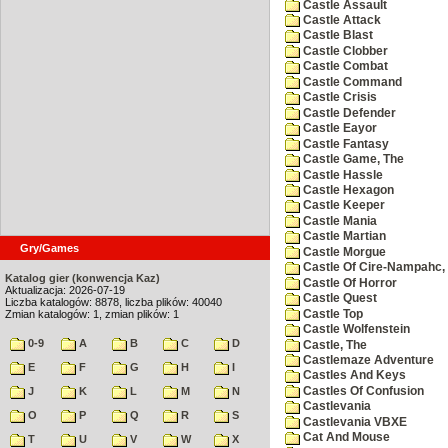
Castle Assault
Castle Attack
Castle Blast
Castle Clobber
Castle Combat
Castle Command
Castle Crisis
Castle Defender
Castle Eayor
Castle Fantasy
Castle Game, The
Castle Hassle
Castle Hexagon
Castle Keeper
Castle Mania
Castle Martian
Gry/Games
Castle Morgue
Castle Of Cire-Nampahc,
Katalog gier (konwencja Kaz)
Castle Of Horror
Aktualizacja: 2026-07-19
Castle Quest
Liczba katalogów: 8878, liczba plików: 40040
Castle Top
Zmian katalogów: 1, zmian plików: 1
Castle Wolfenstein
0-9
A
B
C
D
Castle, The
Castlemaze Adventure
E
F
G
H
I
Castles And Keys
Castles Of Confusion
J
K
L
M
N
Castlevania
O
P
Q
R
S
Castlevania VBXE
Cat And Mouse
T
U
V
W
X