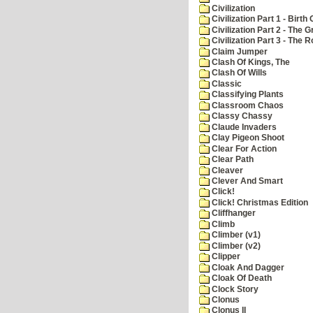
Civilization
Civilization Part 1 - Birth 
Civilization Part 2 - The 
Civilization Part 3 - The
Claim Jumper
Clash Of Kings, The
Clash Of Wills
Classic
Classifying Plants
Classroom Chaos
Classy Chassy
Claude Invaders
Clay Pigeon Shoot
Clear For Action
Clear Path
Cleaver
Clever And Smart
Click!
Click! Christmas Edition
Cliffhanger
Climb
Climber (v1)
Climber (v2)
Clipper
Cloak And Dagger
Cloak Of Death
Clock Story
Clonus
Clonus II