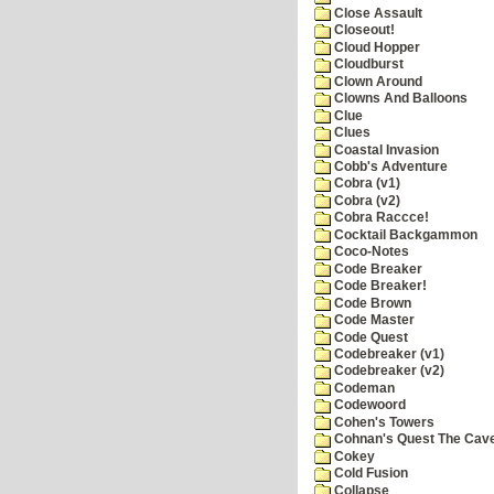
Close Assault
Closeout!
Cloud Hopper
Cloudburst
Clown Around
Clowns And Balloons
Clue
Clues
Coastal Invasion
Cobb's Adventure
Cobra (v1)
Cobra (v2)
Cobra Raccce!
Cocktail Backgammon
Coco-Notes
Code Breaker
Code Breaker!
Code Brown
Code Master
Code Quest
Codebreaker (v1)
Codebreaker (v2)
Codeman
Codewoord
Cohen's Towers
Cohnan's Quest The Cave
Cokey
Cold Fusion
Collapse