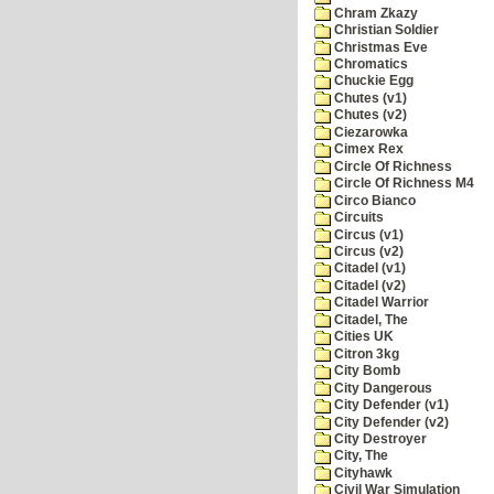
Chram Zkazy
Christian Soldier
Christmas Eve
Chromatics
Chuckie Egg
Chutes (v1)
Chutes (v2)
Ciezarowka
Cimex Rex
Circle Of Richness
Circle Of Richness M4
Circo Bianco
Circuits
Circus (v1)
Circus (v2)
Citadel (v1)
Citadel (v2)
Citadel Warrior
Citadel, The
Cities UK
Citron 3kg
City Bomb
City Dangerous
City Defender (v1)
City Defender (v2)
City Destroyer
City, The
Cityhawk
Civil War Simulation