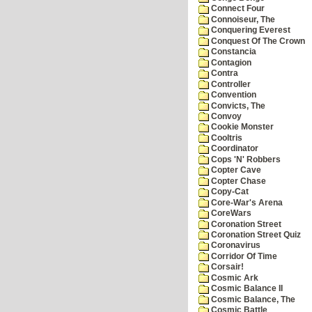
Connect Four
Connoiseur, The
Conquering Everest
Conquest Of The Crown
Constancia
Contagion
Contra
Controller
Convention
Convicts, The
Convoy
Cookie Monster
Cooltris
Coordinator
Cops 'N' Robbers
Copter Cave
Copter Chase
Copy-Cat
Core-War's Arena
CoreWars
Coronation Street
Coronation Street Quiz
Coronavirus
Corridor Of Time
Corsair!
Cosmic Ark
Cosmic Balance II
Cosmic Balance, The
Cosmic Battle