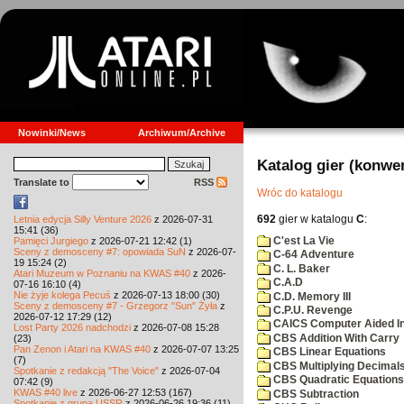
Nowinki/News
Archiwum/Archive
Katalog gier (konwe
Translate to
RSS
Wróc do katalogu
692
gier w katalogu
C
:
Letnia edycja Silly Venture 2026
z 2026-07-31
15:41 (36)
C'est La Vie
Pamięci Jurgiego
z 2026-07-21 12:42 (1)
Sceny z demosceny #7: opowiada SuN
z 2026-07-
C-64 Adventure
19 15:24 (2)
C. L. Baker
Atari Muzeum w Poznaniu na KWAS #40
z 2026-
C.A.D
07-16 16:10 (4)
Nie żyje kolega Pecuś
z 2026-07-13 18:00 (30)
C.D. Memory III
Sceny z demosceny #7 - Grzegorz "Sun" Żyła
z
C.P.U. Revenge
2026-07-12 17:29 (12)
CAICS Computer Aided Ins
Lost Party 2026 nadchodzi
z 2026-07-08 15:28
CBS Addition With Carry
(23)
Pan Zenon i Atari na KWAS #40
z 2026-07-07 13:25
CBS Linear Equations
(7)
CBS Multiplying Decimals
Spotkanie z redakcją "The Voice"
z 2026-07-04
CBS Quadratic Equations
07:42 (9)
KWAS #40 live
z 2026-06-27 12:53 (167)
CBS Subtraction
Spotkanie z grupą USSR
z 2026-06-26 19:36 (11)