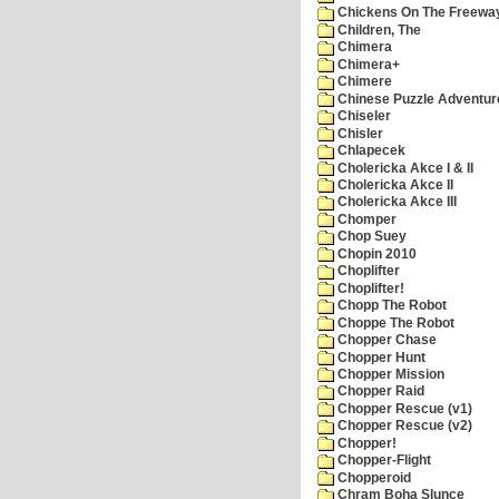
Chickens On The Freewa
Children, The
Chimera
Chimera+
Chimere
Chinese Puzzle Adventur
Chiseler
Chisler
Chlapecek
Cholericka Akce I & II
Cholericka Akce II
Cholericka Akce III
Chomper
Chop Suey
Chopin 2010
Choplifter
Choplifter!
Chopp The Robot
Choppe The Robot
Chopper Chase
Chopper Hunt
Chopper Mission
Chopper Raid
Chopper Rescue (v1)
Chopper Rescue (v2)
Chopper!
Chopper-Flight
Chopperoid
Chram Boha Slunce