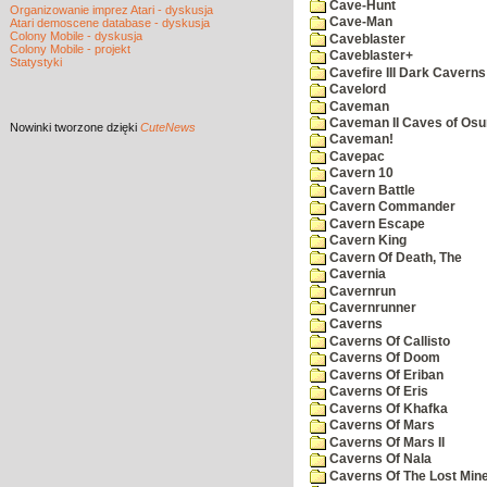
Cave-Hunt
Organizowanie imprez Atari - dyskusja
Cave-Man
Atari demoscene database - dyskusja
Colony Mobile - dyskusja
Caveblaster
Colony Mobile - projekt
Caveblaster+
Statystyki
Cavefire III Dark Caverns
Cavelord
Caveman
Caveman II Caves of Os
Nowinki
tworzone dzięki
CuteNews
Caveman!
Cavepac
Cavern 10
Cavern Battle
Cavern Commander
Cavern Escape
Cavern King
Cavern Of Death, The
Cavernia
Cavernrun
Cavernrunner
Caverns
Caverns Of Callisto
Caverns Of Doom
Caverns Of Eriban
Caverns Of Eris
Caverns Of Khafka
Caverns Of Mars
Caverns Of Mars II
Caverns Of Nala
Caverns Of The Lost Min