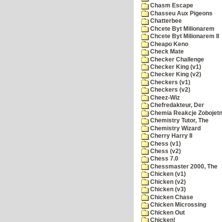
Chasm Escape
Chasseu Aux Pigeons
Chatterbee
Chcete Byt Milionarem
Chcete Byt Milionarem II
Cheapo Keno
Check Mate
Checker Challenge
Checker King (v1)
Checker King (v2)
Checkers (v1)
Checkers (v2)
Cheez-Wiz
Chefredakteur, Der
Chemia Reakcje Zobojetn
Chemistry Tutor, The
Chemistry Wizard
Cherry Harry II
Chess (v1)
Chess (v2)
Chess 7.0
Chessmaster 2000, The
Chicken (v1)
Chicken (v2)
Chicken (v3)
Chicken Chase
Chicken Microssing
Chicken Out
Chicken!