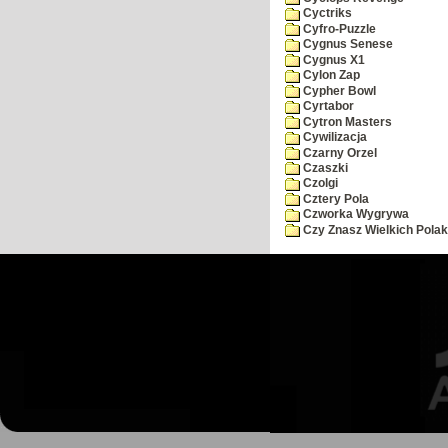
Cyctriks
Cyfro-Puzzle
Cygnus Senese
Cygnus X1
Cylon Zap
Cypher Bowl
Cyrtabor
Cytron Masters
Cywilizacja
Czarny Orzel
Czaszki
Czolgi
Cztery Pola
Czworka Wygrywa
Czy Znasz Wielkich Pola