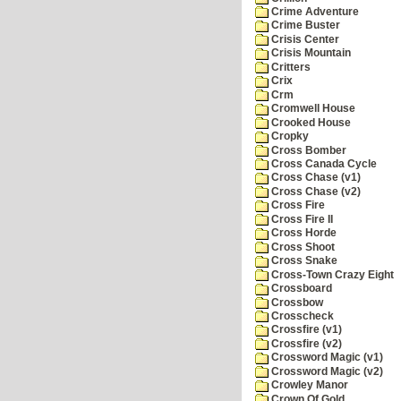
Crime Adventure
Crime Buster
Crisis Center
Crisis Mountain
Critters
Crix
Crm
Cromwell House
Crooked House
Cropky
Cross Bomber
Cross Canada Cycle
Cross Chase (v1)
Cross Chase (v2)
Cross Fire
Cross Fire II
Cross Horde
Cross Shoot
Cross Snake
Cross-Town Crazy Eight
Crossboard
Crossbow
Crosscheck
Crossfire (v1)
Crossfire (v2)
Crossword Magic (v1)
Crossword Magic (v2)
Crowley Manor
Crown Of Gold