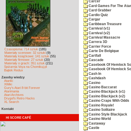
Carcer
Card Games For The Atar
Card Grabber
Cardio Quiz
Cargar
Caribbean Treasure
Carnival (v1)
Carnival (v2)
Carnival Massacre
Carrera 3D
Carrier Force
Czasopisma: 714 sztuk
(185)
Carte De Belgique
Materiały scenowe: 32 sztuki
(9)
Cartfall
Materiały książkowe: 141 sztuk
(55)
Materiały firmowe: 27 sztuk
(20)
Cascade
Materiały o grach: 351 sztuk
(211)
Casebook Of Hemlock Soa
Spiżarnia Voya na Chomikuj.pl
Casebook Of Hemlock Soa
Bajtek Redux
Cash In
Zasoby wiedzy
Cashdash
Atariki
Casino
XWiki
Casino Baccarat
Gury's Atari 8-bit Forever
Atarimania
Casino Blackjack (v1)
Atari Archives
Casino Blackjack (v2)
Drygol's Retro Hacks
Casino Craps With Odds
XL Search
Casino Royale!
Kontakt
Casino Solitaire
Casino Style Blackjack
HI SCORE CAFÉ
Casino World
Castaway
Castle