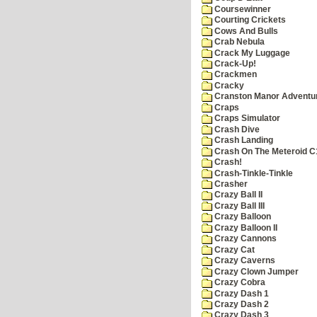
Coursewinner
Courting Crickets
Cows And Bulls
Crab Nebula
Crack My Luggage
Crack-Up!
Crackmen
Cracky
Cranston Manor Adventu
Craps
Craps Simulator
Crash Dive
Crash Landing
Crash On The Meteroid C
Crash!
Crash-Tinkle-Tinkle
Crasher
Crazy Ball II
Crazy Ball III
Crazy Balloon
Crazy Balloon II
Crazy Cannons
Crazy Cat
Crazy Caverns
Crazy Clown Jumper
Crazy Cobra
Crazy Dash 1
Crazy Dash 2
Crazy Dash 3