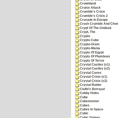
Crownland
Cruise Attack
Crumble's Crisis
Crumble's Crisis 2
Crusade In Europe
Crush Crumble And Cho
Crypt Of The Undead
Crypt, The
Crypto
Crypto Cube
Crypto-Gram
Crypto-Mania
Crypts Of Egypt
Crypts Of Plumbous
Crypts Of Terror
Crystal Castles (v1)
Crystal Castles (v2)
Crystal Caves
Crystal Crisis (v1)
Crystal Crisis (v2)
Crystal Raider
Ctulhi's Betrayal
Cubby Holes
Cube
Cubemeister
Cubes
Cubes In Space
Cubic
Cubic Games