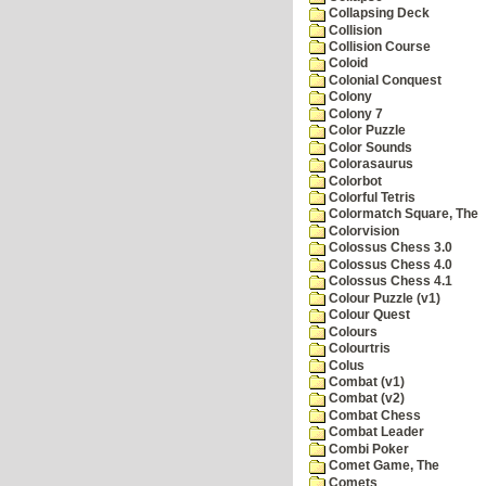
Collapsing Deck
Collision
Collision Course
Coloid
Colonial Conquest
Colony
Colony 7
Color Puzzle
Color Sounds
Colorasaurus
Colorbot
Colorful Tetris
Colormatch Square, The
Colorvision
Colossus Chess 3.0
Colossus Chess 4.0
Colossus Chess 4.1
Colour Puzzle (v1)
Colour Quest
Colours
Colourtris
Colus
Combat (v1)
Combat (v2)
Combat Chess
Combat Leader
Combi Poker
Comet Game, The
Comets