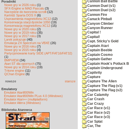
Cannon Ball Battle
Poradniki
Nowe gry w 2026 roku
(1)
Cannon Duel (v1)
SFX-Engine w MAD Pascalu
(3)
Cannon Duel (v2)
Narzędzie do tworzenia scrolli
(12)
Cannon Fire
Kartridż Sparta DOS X
(6)
Usprawnienia magnetofonu XC12
(12)
Canuck Pinball
Konserwacja stacji dysków 1050
(19)
Canyon Climber
Konserwacja magnetofonu XC12
(15)
Canyon Runner
Nowe gry w 2020 roku
(2)
Capital !
Nowe gry w 2019 roku
(35)
Nowe gry w 2017 roku
(3)
Capital!
Larek pokazuje
(40)
Capt. Sticky's Gold
Emulacja ZX Spectrum na VBXE
(26)
Captain Atari
Nowe gry w 2016 roku
(7)
Nowe gry w 2015 roku
(4)
Captain Beeble
Partycjonowanie karty SIDE (APT/FAT16/FAT32)
Captain Cosmo
(1)
Captain Gather
BMPVIEW
(34)
Captain Hook's Potluck B
Atari ST dla opornych
(75)
Nowe gry w 2014 roku
(19)
Captain Underground
Tritone engine
(11)
Captivity
QChan Engine
(6)
Capture
nowsze
starsze
Capture The Alien
Capture The Flag (v1)
Emulatory
Capture The Flag (v2)
Emulator Atari800Win
Car Calamity
Emulator Atari800Win PLus 4.0 (Windows)
Car Crash
Emulator Atari++ (multiplatform)
Emulator Altirra (Windows)
Car Crazy
Car Race (v1)
Biblioteka Atarowca
Car Race (v2)
Car Race (v3)
Car Splat
Car, The