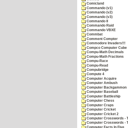
Comicland
Commando (v1)
Commando (v2)
Commando (v3)
Commando II
Commando Raid
Commando VBXE
Commbat
Comment Compter
Commodore Invaders!!!
Compco Computer Cube
Compu-Math Decimals
Compu-Math Fractions
Compu-Race
Compu-Read
Compubridge
Compute 4
Computer Acquire
Computer Ambush
Computer Backgammon
Computer Baseball
Computer Battleship
Computer Chess
Computer Craps
Computer Cricket
Computer Cricket 2
Computer Crosswords - T
Computer Crosswords - 
Computer Facts In Five