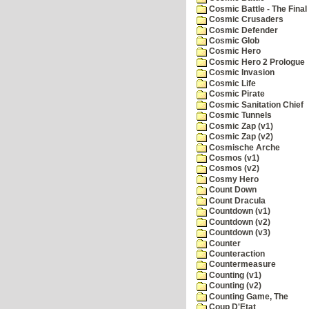
Cosmic Battle - The Final 
Cosmic Crusaders
Cosmic Defender
Cosmic Glob
Cosmic Hero
Cosmic Hero 2 Prologue
Cosmic Invasion
Cosmic Life
Cosmic Pirate
Cosmic Sanitation Chief
Cosmic Tunnels
Cosmic Zap (v1)
Cosmic Zap (v2)
Cosmische Arche
Cosmos (v1)
Cosmos (v2)
Cosmy Hero
Count Down
Count Dracula
Countdown (v1)
Countdown (v2)
Countdown (v3)
Counter
Counteraction
Countermeasure
Counting (v1)
Counting (v2)
Counting Game, The
Coup D'Etat