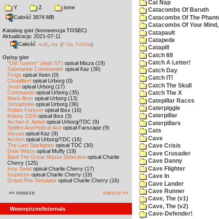
Cat Nap
Y
Z
inne
Catacombs Of Baruth
Całość 3074 MB
Catacombs Of The Phan
Catacombs Of Your Mind,
Katalog gier (konwencja TOSEC)
Catapault
Aktualizacja: 2021-07-11
Catapede
Całość
,
md5
sha
(
7-Zip
,
TUGZip
)
Catapill
Catch 88
Opisy gier
Catch A Letter!
"Old Towers" (Atari ST)
opisał Misza (19)
Submarine Commander
opisał Kaz (36)
Catch Day
Frogs
opisał Xeen (0)
Catch IT!
Choplifter!
opisał Urborg (0)
Catch The Skull
Joust
opisał Urborg (17)
Commando
opisał Urborg (35)
Catch The X
Mario Bros
opisał Urborg (13)
Catepillar Races
Xenophobe
opisał Urborg (36)
Caterpiggle
Robbo Forever
opisał tbxx (16)
Caterpillar
Kolony 2106
opisał tbxx (3)
Archon II: Adept
opisał Urborg/TDC (9)
Caterpillars
Spitfire Ace/Hellcat Ace
opisał Farscape (9)
Cats
Wyspa
opisał Kaz (9)
Cave
Archon
opisał Urborg/TDC (16)
The Last Starfighter
opisał TDC (30)
Cave Crisis
Dwie Wieże
opisał Muffy (19)
Cave Crusader
Basil The Great Mouse Detective
opisał Charlie
Cave Danny
Cherry (125)
Cave Flighter
Inny Świat
opisał Charlie Cherry (17)
Inspektor
opisał Charlie Cherry (19)
Cave In
Grand Prix Simulator
opisał Charlie Cherry (16)
Cave Lander
Cave Runner
«« nowsze
starsze »»
Cave, The (v1)
Cave, The (v2)
Wewnętrzne/Internals
Cave-Defender!