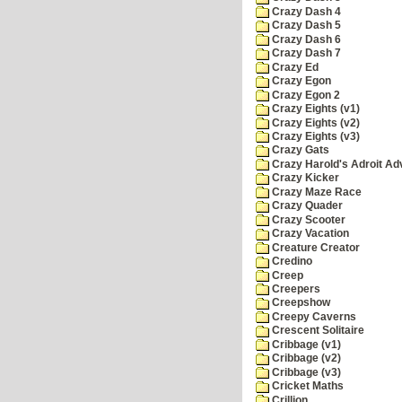
Crazy Dash 4
Crazy Dash 5
Crazy Dash 6
Crazy Dash 7
Crazy Ed
Crazy Egon
Crazy Egon 2
Crazy Eights (v1)
Crazy Eights (v2)
Crazy Eights (v3)
Crazy Gats
Crazy Harold's Adroit Ad
Crazy Kicker
Crazy Maze Race
Crazy Quader
Crazy Scooter
Crazy Vacation
Creature Creator
Credino
Creep
Creepers
Creepshow
Creepy Caverns
Crescent Solitaire
Cribbage (v1)
Cribbage (v2)
Cribbage (v3)
Cricket Maths
Crillion