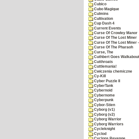
Cubico
Cubo Magique
Culmins
Cultivation
Cup Dash 4
Current Events
Curse Of Crowley Manor
Curse Of The Lost Miner
Curse Of The Lost Miner
Curse Of The Pharaoh
Curse, The
Cuthbert Goes Walkabou
Cutthroats
Cuttlemania!
Cwiczenia chemiczne
Cy-Kill
Cyber Puzzle II
CyberTank
Cybernoid
Cybernome
Cyberpunk
Cybor-Stien
Cyborg (v1)
Cyborg (v2)
Cyborg Warrior
Cyborg Warriors
Cycleknight
Cyclod
Cyclops Revenge