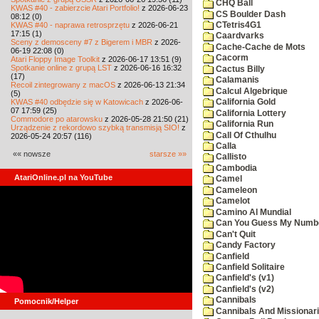
CHQ Ball
KWAS #40 - zabierzcie Atari Portfolio!
z 2026-06-23
CS Boulder Dash
08:12 (0)
KWAS #40 - naprawa retrosprzętu
z 2026-06-21
CTetris4G1
17:15 (1)
Caardvarks
Sceny z demosceny #7 z Bigerem i MBR
z 2026-
Cache-Cache de Mots
06-19 22:08 (0)
Cacorm
Atari Floppy Image Toolkit
z 2026-06-17 13:51 (9)
Spotkanie online z grupą LST
z 2026-06-16 16:32
Cactus Billy
(17)
Calamanis
Recoil zintegrowany z macOS
z 2026-06-13 21:34
Calcul Algebrique
(5)
KWAS #40 odbędzie się w Katowicach
z 2026-06-
California Gold
07 17:59 (25)
California Lottery
Commodore po atarowsku
z 2026-05-28 21:50 (21)
California Run
Urządzenie z rekordowo szybką transmisją SIO!
z
Call Of Cthulhu
2026-05-24 20:57 (116)
Calla
«« nowsze
starsze »»
Callisto
Cambodia
AtariOnline.pl na YouTube
Camel
Cameleon
Camelot
Camino Al Mundial
Can You Guess My Numb
Can't Quit
Candy Factory
Canfield
Canfield Solitaire
Canfield's (v1)
Canfield's (v2)
Cannibals
Pomocnik/Helper
Cannibals And Missionar