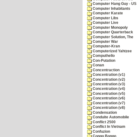
Computer Hang Guy - US 
Computer Inhabitants
Computer Karate
Computer Libs
Computer Live
Computer Monopoly
Computer Quarterback
Computer Solution, The
Computer War
Computer-Kran
Computerized Yahtzee
Computhello
Con-Putation
Conan
Concentraction
Concentration (v1)
Concentration (v2)
Concentration (v3)
Concentration (v4)
Concentration (v5)
Concentration (v6)
Concentration (v7)
Concentration (v8)
Condensation
Conduite Automobile
Conflict 2500
Conflict In Vietnam
Confuzion
Congo Bongo