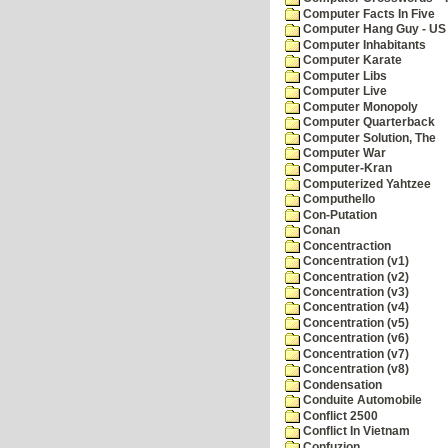
Computer Facts In Five
Computer Hang Guy - US 
Computer Inhabitants
Computer Karate
Computer Libs
Computer Live
Computer Monopoly
Computer Quarterback
Computer Solution, The
Computer War
Computer-Kran
Computerized Yahtzee
Computhello
Con-Putation
Conan
Concentraction
Concentration (v1)
Concentration (v2)
Concentration (v3)
Concentration (v4)
Concentration (v5)
Concentration (v6)
Concentration (v7)
Concentration (v8)
Condensation
Conduite Automobile
Conflict 2500
Conflict In Vietnam
Confuzion