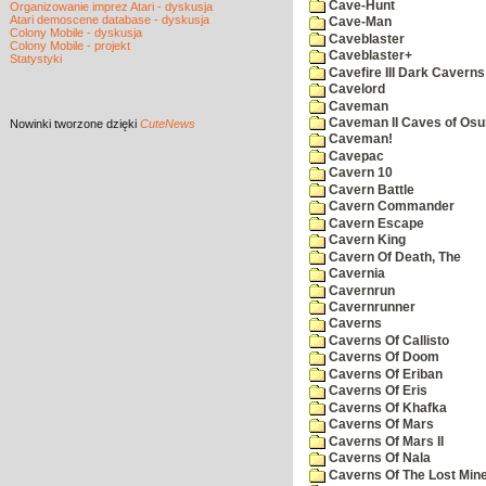
Cave-Hunt
Organizowanie imprez Atari - dyskusja
Atari demoscene database - dyskusja
Cave-Man
Colony Mobile - dyskusja
Caveblaster
Colony Mobile - projekt
Caveblaster+
Statystyki
Cavefire III Dark Caverns
Cavelord
Caveman
Caveman II Caves of Os
Nowinki
tworzone dzięki
CuteNews
Caveman!
Cavepac
Cavern 10
Cavern Battle
Cavern Commander
Cavern Escape
Cavern King
Cavern Of Death, The
Cavernia
Cavernrun
Cavernrunner
Caverns
Caverns Of Callisto
Caverns Of Doom
Caverns Of Eriban
Caverns Of Eris
Caverns Of Khafka
Caverns Of Mars
Caverns Of Mars II
Caverns Of Nala
Caverns Of The Lost Min