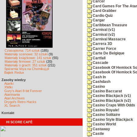
Carcer
Card Games For The Atar
Card Grabber
Cardio Quiz
Cargar
Caribbean Treasure
Carnival (v1)
Carnival (v2)
Carnival Massacre
Carrera 3D
Carrier Force
Czasopisma: 714 sztuk
(185)
Carte De Belgique
Materiały scenowe: 32 sztuki
(9)
Materiały książkowe: 141 sztuk
(55)
Cartfall
Materiały firmowe: 27 sztuk
(20)
Cascade
Materiały o grach: 351 sztuk
(211)
Casebook Of Hemlock Soa
Spiżarnia Voya na Chomikuj.pl
Casebook Of Hemlock Soa
Bajtek Redux
Cash In
Zasoby wiedzy
Cashdash
Atariki
Casino
XWiki
Gury's Atari 8-bit Forever
Casino Baccarat
Atarimania
Casino Blackjack (v1)
Atari Archives
Casino Blackjack (v2)
Drygol's Retro Hacks
Casino Craps With Odds
XL Search
Casino Royale!
Kontakt
Casino Solitaire
Casino Style Blackjack
HI SCORE CAFÉ
Casino World
Castaway
Castle