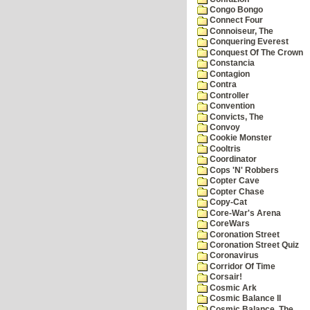
Congo Bongo
Connect Four
Connoiseur, The
Conquering Everest
Conquest Of The Crown
Constancia
Contagion
Contra
Controller
Convention
Convicts, The
Convoy
Cookie Monster
Cooltris
Coordinator
Cops 'N' Robbers
Copter Cave
Copter Chase
Copy-Cat
Core-War's Arena
CoreWars
Coronation Street
Coronation Street Quiz
Coronavirus
Corridor Of Time
Corsair!
Cosmic Ark
Cosmic Balance II
Cosmic Balance, The