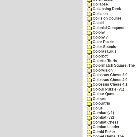
Collapse
Collapsing Deck
Collision
Collision Course
Coloid
Colonial Conquest
Colony
Colony 7
Color Puzzle
Color Sounds
Colorasaurus
Colorbot
Colorful Tetris
Colormatch Square, The
Colorvision
Colossus Chess 3.0
Colossus Chess 4.0
Colossus Chess 4.1
Colour Puzzle (v1)
Colour Quest
Colours
Colourtris
Colus
Combat (v1)
Combat (v2)
Combat Chess
Combat Leader
Combi Poker
Comet Game, The