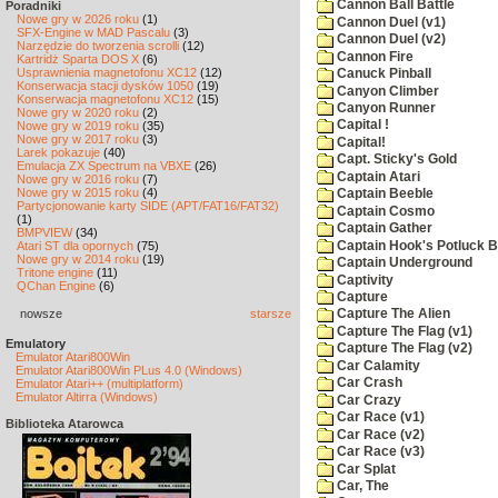
Cannon Ball Battle
Poradniki
Nowe gry w 2026 roku
(1)
Cannon Duel (v1)
SFX-Engine w MAD Pascalu
(3)
Cannon Duel (v2)
Narzędzie do tworzenia scrolli
(12)
Cannon Fire
Kartridż Sparta DOS X
(6)
Usprawnienia magnetofonu XC12
(12)
Canuck Pinball
Konserwacja stacji dysków 1050
(19)
Canyon Climber
Konserwacja magnetofonu XC12
(15)
Canyon Runner
Nowe gry w 2020 roku
(2)
Capital !
Nowe gry w 2019 roku
(35)
Nowe gry w 2017 roku
(3)
Capital!
Larek pokazuje
(40)
Capt. Sticky's Gold
Emulacja ZX Spectrum na VBXE
(26)
Captain Atari
Nowe gry w 2016 roku
(7)
Nowe gry w 2015 roku
(4)
Captain Beeble
Partycjonowanie karty SIDE (APT/FAT16/FAT32)
Captain Cosmo
(1)
Captain Gather
BMPVIEW
(34)
Captain Hook's Potluck B
Atari ST dla opornych
(75)
Nowe gry w 2014 roku
(19)
Captain Underground
Tritone engine
(11)
Captivity
QChan Engine
(6)
Capture
nowsze
starsze
Capture The Alien
Capture The Flag (v1)
Emulatory
Capture The Flag (v2)
Emulator Atari800Win
Car Calamity
Emulator Atari800Win PLus 4.0 (Windows)
Car Crash
Emulator Atari++ (multiplatform)
Emulator Altirra (Windows)
Car Crazy
Car Race (v1)
Biblioteka Atarowca
Car Race (v2)
Car Race (v3)
Car Splat
Car, The