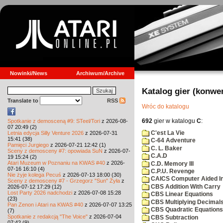
Nowinki/News
Archiwum/Archive
Katalog gier (konwe
Translate to
RSS
Wróc do katalogu
692
gier w katalogu
C
:
Spotkanie z demosceną #9: STeel/Tori
z 2026-08-
07 20:49 (2)
C'est La Vie
Letnia edycja Silly Venture 2026
z 2026-07-31
15:41 (38)
C-64 Adventure
Pamięci Jurgiego
z 2026-07-21 12:42 (1)
C. L. Baker
Sceny z demosceny #7: opowiada SuN
z 2026-07-
C.A.D
19 15:24 (2)
Atari Muzeum w Poznaniu na KWAS #40
z 2026-
C.D. Memory III
07-16 16:10 (4)
C.P.U. Revenge
Nie żyje kolega Pecuś
z 2026-07-13 18:00 (30)
CAICS Computer Aided Ins
Sceny z demosceny #7 - Grzegorz "Sun" Żyła
z
CBS Addition With Carry
2026-07-12 17:29 (12)
Lost Party 2026 nadchodzi
z 2026-07-08 15:28
CBS Linear Equations
(23)
CBS Multiplying Decimals
Pan Zenon i Atari na KWAS #40
z 2026-07-07 13:25
CBS Quadratic Equations
(7)
Spotkanie z redakcją "The Voice"
z 2026-07-04
CBS Subtraction
07:42 (9)