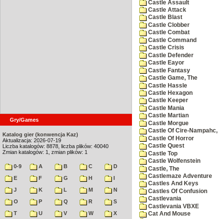
Castle Assault
Castle Attack
Castle Blast
Castle Clobber
Castle Combat
Castle Command
Castle Crisis
Castle Defender
Castle Eayor
Castle Fantasy
Castle Game, The
Castle Hassle
Castle Hexagon
Castle Keeper
Castle Mania
Castle Martian
Gry/Games
Castle Morgue
Castle Of Cire-Nampahc,
Katalog gier (konwencja Kaz)
Castle Of Horror
Aktualizacja: 2026-07-19
Castle Quest
Liczba katalogów: 8878, liczba plików: 40040
Zmian katalogów: 1, zmian plików: 1
Castle Top
Castle Wolfenstein
0-9
A
B
C
D
Castle, The
Castlemaze Adventure
E
F
G
H
I
Castles And Keys
J
K
L
M
N
Castles Of Confusion
Castlevania
O
P
Q
R
S
Castlevania VBXE
T
U
V
W
X
Cat And Mouse