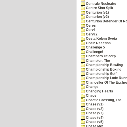
Centrale Nucleaire
Centre Shot Split
Centurion (v1)
Centurion (v2)
Centurion Defender Of 
Ceres
Cervi
Cervi 2
Cesta Kolem Sveta
Chain Reaction
Challenge 5
Challenge!
Chambers Of Zorp
Champion, The
Championship Bowling
Championship Boxing
Championship Golf
Championship Lode Runn
Chancellor Of The Exche
Change
Changing Hearts
Chaos
Chaotic Crossing, The
Chase (v1)
Chase (v2)
Chase (v3)
Chase (v4)
Chase (v5)
Chase Me!