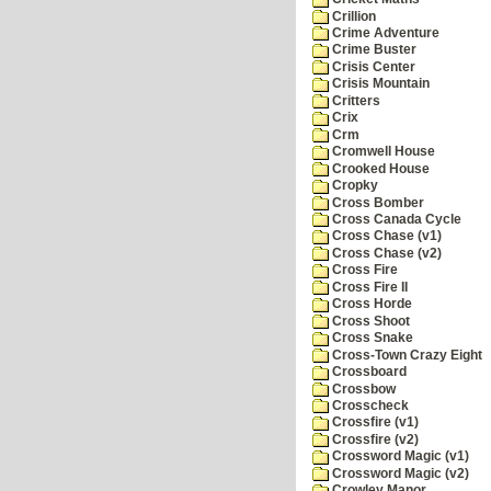
Crillion
Crime Adventure
Crime Buster
Crisis Center
Crisis Mountain
Critters
Crix
Crm
Cromwell House
Crooked House
Cropky
Cross Bomber
Cross Canada Cycle
Cross Chase (v1)
Cross Chase (v2)
Cross Fire
Cross Fire II
Cross Horde
Cross Shoot
Cross Snake
Cross-Town Crazy Eight
Crossboard
Crossbow
Crosscheck
Crossfire (v1)
Crossfire (v2)
Crossword Magic (v1)
Crossword Magic (v2)
Crowley Manor