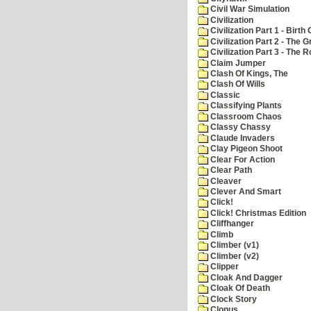
Civil War Simulation
Civilization
Civilization Part 1 - Birth 
Civilization Part 2 - The 
Civilization Part 3 - The
Claim Jumper
Clash Of Kings, The
Clash Of Wills
Classic
Classifying Plants
Classroom Chaos
Classy Chassy
Claude Invaders
Clay Pigeon Shoot
Clear For Action
Clear Path
Cleaver
Clever And Smart
Click!
Click! Christmas Edition
Cliffhanger
Climb
Climber (v1)
Climber (v2)
Clipper
Cloak And Dagger
Cloak Of Death
Clock Story
Clonus