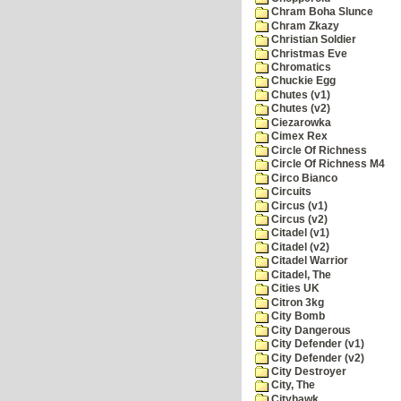
Chram Boha Slunce
Chram Zkazy
Christian Soldier
Christmas Eve
Chromatics
Chuckie Egg
Chutes (v1)
Chutes (v2)
Ciezarowka
Cimex Rex
Circle Of Richness
Circle Of Richness M4
Circo Bianco
Circuits
Circus (v1)
Circus (v2)
Citadel (v1)
Citadel (v2)
Citadel Warrior
Citadel, The
Cities UK
Citron 3kg
City Bomb
City Dangerous
City Defender (v1)
City Defender (v2)
City Destroyer
City, The
Cityhawk