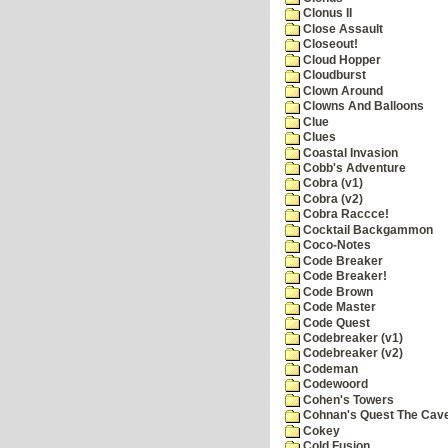
Clonus II
Close Assault
Closeout!
Cloud Hopper
Cloudburst
Clown Around
Clowns And Balloons
Clue
Clues
Coastal Invasion
Cobb's Adventure
Cobra (v1)
Cobra (v2)
Cobra Raccce!
Cocktail Backgammon
Coco-Notes
Code Breaker
Code Breaker!
Code Brown
Code Master
Code Quest
Codebreaker (v1)
Codebreaker (v2)
Codeman
Codewoord
Cohen's Towers
Cohnan's Quest The Cave
Cokey
Cold Fusion