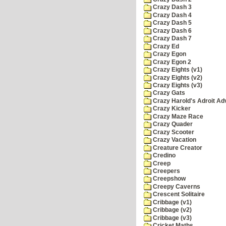
Crazy Dash 3
Crazy Dash 4
Crazy Dash 5
Crazy Dash 6
Crazy Dash 7
Crazy Ed
Crazy Egon
Crazy Egon 2
Crazy Eights (v1)
Crazy Eights (v2)
Crazy Eights (v3)
Crazy Gats
Crazy Harold's Adroit Ad
Crazy Kicker
Crazy Maze Race
Crazy Quader
Crazy Scooter
Crazy Vacation
Creature Creator
Credino
Creep
Creepers
Creepshow
Creepy Caverns
Crescent Solitaire
Cribbage (v1)
Cribbage (v2)
Cribbage (v3)
Cricket Maths