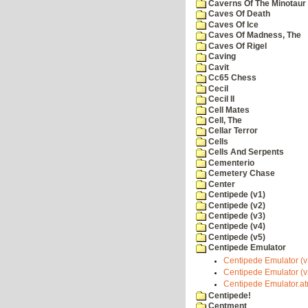
Caverns Of The Minotaur
Caves Of Death
Caves Of Ice
Caves Of Madness, The
Caves Of Rigel
Caving
Cavit
Cc65 Chess
Cecil
Cecil II
Cell Mates
Cell, The
Cellar Terror
Cells
Cells And Serpents
Cementerio
Cemetery Chase
Center
Centipede (v1)
Centipede (v2)
Centipede (v3)
Centipede (v4)
Centipede (v5)
Centipede Emulator
Centipede Emulator (v
Centipede Emulator (v
Centipede Emulator.at
Centipede!
Centment