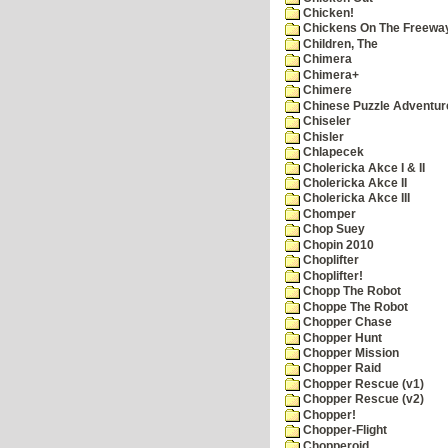
Chicken!
Chickens On The Freewa
Children, The
Chimera
Chimera+
Chimere
Chinese Puzzle Adventur
Chiseler
Chisler
Chlapecek
Cholericka Akce I & II
Cholericka Akce II
Cholericka Akce III
Chomper
Chop Suey
Chopin 2010
Choplifter
Choplifter!
Chopp The Robot
Choppe The Robot
Chopper Chase
Chopper Hunt
Chopper Mission
Chopper Raid
Chopper Rescue (v1)
Chopper Rescue (v2)
Chopper!
Chopper-Flight
Chopperoid