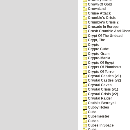
Crown Of Gold
Crownland
Cruise Attack
Crumble's Crisis
Crumble's Crisis 2
Crusade In Europe
Crush Crumble And Cho
Crypt Of The Undead
Crypt, The
Crypto
Crypto Cube
Crypto-Gram
Crypto-Mania
Crypts Of Egypt
Crypts Of Plumbous
Crypts Of Terror
Crystal Castles (v1)
Crystal Castles (v2)
Crystal Caves
Crystal Crisis (v1)
Crystal Crisis (v2)
Crystal Raider
Ctulhi's Betrayal
Cubby Holes
Cube
Cubemeister
Cubes
Cubes In Space
Cubic