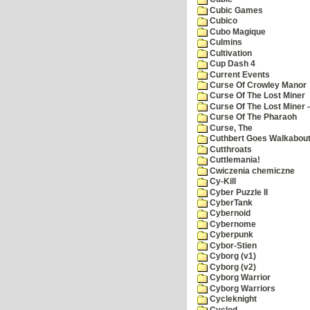
Cubic Games
Cubico
Cubo Magique
Culmins
Cultivation
Cup Dash 4
Current Events
Curse Of Crowley Manor
Curse Of The Lost Miner
Curse Of The Lost Miner
Curse Of The Pharaoh
Curse, The
Cuthbert Goes Walkabou
Cutthroats
Cuttlemania!
Cwiczenia chemiczne
Cy-Kill
Cyber Puzzle II
CyberTank
Cybernoid
Cybernome
Cyberpunk
Cybor-Stien
Cyborg (v1)
Cyborg (v2)
Cyborg Warrior
Cyborg Warriors
Cycleknight
Cyclod