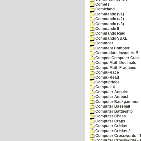
Comets
Comicland
Commando (v1)
Commando (v2)
Commando (v3)
Commando II
Commando Raid
Commando VBXE
Commbat
Comment Compter
Commodore Invaders!!!
Compco Computer Cube
Compu-Math Decimals
Compu-Math Fractions
Compu-Race
Compu-Read
Compubridge
Compute 4
Computer Acquire
Computer Ambush
Computer Backgammon
Computer Baseball
Computer Battleship
Computer Chess
Computer Craps
Computer Cricket
Computer Cricket 2
Computer Crosswords - T
Computer Crosswords - 