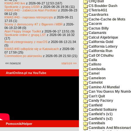
CHQ Ball
KWAS #40 live
z 2026-06-27 12:53 (167)
CS Boulder Dash
Spotkanie z grupą USSR
z 2026-06-26 19:36 (11)
KWAS #40 - zabierzcie Atari Portfolio!
z 2026-06-23
CTetris4G1
08:12 (0)
Caardvarks
KWAS #40 - naprawa retrosprzętu
z 2026-06-21
Cache-Cache de Mots
17:15 (1)
Cacorm
Sceny z demosceny #7 z Bigerem i MBR
z 2026-
06-19 22:08 (0)
Cactus Billy
Atari Floppy Image Toolkit
z 2026-06-17 13:51 (9)
Calamanis
Spotkanie online z grupą LST
z 2026-06-16 16:32
Calcul Algebrique
(17)
Recoil zintegrowany z macOS
z 2026-06-13 21:34
California Gold
(5)
California Lottery
KWAS #40 odbędzie się w Katowicach
z 2026-06-
California Run
07 17:59 (25)
Call Of Cthulhu
Commodore po atarowsku
z 2026-05-28 21:50 (21)
Calla
«« nowsze
starsze »»
Callisto
Cambodia
AtariOnline.pl na YouTube
Camel
Cameleon
Camelot
Camino Al Mundial
Can You Guess My Numb
Can't Quit
Candy Factory
Canfield
Canfield Solitaire
Canfield's (v1)
Canfield's (v2)
Cannibals
Pomocnik/Helper
Cannibals And Missionar