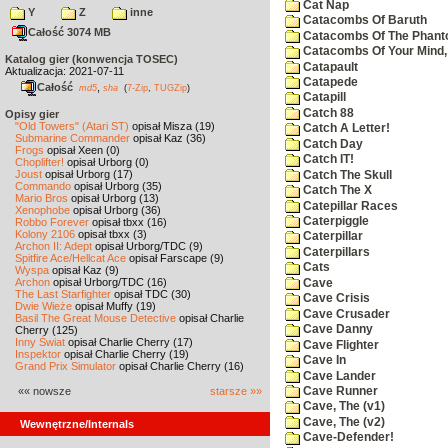
Cat Nap
Y
Z
inne
Catacombs Of Baruth
Całość 3074 MB
Catacombs Of The Phan
Catacombs Of Your Mind,
Katalog gier (konwencja TOSEC)
Catapault
Aktualizacja: 2021-07-11
Catapede
Całość
,
md5
sha
(
7-Zip
,
TUGZip
)
Catapill
Catch 88
Opisy gier
"Old Towers" (Atari ST)
opisał Misza (19)
Catch A Letter!
Submarine Commander
opisał Kaz (36)
Catch Day
Frogs
opisał Xeen (0)
Catch IT!
Choplifter!
opisał Urborg (0)
Joust
opisał Urborg (17)
Catch The Skull
Commando
opisał Urborg (35)
Catch The X
Mario Bros
opisał Urborg (13)
Catepillar Races
Xenophobe
opisał Urborg (36)
Caterpiggle
Robbo Forever
opisał tbxx (16)
Kolony 2106
opisał tbxx (3)
Caterpillar
Archon II: Adept
opisał Urborg/TDC (9)
Caterpillars
Spitfire Ace/Hellcat Ace
opisał Farscape (9)
Cats
Wyspa
opisał Kaz (9)
Archon
opisał Urborg/TDC (16)
Cave
The Last Starfighter
opisał TDC (30)
Cave Crisis
Dwie Wieże
opisał Muffy (19)
Cave Crusader
Basil The Great Mouse Detective
opisał Charlie
Cave Danny
Cherry (125)
Inny Świat
opisał Charlie Cherry (17)
Cave Flighter
Inspektor
opisał Charlie Cherry (19)
Cave In
Grand Prix Simulator
opisał Charlie Cherry (16)
Cave Lander
«« nowsze
starsze »»
Cave Runner
Cave, The (v1)
Cave, The (v2)
Wewnętrzne/Internals
Cave-Defender!