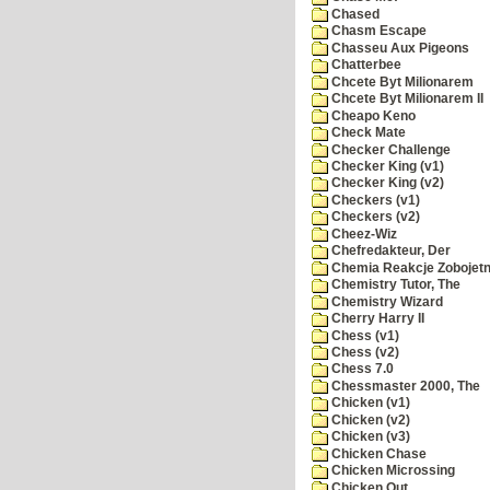
Chased
Chasm Escape
Chasseu Aux Pigeons
Chatterbee
Chcete Byt Milionarem
Chcete Byt Milionarem II
Cheapo Keno
Check Mate
Checker Challenge
Checker King (v1)
Checker King (v2)
Checkers (v1)
Checkers (v2)
Cheez-Wiz
Chefredakteur, Der
Chemia Reakcje Zobojetn
Chemistry Tutor, The
Chemistry Wizard
Cherry Harry II
Chess (v1)
Chess (v2)
Chess 7.0
Chessmaster 2000, The
Chicken (v1)
Chicken (v2)
Chicken (v3)
Chicken Chase
Chicken Microssing
Chicken Out