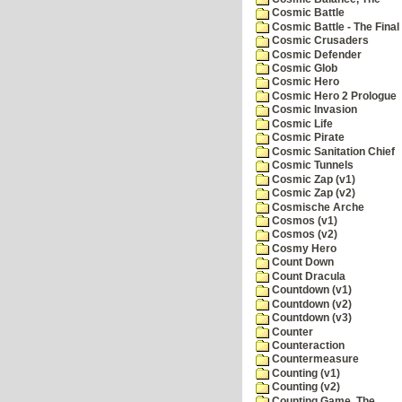
Cosmic Battle
Cosmic Battle - The Final 
Cosmic Crusaders
Cosmic Defender
Cosmic Glob
Cosmic Hero
Cosmic Hero 2 Prologue
Cosmic Invasion
Cosmic Life
Cosmic Pirate
Cosmic Sanitation Chief
Cosmic Tunnels
Cosmic Zap (v1)
Cosmic Zap (v2)
Cosmische Arche
Cosmos (v1)
Cosmos (v2)
Cosmy Hero
Count Down
Count Dracula
Countdown (v1)
Countdown (v2)
Countdown (v3)
Counter
Counteraction
Countermeasure
Counting (v1)
Counting (v2)
Counting Game, The