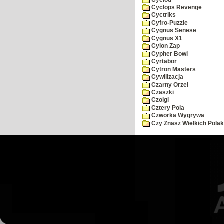
Cyclops Revenge
Cyctriks
Cyfro-Puzzle
Cygnus Senese
Cygnus X1
Cylon Zap
Cypher Bowl
Cyrtabor
Cytron Masters
Cywilizacja
Czarny Orzel
Czaszki
Czolgi
Cztery Pola
Czworka Wygrywa
Czy Znasz Wielkich Pola