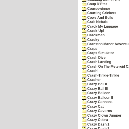
Coup D'Etat
Coursewinner
Courting Crickets
Cows And Bulls
Crab Nebula
Crack My Luggage
Crack-Up!
Crackmen
Cracky
Cranston Manor Adventu
Craps
Craps Simulator
Crash Dive
Crash Landing
Crash On The Meteroid C
Crash!
Crash-Tinkle-Tinkle
Crasher
Crazy Ball II
Crazy Ball III
Crazy Balloon
Crazy Balloon II
Crazy Cannons
Crazy Cat
Crazy Caverns
Crazy Clown Jumper
Crazy Cobra
Crazy Dash 1
Crazy Dash 2