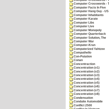
Computer Crosswords - 
Computer Facts In Five
Computer Hang Guy - US 
Computer Inhabitants
Computer Karate
Computer Libs
Computer Live
Computer Monopoly
Computer Quarterback
Computer Solution, The
Computer War
Computer-Kran
Computerized Yahtzee
Computhello
Con-Putation
Conan
Concentraction
Concentration (v1)
Concentration (v2)
Concentration (v3)
Concentration (v4)
Concentration (v5)
Concentration (v6)
Concentration (v7)
Concentration (v8)
Condensation
Conduite Automobile
Conflict 2500