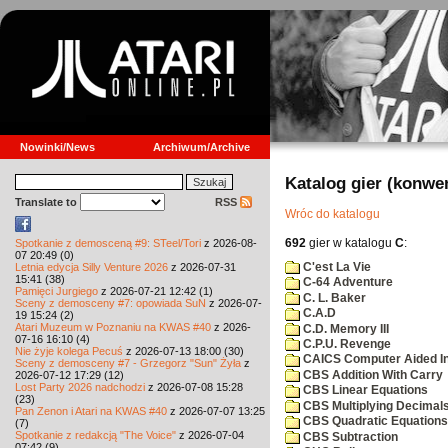
Nowinki/News
Archiwum/Archive
Katalog gier (konwe
Translate to
RSS
Wróc do katalogu
692
gier w katalogu
C
:
Spotkanie z demosceną #9: STeel/Tori
z 2026-08-
07 20:49 (0)
C'est La Vie
Letnia edycja Silly Venture 2026
z 2026-07-31
15:41 (38)
C-64 Adventure
Pamięci Jurgiego
z 2026-07-21 12:42 (1)
C. L. Baker
Sceny z demosceny #7: opowiada SuN
z 2026-07-
C.A.D
19 15:24 (2)
Atari Muzeum w Poznaniu na KWAS #40
z 2026-
C.D. Memory III
07-16 16:10 (4)
C.P.U. Revenge
Nie żyje kolega Pecuś
z 2026-07-13 18:00 (30)
CAICS Computer Aided Ins
Sceny z demosceny #7 - Grzegorz "Sun" Żyła
z
CBS Addition With Carry
2026-07-12 17:29 (12)
Lost Party 2026 nadchodzi
z 2026-07-08 15:28
CBS Linear Equations
(23)
CBS Multiplying Decimals
Pan Zenon i Atari na KWAS #40
z 2026-07-07 13:25
CBS Quadratic Equations
(7)
Spotkanie z redakcją "The Voice"
z 2026-07-04
CBS Subtraction
07:42 (9)