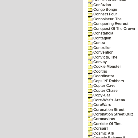
Conflict In Vietnam
Confuzion
Congo Bongo
Connect Four
Connoiseur, The
Conquering Everest
Conquest Of The Crown
Constancia
Contagion
Contra
Controller
Convention
Convicts, The
Convoy
Cookie Monster
Cooltris
Coordinator
Cops 'N' Robbers
Copter Cave
Copter Chase
Copy-Cat
Core-War's Arena
CoreWars
Coronation Street
Coronation Street Quiz
Coronavirus
Corridor Of Time
Corsair!
Cosmic Ark