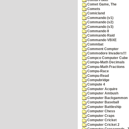
Comet Game, The
Comets
Comicland
Commando (v1)
Commando (v2)
Commando (v3)
Commando II
Commando Raid
Commando VBXE
Commbat
Comment Compter
Commodore Invaders!!!
Compco Computer Cube
Compu-Math Decimals
Compu-Math Fractions
Compu-Race
Compu-Read
Compubridge
Compute 4
Computer Acquire
Computer Ambush
Computer Backgammon
Computer Baseball
Computer Battleship
Computer Chess
Computer Craps
Computer Cricket
Computer Cricket 2
Computer Crosswords - T