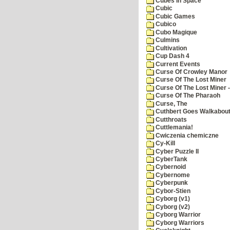
Cubes In Space
Cubic
Cubic Games
Cubico
Cubo Magique
Culmins
Cultivation
Cup Dash 4
Current Events
Curse Of Crowley Manor
Curse Of The Lost Miner
Curse Of The Lost Miner
Curse Of The Pharaoh
Curse, The
Cuthbert Goes Walkabou
Cutthroats
Cuttlemania!
Cwiczenia chemiczne
Cy-Kill
Cyber Puzzle II
CyberTank
Cybernoid
Cybernome
Cyberpunk
Cybor-Stien
Cyborg (v1)
Cyborg (v2)
Cyborg Warrior
Cyborg Warriors