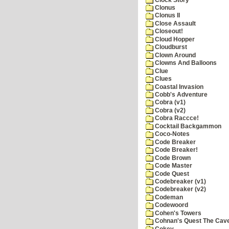
Clonus
Clonus II
Close Assault
Closeout!
Cloud Hopper
Cloudburst
Clown Around
Clowns And Balloons
Clue
Clues
Coastal Invasion
Cobb's Adventure
Cobra (v1)
Cobra (v2)
Cobra Raccce!
Cocktail Backgammon
Coco-Notes
Code Breaker
Code Breaker!
Code Brown
Code Master
Code Quest
Codebreaker (v1)
Codebreaker (v2)
Codeman
Codewoord
Cohen's Towers
Cohnan's Quest The Cave
Cokey