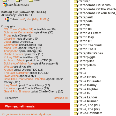
Cat Nap
Całość 3074 MB
Catacombs Of Baruth
Catacombs Of The Phan
Katalog gier (konwencja TOSEC)
Catacombs Of Your Mind,
Aktualizacja: 2021-07-11
Catapault
Całość
,
md5
sha
(
7-Zip
,
TUGZip
)
Catapede
Catapill
Opisy gier
Catch 88
"Old Towers" (Atari ST)
opisał Misza (19)
Submarine Commander
opisał Kaz (36)
Catch A Letter!
Frogs
opisał Xeen (0)
Catch Day
Choplifter!
opisał Urborg (0)
Catch IT!
Joust
opisał Urborg (17)
Commando
opisał Urborg (35)
Catch The Skull
Mario Bros
opisał Urborg (13)
Catch The X
Xenophobe
opisał Urborg (36)
Catepillar Races
Robbo Forever
opisał tbxx (16)
Kolony 2106
opisał tbxx (3)
Caterpiggle
Archon II: Adept
opisał Urborg/TDC (9)
Caterpillar
Spitfire Ace/Hellcat Ace
opisał Farscape (9)
Caterpillars
Wyspa
opisał Kaz (9)
Cats
Archon
opisał Urborg/TDC (16)
The Last Starfighter
opisał TDC (30)
Cave
Dwie Wieże
opisał Muffy (19)
Cave Crisis
Basil The Great Mouse Detective
opisał Charlie
Cave Crusader
Cherry (125)
Inny Świat
opisał Charlie Cherry (17)
Cave Danny
Inspektor
opisał Charlie Cherry (19)
Cave Flighter
Grand Prix Simulator
opisał Charlie Cherry (16)
Cave In
Cave Lander
«« nowsze
starsze »»
Cave Runner
Cave, The (v1)
Wewnętrzne/Internals
Cave, The (v2)
Cave-Defender!
Organizowanie imprez Atari - dyskusja