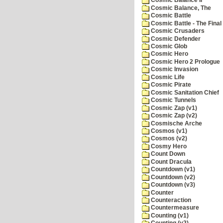
Cosmic Balance II
Cosmic Balance, The
Cosmic Battle
Cosmic Battle - The Final 
Cosmic Crusaders
Cosmic Defender
Cosmic Glob
Cosmic Hero
Cosmic Hero 2 Prologue
Cosmic Invasion
Cosmic Life
Cosmic Pirate
Cosmic Sanitation Chief
Cosmic Tunnels
Cosmic Zap (v1)
Cosmic Zap (v2)
Cosmische Arche
Cosmos (v1)
Cosmos (v2)
Cosmy Hero
Count Down
Count Dracula
Countdown (v1)
Countdown (v2)
Countdown (v3)
Counter
Counteraction
Countermeasure
Counting (v1)