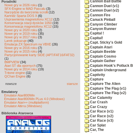
Cannon Ball Battle
Poradniki
Nowe gry w 2026 roku
(1)
Cannon Duel (v1)
SFX-Engine w MAD Pascalu
(3)
Cannon Duel (v2)
Narzędzie do tworzenia scrolli
(12)
Cannon Fire
Kartridż Sparta DOS X
(6)
Usprawnienia magnetofonu XC12
(12)
Canuck Pinball
Konserwacja stacji dysków 1050
(19)
Canyon Climber
Konserwacja magnetofonu XC12
(15)
Canyon Runner
Nowe gry w 2020 roku
(2)
Capital !
Nowe gry w 2019 roku
(35)
Nowe gry w 2017 roku
(3)
Capital!
Larek pokazuje
(40)
Capt. Sticky's Gold
Emulacja ZX Spectrum na VBXE
(26)
Captain Atari
Nowe gry w 2016 roku
(7)
Nowe gry w 2015 roku
(4)
Captain Beeble
Partycjonowanie karty SIDE (APT/FAT16/FAT32)
Captain Cosmo
(1)
Captain Gather
BMPVIEW
(34)
Captain Hook's Potluck B
Atari ST dla opornych
(75)
Nowe gry w 2014 roku
(19)
Captain Underground
Tritone engine
(11)
Captivity
QChan Engine
(6)
Capture
nowsze
starsze
Capture The Alien
Capture The Flag (v1)
Emulatory
Capture The Flag (v2)
Emulator Atari800Win
Car Calamity
Emulator Atari800Win PLus 4.0 (Windows)
Car Crash
Emulator Atari++ (multiplatform)
Emulator Altirra (Windows)
Car Crazy
Car Race (v1)
Biblioteka Atarowca
Car Race (v2)
Car Race (v3)
Car Splat
Car, The