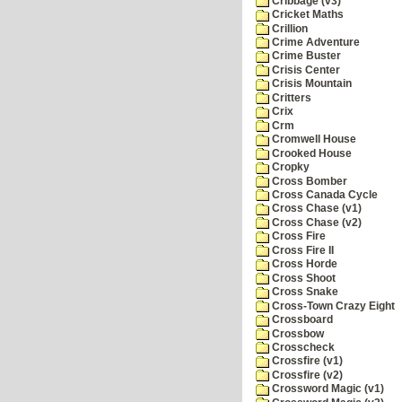
Cribbage (v3)
Cricket Maths
Crillion
Crime Adventure
Crime Buster
Crisis Center
Crisis Mountain
Critters
Crix
Crm
Cromwell House
Crooked House
Cropky
Cross Bomber
Cross Canada Cycle
Cross Chase (v1)
Cross Chase (v2)
Cross Fire
Cross Fire II
Cross Horde
Cross Shoot
Cross Snake
Cross-Town Crazy Eight
Crossboard
Crossbow
Crosscheck
Crossfire (v1)
Crossfire (v2)
Crossword Magic (v1)