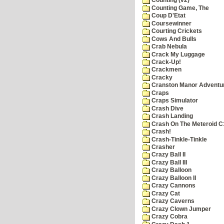
Counting (v2)
Counting Game, The
Coup D'Etat
Coursewinner
Courting Crickets
Cows And Bulls
Crab Nebula
Crack My Luggage
Crack-Up!
Crackmen
Cracky
Cranston Manor Adventu
Craps
Craps Simulator
Crash Dive
Crash Landing
Crash On The Meteroid C
Crash!
Crash-Tinkle-Tinkle
Crasher
Crazy Ball II
Crazy Ball III
Crazy Balloon
Crazy Balloon II
Crazy Cannons
Crazy Cat
Crazy Caverns
Crazy Clown Jumper
Crazy Cobra