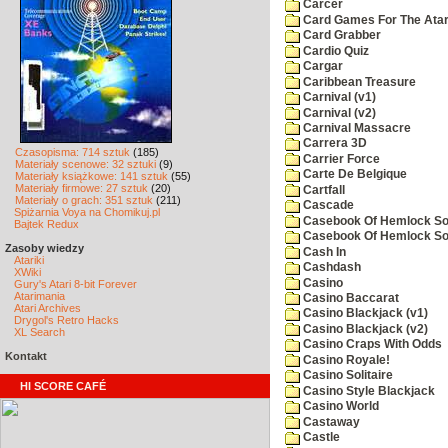
Carcer
Card Games For The Atar
Card Grabber
Cardio Quiz
Cargar
Caribbean Treasure
Carnival (v1)
Carnival (v2)
Carnival Massacre
Carrera 3D
Czasopisma: 714 sztuk
(185)
Carrier Force
Materiały scenowe: 32 sztuki
(9)
Carte De Belgique
Materiały książkowe: 141 sztuk
(55)
Materiały firmowe: 27 sztuk
(20)
Cartfall
Materiały o grach: 351 sztuk
(211)
Cascade
Spiżarnia Voya na Chomikuj.pl
Casebook Of Hemlock Soa
Bajtek Redux
Casebook Of Hemlock Soa
Zasoby wiedzy
Cash In
Atariki
Cashdash
XWiki
Casino
Gury's Atari 8-bit Forever
Atarimania
Casino Baccarat
Atari Archives
Casino Blackjack (v1)
Drygol's Retro Hacks
Casino Blackjack (v2)
XL Search
Casino Craps With Odds
Kontakt
Casino Royale!
Casino Solitaire
HI SCORE CAFÉ
Casino Style Blackjack
Casino World
Castaway
Castle