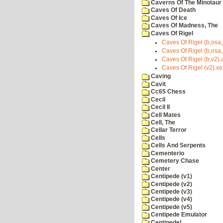
Caverns Of The Minotaur
Caves Of Death
Caves Of Ice
Caves Of Madness, The
Caves Of Rigel
Caves Of Rigel (b,osa,
Caves Of Rigel (b,osa,
Caves Of Rigel (b,v2).a
Caves Of Rigel (v2).xe
Caving
Cavit
Cc65 Chess
Cecil
Cecil II
Cell Mates
Cell, The
Cellar Terror
Cells
Cells And Serpents
Cementerio
Cemetery Chase
Center
Centipede (v1)
Centipede (v2)
Centipede (v3)
Centipede (v4)
Centipede (v5)
Centipede Emulator
Centipede!