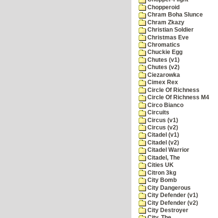
Chopperoid
Chram Boha Slunce
Chram Zkazy
Christian Soldier
Christmas Eve
Chromatics
Chuckie Egg
Chutes (v1)
Chutes (v2)
Ciezarowka
Cimex Rex
Circle Of Richness
Circle Of Richness M4
Circo Bianco
Circuits
Circus (v1)
Circus (v2)
Citadel (v1)
Citadel (v2)
Citadel Warrior
Citadel, The
Cities UK
Citron 3kg
City Bomb
City Dangerous
City Defender (v1)
City Defender (v2)
City Destroyer
City, The