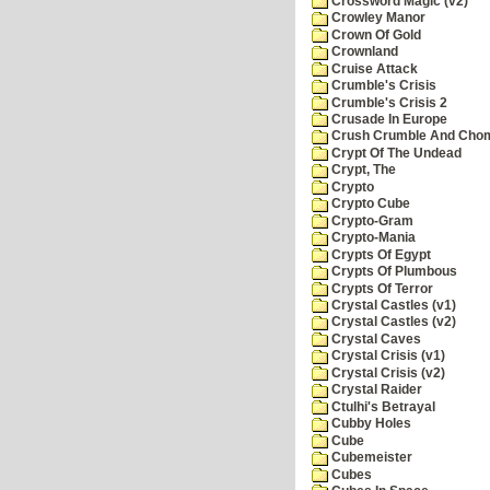
Crossword Magic (v2)
Crowley Manor
Crown Of Gold
Crownland
Cruise Attack
Crumble's Crisis
Crumble's Crisis 2
Crusade In Europe
Crush Crumble And Cho
Crypt Of The Undead
Crypt, The
Crypto
Crypto Cube
Crypto-Gram
Crypto-Mania
Crypts Of Egypt
Crypts Of Plumbous
Crypts Of Terror
Crystal Castles (v1)
Crystal Castles (v2)
Crystal Caves
Crystal Crisis (v1)
Crystal Crisis (v2)
Crystal Raider
Ctulhi's Betrayal
Cubby Holes
Cube
Cubemeister
Cubes