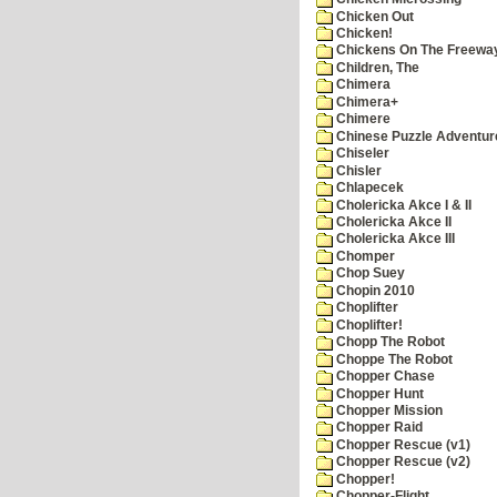
Chicken Out
Chicken!
Chickens On The Freewa
Children, The
Chimera
Chimera+
Chimere
Chinese Puzzle Adventur
Chiseler
Chisler
Chlapecek
Cholericka Akce I & II
Cholericka Akce II
Cholericka Akce III
Chomper
Chop Suey
Chopin 2010
Choplifter
Choplifter!
Chopp The Robot
Choppe The Robot
Chopper Chase
Chopper Hunt
Chopper Mission
Chopper Raid
Chopper Rescue (v1)
Chopper Rescue (v2)
Chopper!
Chopper-Flight