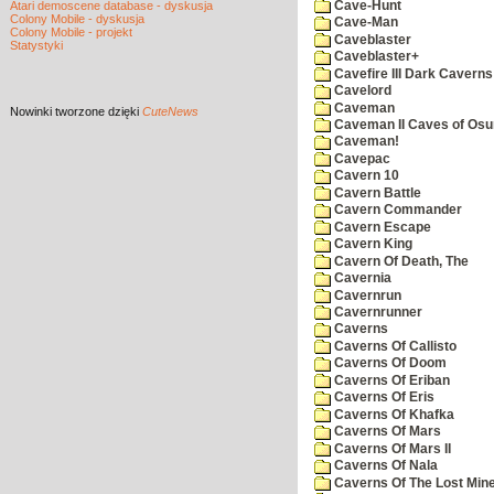
Cave-Hunt
Atari demoscene database - dyskusja
Colony Mobile - dyskusja
Cave-Man
Colony Mobile - projekt
Caveblaster
Statystyki
Caveblaster+
Cavefire III Dark Caverns
Cavelord
Caveman
Nowinki
tworzone dzięki
CuteNews
Caveman II Caves of Os
Caveman!
Cavepac
Cavern 10
Cavern Battle
Cavern Commander
Cavern Escape
Cavern King
Cavern Of Death, The
Cavernia
Cavernrun
Cavernrunner
Caverns
Caverns Of Callisto
Caverns Of Doom
Caverns Of Eriban
Caverns Of Eris
Caverns Of Khafka
Caverns Of Mars
Caverns Of Mars II
Caverns Of Nala
Caverns Of The Lost Min