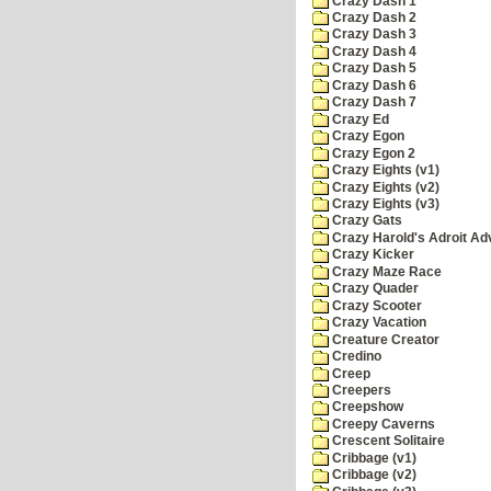
Crazy Dash 1
Crazy Dash 2
Crazy Dash 3
Crazy Dash 4
Crazy Dash 5
Crazy Dash 6
Crazy Dash 7
Crazy Ed
Crazy Egon
Crazy Egon 2
Crazy Eights (v1)
Crazy Eights (v2)
Crazy Eights (v3)
Crazy Gats
Crazy Harold's Adroit Ad
Crazy Kicker
Crazy Maze Race
Crazy Quader
Crazy Scooter
Crazy Vacation
Creature Creator
Credino
Creep
Creepers
Creepshow
Creepy Caverns
Crescent Solitaire
Cribbage (v1)
Cribbage (v2)