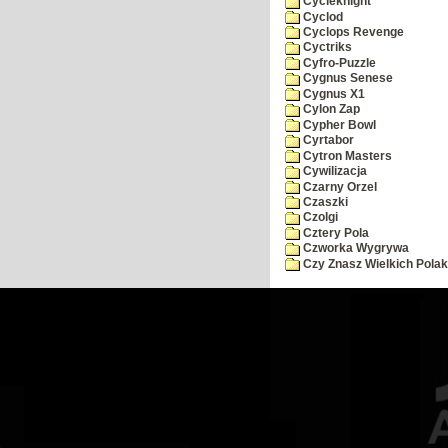
Cycleknight
Cyclod
Cyclops Revenge
Cyctriks
Cyfro-Puzzle
Cygnus Senese
Cygnus X1
Cylon Zap
Cypher Bowl
Cyrtabor
Cytron Masters
Cywilizacja
Czarny Orzel
Czaszki
Czolgi
Cztery Pola
Czworka Wygrywa
Czy Znasz Wielkich Pola