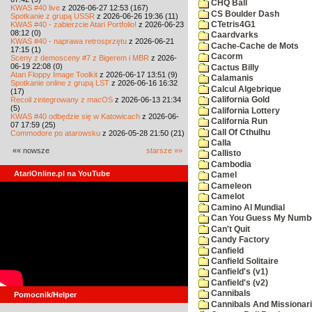
CHQ Ball
KWAS #40 live
z 2026-06-27 12:53 (167)
CS Boulder Dash
Spotkanie z grupą USSR
z 2026-06-26 19:36 (11)
KWAS #40 - zabierzcie Atari Portfolio!
z 2026-06-23
CTetris4G1
08:12 (0)
Caardvarks
KWAS #40 - naprawa retrosprzętu
z 2026-06-21
Cache-Cache de Mots
17:15 (1)
Cacorm
Sceny z demosceny #7 z Bigerem i MBR
z 2026-
06-19 22:08 (0)
Cactus Billy
Atari Floppy Image Toolkit
z 2026-06-17 13:51 (9)
Calamanis
Spotkanie online z grupą LST
z 2026-06-16 16:32
Calcul Algebrique
(17)
Recoil zintegrowany z macOS
z 2026-06-13 21:34
California Gold
(5)
California Lottery
KWAS #40 odbędzie się w Katowicach
z 2026-06-
California Run
07 17:59 (25)
Call Of Cthulhu
Commodore po atarowsku
z 2026-05-28 21:50 (21)
Calla
«« nowsze
starsze »»
Callisto
Cambodia
AtariOnline.pl na YouTube
Camel
Cameleon
Camelot
Camino Al Mundial
Can You Guess My Numb
Can't Quit
Candy Factory
Canfield
Canfield Solitaire
Canfield's (v1)
Canfield's (v2)
Cannibals
Pomocnik/Helper
Cannibals And Missionar