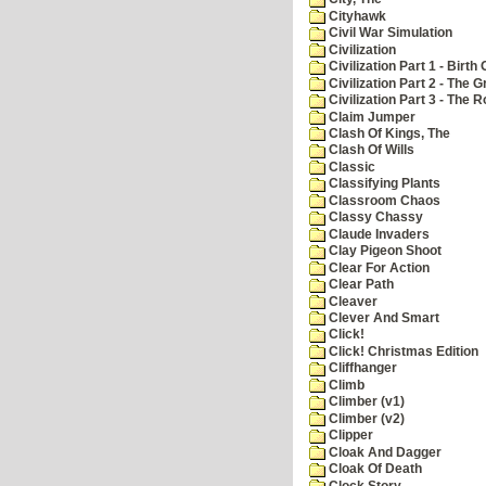
Cityhawk
Civil War Simulation
Civilization
Civilization Part 1 - Birth 
Civilization Part 2 - The 
Civilization Part 3 - The
Claim Jumper
Clash Of Kings, The
Clash Of Wills
Classic
Classifying Plants
Classroom Chaos
Classy Chassy
Claude Invaders
Clay Pigeon Shoot
Clear For Action
Clear Path
Cleaver
Clever And Smart
Click!
Click! Christmas Edition
Cliffhanger
Climb
Climber (v1)
Climber (v2)
Clipper
Cloak And Dagger
Cloak Of Death
Clock Story