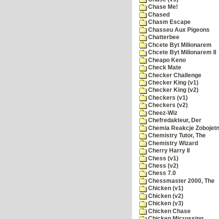
Chase Me!
Chased
Chasm Escape
Chasseu Aux Pigeons
Chatterbee
Chcete Byt Milionarem
Chcete Byt Milionarem II
Cheapo Keno
Check Mate
Checker Challenge
Checker King (v1)
Checker King (v2)
Checkers (v1)
Checkers (v2)
Cheez-Wiz
Chefredakteur, Der
Chemia Reakcje Zobojetn
Chemistry Tutor, The
Chemistry Wizard
Cherry Harry II
Chess (v1)
Chess (v2)
Chess 7.0
Chessmaster 2000, The
Chicken (v1)
Chicken (v2)
Chicken (v3)
Chicken Chase
Chicken Microssing