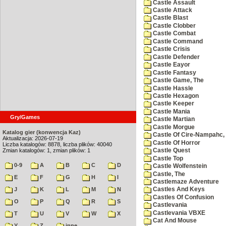
Castle Assault
Castle Attack
Castle Blast
Castle Clobber
Castle Combat
Castle Command
Castle Crisis
Castle Defender
Castle Eayor
Castle Fantasy
Castle Game, The
Castle Hassle
Castle Hexagon
Castle Keeper
Castle Mania
Gry/Games
Castle Martian
Castle Morgue
Katalog gier (konwencja Kaz)
Castle Of Cire-Nampahc,
Aktualizacja: 2026-07-19
Castle Of Horror
Liczba katalogów: 8878, liczba plików: 40040
Zmian katalogów: 1, zmian plików: 1
Castle Quest
Castle Top
0-9
A
B
C
D
Castle Wolfenstein
Castle, The
E
F
G
H
I
Castlemaze Adventure
J
K
L
M
N
Castles And Keys
Castles Of Confusion
O
P
Q
R
S
Castlevania
Castlevania VBXE
T
U
V
W
X
Cat And Mouse
Y
Z
inne