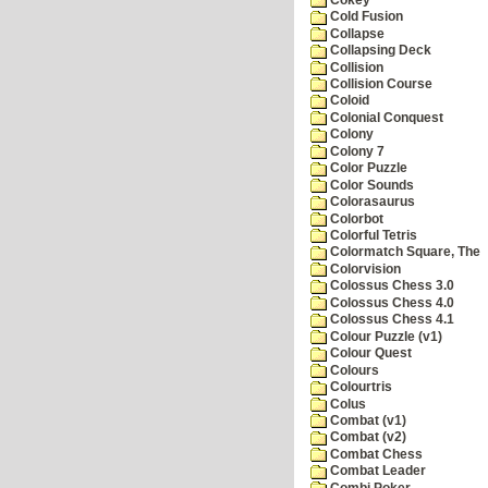
Cold Fusion
Collapse
Collapsing Deck
Collision
Collision Course
Coloid
Colonial Conquest
Colony
Colony 7
Color Puzzle
Color Sounds
Colorasaurus
Colorbot
Colorful Tetris
Colormatch Square, The
Colorvision
Colossus Chess 3.0
Colossus Chess 4.0
Colossus Chess 4.1
Colour Puzzle (v1)
Colour Quest
Colours
Colourtris
Colus
Combat (v1)
Combat (v2)
Combat Chess
Combat Leader
Combi Poker