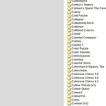
Codewoord
Cohen's Towers
Cohnan's Quest The Cave
Cokey
Cold Fusion
Collapse
Collapsing Deck
Collision
Collision Course
Coloid
Colonial Conquest
Colony
Colony 7
Color Puzzle
Color Sounds
Colorasaurus
Colorbot
Colorful Tetris
Colormatch Square, The
Colorvision
Colossus Chess 3.0
Colossus Chess 4.0
Colossus Chess 4.1
Colour Puzzle (v1)
Colour Quest
Colours
Colourtris
Colus
Combat (v1)