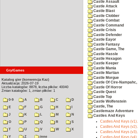
Castle Assault
Castle Attack
Castle Blast
Castle Clobber
Castle Combat
Castle Command
Castle Crisis
Castle Defender
Castle Eayor
Castle Fantasy
Castle Game, The
Castle Hassle
Castle Hexagon
Castle Keeper
Castle Mania
Gry/Games
Castle Martian
Castle Morgue
Katalog gier (konwencja Kaz)
Castle Of Cire-Nampahc,
Aktualizacja: 2026-07-19
Liczba katalogów: 8878, liczba plików: 40040
Castle Of Horror
Zmian katalogów: 1, zmian plików: 1
Castle Quest
Castle Top
0-9
A
B
C
D
Castle Wolfenstein
Castle, The
E
F
G
H
I
Castlemaze Adventure
J
K
L
M
N
Castles And Keys
Castles And Keys (v1)
O
P
Q
R
S
Castles And Keys (v2)
T
U
V
W
X
Castles And Keys (v3)
Y
Z
inne
Castles And Keys (v4)