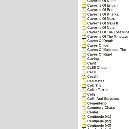
Caverns Of Doom
Caverns Of Eriban
Caverns Of Eris
Caverns Of Khafka
Caverns Of Mars
Caverns Of Mars II
Caverns Of Nala
Caverns Of The Lost Min
Caverns Of The Minotaur
Caves Of Death
Caves Of Ice
Caves Of Madness, The
Caves Of Rigel
Caving
Cavit
Cc65 Chess
Cecil
Cecil II
Cell Mates
Cell, The
Cellar Terror
Cells
Cells And Serpents
Cementerio
Cemetery Chase
Center
Centipede (v1)
Centipede (v2)
Centipede (v3)