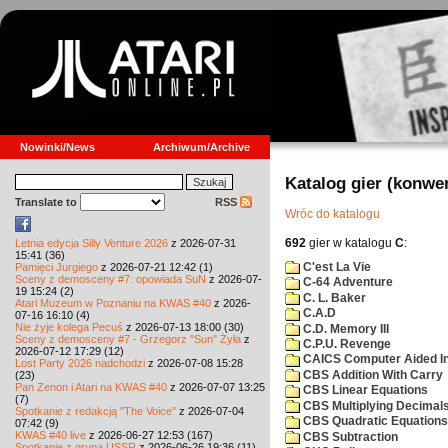
Nowinki/News
Archiwum/Archive
Katalog gier (konwe
Translate to
RSS
Wróc do katalogu
692
gier w katalogu
C
:
Letnia edycja Silly Venture 2026
z 2026-07-31
15:41 (36)
C'est La Vie
Pamięci Jurgiego
z 2026-07-21 12:42 (1)
Sceny z demosceny #7: opowiada SuN
z 2026-07-
C-64 Adventure
19 15:24 (2)
C. L. Baker
Atari Muzeum w Poznaniu na KWAS #40
z 2026-
C.A.D
07-16 16:10 (4)
Nie żyje kolega Pecuś
z 2026-07-13 18:00 (30)
C.D. Memory III
Sceny z demosceny #7 - Grzegorz "Sun" Żyła
z
C.P.U. Revenge
2026-07-12 17:29 (12)
CAICS Computer Aided Ins
Lost Party 2026 nadchodzi
z 2026-07-08 15:28
CBS Addition With Carry
(23)
Pan Zenon i Atari na KWAS #40
z 2026-07-07 13:25
CBS Linear Equations
(7)
CBS Multiplying Decimals
Spotkanie z redakcją "The Voice"
z 2026-07-04
CBS Quadratic Equations
07:42 (9)
KWAS #40 live
z 2026-06-27 12:53 (167)
CBS Subtraction
Spotkanie z grupą USSR
z 2026-06-26 19:36 (11)