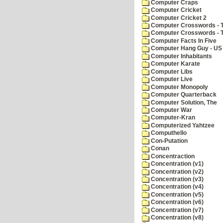
Computer Craps
Computer Cricket
Computer Cricket 2
Computer Crosswords - T
Computer Crosswords - 
Computer Facts In Five
Computer Hang Guy - US 
Computer Inhabitants
Computer Karate
Computer Libs
Computer Live
Computer Monopoly
Computer Quarterback
Computer Solution, The
Computer War
Computer-Kran
Computerized Yahtzee
Computhello
Con-Putation
Conan
Concentraction
Concentration (v1)
Concentration (v2)
Concentration (v3)
Concentration (v4)
Concentration (v5)
Concentration (v6)
Concentration (v7)
Concentration (v8)