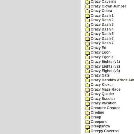
Crazy Caverns
Crazy Clown Jumper
Crazy Cobra
Crazy Dash 1
Crazy Dash 2
Crazy Dash 3
Crazy Dash 4
Crazy Dash 5
Crazy Dash 6
Crazy Dash 7
Crazy Ed
Crazy Egon
Crazy Egon 2
Crazy Eights (v1)
Crazy Eights (v2)
Crazy Eights (v3)
Crazy Gats
Crazy Harold's Adroit Ad
Crazy Kicker
Crazy Maze Race
Crazy Quader
Crazy Scooter
Crazy Vacation
Creature Creator
Credino
Creep
Creepers
Creepshow
Creepy Caverns