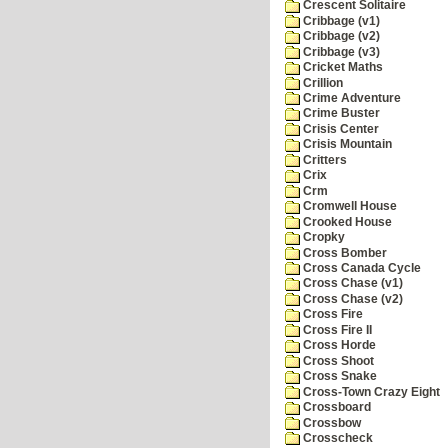
Crescent Solitaire
Cribbage (v1)
Cribbage (v2)
Cribbage (v3)
Cricket Maths
Crillion
Crime Adventure
Crime Buster
Crisis Center
Crisis Mountain
Critters
Crix
Crm
Cromwell House
Crooked House
Cropky
Cross Bomber
Cross Canada Cycle
Cross Chase (v1)
Cross Chase (v2)
Cross Fire
Cross Fire II
Cross Horde
Cross Shoot
Cross Snake
Cross-Town Crazy Eight
Crossboard
Crossbow
Crosscheck