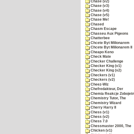
Chase (v2)
Chase (v3)
Chase (v4)
Chase (v5)
Chase Me!
Chased
Chasm Escape
Chasseu Aux Pigeons
Chatterbee
Chcete Byt Milionarem
Chcete Byt Milionarem II
Cheapo Keno
Check Mate
Checker Challenge
Checker King (v1)
Checker King (v2)
Checkers (v1)
Checkers (v2)
Cheez-Wiz
Chefredakteur, Der
Chemia Reakcje Zobojetn
Chemistry Tutor, The
Chemistry Wizard
Cherry Harry II
Chess (v1)
Chess (v2)
Chess 7.0
Chessmaster 2000, The
Chicken (v1)