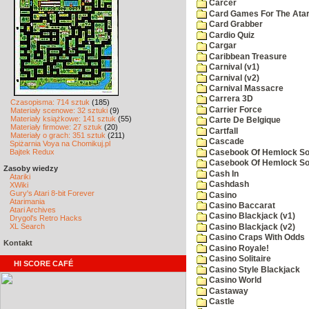
Carcer
Card Games For The Atar
Card Grabber
Cardio Quiz
Cargar
Caribbean Treasure
Carnival (v1)
Carnival (v2)
Carnival Massacre
Carrera 3D
Czasopisma: 714 sztuk
(185)
Carrier Force
Materiały scenowe: 32 sztuki
(9)
Materiały książkowe: 141 sztuk
(55)
Carte De Belgique
Materiały firmowe: 27 sztuk
(20)
Cartfall
Materiały o grach: 351 sztuk
(211)
Cascade
Spiżarnia Voya na Chomikuj.pl
Bajtek Redux
Casebook Of Hemlock Soa
Casebook Of Hemlock Soa
Zasoby wiedzy
Cash In
Atariki
Cashdash
XWiki
Gury's Atari 8-bit Forever
Casino
Atarimania
Casino Baccarat
Atari Archives
Casino Blackjack (v1)
Drygol's Retro Hacks
XL Search
Casino Blackjack (v2)
Casino Craps With Odds
Kontakt
Casino Royale!
Casino Solitaire
HI SCORE CAFÉ
Casino Style Blackjack
Casino World
Castaway
Castle