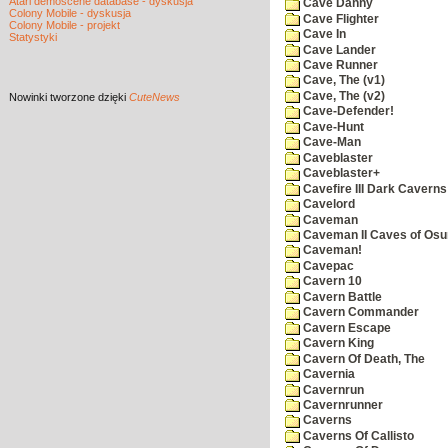
Atari demoscene database - dyskusja
Cave Danny
Colony Mobile - dyskusja
Cave Flighter
Colony Mobile - projekt
Cave In
Statystyki
Cave Lander
Cave Runner
Cave, The (v1)
Cave, The (v2)
Nowinki
tworzone dzięki
CuteNews
Cave-Defender!
Cave-Hunt
Cave-Man
Caveblaster
Caveblaster+
Cavefire III Dark Caverns
Cavelord
Caveman
Caveman II Caves of Os
Caveman!
Cavepac
Cavern 10
Cavern Battle
Cavern Commander
Cavern Escape
Cavern King
Cavern Of Death, The
Cavernia
Cavernrun
Cavernrunner
Caverns
Caverns Of Callisto