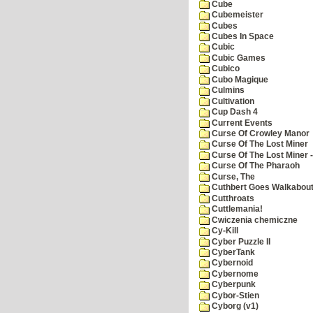
Cube
Cubemeister
Cubes
Cubes In Space
Cubic
Cubic Games
Cubico
Cubo Magique
Culmins
Cultivation
Cup Dash 4
Current Events
Curse Of Crowley Manor
Curse Of The Lost Miner
Curse Of The Lost Miner
Curse Of The Pharaoh
Curse, The
Cuthbert Goes Walkabou
Cutthroats
Cuttlemania!
Cwiczenia chemiczne
Cy-Kill
Cyber Puzzle II
CyberTank
Cybernoid
Cybernome
Cyberpunk
Cybor-Stien
Cyborg (v1)