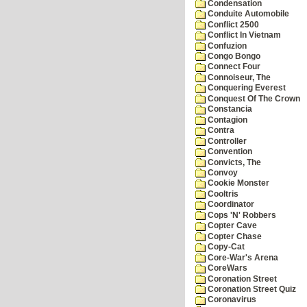
Condensation
Conduite Automobile
Conflict 2500
Conflict In Vietnam
Confuzion
Congo Bongo
Connect Four
Connoiseur, The
Conquering Everest
Conquest Of The Crown
Constancia
Contagion
Contra
Controller
Convention
Convicts, The
Convoy
Cookie Monster
Cooltris
Coordinator
Cops 'N' Robbers
Copter Cave
Copter Chase
Copy-Cat
Core-War's Arena
CoreWars
Coronation Street
Coronation Street Quiz
Coronavirus