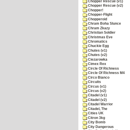
Chopper Rescue (v1)
Chopper Rescue (v2)
Chopper!
Chopper-Flight
Chopperoid
Chram Boha Slunce
Chram Zkazy
Christian Soldier
Christmas Eve
Chromatics
Chuckie Egg
Chutes (v1)
Chutes (v2)
Ciezarowka
Cimex Rex
Circle Of Richness
Circle Of Richness M4
Circo Bianco
Circuits
Circus (v1)
Circus (v2)
Citadel (v1)
Citadel (v2)
Citadel Warrior
Citadel, The
Cities UK
Citron 3kg
City Bomb
City Dangerous