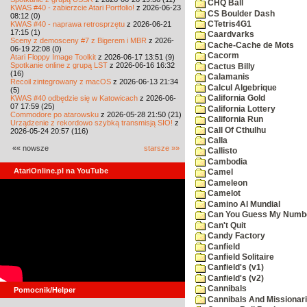
CHQ Ball
KWAS #40 - zabierzcie Atari Portfolio!
z 2026-06-23
CS Boulder Dash
08:12 (0)
KWAS #40 - naprawa retrosprzętu
z 2026-06-21
CTetris4G1
17:15 (1)
Caardvarks
Sceny z demosceny #7 z Bigerem i MBR
z 2026-
Cache-Cache de Mots
06-19 22:08 (0)
Cacorm
Atari Floppy Image Toolkit
z 2026-06-17 13:51 (9)
Spotkanie online z grupą LST
z 2026-06-16 16:32
Cactus Billy
(16)
Calamanis
Recoil zintegrowany z macOS
z 2026-06-13 21:34
Calcul Algebrique
(5)
KWAS #40 odbędzie się w Katowicach
z 2026-06-
California Gold
07 17:59 (25)
California Lottery
Commodore po atarowsku
z 2026-05-28 21:50 (21)
California Run
Urządzenie z rekordowo szybką transmisją SIO!
z
Call Of Cthulhu
2026-05-24 20:57 (116)
Calla
«« nowsze
starsze »»
Callisto
Cambodia
AtariOnline.pl na YouTube
Camel
Cameleon
Camelot
Camino Al Mundial
Can You Guess My Numb
Can't Quit
Candy Factory
Canfield
Canfield Solitaire
Canfield's (v1)
Canfield's (v2)
Cannibals
Pomocnik/Helper
Cannibals And Missionar