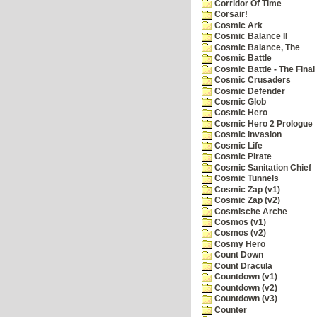
Corridor Of Time
Corsair!
Cosmic Ark
Cosmic Balance II
Cosmic Balance, The
Cosmic Battle
Cosmic Battle - The Final 
Cosmic Crusaders
Cosmic Defender
Cosmic Glob
Cosmic Hero
Cosmic Hero 2 Prologue
Cosmic Invasion
Cosmic Life
Cosmic Pirate
Cosmic Sanitation Chief
Cosmic Tunnels
Cosmic Zap (v1)
Cosmic Zap (v2)
Cosmische Arche
Cosmos (v1)
Cosmos (v2)
Cosmy Hero
Count Down
Count Dracula
Countdown (v1)
Countdown (v2)
Countdown (v3)
Counter