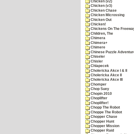
Chicken (v2)
Chicken (v3)
Chicken Chase
Chicken Microssing
Chicken Out
Chicken!
Chickens On The Freewa
Children, The
Chimera
Chimera+
Chimere
Chinese Puzzle Adventur
Chiseler
Chisler
Chlapecek
Cholericka Akce I & II
Cholericka Akce II
Cholericka Akce III
Chomper
Chop Suey
Chopin 2010
Choplifter
Choplifter!
Chopp The Robot
Choppe The Robot
Chopper Chase
Chopper Hunt
Chopper Mission
Chopper Raid