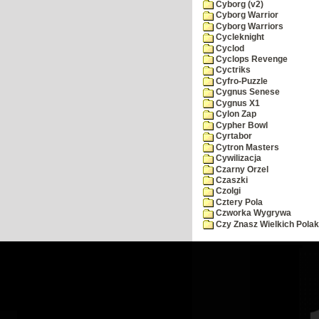
Cyborg (v2)
Cyborg Warrior
Cyborg Warriors
Cycleknight
Cyclod
Cyclops Revenge
Cyctriks
Cyfro-Puzzle
Cygnus Senese
Cygnus X1
Cylon Zap
Cypher Bowl
Cyrtabor
Cytron Masters
Cywilizacja
Czarny Orzel
Czaszki
Czolgi
Cztery Pola
Czworka Wygrywa
Czy Znasz Wielkich Pola