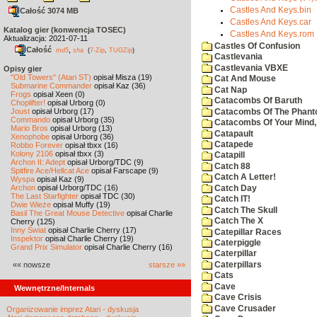
Castles And Keys.bin
Całość 3074 MB
Castles And Keys.car
Katalog gier (konwencja TOSEC)
Castles And Keys.rom
Aktualizacja: 2021-07-11
Castles Of Confusion
Całość
,
md5
sha
(
7-Zip
,
TUGZip
)
Castlevania
Castlevania VBXE
Opisy gier
"Old Towers" (Atari ST)
opisał Misza (19)
Cat And Mouse
Submarine Commander
opisał Kaz (36)
Cat Nap
Frogs
opisał Xeen (0)
Catacombs Of Baruth
Choplifter!
opisał Urborg (0)
Joust
opisał Urborg (17)
Catacombs Of The Phan
Commando
opisał Urborg (35)
Catacombs Of Your Mind,
Mario Bros
opisał Urborg (13)
Catapault
Xenophobe
opisał Urborg (36)
Catapede
Robbo Forever
opisał tbxx (16)
Kolony 2106
opisał tbxx (3)
Catapill
Archon II: Adept
opisał Urborg/TDC (9)
Catch 88
Spitfire Ace/Hellcat Ace
opisał Farscape (9)
Catch A Letter!
Wyspa
opisał Kaz (9)
Archon
opisał Urborg/TDC (16)
Catch Day
The Last Starfighter
opisał TDC (30)
Catch IT!
Dwie Wieże
opisał Muffy (19)
Catch The Skull
Basil The Great Mouse Detective
opisał Charlie
Catch The X
Cherry (125)
Inny Świat
opisał Charlie Cherry (17)
Catepillar Races
Inspektor
opisał Charlie Cherry (19)
Caterpiggle
Grand Prix Simulator
opisał Charlie Cherry (16)
Caterpillar
Caterpillars
«« nowsze
starsze »»
Cats
Cave
Wewnętrzne/Internals
Cave Crisis
Cave Crusader
Organizowanie imprez Atari - dyskusja