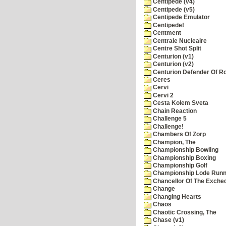
Centipede (v4)
Centipede (v5)
Centipede Emulator
Centipede!
Centment
Centrale Nucleaire
Centre Shot Split
Centurion (v1)
Centurion (v2)
Centurion Defender Of 
Ceres
Cervi
Cervi 2
Cesta Kolem Sveta
Chain Reaction
Challenge 5
Challenge!
Chambers Of Zorp
Champion, The
Championship Bowling
Championship Boxing
Championship Golf
Championship Lode Runn
Chancellor Of The Exche
Change
Changing Hearts
Chaos
Chaotic Crossing, The
Chase (v1)