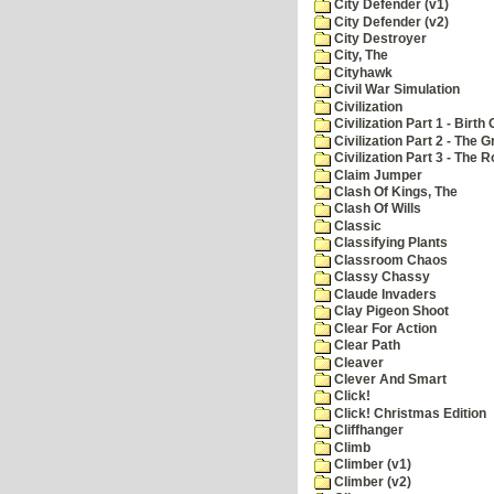
City Defender (v1)
City Defender (v2)
City Destroyer
City, The
Cityhawk
Civil War Simulation
Civilization
Civilization Part 1 - Birth 
Civilization Part 2 - The 
Civilization Part 3 - The
Claim Jumper
Clash Of Kings, The
Clash Of Wills
Classic
Classifying Plants
Classroom Chaos
Classy Chassy
Claude Invaders
Clay Pigeon Shoot
Clear For Action
Clear Path
Cleaver
Clever And Smart
Click!
Click! Christmas Edition
Cliffhanger
Climb
Climber (v1)
Climber (v2)