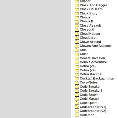
Clipper
Cloak And Dagger
Cloak Of Death
Clock Story
Clonus
Clonus II
Close Assault
Closeout!
Cloud Hopper
Cloudburst
Clown Around
Clowns And Balloons
Clue
Clues
Coastal Invasion
Cobb's Adventure
Cobra (v1)
Cobra (v2)
Cobra Raccce!
Cocktail Backgammon
Coco-Notes
Code Breaker
Code Breaker!
Code Brown
Code Master
Code Quest
Codebreaker (v1)
Codebreaker (v2)
Codeman