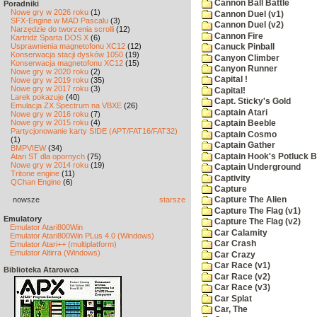
Cannon Ball Battle
Poradniki
Nowe gry w 2026 roku
(1)
Cannon Duel (v1)
SFX-Engine w MAD Pascalu
(3)
Cannon Duel (v2)
Narzędzie do tworzenia scrolli
(12)
Cannon Fire
Kartridż Sparta DOS X
(6)
Usprawnienia magnetofonu XC12
(12)
Canuck Pinball
Konserwacja stacji dysków 1050
(19)
Canyon Climber
Konserwacja magnetofonu XC12
(15)
Canyon Runner
Nowe gry w 2020 roku
(2)
Capital !
Nowe gry w 2019 roku
(35)
Nowe gry w 2017 roku
(3)
Capital!
Larek pokazuje
(40)
Capt. Sticky's Gold
Emulacja ZX Spectrum na VBXE
(26)
Captain Atari
Nowe gry w 2016 roku
(7)
Nowe gry w 2015 roku
(4)
Captain Beeble
Partycjonowanie karty SIDE (APT/FAT16/FAT32)
Captain Cosmo
(1)
Captain Gather
BMPVIEW
(34)
Captain Hook's Potluck B
Atari ST dla opornych
(75)
Nowe gry w 2014 roku
(19)
Captain Underground
Tritone engine
(11)
Captivity
QChan Engine
(6)
Capture
nowsze
starsze
Capture The Alien
Capture The Flag (v1)
Emulatory
Capture The Flag (v2)
Emulator Atari800Win
Car Calamity
Emulator Atari800Win PLus 4.0 (Windows)
Car Crash
Emulator Atari++ (multiplatform)
Emulator Altirra (Windows)
Car Crazy
Car Race (v1)
Biblioteka Atarowca
Car Race (v2)
Car Race (v3)
Car Splat
Car, The