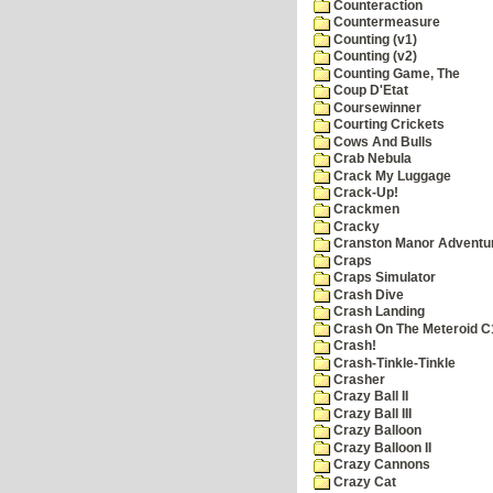
Counteraction
Countermeasure
Counting (v1)
Counting (v2)
Counting Game, The
Coup D'Etat
Coursewinner
Courting Crickets
Cows And Bulls
Crab Nebula
Crack My Luggage
Crack-Up!
Crackmen
Cracky
Cranston Manor Adventu
Craps
Craps Simulator
Crash Dive
Crash Landing
Crash On The Meteroid C
Crash!
Crash-Tinkle-Tinkle
Crasher
Crazy Ball II
Crazy Ball III
Crazy Balloon
Crazy Balloon II
Crazy Cannons
Crazy Cat