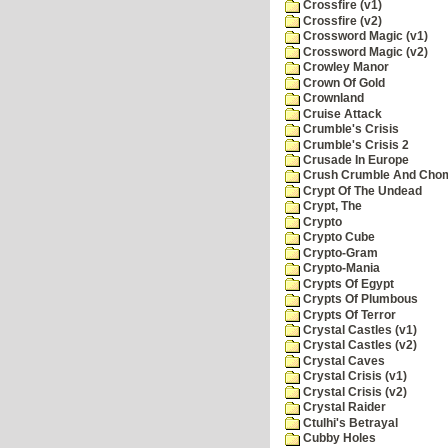
Crossfire (v1)
Crossfire (v2)
Crossword Magic (v1)
Crossword Magic (v2)
Crowley Manor
Crown Of Gold
Crownland
Cruise Attack
Crumble's Crisis
Crumble's Crisis 2
Crusade In Europe
Crush Crumble And Cho
Crypt Of The Undead
Crypt, The
Crypto
Crypto Cube
Crypto-Gram
Crypto-Mania
Crypts Of Egypt
Crypts Of Plumbous
Crypts Of Terror
Crystal Castles (v1)
Crystal Castles (v2)
Crystal Caves
Crystal Crisis (v1)
Crystal Crisis (v2)
Crystal Raider
Ctulhi's Betrayal
Cubby Holes