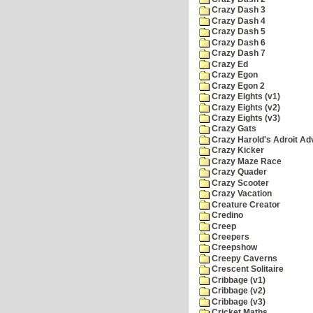
Crazy Dash 3
Crazy Dash 4
Crazy Dash 5
Crazy Dash 6
Crazy Dash 7
Crazy Ed
Crazy Egon
Crazy Egon 2
Crazy Eights (v1)
Crazy Eights (v2)
Crazy Eights (v3)
Crazy Gats
Crazy Harold's Adroit Ad
Crazy Kicker
Crazy Maze Race
Crazy Quader
Crazy Scooter
Crazy Vacation
Creature Creator
Credino
Creep
Creepers
Creepshow
Creepy Caverns
Crescent Solitaire
Cribbage (v1)
Cribbage (v2)
Cribbage (v3)
Cricket Maths