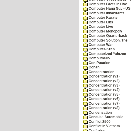
Computer Facts In Five
Computer Hang Guy - US 
Computer Inhabitants
Computer Karate
Computer Libs
Computer Live
Computer Monopoly
Computer Quarterback
Computer Solution, The
Computer War
Computer-Kran
Computerized Yahtzee
Computhello
Con-Putation
Conan
Concentraction
Concentration (v1)
Concentration (v2)
Concentration (v3)
Concentration (v4)
Concentration (v5)
Concentration (v6)
Concentration (v7)
Concentration (v8)
Condensation
Conduite Automobile
Conflict 2500
Conflict In Vietnam
Confuzion