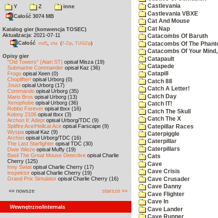
Castlevania
Y
Z
inne
Castlevania VBXE
Całość 3074 MB
Cat And Mouse
Cat Nap
Katalog gier (konwencja TOSEC)
Aktualizacja: 2021-07-11
Catacombs Of Baruth
Całość
,
Catacombs Of The Phan
md5
sha
(
7-Zip
,
TUGZip
)
Catacombs Of Your Mind,
Opisy gier
Catapault
"Old Towers" (Atari ST)
opisał Misza (19)
Catapede
Submarine Commander
opisał Kaz (36)
Frogs
opisał Xeen (0)
Catapill
Choplifter!
opisał Urborg (0)
Catch 88
Joust
opisał Urborg (17)
Catch A Letter!
Commando
opisał Urborg (35)
Catch Day
Mario Bros
opisał Urborg (13)
Xenophobe
opisał Urborg (36)
Catch IT!
Robbo Forever
opisał tbxx (16)
Catch The Skull
Kolony 2106
opisał tbxx (3)
Catch The X
Archon II: Adept
opisał Urborg/TDC (9)
Spitfire Ace/Hellcat Ace
opisał Farscape (9)
Catepillar Races
Wyspa
opisał Kaz (9)
Caterpiggle
Archon
opisał Urborg/TDC (16)
Caterpillar
The Last Starfighter
opisał TDC (30)
Caterpillars
Dwie Wieże
opisał Muffy (19)
Basil The Great Mouse Detective
opisał Charlie
Cats
Cherry (125)
Cave
Inny Świat
opisał Charlie Cherry (17)
Cave Crisis
Inspektor
opisał Charlie Cherry (19)
Grand Prix Simulator
opisał Charlie Cherry (16)
Cave Crusader
Cave Danny
«« nowsze
starsze »»
Cave Flighter
Cave In
Wewnętrzne/Internals
Cave Lander
Cave Runner