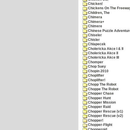
Chicken!
Chickens On The Freewa
Children, The
Chimera
Chimera+
Chimere
Chinese Puzzle Adventur
Chiseler
Chisler
Chlapecek
Cholericka Akce I & II
Cholericka Akce II
Cholericka Akce III
Chomper
Chop Suey
Chopin 2010
Choplifter
Choplifter!
Chopp The Robot
Choppe The Robot
Chopper Chase
Chopper Hunt
Chopper Mission
Chopper Raid
Chopper Rescue (v1)
Chopper Rescue (v2)
Chopper!
Chopper-Flight
Chopperoid