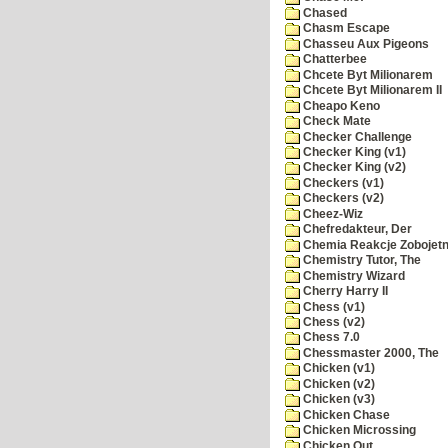
Chased
Chasm Escape
Chasseu Aux Pigeons
Chatterbee
Chcete Byt Milionarem
Chcete Byt Milionarem II
Cheapo Keno
Check Mate
Checker Challenge
Checker King (v1)
Checker King (v2)
Checkers (v1)
Checkers (v2)
Cheez-Wiz
Chefredakteur, Der
Chemia Reakcje Zobojetn
Chemistry Tutor, The
Chemistry Wizard
Cherry Harry II
Chess (v1)
Chess (v2)
Chess 7.0
Chessmaster 2000, The
Chicken (v1)
Chicken (v2)
Chicken (v3)
Chicken Chase
Chicken Microssing
Chicken Out