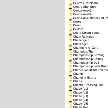
Centrale Nucleaire
Centre Shot Split
Centurion (v1)
Centurion (v2)
Centurion Defender Of 
Ceres
Cervi
Cervi 2
Cesta Kolem Sveta
Chain Reaction
Challenge 5
Challenge!
Chambers Of Zorp
Champion, The
Championship Bowling
Championship Boxing
Championship Golf
Championship Lode Runn
Chancellor Of The Exche
Change
Changing Hearts
Chaos
Chaotic Crossing, The
Chase (v1)
Chase (v2)
Chase (v3)
Chase (v4)
Chase (v5)
Chase Me!