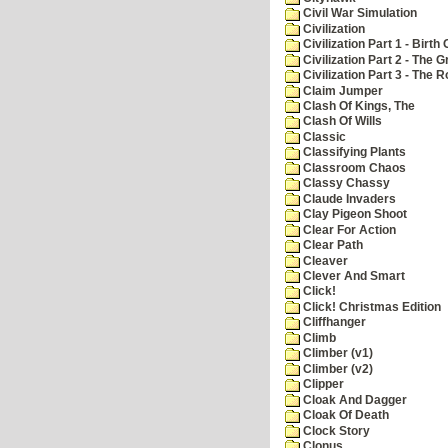
Civil War Simulation
Civilization
Civilization Part 1 - Birth 
Civilization Part 2 - The 
Civilization Part 3 - The
Claim Jumper
Clash Of Kings, The
Clash Of Wills
Classic
Classifying Plants
Classroom Chaos
Classy Chassy
Claude Invaders
Clay Pigeon Shoot
Clear For Action
Clear Path
Cleaver
Clever And Smart
Click!
Click! Christmas Edition
Cliffhanger
Climb
Climber (v1)
Climber (v2)
Clipper
Cloak And Dagger
Cloak Of Death
Clock Story
Clonus