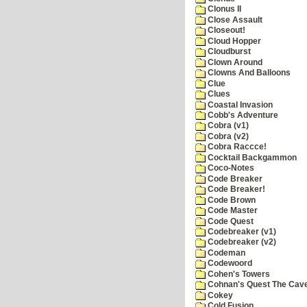
Clonus II
Close Assault
Closeout!
Cloud Hopper
Cloudburst
Clown Around
Clowns And Balloons
Clue
Clues
Coastal Invasion
Cobb's Adventure
Cobra (v1)
Cobra (v2)
Cobra Raccce!
Cocktail Backgammon
Coco-Notes
Code Breaker
Code Breaker!
Code Brown
Code Master
Code Quest
Codebreaker (v1)
Codebreaker (v2)
Codeman
Codewoord
Cohen's Towers
Cohnan's Quest The Cave
Cokey
Cold Fusion