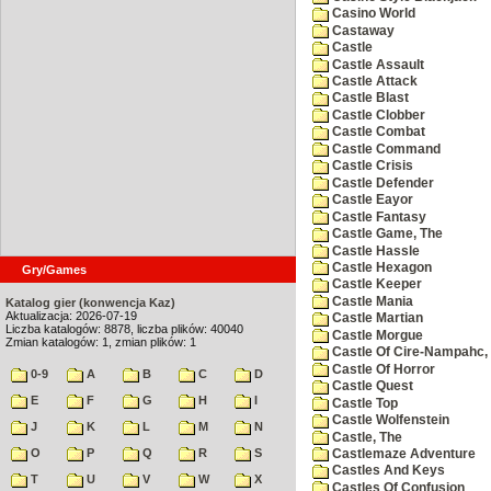
Casino World
Castaway
Castle
Castle Assault
Castle Attack
Castle Blast
Castle Clobber
Castle Combat
Castle Command
Castle Crisis
Castle Defender
Castle Eayor
Castle Fantasy
Castle Game, The
Castle Hassle
Castle Hexagon
Gry/Games
Castle Keeper
Castle Mania
Katalog gier (konwencja Kaz)
Aktualizacja: 2026-07-19
Castle Martian
Liczba katalogów: 8878, liczba plików: 40040
Castle Morgue
Zmian katalogów: 1, zmian plików: 1
Castle Of Cire-Nampahc,
Castle Of Horror
0-9
A
B
C
D
Castle Quest
E
F
G
H
I
Castle Top
Castle Wolfenstein
J
K
L
M
N
Castle, The
O
P
Q
R
S
Castlemaze Adventure
Castles And Keys
T
U
V
W
X
Castles Of Confusion