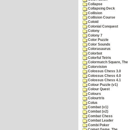
Collapse
Collapsing Deck
Collision
Collision Course
Coloid
Colonial Conquest
Colony
Colony 7
Color Puzzle
Color Sounds
Colorasaurus
Colorbot
Colorful Tetris
Colormatch Square, The
Colorvision
Colossus Chess 3.0
Colossus Chess 4.0
Colossus Chess 4.1
Colour Puzzle (v1)
Colour Quest
Colours
Colourtris
Colus
Combat (v1)
Combat (v2)
Combat Chess
Combat Leader
Combi Poker
Comet Game, The