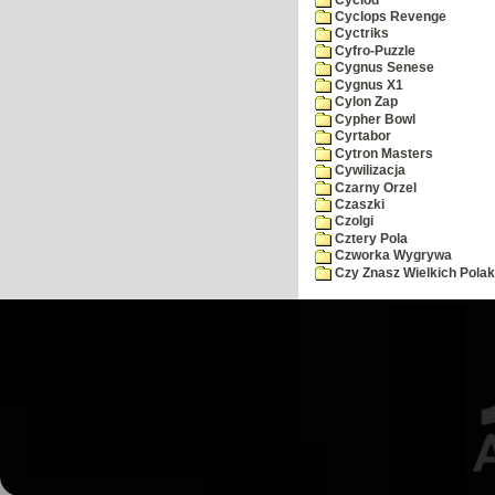
Cyclops Revenge
Cyctriks
Cyfro-Puzzle
Cygnus Senese
Cygnus X1
Cylon Zap
Cypher Bowl
Cyrtabor
Cytron Masters
Cywilizacja
Czarny Orzel
Czaszki
Czolgi
Cztery Pola
Czworka Wygrywa
Czy Znasz Wielkich Pola