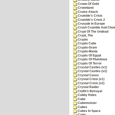
Crown Of Gold
Crownland
Cruise Attack
Crumble's Crisis
Crumble's Crisis 2
Crusade In Europe
Crush Crumble And Cho
Crypt Of The Undead
Crypt, The
Crypto
Crypto Cube
Crypto-Gram
Crypto-Mania
Crypts Of Egypt
Crypts Of Plumbous
Crypts Of Terror
Crystal Castles (v1)
Crystal Castles (v2)
Crystal Caves
Crystal Crisis (v1)
Crystal Crisis (v2)
Crystal Raider
Ctulhi's Betrayal
Cubby Holes
Cube
Cubemeister
Cubes
Cubes In Space
Cubic