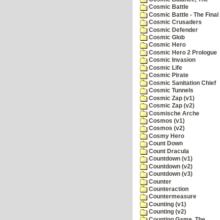
Cosmic Battle
Cosmic Battle - The Final 
Cosmic Crusaders
Cosmic Defender
Cosmic Glob
Cosmic Hero
Cosmic Hero 2 Prologue
Cosmic Invasion
Cosmic Life
Cosmic Pirate
Cosmic Sanitation Chief
Cosmic Tunnels
Cosmic Zap (v1)
Cosmic Zap (v2)
Cosmische Arche
Cosmos (v1)
Cosmos (v2)
Cosmy Hero
Count Down
Count Dracula
Countdown (v1)
Countdown (v2)
Countdown (v3)
Counter
Counteraction
Countermeasure
Counting (v1)
Counting (v2)
Counting Game, The