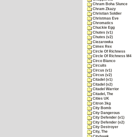
Chram Boha Slunce
Chram Zkazy
Christian Soldier
Christmas Eve
Chromatics
Chuckie Egg
Chutes (v1)
Chutes (v2)
Ciezarowka
Cimex Rex
Circle Of Richness
Circle Of Richness M4
Circo Bianco
Circuits
Circus (v1)
Circus (v2)
Citadel (v1)
Citadel (v2)
Citadel Warrior
Citadel, The
Cities UK
Citron 3kg
City Bomb
City Dangerous
City Defender (v1)
City Defender (v2)
City Destroyer
City, The
Cityhawk