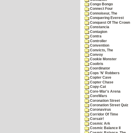
Congo Bongo
Connect Four
Connoiseur, The
Conquering Everest
Conquest Of The Crown
Constancia
Contagion
Contra
Controller
Convention
Convicts, The
Convoy
Cookie Monster
Cooltris
Coordinator
Cops 'N' Robbers
Copter Cave
Copter Chase
Copy-Cat
Core-War's Arena
CoreWars
Coronation Street
Coronation Street Quiz
Coronavirus
Corridor Of Time
Corsair!
Cosmic Ark
Cosmic Balance II
Cosmic Balance, The