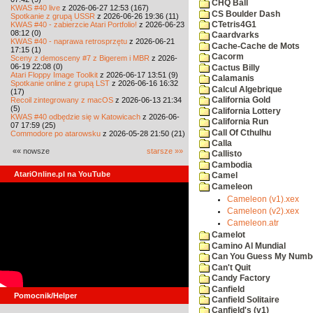
CHQ Ball
KWAS #40 live
z 2026-06-27 12:53 (167)
CS Boulder Dash
Spotkanie z grupą USSR
z 2026-06-26 19:36 (11)
KWAS #40 - zabierzcie Atari Portfolio!
z 2026-06-23
CTetris4G1
08:12 (0)
Caardvarks
KWAS #40 - naprawa retrosprzętu
z 2026-06-21
Cache-Cache de Mots
17:15 (1)
Cacorm
Sceny z demosceny #7 z Bigerem i MBR
z 2026-
06-19 22:08 (0)
Cactus Billy
Atari Floppy Image Toolkit
z 2026-06-17 13:51 (9)
Calamanis
Spotkanie online z grupą LST
z 2026-06-16 16:32
Calcul Algebrique
(17)
Recoil zintegrowany z macOS
z 2026-06-13 21:34
California Gold
(5)
California Lottery
KWAS #40 odbędzie się w Katowicach
z 2026-06-
California Run
07 17:59 (25)
Call Of Cthulhu
Commodore po atarowsku
z 2026-05-28 21:50 (21)
Calla
«« nowsze
starsze »»
Callisto
Cambodia
AtariOnline.pl na YouTube
Camel
Cameleon
Cameleon (v1).xex
Cameleon (v2).xex
Cameleon.atr
Camelot
Camino Al Mundial
Can You Guess My Numb
Can't Quit
Candy Factory
Canfield
Pomocnik/Helper
Canfield Solitaire
Canfield's (v1)