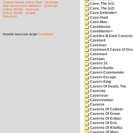
Organizowanie imprez Atari - dyskusja
Cave, The (v1)
Atari demoscene database - dyskusja
Cave, The (v2)
Colony Mobile - dyskusja
Colony Mobile - projekt
Cave-Defender!
Statystyki
Cave-Hunt
Cave-Man
Caveblaster
Caveblaster+
Nowinki
tworzone dzięki
CuteNews
Cavefire III Dark Caverns
Cavelord
Caveman
Caveman II Caves of Os
Caveman!
Cavepac
Cavern 10
Cavern Battle
Cavern Commander
Cavern Escape
Cavern King
Cavern Of Death, The
Cavernia
Cavernrun
Cavernrunner
Caverns
Caverns Of Callisto
Caverns Of Doom
Caverns Of Eriban
Caverns Of Eris
Caverns Of Khafka
Caverns Of Mars