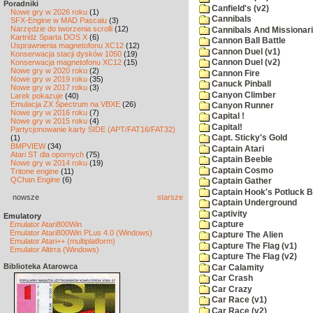
Poradniki
Canfield's (v2)
Nowe gry w 2026 roku
(1)
Cannibals
SFX-Engine w MAD Pascalu
(3)
Narzędzie do tworzenia scrolli
(12)
Cannibals And Missionar
Kartridż Sparta DOS X
(6)
Cannon Ball Battle
Usprawnienia magnetofonu XC12
(12)
Cannon Duel (v1)
Konserwacja stacji dysków 1050
(19)
Konserwacja magnetofonu XC12
(15)
Cannon Duel (v2)
Nowe gry w 2020 roku
(2)
Cannon Fire
Nowe gry w 2019 roku
(35)
Canuck Pinball
Nowe gry w 2017 roku
(3)
Canyon Climber
Larek pokazuje
(40)
Emulacja ZX Spectrum na VBXE
(26)
Canyon Runner
Nowe gry w 2016 roku
(7)
Capital !
Nowe gry w 2015 roku
(4)
Capital!
Partycjonowanie karty SIDE (APT/FAT16/FAT32)
(1)
Capt. Sticky's Gold
BMPVIEW
(34)
Captain Atari
Atari ST dla opornych
(75)
Captain Beeble
Nowe gry w 2014 roku
(19)
Captain Cosmo
Tritone engine
(11)
QChan Engine
(6)
Captain Gather
Captain Hook's Potluck B
nowsze
starsze
Captain Underground
Captivity
Emulatory
Capture
Emulator Atari800Win
Emulator Atari800Win PLus 4.0 (Windows)
Capture The Alien
Emulator Atari++ (multiplatform)
Capture The Flag (v1)
Emulator Altirra (Windows)
Capture The Flag (v2)
Biblioteka Atarowca
Car Calamity
Car Crash
Car Crazy
Car Race (v1)
Car Race (v2)