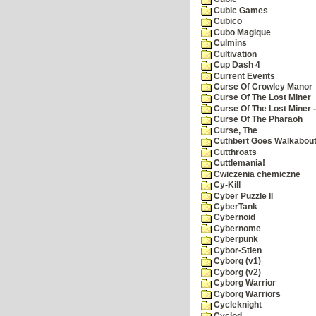
Cubic Games
Cubico
Cubo Magique
Culmins
Cultivation
Cup Dash 4
Current Events
Curse Of Crowley Manor
Curse Of The Lost Miner
Curse Of The Lost Miner
Curse Of The Pharaoh
Curse, The
Cuthbert Goes Walkabou
Cutthroats
Cuttlemania!
Cwiczenia chemiczne
Cy-Kill
Cyber Puzzle II
CyberTank
Cybernoid
Cybernome
Cyberpunk
Cybor-Stien
Cyborg (v1)
Cyborg (v2)
Cyborg Warrior
Cyborg Warriors
Cycleknight
Cyclod