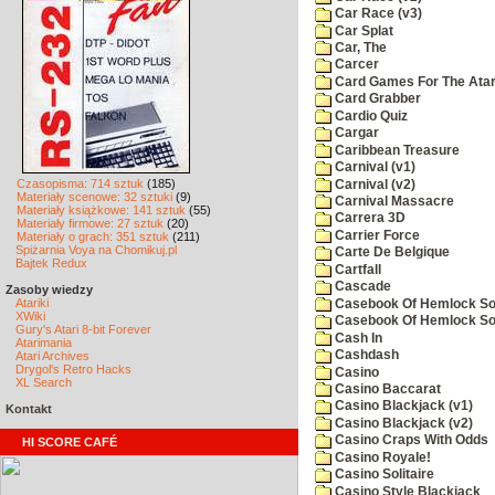
Car Race (v3)
Car Splat
Car, The
Carcer
Card Games For The Atar
Card Grabber
Cardio Quiz
Cargar
Caribbean Treasure
Carnival (v1)
Czasopisma: 714 sztuk
(185)
Carnival (v2)
Materiały scenowe: 32 sztuki
(9)
Carnival Massacre
Materiały książkowe: 141 sztuk
(55)
Carrera 3D
Materiały firmowe: 27 sztuk
(20)
Carrier Force
Materiały o grach: 351 sztuk
(211)
Spiżarnia Voya na Chomikuj.pl
Carte De Belgique
Bajtek Redux
Cartfall
Cascade
Zasoby wiedzy
Atariki
Casebook Of Hemlock Soa
XWiki
Casebook Of Hemlock Soa
Gury's Atari 8-bit Forever
Cash In
Atarimania
Cashdash
Atari Archives
Drygol's Retro Hacks
Casino
XL Search
Casino Baccarat
Casino Blackjack (v1)
Kontakt
Casino Blackjack (v2)
Casino Craps With Odds
HI SCORE CAFÉ
Casino Royale!
Casino Solitaire
Casino Style Blackjack