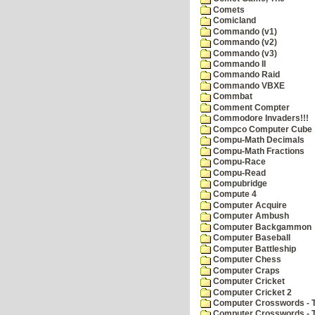
Comets
Comicland
Commando (v1)
Commando (v2)
Commando (v3)
Commando II
Commando Raid
Commando VBXE
Commbat
Comment Compter
Commodore Invaders!!!
Compco Computer Cube
Compu-Math Decimals
Compu-Math Fractions
Compu-Race
Compu-Read
Compubridge
Compute 4
Computer Acquire
Computer Ambush
Computer Backgammon
Computer Baseball
Computer Battleship
Computer Chess
Computer Craps
Computer Cricket
Computer Cricket 2
Computer Crosswords - T
Computer Crosswords - 