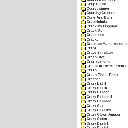
Coup D'Etat
Coursewinner
Courting Crickets
Cows And Bulls
Crab Nebula
Crack My Luggage
Crack-Up!
Crackmen
Cracky
Cranston Manor Adventu
Craps
Craps Simulator
Crash Dive
Crash Landing
Crash On The Meteroid C
Crash!
Crash-Tinkle-Tinkle
Crasher
Crazy Ball II
Crazy Ball III
Crazy Balloon
Crazy Balloon II
Crazy Cannons
Crazy Cat
Crazy Caverns
Crazy Clown Jumper
Crazy Cobra
Crazy Dash 1
Crazy Dash 2