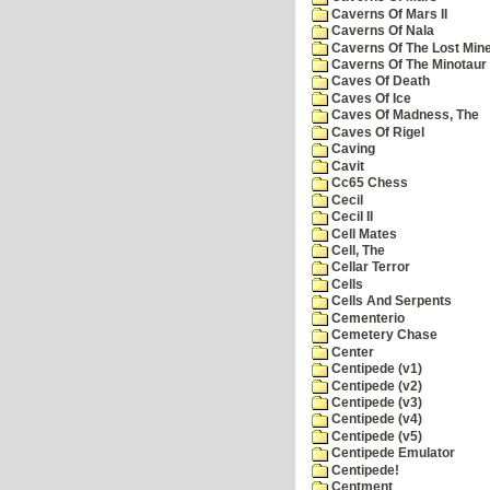
Caverns Of Mars II
Caverns Of Nala
Caverns Of The Lost Min
Caverns Of The Minotaur
Caves Of Death
Caves Of Ice
Caves Of Madness, The
Caves Of Rigel
Caving
Cavit
Cc65 Chess
Cecil
Cecil II
Cell Mates
Cell, The
Cellar Terror
Cells
Cells And Serpents
Cementerio
Cemetery Chase
Center
Centipede (v1)
Centipede (v2)
Centipede (v3)
Centipede (v4)
Centipede (v5)
Centipede Emulator
Centipede!
Centment