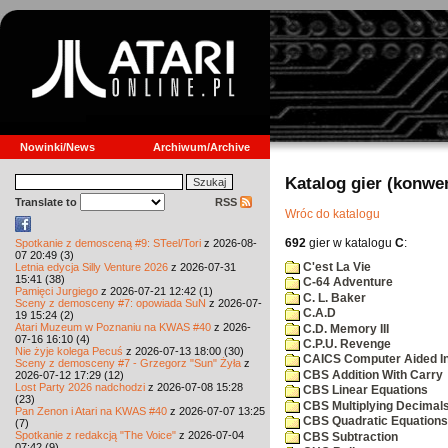
Nowinki/News
Archiwum/Archive
Katalog gier (konwe
Translate to
RSS
Wróc do katalogu
692
gier w katalogu
C
:
Spotkanie z demosceną #9: STeel/Tori
z 2026-08-
07 20:49 (3)
C'est La Vie
Letnia edycja Silly Venture 2026
z 2026-07-31
15:41 (38)
C-64 Adventure
Pamięci Jurgiego
z 2026-07-21 12:42 (1)
C. L. Baker
Sceny z demosceny #7: opowiada SuN
z 2026-07-
C.A.D
19 15:24 (2)
Atari Muzeum w Poznaniu na KWAS #40
z 2026-
C.D. Memory III
07-16 16:10 (4)
C.P.U. Revenge
Nie żyje kolega Pecuś
z 2026-07-13 18:00 (30)
CAICS Computer Aided Ins
Sceny z demosceny #7 - Grzegorz "Sun" Żyła
z
CBS Addition With Carry
2026-07-12 17:29 (12)
Lost Party 2026 nadchodzi
z 2026-07-08 15:28
CBS Linear Equations
(23)
CBS Multiplying Decimals
Pan Zenon i Atari na KWAS #40
z 2026-07-07 13:25
CBS Quadratic Equations
(7)
Spotkanie z redakcją "The Voice"
z 2026-07-04
CBS Subtraction
07:42 (9)