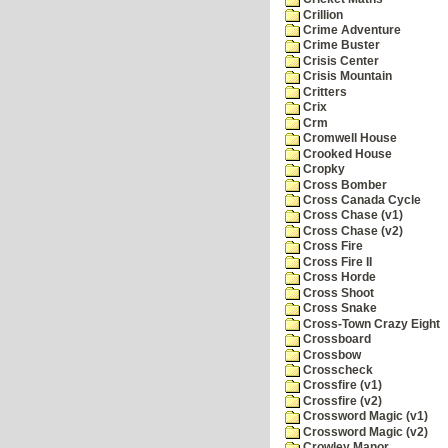
Crillion
Crime Adventure
Crime Buster
Crisis Center
Crisis Mountain
Critters
Crix
Crm
Cromwell House
Crooked House
Cropky
Cross Bomber
Cross Canada Cycle
Cross Chase (v1)
Cross Chase (v2)
Cross Fire
Cross Fire II
Cross Horde
Cross Shoot
Cross Snake
Cross-Town Crazy Eight
Crossboard
Crossbow
Crosscheck
Crossfire (v1)
Crossfire (v2)
Crossword Magic (v1)
Crossword Magic (v2)
Crowley Manor