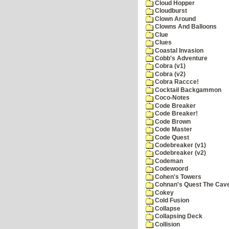
Cloud Hopper
Cloudburst
Clown Around
Clowns And Balloons
Clue
Clues
Coastal Invasion
Cobb's Adventure
Cobra (v1)
Cobra (v2)
Cobra Raccce!
Cocktail Backgammon
Coco-Notes
Code Breaker
Code Breaker!
Code Brown
Code Master
Code Quest
Codebreaker (v1)
Codebreaker (v2)
Codeman
Codewoord
Cohen's Towers
Cohnan's Quest The Cave
Cokey
Cold Fusion
Collapse
Collapsing Deck
Collision