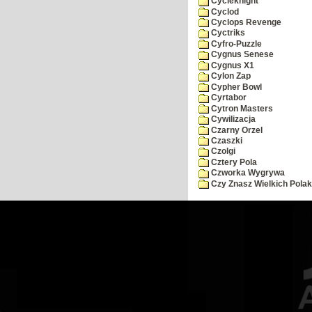
Cycleknight
Cyclod
Cyclops Revenge
Cyctriks
Cyfro-Puzzle
Cygnus Senese
Cygnus X1
Cylon Zap
Cypher Bowl
Cyrtabor
Cytron Masters
Cywilizacja
Czarny Orzel
Czaszki
Czolgi
Cztery Pola
Czworka Wygrywa
Czy Znasz Wielkich Pola