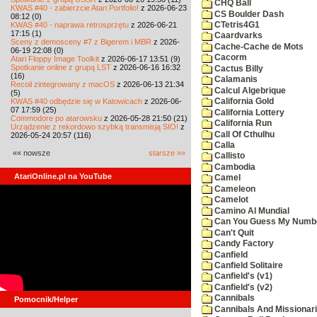
CHQ Ball
KWAS #40 - zabierzcie Atari Portfolio!
z 2026-06-23
CS Boulder Dash
08:12 (0)
KWAS #40 - naprawa retrosprzętu
z 2026-06-21
CTetris4G1
17:15 (1)
Caardvarks
Sceny z demosceny #7 z Bigerem i MBR
z 2026-
Cache-Cache de Mots
06-19 22:08 (0)
Cacorm
Atari Floppy Image Toolkit
z 2026-06-17 13:51 (9)
Spotkanie online z grupą LST
z 2026-06-16 16:32
Cactus Billy
(16)
Calamanis
Recoil zintegrowany z macOS
z 2026-06-13 21:34
Calcul Algebrique
(5)
KWAS #40 odbędzie się w Katowicach
z 2026-06-
California Gold
07 17:59 (25)
California Lottery
Commodore po atarowsku
z 2026-05-28 21:50 (21)
California Run
Urządzenie z rekordowo szybką transmisją SIO!
z
Call Of Cthulhu
2026-05-24 20:57 (116)
Calla
«« nowsze
starsze »»
Callisto
Cambodia
AtariOnline.pl na YouTube
Camel
Cameleon
Camelot
Camino Al Mundial
Can You Guess My Numb
Can't Quit
Candy Factory
Canfield
Canfield Solitaire
Canfield's (v1)
Canfield's (v2)
Cannibals
Pomocnik/Helper
Cannibals And Missionar