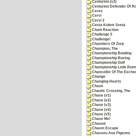
Centurion (v2)
Centurion Defender Of 
Ceres
Cervi
Cervi 2
Cesta Kolem Sveta
Chain Reaction
Challenge 5
Challenge!
Chambers Of Zorp
Champion, The
Championship Bowling
Championship Boxing
Championship Golf
Championship Lode Runn
Chancellor Of The Exche
Change
Changing Hearts
Chaos
Chaotic Crossing, The
Chase (v1)
Chase (v2)
Chase (v3)
Chase (v4)
Chase (v5)
Chase Me!
Chased
Chasm Escape
Chasseu Aux Pigeons