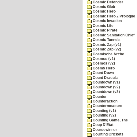
Cosmic Defender
Cosmic Glob
Cosmic Hero
Cosmic Hero 2 Prologue
Cosmic Invasion
Cosmic Life
Cosmic Pirate
Cosmic Sanitation Chief
Cosmic Tunnels
Cosmic Zap (v1)
Cosmic Zap (v2)
Cosmische Arche
Cosmos (v1)
Cosmos (v2)
Cosmy Hero
Count Down
Count Dracula
Countdown (v1)
Countdown (v2)
Countdown (v3)
Counter
Counteraction
Countermeasure
Counting (v1)
Counting (v2)
Counting Game, The
Coup D'Etat
Coursewinner
Courting Crickets