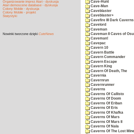
Cave-Hunt
Organizowanie imprez Atari - dyskusja
Atari demoscene database - dyskusja
Cave-Man
Colony Mobile - dyskusja
Caveblaster
Colony Mobile - projekt
Caveblaster+
Statystyki
Cavefire III Dark Caverns
Cavelord
Caveman
Nowinki
tworzone dzięki
CuteNews
Caveman II Caves of Os
Caveman!
Cavepac
Cavern 10
Cavern Battle
Cavern Commander
Cavern Escape
Cavern King
Cavern Of Death, The
Cavernia
Cavernrun
Cavernrunner
Caverns
Caverns Of Callisto
Caverns Of Doom
Caverns Of Eriban
Caverns Of Eris
Caverns Of Khafka
Caverns Of Mars
Caverns Of Mars II
Caverns Of Nala
Caverns Of The Lost Min