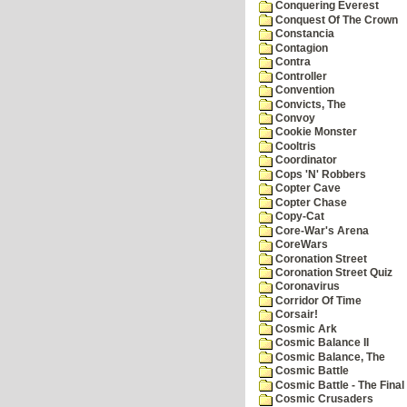
Conquering Everest
Conquest Of The Crown
Constancia
Contagion
Contra
Controller
Convention
Convicts, The
Convoy
Cookie Monster
Cooltris
Coordinator
Cops 'N' Robbers
Copter Cave
Copter Chase
Copy-Cat
Core-War's Arena
CoreWars
Coronation Street
Coronation Street Quiz
Coronavirus
Corridor Of Time
Corsair!
Cosmic Ark
Cosmic Balance II
Cosmic Balance, The
Cosmic Battle
Cosmic Battle - The Final 
Cosmic Crusaders