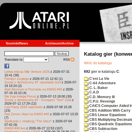
Nowinki/News
Archiwum/Archive
Katalog gier (konwe
Translate to
RSS
Wróc do katalogu
692
gier w katalogu
C
:
Letnia edycja Silly Venture 2026
z 2026-07-31
15:41 (36)
C'est La Vie
Pamięci Jurgiego
z 2026-07-21 12:42 (1)
Sceny z demosceny #7: opowiada SuN
z 2026-07-
C-64 Adventure
19 15:24 (2)
C. L. Baker
Atari Muzeum w Poznaniu na KWAS #40
z 2026-
C.A.D
07-16 16:10 (4)
Nie żyje kolega Pecuś
z 2026-07-13 18:00 (30)
C.D. Memory III
Sceny z demosceny #7 - Grzegorz "Sun" Żyła
z
C.P.U. Revenge
2026-07-12 17:29 (12)
CAICS Computer Aided Ins
Lost Party 2026 nadchodzi
z 2026-07-08 15:28
CBS Addition With Carry
(23)
Pan Zenon i Atari na KWAS #40
z 2026-07-07 13:25
CBS Linear Equations
(7)
CBS Multiplying Decimals
Spotkanie z redakcją "The Voice"
z 2026-07-04
CBS Quadratic Equations
07:42 (9)
KWAS #40 live
z 2026-06-27 12:53 (167)
CBS Subtraction
Spotkanie z grupą USSR
z 2026-06-26 19:36 (11)