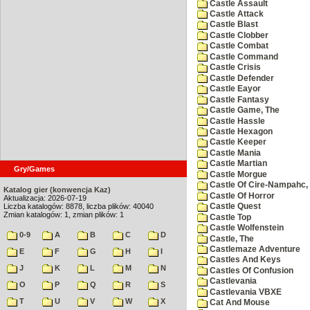
Castle Assault
Castle Attack
Castle Blast
Castle Clobber
Castle Combat
Castle Command
Castle Crisis
Castle Defender
Castle Eayor
Castle Fantasy
Castle Game, The
Castle Hassle
Castle Hexagon
Castle Keeper
Castle Mania
Castle Martian
Gry/Games
Castle Morgue
Castle Of Cire-Nampahc,
Katalog gier (konwencja Kaz)
Castle Of Horror
Aktualizacja: 2026-07-19
Liczba katalogów: 8878, liczba plików: 40040
Castle Quest
Zmian katalogów: 1, zmian plików: 1
Castle Top
Castle Wolfenstein
0-9
A
B
C
D
Castle, The
Castlemaze Adventure
E
F
G
H
I
Castles And Keys
J
K
L
M
N
Castles Of Confusion
Castlevania
O
P
Q
R
S
Castlevania VBXE
T
U
V
W
X
Cat And Mouse