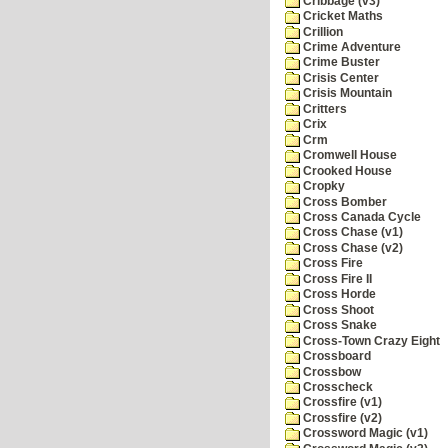
Cribbage (v3)
Cricket Maths
Crillion
Crime Adventure
Crime Buster
Crisis Center
Crisis Mountain
Critters
Crix
Crm
Cromwell House
Crooked House
Cropky
Cross Bomber
Cross Canada Cycle
Cross Chase (v1)
Cross Chase (v2)
Cross Fire
Cross Fire II
Cross Horde
Cross Shoot
Cross Snake
Cross-Town Crazy Eight
Crossboard
Crossbow
Crosscheck
Crossfire (v1)
Crossfire (v2)
Crossword Magic (v1)