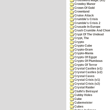
Crossword Magic (v2)
Crowley Manor
Crown Of Gold
Crownland
Cruise Attack
Crumble's Crisis
Crumble's Crisis 2
Crusade In Europe
Crush Crumble And Cho
Crypt Of The Undead
Crypt, The
Crypto
Crypto Cube
Crypto-Gram
Crypto-Mania
Crypts Of Egypt
Crypts Of Plumbous
Crypts Of Terror
Crystal Castles (v1)
Crystal Castles (v2)
Crystal Caves
Crystal Crisis (v1)
Crystal Crisis (v2)
Crystal Raider
Ctulhi's Betrayal
Cubby Holes
Cube
Cubemeister
Cubes