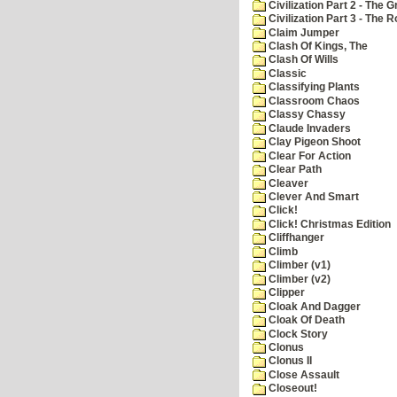
Civilization Part 2 - The 
Civilization Part 3 - The
Claim Jumper
Clash Of Kings, The
Clash Of Wills
Classic
Classifying Plants
Classroom Chaos
Classy Chassy
Claude Invaders
Clay Pigeon Shoot
Clear For Action
Clear Path
Cleaver
Clever And Smart
Click!
Click! Christmas Edition
Cliffhanger
Climb
Climber (v1)
Climber (v2)
Clipper
Cloak And Dagger
Cloak Of Death
Clock Story
Clonus
Clonus II
Close Assault
Closeout!