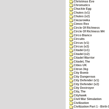
Christmas Eve
Chromatics
Chuckie Egg
Chutes (v1)
Chutes (v2)
Ciezarowka
Cimex Rex
Circle Of Richness
Circle Of Richness M4
Circo Bianco
Circuits
Circus (v1)
Circus (v2)
Citadel (v1)
Citadel (v2)
Citadel Warrior
Citadel, The
Cities UK
Citron 3kg
City Bomb
City Dangerous
City Defender (v1)
City Defender (v2)
City Destroyer
City, The
Cityhawk
Civil War Simulation
Civilization
Civilization Part 1 - Birth 