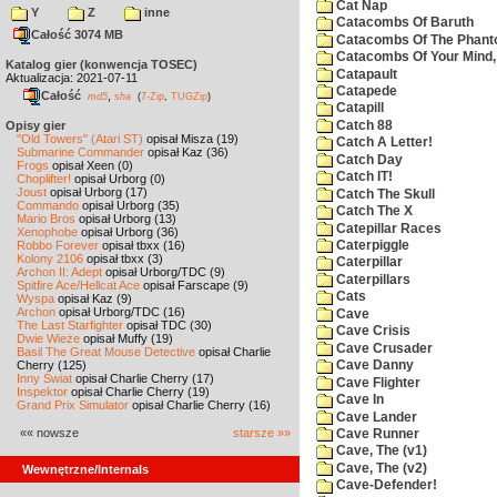
Cat Nap
Y
Z
inne
Catacombs Of Baruth
Całość 3074 MB
Catacombs Of The Phan
Catacombs Of Your Mind,
Katalog gier (konwencja TOSEC)
Catapault
Aktualizacja: 2021-07-11
Catapede
Całość
,
md5
sha
(
7-Zip
,
TUGZip
)
Catapill
Catch 88
Opisy gier
"Old Towers" (Atari ST)
opisał Misza (19)
Catch A Letter!
Submarine Commander
opisał Kaz (36)
Catch Day
Frogs
opisał Xeen (0)
Catch IT!
Choplifter!
opisał Urborg (0)
Joust
opisał Urborg (17)
Catch The Skull
Commando
opisał Urborg (35)
Catch The X
Mario Bros
opisał Urborg (13)
Catepillar Races
Xenophobe
opisał Urborg (36)
Robbo Forever
opisał tbxx (16)
Caterpiggle
Kolony 2106
opisał tbxx (3)
Caterpillar
Archon II: Adept
opisał Urborg/TDC (9)
Caterpillars
Spitfire Ace/Hellcat Ace
opisał Farscape (9)
Cats
Wyspa
opisał Kaz (9)
Archon
opisał Urborg/TDC (16)
Cave
The Last Starfighter
opisał TDC (30)
Cave Crisis
Dwie Wieże
opisał Muffy (19)
Cave Crusader
Basil The Great Mouse Detective
opisał Charlie
Cherry (125)
Cave Danny
Inny Świat
opisał Charlie Cherry (17)
Cave Flighter
Inspektor
opisał Charlie Cherry (19)
Cave In
Grand Prix Simulator
opisał Charlie Cherry (16)
Cave Lander
«« nowsze
starsze »»
Cave Runner
Cave, The (v1)
Cave, The (v2)
Wewnętrzne/Internals
Cave-Defender!