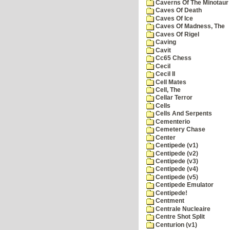
Caverns Of The Minotaur
Caves Of Death
Caves Of Ice
Caves Of Madness, The
Caves Of Rigel
Caving
Cavit
Cc65 Chess
Cecil
Cecil II
Cell Mates
Cell, The
Cellar Terror
Cells
Cells And Serpents
Cementerio
Cemetery Chase
Center
Centipede (v1)
Centipede (v2)
Centipede (v3)
Centipede (v4)
Centipede (v5)
Centipede Emulator
Centipede!
Centment
Centrale Nucleaire
Centre Shot Split
Centurion (v1)