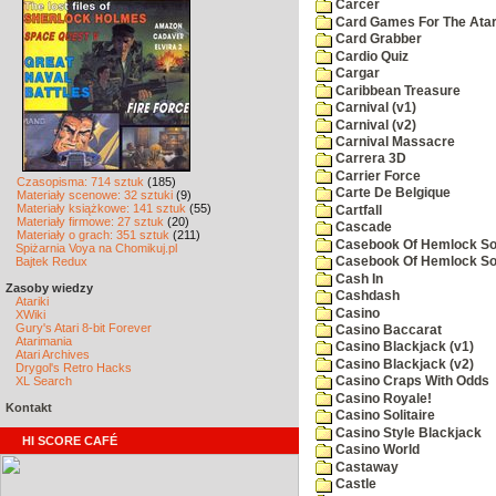
Carcer
Card Games For The Atar
Card Grabber
Cardio Quiz
Cargar
Caribbean Treasure
Carnival (v1)
Carnival (v2)
Carnival Massacre
Carrera 3D
Carrier Force
Czasopisma: 714 sztuk
(185)
Carte De Belgique
Materiały scenowe: 32 sztuki
(9)
Materiały książkowe: 141 sztuk
(55)
Cartfall
Materiały firmowe: 27 sztuk
(20)
Cascade
Materiały o grach: 351 sztuk
(211)
Casebook Of Hemlock Soa
Spiżarnia Voya na Chomikuj.pl
Bajtek Redux
Casebook Of Hemlock Soa
Cash In
Zasoby wiedzy
Cashdash
Atariki
Casino
XWiki
Gury's Atari 8-bit Forever
Casino Baccarat
Atarimania
Casino Blackjack (v1)
Atari Archives
Casino Blackjack (v2)
Drygol's Retro Hacks
XL Search
Casino Craps With Odds
Casino Royale!
Kontakt
Casino Solitaire
Casino Style Blackjack
HI SCORE CAFÉ
Casino World
Castaway
Castle