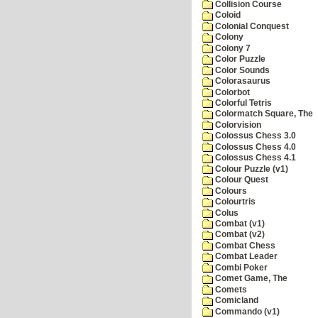
Collision Course
Coloid
Colonial Conquest
Colony
Colony 7
Color Puzzle
Color Sounds
Colorasaurus
Colorbot
Colorful Tetris
Colormatch Square, The
Colorvision
Colossus Chess 3.0
Colossus Chess 4.0
Colossus Chess 4.1
Colour Puzzle (v1)
Colour Quest
Colours
Colourtris
Colus
Combat (v1)
Combat (v2)
Combat Chess
Combat Leader
Combi Poker
Comet Game, The
Comets
Comicland
Commando (v1)