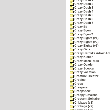
Crazy Dash 1
Crazy Dash 2
Crazy Dash 3
Crazy Dash 4
Crazy Dash 5
Crazy Dash 6
Crazy Dash 7
Crazy Ed
Crazy Egon
Crazy Egon 2
Crazy Eights (v1)
Crazy Eights (v2)
Crazy Eights (v3)
Crazy Gats
Crazy Harold's Adroit Ad
Crazy Kicker
Crazy Maze Race
Crazy Quader
Crazy Scooter
Crazy Vacation
Creature Creator
Credino
Creep
Creepers
Creepshow
Creepy Caverns
Crescent Solitaire
Cribbage (v1)
Cribbage (v2)