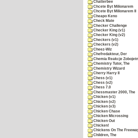
Chatterbee
Chcete Byt Milionarem
Chcete Byt Milionarem II
Cheapo Keno
Check Mate
Checker Challenge
Checker King (v1)
Checker King (v2)
Checkers (v1)
Checkers (v2)
Cheez-Wiz
Chefredakteur, Der
Chemia Reakcje Zobojetn
Chemistry Tutor, The
Chemistry Wizard
Cherry Harry II
Chess (v1)
Chess (v2)
Chess 7.0
Chessmaster 2000, The
Chicken (v1)
Chicken (v2)
Chicken (v3)
Chicken Chase
Chicken Microssing
Chicken Out
Chicken!
Chickens On The Freewa
Children, The