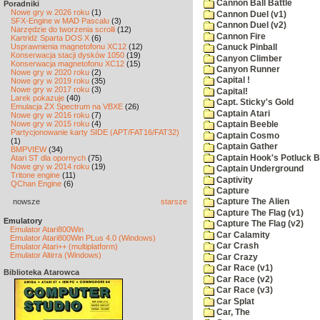
Cannon Ball Battle
Poradniki
Nowe gry w 2026 roku
(1)
Cannon Duel (v1)
SFX-Engine w MAD Pascalu
(3)
Cannon Duel (v2)
Narzędzie do tworzenia scrolli
(12)
Cannon Fire
Kartridż Sparta DOS X
(6)
Usprawnienia magnetofonu XC12
(12)
Canuck Pinball
Konserwacja stacji dysków 1050
(19)
Canyon Climber
Konserwacja magnetofonu XC12
(15)
Canyon Runner
Nowe gry w 2020 roku
(2)
Capital !
Nowe gry w 2019 roku
(35)
Nowe gry w 2017 roku
(3)
Capital!
Larek pokazuje
(40)
Capt. Sticky's Gold
Emulacja ZX Spectrum na VBXE
(26)
Captain Atari
Nowe gry w 2016 roku
(7)
Nowe gry w 2015 roku
(4)
Captain Beeble
Partycjonowanie karty SIDE (APT/FAT16/FAT32)
Captain Cosmo
(1)
Captain Gather
BMPVIEW
(34)
Captain Hook's Potluck B
Atari ST dla opornych
(75)
Nowe gry w 2014 roku
(19)
Captain Underground
Tritone engine
(11)
Captivity
QChan Engine
(6)
Capture
nowsze
starsze
Capture The Alien
Capture The Flag (v1)
Emulatory
Capture The Flag (v2)
Emulator Atari800Win
Car Calamity
Emulator Atari800Win PLus 4.0 (Windows)
Car Crash
Emulator Atari++ (multiplatform)
Emulator Altirra (Windows)
Car Crazy
Car Race (v1)
Biblioteka Atarowca
Car Race (v2)
Car Race (v3)
Car Splat
Car, The