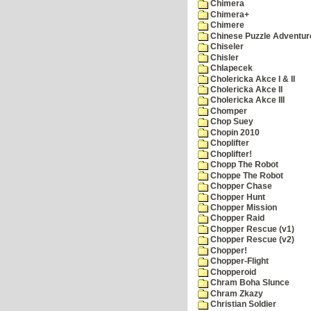
Chimera
Chimera+
Chimere
Chinese Puzzle Adventur
Chiseler
Chisler
Chlapecek
Cholericka Akce I & II
Cholericka Akce II
Cholericka Akce III
Chomper
Chop Suey
Chopin 2010
Choplifter
Choplifter!
Chopp The Robot
Choppe The Robot
Chopper Chase
Chopper Hunt
Chopper Mission
Chopper Raid
Chopper Rescue (v1)
Chopper Rescue (v2)
Chopper!
Chopper-Flight
Chopperoid
Chram Boha Slunce
Chram Zkazy
Christian Soldier