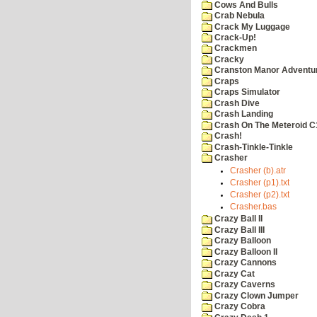
Cows And Bulls
Crab Nebula
Crack My Luggage
Crack-Up!
Crackmen
Cracky
Cranston Manor Adventu
Craps
Craps Simulator
Crash Dive
Crash Landing
Crash On The Meteroid C
Crash!
Crash-Tinkle-Tinkle
Crasher
Crasher (b).atr
Crasher (p1).txt
Crasher (p2).txt
Crasher.bas
Crazy Ball II
Crazy Ball III
Crazy Balloon
Crazy Balloon II
Crazy Cannons
Crazy Cat
Crazy Caverns
Crazy Clown Jumper
Crazy Cobra