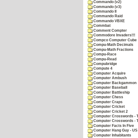
Commando (v2)
Commando (v3)
Commando II
Commando Raid
Commando VBXE
Commbat
Comment Compter
Commodore Invaders!!!
Compco Computer Cube
Compu-Math Decimals
Compu-Math Fractions
Compu-Race
Compu-Read
Compubridge
Compute 4
Computer Acquire
Computer Ambush
Computer Backgammon
Computer Baseball
Computer Battleship
Computer Chess
Computer Craps
Computer Cricket
Computer Cricket 2
Computer Crosswords - T
Computer Crosswords - 
Computer Facts In Five
Computer Hang Guy - US 
Computer Inhabitants