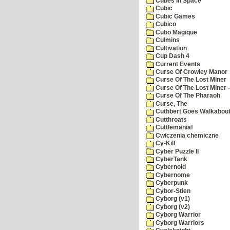
Cubes In Space
Cubic
Cubic Games
Cubico
Cubo Magique
Culmins
Cultivation
Cup Dash 4
Current Events
Curse Of Crowley Manor
Curse Of The Lost Miner
Curse Of The Lost Miner
Curse Of The Pharaoh
Curse, The
Cuthbert Goes Walkabou
Cutthroats
Cuttlemania!
Cwiczenia chemiczne
Cy-Kill
Cyber Puzzle II
CyberTank
Cybernoid
Cybernome
Cyberpunk
Cybor-Stien
Cyborg (v1)
Cyborg (v2)
Cyborg Warrior
Cyborg Warriors