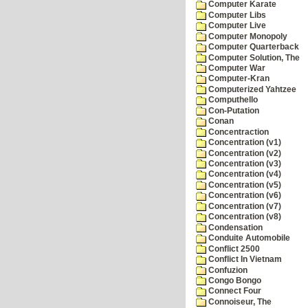
Computer Karate
Computer Libs
Computer Live
Computer Monopoly
Computer Quarterback
Computer Solution, The
Computer War
Computer-Kran
Computerized Yahtzee
Computhello
Con-Putation
Conan
Concentraction
Concentration (v1)
Concentration (v2)
Concentration (v3)
Concentration (v4)
Concentration (v5)
Concentration (v6)
Concentration (v7)
Concentration (v8)
Condensation
Conduite Automobile
Conflict 2500
Conflict In Vietnam
Confuzion
Congo Bongo
Connect Four
Connoiseur, The