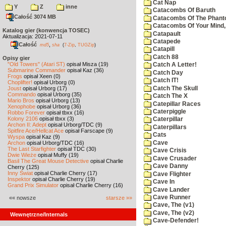
Cat Nap
Y
Z
inne
Catacombs Of Baruth
Całość 3074 MB
Catacombs Of The Phan
Catacombs Of Your Mind,
Katalog gier (konwencja TOSEC)
Catapault
Aktualizacja: 2021-07-11
Catapede
Całość
,
md5
sha
(
7-Zip
,
TUGZip
)
Catapill
Catch 88
Opisy gier
"Old Towers" (Atari ST)
opisał Misza (19)
Catch A Letter!
Submarine Commander
opisał Kaz (36)
Catch Day
Frogs
opisał Xeen (0)
Catch IT!
Choplifter!
opisał Urborg (0)
Catch The Skull
Joust
opisał Urborg (17)
Commando
opisał Urborg (35)
Catch The X
Mario Bros
opisał Urborg (13)
Catepillar Races
Xenophobe
opisał Urborg (36)
Caterpiggle
Robbo Forever
opisał tbxx (16)
Kolony 2106
opisał tbxx (3)
Caterpillar
Archon II: Adept
opisał Urborg/TDC (9)
Caterpillars
Spitfire Ace/Hellcat Ace
opisał Farscape (9)
Cats
Wyspa
opisał Kaz (9)
Cave
Archon
opisał Urborg/TDC (16)
The Last Starfighter
opisał TDC (30)
Cave Crisis
Dwie Wieże
opisał Muffy (19)
Cave Crusader
Basil The Great Mouse Detective
opisał Charlie
Cave Danny
Cherry (125)
Inny Świat
opisał Charlie Cherry (17)
Cave Flighter
Inspektor
opisał Charlie Cherry (19)
Cave In
Grand Prix Simulator
opisał Charlie Cherry (16)
Cave Lander
Cave Runner
«« nowsze
starsze »»
Cave, The (v1)
Cave, The (v2)
Wewnętrzne/Internals
Cave-Defender!