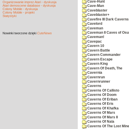
Cave-Hunt
Organizowanie imprez Atari - dyskusja
Atari demoscene database - dyskusja
Cave-Man
Colony Mobile - dyskusja
Caveblaster
Colony Mobile - projekt
Caveblaster+
Statystyki
Cavefire III Dark Caverns
Cavelord
Caveman
Caveman II Caves of Os
Nowinki
tworzone dzięki
CuteNews
Caveman!
Cavepac
Cavern 10
Cavern Battle
Cavern Commander
Cavern Escape
Cavern King
Cavern Of Death, The
Cavernia
Cavernrun
Cavernrunner
Caverns
Caverns Of Callisto
Caverns Of Doom
Caverns Of Eriban
Caverns Of Eris
Caverns Of Khafka
Caverns Of Mars
Caverns Of Mars II
Caverns Of Nala
Caverns Of The Lost Min