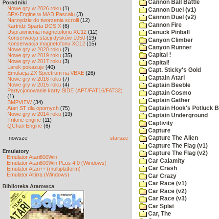
Cannon Ball Battle
Poradniki
Nowe gry w 2026 roku
(1)
Cannon Duel (v1)
SFX-Engine w MAD Pascalu
(3)
Cannon Duel (v2)
Narzędzie do tworzenia scrolli
(12)
Cannon Fire
Kartridż Sparta DOS X
(6)
Usprawnienia magnetofonu XC12
(12)
Canuck Pinball
Konserwacja stacji dysków 1050
(19)
Canyon Climber
Konserwacja magnetofonu XC12
(15)
Canyon Runner
Nowe gry w 2020 roku
(2)
Capital !
Nowe gry w 2019 roku
(35)
Nowe gry w 2017 roku
(3)
Capital!
Larek pokazuje
(40)
Capt. Sticky's Gold
Emulacja ZX Spectrum na VBXE
(26)
Captain Atari
Nowe gry w 2016 roku
(7)
Nowe gry w 2015 roku
(4)
Captain Beeble
Partycjonowanie karty SIDE (APT/FAT16/FAT32)
Captain Cosmo
(1)
Captain Gather
BMPVIEW
(34)
Captain Hook's Potluck B
Atari ST dla opornych
(75)
Nowe gry w 2014 roku
(19)
Captain Underground
Tritone engine
(11)
Captivity
QChan Engine
(6)
Capture
nowsze
starsze
Capture The Alien
Capture The Flag (v1)
Emulatory
Capture The Flag (v2)
Emulator Atari800Win
Car Calamity
Emulator Atari800Win PLus 4.0 (Windows)
Car Crash
Emulator Atari++ (multiplatform)
Emulator Altirra (Windows)
Car Crazy
Car Race (v1)
Biblioteka Atarowca
Car Race (v2)
Car Race (v3)
Car Splat
Car, The