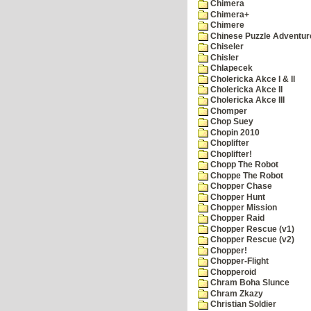
Chimera
Chimera+
Chimere
Chinese Puzzle Adventur
Chiseler
Chisler
Chlapecek
Cholericka Akce I & II
Cholericka Akce II
Cholericka Akce III
Chomper
Chop Suey
Chopin 2010
Choplifter
Choplifter!
Chopp The Robot
Choppe The Robot
Chopper Chase
Chopper Hunt
Chopper Mission
Chopper Raid
Chopper Rescue (v1)
Chopper Rescue (v2)
Chopper!
Chopper-Flight
Chopperoid
Chram Boha Slunce
Chram Zkazy
Christian Soldier