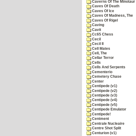
Caverns Of The Minotaur
Caves Of Death
Caves Of Ice
Caves Of Madness, The
Caves Of Rigel
Caving
Cavit
Cc65 Chess
Cecil
Cecil II
Cell Mates
Cell, The
Cellar Terror
Cells
Cells And Serpents
Cementerio
Cemetery Chase
Center
Centipede (v1)
Centipede (v2)
Centipede (v3)
Centipede (v4)
Centipede (v5)
Centipede Emulator
Centipede!
Centment
Centrale Nucleaire
Centre Shot Split
Centurion (v1)