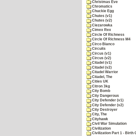
Christmas Eve
Chromatics
Chuckie Egg
Chutes (v1)
Chutes (v2)
Ciezarowka
Cimex Rex
Circle Of Richness
Circle Of Richness M4
Circo Bianco
Circuits
Circus (v1)
Circus (v2)
Citadel (v1)
Citadel (v2)
Citadel Warrior
Citadel, The
Cities UK
Citron 3kg
City Bomb
City Dangerous
City Defender (v1)
City Defender (v2)
City Destroyer
City, The
Cityhawk
Civil War Simulation
Civilization
Civilization Part 1 - Birth 