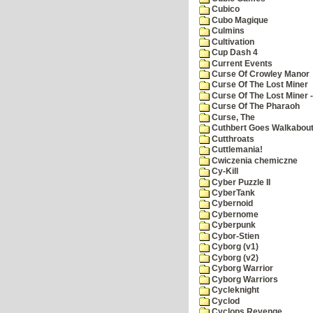
Cubico
Cubo Magique
Culmins
Cultivation
Cup Dash 4
Current Events
Curse Of Crowley Manor
Curse Of The Lost Miner
Curse Of The Lost Miner
Curse Of The Pharaoh
Curse, The
Cuthbert Goes Walkabou
Cutthroats
Cuttlemania!
Cwiczenia chemiczne
Cy-Kill
Cyber Puzzle II
CyberTank
Cybernoid
Cybernome
Cyberpunk
Cybor-Stien
Cyborg (v1)
Cyborg (v2)
Cyborg Warrior
Cyborg Warriors
Cycleknight
Cyclod
Cyclops Revenge