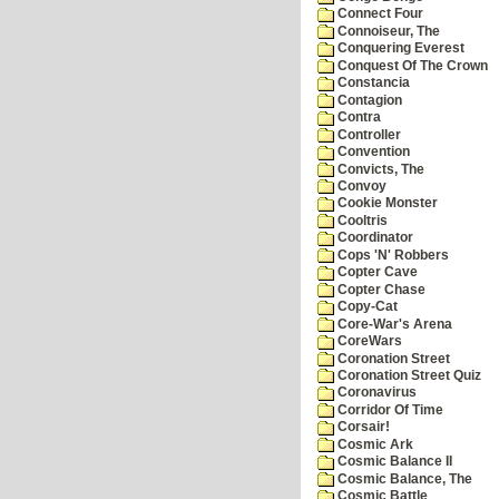
Connect Four
Connoiseur, The
Conquering Everest
Conquest Of The Crown
Constancia
Contagion
Contra
Controller
Convention
Convicts, The
Convoy
Cookie Monster
Cooltris
Coordinator
Cops 'N' Robbers
Copter Cave
Copter Chase
Copy-Cat
Core-War's Arena
CoreWars
Coronation Street
Coronation Street Quiz
Coronavirus
Corridor Of Time
Corsair!
Cosmic Ark
Cosmic Balance II
Cosmic Balance, The
Cosmic Battle