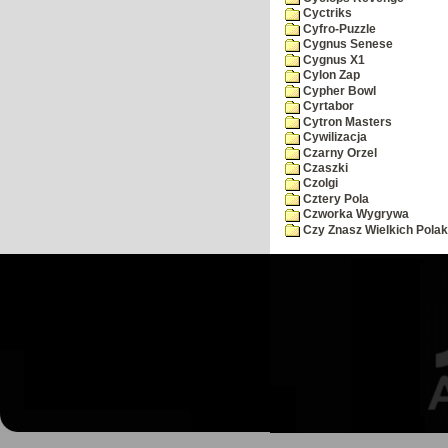
Cyctriks
Cyfro-Puzzle
Cygnus Senese
Cygnus X1
Cylon Zap
Cypher Bowl
Cyrtabor
Cytron Masters
Cywilizacja
Czarny Orzel
Czaszki
Czolgi
Cztery Pola
Czworka Wygrywa
Czy Znasz Wielkich Pola