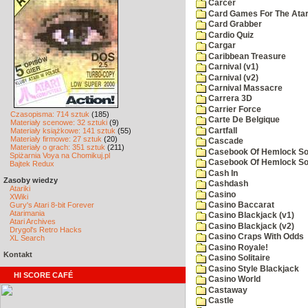
Carcer
Card Games For The Atar
Card Grabber
Cardio Quiz
Cargar
Caribbean Treasure
Carnival (v1)
Carnival (v2)
Carnival Massacre
Carrera 3D
Carrier Force
Czasopisma: 714 sztuk
(185)
Carte De Belgique
Materiały scenowe: 32 sztuki
(9)
Cartfall
Materiały książkowe: 141 sztuk
(55)
Materiały firmowe: 27 sztuk
(20)
Cascade
Materiały o grach: 351 sztuk
(211)
Casebook Of Hemlock Soa
Spiżarnia Voya na Chomikuj.pl
Casebook Of Hemlock Soa
Bajtek Redux
Cash In
Zasoby wiedzy
Cashdash
Atariki
Casino
XWiki
Gury's Atari 8-bit Forever
Casino Baccarat
Atarimania
Casino Blackjack (v1)
Atari Archives
Casino Blackjack (v2)
Drygol's Retro Hacks
Casino Craps With Odds
XL Search
Casino Royale!
Kontakt
Casino Solitaire
Casino Style Blackjack
HI SCORE CAFÉ
Casino World
Castaway
Castle