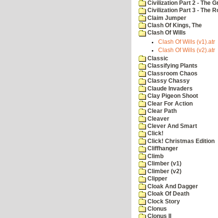
Civilization Part 2 - The 
Civilization Part 3 - The
Claim Jumper
Clash Of Kings, The
Clash Of Wills
Clash Of Wills (v1).atr
Clash Of Wills (v2).atr
Classic
Classifying Plants
Classroom Chaos
Classy Chassy
Claude Invaders
Clay Pigeon Shoot
Clear For Action
Clear Path
Cleaver
Clever And Smart
Click!
Click! Christmas Edition
Cliffhanger
Climb
Climber (v1)
Climber (v2)
Clipper
Cloak And Dagger
Cloak Of Death
Clock Story
Clonus
Clonus II