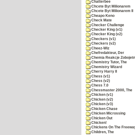
Chatterbee
Chcete Byt Milionarem
Chcete Byt Milionarem II
Cheapo Keno
Check Mate
Checker Challenge
Checker King (v1)
Checker King (v2)
Checkers (v1)
Checkers (v2)
Cheez-Wiz
Chefredakteur, Der
Chemia Reakcje Zobojetn
Chemistry Tutor, The
Chemistry Wizard
Cherry Harry II
Chess (v1)
Chess (v2)
Chess 7.0
Chessmaster 2000, The
Chicken (v1)
Chicken (v2)
Chicken (v3)
Chicken Chase
Chicken Microssing
Chicken Out
Chicken!
Chickens On The Freewa
Children, The