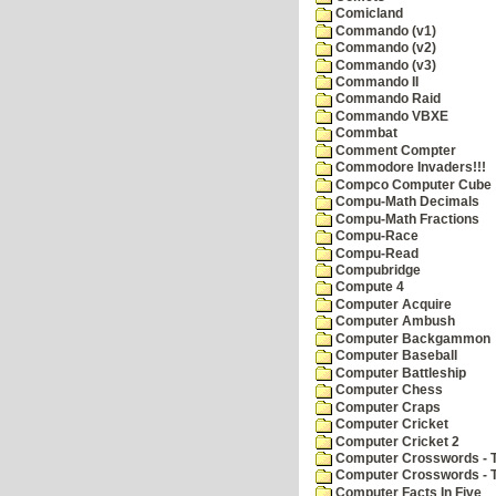
Comicland
Commando (v1)
Commando (v2)
Commando (v3)
Commando II
Commando Raid
Commando VBXE
Commbat
Comment Compter
Commodore Invaders!!!
Compco Computer Cube
Compu-Math Decimals
Compu-Math Fractions
Compu-Race
Compu-Read
Compubridge
Compute 4
Computer Acquire
Computer Ambush
Computer Backgammon
Computer Baseball
Computer Battleship
Computer Chess
Computer Craps
Computer Cricket
Computer Cricket 2
Computer Crosswords - T
Computer Crosswords - 
Computer Facts In Five