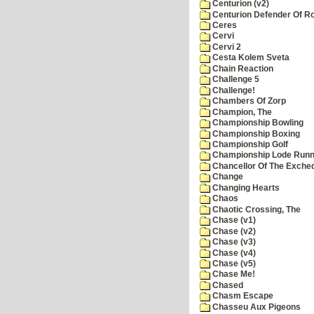
Centurion (v2)
Centurion Defender Of 
Ceres
Cervi
Cervi 2
Cesta Kolem Sveta
Chain Reaction
Challenge 5
Challenge!
Chambers Of Zorp
Champion, The
Championship Bowling
Championship Boxing
Championship Golf
Championship Lode Runn
Chancellor Of The Exche
Change
Changing Hearts
Chaos
Chaotic Crossing, The
Chase (v1)
Chase (v2)
Chase (v3)
Chase (v4)
Chase (v5)
Chase Me!
Chased
Chasm Escape
Chasseu Aux Pigeons