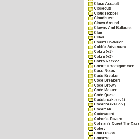
Close Assault
Closeout!
Cloud Hopper
Cloudburst
Clown Around
Clowns And Balloons
Clue
Clues
Coastal Invasion
Cobb's Adventure
Cobra (v1)
Cobra (v2)
Cobra Raccce!
Cocktail Backgammon
Coco-Notes
Code Breaker
Code Breaker!
Code Brown
Code Master
Code Quest
Codebreaker (v1)
Codebreaker (v2)
Codeman
Codewoord
Cohen's Towers
Cohnan's Quest The Cave
Cokey
Cold Fusion
Collapse