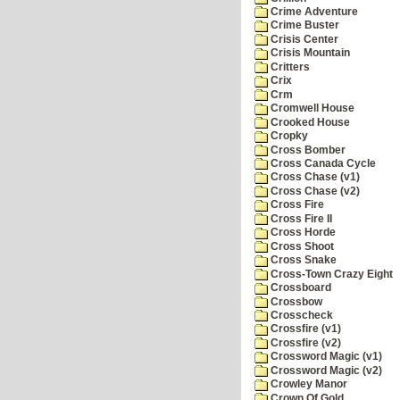
Crime Adventure
Crime Buster
Crisis Center
Crisis Mountain
Critters
Crix
Crm
Cromwell House
Crooked House
Cropky
Cross Bomber
Cross Canada Cycle
Cross Chase (v1)
Cross Chase (v2)
Cross Fire
Cross Fire II
Cross Horde
Cross Shoot
Cross Snake
Cross-Town Crazy Eight
Crossboard
Crossbow
Crosscheck
Crossfire (v1)
Crossfire (v2)
Crossword Magic (v1)
Crossword Magic (v2)
Crowley Manor
Crown Of Gold