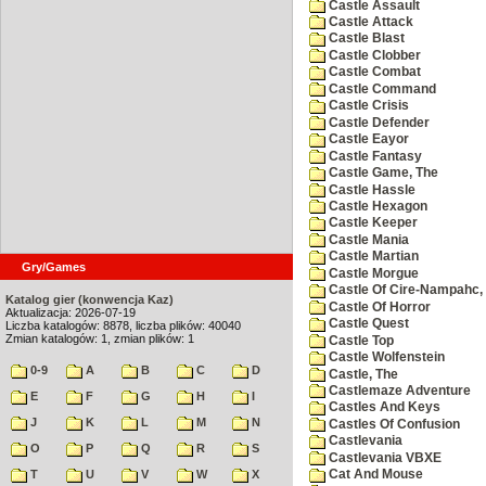
Castle Assault
Castle Attack
Castle Blast
Castle Clobber
Castle Combat
Castle Command
Castle Crisis
Castle Defender
Castle Eayor
Castle Fantasy
Castle Game, The
Castle Hassle
Castle Hexagon
Castle Keeper
Castle Mania
Castle Martian
Gry/Games
Castle Morgue
Castle Of Cire-Nampahc,
Katalog gier (konwencja Kaz)
Castle Of Horror
Aktualizacja: 2026-07-19
Castle Quest
Liczba katalogów: 8878, liczba plików: 40040
Zmian katalogów: 1, zmian plików: 1
Castle Top
Castle Wolfenstein
0-9
A
B
C
D
Castle, The
Castlemaze Adventure
E
F
G
H
I
Castles And Keys
J
K
L
M
N
Castles Of Confusion
Castlevania
O
P
Q
R
S
Castlevania VBXE
T
U
V
W
X
Cat And Mouse