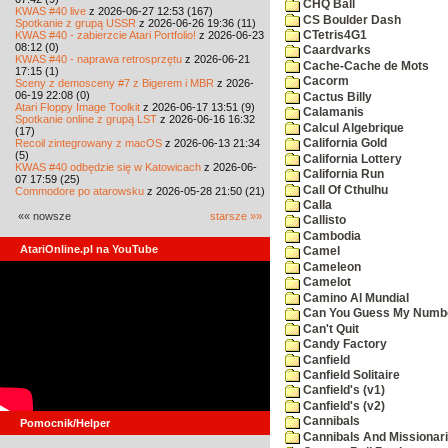
CHQ Ball
KWAS #40 live
z 2026-06-27 12:53 (167)
CS Boulder Dash
Spotkanie z grupą USSR
z 2026-06-26 19:36 (11)
KWAS #40 - zabierzcie Atari Portfolio!
z 2026-06-23
CTetris4G1
08:12 (0)
Caardvarks
KWAS #40 - naprawa retrosprzętu
z 2026-06-21
Cache-Cache de Mots
17:15 (1)
Cacorm
Sceny z demosceny #7 z Bigerem i MBR
z 2026-
06-19 22:08 (0)
Cactus Billy
Atari Floppy Image Toolkit
z 2026-06-17 13:51 (9)
Calamanis
Spotkanie online z grupą LST
z 2026-06-16 16:32
Calcul Algebrique
(17)
Recoil zintegrowany z macOS
z 2026-06-13 21:34
California Gold
(5)
California Lottery
KWAS #40 odbędzie się w Katowicach
z 2026-06-
California Run
07 17:59 (25)
Call Of Cthulhu
Commodore po atarowsku
z 2026-05-28 21:50 (21)
Calla
«« nowsze
starsze »»
Callisto
Cambodia
AtariOnline.pl na YouTube
Camel
Cameleon
Camelot
Camino Al Mundial
Can You Guess My Numb
Can't Quit
Candy Factory
Canfield
Canfield Solitaire
Canfield's (v1)
Canfield's (v2)
Cannibals
Pomocnik/Helper
Cannibals And Missionar