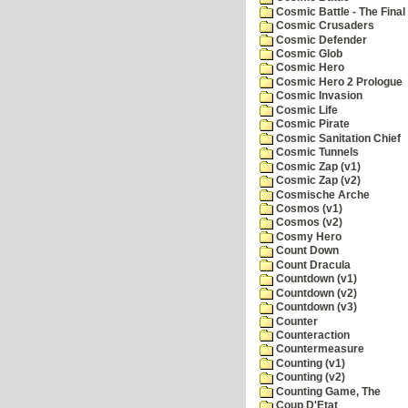
Cosmic Battle - The Final 
Cosmic Crusaders
Cosmic Defender
Cosmic Glob
Cosmic Hero
Cosmic Hero 2 Prologue
Cosmic Invasion
Cosmic Life
Cosmic Pirate
Cosmic Sanitation Chief
Cosmic Tunnels
Cosmic Zap (v1)
Cosmic Zap (v2)
Cosmische Arche
Cosmos (v1)
Cosmos (v2)
Cosmy Hero
Count Down
Count Dracula
Countdown (v1)
Countdown (v2)
Countdown (v3)
Counter
Counteraction
Countermeasure
Counting (v1)
Counting (v2)
Counting Game, The
Coup D'Etat