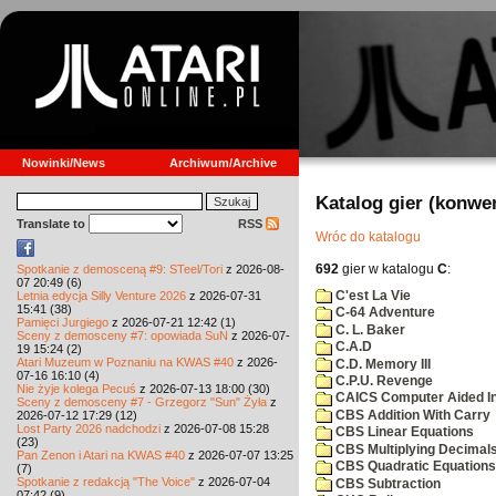
Nowinki/News
Archiwum/Archive
Katalog gier (konwe
Translate to
RSS
Wróc do katalogu
692
gier w katalogu
C
:
Spotkanie z demosceną #9: STeel/Tori
z 2026-08-
07 20:49 (6)
C'est La Vie
Letnia edycja Silly Venture 2026
z 2026-07-31
15:41 (38)
C-64 Adventure
Pamięci Jurgiego
z 2026-07-21 12:42 (1)
C. L. Baker
Sceny z demosceny #7: opowiada SuN
z 2026-07-
C.A.D
19 15:24 (2)
Atari Muzeum w Poznaniu na KWAS #40
z 2026-
C.D. Memory III
07-16 16:10 (4)
C.P.U. Revenge
Nie żyje kolega Pecuś
z 2026-07-13 18:00 (30)
CAICS Computer Aided Ins
Sceny z demosceny #7 - Grzegorz "Sun" Żyła
z
CBS Addition With Carry
2026-07-12 17:29 (12)
Lost Party 2026 nadchodzi
z 2026-07-08 15:28
CBS Linear Equations
(23)
CBS Multiplying Decimals
Pan Zenon i Atari na KWAS #40
z 2026-07-07 13:25
CBS Quadratic Equations
(7)
Spotkanie z redakcją "The Voice"
z 2026-07-04
CBS Subtraction
07:42 (9)