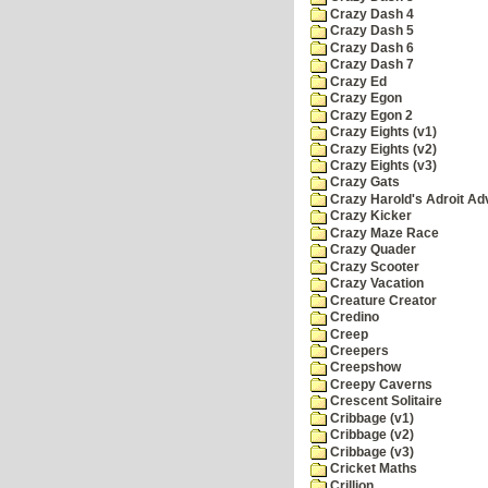
Crazy Dash 4
Crazy Dash 5
Crazy Dash 6
Crazy Dash 7
Crazy Ed
Crazy Egon
Crazy Egon 2
Crazy Eights (v1)
Crazy Eights (v2)
Crazy Eights (v3)
Crazy Gats
Crazy Harold's Adroit Ad
Crazy Kicker
Crazy Maze Race
Crazy Quader
Crazy Scooter
Crazy Vacation
Creature Creator
Credino
Creep
Creepers
Creepshow
Creepy Caverns
Crescent Solitaire
Cribbage (v1)
Cribbage (v2)
Cribbage (v3)
Cricket Maths
Crillion