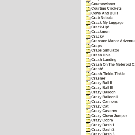
Coursewinner
Courting Crickets
Cows And Bulls
Crab Nebula
Crack My Luggage
Crack-Up!
Crackmen
Cracky
Cranston Manor Adventu
Craps
Craps Simulator
Crash Dive
Crash Landing
Crash On The Meteroid C
Crash!
Crash-Tinkle-Tinkle
Crasher
Crazy Ball II
Crazy Ball III
Crazy Balloon
Crazy Balloon II
Crazy Cannons
Crazy Cat
Crazy Caverns
Crazy Clown Jumper
Crazy Cobra
Crazy Dash 1
Crazy Dash 2
Crazy Dash 3