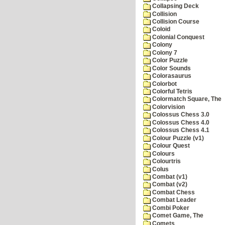
Collapsing Deck
Collision
Collision Course
Coloid
Colonial Conquest
Colony
Colony 7
Color Puzzle
Color Sounds
Colorasaurus
Colorbot
Colorful Tetris
Colormatch Square, The
Colorvision
Colossus Chess 3.0
Colossus Chess 4.0
Colossus Chess 4.1
Colour Puzzle (v1)
Colour Quest
Colours
Colourtris
Colus
Combat (v1)
Combat (v2)
Combat Chess
Combat Leader
Combi Poker
Comet Game, The
Comets