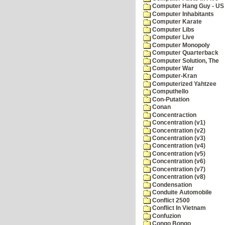
Computer Hang Guy - US 
Computer Inhabitants
Computer Karate
Computer Libs
Computer Live
Computer Monopoly
Computer Quarterback
Computer Solution, The
Computer War
Computer-Kran
Computerized Yahtzee
Computhello
Con-Putation
Conan
Concentraction
Concentration (v1)
Concentration (v2)
Concentration (v3)
Concentration (v4)
Concentration (v5)
Concentration (v6)
Concentration (v7)
Concentration (v8)
Condensation
Conduite Automobile
Conflict 2500
Conflict In Vietnam
Confuzion
Congo Bongo