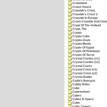
Crownland
Cruise Attack
Crumble's Crisis
Crumble's Crisis 2
Crusade In Europe
Crush Crumble And Cho
Crypt Of The Undead
Crypt, The
Crypto
Crypto Cube
Crypto-Gram
Crypto-Mania
Crypts Of Egypt
Crypts Of Plumbous
Crypts Of Terror
Crystal Castles (v1)
Crystal Castles (v2)
Crystal Caves
Crystal Crisis (v1)
Crystal Crisis (v2)
Crystal Raider
Ctulhi's Betrayal
Cubby Holes
Cube
Cubemeister
Cubes
Cubes In Space
Cubic
Cubic Games