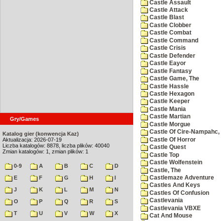
Castle Assault
Castle Attack
Castle Blast
Castle Clobber
Castle Combat
Castle Command
Castle Crisis
Castle Defender
Castle Eayor
Castle Fantasy
Castle Game, The
Castle Hassle
Castle Hexagon
Castle Keeper
Castle Mania
Castle Martian
Gry/Games
Castle Morgue
Castle Of Cire-Nampahc,
Katalog gier (konwencja Kaz)
Castle Of Horror
Aktualizacja: 2026-07-19
Liczba katalogów: 8878, liczba plików: 40040
Castle Quest
Zmian katalogów: 1, zmian plików: 1
Castle Top
Castle Wolfenstein
0-9
A
B
C
D
Castle, The
Castlemaze Adventure
E
F
G
H
I
Castles And Keys
J
K
L
M
N
Castles Of Confusion
Castlevania
O
P
Q
R
S
Castlevania VBXE
T
U
V
W
X
Cat And Mouse