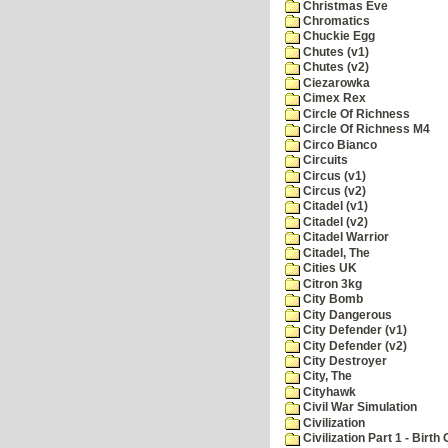
Christmas Eve
Chromatics
Chuckie Egg
Chutes (v1)
Chutes (v2)
Ciezarowka
Cimex Rex
Circle Of Richness
Circle Of Richness M4
Circo Bianco
Circuits
Circus (v1)
Circus (v2)
Citadel (v1)
Citadel (v2)
Citadel Warrior
Citadel, The
Cities UK
Citron 3kg
City Bomb
City Dangerous
City Defender (v1)
City Defender (v2)
City Destroyer
City, The
Cityhawk
Civil War Simulation
Civilization
Civilization Part 1 - Birth 