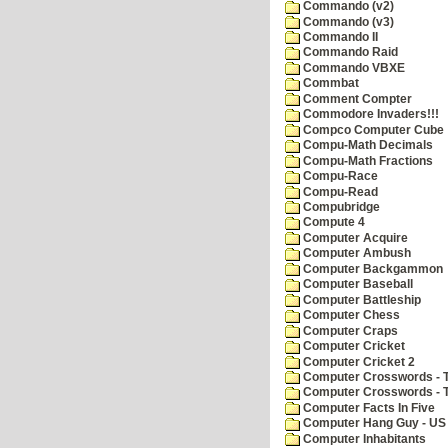
Commando (v2)
Commando (v3)
Commando II
Commando Raid
Commando VBXE
Commbat
Comment Compter
Commodore Invaders!!!
Compco Computer Cube
Compu-Math Decimals
Compu-Math Fractions
Compu-Race
Compu-Read
Compubridge
Compute 4
Computer Acquire
Computer Ambush
Computer Backgammon
Computer Baseball
Computer Battleship
Computer Chess
Computer Craps
Computer Cricket
Computer Cricket 2
Computer Crosswords - T
Computer Crosswords - 
Computer Facts In Five
Computer Hang Guy - US 
Computer Inhabitants