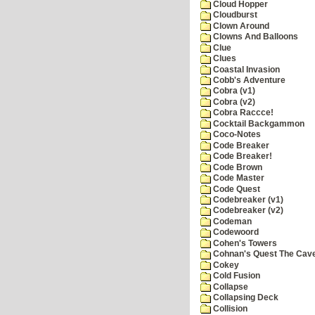
Cloud Hopper
Cloudburst
Clown Around
Clowns And Balloons
Clue
Clues
Coastal Invasion
Cobb's Adventure
Cobra (v1)
Cobra (v2)
Cobra Raccce!
Cocktail Backgammon
Coco-Notes
Code Breaker
Code Breaker!
Code Brown
Code Master
Code Quest
Codebreaker (v1)
Codebreaker (v2)
Codeman
Codewoord
Cohen's Towers
Cohnan's Quest The Cave
Cokey
Cold Fusion
Collapse
Collapsing Deck
Collision