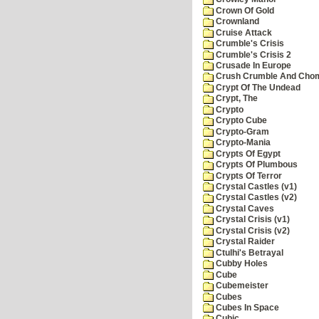
Crown Of Gold
Crownland
Cruise Attack
Crumble's Crisis
Crumble's Crisis 2
Crusade In Europe
Crush Crumble And Cho
Crypt Of The Undead
Crypt, The
Crypto
Crypto Cube
Crypto-Gram
Crypto-Mania
Crypts Of Egypt
Crypts Of Plumbous
Crypts Of Terror
Crystal Castles (v1)
Crystal Castles (v2)
Crystal Caves
Crystal Crisis (v1)
Crystal Crisis (v2)
Crystal Raider
Ctulhi's Betrayal
Cubby Holes
Cube
Cubemeister
Cubes
Cubes In Space
Cubic