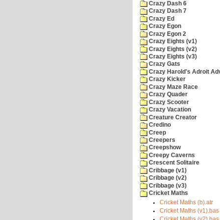
Crazy Dash 6
Crazy Dash 7
Crazy Ed
Crazy Egon
Crazy Egon 2
Crazy Eights (v1)
Crazy Eights (v2)
Crazy Eights (v3)
Crazy Gats
Crazy Harold's Adroit Ad
Crazy Kicker
Crazy Maze Race
Crazy Quader
Crazy Scooter
Crazy Vacation
Creature Creator
Credino
Creep
Creepers
Creepshow
Creepy Caverns
Crescent Solitaire
Cribbage (v1)
Cribbage (v2)
Cribbage (v3)
Cricket Maths
Cricket Maths (b).atr
Cricket Maths (v1).bas
Cricket Maths (v2).bas