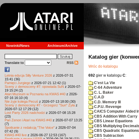
Nowinki/News
Archiwum/Archive
Katalog gier (konwe
Translate to
RSS
Wróc do katalogu
692
gier w katalogu
C
:
Letnia edycja Silly Venture 2026
z 2026-07-31
15:41 (36)
C'est La Vie
Pamięci Jurgiego
z 2026-07-21 12:42 (1)
Sceny z demosceny #7: opowiada SuN
z 2026-07-
C-64 Adventure
19 15:24 (2)
C. L. Baker
Atari Muzeum w Poznaniu na KWAS #40
z 2026-
C.A.D
07-16 16:10 (4)
Nie żyje kolega Pecuś
z 2026-07-13 18:00 (30)
C.D. Memory III
Sceny z demosceny #7 - Grzegorz "Sun" Żyła
z
C.P.U. Revenge
2026-07-12 17:29 (12)
CAICS Computer Aided Ins
Lost Party 2026 nadchodzi
z 2026-07-08 15:28
CBS Addition With Carry
(23)
Pan Zenon i Atari na KWAS #40
z 2026-07-07 13:25
CBS Linear Equations
(7)
CBS Multiplying Decimals
Spotkanie z redakcją "The Voice"
z 2026-07-04
CBS Quadratic Equations
07:42 (9)
KWAS #40 live
z 2026-06-27 12:53 (167)
CBS Subtraction
Spotkanie z grupą USSR
z 2026-06-26 19:36 (11)