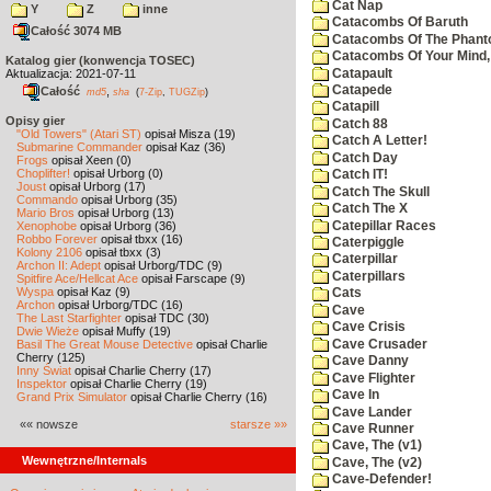
Cat Nap
Y
Z
inne
Catacombs Of Baruth
Całość 3074 MB
Catacombs Of The Phan
Catacombs Of Your Mind,
Katalog gier (konwencja TOSEC)
Catapault
Aktualizacja: 2021-07-11
Catapede
Całość
,
md5
sha
(
7-Zip
,
TUGZip
)
Catapill
Opisy gier
Catch 88
"Old Towers" (Atari ST)
opisał Misza (19)
Catch A Letter!
Submarine Commander
opisał Kaz (36)
Catch Day
Frogs
opisał Xeen (0)
Choplifter!
opisał Urborg (0)
Catch IT!
Joust
opisał Urborg (17)
Catch The Skull
Commando
opisał Urborg (35)
Catch The X
Mario Bros
opisał Urborg (13)
Catepillar Races
Xenophobe
opisał Urborg (36)
Robbo Forever
opisał tbxx (16)
Caterpiggle
Kolony 2106
opisał tbxx (3)
Caterpillar
Archon II: Adept
opisał Urborg/TDC (9)
Caterpillars
Spitfire Ace/Hellcat Ace
opisał Farscape (9)
Wyspa
opisał Kaz (9)
Cats
Archon
opisał Urborg/TDC (16)
Cave
The Last Starfighter
opisał TDC (30)
Cave Crisis
Dwie Wieże
opisał Muffy (19)
Cave Crusader
Basil The Great Mouse Detective
opisał Charlie
Cherry (125)
Cave Danny
Inny Świat
opisał Charlie Cherry (17)
Cave Flighter
Inspektor
opisał Charlie Cherry (19)
Cave In
Grand Prix Simulator
opisał Charlie Cherry (16)
Cave Lander
«« nowsze
starsze »»
Cave Runner
Cave, The (v1)
Wewnętrzne/Internals
Cave, The (v2)
Cave-Defender!