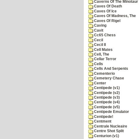
Caverns Of The Minotaur
Caves Of Death
Caves Of Ice
Caves Of Madness, The
Caves Of Rigel
Caving
Cavit
Cc65 Chess
Cecil
Cecil II
Cell Mates
Cell, The
Cellar Terror
Cells
Cells And Serpents
Cementerio
Cemetery Chase
Center
Centipede (v1)
Centipede (v2)
Centipede (v3)
Centipede (v4)
Centipede (v5)
Centipede Emulator
Centipede!
Centment
Centrale Nucleaire
Centre Shot Split
Centurion (v1)