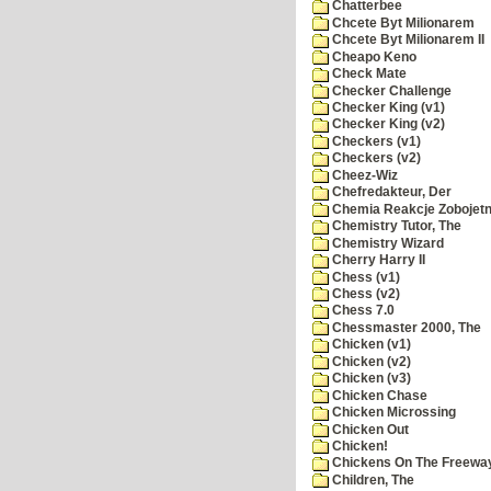
Chatterbee
Chcete Byt Milionarem
Chcete Byt Milionarem II
Cheapo Keno
Check Mate
Checker Challenge
Checker King (v1)
Checker King (v2)
Checkers (v1)
Checkers (v2)
Cheez-Wiz
Chefredakteur, Der
Chemia Reakcje Zobojetn
Chemistry Tutor, The
Chemistry Wizard
Cherry Harry II
Chess (v1)
Chess (v2)
Chess 7.0
Chessmaster 2000, The
Chicken (v1)
Chicken (v2)
Chicken (v3)
Chicken Chase
Chicken Microssing
Chicken Out
Chicken!
Chickens On The Freewa
Children, The