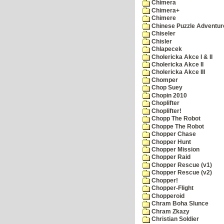
Chimera
Chimera+
Chimere
Chinese Puzzle Adventur
Chiseler
Chisler
Chlapecek
Cholericka Akce I & II
Cholericka Akce II
Cholericka Akce III
Chomper
Chop Suey
Chopin 2010
Choplifter
Choplifter!
Chopp The Robot
Choppe The Robot
Chopper Chase
Chopper Hunt
Chopper Mission
Chopper Raid
Chopper Rescue (v1)
Chopper Rescue (v2)
Chopper!
Chopper-Flight
Chopperoid
Chram Boha Slunce
Chram Zkazy
Christian Soldier