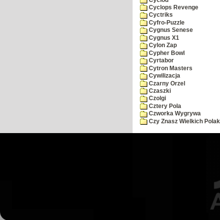
Cyclops Revenge
Cyctriks
Cyfro-Puzzle
Cygnus Senese
Cygnus X1
Cylon Zap
Cypher Bowl
Cyrtabor
Cytron Masters
Cywilizacja
Czarny Orzel
Czaszki
Czolgi
Cztery Pola
Czworka Wygrywa
Czy Znasz Wielkich Pola