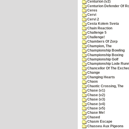
Centurion (v2)
Centurion Defender Of 
Ceres
Cervi
Cervi 2
Cesta Kolem Sveta
Chain Reaction
Challenge 5
Challenge!
Chambers Of Zorp
Champion, The
Championship Bowling
Championship Boxing
Championship Golf
Championship Lode Runn
Chancellor Of The Exche
Change
Changing Hearts
Chaos
Chaotic Crossing, The
Chase (v1)
Chase (v2)
Chase (v3)
Chase (v4)
Chase (v5)
Chase Me!
Chased
Chasm Escape
Chasseu Aux Pigeons