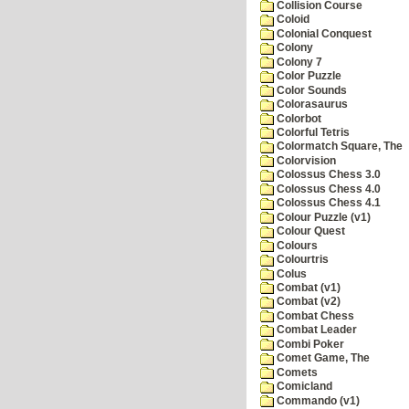
Collision Course
Coloid
Colonial Conquest
Colony
Colony 7
Color Puzzle
Color Sounds
Colorasaurus
Colorbot
Colorful Tetris
Colormatch Square, The
Colorvision
Colossus Chess 3.0
Colossus Chess 4.0
Colossus Chess 4.1
Colour Puzzle (v1)
Colour Quest
Colours
Colourtris
Colus
Combat (v1)
Combat (v2)
Combat Chess
Combat Leader
Combi Poker
Comet Game, The
Comets
Comicland
Commando (v1)