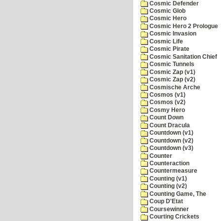
Cosmic Defender
Cosmic Glob
Cosmic Hero
Cosmic Hero 2 Prologue
Cosmic Invasion
Cosmic Life
Cosmic Pirate
Cosmic Sanitation Chief
Cosmic Tunnels
Cosmic Zap (v1)
Cosmic Zap (v2)
Cosmische Arche
Cosmos (v1)
Cosmos (v2)
Cosmy Hero
Count Down
Count Dracula
Countdown (v1)
Countdown (v2)
Countdown (v3)
Counter
Counteraction
Countermeasure
Counting (v1)
Counting (v2)
Counting Game, The
Coup D'Etat
Coursewinner
Courting Crickets