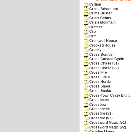
Crillion
Crime Adventure
Crime Buster
Crisis Center
Crisis Mountain
Critters
Crix
Crm
Cromwell House
Crooked House
Cropky
Cross Bomber
Cross Canada Cycle
Cross Chase (v1)
Cross Chase (v2)
Cross Fire
Cross Fire II
Cross Horde
Cross Shoot
Cross Snake
Cross-Town Crazy Eight
Crossboard
Crossbow
Crosscheck
Crossfire (v1)
Crossfire (v2)
Crossword Magic (v1)
Crossword Magic (v2)
Crowley Manor