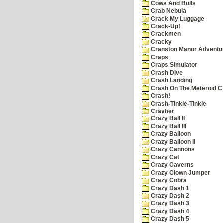
Cows And Bulls
Crab Nebula
Crack My Luggage
Crack-Up!
Crackmen
Cracky
Cranston Manor Adventu
Craps
Craps Simulator
Crash Dive
Crash Landing
Crash On The Meteroid C
Crash!
Crash-Tinkle-Tinkle
Crasher
Crazy Ball II
Crazy Ball III
Crazy Balloon
Crazy Balloon II
Crazy Cannons
Crazy Cat
Crazy Caverns
Crazy Clown Jumper
Crazy Cobra
Crazy Dash 1
Crazy Dash 2
Crazy Dash 3
Crazy Dash 4
Crazy Dash 5