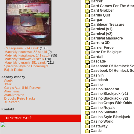
Carcer
Card Games For The Atar
Card Grabber
Cardio Quiz
Cargar
Caribbean Treasure
Carnival (v1)
Carnival (v2)
Carnival Massacre
Carrera 3D
Carrier Force
Czasopisma: 714 sztuk
(185)
Materiały scenowe: 32 sztuki
(9)
Carte De Belgique
Materiały książkowe: 141 sztuk
(55)
Cartfall
Materiały firmowe: 27 sztuk
(20)
Cascade
Materiały o grach: 351 sztuk
(211)
Casebook Of Hemlock Soa
Spiżarnia Voya na Chomikuj.pl
Bajtek Redux
Casebook Of Hemlock Soa
Cash In
Zasoby wiedzy
Cashdash
Atariki
XWiki
Casino
Gury's Atari 8-bit Forever
Casino Baccarat
Atarimania
Casino Blackjack (v1)
Atari Archives
Casino Blackjack (v2)
Drygol's Retro Hacks
XL Search
Casino Craps With Odds
Casino Royale!
Kontakt
Casino Solitaire
Casino Style Blackjack
HI SCORE CAFÉ
Casino World
Castaway
Castle