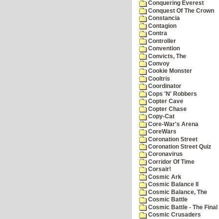
Conquering Everest
Conquest Of The Crown
Constancia
Contagion
Contra
Controller
Convention
Convicts, The
Convoy
Cookie Monster
Cooltris
Coordinator
Cops 'N' Robbers
Copter Cave
Copter Chase
Copy-Cat
Core-War's Arena
CoreWars
Coronation Street
Coronation Street Quiz
Coronavirus
Corridor Of Time
Corsair!
Cosmic Ark
Cosmic Balance II
Cosmic Balance, The
Cosmic Battle
Cosmic Battle - The Final 
Cosmic Crusaders