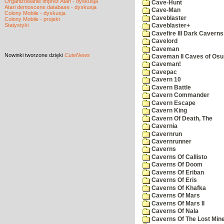
Organizowanie imprez Atari - dyskusja
Cave-Hunt
Atari demoscene database - dyskusja
Cave-Man
Colony Mobile - dyskusja
Caveblaster
Colony Mobile - projekt
Statystyki
Caveblaster+
Cavefire III Dark Caverns
Cavelord
Caveman
Nowinki
tworzone dzięki
CuteNews
Caveman II Caves of Os
Caveman!
Cavepac
Cavern 10
Cavern Battle
Cavern Commander
Cavern Escape
Cavern King
Cavern Of Death, The
Cavernia
Cavernrun
Cavernrunner
Caverns
Caverns Of Callisto
Caverns Of Doom
Caverns Of Eriban
Caverns Of Eris
Caverns Of Khafka
Caverns Of Mars
Caverns Of Mars II
Caverns Of Nala
Caverns Of The Lost Min