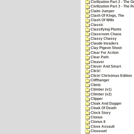
Civilization Part 2 - The 
Civilization Part 3 - The
Claim Jumper
Clash Of Kings, The
Clash Of Wills
Classic
Classifying Plants
Classroom Chaos
Classy Chassy
Claude Invaders
Clay Pigeon Shoot
Clear For Action
Clear Path
Cleaver
Clever And Smart
Click!
Click! Christmas Edition
Cliffhanger
Climb
Climber (v1)
Climber (v2)
Clipper
Cloak And Dagger
Cloak Of Death
Clock Story
Clonus
Clonus II
Close Assault
Closeout!