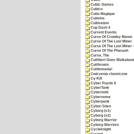
Cubic Games
Cubico
Cubo Magique
Culmins
Cultivation
Cup Dash 4
Current Events
Curse Of Crowley Manor
Curse Of The Lost Miner
Curse Of The Lost Miner
Curse Of The Pharaoh
Curse, The
Cuthbert Goes Walkabou
Cutthroats
Cuttlemania!
Cwiczenia chemiczne
Cy-Kill
Cyber Puzzle II
CyberTank
Cybernoid
Cybernome
Cyberpunk
Cybor-Stien
Cyborg (v1)
Cyborg (v2)
Cyborg Warrior
Cyborg Warriors
Cycleknight
Cyclod