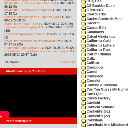
CHQ Ball
KWAS #40 - zabierzcie Atari Portfolio!
z 2026-06-23
CS Boulder Dash
08:12 (0)
KWAS #40 - naprawa retrosprzętu
z 2026-06-21
CTetris4G1
17:15 (1)
Caardvarks
Sceny z demosceny #7 z Bigerem i MBR
z 2026-
Cache-Cache de Mots
06-19 22:08 (0)
Cacorm
Atari Floppy Image Toolkit
z 2026-06-17 13:51 (9)
Spotkanie online z grupą LST
z 2026-06-16 16:32
Cactus Billy
(16)
Calamanis
Recoil zintegrowany z macOS
z 2026-06-13 21:34
Calcul Algebrique
(5)
KWAS #40 odbędzie się w Katowicach
z 2026-06-
California Gold
07 17:59 (25)
California Lottery
Commodore po atarowsku
z 2026-05-28 21:50 (21)
California Run
Urządzenie z rekordowo szybką transmisją SIO!
z
Call Of Cthulhu
2026-05-24 20:57 (116)
Calla
«« nowsze
starsze »»
Callisto
Cambodia
AtariOnline.pl na YouTube
Camel
Cameleon
Camelot
Camino Al Mundial
Can You Guess My Numb
Can't Quit
Candy Factory
Canfield
Canfield Solitaire
Canfield's (v1)
Canfield's (v2)
Cannibals
Pomocnik/Helper
Cannibals And Missionar