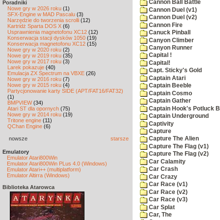
Cannon Ball Battle
Poradniki
Nowe gry w 2026 roku
(1)
Cannon Duel (v1)
SFX-Engine w MAD Pascalu
(3)
Cannon Duel (v2)
Narzędzie do tworzenia scrolli
(12)
Cannon Fire
Kartridż Sparta DOS X
(6)
Usprawnienia magnetofonu XC12
(12)
Canuck Pinball
Konserwacja stacji dysków 1050
(19)
Canyon Climber
Konserwacja magnetofonu XC12
(15)
Canyon Runner
Nowe gry w 2020 roku
(2)
Capital !
Nowe gry w 2019 roku
(35)
Nowe gry w 2017 roku
(3)
Capital!
Larek pokazuje
(40)
Capt. Sticky's Gold
Emulacja ZX Spectrum na VBXE
(26)
Captain Atari
Nowe gry w 2016 roku
(7)
Nowe gry w 2015 roku
(4)
Captain Beeble
Partycjonowanie karty SIDE (APT/FAT16/FAT32)
Captain Cosmo
(1)
Captain Gather
BMPVIEW
(34)
Captain Hook's Potluck B
Atari ST dla opornych
(75)
Nowe gry w 2014 roku
(19)
Captain Underground
Tritone engine
(11)
Captivity
QChan Engine
(6)
Capture
nowsze
starsze
Capture The Alien
Capture The Flag (v1)
Emulatory
Capture The Flag (v2)
Emulator Atari800Win
Car Calamity
Emulator Atari800Win PLus 4.0 (Windows)
Car Crash
Emulator Atari++ (multiplatform)
Emulator Altirra (Windows)
Car Crazy
Car Race (v1)
Biblioteka Atarowca
Car Race (v2)
Car Race (v3)
Car Splat
Car, The