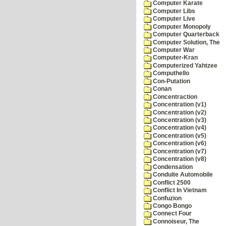
Computer Karate
Computer Libs
Computer Live
Computer Monopoly
Computer Quarterback
Computer Solution, The
Computer War
Computer-Kran
Computerized Yahtzee
Computhello
Con-Putation
Conan
Concentraction
Concentration (v1)
Concentration (v2)
Concentration (v3)
Concentration (v4)
Concentration (v5)
Concentration (v6)
Concentration (v7)
Concentration (v8)
Condensation
Conduite Automobile
Conflict 2500
Conflict In Vietnam
Confuzion
Congo Bongo
Connect Four
Connoiseur, The