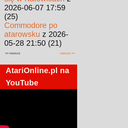
2026-06-07 17:59
(25)
Commodore po
atarowsku
z 2026-
05-28 21:50 (21)
«« nowsze
starsze »»
AtariOnline.pl na
YouTube