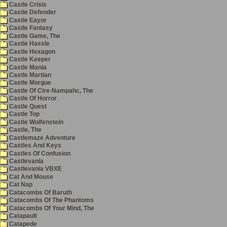
Castle Crisis
Castle Defender
Castle Eayor
Castle Fantasy
Castle Game, The
Castle Hassle
Castle Hexagon
Castle Keeper
Castle Mania
Castle Martian
Castle Morgue
Castle Of Cire-Nampahc, The
Castle Of Horror
Castle Quest
Castle Top
Castle Wolfenstein
Castle, The
Castlemaze Adventure
Castles And Keys
Castles Of Confusion
Castlevania
Castlevania VBXE
Cat And Mouse
Cat Nap
Catacombs Of Baruth
Catacombs Of The Phantoms
Catacombs Of Your Mind, The
Catapault
Catapede