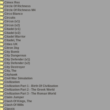
Cimex Rex
Circle Of Richness
Circle Of Richness M4
Circo Bianco
Circuits
Circus (v1)
Circus (v2)
Citadel (v1)
Citadel (v2)
Citadel Warrior
Citadel, The
Cities UK
Citron 3kg
City Bomb
City Dangerous
City Defender (v1)
City Defender (v2)
City Destroyer
City, The
Cityhawk
Civil War Simulation
Civilization
Civilization Part 1 - Birth Of Civilization
Civilization Part 2 - The Greek World
Civilization Part 3 - The Roman World
Claim Jumper
Clash Of Kings, The
Clash Of Wills
Classic