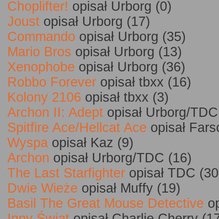
Choplifter!
opisał Urborg (0)
Joust
opisał Urborg (17)
Commando
opisał Urborg (35)
Mario Bros
opisał Urborg (13)
Xenophobe
opisał Urborg (36)
Robbo Forever
opisał tbxx (16)
Kolony 2106
opisał tbxx (3)
Archon II: Adept
opisał Urborg/TDC
Spitfire Ace/Hellcat Ace
opisał Fars
Wyspa
opisał Kaz (9)
Archon
opisał Urborg/TDC (16)
The Last Starfighter
opisał TDC (30
Dwie Wieże
opisał Muffy (19)
Basil The Great Mouse Detective
op
Inny Świat
opisał Charlie Cherry (1