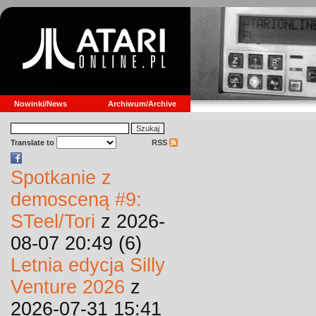
Nowinki/News
Archiwum/Archive
Translate to
RSS
Spotkanie z
demosceną #9:
STeel/Tori
z 2026-
08-07 20:49 (6)
Letnia edycja Silly
Venture 2026
z
2026-07-31 15:41