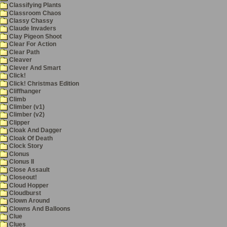
Classifying Plants
Classroom Chaos
Classy Chassy
Claude Invaders
Clay Pigeon Shoot
Clear For Action
Clear Path
Cleaver
Clever And Smart
Click!
Click! Christmas Edition
Cliffhanger
Climb
Climber (v1)
Climber (v2)
Clipper
Cloak And Dagger
Cloak Of Death
Clock Story
Clonus
Clonus II
Close Assault
Closeout!
Cloud Hopper
Cloudburst
Clown Around
Clowns And Balloons
Clue
Clues