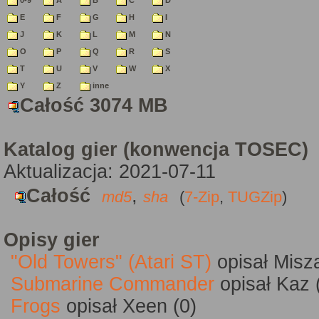
0-9
A
B
C
D
E
F
G
H
I
J
K
L
M
N
O
P
Q
R
S
T
U
V
W
X
Y
Z
inne
Całość 3074 MB
Katalog gier (konwencja TOSEC)
Aktualizacja: 2021-07-11
Całość
,
md5
sha
(
7-Zip
,
TUGZip
)
Opisy gier
"Old Towers" (Atari ST)
opisał Misz
Submarine Commander
opisał Kaz 
Frogs
opisał Xeen (0)