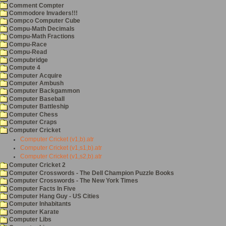
Comment Compter
Commodore Invaders!!!
Compco Computer Cube
Compu-Math Decimals
Compu-Math Fractions
Compu-Race
Compu-Read
Compubridge
Compute 4
Computer Acquire
Computer Ambush
Computer Backgammon
Computer Baseball
Computer Battleship
Computer Chess
Computer Craps
Computer Cricket
Computer Cricket (v1,b).atr
Computer Cricket (v1,s1,b).atr
Computer Cricket (v1,s2,b).atr
Computer Cricket 2
Computer Crosswords - The Dell Champion Puzzle Books
Computer Crosswords - The New York Times
Computer Facts In Five
Computer Hang Guy - US Cities
Computer Inhabitants
Computer Karate
Computer Libs