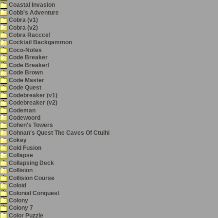
Coastal Invasion
Cobb's Adventure
Cobra (v1)
Cobra (v2)
Cobra Raccce!
Cocktail Backgammon
Coco-Notes
Code Breaker
Code Breaker!
Code Brown
Code Master
Code Quest
Codebreaker (v1)
Codebreaker (v2)
Codeman
Codewoord
Cohen's Towers
Cohnan's Quest The Caves Of Ctulhi
Cokey
Cold Fusion
Collapse
Collapsing Deck
Collision
Collision Course
Coloid
Colonial Conquest
Colony
Colony 7
Color Puzzle