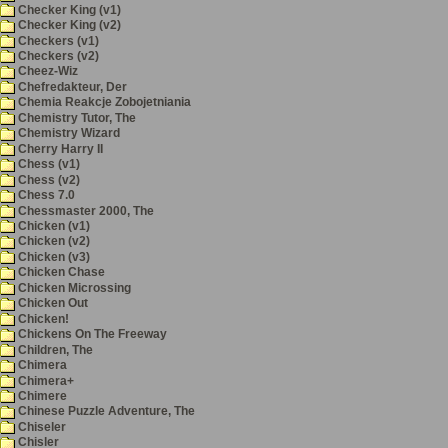
Checker King (v1)
Checker King (v2)
Checkers (v1)
Checkers (v2)
Cheez-Wiz
Chefredakteur, Der
Chemia Reakcje Zobojetniania
Chemistry Tutor, The
Chemistry Wizard
Cherry Harry II
Chess (v1)
Chess (v2)
Chess 7.0
Chessmaster 2000, The
Chicken (v1)
Chicken (v2)
Chicken (v3)
Chicken Chase
Chicken Microssing
Chicken Out
Chicken!
Chickens On The Freeway
Children, The
Chimera
Chimera+
Chimere
Chinese Puzzle Adventure, The
Chiseler
Chisler