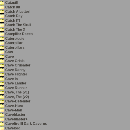
Catapill
Catch 88
Catch A Letter!
Catch Day
Catch IT!
Catch The Skull
Catch The X
Catepillar Races
Caterpiggle
Caterpillar
Caterpillars
Cats
Cave
Cave Crisis
Cave Crusader
Cave Danny
Cave Flighter
Cave In
Cave Lander
Cave Runner
Cave, The (v1)
Cave, The (v2)
Cave-Defender!
Cave-Hunt
Cave-Man
Caveblaster
Caveblaster+
Cavefire III Dark Caverns
Cavelord