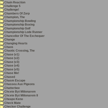
Chain Reaction
Challenge 5
Challenge!
Chambers Of Zorp
Champion, The
Championship Bowling
Championship Boxing
Championship Golf
Championship Lode Runner
Chancellor Of The Exchequer
Change
Changing Hearts
Chaos
Chaotic Crossing, The
Chase (v1)
Chase (v2)
Chase (v3)
Chase (v4)
Chase (v5)
Chase Me!
Chased
Chasm Escape
Chasseu Aux Pigeons
Chatterbee
Chcete Byt Milionarem
Chcete Byt Milionarem II
Cheapo Keno
Check Mate
Checker Challenge