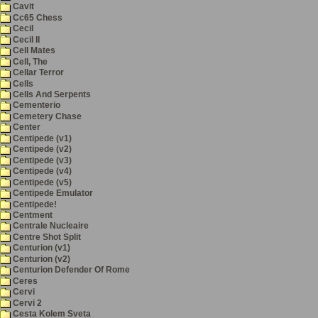
Cavit
Cc65 Chess
Cecil
Cecil II
Cell Mates
Cell, The
Cellar Terror
Cells
Cells And Serpents
Cementerio
Cemetery Chase
Center
Centipede (v1)
Centipede (v2)
Centipede (v3)
Centipede (v4)
Centipede (v5)
Centipede Emulator
Centipede!
Centment
Centrale Nucleaire
Centre Shot Split
Centurion (v1)
Centurion (v2)
Centurion Defender Of Rome
Ceres
Cervi
Cervi 2
Cesta Kolem Sveta