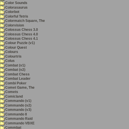
Color Sounds
Colorasaurus
Colorbot
Colorful Tetris
Colormatch Square, The
Colorvision
Colossus Chess 3.0
Colossus Chess 4.0
Colossus Chess 4.1
Colour Puzzle (v1)
Colour Quest
Colours
Colourtris
Colus
Combat (v1)
Combat (v2)
Combat Chess
Combat Leader
Combi Poker
Comet Game, The
Comets
Comicland
Commando (v1)
Commando (v2)
Commando (v3)
Commando II
Commando Raid
Commando VBXE
Commbat