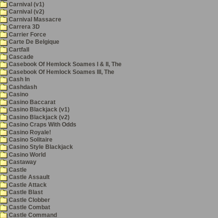
Carnival (v1)
Carnival (v2)
Carnival Massacre
Carrera 3D
Carrier Force
Carte De Belgique
Cartfall
Cascade
Casebook Of Hemlock Soames I & II, The
Casebook Of Hemlock Soames III, The
Cash In
Cashdash
Casino
Casino Baccarat
Casino Blackjack (v1)
Casino Blackjack (v2)
Casino Craps With Odds
Casino Royale!
Casino Solitaire
Casino Style Blackjack
Casino World
Castaway
Castle
Castle Assault
Castle Attack
Castle Blast
Castle Clobber
Castle Combat
Castle Command