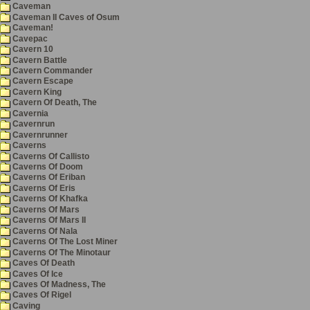
Caveman
Caveman II Caves of Osum
Caveman!
Cavepac
Cavern 10
Cavern Battle
Cavern Commander
Cavern Escape
Cavern King
Cavern Of Death, The
Cavernia
Cavernrun
Cavernrunner
Caverns
Caverns Of Callisto
Caverns Of Doom
Caverns Of Eriban
Caverns Of Eris
Caverns Of Khafka
Caverns Of Mars
Caverns Of Mars II
Caverns Of Nala
Caverns Of The Lost Miner
Caverns Of The Minotaur
Caves Of Death
Caves Of Ice
Caves Of Madness, The
Caves Of Rigel
Caving