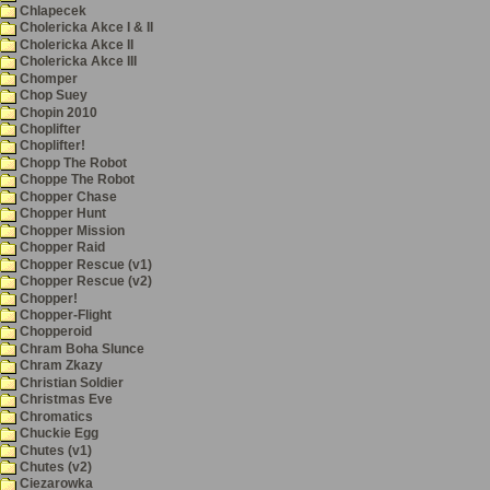
Chlapecek
Cholericka Akce I & II
Cholericka Akce II
Cholericka Akce III
Chomper
Chop Suey
Chopin 2010
Choplifter
Choplifter!
Chopp The Robot
Choppe The Robot
Chopper Chase
Chopper Hunt
Chopper Mission
Chopper Raid
Chopper Rescue (v1)
Chopper Rescue (v2)
Chopper!
Chopper-Flight
Chopperoid
Chram Boha Slunce
Chram Zkazy
Christian Soldier
Christmas Eve
Chromatics
Chuckie Egg
Chutes (v1)
Chutes (v2)
Ciezarowka