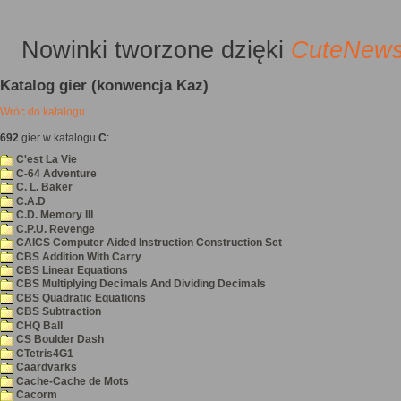
Nowinki
tworzone dzięki
CuteNew
Katalog gier (konwencja Kaz)
Wróc do katalogu
692
gier w katalogu
C
:
C'est La Vie
C-64 Adventure
C. L. Baker
C.A.D
C.D. Memory III
C.P.U. Revenge
CAICS Computer Aided Instruction Construction Set
CBS Addition With Carry
CBS Linear Equations
CBS Multiplying Decimals And Dividing Decimals
CBS Quadratic Equations
CBS Subtraction
CHQ Ball
CS Boulder Dash
CTetris4G1
Caardvarks
Cache-Cache de Mots
Cacorm