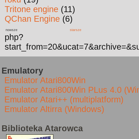
Tritone engine
(11)
QChan Engine
(6)
nowsze
starsze
php?
start_from=20&ucat=7&archive=&su
Emulatory
Emulator Atari800Win
Emulator Atari800Win PLus 4.0 (W
Emulator Atari++ (multiplatform)
Emulator Altirra (Windows)
Biblioteka Atarowca