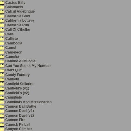
Cactus Billy
Calamanis
Calcul Algebrique
California Gold
California Lottery
California Run
Call Of Cthulhu
Calla
Callisto
Cambodia
Camel
Cameleon
Camelot
Camino Al Mundial
Can You Guess My Number
Can't Quit
Candy Factory
Canfield
Canfield Solitaire
Canfield's (v1)
Canfield's (v2)
Cannibals
Cannibals And Missionaries
Cannon Ball Battle
Cannon Duel (v1)
Cannon Duel (v2)
Cannon Fire
Canuck Pinball
Canyon Climber