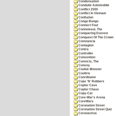
Condensation
Conduite Automobile
Conflict 2500
Conflict In Vietnam
Confuzion
Congo Bongo
Connect Four
Connoiseur, The
Conquering Everest
Conquest Of The Crown
Constancia
Contagion
Contra
Controller
Convention
Convicts, The
Convoy
Cookie Monster
Cooltris
Coordinator
Cops 'N' Robbers
Copter Cave
Copter Chase
Copy-Cat
Core-War's Arena
CoreWars
Coronation Street
Coronation Street Quiz
Coronavirus