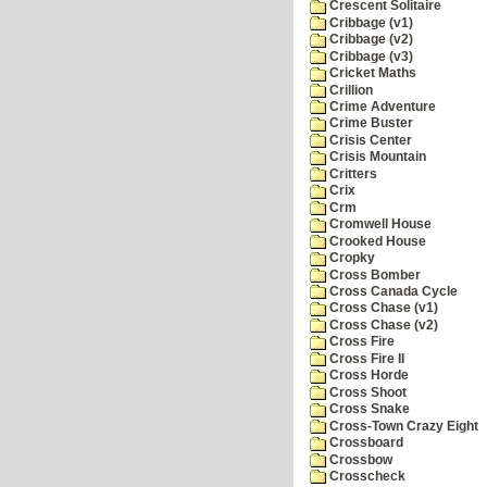
Crescent Solitaire
Cribbage (v1)
Cribbage (v2)
Cribbage (v3)
Cricket Maths
Crillion
Crime Adventure
Crime Buster
Crisis Center
Crisis Mountain
Critters
Crix
Crm
Cromwell House
Crooked House
Cropky
Cross Bomber
Cross Canada Cycle
Cross Chase (v1)
Cross Chase (v2)
Cross Fire
Cross Fire II
Cross Horde
Cross Shoot
Cross Snake
Cross-Town Crazy Eight
Crossboard
Crossbow
Crosscheck