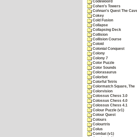
Codewoord
Cohen's Towers
Cohnan's Quest The Cave
Cokey
Cold Fusion
Collapse
Collapsing Deck
Collision
Collision Course
Coloid
Colonial Conquest
Colony
Colony 7
Color Puzzle
Color Sounds
Colorasaurus
Colorbot
Colorful Tetris
Colormatch Square, The
Colorvision
Colossus Chess 3.0
Colossus Chess 4.0
Colossus Chess 4.1
Colour Puzzle (v1)
Colour Quest
Colours
Colourtris
Colus
Combat (v1)