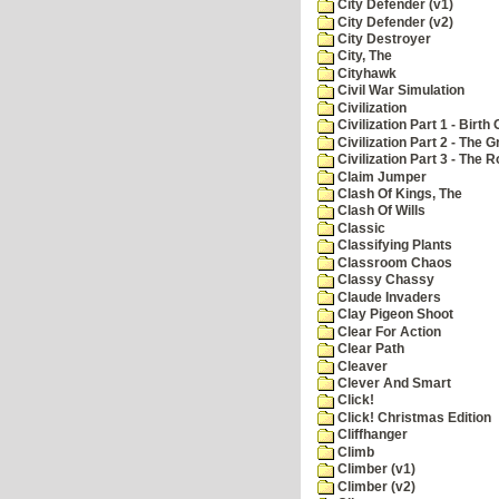
City Defender (v1)
City Defender (v2)
City Destroyer
City, The
Cityhawk
Civil War Simulation
Civilization
Civilization Part 1 - Birth 
Civilization Part 2 - The 
Civilization Part 3 - The
Claim Jumper
Clash Of Kings, The
Clash Of Wills
Classic
Classifying Plants
Classroom Chaos
Classy Chassy
Claude Invaders
Clay Pigeon Shoot
Clear For Action
Clear Path
Cleaver
Clever And Smart
Click!
Click! Christmas Edition
Cliffhanger
Climb
Climber (v1)
Climber (v2)