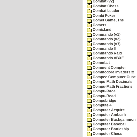
Combat (v2)
Combat Chess
Combat Leader
Combi Poker
Comet Game, The
Comets
Comicland
Commando (v1)
Commando (v2)
Commando (v3)
Commando II
Commando Raid
Commando VBXE
Commbat
Comment Compter
Commodore Invaders!!!
Compco Computer Cube
Compu-Math Decimals
Compu-Math Fractions
Compu-Race
Compu-Read
Compubridge
Compute 4
Computer Acquire
Computer Ambush
Computer Backgammon
Computer Baseball
Computer Battleship
Computer Chess