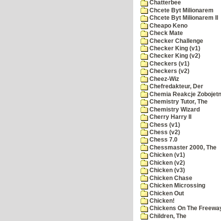
Chatterbee
Chcete Byt Milionarem
Chcete Byt Milionarem II
Cheapo Keno
Check Mate
Checker Challenge
Checker King (v1)
Checker King (v2)
Checkers (v1)
Checkers (v2)
Cheez-Wiz
Chefredakteur, Der
Chemia Reakcje Zobojetn
Chemistry Tutor, The
Chemistry Wizard
Cherry Harry II
Chess (v1)
Chess (v2)
Chess 7.0
Chessmaster 2000, The
Chicken (v1)
Chicken (v2)
Chicken (v3)
Chicken Chase
Chicken Microssing
Chicken Out
Chicken!
Chickens On The Freewa
Children, The