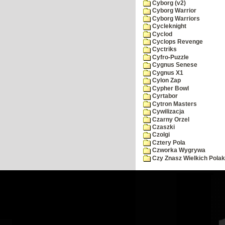
Cyborg (v2)
Cyborg Warrior
Cyborg Warriors
Cycleknight
Cyclod
Cyclops Revenge
Cyctriks
Cyfro-Puzzle
Cygnus Senese
Cygnus X1
Cylon Zap
Cypher Bowl
Cyrtabor
Cytron Masters
Cywilizacja
Czarny Orzel
Czaszki
Czolgi
Cztery Pola
Czworka Wygrywa
Czy Znasz Wielkich Pola