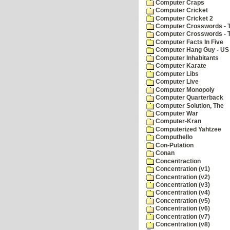
Computer Craps
Computer Cricket
Computer Cricket 2
Computer Crosswords - T
Computer Crosswords - 
Computer Facts In Five
Computer Hang Guy - US 
Computer Inhabitants
Computer Karate
Computer Libs
Computer Live
Computer Monopoly
Computer Quarterback
Computer Solution, The
Computer War
Computer-Kran
Computerized Yahtzee
Computhello
Con-Putation
Conan
Concentraction
Concentration (v1)
Concentration (v2)
Concentration (v3)
Concentration (v4)
Concentration (v5)
Concentration (v6)
Concentration (v7)
Concentration (v8)