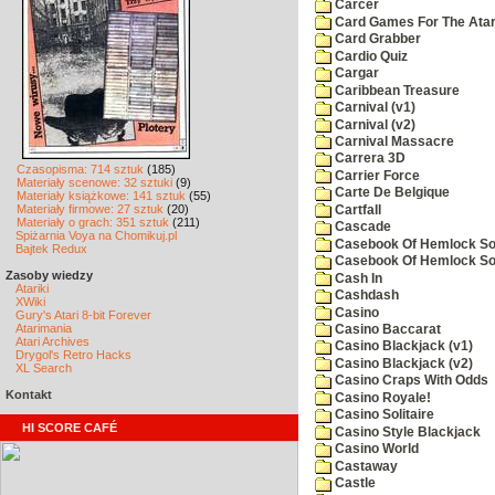
Carcer
Card Games For The Atar
Card Grabber
Cardio Quiz
Cargar
Caribbean Treasure
Carnival (v1)
Carnival (v2)
Carnival Massacre
Carrera 3D
Czasopisma: 714 sztuk
(185)
Carrier Force
Materiały scenowe: 32 sztuki
(9)
Carte De Belgique
Materiały książkowe: 141 sztuk
(55)
Materiały firmowe: 27 sztuk
(20)
Cartfall
Materiały o grach: 351 sztuk
(211)
Cascade
Spiżarnia Voya na Chomikuj.pl
Casebook Of Hemlock Soa
Bajtek Redux
Casebook Of Hemlock Soa
Zasoby wiedzy
Cash In
Atariki
Cashdash
XWiki
Casino
Gury's Atari 8-bit Forever
Atarimania
Casino Baccarat
Atari Archives
Casino Blackjack (v1)
Drygol's Retro Hacks
Casino Blackjack (v2)
XL Search
Casino Craps With Odds
Kontakt
Casino Royale!
Casino Solitaire
HI SCORE CAFÉ
Casino Style Blackjack
Casino World
Castaway
Castle