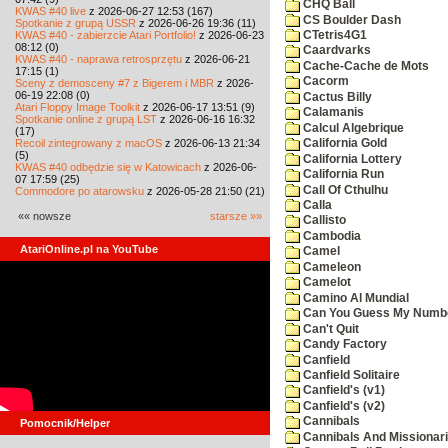
CHQ Ball
KWAS #40 live
z 2026-06-27 12:53 (167)
CS Boulder Dash
Spotkanie z grupą USSR
z 2026-06-26 19:36 (11)
KWAS #40 - zabierzcie Atari Portfolio!
z 2026-06-23
CTetris4G1
08:12 (0)
Caardvarks
KWAS #40 - naprawa retrosprzętu
z 2026-06-21
Cache-Cache de Mots
17:15 (1)
Cacorm
Sceny z demosceny #7 z Bigerem i MBR
z 2026-
06-19 22:08 (0)
Cactus Billy
Atari Floppy Image Toolkit
z 2026-06-17 13:51 (9)
Calamanis
Spotkanie online z grupą LST
z 2026-06-16 16:32
Calcul Algebrique
(17)
Recoil zintegrowany z macOS
z 2026-06-13 21:34
California Gold
(5)
California Lottery
KWAS #40 odbędzie się w Katowicach
z 2026-06-
California Run
07 17:59 (25)
Call Of Cthulhu
Commodore po atarowsku
z 2026-05-28 21:50 (21)
Calla
«« nowsze
starsze »»
Callisto
Cambodia
AtariOnline.pl na YouTube
Camel
Cameleon
Camelot
Camino Al Mundial
Can You Guess My Numb
Can't Quit
Candy Factory
Canfield
Canfield Solitaire
Canfield's (v1)
Canfield's (v2)
Cannibals
Pomocnik/Helper
Cannibals And Missionar