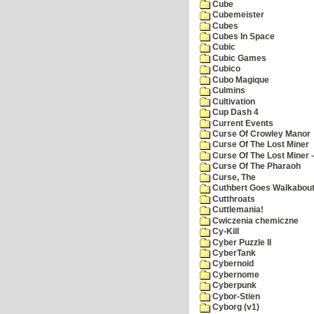
Cube
Cubemeister
Cubes
Cubes In Space
Cubic
Cubic Games
Cubico
Cubo Magique
Culmins
Cultivation
Cup Dash 4
Current Events
Curse Of Crowley Manor
Curse Of The Lost Miner
Curse Of The Lost Miner
Curse Of The Pharaoh
Curse, The
Cuthbert Goes Walkabou
Cutthroats
Cuttlemania!
Cwiczenia chemiczne
Cy-Kill
Cyber Puzzle II
CyberTank
Cybernoid
Cybernome
Cyberpunk
Cybor-Stien
Cyborg (v1)