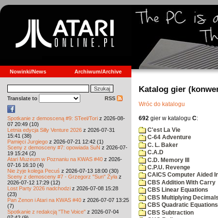
Nowinki/News
Archiwum/Archive
Katalog gier (konwe
Translate to
RSS
Wróc do katalogu
692
gier w katalogu
C
:
Spotkanie z demosceną #9: STeel/Tori
z 2026-08-
07 20:49 (10)
C'est La Vie
Letnia edycja Silly Venture 2026
z 2026-07-31
15:41 (38)
C-64 Adventure
Pamięci Jurgiego
z 2026-07-21 12:42 (1)
C. L. Baker
Sceny z demosceny #7: opowiada SuN
z 2026-07-
C.A.D
19 15:24 (2)
Atari Muzeum w Poznaniu na KWAS #40
z 2026-
C.D. Memory III
07-16 16:10 (4)
C.P.U. Revenge
Nie żyje kolega Pecuś
z 2026-07-13 18:00 (30)
CAICS Computer Aided Ins
Sceny z demosceny #7 - Grzegorz "Sun" Żyła
z
CBS Addition With Carry
2026-07-12 17:29 (12)
Lost Party 2026 nadchodzi
z 2026-07-08 15:28
CBS Linear Equations
(23)
CBS Multiplying Decimals
Pan Zenon i Atari na KWAS #40
z 2026-07-07 13:25
CBS Quadratic Equations
(7)
Spotkanie z redakcją "The Voice"
z 2026-07-04
CBS Subtraction
07:42 (9)