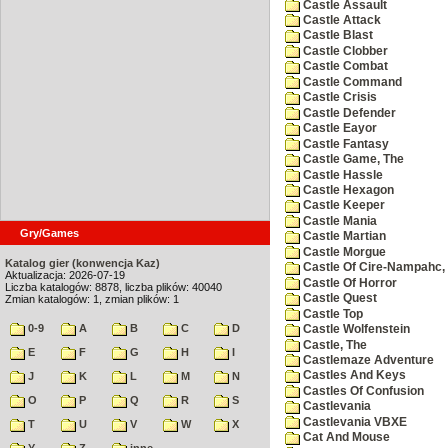
Castle Assault
Castle Attack
Castle Blast
Castle Clobber
Castle Combat
Castle Command
Castle Crisis
Castle Defender
Castle Eayor
Castle Fantasy
Castle Game, The
Castle Hassle
Castle Hexagon
Castle Keeper
Castle Mania
Gry/Games
Castle Martian
Castle Morgue
Katalog gier (konwencja Kaz)
Castle Of Cire-Nampahc,
Aktualizacja: 2026-07-19
Castle Of Horror
Liczba katalogów: 8878, liczba plików: 40040
Castle Quest
Zmian katalogów: 1, zmian plików: 1
Castle Top
0-9
A
B
C
D
Castle Wolfenstein
Castle, The
E
F
G
H
I
Castlemaze Adventure
Castles And Keys
J
K
L
M
N
Castles Of Confusion
O
P
Q
R
S
Castlevania
Castlevania VBXE
T
U
V
W
X
Cat And Mouse