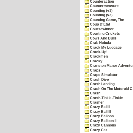
Counteraction
Countermeasure
Counting (v1)
Counting (v2)
Counting Game, The
Coup D'Etat
Coursewinner
Courting Crickets
Cows And Bulls
Crab Nebula
Crack My Luggage
Crack-Up!
Crackmen
Cracky
Cranston Manor Adventu
Craps
Craps Simulator
Crash Dive
Crash Landing
Crash On The Meteroid C
Crash!
Crash-Tinkle-Tinkle
Crasher
Crazy Ball II
Crazy Ball III
Crazy Balloon
Crazy Balloon II
Crazy Cannons
Crazy Cat