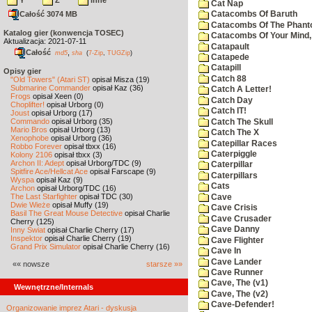
Y
Z
inne
Cat Nap
Całość 3074 MB
Catacombs Of Baruth
Catacombs Of The Phan
Katalog gier (konwencja TOSEC)
Catacombs Of Your Mind,
Aktualizacja: 2021-07-11
Catapault
Całość
,
md5
sha
(
7-Zip
,
TUGZip
)
Catapede
Catapill
Opisy gier
Catch 88
"Old Towers" (Atari ST)
opisał Misza (19)
Submarine Commander
opisał Kaz (36)
Catch A Letter!
Frogs
opisał Xeen (0)
Catch Day
Choplifter!
opisał Urborg (0)
Catch IT!
Joust
opisał Urborg (17)
Commando
opisał Urborg (35)
Catch The Skull
Mario Bros
opisał Urborg (13)
Catch The X
Xenophobe
opisał Urborg (36)
Catepillar Races
Robbo Forever
opisał tbxx (16)
Caterpiggle
Kolony 2106
opisał tbxx (3)
Archon II: Adept
opisał Urborg/TDC (9)
Caterpillar
Spitfire Ace/Hellcat Ace
opisał Farscape (9)
Caterpillars
Wyspa
opisał Kaz (9)
Cats
Archon
opisał Urborg/TDC (16)
The Last Starfighter
opisał TDC (30)
Cave
Dwie Wieże
opisał Muffy (19)
Cave Crisis
Basil The Great Mouse Detective
opisał Charlie
Cave Crusader
Cherry (125)
Cave Danny
Inny Świat
opisał Charlie Cherry (17)
Inspektor
opisał Charlie Cherry (19)
Cave Flighter
Grand Prix Simulator
opisał Charlie Cherry (16)
Cave In
Cave Lander
«« nowsze
starsze »»
Cave Runner
Cave, The (v1)
Wewnętrzne/Internals
Cave, The (v2)
Cave-Defender!
Organizowanie imprez Atari - dyskusja