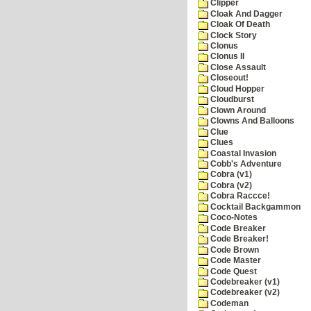
Clipper
Cloak And Dagger
Cloak Of Death
Clock Story
Clonus
Clonus II
Close Assault
Closeout!
Cloud Hopper
Cloudburst
Clown Around
Clowns And Balloons
Clue
Clues
Coastal Invasion
Cobb's Adventure
Cobra (v1)
Cobra (v2)
Cobra Raccce!
Cocktail Backgammon
Coco-Notes
Code Breaker
Code Breaker!
Code Brown
Code Master
Code Quest
Codebreaker (v1)
Codebreaker (v2)
Codeman