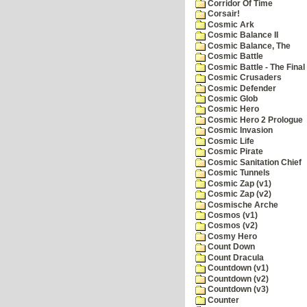
Corridor Of Time
Corsair!
Cosmic Ark
Cosmic Balance II
Cosmic Balance, The
Cosmic Battle
Cosmic Battle - The Final 
Cosmic Crusaders
Cosmic Defender
Cosmic Glob
Cosmic Hero
Cosmic Hero 2 Prologue
Cosmic Invasion
Cosmic Life
Cosmic Pirate
Cosmic Sanitation Chief
Cosmic Tunnels
Cosmic Zap (v1)
Cosmic Zap (v2)
Cosmische Arche
Cosmos (v1)
Cosmos (v2)
Cosmy Hero
Count Down
Count Dracula
Countdown (v1)
Countdown (v2)
Countdown (v3)
Counter