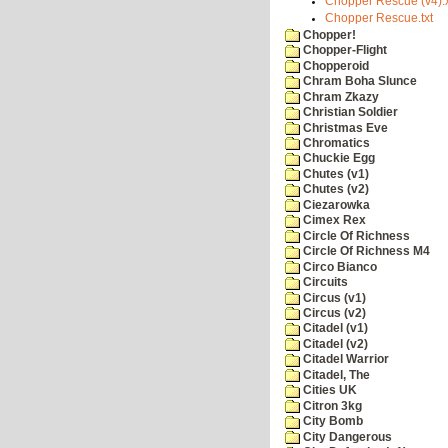
Chopper Rescue (v4).
Chopper Rescue.txt
Chopper!
Chopper-Flight
Chopperoid
Chram Boha Slunce
Chram Zkazy
Christian Soldier
Christmas Eve
Chromatics
Chuckie Egg
Chutes (v1)
Chutes (v2)
Ciezarowka
Cimex Rex
Circle Of Richness
Circle Of Richness M4
Circo Bianco
Circuits
Circus (v1)
Circus (v2)
Citadel (v1)
Citadel (v2)
Citadel Warrior
Citadel, The
Cities UK
Citron 3kg
City Bomb
City Dangerous