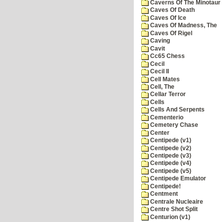
Caverns Of The Minotaur
Caves Of Death
Caves Of Ice
Caves Of Madness, The
Caves Of Rigel
Caving
Cavit
Cc65 Chess
Cecil
Cecil II
Cell Mates
Cell, The
Cellar Terror
Cells
Cells And Serpents
Cementerio
Cemetery Chase
Center
Centipede (v1)
Centipede (v2)
Centipede (v3)
Centipede (v4)
Centipede (v5)
Centipede Emulator
Centipede!
Centment
Centrale Nucleaire
Centre Shot Split
Centurion (v1)