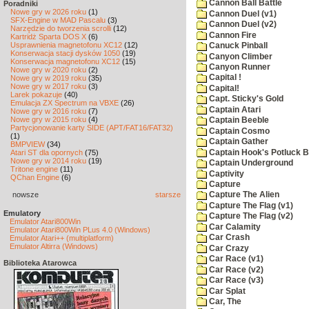
Cannon Ball Battle
Poradniki
Nowe gry w 2026 roku
(1)
Cannon Duel (v1)
SFX-Engine w MAD Pascalu
(3)
Cannon Duel (v2)
Narzędzie do tworzenia scrolli
(12)
Cannon Fire
Kartridż Sparta DOS X
(6)
Usprawnienia magnetofonu XC12
(12)
Canuck Pinball
Konserwacja stacji dysków 1050
(19)
Canyon Climber
Konserwacja magnetofonu XC12
(15)
Canyon Runner
Nowe gry w 2020 roku
(2)
Capital !
Nowe gry w 2019 roku
(35)
Nowe gry w 2017 roku
(3)
Capital!
Larek pokazuje
(40)
Capt. Sticky's Gold
Emulacja ZX Spectrum na VBXE
(26)
Captain Atari
Nowe gry w 2016 roku
(7)
Nowe gry w 2015 roku
(4)
Captain Beeble
Partycjonowanie karty SIDE (APT/FAT16/FAT32)
Captain Cosmo
(1)
Captain Gather
BMPVIEW
(34)
Captain Hook's Potluck B
Atari ST dla opornych
(75)
Nowe gry w 2014 roku
(19)
Captain Underground
Tritone engine
(11)
Captivity
QChan Engine
(6)
Capture
nowsze
starsze
Capture The Alien
Capture The Flag (v1)
Emulatory
Capture The Flag (v2)
Emulator Atari800Win
Car Calamity
Emulator Atari800Win PLus 4.0 (Windows)
Car Crash
Emulator Atari++ (multiplatform)
Emulator Altirra (Windows)
Car Crazy
Car Race (v1)
Biblioteka Atarowca
Car Race (v2)
Car Race (v3)
Car Splat
Car, The