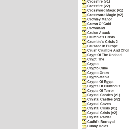
Crossfire (v1)
Crossfire (v2)
Crossword Magic (v1)
Crossword Magic (v2)
Crowley Manor
Crown Of Gold
Crownland
Cruise Attack
Crumble's Crisis
Crumble's Crisis 2
Crusade In Europe
Crush Crumble And Cho
Crypt Of The Undead
Crypt, The
Crypto
Crypto Cube
Crypto-Gram
Crypto-Mania
Crypts Of Egypt
Crypts Of Plumbous
Crypts Of Terror
Crystal Castles (v1)
Crystal Castles (v2)
Crystal Caves
Crystal Crisis (v1)
Crystal Crisis (v2)
Crystal Raider
Ctulhi's Betrayal
Cubby Holes