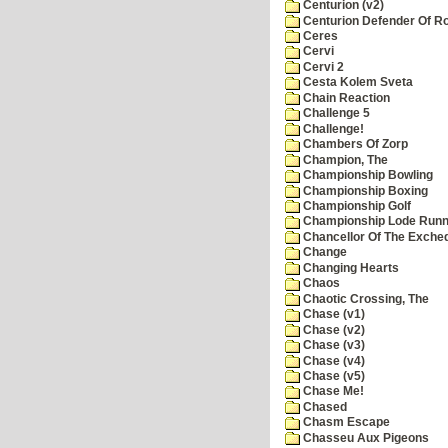
Centurion (v2)
Centurion Defender Of 
Ceres
Cervi
Cervi 2
Cesta Kolem Sveta
Chain Reaction
Challenge 5
Challenge!
Chambers Of Zorp
Champion, The
Championship Bowling
Championship Boxing
Championship Golf
Championship Lode Runn
Chancellor Of The Exche
Change
Changing Hearts
Chaos
Chaotic Crossing, The
Chase (v1)
Chase (v2)
Chase (v3)
Chase (v4)
Chase (v5)
Chase Me!
Chased
Chasm Escape
Chasseu Aux Pigeons