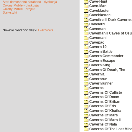
Cave-Hunt
Atari demoscene database - dyskusja
Colony Mobile - dyskusja
Cave-Man
Colony Mobile - projekt
Caveblaster
Statystyki
Caveblaster+
Cavefire III Dark Caverns
Cavelord
Caveman
Nowinki
tworzone dzięki
CuteNews
Caveman II Caves of Os
Caveman!
Cavepac
Cavern 10
Cavern Battle
Cavern Commander
Cavern Escape
Cavern King
Cavern Of Death, The
Cavernia
Cavernrun
Cavernrunner
Caverns
Caverns Of Callisto
Caverns Of Doom
Caverns Of Eriban
Caverns Of Eris
Caverns Of Khafka
Caverns Of Mars
Caverns Of Mars II
Caverns Of Nala
Caverns Of The Lost Min