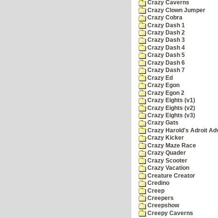
Crazy Caverns
Crazy Clown Jumper
Crazy Cobra
Crazy Dash 1
Crazy Dash 2
Crazy Dash 3
Crazy Dash 4
Crazy Dash 5
Crazy Dash 6
Crazy Dash 7
Crazy Ed
Crazy Egon
Crazy Egon 2
Crazy Eights (v1)
Crazy Eights (v2)
Crazy Eights (v3)
Crazy Gats
Crazy Harold's Adroit Ad
Crazy Kicker
Crazy Maze Race
Crazy Quader
Crazy Scooter
Crazy Vacation
Creature Creator
Credino
Creep
Creepers
Creepshow
Creepy Caverns