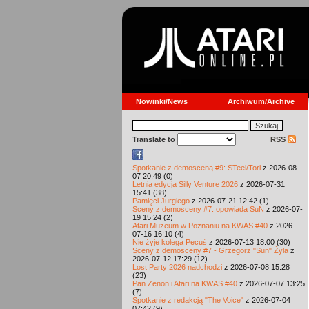
Nowinki/News
Archiwum/Archive
Translate to
RSS
Spotkanie z demosceną #9: STeel/Tori
z 2026-08-
07 20:49 (0)
Letnia edycja Silly Venture 2026
z 2026-07-31
15:41 (38)
Pamięci Jurgiego
z 2026-07-21 12:42 (1)
Sceny z demosceny #7: opowiada SuN
z 2026-07-
19 15:24 (2)
Atari Muzeum w Poznaniu na KWAS #40
z 2026-
07-16 16:10 (4)
Nie żyje kolega Pecuś
z 2026-07-13 18:00 (30)
Sceny z demosceny #7 - Grzegorz "Sun" Żyła
z
2026-07-12 17:29 (12)
Lost Party 2026 nadchodzi
z 2026-07-08 15:28
(23)
Pan Zenon i Atari na KWAS #40
z 2026-07-07 13:25
(7)
Spotkanie z redakcją "The Voice"
z 2026-07-04
07:42 (9)