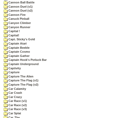
Cannon Ball Battle
Cannon Duel (v1)
Cannon Duel (v2)
Cannon Fire
Canuck Pinball
Canyon Climber
Canyon Runner
Capital !
Capital!
Capt. Sticky's Gold
Captain Atari
Captain Beeble
Captain Cosmo
Captain Gather
Captain Hook's Potluck Bar
Captain Underground
Captivity
Capture
Capture The Alien
Capture The Flag (v1)
Capture The Flag (v2)
Car Calamity
Car Crash
Car Crazy
Car Race (v1)
Car Race (v2)
Car Race (v3)
Car Splat
Car, The