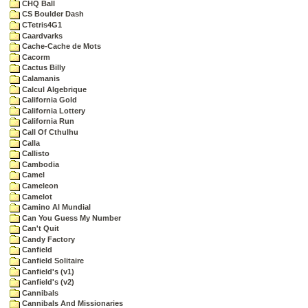
CHQ Ball
CS Boulder Dash
CTetris4G1
Caardvarks
Cache-Cache de Mots
Cacorm
Cactus Billy
Calamanis
Calcul Algebrique
California Gold
California Lottery
California Run
Call Of Cthulhu
Calla
Callisto
Cambodia
Camel
Cameleon
Camelot
Camino Al Mundial
Can You Guess My Number
Can't Quit
Candy Factory
Canfield
Canfield Solitaire
Canfield's (v1)
Canfield's (v2)
Cannibals
Cannibals And Missionaries