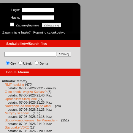
Login:
Hasło:
Zapamiętaj mnie
Zapomniane hasło?
Poproś o członkostwo
Szukaj plików/Search files
Gry
Użytki
Dema
Forum Atarum
Aktualne tematy
RMT hacking
(470)
ostatni: 07-08-2026 22:25, emkay
O co chodzi w grze Kasiarz?
(8)
ostatni: 07-08-2026 21:46, Kaz
Uprościłem Starquake
(17)
ostatni: 07-08-2026 21:26, Kaz
Narzędzie do ditheringu na Atari ...
(28)
ostatni: 07-08-2026 21:23, Kaz
Muzycy scenowi...
(135)
ostatni: 07-08-2026 21:18, Kaz
Studio komputerowe The Marauder -...
(251)
ostatni: 07-08-2026 21:10, Kaz
Starquake VBXE
(17)
ostatni: 07-08-2026 21:09, Kaz