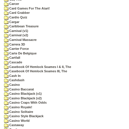
Carcer
Card Games For The Atari!
Card Grabber
Cardio Quiz
Cargar
Caribbean Treasure
Carnival (v1)
Carnival (v2)
Carnival Massacre
Carrera 3D
Carrier Force
Carte De Belgique
Cartfall
Cascade
Casebook Of Hemlock Soames I & II, The
Casebook Of Hemlock Soames III, The
Cash In
Cashdash
Casino
Casino Baccarat
Casino Blackjack (v1)
Casino Blackjack (v2)
Casino Craps With Odds
Casino Royale!
Casino Solitaire
Casino Style Blackjack
Casino World
Castaway