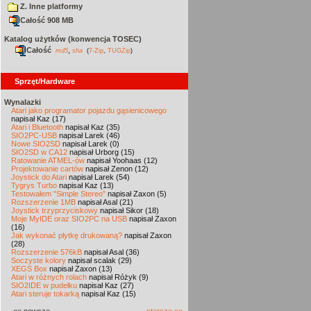
Z. Inne platformy
Całość 908 MB
Katalog użytków (konwencja TOSEC)
Całość
,
md5
sha
(
7-Zip
,
TUGZip
)
Sprzęt/Hardware
Wynalazki
Atari jako programator pojazdu gąsienicowego
napisał Kaz (17)
Atari i Bluetooth
napisał Kaz (35)
SIO2PC-USB
napisał Larek (46)
Nowe SIO2SD
napisał Larek (0)
SIO2SD w CA12
napisał Urborg (15)
Ratowanie ATMEL-ów
napisał Yoohaas (12)
Projektowanie cartów
napisał Zenon (12)
Joystick do Atari
napisał Larek (54)
Tygrys Turbo
napisał Kaz (13)
Testowałem "Simple Stereo"
napisał Zaxon (5)
Rozszerzenie 1MB
napisał Asal (21)
Joystick trzyprzyciskowy
napisał Sikor (18)
Moje MyIDE oraz SIO2PC na USB
napisał Zaxon
(16)
Jak wykonać płytkę drukowaną?
napisał Zaxon
(28)
Rozszerzenie 576kB
napisał Asal (36)
Soczyste kolory
napisał scalak (29)
XEGS Box
napisał Zaxon (13)
Atari w różnych rolach
napisał Różyk (9)
SIO2IDE w pudełku
napisał Kaz (27)
Atari steruje tokarką
napisał Kaz (15)