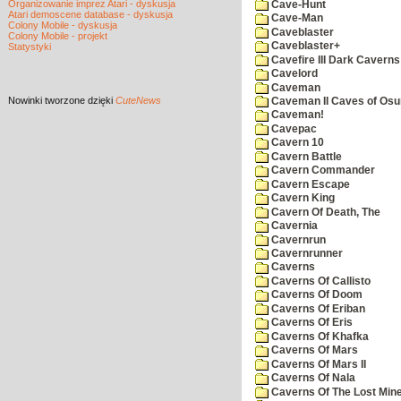
Organizowanie imprez Atari - dyskusja
Cave-Hunt
Atari demoscene database - dyskusja
Cave-Man
Colony Mobile - dyskusja
Caveblaster
Colony Mobile - projekt
Caveblaster+
Statystyki
Cavefire III Dark Caverns
Cavelord
Caveman
Nowinki
tworzone dzięki
CuteNews
Caveman II Caves of Os
Caveman!
Cavepac
Cavern 10
Cavern Battle
Cavern Commander
Cavern Escape
Cavern King
Cavern Of Death, The
Cavernia
Cavernrun
Cavernrunner
Caverns
Caverns Of Callisto
Caverns Of Doom
Caverns Of Eriban
Caverns Of Eris
Caverns Of Khafka
Caverns Of Mars
Caverns Of Mars II
Caverns Of Nala
Caverns Of The Lost Min