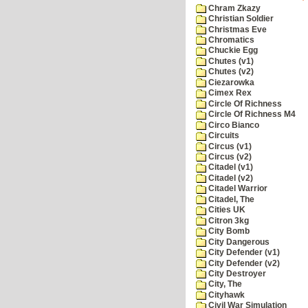
Chram Zkazy
Christian Soldier
Christmas Eve
Chromatics
Chuckie Egg
Chutes (v1)
Chutes (v2)
Ciezarowka
Cimex Rex
Circle Of Richness
Circle Of Richness M4
Circo Bianco
Circuits
Circus (v1)
Circus (v2)
Citadel (v1)
Citadel (v2)
Citadel Warrior
Citadel, The
Cities UK
Citron 3kg
City Bomb
City Dangerous
City Defender (v1)
City Defender (v2)
City Destroyer
City, The
Cityhawk
Civil War Simulation