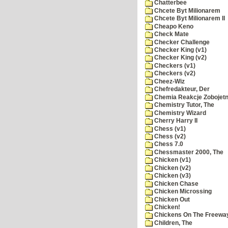
Chatterbee
Chcete Byt Milionarem
Chcete Byt Milionarem II
Cheapo Keno
Check Mate
Checker Challenge
Checker King (v1)
Checker King (v2)
Checkers (v1)
Checkers (v2)
Cheez-Wiz
Chefredakteur, Der
Chemia Reakcje Zobojetn
Chemistry Tutor, The
Chemistry Wizard
Cherry Harry II
Chess (v1)
Chess (v2)
Chess 7.0
Chessmaster 2000, The
Chicken (v1)
Chicken (v2)
Chicken (v3)
Chicken Chase
Chicken Microssing
Chicken Out
Chicken!
Chickens On The Freewa
Children, The