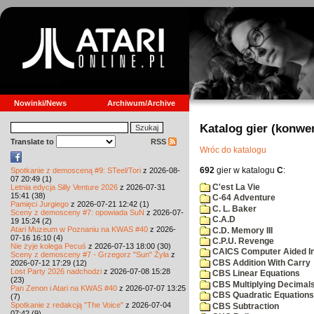
Nowinki/News
Archiwum/Archive
Katalog gier (konwe
Translate to
RSS
Wróc do katalogu
692
gier w katalogu
C
:
Spotkanie z demosceną #9: STeel/Tori
z 2026-08-
07 20:49 (1)
C'est La Vie
Letnia edycja Silly Venture 2026
z 2026-07-31
15:41 (38)
C-64 Adventure
Pamięci Jurgiego
z 2026-07-21 12:42 (1)
C. L. Baker
Sceny z demosceny #7: opowiada SuN
z 2026-07-
C.A.D
19 15:24 (2)
Atari Muzeum w Poznaniu na KWAS #40
z 2026-
C.D. Memory III
07-16 16:10 (4)
C.P.U. Revenge
Nie żyje kolega Pecuś
z 2026-07-13 18:00 (30)
CAICS Computer Aided Ins
Sceny z demosceny #7 - Grzegorz "Sun" Żyła
z
CBS Addition With Carry
2026-07-12 17:29 (12)
Lost Party 2026 nadchodzi
z 2026-07-08 15:28
CBS Linear Equations
(23)
CBS Multiplying Decimals
Pan Zenon i Atari na KWAS #40
z 2026-07-07 13:25
CBS Quadratic Equations
(7)
Spotkanie z redakcją "The Voice"
z 2026-07-04
CBS Subtraction
07:42 (9)