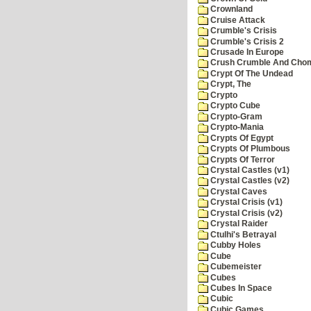
Crownland
Cruise Attack
Crumble's Crisis
Crumble's Crisis 2
Crusade In Europe
Crush Crumble And Cho
Crypt Of The Undead
Crypt, The
Crypto
Crypto Cube
Crypto-Gram
Crypto-Mania
Crypts Of Egypt
Crypts Of Plumbous
Crypts Of Terror
Crystal Castles (v1)
Crystal Castles (v2)
Crystal Caves
Crystal Crisis (v1)
Crystal Crisis (v2)
Crystal Raider
Ctulhi's Betrayal
Cubby Holes
Cube
Cubemeister
Cubes
Cubes In Space
Cubic
Cubic Games