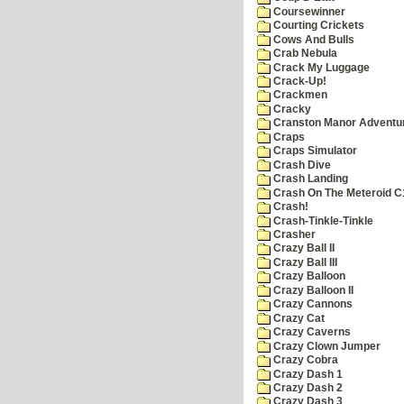
Coursewinner
Courting Crickets
Cows And Bulls
Crab Nebula
Crack My Luggage
Crack-Up!
Crackmen
Cracky
Cranston Manor Adventu
Craps
Craps Simulator
Crash Dive
Crash Landing
Crash On The Meteroid C
Crash!
Crash-Tinkle-Tinkle
Crasher
Crazy Ball II
Crazy Ball III
Crazy Balloon
Crazy Balloon II
Crazy Cannons
Crazy Cat
Crazy Caverns
Crazy Clown Jumper
Crazy Cobra
Crazy Dash 1
Crazy Dash 2
Crazy Dash 3