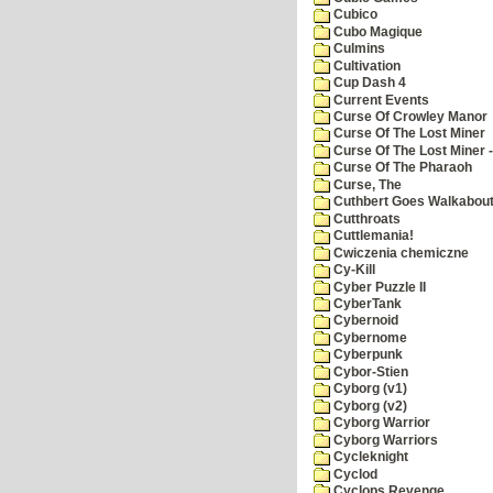
Cubico
Cubo Magique
Culmins
Cultivation
Cup Dash 4
Current Events
Curse Of Crowley Manor
Curse Of The Lost Miner
Curse Of The Lost Miner
Curse Of The Pharaoh
Curse, The
Cuthbert Goes Walkabou
Cutthroats
Cuttlemania!
Cwiczenia chemiczne
Cy-Kill
Cyber Puzzle II
CyberTank
Cybernoid
Cybernome
Cyberpunk
Cybor-Stien
Cyborg (v1)
Cyborg (v2)
Cyborg Warrior
Cyborg Warriors
Cycleknight
Cyclod
Cyclops Revenge