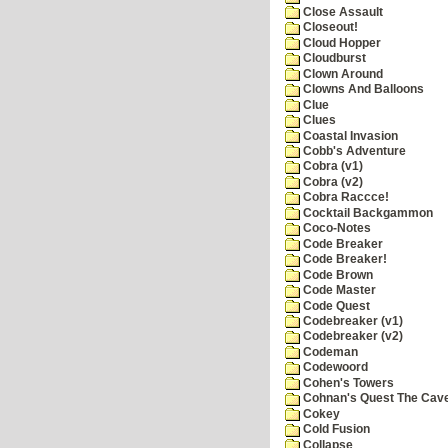
Close Assault
Closeout!
Cloud Hopper
Cloudburst
Clown Around
Clowns And Balloons
Clue
Clues
Coastal Invasion
Cobb's Adventure
Cobra (v1)
Cobra (v2)
Cobra Raccce!
Cocktail Backgammon
Coco-Notes
Code Breaker
Code Breaker!
Code Brown
Code Master
Code Quest
Codebreaker (v1)
Codebreaker (v2)
Codeman
Codewoord
Cohen's Towers
Cohnan's Quest The Cave
Cokey
Cold Fusion
Collapse