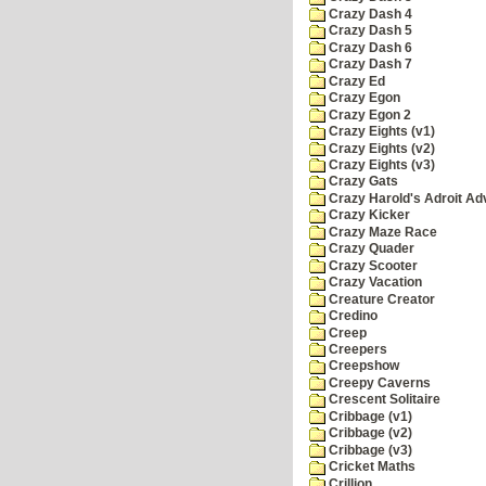
Crazy Dash 4
Crazy Dash 5
Crazy Dash 6
Crazy Dash 7
Crazy Ed
Crazy Egon
Crazy Egon 2
Crazy Eights (v1)
Crazy Eights (v2)
Crazy Eights (v3)
Crazy Gats
Crazy Harold's Adroit Ad
Crazy Kicker
Crazy Maze Race
Crazy Quader
Crazy Scooter
Crazy Vacation
Creature Creator
Credino
Creep
Creepers
Creepshow
Creepy Caverns
Crescent Solitaire
Cribbage (v1)
Cribbage (v2)
Cribbage (v3)
Cricket Maths
Crillion