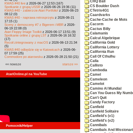
CHQ Ball
KWAS #40 live
z 2026-06-27 12:53 (167)
CS Boulder Dash
Spotkanie z grupą USSR
z 2026-06-26 19:36 (11)
KWAS #40 - zabierzcie Atari Portfolio!
z 2026-06-23
CTetris4G1
08:12 (0)
Caardvarks
KWAS #40 - naprawa retrosprzętu
z 2026-06-21
Cache-Cache de Mots
17:15 (1)
Cacorm
Sceny z demosceny #7 z Bigerem i MBR
z 2026-
06-19 22:08 (0)
Cactus Billy
Atari Floppy Image Toolkit
z 2026-06-17 13:51 (9)
Calamanis
Spotkanie online z grupą LST
z 2026-06-16 16:32
Calcul Algebrique
(17)
Recoil zintegrowany z macOS
z 2026-06-13 21:34
California Gold
(5)
California Lottery
KWAS #40 odbędzie się w Katowicach
z 2026-06-
California Run
07 17:59 (25)
Call Of Cthulhu
Commodore po atarowsku
z 2026-05-28 21:50 (21)
Calla
«« nowsze
starsze »»
Callisto
Cambodia
AtariOnline.pl na YouTube
Camel
Cameleon
Camelot
Camino Al Mundial
Can You Guess My Numb
Can't Quit
Candy Factory
Canfield
Canfield Solitaire
Canfield's (v1)
Canfield's (v2)
Cannibals
Pomocnik/Helper
Cannibals And Missionar