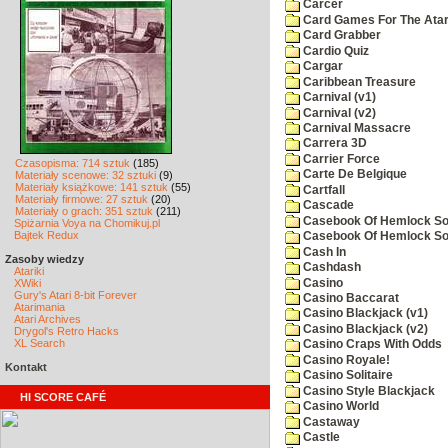
Carcer
Card Games For The Atar
Card Grabber
Cardio Quiz
Cargar
Caribbean Treasure
Carnival (v1)
Carnival (v2)
Carnival Massacre
Carrera 3D
Carrier Force
Czasopisma: 714 sztuk
(185)
Carte De Belgique
Materiały scenowe: 32 sztuki
(9)
Materiały książkowe: 141 sztuk
(55)
Cartfall
Materiały firmowe: 27 sztuk
(20)
Cascade
Materiały o grach: 351 sztuk
(211)
Casebook Of Hemlock Soa
Spiżarnia Voya na Chomikuj.pl
Bajtek Redux
Casebook Of Hemlock Soa
Cash In
Zasoby wiedzy
Cashdash
Atariki
Casino
XWiki
Gury's Atari 8-bit Forever
Casino Baccarat
Atarimania
Casino Blackjack (v1)
Atari Archives
Casino Blackjack (v2)
Drygol's Retro Hacks
XL Search
Casino Craps With Odds
Casino Royale!
Kontakt
Casino Solitaire
Casino Style Blackjack
HI SCORE CAFÉ
Casino World
Castaway
Castle