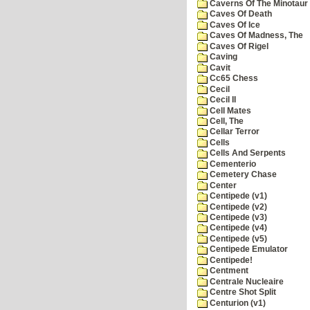
Caverns Of The Minotaur
Caves Of Death
Caves Of Ice
Caves Of Madness, The
Caves Of Rigel
Caving
Cavit
Cc65 Chess
Cecil
Cecil II
Cell Mates
Cell, The
Cellar Terror
Cells
Cells And Serpents
Cementerio
Cemetery Chase
Center
Centipede (v1)
Centipede (v2)
Centipede (v3)
Centipede (v4)
Centipede (v5)
Centipede Emulator
Centipede!
Centment
Centrale Nucleaire
Centre Shot Split
Centurion (v1)