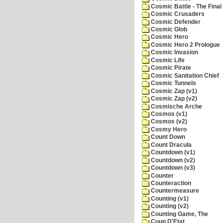
Cosmic Battle - The Final 
Cosmic Crusaders
Cosmic Defender
Cosmic Glob
Cosmic Hero
Cosmic Hero 2 Prologue
Cosmic Invasion
Cosmic Life
Cosmic Pirate
Cosmic Sanitation Chief
Cosmic Tunnels
Cosmic Zap (v1)
Cosmic Zap (v2)
Cosmische Arche
Cosmos (v1)
Cosmos (v2)
Cosmy Hero
Count Down
Count Dracula
Countdown (v1)
Countdown (v2)
Countdown (v3)
Counter
Counteraction
Countermeasure
Counting (v1)
Counting (v2)
Counting Game, The
Coup D'Etat