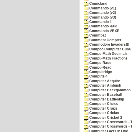
Comicland
Commando (v1)
Commando (v2)
Commando (v3)
Commando II
Commando Raid
Commando VBXE
Commbat
Comment Compter
Commodore Invaders!!!
Compco Computer Cube
Compu-Math Decimals
Compu-Math Fractions
Compu-Race
Compu-Read
Compubridge
Compute 4
Computer Acquire
Computer Ambush
Computer Backgammon
Computer Baseball
Computer Battleship
Computer Chess
Computer Craps
Computer Cricket
Computer Cricket 2
Computer Crosswords - T
Computer Crosswords - 
Computer Facts In Five