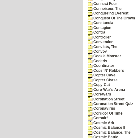
Connect Four
Connoiseur, The
Conquering Everest
Conquest Of The Crown
Constancia
Contagion
Contra
Controller
Convention
Convicts, The
Convoy
Cookie Monster
Cooltris
Coordinator
Cops 'N' Robbers
Copter Cave
Copter Chase
Copy-Cat
Core-War's Arena
CoreWars
Coronation Street
Coronation Street Quiz
Coronavirus
Corridor Of Time
Corsair!
Cosmic Ark
Cosmic Balance II
Cosmic Balance, The
Cosmic Battle