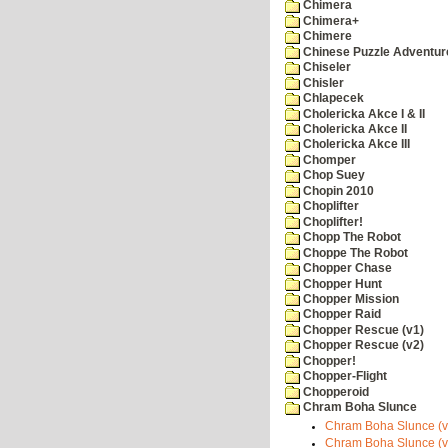
Chimera
Chimera+
Chimere
Chinese Puzzle Adventur
Chiseler
Chisler
Chlapecek
Cholericka Akce I & II
Cholericka Akce II
Cholericka Akce III
Chomper
Chop Suey
Chopin 2010
Choplifter
Choplifter!
Chopp The Robot
Choppe The Robot
Chopper Chase
Chopper Hunt
Chopper Mission
Chopper Raid
Chopper Rescue (v1)
Chopper Rescue (v2)
Chopper!
Chopper-Flight
Chopperoid
Chram Boha Slunce
Chram Boha Slunce (v
Chram Boha Slunce (v