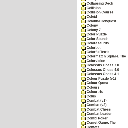
Collapsing Deck
Collision
Collision Course
Coloid
Colonial Conquest
Colony
Colony 7
Color Puzzle
Color Sounds
Colorasaurus
Colorbot
Colorful Tetris
Colormatch Square, The
Colorvision
Colossus Chess 3.0
Colossus Chess 4.0
Colossus Chess 4.1
Colour Puzzle (v1)
Colour Quest
Colours
Colourtris
Colus
Combat (v1)
Combat (v2)
Combat Chess
Combat Leader
Combi Poker
Comet Game, The
Comets