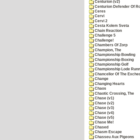
Centurion (v2)
Centurion Defender Of 
Ceres
Cervi
Cervi 2
Cesta Kolem Sveta
Chain Reaction
Challenge 5
Challenge!
Chambers Of Zorp
Champion, The
Championship Bowling
Championship Boxing
Championship Golf
Championship Lode Runn
Chancellor Of The Exche
Change
Changing Hearts
Chaos
Chaotic Crossing, The
Chase (v1)
Chase (v2)
Chase (v3)
Chase (v4)
Chase (v5)
Chase Me!
Chased
Chasm Escape
Chasseu Aux Pigeons