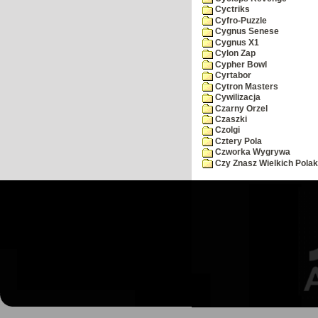
Cyctriks
Cyfro-Puzzle
Cygnus Senese
Cygnus X1
Cylon Zap
Cypher Bowl
Cyrtabor
Cytron Masters
Cywilizacja
Czarny Orzel
Czaszki
Czolgi
Cztery Pola
Czworka Wygrywa
Czy Znasz Wielkich Pola