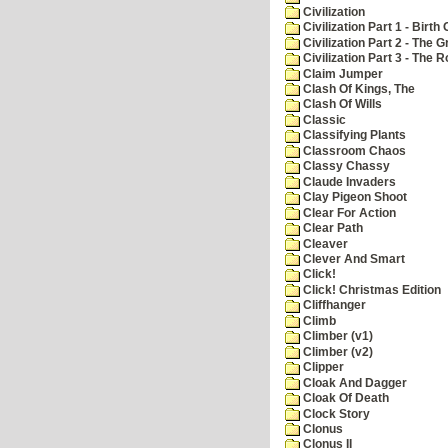
Civilization
Civilization Part 1 - Birth 
Civilization Part 2 - The 
Civilization Part 3 - The
Claim Jumper
Clash Of Kings, The
Clash Of Wills
Classic
Classifying Plants
Classroom Chaos
Classy Chassy
Claude Invaders
Clay Pigeon Shoot
Clear For Action
Clear Path
Cleaver
Clever And Smart
Click!
Click! Christmas Edition
Cliffhanger
Climb
Climber (v1)
Climber (v2)
Clipper
Cloak And Dagger
Cloak Of Death
Clock Story
Clonus
Clonus II