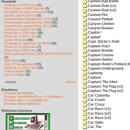
Cannon Ball Battle
Poradniki
Nowe gry w 2026 roku
(1)
Cannon Duel (v1)
SFX-Engine w MAD Pascalu
(3)
Cannon Duel (v2)
Narzędzie do tworzenia scrolli
(12)
Cannon Fire
Kartridż Sparta DOS X
(6)
Usprawnienia magnetofonu XC12
(12)
Canuck Pinball
Konserwacja stacji dysków 1050
(19)
Canyon Climber
Konserwacja magnetofonu XC12
(15)
Canyon Runner
Nowe gry w 2020 roku
(2)
Capital !
Nowe gry w 2019 roku
(35)
Nowe gry w 2017 roku
(3)
Capital!
Larek pokazuje
(40)
Capt. Sticky's Gold
Emulacja ZX Spectrum na VBXE
(26)
Captain Atari
Nowe gry w 2016 roku
(7)
Nowe gry w 2015 roku
(4)
Captain Beeble
Partycjonowanie karty SIDE (APT/FAT16/FAT32)
Captain Cosmo
(1)
Captain Gather
BMPVIEW
(34)
Captain Hook's Potluck B
Atari ST dla opornych
(75)
Nowe gry w 2014 roku
(19)
Captain Underground
Tritone engine
(11)
Captivity
QChan Engine
(6)
Capture
nowsze
starsze
Capture The Alien
Capture The Flag (v1)
Emulatory
Capture The Flag (v2)
Emulator Atari800Win
Car Calamity
Emulator Atari800Win PLus 4.0 (Windows)
Car Crash
Emulator Atari++ (multiplatform)
Emulator Altirra (Windows)
Car Crazy
Car Race (v1)
Biblioteka Atarowca
Car Race (v2)
Car Race (v3)
Car Splat
Car, The