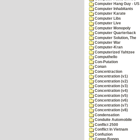
Computer Hang Guy - US 
Computer Inhabitants
Computer Karate
Computer Libs
Computer Live
Computer Monopoly
Computer Quarterback
Computer Solution, The
Computer War
Computer-Kran
Computerized Yahtzee
Computhello
Con-Putation
Conan
Concentraction
Concentration (v1)
Concentration (v2)
Concentration (v3)
Concentration (v4)
Concentration (v5)
Concentration (v6)
Concentration (v7)
Concentration (v8)
Condensation
Conduite Automobile
Conflict 2500
Conflict In Vietnam
Confuzion
Congo Bongo