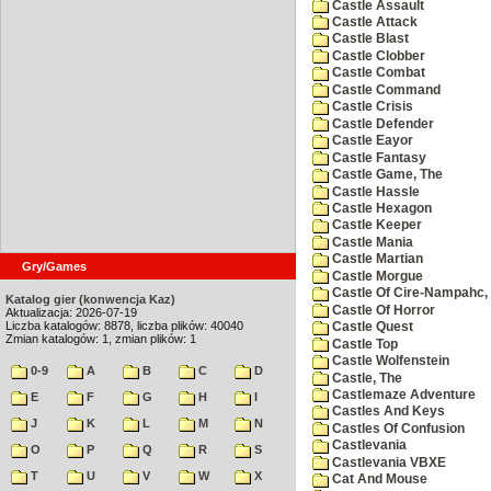
Castle Assault
Castle Attack
Castle Blast
Castle Clobber
Castle Combat
Castle Command
Castle Crisis
Castle Defender
Castle Eayor
Castle Fantasy
Castle Game, The
Castle Hassle
Castle Hexagon
Castle Keeper
Castle Mania
Castle Martian
Gry/Games
Castle Morgue
Castle Of Cire-Nampahc,
Katalog gier (konwencja Kaz)
Castle Of Horror
Aktualizacja: 2026-07-19
Liczba katalogów: 8878, liczba plików: 40040
Castle Quest
Zmian katalogów: 1, zmian plików: 1
Castle Top
Castle Wolfenstein
0-9
A
B
C
D
Castle, The
Castlemaze Adventure
E
F
G
H
I
Castles And Keys
J
K
L
M
N
Castles Of Confusion
Castlevania
O
P
Q
R
S
Castlevania VBXE
T
U
V
W
X
Cat And Mouse