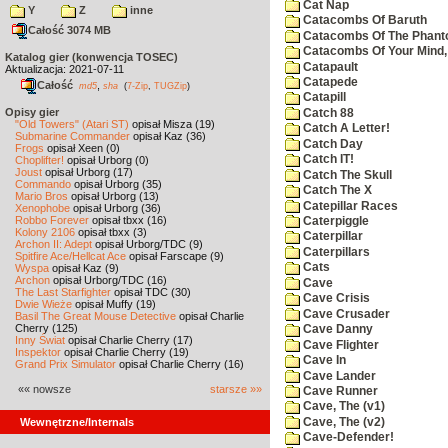
Cat Nap
Y
Z
inne
Catacombs Of Baruth
Całość 3074 MB
Catacombs Of The Phan
Catacombs Of Your Mind,
Katalog gier (konwencja TOSEC)
Catapault
Aktualizacja: 2021-07-11
Catapede
Całość
,
md5
sha
(
7-Zip
,
TUGZip
)
Catapill
Opisy gier
Catch 88
"Old Towers" (Atari ST)
opisał Misza (19)
Catch A Letter!
Submarine Commander
opisał Kaz (36)
Catch Day
Frogs
opisał Xeen (0)
Catch IT!
Choplifter!
opisał Urborg (0)
Joust
opisał Urborg (17)
Catch The Skull
Commando
opisał Urborg (35)
Catch The X
Mario Bros
opisał Urborg (13)
Catepillar Races
Xenophobe
opisał Urborg (36)
Robbo Forever
opisał tbxx (16)
Caterpiggle
Kolony 2106
opisał tbxx (3)
Caterpillar
Archon II: Adept
opisał Urborg/TDC (9)
Caterpillars
Spitfire Ace/Hellcat Ace
opisał Farscape (9)
Cats
Wyspa
opisał Kaz (9)
Archon
opisał Urborg/TDC (16)
Cave
The Last Starfighter
opisał TDC (30)
Cave Crisis
Dwie Wieże
opisał Muffy (19)
Cave Crusader
Basil The Great Mouse Detective
opisał Charlie
Cherry (125)
Cave Danny
Inny Świat
opisał Charlie Cherry (17)
Cave Flighter
Inspektor
opisał Charlie Cherry (19)
Cave In
Grand Prix Simulator
opisał Charlie Cherry (16)
Cave Lander
«« nowsze
starsze »»
Cave Runner
Cave, The (v1)
Cave, The (v2)
Wewnętrzne/Internals
Cave-Defender!