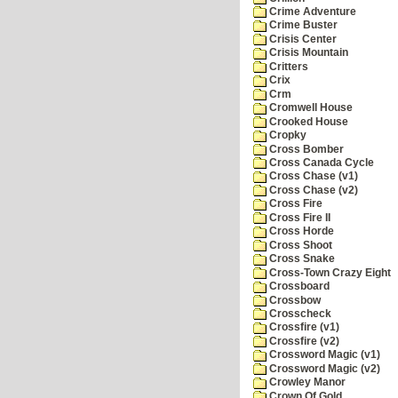
Crime Adventure
Crime Buster
Crisis Center
Crisis Mountain
Critters
Crix
Crm
Cromwell House
Crooked House
Cropky
Cross Bomber
Cross Canada Cycle
Cross Chase (v1)
Cross Chase (v2)
Cross Fire
Cross Fire II
Cross Horde
Cross Shoot
Cross Snake
Cross-Town Crazy Eight
Crossboard
Crossbow
Crosscheck
Crossfire (v1)
Crossfire (v2)
Crossword Magic (v1)
Crossword Magic (v2)
Crowley Manor
Crown Of Gold