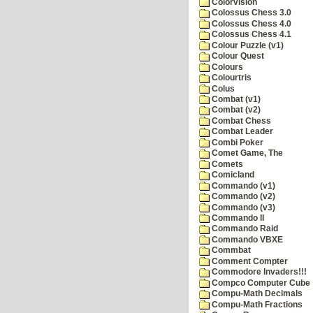
Colorvision
Colossus Chess 3.0
Colossus Chess 4.0
Colossus Chess 4.1
Colour Puzzle (v1)
Colour Quest
Colours
Colourtris
Colus
Combat (v1)
Combat (v2)
Combat Chess
Combat Leader
Combi Poker
Comet Game, The
Comets
Comicland
Commando (v1)
Commando (v2)
Commando (v3)
Commando II
Commando Raid
Commando VBXE
Commbat
Comment Compter
Commodore Invaders!!!
Compco Computer Cube
Compu-Math Decimals
Compu-Math Fractions