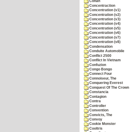
Conan
Concentraction
Concentration (v1)
Concentration (v2)
Concentration (v3)
Concentration (v4)
Concentration (v5)
Concentration (v6)
Concentration (v7)
Concentration (v8)
Condensation
Conduite Automobile
Conflict 2500
Conflict In Vietnam
Confuzion
Congo Bongo
Connect Four
Connoiseur, The
Conquering Everest
Conquest Of The Crown
Constancia
Contagion
Contra
Controller
Convention
Convicts, The
Convoy
Cookie Monster
Cooltris