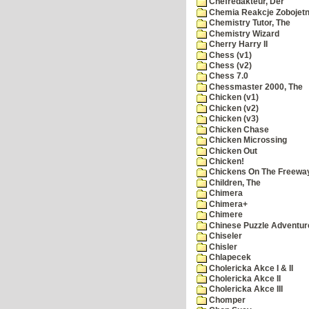
Chefredakteur, Der
Chemia Reakcje Zobojetn
Chemistry Tutor, The
Chemistry Wizard
Cherry Harry II
Chess (v1)
Chess (v2)
Chess 7.0
Chessmaster 2000, The
Chicken (v1)
Chicken (v2)
Chicken (v3)
Chicken Chase
Chicken Microssing
Chicken Out
Chicken!
Chickens On The Freewa
Children, The
Chimera
Chimera+
Chimere
Chinese Puzzle Adventur
Chiseler
Chisler
Chlapecek
Cholericka Akce I & II
Cholericka Akce II
Cholericka Akce III
Chomper