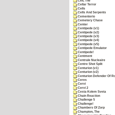
Cell, The
Cellar Terror
Cells
Cells And Serpents
Cementerio
Cemetery Chase
Center
Centipede (v1)
Centipede (v2)
Centipede (v3)
Centipede (v4)
Centipede (v5)
Centipede Emulator
Centipede!
Centment
Centrale Nucleaire
Centre Shot Split
Centurion (v1)
Centurion (v2)
Centurion Defender Of 
Ceres
Cervi
Cervi 2
Cesta Kolem Sveta
Chain Reaction
Challenge 5
Challenge!
Chambers Of Zorp
Champion, The