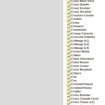
Crazy Maze Race
Crazy Quader
Crazy Scooter
Crazy Vacation
Creature Creator
Credino
Creep
Creepers
Creepshow
Creepy Caverns
Crescent Solitaire
Cribbage (v1)
Cribbage (v2)
Cribbage (v3)
Cricket Maths
Crillion
Crime Adventure
Crime Buster
Crisis Center
Crisis Mountain
Critters
Crix
Crm
Cromwell House
Crooked House
Cropky
Cross Bomber
Cross Canada Cycle
Cross Chase (v1)