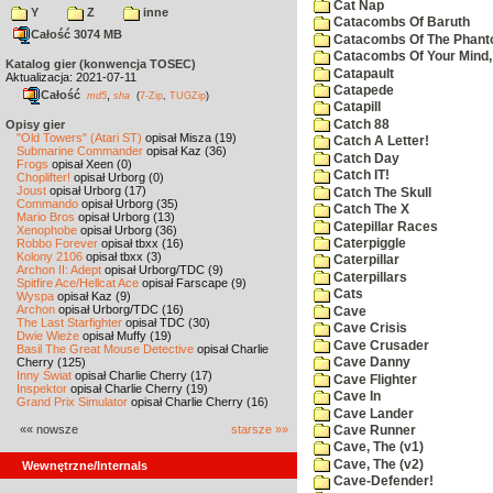
Cat Nap
Y
Z
inne
Catacombs Of Baruth
Całość 3074 MB
Catacombs Of The Phan
Catacombs Of Your Mind,
Katalog gier (konwencja TOSEC)
Catapault
Aktualizacja: 2021-07-11
Catapede
Całość
,
md5
sha
(
7-Zip
,
TUGZip
)
Catapill
Catch 88
Opisy gier
"Old Towers" (Atari ST)
opisał Misza (19)
Catch A Letter!
Submarine Commander
opisał Kaz (36)
Catch Day
Frogs
opisał Xeen (0)
Catch IT!
Choplifter!
opisał Urborg (0)
Joust
opisał Urborg (17)
Catch The Skull
Commando
opisał Urborg (35)
Catch The X
Mario Bros
opisał Urborg (13)
Catepillar Races
Xenophobe
opisał Urborg (36)
Robbo Forever
opisał tbxx (16)
Caterpiggle
Kolony 2106
opisał tbxx (3)
Caterpillar
Archon II: Adept
opisał Urborg/TDC (9)
Caterpillars
Spitfire Ace/Hellcat Ace
opisał Farscape (9)
Cats
Wyspa
opisał Kaz (9)
Archon
opisał Urborg/TDC (16)
Cave
The Last Starfighter
opisał TDC (30)
Cave Crisis
Dwie Wieże
opisał Muffy (19)
Cave Crusader
Basil The Great Mouse Detective
opisał Charlie
Cherry (125)
Cave Danny
Inny Świat
opisał Charlie Cherry (17)
Cave Flighter
Inspektor
opisał Charlie Cherry (19)
Cave In
Grand Prix Simulator
opisał Charlie Cherry (16)
Cave Lander
«« nowsze
starsze »»
Cave Runner
Cave, The (v1)
Cave, The (v2)
Wewnętrzne/Internals
Cave-Defender!