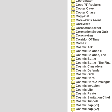
Coordinator
Cops 'N' Robbers
Copter Cave
Copter Chase
Copy-Cat
Core-War's Arena
CoreWars
Coronation Street
Coronation Street Quiz
Coronavirus
Corridor Of Time
Corsair!
Cosmic Ark
Cosmic Balance II
Cosmic Balance, The
Cosmic Battle
Cosmic Battle - The Final 
Cosmic Crusaders
Cosmic Defender
Cosmic Glob
Cosmic Hero
Cosmic Hero 2 Prologue
Cosmic Invasion
Cosmic Life
Cosmic Pirate
Cosmic Sanitation Chief
Cosmic Tunnels
Cosmic Zap (v1)
Cosmic Zap (v2)