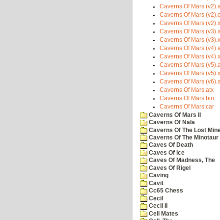
Caverns Of Mars (v2).a
Caverns Of Mars (v2).
Caverns Of Mars (v2).
Caverns Of Mars (v3).a
Caverns Of Mars (v3).
Caverns Of Mars (v4).a
Caverns Of Mars (v4).
Caverns Of Mars (v5).a
Caverns Of Mars (v5).
Caverns Of Mars (v6).a
Caverns Of Mars.atx
Caverns Of Mars.bin
Caverns Of Mars.car
Caverns Of Mars II
Caverns Of Nala
Caverns Of The Lost Min
Caverns Of The Minotaur
Caves Of Death
Caves Of Ice
Caves Of Madness, The
Caves Of Rigel
Caving
Cavit
Cc65 Chess
Cecil
Cecil II
Cell Mates