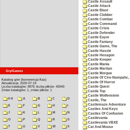
Castle Assault
Castle Attack
Castle Blast
Castle Clobber
Castle Combat
Castle Command
Castle Crisis
Castle Defender
Castle Eayor
Castle Fantasy
Castle Game, The
Castle Hassle
Castle Hexagon
Castle Keeper
Castle Mania
Castle Martian
Gry/Games
Castle Morgue
Castle Of Cire-Nampahc,
Katalog gier (konwencja Kaz)
Castle Of Horror
Aktualizacja: 2026-07-19
Liczba katalogów: 8878, liczba plików: 40040
Castle Quest
Zmian katalogów: 1, zmian plików: 1
Castle Top
Castle Wolfenstein
0-9
A
B
C
D
Castle, The
Castlemaze Adventure
E
F
G
H
I
Castles And Keys
J
K
L
M
N
Castles Of Confusion
Castlevania
O
P
Q
R
S
Castlevania VBXE
T
U
V
W
X
Cat And Mouse