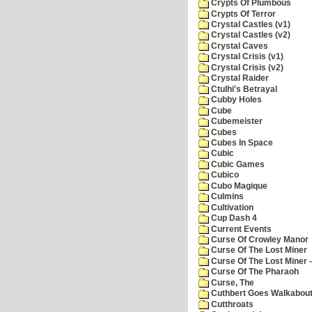
Crypts Of Plumbous
Crypts Of Terror
Crystal Castles (v1)
Crystal Castles (v2)
Crystal Caves
Crystal Crisis (v1)
Crystal Crisis (v2)
Crystal Raider
Ctulhi's Betrayal
Cubby Holes
Cube
Cubemeister
Cubes
Cubes In Space
Cubic
Cubic Games
Cubico
Cubo Magique
Culmins
Cultivation
Cup Dash 4
Current Events
Curse Of Crowley Manor
Curse Of The Lost Miner
Curse Of The Lost Miner
Curse Of The Pharaoh
Curse, The
Cuthbert Goes Walkabou
Cutthroats