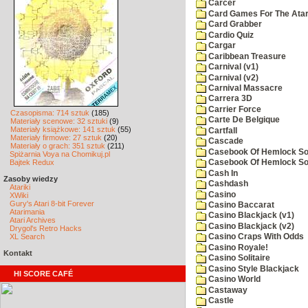
Carcer
Card Games For The Atar
Card Grabber
Cardio Quiz
Cargar
Caribbean Treasure
Carnival (v1)
Carnival (v2)
Carnival Massacre
Carrera 3D
Carrier Force
Czasopisma: 714 sztuk
(185)
Carte De Belgique
Materiały scenowe: 32 sztuki
(9)
Materiały książkowe: 141 sztuk
(55)
Cartfall
Materiały firmowe: 27 sztuk
(20)
Cascade
Materiały o grach: 351 sztuk
(211)
Casebook Of Hemlock Soa
Spiżarnia Voya na Chomikuj.pl
Bajtek Redux
Casebook Of Hemlock Soa
Cash In
Zasoby wiedzy
Cashdash
Atariki
Casino
XWiki
Gury's Atari 8-bit Forever
Casino Baccarat
Atarimania
Casino Blackjack (v1)
Atari Archives
Casino Blackjack (v2)
Drygol's Retro Hacks
XL Search
Casino Craps With Odds
Casino Royale!
Kontakt
Casino Solitaire
Casino Style Blackjack
HI SCORE CAFÉ
Casino World
Castaway
Castle