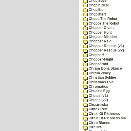
Chop Suey
Chopin 2010
Choplifter
Choplifter!
Chopp The Robot
Choppe The Robot
Chopper Chase
Chopper Hunt
Chopper Mission
Chopper Raid
Chopper Rescue (v1)
Chopper Rescue (v2)
Chopper!
Chopper-Flight
Chopperoid
Chram Boha Slunce
Chram Zkazy
Christian Soldier
Christmas Eve
Chromatics
Chuckie Egg
Chutes (v1)
Chutes (v2)
Ciezarowka
Cimex Rex
Circle Of Richness
Circle Of Richness M4
Circo Bianco
Circuits