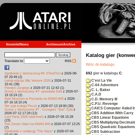
Nowinki/News
Archiwum/Archive
Katalog gier (konwe
Translate to
RSS
Wróc do katalogu
692
gier w katalogu
C
:
Spotkanie z demosceną #9: STeel/Tori
z 2026-08-
07 20:49 (2)
C'est La Vie
Letnia edycja Silly Venture 2026
z 2026-07-31
15:41 (38)
C-64 Adventure
Pamięci Jurgiego
z 2026-07-21 12:42 (1)
C. L. Baker
Sceny z demosceny #7: opowiada SuN
z 2026-07-
C.A.D
19 15:24 (2)
Atari Muzeum w Poznaniu na KWAS #40
z 2026-
C.D. Memory III
07-16 16:10 (4)
C.P.U. Revenge
Nie żyje kolega Pecuś
z 2026-07-13 18:00 (30)
CAICS Computer Aided Ins
Sceny z demosceny #7 - Grzegorz "Sun" Żyła
z
CBS Addition With Carry
2026-07-12 17:29 (12)
Lost Party 2026 nadchodzi
z 2026-07-08 15:28
CBS Linear Equations
(23)
CBS Multiplying Decimals
Pan Zenon i Atari na KWAS #40
z 2026-07-07 13:25
CBS Quadratic Equations
(7)
Spotkanie z redakcją "The Voice"
z 2026-07-04
CBS Subtraction
07:42 (9)