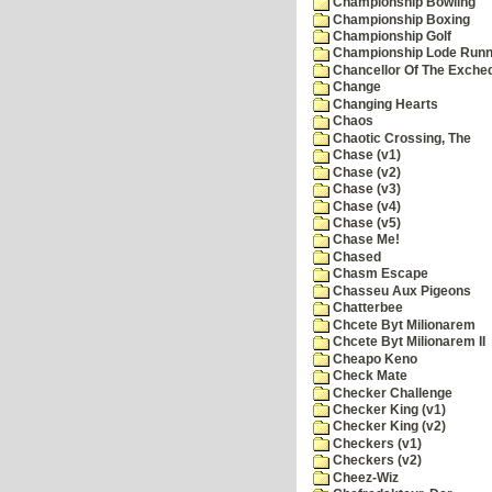
Championship Bowling
Championship Boxing
Championship Golf
Championship Lode Runn
Chancellor Of The Exche
Change
Changing Hearts
Chaos
Chaotic Crossing, The
Chase (v1)
Chase (v2)
Chase (v3)
Chase (v4)
Chase (v5)
Chase Me!
Chased
Chasm Escape
Chasseu Aux Pigeons
Chatterbee
Chcete Byt Milionarem
Chcete Byt Milionarem II
Cheapo Keno
Check Mate
Checker Challenge
Checker King (v1)
Checker King (v2)
Checkers (v1)
Checkers (v2)
Cheez-Wiz