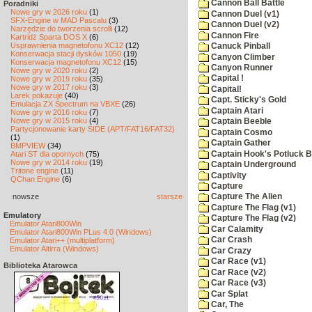
Cannon Ball Battle
Poradniki
Nowe gry w 2026 roku
(1)
Cannon Duel (v1)
SFX-Engine w MAD Pascalu
(3)
Cannon Duel (v2)
Narzędzie do tworzenia scrolli
(12)
Cannon Fire
Kartridż Sparta DOS X
(6)
Usprawnienia magnetofonu XC12
(12)
Canuck Pinball
Konserwacja stacji dysków 1050
(19)
Canyon Climber
Konserwacja magnetofonu XC12
(15)
Canyon Runner
Nowe gry w 2020 roku
(2)
Capital !
Nowe gry w 2019 roku
(35)
Nowe gry w 2017 roku
(3)
Capital!
Larek pokazuje
(40)
Capt. Sticky's Gold
Emulacja ZX Spectrum na VBXE
(26)
Captain Atari
Nowe gry w 2016 roku
(7)
Nowe gry w 2015 roku
(4)
Captain Beeble
Partycjonowanie karty SIDE (APT/FAT16/FAT32)
Captain Cosmo
(1)
Captain Gather
BMPVIEW
(34)
Captain Hook's Potluck B
Atari ST dla opornych
(75)
Nowe gry w 2014 roku
(19)
Captain Underground
Tritone engine
(11)
Captivity
QChan Engine
(6)
Capture
nowsze
starsze
Capture The Alien
Capture The Flag (v1)
Emulatory
Capture The Flag (v2)
Emulator Atari800Win
Car Calamity
Emulator Atari800Win PLus 4.0 (Windows)
Car Crash
Emulator Atari++ (multiplatform)
Emulator Altirra (Windows)
Car Crazy
Car Race (v1)
Biblioteka Atarowca
Car Race (v2)
Car Race (v3)
Car Splat
Car, The