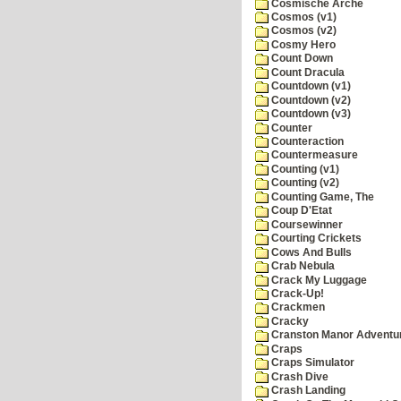
Cosmische Arche
Cosmos (v1)
Cosmos (v2)
Cosmy Hero
Count Down
Count Dracula
Countdown (v1)
Countdown (v2)
Countdown (v3)
Counter
Counteraction
Countermeasure
Counting (v1)
Counting (v2)
Counting Game, The
Coup D'Etat
Coursewinner
Courting Crickets
Cows And Bulls
Crab Nebula
Crack My Luggage
Crack-Up!
Crackmen
Cracky
Cranston Manor Adventu
Craps
Craps Simulator
Crash Dive
Crash Landing