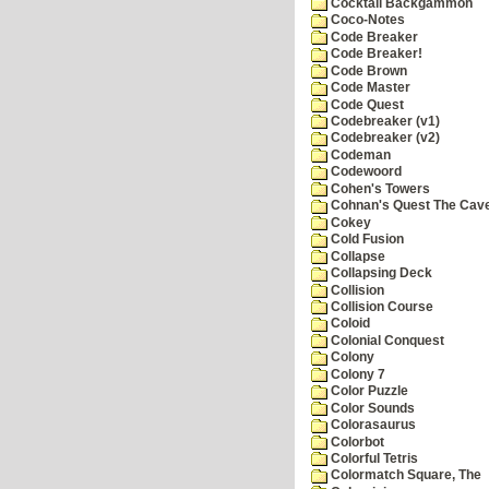
Cocktail Backgammon
Coco-Notes
Code Breaker
Code Breaker!
Code Brown
Code Master
Code Quest
Codebreaker (v1)
Codebreaker (v2)
Codeman
Codewoord
Cohen's Towers
Cohnan's Quest The Cave
Cokey
Cold Fusion
Collapse
Collapsing Deck
Collision
Collision Course
Coloid
Colonial Conquest
Colony
Colony 7
Color Puzzle
Color Sounds
Colorasaurus
Colorbot
Colorful Tetris
Colormatch Square, The