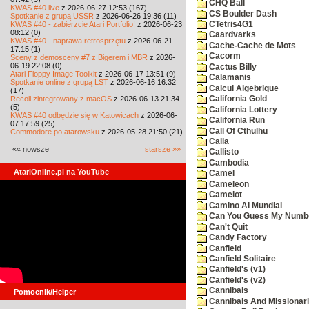
CHQ Ball
KWAS #40 live
z 2026-06-27 12:53 (167)
CS Boulder Dash
Spotkanie z grupą USSR
z 2026-06-26 19:36 (11)
KWAS #40 - zabierzcie Atari Portfolio!
z 2026-06-23
CTetris4G1
08:12 (0)
Caardvarks
KWAS #40 - naprawa retrosprzętu
z 2026-06-21
Cache-Cache de Mots
17:15 (1)
Cacorm
Sceny z demosceny #7 z Bigerem i MBR
z 2026-
06-19 22:08 (0)
Cactus Billy
Atari Floppy Image Toolkit
z 2026-06-17 13:51 (9)
Calamanis
Spotkanie online z grupą LST
z 2026-06-16 16:32
Calcul Algebrique
(17)
Recoil zintegrowany z macOS
z 2026-06-13 21:34
California Gold
(5)
California Lottery
KWAS #40 odbędzie się w Katowicach
z 2026-06-
California Run
07 17:59 (25)
Call Of Cthulhu
Commodore po atarowsku
z 2026-05-28 21:50 (21)
Calla
«« nowsze
starsze »»
Callisto
Cambodia
AtariOnline.pl na YouTube
Camel
Cameleon
Camelot
Camino Al Mundial
Can You Guess My Numb
Can't Quit
Candy Factory
Canfield
Canfield Solitaire
Canfield's (v1)
Canfield's (v2)
Cannibals
Pomocnik/Helper
Cannibals And Missionar