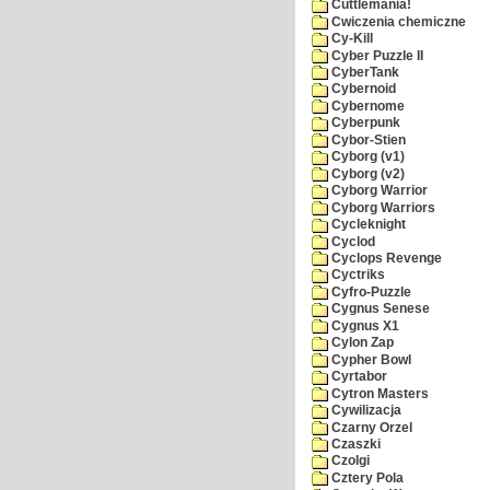
Cuttlemania!
Cwiczenia chemiczne
Cy-Kill
Cyber Puzzle II
CyberTank
Cybernoid
Cybernome
Cyberpunk
Cybor-Stien
Cyborg (v1)
Cyborg (v2)
Cyborg Warrior
Cyborg Warriors
Cycleknight
Cyclod
Cyclops Revenge
Cyctriks
Cyfro-Puzzle
Cygnus Senese
Cygnus X1
Cylon Zap
Cypher Bowl
Cyrtabor
Cytron Masters
Cywilizacja
Czarny Orzel
Czaszki
Czolgi
Cztery Pola