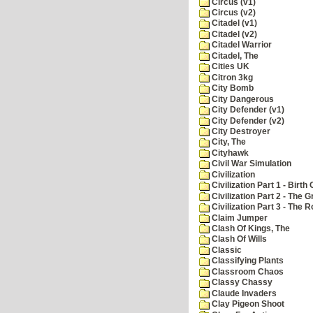
Circus (v1)
Circus (v2)
Citadel (v1)
Citadel (v2)
Citadel Warrior
Citadel, The
Cities UK
Citron 3kg
City Bomb
City Dangerous
City Defender (v1)
City Defender (v2)
City Destroyer
City, The
Cityhawk
Civil War Simulation
Civilization
Civilization Part 1 - Birth 
Civilization Part 2 - The 
Civilization Part 3 - The
Claim Jumper
Clash Of Kings, The
Clash Of Wills
Classic
Classifying Plants
Classroom Chaos
Classy Chassy
Claude Invaders
Clay Pigeon Shoot