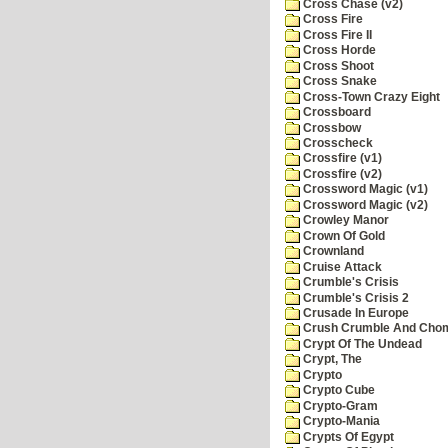
Cross Chase (v2)
Cross Fire
Cross Fire II
Cross Horde
Cross Shoot
Cross Snake
Cross-Town Crazy Eight
Crossboard
Crossbow
Crosscheck
Crossfire (v1)
Crossfire (v2)
Crossword Magic (v1)
Crossword Magic (v2)
Crowley Manor
Crown Of Gold
Crownland
Cruise Attack
Crumble's Crisis
Crumble's Crisis 2
Crusade In Europe
Crush Crumble And Cho
Crypt Of The Undead
Crypt, The
Crypto
Crypto Cube
Crypto-Gram
Crypto-Mania
Crypts Of Egypt