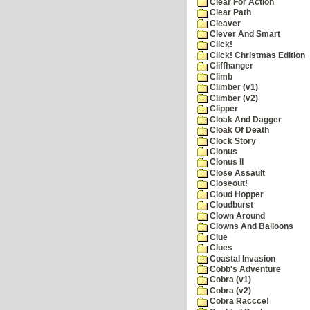
Clear For Action
Clear Path
Cleaver
Clever And Smart
Click!
Click! Christmas Edition
Cliffhanger
Climb
Climber (v1)
Climber (v2)
Clipper
Cloak And Dagger
Cloak Of Death
Clock Story
Clonus
Clonus II
Close Assault
Closeout!
Cloud Hopper
Cloudburst
Clown Around
Clowns And Balloons
Clue
Clues
Coastal Invasion
Cobb's Adventure
Cobra (v1)
Cobra (v2)
Cobra Raccce!