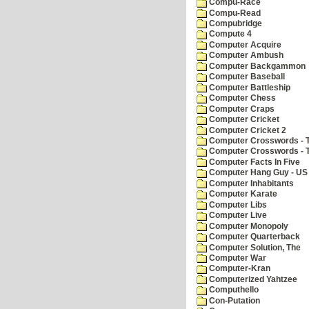
Compu-Race
Compu-Read
Compubridge
Compute 4
Computer Acquire
Computer Ambush
Computer Backgammon
Computer Baseball
Computer Battleship
Computer Chess
Computer Craps
Computer Cricket
Computer Cricket 2
Computer Crosswords - T
Computer Crosswords - 
Computer Facts In Five
Computer Hang Guy - US 
Computer Inhabitants
Computer Karate
Computer Libs
Computer Live
Computer Monopoly
Computer Quarterback
Computer Solution, The
Computer War
Computer-Kran
Computerized Yahtzee
Computhello
Con-Putation