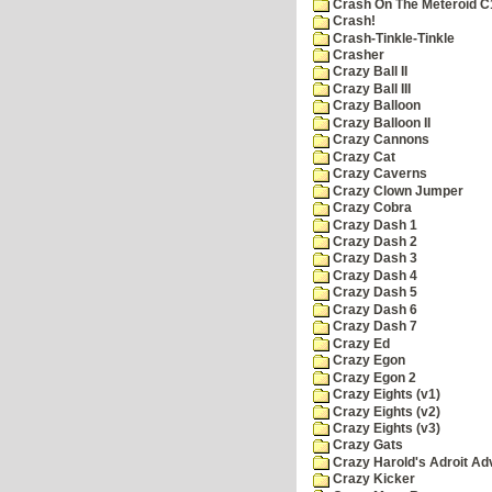
Crash On The Meteroid C
Crash!
Crash-Tinkle-Tinkle
Crasher
Crazy Ball II
Crazy Ball III
Crazy Balloon
Crazy Balloon II
Crazy Cannons
Crazy Cat
Crazy Caverns
Crazy Clown Jumper
Crazy Cobra
Crazy Dash 1
Crazy Dash 2
Crazy Dash 3
Crazy Dash 4
Crazy Dash 5
Crazy Dash 6
Crazy Dash 7
Crazy Ed
Crazy Egon
Crazy Egon 2
Crazy Eights (v1)
Crazy Eights (v2)
Crazy Eights (v3)
Crazy Gats
Crazy Harold's Adroit Ad
Crazy Kicker