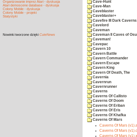
Cave-Hunt
Organizowanie imprez Atari - dyskusja
Atari demoscene database - dyskusja
Cave-Man
Colony Mobile - dyskusja
Caveblaster
Colony Mobile - projekt
Caveblaster+
Statystyki
Cavefire III Dark Caverns
Cavelord
Caveman
Nowinki
tworzone dzięki
CuteNews
Caveman II Caves of Os
Caveman!
Cavepac
Cavern 10
Cavern Battle
Cavern Commander
Cavern Escape
Cavern King
Cavern Of Death, The
Cavernia
Cavernrun
Cavernrunner
Caverns
Caverns Of Callisto
Caverns Of Doom
Caverns Of Eriban
Caverns Of Eris
Caverns Of Khafka
Caverns Of Mars
Caverns Of Mars (v1).a
Caverns Of Mars (v1).
Caverns Of Mars (v1).