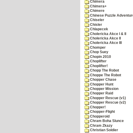
Chimera
Chimera+
Chimere
Chinese Puzzle Adventur
Chiseler
Chisler
Chlapecek
Cholericka Akce I & II
Cholericka Akce II
Cholericka Akce III
Chomper
Chop Suey
Chopin 2010
Choplifter
Choplifter!
Chopp The Robot
Choppe The Robot
Chopper Chase
Chopper Hunt
Chopper Mission
Chopper Raid
Chopper Rescue (v1)
Chopper Rescue (v2)
Chopper!
Chopper-Flight
Chopperoid
Chram Boha Slunce
Chram Zkazy
Christian Soldier