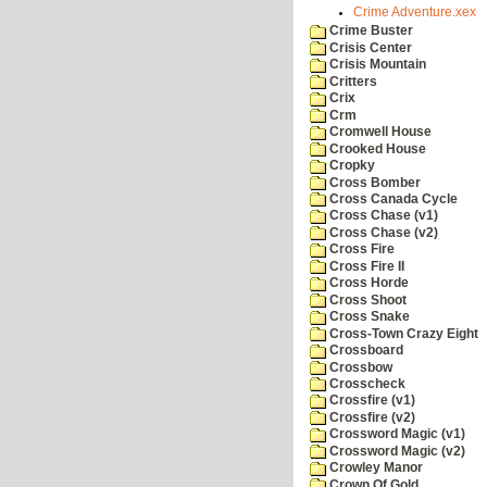
Crime Adventure.xex
Crime Buster
Crisis Center
Crisis Mountain
Critters
Crix
Crm
Cromwell House
Crooked House
Cropky
Cross Bomber
Cross Canada Cycle
Cross Chase (v1)
Cross Chase (v2)
Cross Fire
Cross Fire II
Cross Horde
Cross Shoot
Cross Snake
Cross-Town Crazy Eight
Crossboard
Crossbow
Crosscheck
Crossfire (v1)
Crossfire (v2)
Crossword Magic (v1)
Crossword Magic (v2)
Crowley Manor
Crown Of Gold