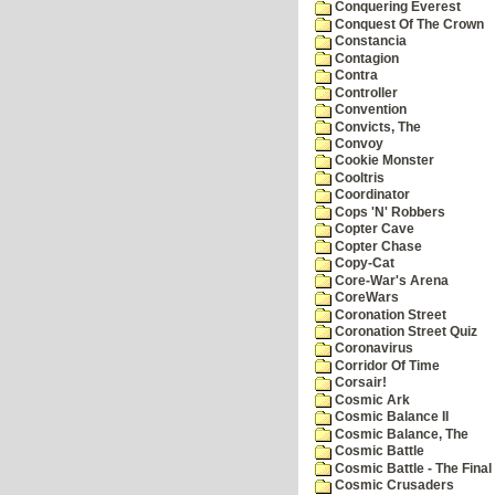
Conquering Everest
Conquest Of The Crown
Constancia
Contagion
Contra
Controller
Convention
Convicts, The
Convoy
Cookie Monster
Cooltris
Coordinator
Cops 'N' Robbers
Copter Cave
Copter Chase
Copy-Cat
Core-War's Arena
CoreWars
Coronation Street
Coronation Street Quiz
Coronavirus
Corridor Of Time
Corsair!
Cosmic Ark
Cosmic Balance II
Cosmic Balance, The
Cosmic Battle
Cosmic Battle - The Final 
Cosmic Crusaders