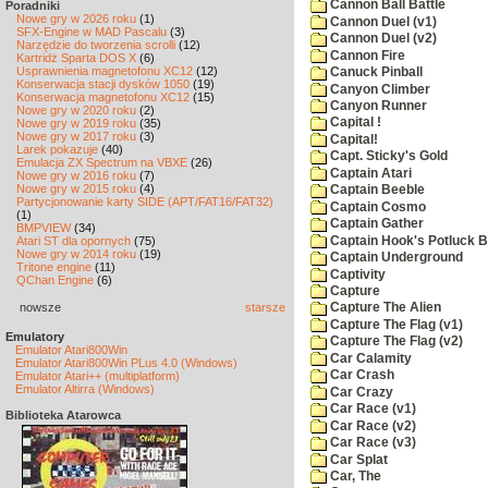
Cannon Ball Battle
Poradniki
Nowe gry w 2026 roku
(1)
Cannon Duel (v1)
SFX-Engine w MAD Pascalu
(3)
Cannon Duel (v2)
Narzędzie do tworzenia scrolli
(12)
Cannon Fire
Kartridż Sparta DOS X
(6)
Usprawnienia magnetofonu XC12
(12)
Canuck Pinball
Konserwacja stacji dysków 1050
(19)
Canyon Climber
Konserwacja magnetofonu XC12
(15)
Canyon Runner
Nowe gry w 2020 roku
(2)
Capital !
Nowe gry w 2019 roku
(35)
Nowe gry w 2017 roku
(3)
Capital!
Larek pokazuje
(40)
Capt. Sticky's Gold
Emulacja ZX Spectrum na VBXE
(26)
Captain Atari
Nowe gry w 2016 roku
(7)
Nowe gry w 2015 roku
(4)
Captain Beeble
Partycjonowanie karty SIDE (APT/FAT16/FAT32)
Captain Cosmo
(1)
Captain Gather
BMPVIEW
(34)
Captain Hook's Potluck B
Atari ST dla opornych
(75)
Nowe gry w 2014 roku
(19)
Captain Underground
Tritone engine
(11)
Captivity
QChan Engine
(6)
Capture
nowsze
starsze
Capture The Alien
Capture The Flag (v1)
Emulatory
Capture The Flag (v2)
Emulator Atari800Win
Car Calamity
Emulator Atari800Win PLus 4.0 (Windows)
Car Crash
Emulator Atari++ (multiplatform)
Emulator Altirra (Windows)
Car Crazy
Car Race (v1)
Biblioteka Atarowca
Car Race (v2)
Car Race (v3)
Car Splat
Car, The