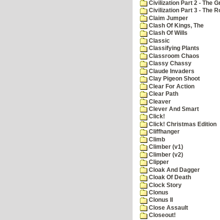
Civilization Part 2 - The 
Civilization Part 3 - The
Claim Jumper
Clash Of Kings, The
Clash Of Wills
Classic
Classifying Plants
Classroom Chaos
Classy Chassy
Claude Invaders
Clay Pigeon Shoot
Clear For Action
Clear Path
Cleaver
Clever And Smart
Click!
Click! Christmas Edition
Cliffhanger
Climb
Climber (v1)
Climber (v2)
Clipper
Cloak And Dagger
Cloak Of Death
Clock Story
Clonus
Clonus II
Close Assault
Closeout!