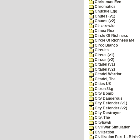
Christmas Eve
Chromatics
Chuckie Egg
Chutes (v1)
Chutes (v2)
Ciezarowka
Cimex Rex
Circle Of Richness
Circle Of Richness M4
Circo Bianco
Circuits
Circus (v1)
Circus (v2)
Citadel (v1)
Citadel (v2)
Citadel Warrior
Citadel, The
Cities UK
Citron 3kg
City Bomb
City Dangerous
City Defender (v1)
City Defender (v2)
City Destroyer
City, The
Cityhawk
Civil War Simulation
Civilization
Civilization Part 1 - Birth 