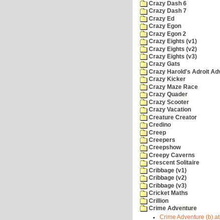
Crazy Dash 6
Crazy Dash 7
Crazy Ed
Crazy Egon
Crazy Egon 2
Crazy Eights (v1)
Crazy Eights (v2)
Crazy Eights (v3)
Crazy Gats
Crazy Harold's Adroit Ad
Crazy Kicker
Crazy Maze Race
Crazy Quader
Crazy Scooter
Crazy Vacation
Creature Creator
Credino
Creep
Creepers
Creepshow
Creepy Caverns
Crescent Solitaire
Cribbage (v1)
Cribbage (v2)
Cribbage (v3)
Cricket Maths
Crillion
Crime Adventure
Crime Adventure (b).at