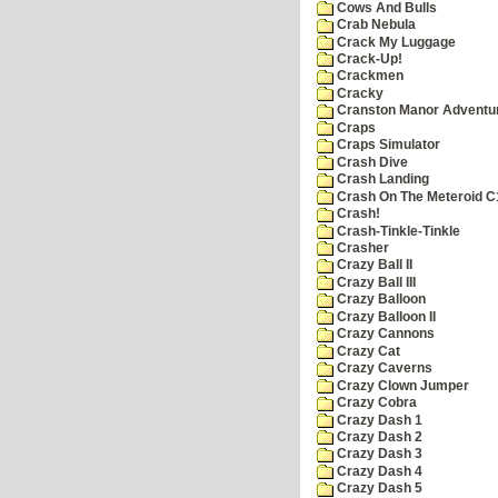
Cows And Bulls
Crab Nebula
Crack My Luggage
Crack-Up!
Crackmen
Cracky
Cranston Manor Adventu
Craps
Craps Simulator
Crash Dive
Crash Landing
Crash On The Meteroid C
Crash!
Crash-Tinkle-Tinkle
Crasher
Crazy Ball II
Crazy Ball III
Crazy Balloon
Crazy Balloon II
Crazy Cannons
Crazy Cat
Crazy Caverns
Crazy Clown Jumper
Crazy Cobra
Crazy Dash 1
Crazy Dash 2
Crazy Dash 3
Crazy Dash 4
Crazy Dash 5