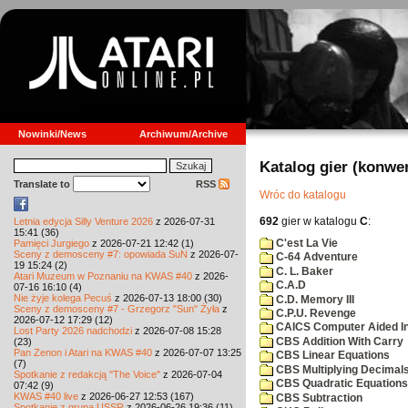
Nowinki/News
Archiwum/Archive
Katalog gier (konwe
Translate to
RSS
Wróc do katalogu
692
gier w katalogu
C
:
Letnia edycja Silly Venture 2026
z 2026-07-31
15:41 (36)
C'est La Vie
Pamięci Jurgiego
z 2026-07-21 12:42 (1)
Sceny z demosceny #7: opowiada SuN
z 2026-07-
C-64 Adventure
19 15:24 (2)
C. L. Baker
Atari Muzeum w Poznaniu na KWAS #40
z 2026-
C.A.D
07-16 16:10 (4)
Nie żyje kolega Pecuś
z 2026-07-13 18:00 (30)
C.D. Memory III
Sceny z demosceny #7 - Grzegorz "Sun" Żyła
z
C.P.U. Revenge
2026-07-12 17:29 (12)
CAICS Computer Aided Ins
Lost Party 2026 nadchodzi
z 2026-07-08 15:28
CBS Addition With Carry
(23)
Pan Zenon i Atari na KWAS #40
z 2026-07-07 13:25
CBS Linear Equations
(7)
CBS Multiplying Decimals
Spotkanie z redakcją "The Voice"
z 2026-07-04
CBS Quadratic Equations
07:42 (9)
KWAS #40 live
z 2026-06-27 12:53 (167)
CBS Subtraction
Spotkanie z grupą USSR
z 2026-06-26 19:36 (11)