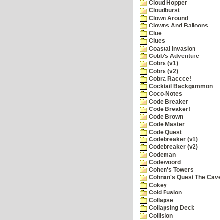
Cloud Hopper
Cloudburst
Clown Around
Clowns And Balloons
Clue
Clues
Coastal Invasion
Cobb's Adventure
Cobra (v1)
Cobra (v2)
Cobra Raccce!
Cocktail Backgammon
Coco-Notes
Code Breaker
Code Breaker!
Code Brown
Code Master
Code Quest
Codebreaker (v1)
Codebreaker (v2)
Codeman
Codewoord
Cohen's Towers
Cohnan's Quest The Cave
Cokey
Cold Fusion
Collapse
Collapsing Deck
Collision