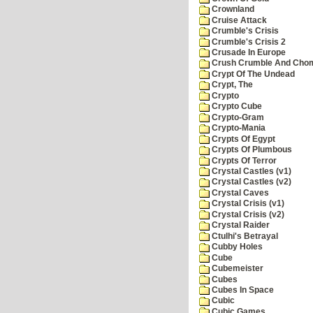
Crownland
Cruise Attack
Crumble's Crisis
Crumble's Crisis 2
Crusade In Europe
Crush Crumble And Cho
Crypt Of The Undead
Crypt, The
Crypto
Crypto Cube
Crypto-Gram
Crypto-Mania
Crypts Of Egypt
Crypts Of Plumbous
Crypts Of Terror
Crystal Castles (v1)
Crystal Castles (v2)
Crystal Caves
Crystal Crisis (v1)
Crystal Crisis (v2)
Crystal Raider
Ctulhi's Betrayal
Cubby Holes
Cube
Cubemeister
Cubes
Cubes In Space
Cubic
Cubic Games