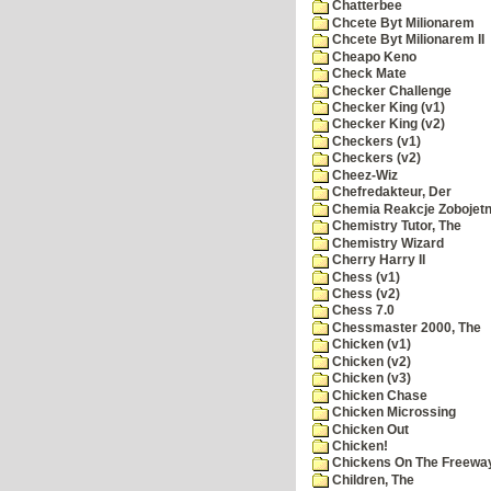
Chatterbee
Chcete Byt Milionarem
Chcete Byt Milionarem II
Cheapo Keno
Check Mate
Checker Challenge
Checker King (v1)
Checker King (v2)
Checkers (v1)
Checkers (v2)
Cheez-Wiz
Chefredakteur, Der
Chemia Reakcje Zobojetn
Chemistry Tutor, The
Chemistry Wizard
Cherry Harry II
Chess (v1)
Chess (v2)
Chess 7.0
Chessmaster 2000, The
Chicken (v1)
Chicken (v2)
Chicken (v3)
Chicken Chase
Chicken Microssing
Chicken Out
Chicken!
Chickens On The Freewa
Children, The