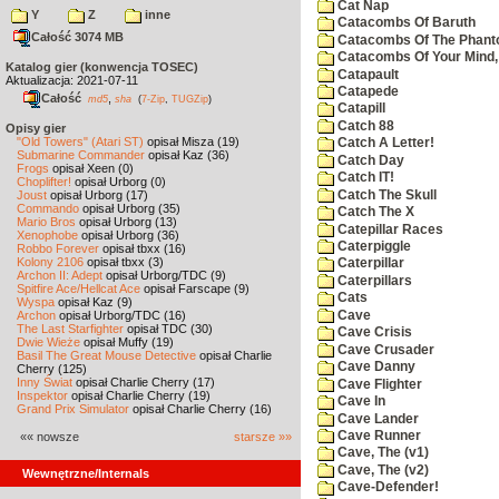
Cat Nap
Y
Z
inne
Catacombs Of Baruth
Całość 3074 MB
Catacombs Of The Phan
Catacombs Of Your Mind,
Katalog gier (konwencja TOSEC)
Catapault
Aktualizacja: 2021-07-11
Catapede
Całość
,
md5
sha
(
7-Zip
,
TUGZip
)
Catapill
Catch 88
Opisy gier
"Old Towers" (Atari ST)
opisał Misza (19)
Catch A Letter!
Submarine Commander
opisał Kaz (36)
Catch Day
Frogs
opisał Xeen (0)
Catch IT!
Choplifter!
opisał Urborg (0)
Catch The Skull
Joust
opisał Urborg (17)
Commando
opisał Urborg (35)
Catch The X
Mario Bros
opisał Urborg (13)
Catepillar Races
Xenophobe
opisał Urborg (36)
Caterpiggle
Robbo Forever
opisał tbxx (16)
Kolony 2106
opisał tbxx (3)
Caterpillar
Archon II: Adept
opisał Urborg/TDC (9)
Caterpillars
Spitfire Ace/Hellcat Ace
opisał Farscape (9)
Cats
Wyspa
opisał Kaz (9)
Cave
Archon
opisał Urborg/TDC (16)
The Last Starfighter
opisał TDC (30)
Cave Crisis
Dwie Wieże
opisał Muffy (19)
Cave Crusader
Basil The Great Mouse Detective
opisał Charlie
Cave Danny
Cherry (125)
Inny Świat
opisał Charlie Cherry (17)
Cave Flighter
Inspektor
opisał Charlie Cherry (19)
Cave In
Grand Prix Simulator
opisał Charlie Cherry (16)
Cave Lander
Cave Runner
«« nowsze
starsze »»
Cave, The (v1)
Cave, The (v2)
Wewnętrzne/Internals
Cave-Defender!