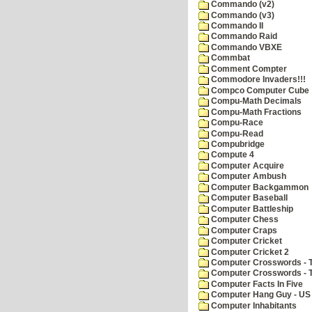
Commando (v2)
Commando (v3)
Commando II
Commando Raid
Commando VBXE
Commbat
Comment Compter
Commodore Invaders!!!
Compco Computer Cube
Compu-Math Decimals
Compu-Math Fractions
Compu-Race
Compu-Read
Compubridge
Compute 4
Computer Acquire
Computer Ambush
Computer Backgammon
Computer Baseball
Computer Battleship
Computer Chess
Computer Craps
Computer Cricket
Computer Cricket 2
Computer Crosswords - T
Computer Crosswords - 
Computer Facts In Five
Computer Hang Guy - US 
Computer Inhabitants