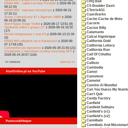
CHQ Ball
KWAS #40 - zabierzcie Atari Portfolio!
z 2026-06-23
CS Boulder Dash
08:12 (0)
KWAS #40 - naprawa retrosprzętu
z 2026-06-21
CTetris4G1
17:15 (1)
Caardvarks
Sceny z demosceny #7 z Bigerem i MBR
z 2026-
Cache-Cache de Mots
06-19 22:08 (0)
Cacorm
Atari Floppy Image Toolkit
z 2026-06-17 13:51 (9)
Spotkanie online z grupą LST
z 2026-06-16 16:32
Cactus Billy
(17)
Calamanis
Recoil zintegrowany z macOS
z 2026-06-13 21:34
Calcul Algebrique
(5)
KWAS #40 odbędzie się w Katowicach
z 2026-06-
California Gold
07 17:59 (25)
California Lottery
Commodore po atarowsku
z 2026-05-28 21:50 (21)
California Run
Urządzenie z rekordowo szybką transmisją SIO!
z
Call Of Cthulhu
2026-05-24 20:57 (116)
Calla
«« nowsze
starsze »»
Callisto
Cambodia
AtariOnline.pl na YouTube
Camel
Cameleon
Camelot
Camino Al Mundial
Can You Guess My Numb
Can't Quit
Candy Factory
Canfield
Canfield Solitaire
Canfield's (v1)
Canfield's (v2)
Cannibals
Pomocnik/Helper
Cannibals And Missionar