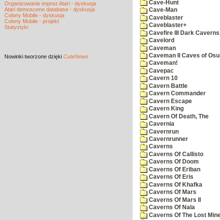
Cave-Hunt
Organizowanie imprez Atari - dyskusja
Atari demoscene database - dyskusja
Cave-Man
Colony Mobile - dyskusja
Caveblaster
Colony Mobile - projekt
Caveblaster+
Statystyki
Cavefire III Dark Caverns
Cavelord
Caveman
Caveman II Caves of Os
Nowinki
tworzone dzięki
CuteNews
Caveman!
Cavepac
Cavern 10
Cavern Battle
Cavern Commander
Cavern Escape
Cavern King
Cavern Of Death, The
Cavernia
Cavernrun
Cavernrunner
Caverns
Caverns Of Callisto
Caverns Of Doom
Caverns Of Eriban
Caverns Of Eris
Caverns Of Khafka
Caverns Of Mars
Caverns Of Mars II
Caverns Of Nala
Caverns Of The Lost Min