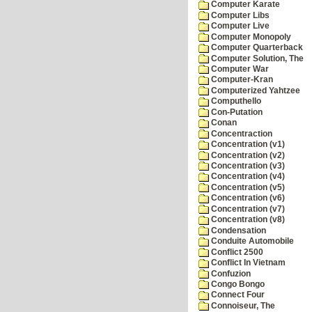
Computer Karate
Computer Libs
Computer Live
Computer Monopoly
Computer Quarterback
Computer Solution, The
Computer War
Computer-Kran
Computerized Yahtzee
Computhello
Con-Putation
Conan
Concentraction
Concentration (v1)
Concentration (v2)
Concentration (v3)
Concentration (v4)
Concentration (v5)
Concentration (v6)
Concentration (v7)
Concentration (v8)
Condensation
Conduite Automobile
Conflict 2500
Conflict In Vietnam
Confuzion
Congo Bongo
Connect Four
Connoiseur, The