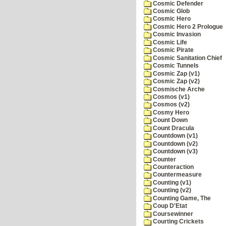
Cosmic Defender
Cosmic Glob
Cosmic Hero
Cosmic Hero 2 Prologue
Cosmic Invasion
Cosmic Life
Cosmic Pirate
Cosmic Sanitation Chief
Cosmic Tunnels
Cosmic Zap (v1)
Cosmic Zap (v2)
Cosmische Arche
Cosmos (v1)
Cosmos (v2)
Cosmy Hero
Count Down
Count Dracula
Countdown (v1)
Countdown (v2)
Countdown (v3)
Counter
Counteraction
Countermeasure
Counting (v1)
Counting (v2)
Counting Game, The
Coup D'Etat
Coursewinner
Courting Crickets