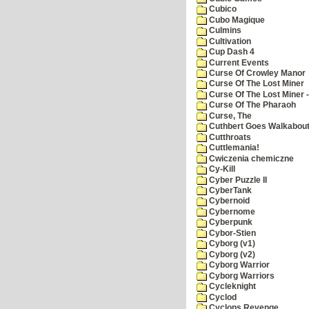
Cubico
Cubo Magique
Culmins
Cultivation
Cup Dash 4
Current Events
Curse Of Crowley Manor
Curse Of The Lost Miner
Curse Of The Lost Miner
Curse Of The Pharaoh
Curse, The
Cuthbert Goes Walkabou
Cutthroats
Cuttlemania!
Cwiczenia chemiczne
Cy-Kill
Cyber Puzzle II
CyberTank
Cybernoid
Cybernome
Cyberpunk
Cybor-Stien
Cyborg (v1)
Cyborg (v2)
Cyborg Warrior
Cyborg Warriors
Cycleknight
Cyclod
Cyclops Revenge