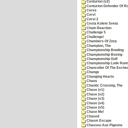
Centurion (v2)
Centurion Defender Of 
Ceres
Cervi
Cervi 2
Cesta Kolem Sveta
Chain Reaction
Challenge 5
Challenge!
Chambers Of Zorp
Champion, The
Championship Bowling
Championship Boxing
Championship Golf
Championship Lode Runn
Chancellor Of The Exche
Change
Changing Hearts
Chaos
Chaotic Crossing, The
Chase (v1)
Chase (v2)
Chase (v3)
Chase (v4)
Chase (v5)
Chase Me!
Chased
Chasm Escape
Chasseu Aux Pigeons