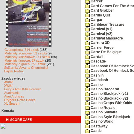
Carcer
Card Games For The Atar
Card Grabber
Cardio Quiz
Cargar
Caribbean Treasure
Carnival (v1)
Carnival (v2)
Carnival Massacre
Carrera 3D
Carrier Force
Czasopisma: 714 sztuk
(185)
Carte De Belgique
Materiały scenowe: 32 sztuki
(9)
Cartfall
Materiały książkowe: 141 sztuk
(55)
Materiały firmowe: 27 sztuk
(20)
Cascade
Materiały o grach: 351 sztuk
(211)
Casebook Of Hemlock Soa
Spiżarnia Voya na Chomikuj.pl
Casebook Of Hemlock Soa
Bajtek Redux
Cash In
Zasoby wiedzy
Cashdash
Atariki
Casino
XWiki
Gury's Atari 8-bit Forever
Casino Baccarat
Atarimania
Casino Blackjack (v1)
Atari Archives
Casino Blackjack (v2)
Drygol's Retro Hacks
Casino Craps With Odds
XL Search
Casino Royale!
Kontakt
Casino Solitaire
Casino Style Blackjack
HI SCORE CAFÉ
Casino World
Castaway
Castle