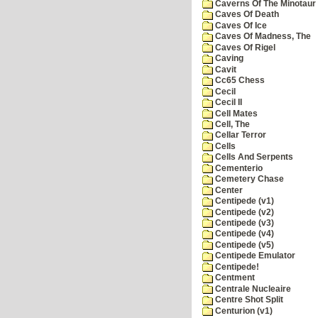
Caverns Of The Minotaur
Caves Of Death
Caves Of Ice
Caves Of Madness, The
Caves Of Rigel
Caving
Cavit
Cc65 Chess
Cecil
Cecil II
Cell Mates
Cell, The
Cellar Terror
Cells
Cells And Serpents
Cementerio
Cemetery Chase
Center
Centipede (v1)
Centipede (v2)
Centipede (v3)
Centipede (v4)
Centipede (v5)
Centipede Emulator
Centipede!
Centment
Centrale Nucleaire
Centre Shot Split
Centurion (v1)