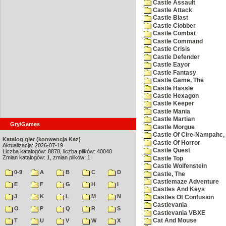
Castle Assault
Castle Attack
Castle Blast
Castle Clobber
Castle Combat
Castle Command
Castle Crisis
Castle Defender
Castle Eayor
Castle Fantasy
Castle Game, The
Castle Hassle
Castle Hexagon
Castle Keeper
Castle Mania
Castle Martian
Gry/Games
Castle Morgue
Castle Of Cire-Nampahc,
Katalog gier (konwencja Kaz)
Castle Of Horror
Aktualizacja: 2026-07-19
Castle Quest
Liczba katalogów: 8878, liczba plików: 40040
Zmian katalogów: 1, zmian plików: 1
Castle Top
Castle Wolfenstein
0-9
A
B
C
D
Castle, The
Castlemaze Adventure
E
F
G
H
I
Castles And Keys
J
K
L
M
N
Castles Of Confusion
Castlevania
O
P
Q
R
S
Castlevania VBXE
T
U
V
W
X
Cat And Mouse