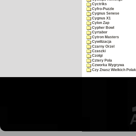
Cyctriks
Cyfro-Puzzle
Cygnus Senese
Cygnus X1
Cylon Zap
Cypher Bowl
Cyrtabor
Cytron Masters
Cywilizacja
Czarny Orzel
Czaszki
Czolgi
Cztery Pola
Czworka Wygrywa
Czy Znasz Wielkich Pola