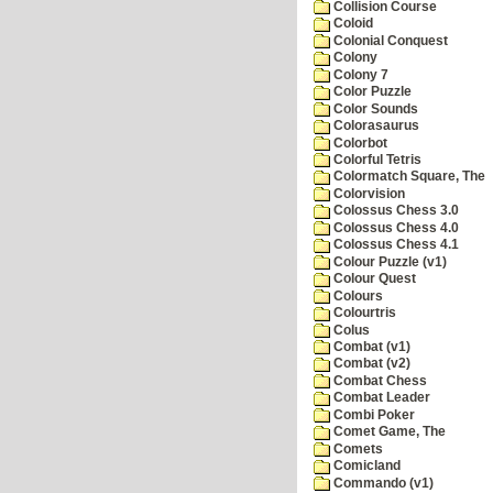
Collision Course
Coloid
Colonial Conquest
Colony
Colony 7
Color Puzzle
Color Sounds
Colorasaurus
Colorbot
Colorful Tetris
Colormatch Square, The
Colorvision
Colossus Chess 3.0
Colossus Chess 4.0
Colossus Chess 4.1
Colour Puzzle (v1)
Colour Quest
Colours
Colourtris
Colus
Combat (v1)
Combat (v2)
Combat Chess
Combat Leader
Combi Poker
Comet Game, The
Comets
Comicland
Commando (v1)