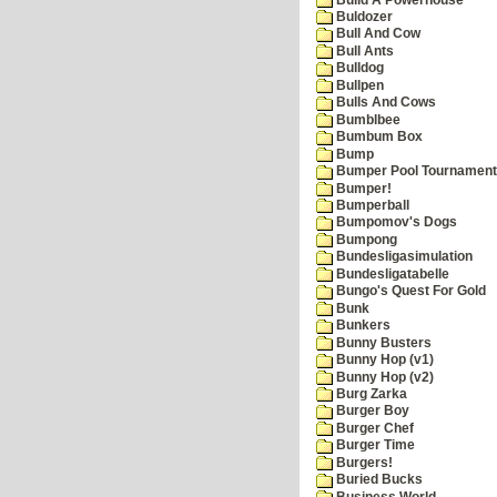
Buldozer
Bull And Cow
Bull Ants
Bulldog
Bullpen
Bulls And Cows
Bumblbee
Bumbum Box
Bump
Bumper Pool Tournament
Bumper!
Bumperball
Bumpomov's Dogs
Bumpong
Bundesligasimulation
Bundesligatabelle
Bungo's Quest For Gold
Bunk
Bunkers
Bunny Busters
Bunny Hop (v1)
Bunny Hop (v2)
Burg Zarka
Burger Boy
Burger Chef
Burger Time
Burgers!
Buried Bucks
Business World