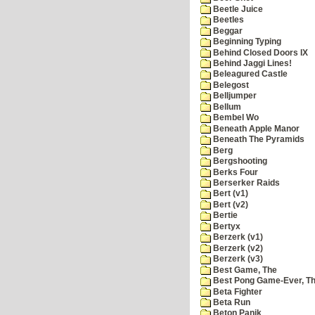
Beetle Juice
Beetles
Beggar
Beginning Typing
Behind Closed Doors IX
Behind Jaggi Lines!
Beleagured Castle
Belegost
Belljumper
Bellum
Bembel Wo
Beneath Apple Manor
Beneath The Pyramids
Berg
Bergshooting
Berks Four
Berserker Raids
Bert (v1)
Bert (v2)
Bertie
Bertyx
Berzerk (v1)
Berzerk (v2)
Berzerk (v3)
Best Game, The
Best Pong Game-Ever, T
Beta Fighter
Beta Run
Beton Panik