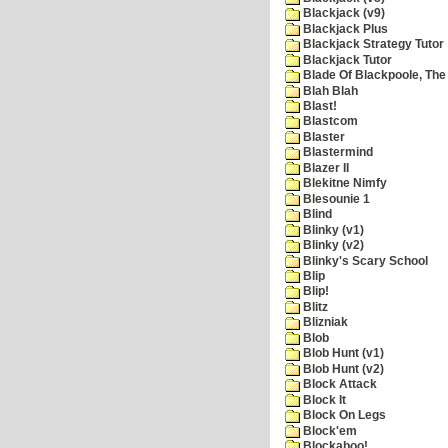
Blackjack (v9)
Blackjack Plus
Blackjack Strategy Tutor
Blackjack Tutor
Blade Of Blackpoole, The
Blah Blah
Blast!
Blastcom
Blaster
Blastermind
Blazer II
Blekitne Nimfy
Blesounie 1
Blind
Blinky (v1)
Blinky (v2)
Blinky's Scary School
Blip
Blip!
Blitz
Blizniak
Blob
Blob Hunt (v1)
Blob Hunt (v2)
Block Attack
Block It
Block On Legs
Block'em
Blockaboo!