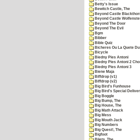
Betty's Issue
Bewitch Castle, The
Beyond Castle Blackthor
Beyond Castle Wolfenste
Beyond The Door
Beyond The Evil
Bgm
Bibber
Bible Quiz
Bicheres Ou La Quete Du
Bicycle
Biedny Pies Antoni
Biedny Pies Antoni 2 Cho
Biedny Pies Antoni 3
Biene Maja
Biffdrop (v1)
Biffdrop (v2)
Big Bird's Funhouse
Big Bird's Special Delive
Big Boggle
Big Bump, The
Big House, The
Big Math Attack
Big Mess
Big Mouth Jack
Big Numbers
Big Quest!, The
Bigfoot
Bijets, The