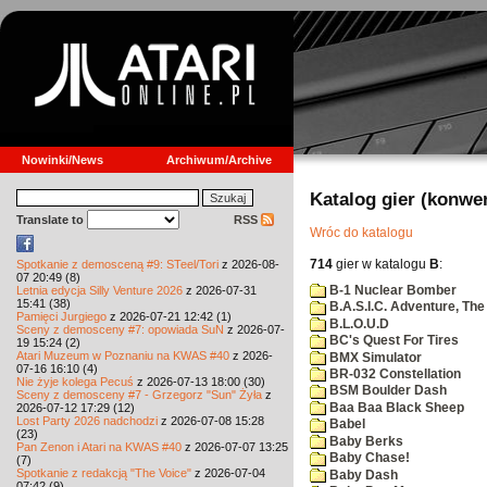
Nowinki/News
Archiwum/Archive
Katalog gier (konwe
Translate to
RSS
Wróc do katalogu
714
gier w katalogu
B
:
Spotkanie z demosceną #9: STeel/Tori
z 2026-08-
07 20:49 (8)
B-1 Nuclear Bomber
Letnia edycja Silly Venture 2026
z 2026-07-31
15:41 (38)
B.A.S.I.C. Adventure, The
Pamięci Jurgiego
z 2026-07-21 12:42 (1)
B.L.O.U.D
Sceny z demosceny #7: opowiada SuN
z 2026-07-
BC's Quest For Tires
19 15:24 (2)
Atari Muzeum w Poznaniu na KWAS #40
z 2026-
BMX Simulator
07-16 16:10 (4)
BR-032 Constellation
Nie żyje kolega Pecuś
z 2026-07-13 18:00 (30)
BSM Boulder Dash
Sceny z demosceny #7 - Grzegorz "Sun" Żyła
z
Baa Baa Black Sheep
2026-07-12 17:29 (12)
Lost Party 2026 nadchodzi
z 2026-07-08 15:28
Babel
(23)
Baby Berks
Pan Zenon i Atari na KWAS #40
z 2026-07-07 13:25
Baby Chase!
(7)
Spotkanie z redakcją "The Voice"
z 2026-07-04
Baby Dash
07:42 (9)