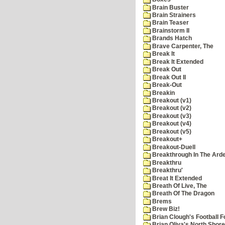
Brain Buster
Brain Strainers
Brain Teaser
Brainstorm II
Brands Hatch
Brave Carpenter, The
Break It
Break It Extended
Break Out
Break Out II
Break-Out
Breakin
Breakout (v1)
Breakout (v2)
Breakout (v3)
Breakout (v4)
Breakout (v5)
Breakout+
Breakout-Duell
Breakthrough In The Ard
Breakthru
Breakthru'
Breat It Extended
Breath Of Live, The
Breath Of The Dragon
Brems
Brew Biz!
Brian Clough's Football F
Brian Oliva's North Shore