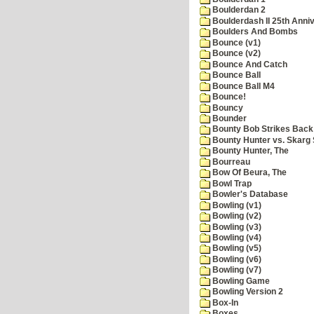
Boulderdan 2
Boulderdash II 25th Anni
Boulders And Bombs
Bounce (v1)
Bounce (v2)
Bounce And Catch
Bounce Ball
Bounce Ball M4
Bounce!
Bouncy
Bounder
Bounty Bob Strikes Back
Bounty Hunter vs. Skarg S
Bounty Hunter, The
Bourreau
Bow Of Beura, The
Bowl Trap
Bowler's Database
Bowling (v1)
Bowling (v2)
Bowling (v3)
Bowling (v4)
Bowling (v5)
Bowling (v6)
Bowling (v7)
Bowling Game
Bowling Version 2
Box-In
Boxes