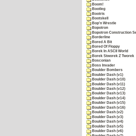
Boom!
Bootleg
Bootris
Bootskell
Bop'n Wrestle
Bopotron
Bopotron Construction S
Borderline
Bored A Bit
Bored Of Floppy
Borek In ASCII World
Borek Stworek Z Tworek
Bosconian
Boss Invader
Boulder Bombers
Boulder Dash (v1)
Boulder Dash (v10)
Boulder Dash (v11)
Boulder Dash (v12)
Boulder Dash (v13)
Boulder Dash (v14)
Boulder Dash (v15)
Boulder Dash (v16)
Boulder Dash (v2)
Boulder Dash (v3)
Boulder Dash (v4)
Boulder Dash (v5)
Boulder Dash (v6)
Boulder Dash (v7)