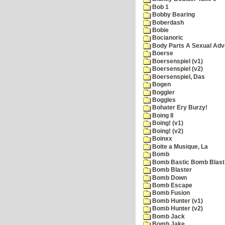
Bob 1
Bobby Bearing
Boberdash
Bobie
Bocianoric
Body Parts A Sexual Adv
Boerse
Boersenspiel (v1)
Boersenspiel (v2)
Boersenspiel, Das
Bogen
Boggler
Boggles
Bohater Ery Burzy!
Boing II
Boing! (v1)
Boing! (v2)
Boinxx
Boite a Musique, La
Bomb
Bomb Bastic Bomb Blast 
Bomb Blaster
Bomb Down
Bomb Escape
Bomb Fusion
Bomb Hunter (v1)
Bomb Hunter (v2)
Bomb Jack
Bomb Jake