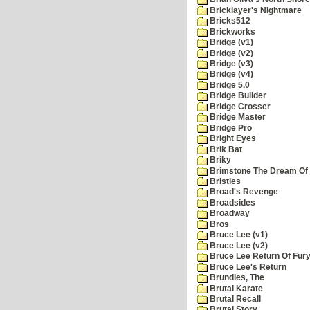
Bricklayer's Nightmare
Bricks512
Brickworks
Bridge (v1)
Bridge (v2)
Bridge (v3)
Bridge (v4)
Bridge 5.0
Bridge Builder
Bridge Crosser
Bridge Master
Bridge Pro
Bright Eyes
Brik Bat
Briky
Brimstone The Dream Of
Bristles
Broad's Revenge
Broadsides
Broadway
Bros
Bruce Lee (v1)
Bruce Lee (v2)
Bruce Lee Return Of Fur
Bruce Lee's Return
Brundles, The
Brutal Karate
Brutal Recall
Brutal Story