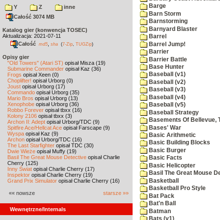
Barge
Y
Z
inne
Barn Storm
Całość 3074 MB
Barnstorming
Barnyard Blaster
Katalog gier (konwencja TOSEC)
Aktualizacja: 2021-07-11
Barrel
Całość
,
Barrel Jump!
md5
sha
(
7-Zip
,
TUGZip
)
Barrier
Opisy gier
Barrier Battle
"Old Towers" (Atari ST)
opisał Misza (19)
Base Hunter
Submarine Commander
opisał Kaz (36)
Baseball (v1)
Frogs
opisał Xeen (0)
Choplifter!
opisał Urborg (0)
Baseball (v2)
Joust
opisał Urborg (17)
Baseball (v3)
Commando
opisał Urborg (35)
Baseball (v4)
Mario Bros
opisał Urborg (13)
Xenophobe
opisał Urborg (36)
Baseball (v5)
Robbo Forever
opisał tbxx (16)
Baseball Strategy
Kolony 2106
opisał tbxx (3)
Basements Of Bellevue, 
Archon II: Adept
opisał Urborg/TDC (9)
Bases' War
Spitfire Ace/Hellcat Ace
opisał Farscape (9)
Wyspa
opisał Kaz (9)
Basic Arithmetic
Archon
opisał Urborg/TDC (16)
Basic Building Blocks
The Last Starfighter
opisał TDC (30)
Basic Burger
Dwie Wieże
opisał Muffy (19)
Basil The Great Mouse Detective
opisał Charlie
Basic Facts
Cherry (125)
Basic Helicopter
Inny Świat
opisał Charlie Cherry (17)
Basil The Great Mouse De
Inspektor
opisał Charlie Cherry (19)
Basketball
Grand Prix Simulator
opisał Charlie Cherry (16)
Basketball Pro Style
«« nowsze
starsze »»
Bat Pack
Bat'n Ball
Wewnętrzne/Internals
Batman
Bats (v1)