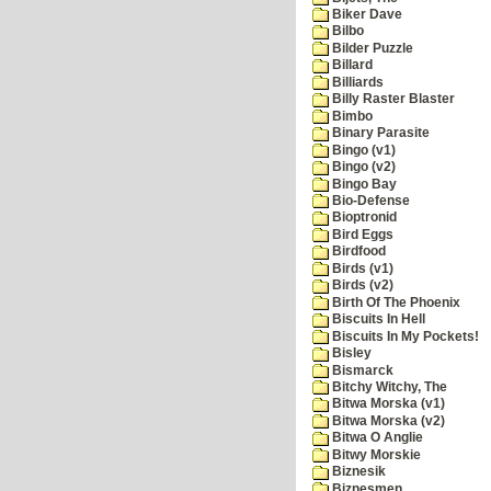
Biker Dave
Bilbo
Bilder Puzzle
Billard
Billiards
Billy Raster Blaster
Bimbo
Binary Parasite
Bingo (v1)
Bingo (v2)
Bingo Bay
Bio-Defense
Bioptronid
Bird Eggs
Birdfood
Birds (v1)
Birds (v2)
Birth Of The Phoenix
Biscuits In Hell
Biscuits In My Pockets!
Bisley
Bismarck
Bitchy Witchy, The
Bitwa Morska (v1)
Bitwa Morska (v2)
Bitwa O Anglie
Bitwy Morskie
Biznesik
Biznesmen