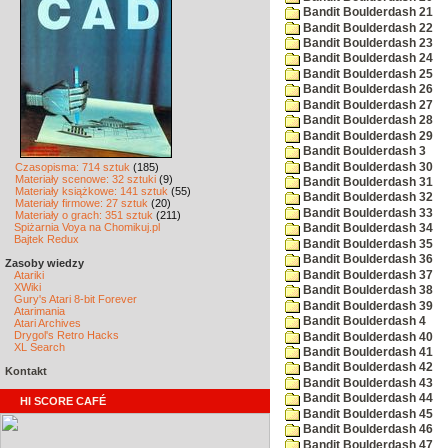
Bandit Boulderdash 21
Bandit Boulderdash 22
Bandit Boulderdash 23
Bandit Boulderdash 24
Bandit Boulderdash 25
Bandit Boulderdash 26
Bandit Boulderdash 27
Bandit Boulderdash 28
Bandit Boulderdash 29
Bandit Boulderdash 3
Bandit Boulderdash 30
Czasopisma: 714 sztuk
(185)
Materiały scenowe: 32 sztuki
(9)
Bandit Boulderdash 31
Materiały książkowe: 141 sztuk
(55)
Bandit Boulderdash 32
Materiały firmowe: 27 sztuk
(20)
Bandit Boulderdash 33
Materiały o grach: 351 sztuk
(211)
Spiżarnia Voya na Chomikuj.pl
Bandit Boulderdash 34
Bajtek Redux
Bandit Boulderdash 35
Bandit Boulderdash 36
Zasoby wiedzy
Bandit Boulderdash 37
Atariki
XWiki
Bandit Boulderdash 38
Gury's Atari 8-bit Forever
Bandit Boulderdash 39
Atarimania
Bandit Boulderdash 4
Atari Archives
Drygol's Retro Hacks
Bandit Boulderdash 40
XL Search
Bandit Boulderdash 41
Bandit Boulderdash 42
Kontakt
Bandit Boulderdash 43
Bandit Boulderdash 44
HI SCORE CAFÉ
Bandit Boulderdash 45
Bandit Boulderdash 46
Bandit Boulderdash 47