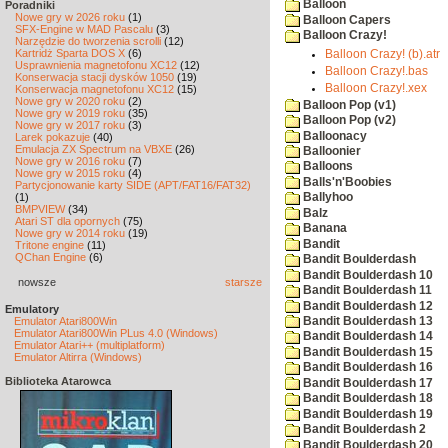
Balloon
Poradniki
Nowe gry w 2026 roku
(1)
Balloon Capers
SFX-Engine w MAD Pascalu
(3)
Balloon Crazy!
Narzędzie do tworzenia scrolli
(12)
Kartridż Sparta DOS X
(6)
Balloon Crazy! (b).atr
Usprawnienia magnetofonu XC12
(12)
Balloon Crazy!.bas
Konserwacja stacji dysków 1050
(19)
Balloon Crazy!.xex
Konserwacja magnetofonu XC12
(15)
Nowe gry w 2020 roku
(2)
Balloon Pop (v1)
Nowe gry w 2019 roku
(35)
Balloon Pop (v2)
Nowe gry w 2017 roku
(3)
Balloonacy
Larek pokazuje
(40)
Emulacja ZX Spectrum na VBXE
(26)
Balloonier
Nowe gry w 2016 roku
(7)
Balloons
Nowe gry w 2015 roku
(4)
Balls'n'Boobies
Partycjonowanie karty SIDE (APT/FAT16/FAT32)
(1)
Ballyhoo
BMPVIEW
(34)
Balz
Atari ST dla opornych
(75)
Banana
Nowe gry w 2014 roku
(19)
Bandit
Tritone engine
(11)
QChan Engine
(6)
Bandit Boulderdash
Bandit Boulderdash 10
nowsze
starsze
Bandit Boulderdash 11
Bandit Boulderdash 12
Emulatory
Bandit Boulderdash 13
Emulator Atari800Win
Emulator Atari800Win PLus 4.0 (Windows)
Bandit Boulderdash 14
Emulator Atari++ (multiplatform)
Bandit Boulderdash 15
Emulator Altirra (Windows)
Bandit Boulderdash 16
Biblioteka Atarowca
Bandit Boulderdash 17
Bandit Boulderdash 18
Bandit Boulderdash 19
Bandit Boulderdash 2
Bandit Boulderdash 20