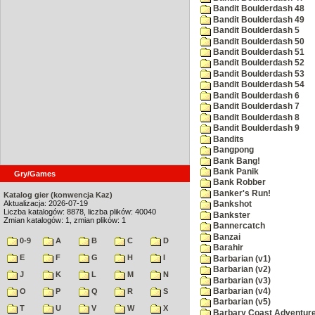
Bandit Boulderdash 48
Bandit Boulderdash 49
Bandit Boulderdash 5
Bandit Boulderdash 50
Bandit Boulderdash 51
Bandit Boulderdash 52
Bandit Boulderdash 53
Bandit Boulderdash 54
Bandit Boulderdash 6
Bandit Boulderdash 7
Bandit Boulderdash 8
Bandit Boulderdash 9
Bandits
Bangpong
Bank Bang!
Bank Panik
Gry/Games
Bank Robber
Banker's Run!
Katalog gier (konwencja Kaz)
Aktualizacja: 2026-07-19
Bankshot
Liczba katalogów: 8878, liczba plików: 40040
Bankster
Zmian katalogów: 1, zmian plików: 1
Bannercatch
Banzai
0-9
A
B
C
D
Barahir
E
F
G
H
I
Barbarian (v1)
Barbarian (v2)
J
K
L
M
N
Barbarian (v3)
Barbarian (v4)
O
P
Q
R
S
Barbarian (v5)
T
U
V
W
X
Barbary Coast Adventur