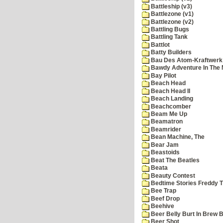
Battleship (v3)
Battlezone (v1)
Battlezone (v2)
Battling Bugs
Battling Tank
Battlot
Batty Builders
Bau Des Atom-Kraftwerk
Bawdy Adventure In The 
Bay Pilot
Beach Head
Beach Head II
Beach Landing
Beachcomber
Beam Me Up
Beamatron
Beamrider
Bean Machine, The
Bear Jam
Beastoids
Beat The Beatles
Beata
Beauty Contest
Bedtime Stories Freddy Th
Bee Trap
Beef Drop
Beehive
Beer Belly Burt In Brew B
Beer Shot