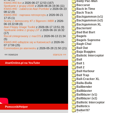
Baby Pac-Man
KWAS #40 live
z 2026-06-27 12:53 (167)
Baccarat
Spotkanie z grupą USSR
z 2026-06-26 19:36 (11)
KWAS #40 - zabierzcie Atari Portfolio!
z 2026-06-23
Back In Time
08:12 (0)
Back Track
KWAS #40 - naprawa retrosprzętu
z 2026-06-21
Backgammon (v1)
17:15 (1)
Backgammon (v2)
Sceny z demosceny #7 z Bigerem i MBR
z 2026-
06-19 22:08 (0)
Backgammon XL
Atari Floppy Image Toolkit
z 2026-06-17 13:51 (9)
Bacterion!
Spotkanie online z grupą LST
z 2026-06-16 16:32
Bad Bat Bart
(17)
Recoil zintegrowany z macOS
z 2026-06-13 21:34
Bagels
(5)
Bagels Supreme
KWAS #40 odbędzie się w Katowicach
z 2026-06-
Bagh Chal
07 17:59 (25)
Bail Out
Commodore po atarowsku
z 2026-05-28 21:50 (21)
Baja Buggies
«« nowsze
starsze »»
Balistic Interceptor
Ball
AtariOnline.pl na YouTube
Ball 1
Ball 2
Ball Harbour
Ball Trap
Ball-Cracker XL
Balla-Balla
Ballbender
Ballblaster
Ballblazer (v1)
Ballblazer (v2)
Ballistic Interceptor
Ballistics
Pomocnik/Helper
Ballon'87