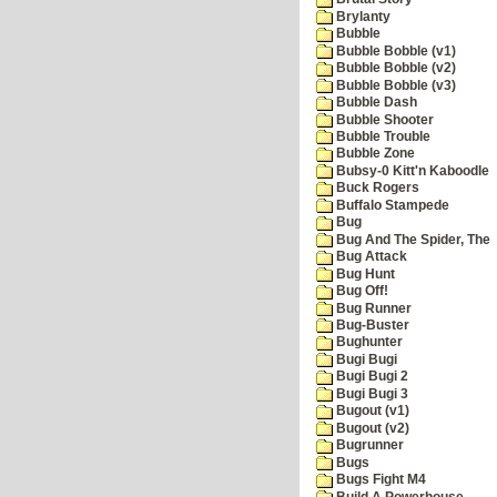
Brylanty
Bubble
Bubble Bobble (v1)
Bubble Bobble (v2)
Bubble Bobble (v3)
Bubble Dash
Bubble Shooter
Bubble Trouble
Bubble Zone
Bubsy-0 Kitt'n Kaboodle
Buck Rogers
Buffalo Stampede
Bug
Bug And The Spider, The
Bug Attack
Bug Hunt
Bug Off!
Bug Runner
Bug-Buster
Bughunter
Bugi Bugi
Bugi Bugi 2
Bugi Bugi 3
Bugout (v1)
Bugout (v2)
Bugrunner
Bugs
Bugs Fight M4
Build A Powerhouse