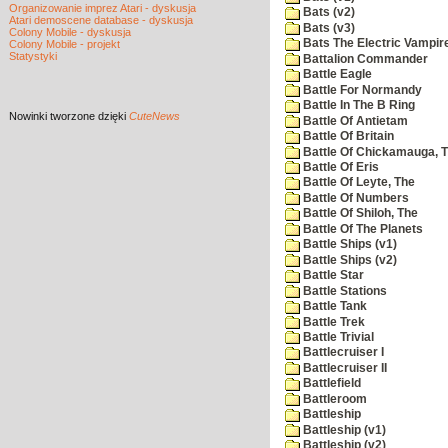
Organizowanie imprez Atari - dyskusja
Bats (v2)
Atari demoscene database - dyskusja
Bats (v3)
Colony Mobile - dyskusja
Bats The Electric Vampi
Colony Mobile - projekt
Statystyki
Battalion Commander
Battle Eagle
Battle For Normandy
Battle In The B Ring
Nowinki
tworzone dzięki
CuteNews
Battle Of Antietam
Battle Of Britain
Battle Of Chickamauga, 
Battle Of Eris
Battle Of Leyte, The
Battle Of Numbers
Battle Of Shiloh, The
Battle Of The Planets
Battle Ships (v1)
Battle Ships (v2)
Battle Star
Battle Stations
Battle Tank
Battle Trek
Battle Trivial
Battlecruiser I
Battlecruiser II
Battlefield
Battleroom
Battleship
Battleship (v1)
Battleship (v2)