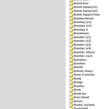
Bomb Run
Bomb Squad (v1)
Bomb Squad (v2)
Bomb Square Duel
Bombardment
Bombay (v1)
Bombay (v2)
Bombay II
Bombeeno
Bomber (v1)
Bomber (v2)
Bomber (v3)
Bomber (v4)
Bomber Attack
Bomber Jack
Bombers
Bombex
Bombi
Bombs Away!
Bone Cruncher
Bong
Bongo
Bonifac
Bonk
Bonk'em
Bons Bond
Bonzo
Booby Jackpot
Bookshelf