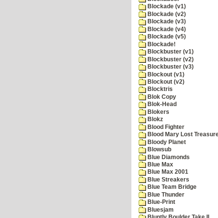
Blockade (v1)
Blockade (v2)
Blockade (v3)
Blockade (v4)
Blockade (v5)
Blockade!
Blockbuster (v1)
Blockbuster (v2)
Blockbuster (v3)
Blockout (v1)
Blockout (v2)
Blocktris
Blok Copy
Blok-Head
Blokers
Blokz
Blood Fighter
Blood Mary Lost Treasur
Bloody Planet
Blowsub
Blue Diamonds
Blue Max
Blue Max 2001
Blue Streakers
Blue Team Bridge
Blue Thunder
Blue-Print
Bluesjam
Bluntly Boulder Take II