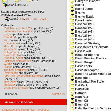
Y
Z
inne
Barnyard Blaster
Całość 3074 MB
Barrel
Barrel Jump!
Katalog gier (konwencja TOSEC)
Barrier
Aktualizacja: 2021-07-11
Barrier Battle
Całość
,
md5
sha
(
7-Zip
,
TUGZip
)
Base Hunter
Baseball (v1)
Opisy gier
Baseball (v2)
"Old Towers" (Atari ST)
opisał Misza (19)
Submarine Commander
opisał Kaz (36)
Baseball (v3)
Frogs
opisał Xeen (0)
Baseball (v4)
Choplifter!
opisał Urborg (0)
Baseball (v5)
Joust
opisał Urborg (17)
Commando
opisał Urborg (35)
Baseball Strategy
Mario Bros
opisał Urborg (13)
Basements Of Bellevue, 
Xenophobe
opisał Urborg (36)
Bases' War
Robbo Forever
opisał tbxx (16)
Basic Arithmetic
Kolony 2106
opisał tbxx (3)
Archon II: Adept
opisał Urborg/TDC (9)
Basic Building Blocks
Spitfire Ace/Hellcat Ace
opisał Farscape (9)
Basic Burger
Wyspa
opisał Kaz (9)
Basic Facts
Archon
opisał Urborg/TDC (16)
The Last Starfighter
opisał TDC (30)
Basic Helicopter
Dwie Wieże
opisał Muffy (19)
Basil The Great Mouse De
Basil The Great Mouse Detective
opisał Charlie
Basketball
Cherry (125)
Basketball Pro Style
Inny Świat
opisał Charlie Cherry (17)
Inspektor
opisał Charlie Cherry (19)
Bat Pack
Grand Prix Simulator
opisał Charlie Cherry (16)
Bat'n Ball
Batman
«« nowsze
starsze »»
Bats (v1)
Bats (v2)
Wewnętrzne/Internals
Bats (v3)
Bats The Electric Vampi
Organizowanie imprez Atari - dyskusja