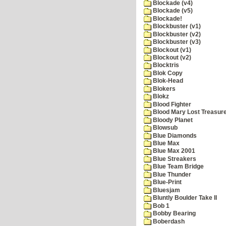
Blockade (v4)
Blockade (v5)
Blockade!
Blockbuster (v1)
Blockbuster (v2)
Blockbuster (v3)
Blockout (v1)
Blockout (v2)
Blocktris
Blok Copy
Blok-Head
Blokers
Blokz
Blood Fighter
Blood Mary Lost Treasur
Bloody Planet
Blowsub
Blue Diamonds
Blue Max
Blue Max 2001
Blue Streakers
Blue Team Bridge
Blue Thunder
Blue-Print
Bluesjam
Bluntly Boulder Take II
Bob 1
Bobby Bearing
Boberdash