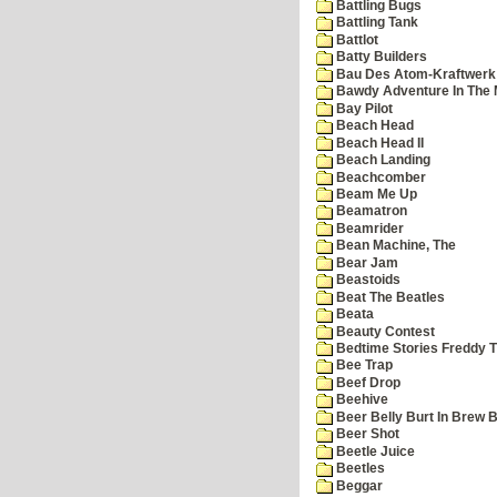
Battling Bugs
Battling Tank
Battlot
Batty Builders
Bau Des Atom-Kraftwerk
Bawdy Adventure In The 
Bay Pilot
Beach Head
Beach Head II
Beach Landing
Beachcomber
Beam Me Up
Beamatron
Beamrider
Bean Machine, The
Bear Jam
Beastoids
Beat The Beatles
Beata
Beauty Contest
Bedtime Stories Freddy Th
Bee Trap
Beef Drop
Beehive
Beer Belly Burt In Brew B
Beer Shot
Beetle Juice
Beetles
Beggar