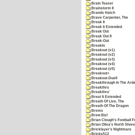
Brain Teaser
Brainstorm II
Brands Hatch
Brave Carpenter, The
Break It
Break It Extended
Break Out
Break Out II
Break-Out
Breakin
Breakout (v1)
Breakout (v2)
Breakout (v3)
Breakout (v4)
Breakout (v5)
Breakout+
Breakout-Duell
Breakthrough In The Ard
Breakthru
Breakthru'
Breat It Extended
Breath Of Live, The
Breath Of The Dragon
Brems
Brew Biz!
Brian Clough's Football F
Brian Oliva's North Shore
Bricklayer's Nightmare
Bricks512