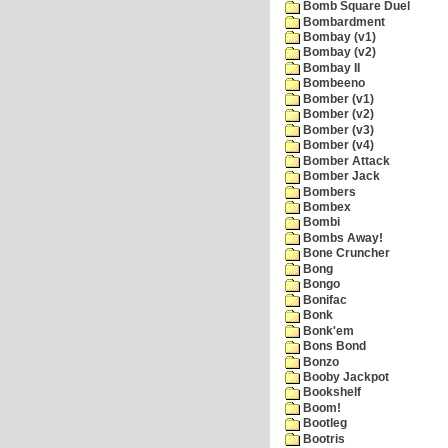
Bomb Square Duel
Bombardment
Bombay (v1)
Bombay (v2)
Bombay II
Bombeeno
Bomber (v1)
Bomber (v2)
Bomber (v3)
Bomber (v4)
Bomber Attack
Bomber Jack
Bombers
Bombex
Bombi
Bombs Away!
Bone Cruncher
Bong
Bongo
Bonifac
Bonk
Bonk'em
Bons Bond
Bonzo
Booby Jackpot
Bookshelf
Boom!
Bootleg
Bootris