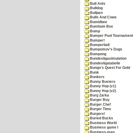
Bull Ants
Bulldog
Bullpen
Bulls And Cows
Bumblbee
Bumbum Box
Bump
Bumper Pool Tournament
Bumper!
Bumperball
Bumpomov's Dogs
Bumpong
Bundesligasimulation
Bundesligatabelle
Bungo's Quest For Gold
Bunk
Bunkers
Bunny Busters
Bunny Hop (v1)
Bunny Hop (v2)
Burg Zarka
Burger Boy
Burger Chef
Burger Time
Burgers!
Buried Bucks
Business World
Business game I
Business-man