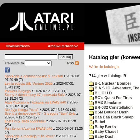
Nowinki/News
Archiwum/Archive
Katalog gier (konwe
Translate to
RSS
Wróc do katalogu
714
gier w katalogu
B
:
Spotkanie z demosceną #9: STeel/Tori
z 2026-08-
07 20:49 (7)
B-1 Nuclear Bomber
Letnia edycja Silly Venture 2026
z 2026-07-31
15:41 (38)
B.A.S.I.C. Adventure, The
Pamięci Jurgiego
z 2026-07-21 12:42 (1)
B.L.O.U.D
Sceny z demosceny #7: opowiada SuN
z 2026-07-
BC's Quest For Tires
19 15:24 (2)
Atari Muzeum w Poznaniu na KWAS #40
z 2026-
BMX Simulator
07-16 16:10 (4)
BR-032 Constellation
Nie żyje kolega Pecuś
z 2026-07-13 18:00 (30)
BSM Boulder Dash
Sceny z demosceny #7 - Grzegorz "Sun" Żyła
z
Baa Baa Black Sheep
2026-07-12 17:29 (12)
Lost Party 2026 nadchodzi
z 2026-07-08 15:28
Babel
(23)
Baby Berks
Pan Zenon i Atari na KWAS #40
z 2026-07-07 13:25
Baby Chase!
(7)
Spotkanie z redakcją "The Voice"
z 2026-07-04
Baby Dash
07:42 (9)