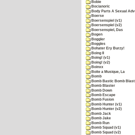
Bobie
Bocianoric
Body Parts A Sexual Adv
Boerse
Boersenspiel (v1)
Boersenspiel (v2)
Boersenspiel, Das
Bogen
Boggler
Boggles
Bohater Ery Burzy!
Boing II
Boing! (v1)
Boing! (v2)
Boinxx
Boite a Musique, La
Bomb
Bomb Bastic Bomb Blast 
Bomb Blaster
Bomb Down
Bomb Escape
Bomb Fusion
Bomb Hunter (v1)
Bomb Hunter (v2)
Bomb Jack
Bomb Jake
Bomb Run
Bomb Squad (v1)
Bomb Squad (v2)