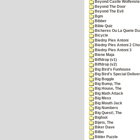
Beyond Castle Wolfenste
Beyond The Door
Beyond The Evil
Bgm
Bibber
Bible Quiz
Bicheres Ou La Quete Du
Bicycle
Biedny Pies Antoni
Biedny Pies Antoni 2 Cho
Biedny Pies Antoni 3
Biene Maja
Biffdrop (v1)
Biffdrop (v2)
Big Bird's Funhouse
Big Bird's Special Delive
Big Boggle
Big Bump, The
Big House, The
Big Math Attack
Big Mess
Big Mouth Jack
Big Numbers
Big Quest!, The
Bigfoot
Bijets, The
Biker Dave
Bilbo
Bilder Puzzle