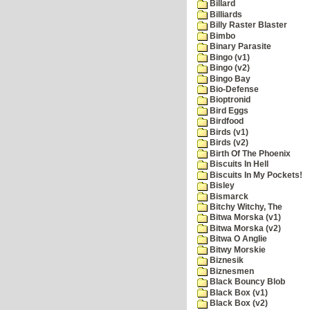
Billard
Billiards
Billy Raster Blaster
Bimbo
Binary Parasite
Bingo (v1)
Bingo (v2)
Bingo Bay
Bio-Defense
Bioptronid
Bird Eggs
Birdfood
Birds (v1)
Birds (v2)
Birth Of The Phoenix
Biscuits In Hell
Biscuits In My Pockets!
Bisley
Bismarck
Bitchy Witchy, The
Bitwa Morska (v1)
Bitwa Morska (v2)
Bitwa O Anglie
Bitwy Morskie
Biznesik
Biznesmen
Black Bouncy Blob
Black Box (v1)
Black Box (v2)