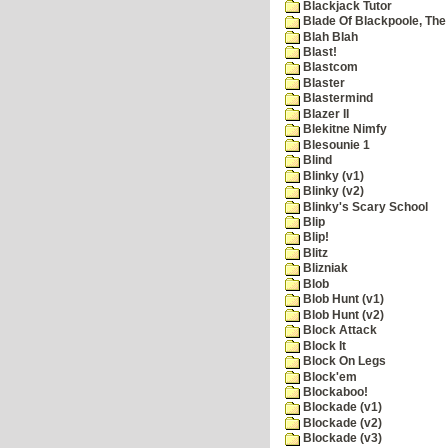
Blackjack Tutor
Blade Of Blackpoole, The
Blah Blah
Blast!
Blastcom
Blaster
Blastermind
Blazer II
Blekitne Nimfy
Blesounie 1
Blind
Blinky (v1)
Blinky (v2)
Blinky's Scary School
Blip
Blip!
Blitz
Blizniak
Blob
Blob Hunt (v1)
Blob Hunt (v2)
Block Attack
Block It
Block On Legs
Block'em
Blockaboo!
Blockade (v1)
Blockade (v2)
Blockade (v3)