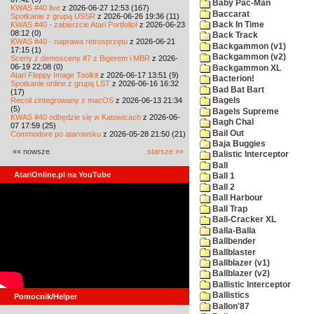
Baby Pac-Man
KWAS #40 live
z 2026-06-27 12:53 (167)
Baccarat
Spotkanie z grupą USSR
z 2026-06-26 19:36 (11)
KWAS #40 - zabierzcie Atari Portfolio!
z 2026-06-23
Back In Time
08:12 (0)
Back Track
KWAS #40 - naprawa retrosprzętu
z 2026-06-21
Backgammon (v1)
17:15 (1)
Backgammon (v2)
Sceny z demosceny #7 z Bigerem i MBR
z 2026-
06-19 22:08 (0)
Backgammon XL
Atari Floppy Image Toolkit
z 2026-06-17 13:51 (9)
Bacterion!
Spotkanie online z grupą LST
z 2026-06-16 16:32
Bad Bat Bart
(17)
Recoil zintegrowany z macOS
z 2026-06-13 21:34
Bagels
(5)
Bagels Supreme
KWAS #40 odbędzie się w Katowicach
z 2026-06-
Bagh Chal
07 17:59 (25)
Bail Out
Commodore po atarowsku
z 2026-05-28 21:50 (21)
Baja Buggies
«« nowsze
starsze »»
Balistic Interceptor
Ball
AtariOnline.pl na YouTube
Ball 1
Ball 2
Ball Harbour
Ball Trap
Ball-Cracker XL
Balla-Balla
Ballbender
Ballblaster
Ballblazer (v1)
Ballblazer (v2)
Ballistic Interceptor
Ballistics
Pomocnik/Helper
Ballon'87