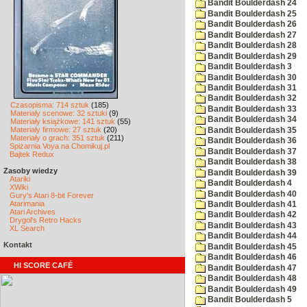
Bandit Boulderdash 24
Bandit Boulderdash 25
Bandit Boulderdash 26
Bandit Boulderdash 27
Bandit Boulderdash 28
Bandit Boulderdash 29
Bandit Boulderdash 3
Bandit Boulderdash 30
Bandit Boulderdash 31
Bandit Boulderdash 32
Czasopisma: 714 sztuk
(185)
Bandit Boulderdash 33
Materiały scenowe: 32 sztuki
(9)
Bandit Boulderdash 34
Materiały książkowe: 141 sztuk
(55)
Materiały firmowe: 27 sztuk
(20)
Bandit Boulderdash 35
Materiały o grach: 351 sztuk
(211)
Bandit Boulderdash 36
Spiżarnia Voya na Chomikuj.pl
Bandit Boulderdash 37
Bajtek Redux
Bandit Boulderdash 38
Zasoby wiedzy
Bandit Boulderdash 39
Atariki
Bandit Boulderdash 4
XWiki
Bandit Boulderdash 40
Gury's Atari 8-bit Forever
Atarimania
Bandit Boulderdash 41
Atari Archives
Bandit Boulderdash 42
Drygol's Retro Hacks
Bandit Boulderdash 43
XL Search
Bandit Boulderdash 44
Kontakt
Bandit Boulderdash 45
Bandit Boulderdash 46
HI SCORE CAFÉ
Bandit Boulderdash 47
Bandit Boulderdash 48
Bandit Boulderdash 49
Bandit Boulderdash 5