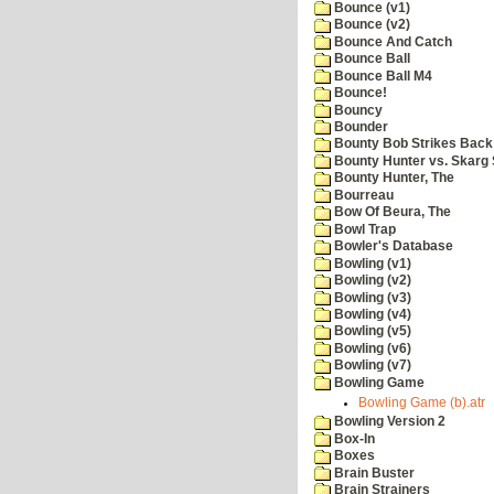
Bounce (v1)
Bounce (v2)
Bounce And Catch
Bounce Ball
Bounce Ball M4
Bounce!
Bouncy
Bounder
Bounty Bob Strikes Back
Bounty Hunter vs. Skarg S
Bounty Hunter, The
Bourreau
Bow Of Beura, The
Bowl Trap
Bowler's Database
Bowling (v1)
Bowling (v2)
Bowling (v3)
Bowling (v4)
Bowling (v5)
Bowling (v6)
Bowling (v7)
Bowling Game
Bowling Game (b).atr
Bowling Version 2
Box-In
Boxes
Brain Buster
Brain Strainers