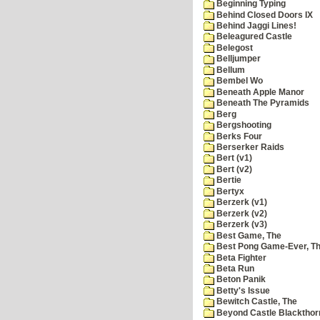
Beginning Typing
Behind Closed Doors IX
Behind Jaggi Lines!
Beleagured Castle
Belegost
Belljumper
Bellum
Bembel Wo
Beneath Apple Manor
Beneath The Pyramids
Berg
Bergshooting
Berks Four
Berserker Raids
Bert (v1)
Bert (v2)
Bertie
Bertyx
Berzerk (v1)
Berzerk (v2)
Berzerk (v3)
Best Game, The
Best Pong Game-Ever, T
Beta Fighter
Beta Run
Beton Panik
Betty's Issue
Bewitch Castle, The
Beyond Castle Blackthor