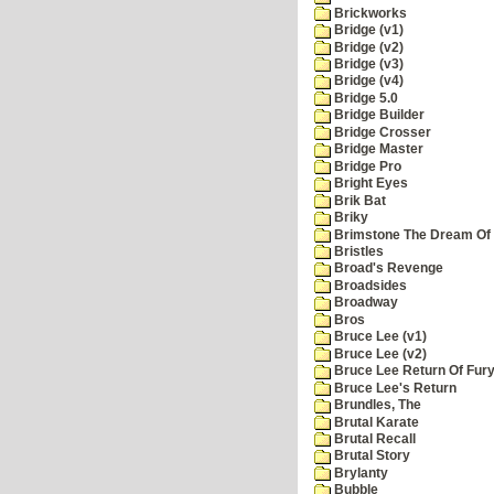
Brickworks
Bridge (v1)
Bridge (v2)
Bridge (v3)
Bridge (v4)
Bridge 5.0
Bridge Builder
Bridge Crosser
Bridge Master
Bridge Pro
Bright Eyes
Brik Bat
Briky
Brimstone The Dream Of
Bristles
Broad's Revenge
Broadsides
Broadway
Bros
Bruce Lee (v1)
Bruce Lee (v2)
Bruce Lee Return Of Fur
Bruce Lee's Return
Brundles, The
Brutal Karate
Brutal Recall
Brutal Story
Brylanty
Bubble