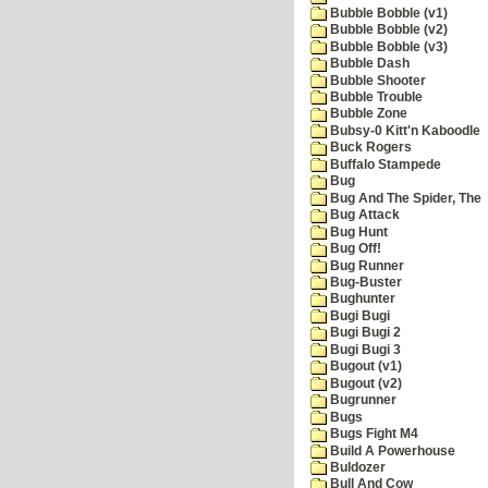
Bubble Bobble (v1)
Bubble Bobble (v2)
Bubble Bobble (v3)
Bubble Dash
Bubble Shooter
Bubble Trouble
Bubble Zone
Bubsy-0 Kitt'n Kaboodle
Buck Rogers
Buffalo Stampede
Bug
Bug And The Spider, The
Bug Attack
Bug Hunt
Bug Off!
Bug Runner
Bug-Buster
Bughunter
Bugi Bugi
Bugi Bugi 2
Bugi Bugi 3
Bugout (v1)
Bugout (v2)
Bugrunner
Bugs
Bugs Fight M4
Build A Powerhouse
Buldozer
Bull And Cow