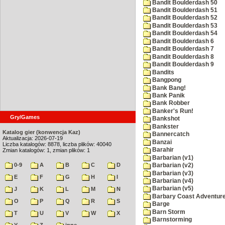
Bandit Boulderdash 50
Bandit Boulderdash 51
Bandit Boulderdash 52
Bandit Boulderdash 53
Bandit Boulderdash 54
Bandit Boulderdash 6
Bandit Boulderdash 7
Bandit Boulderdash 8
Bandit Boulderdash 9
Bandits
Bangpong
Bank Bang!
Bank Panik
Bank Robber
Banker's Run!
Gry/Games
Bankshot
Bankster
Katalog gier (konwencja Kaz)
Bannercatch
Aktualizacja: 2026-07-19
Banzai
Liczba katalogów: 8878, liczba plików: 40040
Barahir
Zmian katalogów: 1, zmian plików: 1
Barbarian (v1)
0-9
A
B
C
D
Barbarian (v2)
Barbarian (v3)
E
F
G
H
I
Barbarian (v4)
Barbarian (v5)
J
K
L
M
N
Barbary Coast Adventur
O
P
Q
R
S
Barge
Barn Storm
T
U
V
W
X
Barnstorming