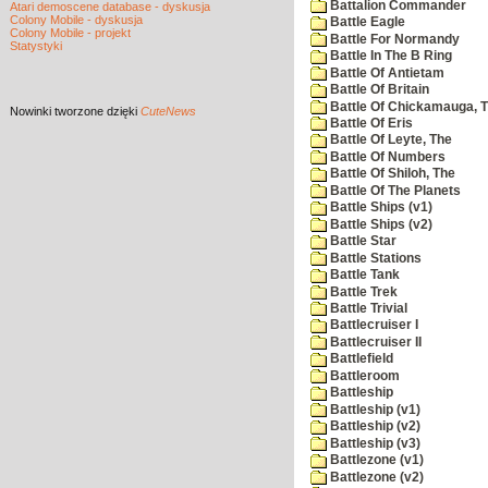
Battalion Commander
Atari demoscene database - dyskusja
Colony Mobile - dyskusja
Battle Eagle
Colony Mobile - projekt
Battle For Normandy
Statystyki
Battle In The B Ring
Battle Of Antietam
Battle Of Britain
Battle Of Chickamauga, 
Nowinki
tworzone dzięki
CuteNews
Battle Of Eris
Battle Of Leyte, The
Battle Of Numbers
Battle Of Shiloh, The
Battle Of The Planets
Battle Ships (v1)
Battle Ships (v2)
Battle Star
Battle Stations
Battle Tank
Battle Trek
Battle Trivial
Battlecruiser I
Battlecruiser II
Battlefield
Battleroom
Battleship
Battleship (v1)
Battleship (v2)
Battleship (v3)
Battlezone (v1)
Battlezone (v2)