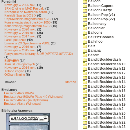
Balloon
Poradniki
Nowe gry w 2026 roku
(1)
Balloon Capers
SFX-Engine w MAD Pascalu
(3)
Balloon Crazy!
Narzędzie do tworzenia scrolli
(12)
Balloon Pop (v1)
Kartridż Sparta DOS X
(6)
Usprawnienia magnetofonu XC12
(12)
Balloon Pop (v2)
Konserwacja stacji dysków 1050
(19)
Balloonacy
Konserwacja magnetofonu XC12
(15)
Balloonier
Nowe gry w 2020 roku
(2)
Balloons
Nowe gry w 2019 roku
(35)
Nowe gry w 2017 roku
(3)
Balls'n'Boobies
Larek pokazuje
(40)
Ballyhoo
Emulacja ZX Spectrum na VBXE
(26)
Balz
Nowe gry w 2016 roku
(7)
Nowe gry w 2015 roku
(4)
Banana
Partycjonowanie karty SIDE (APT/FAT16/FAT32)
Bandit
(1)
Bandit Boulderdash
BMPVIEW
(34)
Bandit Boulderdash 10
Atari ST dla opornych
(75)
Nowe gry w 2014 roku
(19)
Bandit Boulderdash 11
Tritone engine
(11)
Bandit Boulderdash 12
QChan Engine
(6)
Bandit Boulderdash 13
nowsze
starsze
Bandit Boulderdash 14
Bandit Boulderdash 15
Emulatory
Bandit Boulderdash 16
Emulator Atari800Win
Bandit Boulderdash 17
Emulator Atari800Win PLus 4.0 (Windows)
Bandit Boulderdash 18
Emulator Atari++ (multiplatform)
Emulator Altirra (Windows)
Bandit Boulderdash 19
Bandit Boulderdash 2
Biblioteka Atarowca
Bandit Boulderdash 20
Bandit Boulderdash 21
Bandit Boulderdash 22
Bandit Boulderdash 23