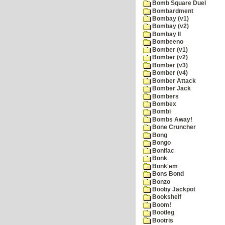
Bomb Square Duel
Bombardment
Bombay (v1)
Bombay (v2)
Bombay II
Bombeeno
Bomber (v1)
Bomber (v2)
Bomber (v3)
Bomber (v4)
Bomber Attack
Bomber Jack
Bombers
Bombex
Bombi
Bombs Away!
Bone Cruncher
Bong
Bongo
Bonifac
Bonk
Bonk'em
Bons Bond
Bonzo
Booby Jackpot
Bookshelf
Boom!
Bootleg
Bootris