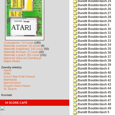
Bandit Boulderdash 24
Bandit Boulderdash 25
Bandit Boulderdash 26
Bandit Boulderdash 27
Bandit Boulderdash 28
Bandit Boulderdash 29
Bandit Boulderdash 3
Bandit Boulderdash 30
Bandit Boulderdash 31
Bandit Boulderdash 32
Bandit Boulderdash 33
Czasopisma: 714 sztuk
(185)
Bandit Boulderdash 34
Materiały scenowe: 32 sztuki
(9)
Bandit Boulderdash 35
Materiały książkowe: 141 sztuk
(55)
Materiały firmowe: 27 sztuk
(20)
Bandit Boulderdash 36
Materiały o grach: 351 sztuk
(211)
Bandit Boulderdash 37
Spiżarnia Voya na Chomikuj.pl
Bandit Boulderdash 38
Bajtek Redux
Bandit Boulderdash 39
Zasoby wiedzy
Bandit Boulderdash 4
Atariki
Bandit Boulderdash 40
XWiki
Gury's Atari 8-bit Forever
Bandit Boulderdash 41
Atarimania
Bandit Boulderdash 42
Atari Archives
Bandit Boulderdash 43
Drygol's Retro Hacks
Bandit Boulderdash 44
XL Search
Bandit Boulderdash 45
Kontakt
Bandit Boulderdash 46
Bandit Boulderdash 47
HI SCORE CAFÉ
Bandit Boulderdash 48
Bandit Boulderdash 49
Bandit Boulderdash 5