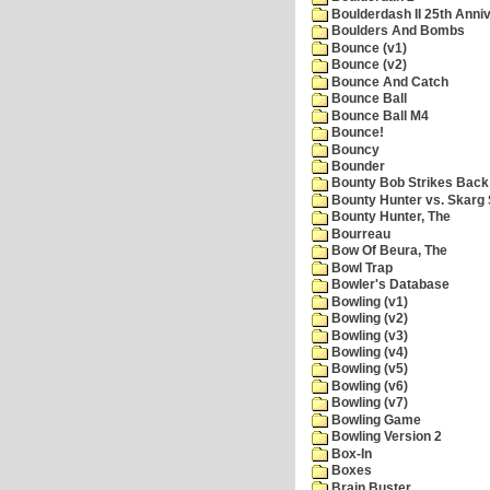
Boulderdash II 25th Anni
Boulders And Bombs
Bounce (v1)
Bounce (v2)
Bounce And Catch
Bounce Ball
Bounce Ball M4
Bounce!
Bouncy
Bounder
Bounty Bob Strikes Back
Bounty Hunter vs. Skarg S
Bounty Hunter, The
Bourreau
Bow Of Beura, The
Bowl Trap
Bowler's Database
Bowling (v1)
Bowling (v2)
Bowling (v3)
Bowling (v4)
Bowling (v5)
Bowling (v6)
Bowling (v7)
Bowling Game
Bowling Version 2
Box-In
Boxes
Brain Buster