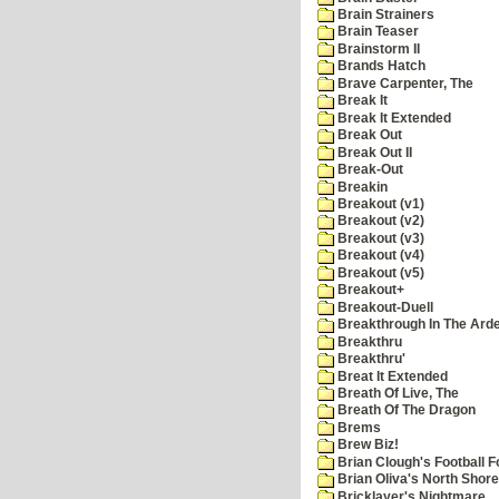
Brain Strainers
Brain Teaser
Brainstorm II
Brands Hatch
Brave Carpenter, The
Break It
Break It Extended
Break Out
Break Out II
Break-Out
Breakin
Breakout (v1)
Breakout (v2)
Breakout (v3)
Breakout (v4)
Breakout (v5)
Breakout+
Breakout-Duell
Breakthrough In The Ard
Breakthru
Breakthru'
Breat It Extended
Breath Of Live, The
Breath Of The Dragon
Brems
Brew Biz!
Brian Clough's Football F
Brian Oliva's North Shore
Bricklayer's Nightmare