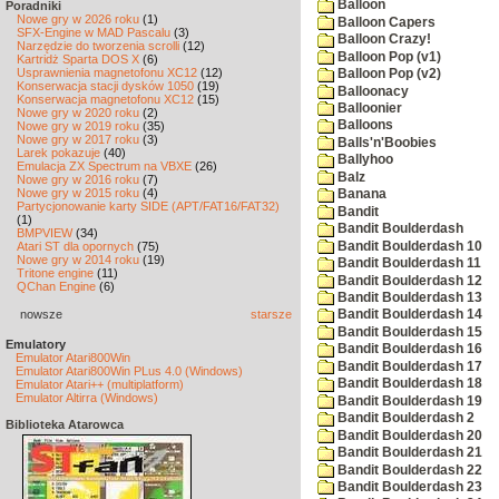
Balloon
Poradniki
Nowe gry w 2026 roku
(1)
Balloon Capers
SFX-Engine w MAD Pascalu
(3)
Balloon Crazy!
Narzędzie do tworzenia scrolli
(12)
Balloon Pop (v1)
Kartridż Sparta DOS X
(6)
Usprawnienia magnetofonu XC12
(12)
Balloon Pop (v2)
Konserwacja stacji dysków 1050
(19)
Balloonacy
Konserwacja magnetofonu XC12
(15)
Balloonier
Nowe gry w 2020 roku
(2)
Balloons
Nowe gry w 2019 roku
(35)
Nowe gry w 2017 roku
(3)
Balls'n'Boobies
Larek pokazuje
(40)
Ballyhoo
Emulacja ZX Spectrum na VBXE
(26)
Balz
Nowe gry w 2016 roku
(7)
Nowe gry w 2015 roku
(4)
Banana
Partycjonowanie karty SIDE (APT/FAT16/FAT32)
Bandit
(1)
Bandit Boulderdash
BMPVIEW
(34)
Bandit Boulderdash 10
Atari ST dla opornych
(75)
Nowe gry w 2014 roku
(19)
Bandit Boulderdash 11
Tritone engine
(11)
Bandit Boulderdash 12
QChan Engine
(6)
Bandit Boulderdash 13
nowsze
starsze
Bandit Boulderdash 14
Bandit Boulderdash 15
Emulatory
Bandit Boulderdash 16
Emulator Atari800Win
Bandit Boulderdash 17
Emulator Atari800Win PLus 4.0 (Windows)
Bandit Boulderdash 18
Emulator Atari++ (multiplatform)
Emulator Altirra (Windows)
Bandit Boulderdash 19
Bandit Boulderdash 2
Biblioteka Atarowca
Bandit Boulderdash 20
Bandit Boulderdash 21
Bandit Boulderdash 22
Bandit Boulderdash 23