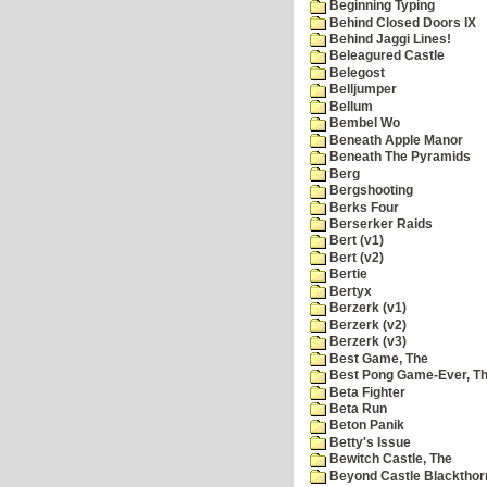
Beginning Typing
Behind Closed Doors IX
Behind Jaggi Lines!
Beleagured Castle
Belegost
Belljumper
Bellum
Bembel Wo
Beneath Apple Manor
Beneath The Pyramids
Berg
Bergshooting
Berks Four
Berserker Raids
Bert (v1)
Bert (v2)
Bertie
Bertyx
Berzerk (v1)
Berzerk (v2)
Berzerk (v3)
Best Game, The
Best Pong Game-Ever, T
Beta Fighter
Beta Run
Beton Panik
Betty's Issue
Bewitch Castle, The
Beyond Castle Blackthor