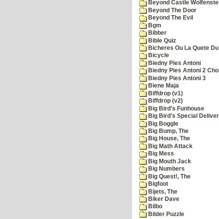
Beyond Castle Wolfenste
Beyond The Door
Beyond The Evil
Bgm
Bibber
Bible Quiz
Bicheres Ou La Quete Du
Bicycle
Biedny Pies Antoni
Biedny Pies Antoni 2 Cho
Biedny Pies Antoni 3
Biene Maja
Biffdrop (v1)
Biffdrop (v2)
Big Bird's Funhouse
Big Bird's Special Delive
Big Boggle
Big Bump, The
Big House, The
Big Math Attack
Big Mess
Big Mouth Jack
Big Numbers
Big Quest!, The
Bigfoot
Bijets, The
Biker Dave
Bilbo
Bilder Puzzle