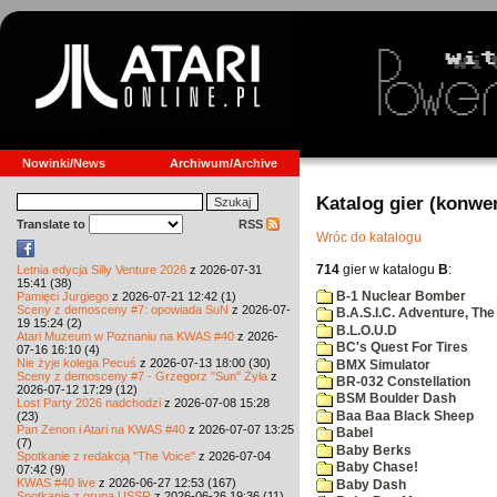
Nowinki/News
Archiwum/Archive
Katalog gier (konwe
Translate to
RSS
Wróc do katalogu
714
gier w katalogu
B
:
Letnia edycja Silly Venture 2026
z 2026-07-31
15:41 (38)
B-1 Nuclear Bomber
Pamięci Jurgiego
z 2026-07-21 12:42 (1)
Sceny z demosceny #7: opowiada SuN
z 2026-07-
B.A.S.I.C. Adventure, The
19 15:24 (2)
B.L.O.U.D
Atari Muzeum w Poznaniu na KWAS #40
z 2026-
BC's Quest For Tires
07-16 16:10 (4)
Nie żyje kolega Pecuś
z 2026-07-13 18:00 (30)
BMX Simulator
Sceny z demosceny #7 - Grzegorz "Sun" Żyła
z
BR-032 Constellation
2026-07-12 17:29 (12)
BSM Boulder Dash
Lost Party 2026 nadchodzi
z 2026-07-08 15:28
Baa Baa Black Sheep
(23)
Pan Zenon i Atari na KWAS #40
z 2026-07-07 13:25
Babel
(7)
Baby Berks
Spotkanie z redakcją "The Voice"
z 2026-07-04
Baby Chase!
07:42 (9)
KWAS #40 live
z 2026-06-27 12:53 (167)
Baby Dash
Spotkanie z grupą USSR
z 2026-06-26 19:36 (11)