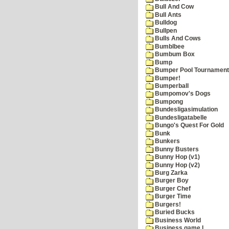
Bull And Cow
Bull Ants
Bulldog
Bullpen
Bulls And Cows
Bumblbee
Bumbum Box
Bump
Bumper Pool Tournament
Bumper!
Bumperball
Bumpomov's Dogs
Bumpong
Bundesligasimulation
Bundesligatabelle
Bungo's Quest For Gold
Bunk
Bunkers
Bunny Busters
Bunny Hop (v1)
Bunny Hop (v2)
Burg Zarka
Burger Boy
Burger Chef
Burger Time
Burgers!
Buried Bucks
Business World
Business game I