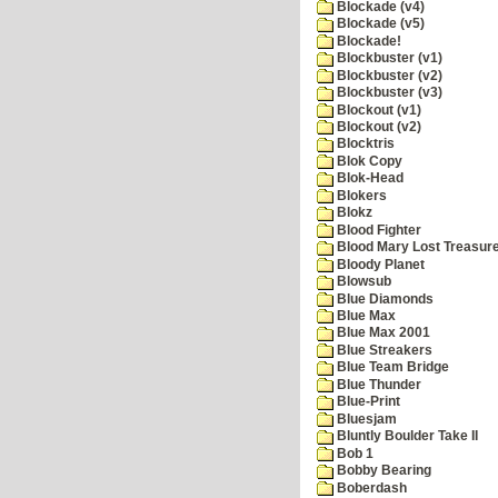
Blockade (v4)
Blockade (v5)
Blockade!
Blockbuster (v1)
Blockbuster (v2)
Blockbuster (v3)
Blockout (v1)
Blockout (v2)
Blocktris
Blok Copy
Blok-Head
Blokers
Blokz
Blood Fighter
Blood Mary Lost Treasur
Bloody Planet
Blowsub
Blue Diamonds
Blue Max
Blue Max 2001
Blue Streakers
Blue Team Bridge
Blue Thunder
Blue-Print
Bluesjam
Bluntly Boulder Take II
Bob 1
Bobby Bearing
Boberdash