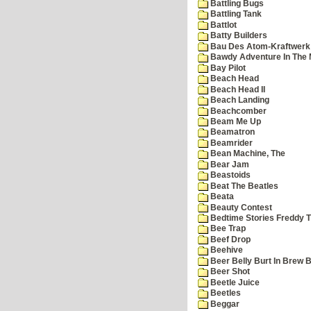
Battling Bugs
Battling Tank
Battlot
Batty Builders
Bau Des Atom-Kraftwerk
Bawdy Adventure In The 
Bay Pilot
Beach Head
Beach Head II
Beach Landing
Beachcomber
Beam Me Up
Beamatron
Beamrider
Bean Machine, The
Bear Jam
Beastoids
Beat The Beatles
Beata
Beauty Contest
Bedtime Stories Freddy Th
Bee Trap
Beef Drop
Beehive
Beer Belly Burt In Brew B
Beer Shot
Beetle Juice
Beetles
Beggar