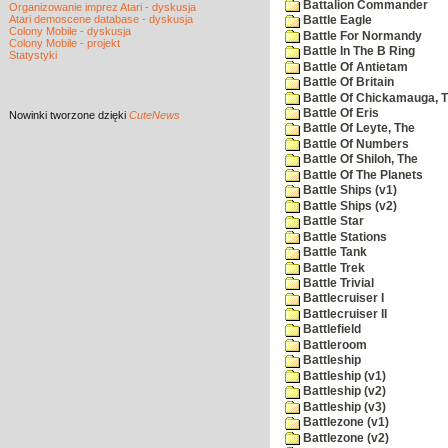
Battalion Commander
Organizowanie imprez Atari - dyskusja
Atari demoscene database - dyskusja
Battle Eagle
Colony Mobile - dyskusja
Battle For Normandy
Colony Mobile - projekt
Battle In The B Ring
Statystyki
Battle Of Antietam
Battle Of Britain
Battle Of Chickamauga, 
Battle Of Eris
Nowinki
tworzone dzięki
CuteNews
Battle Of Leyte, The
Battle Of Numbers
Battle Of Shiloh, The
Battle Of The Planets
Battle Ships (v1)
Battle Ships (v2)
Battle Star
Battle Stations
Battle Tank
Battle Trek
Battle Trivial
Battlecruiser I
Battlecruiser II
Battlefield
Battleroom
Battleship
Battleship (v1)
Battleship (v2)
Battleship (v3)
Battlezone (v1)
Battlezone (v2)