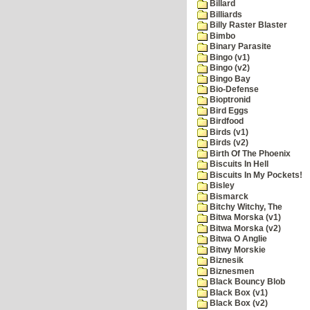
Billard
Billiards
Billy Raster Blaster
Bimbo
Binary Parasite
Bingo (v1)
Bingo (v2)
Bingo Bay
Bio-Defense
Bioptronid
Bird Eggs
Birdfood
Birds (v1)
Birds (v2)
Birth Of The Phoenix
Biscuits In Hell
Biscuits In My Pockets!
Bisley
Bismarck
Bitchy Witchy, The
Bitwa Morska (v1)
Bitwa Morska (v2)
Bitwa O Anglie
Bitwy Morskie
Biznesik
Biznesmen
Black Bouncy Blob
Black Box (v1)
Black Box (v2)