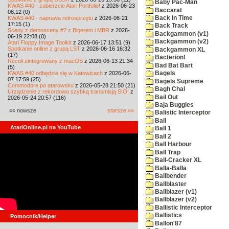
Baby Pac-Man
KWAS #40 - zabierzcie Atari Portfolio!
z 2026-06-23
Baccarat
08:12 (0)
KWAS #40 - naprawa retrosprzętu
z 2026-06-21
Back In Time
17:15 (1)
Back Track
Sceny z demosceny #7 z Bigerem i MBR
z 2026-
Backgammon (v1)
06-19 22:08 (0)
Backgammon (v2)
Atari Floppy Image Toolkit
z 2026-06-17 13:51 (9)
Spotkanie online z grupą LST
z 2026-06-16 16:32
Backgammon XL
(17)
Bacterion!
Recoil zintegrowany z macOS
z 2026-06-13 21:34
Bad Bat Bart
(5)
KWAS #40 odbędzie się w Katowicach
z 2026-06-
Bagels
07 17:59 (25)
Bagels Supreme
Commodore po atarowsku
z 2026-05-28 21:50 (21)
Bagh Chal
Urządzenie z rekordowo szybką transmisją SIO!
z
Bail Out
2026-05-24 20:57 (116)
Baja Buggies
«« nowsze
starsze »»
Balistic Interceptor
Ball
AtariOnline.pl na YouTube
Ball 1
Ball 2
Ball Harbour
Ball Trap
Ball-Cracker XL
Balla-Balla
Ballbender
Ballblaster
Ballblazer (v1)
Ballblazer (v2)
Ballistic Interceptor
Ballistics
Pomocnik/Helper
Ballon'87