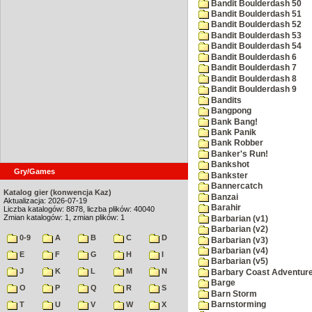
Bandit Boulderdash 50
Bandit Boulderdash 51
Bandit Boulderdash 52
Bandit Boulderdash 53
Bandit Boulderdash 54
Bandit Boulderdash 6
Bandit Boulderdash 7
Bandit Boulderdash 8
Bandit Boulderdash 9
Bandits
Bangpong
Bank Bang!
Bank Panik
Bank Robber
Banker's Run!
Bankshot
Gry/Games
Bankster
Bannercatch
Katalog gier (konwencja Kaz)
Banzai
Aktualizacja: 2026-07-19
Barahir
Liczba katalogów: 8878, liczba plików: 40040
Zmian katalogów: 1, zmian plików: 1
Barbarian (v1)
Barbarian (v2)
0-9
A
B
C
D
Barbarian (v3)
Barbarian (v4)
E
F
G
H
I
Barbarian (v5)
J
K
L
M
N
Barbary Coast Adventur
Barge
O
P
Q
R
S
Barn Storm
T
U
V
W
X
Barnstorming