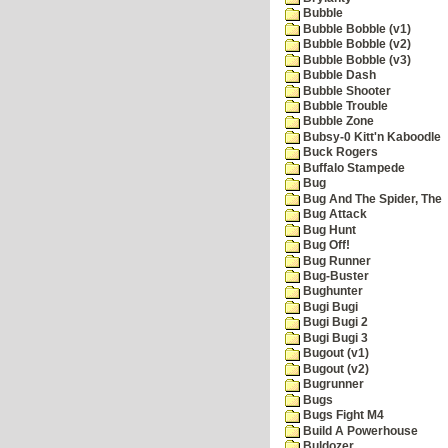
Bubble
Bubble Bobble (v1)
Bubble Bobble (v2)
Bubble Bobble (v3)
Bubble Dash
Bubble Shooter
Bubble Trouble
Bubble Zone
Bubsy-0 Kitt'n Kaboodle
Buck Rogers
Buffalo Stampede
Bug
Bug And The Spider, The
Bug Attack
Bug Hunt
Bug Off!
Bug Runner
Bug-Buster
Bughunter
Bugi Bugi
Bugi Bugi 2
Bugi Bugi 3
Bugout (v1)
Bugout (v2)
Bugrunner
Bugs
Bugs Fight M4
Build A Powerhouse
Buldozer