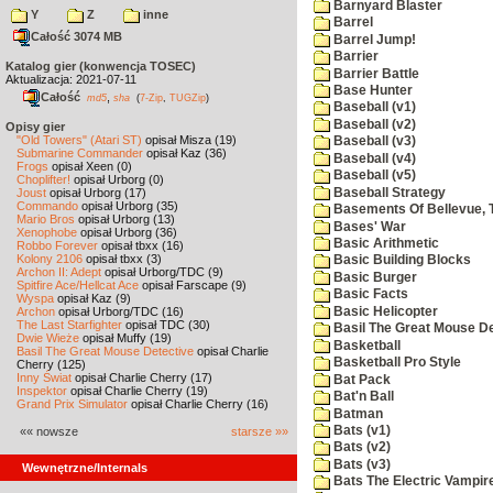
Barnyard Blaster
Y
Z
inne
Barrel
Całość 3074 MB
Barrel Jump!
Barrier
Katalog gier (konwencja TOSEC)
Barrier Battle
Aktualizacja: 2021-07-11
Base Hunter
Całość
,
md5
sha
(
7-Zip
,
TUGZip
)
Baseball (v1)
Baseball (v2)
Opisy gier
"Old Towers" (Atari ST)
opisał Misza (19)
Baseball (v3)
Submarine Commander
opisał Kaz (36)
Baseball (v4)
Frogs
opisał Xeen (0)
Baseball (v5)
Choplifter!
opisał Urborg (0)
Baseball Strategy
Joust
opisał Urborg (17)
Commando
opisał Urborg (35)
Basements Of Bellevue, 
Mario Bros
opisał Urborg (13)
Bases' War
Xenophobe
opisał Urborg (36)
Basic Arithmetic
Robbo Forever
opisał tbxx (16)
Kolony 2106
opisał tbxx (3)
Basic Building Blocks
Archon II: Adept
opisał Urborg/TDC (9)
Basic Burger
Spitfire Ace/Hellcat Ace
opisał Farscape (9)
Basic Facts
Wyspa
opisał Kaz (9)
Basic Helicopter
Archon
opisał Urborg/TDC (16)
The Last Starfighter
opisał TDC (30)
Basil The Great Mouse De
Dwie Wieże
opisał Muffy (19)
Basketball
Basil The Great Mouse Detective
opisał Charlie
Basketball Pro Style
Cherry (125)
Inny Świat
opisał Charlie Cherry (17)
Bat Pack
Inspektor
opisał Charlie Cherry (19)
Bat'n Ball
Grand Prix Simulator
opisał Charlie Cherry (16)
Batman
Bats (v1)
«« nowsze
starsze »»
Bats (v2)
Bats (v3)
Wewnętrzne/Internals
Bats The Electric Vampi