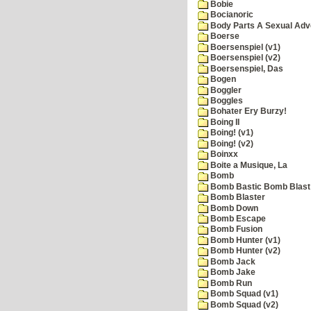
Bobie
Bocianoric
Body Parts A Sexual Adv
Boerse
Boersenspiel (v1)
Boersenspiel (v2)
Boersenspiel, Das
Bogen
Boggler
Boggles
Bohater Ery Burzy!
Boing II
Boing! (v1)
Boing! (v2)
Boinxx
Boite a Musique, La
Bomb
Bomb Bastic Bomb Blast 
Bomb Blaster
Bomb Down
Bomb Escape
Bomb Fusion
Bomb Hunter (v1)
Bomb Hunter (v2)
Bomb Jack
Bomb Jake
Bomb Run
Bomb Squad (v1)
Bomb Squad (v2)