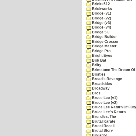
Bricks512
Brickworks
Bridge (v1)
Bridge (v2)
Bridge (v3)
Bridge (v4)
Bridge 5.0
Bridge Builder
Bridge Crosser
Bridge Master
Bridge Pro
Bright Eyes
Brik Bat
Briky
Brimstone The Dream Of
Bristles
Broad's Revenge
Broadsides
Broadway
Bros
Bruce Lee (v1)
Bruce Lee (v2)
Bruce Lee Return Of Fur
Bruce Lee's Return
Brundles, The
Brutal Karate
Brutal Recall
Brutal Story
Brylanty