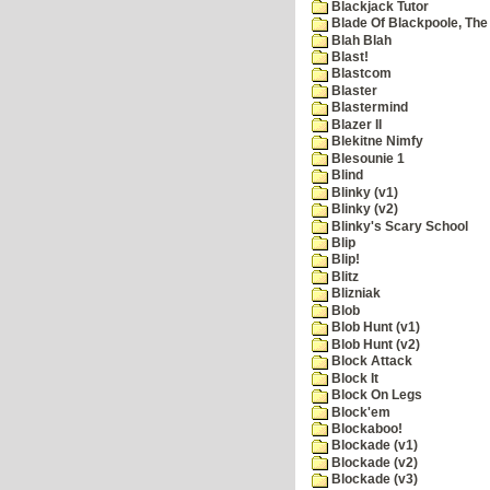
Blackjack Tutor
Blade Of Blackpoole, The
Blah Blah
Blast!
Blastcom
Blaster
Blastermind
Blazer II
Blekitne Nimfy
Blesounie 1
Blind
Blinky (v1)
Blinky (v2)
Blinky's Scary School
Blip
Blip!
Blitz
Blizniak
Blob
Blob Hunt (v1)
Blob Hunt (v2)
Block Attack
Block It
Block On Legs
Block'em
Blockaboo!
Blockade (v1)
Blockade (v2)
Blockade (v3)