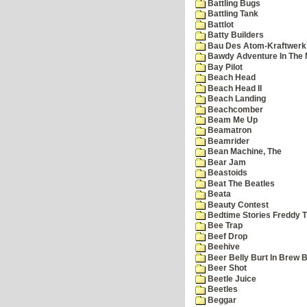
Battling Bugs
Battling Tank
Battlot
Batty Builders
Bau Des Atom-Kraftwerk
Bawdy Adventure In The 
Bay Pilot
Beach Head
Beach Head II
Beach Landing
Beachcomber
Beam Me Up
Beamatron
Beamrider
Bean Machine, The
Bear Jam
Beastoids
Beat The Beatles
Beata
Beauty Contest
Bedtime Stories Freddy Th
Bee Trap
Beef Drop
Beehive
Beer Belly Burt In Brew B
Beer Shot
Beetle Juice
Beetles
Beggar