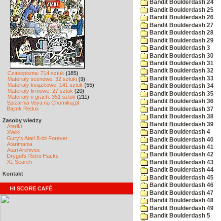
Bandit Boulderdash 24
Bandit Boulderdash 25
Bandit Boulderdash 26
Bandit Boulderdash 27
Bandit Boulderdash 28
Bandit Boulderdash 29
Bandit Boulderdash 3
Bandit Boulderdash 30
Bandit Boulderdash 31
Bandit Boulderdash 32
Czasopisma: 714 sztuk
(185)
Bandit Boulderdash 33
Materiały scenowe: 32 sztuki
(9)
Materiały książkowe: 141 sztuk
(55)
Bandit Boulderdash 34
Materiały firmowe: 27 sztuk
(20)
Bandit Boulderdash 35
Materiały o grach: 351 sztuk
(211)
Bandit Boulderdash 36
Spiżarnia Voya na Chomikuj.pl
Bajtek Redux
Bandit Boulderdash 37
Bandit Boulderdash 38
Zasoby wiedzy
Bandit Boulderdash 39
Atariki
Bandit Boulderdash 4
XWiki
Gury's Atari 8-bit Forever
Bandit Boulderdash 40
Atarimania
Bandit Boulderdash 41
Atari Archives
Bandit Boulderdash 42
Drygol's Retro Hacks
XL Search
Bandit Boulderdash 43
Bandit Boulderdash 44
Kontakt
Bandit Boulderdash 45
Bandit Boulderdash 46
HI SCORE CAFÉ
Bandit Boulderdash 47
Bandit Boulderdash 48
Bandit Boulderdash 49
Bandit Boulderdash 5