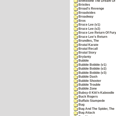
Brimstone The Dream Of
Bristles
Broad's Revenge
Broadsides
Broadway
Bros
Bruce Lee (v1)
Bruce Lee (v2)
Bruce Lee Return Of Fur
Bruce Lee's Return
Brundles, The
Brutal Karate
Brutal Recall
Brutal Story
Brylanty
Bubble
Bubble Bobble (v1)
Bubble Bobble (v2)
Bubble Bobble (v3)
Bubble Dash
Bubble Shooter
Bubble Trouble
Bubble Zone
Bubsy-0 Kitt'n Kaboodle
Buck Rogers
Buffalo Stampede
Bug
Bug And The Spider, The
Bug Attack