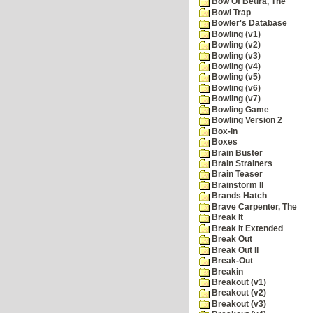
Bow Of Beura, The
Bowl Trap
Bowler's Database
Bowling (v1)
Bowling (v2)
Bowling (v3)
Bowling (v4)
Bowling (v5)
Bowling (v6)
Bowling (v7)
Bowling Game
Bowling Version 2
Box-In
Boxes
Brain Buster
Brain Strainers
Brain Teaser
Brainstorm II
Brands Hatch
Brave Carpenter, The
Break It
Break It Extended
Break Out
Break Out II
Break-Out
Breakin
Breakout (v1)
Breakout (v2)
Breakout (v3)