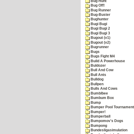
Bug Hunt
Bug Off!
Bug Runner
Bug-Buster
Bughunter
Bugi Bugi
Bugi Bugi 2
Bugi Bugi 3
Bugout (v1)
Bugout (v2)
Bugrunner
Bugs
Bugs Fight M4
Build A Powerhouse
Buldozer
Bull And Cow
Bull Ants
Bulldog
Bullpen
Bulls And Cows
Bumblbee
Bumbum Box
Bump
Bumper Pool Tournament
Bumper!
Bumperball
Bumpomov's Dogs
Bumpong
Bundesligasimulation