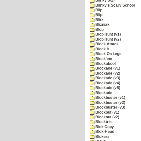
Blinky (v2)
Blinky's Scary School
Blip
Blip!
Blitz
Blizniak
Blob
Blob Hunt (v1)
Blob Hunt (v2)
Block Attack
Block It
Block On Legs
Block'em
Blockaboo!
Blockade (v1)
Blockade (v2)
Blockade (v3)
Blockade (v4)
Blockade (v5)
Blockade!
Blockbuster (v1)
Blockbuster (v2)
Blockbuster (v3)
Blockout (v1)
Blockout (v2)
Blocktris
Blok Copy
Blok-Head
Blokers