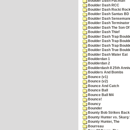
Boulder Dash Pacman
Boulder Dash RCC
Boulder Dash Rocki Rocka
Boulder Dash Santas BD 
Boulder Dash Senseman
Boulder Dash Terminator
Boulder Dash The Son Of
Boulder Dash Thief
Boulder Dash Trap Bould
Boulder Dash Trap Bould
Boulder Dash Trap Bould
Boulder Dash True Bould
Boulder Dash Water Eat
Boulderdan 1
Boulderdan 2
Boulderdash II 25th Anni
Boulders And Bombs
Bounce (v1)
Bounce (v2)
Bounce And Catch
Bounce Ball
Bounce Ball M4
Bounce!
Bouncy
Bounder
Bounty Bob Strikes Back
Bounty Hunter vs. Skarg S
Bounty Hunter, The
Bourreau