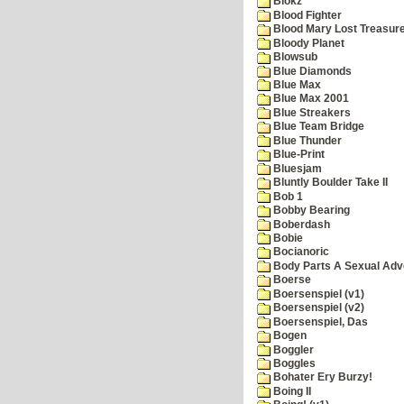
Blokz
Blood Fighter
Blood Mary Lost Treasur
Bloody Planet
Blowsub
Blue Diamonds
Blue Max
Blue Max 2001
Blue Streakers
Blue Team Bridge
Blue Thunder
Blue-Print
Bluesjam
Bluntly Boulder Take II
Bob 1
Bobby Bearing
Boberdash
Bobie
Bocianoric
Body Parts A Sexual Adv
Boerse
Boersenspiel (v1)
Boersenspiel (v2)
Boersenspiel, Das
Bogen
Boggler
Boggles
Bohater Ery Burzy!
Boing II