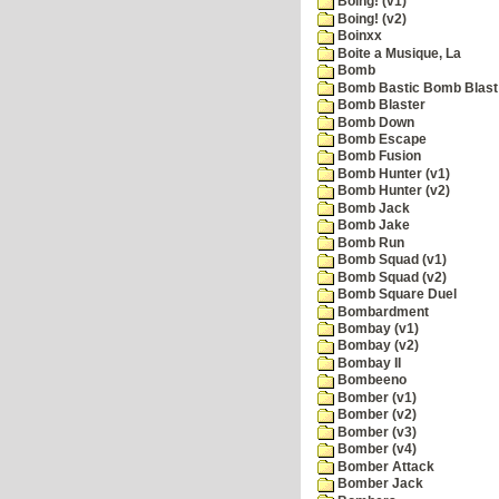
Boing! (v1)
Boing! (v2)
Boinxx
Boite a Musique, La
Bomb
Bomb Bastic Bomb Blast 
Bomb Blaster
Bomb Down
Bomb Escape
Bomb Fusion
Bomb Hunter (v1)
Bomb Hunter (v2)
Bomb Jack
Bomb Jake
Bomb Run
Bomb Squad (v1)
Bomb Squad (v2)
Bomb Square Duel
Bombardment
Bombay (v1)
Bombay (v2)
Bombay II
Bombeeno
Bomber (v1)
Bomber (v2)
Bomber (v3)
Bomber (v4)
Bomber Attack
Bomber Jack