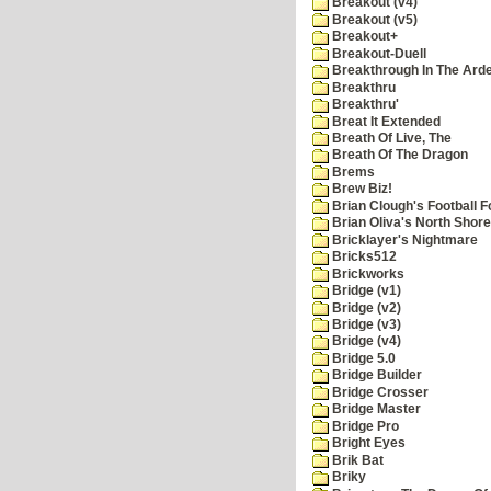
Breakout (v4)
Breakout (v5)
Breakout+
Breakout-Duell
Breakthrough In The Ard
Breakthru
Breakthru'
Breat It Extended
Breath Of Live, The
Breath Of The Dragon
Brems
Brew Biz!
Brian Clough's Football F
Brian Oliva's North Shore
Bricklayer's Nightmare
Bricks512
Brickworks
Bridge (v1)
Bridge (v2)
Bridge (v3)
Bridge (v4)
Bridge 5.0
Bridge Builder
Bridge Crosser
Bridge Master
Bridge Pro
Bright Eyes
Brik Bat
Briky