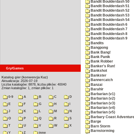
Bandit Boulderdash 50
Bandit Boulderdash 51
Bandit Boulderdash 52
Bandit Boulderdash 53
Bandit Boulderdash 54
Bandit Boulderdash 6
Bandit Boulderdash 7
Bandit Boulderdash 8
Bandit Boulderdash 9
Bandits
Bangpong
Bank Bang!
Bank Panik
Bank Robber
Banker's Run!
Gry/Games
Bankshot
Bankster
Katalog gier (konwencja Kaz)
Bannercatch
Aktualizacja: 2026-07-19
Liczba katalogów: 8878, liczba plików: 40040
Banzai
Zmian katalogów: 1, zmian plików: 1
Barahir
Barbarian (v1)
0-9
A
B
C
D
Barbarian (v2)
Barbarian (v3)
E
F
G
H
I
Barbarian (v4)
J
K
L
M
N
Barbarian (v5)
Barbary Coast Adventur
O
P
Q
R
S
Barge
T
U
V
W
X
Barn Storm
Barnstorming
Y
Z
inne