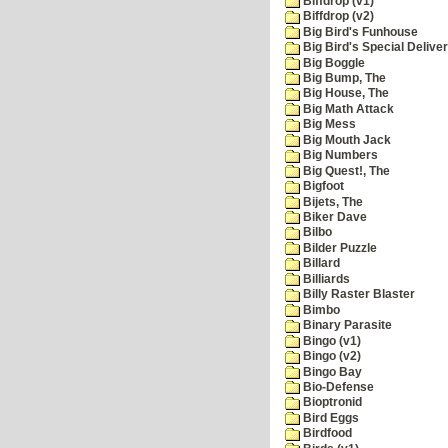
Biffdrop (v1)
Biffdrop (v2)
Big Bird's Funhouse
Big Bird's Special Delive
Big Boggle
Big Bump, The
Big House, The
Big Math Attack
Big Mess
Big Mouth Jack
Big Numbers
Big Quest!, The
Bigfoot
Bijets, The
Biker Dave
Bilbo
Bilder Puzzle
Billard
Billiards
Billy Raster Blaster
Bimbo
Binary Parasite
Bingo (v1)
Bingo (v2)
Bingo Bay
Bio-Defense
Bioptronid
Bird Eggs
Birdfood