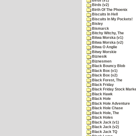
Birds (v1)
Birds (v2)
Birth Of The Phoenix
Biscuits In Hell
Biscuits In My Pockets!
Bisley
Bismarck
Bitchy Witchy, The
Bitwa Morska (v1)
Bitwa Morska (v2)
Bitwa O Anglie
Bitwy Morskie
Biznesik
Biznesmen
Black Bouncy Blob
Black Box (v1)
Black Box (v2)
Black Forest, The
Black Friday
Black Friday Stock Mark
Black Hawk
Black Hole
Black Hole Adventure
Black Hole Chase
Black Hole, The
Black Holes
Black Jack (v1)
Black Jack (v2)
Black Jack TQ