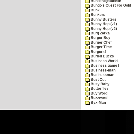
Bundesligatabelle
Bungo's Quest For Gold
Bunk
Bunkers
Bunny Busters
Bunny Hop (v1)
Bunny Hop (v2)
Burg Zarka
Burger Boy
Burger Chef
Burger Time
Burgers!
Buried Bucks
Business World
Business game I
Business-man
Businessman
Bust Out
Busy Baby
Butterflies
Buy Word
Buzzword
Byx-Man