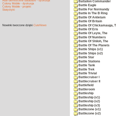
Atari demoscene database - dyskusja
Battalion Commander
Colony Mobile - dyskusja
Battle Eagle
Colony Mobile - projekt
Battle For Normandy
Statystyki
Battle In The B Ring
Battle Of Antietam
Battle Of Britain
Nowinki
tworzone dzięki
CuteNews
Battle Of Chickamauga, 
Battle Of Eris
Battle Of Leyte, The
Battle Of Numbers
Battle Of Shiloh, The
Battle Of The Planets
Battle Ships (v1)
Battle Ships (v2)
Battle Star
Battle Stations
Battle Tank
Battle Trek
Battle Trivial
Battlecruiser I
Battlecruiser II
Battlefield
Battleroom
Battleship
Battleship (v1)
Battleship (v2)
Battleship (v3)
Battlezone (v1)
Battlezone (v2)