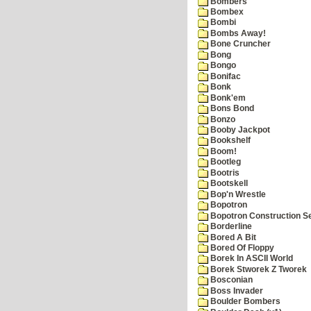
Bombers
Bombex
Bombi
Bombs Away!
Bone Cruncher
Bong
Bongo
Bonifac
Bonk
Bonk'em
Bons Bond
Bonzo
Booby Jackpot
Bookshelf
Boom!
Bootleg
Bootris
Bootskell
Bop'n Wrestle
Bopotron
Bopotron Construction S
Borderline
Bored A Bit
Bored Of Floppy
Borek In ASCII World
Borek Stworek Z Tworek
Bosconian
Boss Invader
Boulder Bombers