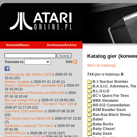
Nowinki/News
Archiwum/Archive
Katalog gier (konwe
Translate to
RSS
Wróc do katalogu
714
gier w katalogu
B
:
Letnia edycja Silly Venture 2026
z 2026-07-31
15:41 (37)
B-1 Nuclear Bomber
Pamięci Jurgiego
z 2026-07-21 12:42 (1)
Sceny z demosceny #7: opowiada SuN
z 2026-07-
B.A.S.I.C. Adventure, The
19 15:24 (2)
B.L.O.U.D
Atari Muzeum w Poznaniu na KWAS #40
z 2026-
BC's Quest For Tires
07-16 16:10 (4)
Nie żyje kolega Pecuś
z 2026-07-13 18:00 (30)
BMX Simulator
Sceny z demosceny #7 - Grzegorz "Sun" Żyła
z
BR-032 Constellation
2026-07-12 17:29 (12)
BSM Boulder Dash
Lost Party 2026 nadchodzi
z 2026-07-08 15:28
Baa Baa Black Sheep
(23)
Pan Zenon i Atari na KWAS #40
z 2026-07-07 13:25
Babel
(7)
Baby Berks
Spotkanie z redakcją "The Voice"
z 2026-07-04
Baby Chase!
07:42 (9)
KWAS #40 live
z 2026-06-27 12:53 (167)
Baby Dash
Spotkanie z grupą USSR
z 2026-06-26 19:36 (11)