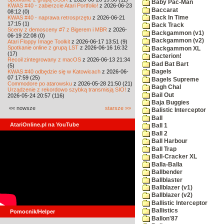
Baby Pac-Man
KWAS #40 - zabierzcie Atari Portfolio!
z 2026-06-23
Baccarat
08:12 (0)
KWAS #40 - naprawa retrosprzętu
z 2026-06-21
Back In Time
17:15 (1)
Back Track
Sceny z demosceny #7 z Bigerem i MBR
z 2026-
Backgammon (v1)
06-19 22:08 (0)
Backgammon (v2)
Atari Floppy Image Toolkit
z 2026-06-17 13:51 (9)
Spotkanie online z grupą LST
z 2026-06-16 16:32
Backgammon XL
(17)
Bacterion!
Recoil zintegrowany z macOS
z 2026-06-13 21:34
Bad Bat Bart
(5)
KWAS #40 odbędzie się w Katowicach
z 2026-06-
Bagels
07 17:59 (25)
Bagels Supreme
Commodore po atarowsku
z 2026-05-28 21:50 (21)
Bagh Chal
Urządzenie z rekordowo szybką transmisją SIO!
z
Bail Out
2026-05-24 20:57 (116)
Baja Buggies
«« nowsze
starsze »»
Balistic Interceptor
Ball
AtariOnline.pl na YouTube
Ball 1
Ball 2
Ball Harbour
Ball Trap
Ball-Cracker XL
Balla-Balla
Ballbender
Ballblaster
Ballblazer (v1)
Ballblazer (v2)
Ballistic Interceptor
Ballistics
Pomocnik/Helper
Ballon'87