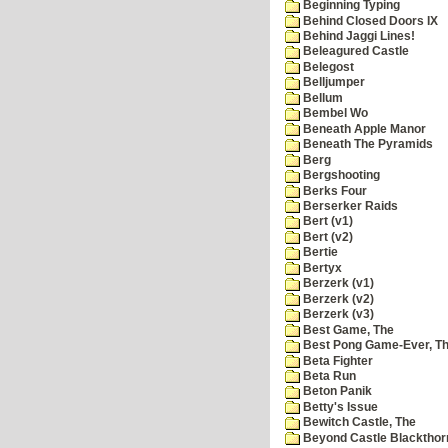
Beginning Typing
Behind Closed Doors IX
Behind Jaggi Lines!
Beleagured Castle
Belegost
Belljumper
Bellum
Bembel Wo
Beneath Apple Manor
Beneath The Pyramids
Berg
Bergshooting
Berks Four
Berserker Raids
Bert (v1)
Bert (v2)
Bertie
Bertyx
Berzerk (v1)
Berzerk (v2)
Berzerk (v3)
Best Game, The
Best Pong Game-Ever, T
Beta Fighter
Beta Run
Beton Panik
Betty's Issue
Bewitch Castle, The
Beyond Castle Blackthor