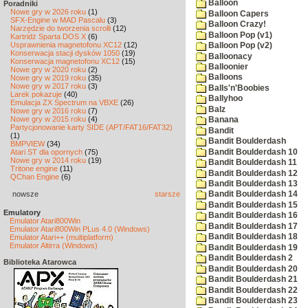
Balloon
Poradniki
Nowe gry w 2026 roku
(1)
Balloon Capers
SFX-Engine w MAD Pascalu
(3)
Balloon Crazy!
Narzędzie do tworzenia scrolli
(12)
Balloon Pop (v1)
Kartridż Sparta DOS X
(6)
Usprawnienia magnetofonu XC12
(12)
Balloon Pop (v2)
Konserwacja stacji dysków 1050
(19)
Balloonacy
Konserwacja magnetofonu XC12
(15)
Balloonier
Nowe gry w 2020 roku
(2)
Balloons
Nowe gry w 2019 roku
(35)
Nowe gry w 2017 roku
(3)
Balls'n'Boobies
Larek pokazuje
(40)
Ballyhoo
Emulacja ZX Spectrum na VBXE
(26)
Balz
Nowe gry w 2016 roku
(7)
Nowe gry w 2015 roku
(4)
Banana
Partycjonowanie karty SIDE (APT/FAT16/FAT32)
Bandit
(1)
Bandit Boulderdash
BMPVIEW
(34)
Bandit Boulderdash 10
Atari ST dla opornych
(75)
Nowe gry w 2014 roku
(19)
Bandit Boulderdash 11
Tritone engine
(11)
Bandit Boulderdash 12
QChan Engine
(6)
Bandit Boulderdash 13
nowsze
starsze
Bandit Boulderdash 14
Bandit Boulderdash 15
Emulatory
Bandit Boulderdash 16
Emulator Atari800Win
Bandit Boulderdash 17
Emulator Atari800Win PLus 4.0 (Windows)
Bandit Boulderdash 18
Emulator Atari++ (multiplatform)
Emulator Altirra (Windows)
Bandit Boulderdash 19
Bandit Boulderdash 2
Biblioteka Atarowca
Bandit Boulderdash 20
Bandit Boulderdash 21
Bandit Boulderdash 22
Bandit Boulderdash 23