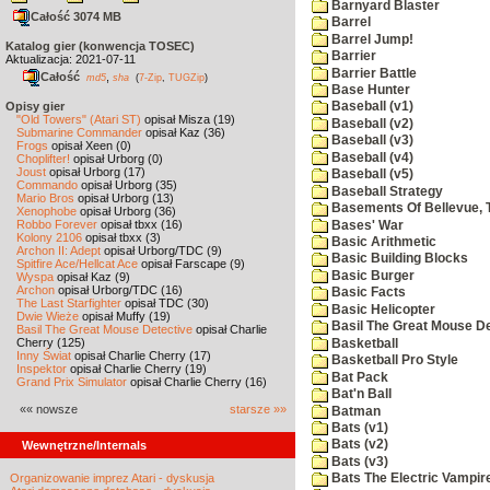
Barnyard Blaster
Całość 3074 MB
Barrel
Barrel Jump!
Katalog gier (konwencja TOSEC)
Barrier
Aktualizacja: 2021-07-11
Barrier Battle
Całość
,
md5
sha
(
7-Zip
,
TUGZip
)
Base Hunter
Opisy gier
Baseball (v1)
"Old Towers" (Atari ST)
opisał Misza (19)
Baseball (v2)
Submarine Commander
opisał Kaz (36)
Baseball (v3)
Frogs
opisał Xeen (0)
Baseball (v4)
Choplifter!
opisał Urborg (0)
Joust
opisał Urborg (17)
Baseball (v5)
Commando
opisał Urborg (35)
Baseball Strategy
Mario Bros
opisał Urborg (13)
Basements Of Bellevue, 
Xenophobe
opisał Urborg (36)
Robbo Forever
opisał tbxx (16)
Bases' War
Kolony 2106
opisał tbxx (3)
Basic Arithmetic
Archon II: Adept
opisał Urborg/TDC (9)
Basic Building Blocks
Spitfire Ace/Hellcat Ace
opisał Farscape (9)
Basic Burger
Wyspa
opisał Kaz (9)
Archon
opisał Urborg/TDC (16)
Basic Facts
The Last Starfighter
opisał TDC (30)
Basic Helicopter
Dwie Wieże
opisał Muffy (19)
Basil The Great Mouse De
Basil The Great Mouse Detective
opisał Charlie
Cherry (125)
Basketball
Inny Świat
opisał Charlie Cherry (17)
Basketball Pro Style
Inspektor
opisał Charlie Cherry (19)
Bat Pack
Grand Prix Simulator
opisał Charlie Cherry (16)
Bat'n Ball
«« nowsze
starsze »»
Batman
Bats (v1)
Bats (v2)
Wewnętrzne/Internals
Bats (v3)
Organizowanie imprez Atari - dyskusja
Bats The Electric Vampi