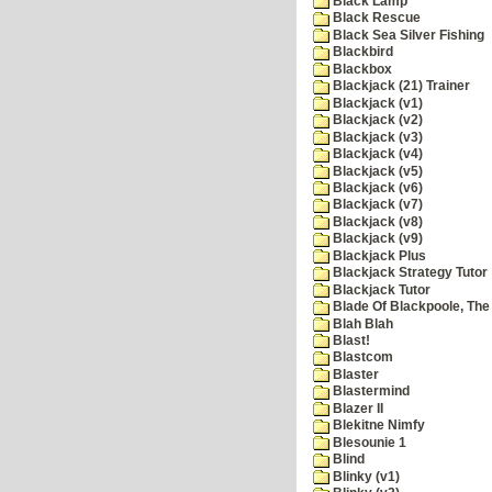
Black Lamp
Black Rescue
Black Sea Silver Fishing
Blackbird
Blackbox
Blackjack (21) Trainer
Blackjack (v1)
Blackjack (v2)
Blackjack (v3)
Blackjack (v4)
Blackjack (v5)
Blackjack (v6)
Blackjack (v7)
Blackjack (v8)
Blackjack (v9)
Blackjack Plus
Blackjack Strategy Tutor
Blackjack Tutor
Blade Of Blackpoole, The
Blah Blah
Blast!
Blastcom
Blaster
Blastermind
Blazer II
Blekitne Nimfy
Blesounie 1
Blind
Blinky (v1)