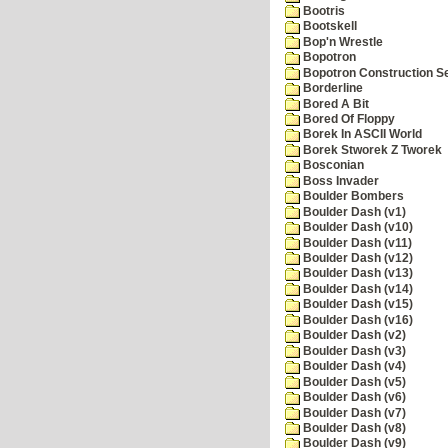
Bootris
Bootskell
Bop'n Wrestle
Bopotron
Bopotron Construction S
Borderline
Bored A Bit
Bored Of Floppy
Borek In ASCII World
Borek Stworek Z Tworek
Bosconian
Boss Invader
Boulder Bombers
Boulder Dash (v1)
Boulder Dash (v10)
Boulder Dash (v11)
Boulder Dash (v12)
Boulder Dash (v13)
Boulder Dash (v14)
Boulder Dash (v15)
Boulder Dash (v16)
Boulder Dash (v2)
Boulder Dash (v3)
Boulder Dash (v4)
Boulder Dash (v5)
Boulder Dash (v6)
Boulder Dash (v7)
Boulder Dash (v8)
Boulder Dash (v9)