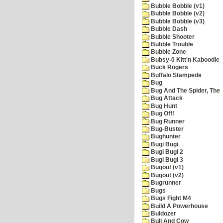
Bubble Bobble (v1)
Bubble Bobble (v2)
Bubble Bobble (v3)
Bubble Dash
Bubble Shooter
Bubble Trouble
Bubble Zone
Bubsy-0 Kitt'n Kaboodle
Buck Rogers
Buffalo Stampede
Bug
Bug And The Spider, The
Bug Attack
Bug Hunt
Bug Off!
Bug Runner
Bug-Buster
Bughunter
Bugi Bugi
Bugi Bugi 2
Bugi Bugi 3
Bugout (v1)
Bugout (v2)
Bugrunner
Bugs
Bugs Fight M4
Build A Powerhouse
Buldozer
Bull And Cow