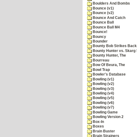
Boulders And Bombs
Bounce (v1)
Bounce (v2)
Bounce And Catch
Bounce Ball
Bounce Ball M4
Bounce!
Bouncy
Bounder
Bounty Bob Strikes Back
Bounty Hunter vs. Skarg S
Bounty Hunter, The
Bourreau
Bow Of Beura, The
Bowl Trap
Bowler's Database
Bowling (v1)
Bowling (v2)
Bowling (v3)
Bowling (v4)
Bowling (v5)
Bowling (v6)
Bowling (v7)
Bowling Game
Bowling Version 2
Box-In
Boxes
Brain Buster
Brain Strainers