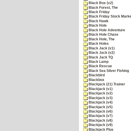
Black Box (v2)
Black Forest, The
Black Friday
Black Friday Stock Mark
Black Hawk
Black Hole
Black Hole Adventure
Black Hole Chase
Black Hole, The
Black Holes
Black Jack (v1)
Black Jack (v2)
Black Jack TQ
Black Lamp
Black Rescue
Black Sea Silver Fishing
Blackbird
Blackbox
Blackjack (21) Trainer
Blackjack (v1)
Blackjack (v2)
Blackjack (v3)
Blackjack (v4)
Blackjack (v5)
Blackjack (v6)
Blackjack (v7)
Blackjack (v8)
Blackjack (v9)
Blackjack Plus