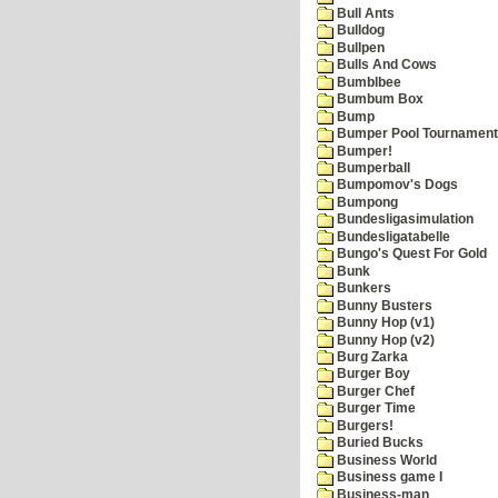
Bull Ants
Bulldog
Bullpen
Bulls And Cows
Bumblbee
Bumbum Box
Bump
Bumper Pool Tournament
Bumper!
Bumperball
Bumpomov's Dogs
Bumpong
Bundesligasimulation
Bundesligatabelle
Bungo's Quest For Gold
Bunk
Bunkers
Bunny Busters
Bunny Hop (v1)
Bunny Hop (v2)
Burg Zarka
Burger Boy
Burger Chef
Burger Time
Burgers!
Buried Bucks
Business World
Business game I
Business-man