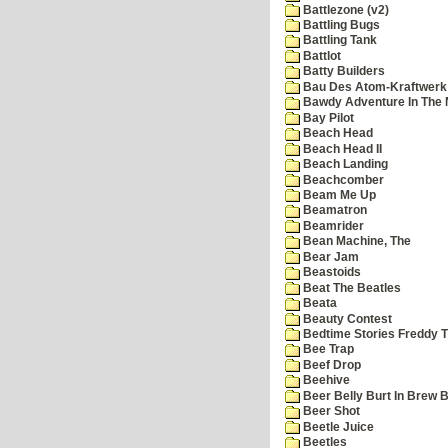
Battlezone (v2)
Battling Bugs
Battling Tank
Battlot
Batty Builders
Bau Des Atom-Kraftwerk
Bawdy Adventure In The 
Bay Pilot
Beach Head
Beach Head II
Beach Landing
Beachcomber
Beam Me Up
Beamatron
Beamrider
Bean Machine, The
Bear Jam
Beastoids
Beat The Beatles
Beata
Beauty Contest
Bedtime Stories Freddy Th
Bee Trap
Beef Drop
Beehive
Beer Belly Burt In Brew B
Beer Shot
Beetle Juice
Beetles