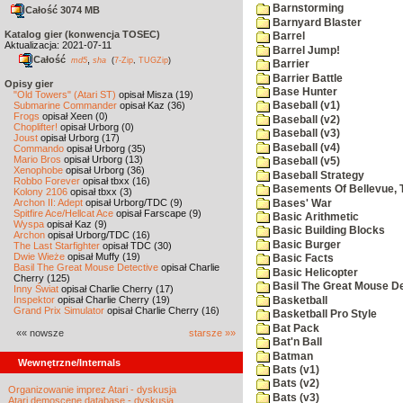
Barnstorming
Całość 3074 MB
Barnyard Blaster
Katalog gier (konwencja TOSEC)
Barrel
Aktualizacja: 2021-07-11
Barrel Jump!
Całość
,
md5
sha
(
7-Zip
,
TUGZip
)
Barrier
Barrier Battle
Opisy gier
Base Hunter
"Old Towers" (Atari ST)
opisał Misza (19)
Submarine Commander
opisał Kaz (36)
Baseball (v1)
Frogs
opisał Xeen (0)
Baseball (v2)
Choplifter!
opisał Urborg (0)
Baseball (v3)
Joust
opisał Urborg (17)
Baseball (v4)
Commando
opisał Urborg (35)
Mario Bros
opisał Urborg (13)
Baseball (v5)
Xenophobe
opisał Urborg (36)
Baseball Strategy
Robbo Forever
opisał tbxx (16)
Basements Of Bellevue, 
Kolony 2106
opisał tbxx (3)
Archon II: Adept
opisał Urborg/TDC (9)
Bases' War
Spitfire Ace/Hellcat Ace
opisał Farscape (9)
Basic Arithmetic
Wyspa
opisał Kaz (9)
Basic Building Blocks
Archon
opisał Urborg/TDC (16)
Basic Burger
The Last Starfighter
opisał TDC (30)
Dwie Wieże
opisał Muffy (19)
Basic Facts
Basil The Great Mouse Detective
opisał Charlie
Basic Helicopter
Cherry (125)
Basil The Great Mouse De
Inny Świat
opisał Charlie Cherry (17)
Inspektor
opisał Charlie Cherry (19)
Basketball
Grand Prix Simulator
opisał Charlie Cherry (16)
Basketball Pro Style
Bat Pack
«« nowsze
starsze »»
Bat'n Ball
Batman
Wewnętrzne/Internals
Bats (v1)
Bats (v2)
Organizowanie imprez Atari - dyskusja
Bats (v3)
Atari demoscene database - dyskusja