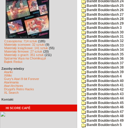
Bandit Boulderdash 24
Bandit Boulderdash 25
Bandit Boulderdash 26
Bandit Boulderdash 27
Bandit Boulderdash 28
Bandit Boulderdash 29
Bandit Boulderdash 3
Bandit Boulderdash 30
Bandit Boulderdash 31
Bandit Boulderdash 32
Czasopisma: 714 sztuk
(185)
Materiały scenowe: 32 sztuki
(9)
Bandit Boulderdash 33
Materiały książkowe: 141 sztuk
(55)
Bandit Boulderdash 34
Materiały firmowe: 27 sztuk
(20)
Bandit Boulderdash 35
Materiały o grach: 351 sztuk
(211)
Spiżarnia Voya na Chomikuj.pl
Bandit Boulderdash 36
Bajtek Redux
Bandit Boulderdash 37
Bandit Boulderdash 38
Zasoby wiedzy
Bandit Boulderdash 39
Atariki
XWiki
Bandit Boulderdash 4
Gury's Atari 8-bit Forever
Bandit Boulderdash 40
Atarimania
Bandit Boulderdash 41
Atari Archives
Drygol's Retro Hacks
Bandit Boulderdash 42
XL Search
Bandit Boulderdash 43
Bandit Boulderdash 44
Kontakt
Bandit Boulderdash 45
Bandit Boulderdash 46
HI SCORE CAFÉ
Bandit Boulderdash 47
Bandit Boulderdash 48
Bandit Boulderdash 49
Bandit Boulderdash 5