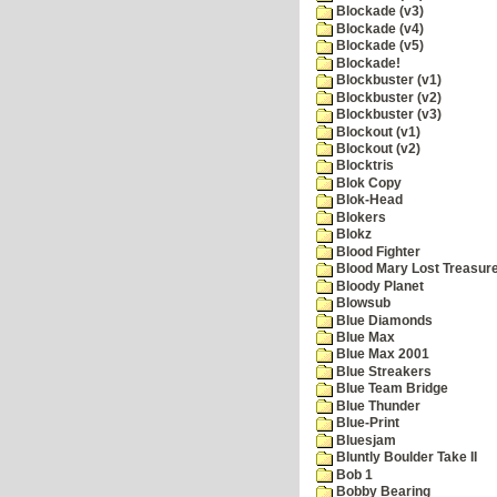
Blockade (v3)
Blockade (v4)
Blockade (v5)
Blockade!
Blockbuster (v1)
Blockbuster (v2)
Blockbuster (v3)
Blockout (v1)
Blockout (v2)
Blocktris
Blok Copy
Blok-Head
Blokers
Blokz
Blood Fighter
Blood Mary Lost Treasur
Bloody Planet
Blowsub
Blue Diamonds
Blue Max
Blue Max 2001
Blue Streakers
Blue Team Bridge
Blue Thunder
Blue-Print
Bluesjam
Bluntly Boulder Take II
Bob 1
Bobby Bearing