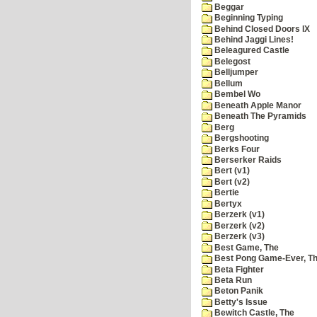
Beggar
Beginning Typing
Behind Closed Doors IX
Behind Jaggi Lines!
Beleagured Castle
Belegost
Belljumper
Bellum
Bembel Wo
Beneath Apple Manor
Beneath The Pyramids
Berg
Bergshooting
Berks Four
Berserker Raids
Bert (v1)
Bert (v2)
Bertie
Bertyx
Berzerk (v1)
Berzerk (v2)
Berzerk (v3)
Best Game, The
Best Pong Game-Ever, T
Beta Fighter
Beta Run
Beton Panik
Betty's Issue
Bewitch Castle, The