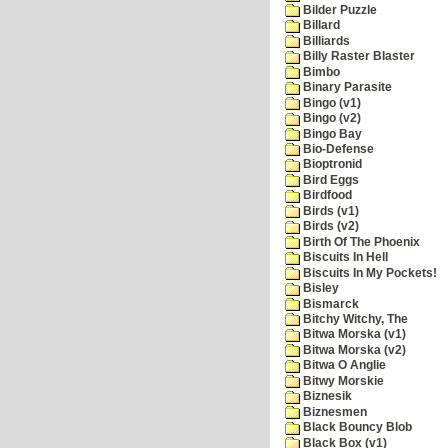
Bilder Puzzle
Billard
Billiards
Billy Raster Blaster
Bimbo
Binary Parasite
Bingo (v1)
Bingo (v2)
Bingo Bay
Bio-Defense
Bioptronid
Bird Eggs
Birdfood
Birds (v1)
Birds (v2)
Birth Of The Phoenix
Biscuits In Hell
Biscuits In My Pockets!
Bisley
Bismarck
Bitchy Witchy, The
Bitwa Morska (v1)
Bitwa Morska (v2)
Bitwa O Anglie
Bitwy Morskie
Biznesik
Biznesmen
Black Bouncy Blob
Black Box (v1)