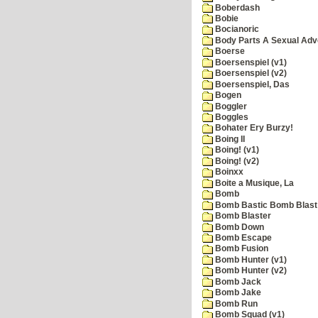
Boberdash
Bobie
Bocianoric
Body Parts A Sexual Adv
Boerse
Boersenspiel (v1)
Boersenspiel (v2)
Boersenspiel, Das
Bogen
Boggler
Boggles
Bohater Ery Burzy!
Boing II
Boing! (v1)
Boing! (v2)
Boinxx
Boite a Musique, La
Bomb
Bomb Bastic Bomb Blast 
Bomb Blaster
Bomb Down
Bomb Escape
Bomb Fusion
Bomb Hunter (v1)
Bomb Hunter (v2)
Bomb Jack
Bomb Jake
Bomb Run
Bomb Squad (v1)