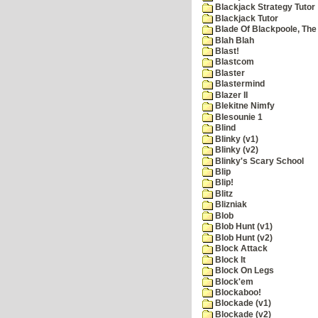
Blackjack Strategy Tutor
Blackjack Tutor
Blade Of Blackpoole, The
Blah Blah
Blast!
Blastcom
Blaster
Blastermind
Blazer II
Blekitne Nimfy
Blesounie 1
Blind
Blinky (v1)
Blinky (v2)
Blinky's Scary School
Blip
Blip!
Blitz
Blizniak
Blob
Blob Hunt (v1)
Blob Hunt (v2)
Block Attack
Block It
Block On Legs
Block'em
Blockaboo!
Blockade (v1)
Blockade (v2)