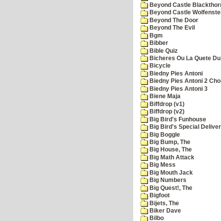
Beyond Castle Blackthor
Beyond Castle Wolfenste
Beyond The Door
Beyond The Evil
Bgm
Bibber
Bible Quiz
Bicheres Ou La Quete Du
Bicycle
Biedny Pies Antoni
Biedny Pies Antoni 2 Cho
Biedny Pies Antoni 3
Biene Maja
Biffdrop (v1)
Biffdrop (v2)
Big Bird's Funhouse
Big Bird's Special Delive
Big Boggle
Big Bump, The
Big House, The
Big Math Attack
Big Mess
Big Mouth Jack
Big Numbers
Big Quest!, The
Bigfoot
Bijets, The
Biker Dave
Bilbo