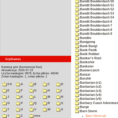
Bandit Boulderdash 50
Bandit Boulderdash 51
Bandit Boulderdash 52
Bandit Boulderdash 53
Bandit Boulderdash 54
Bandit Boulderdash 6
Bandit Boulderdash 7
Bandit Boulderdash 8
Bandit Boulderdash 9
Bandits
Bangpong
Bank Bang!
Bank Panik
Bank Robber
Banker's Run!
Gry/Games
Bankshot
Bankster
Katalog gier (konwencja Kaz)
Aktualizacja: 2026-07-19
Bannercatch
Liczba katalogów: 8878, liczba plików: 40040
Banzai
Zmian katalogów: 1, zmian plików: 1
Barahir
Barbarian (v1)
0-9
A
B
C
D
Barbarian (v2)
E
F
G
H
I
Barbarian (v3)
Barbarian (v4)
J
K
L
M
N
Barbarian (v5)
Barbary Coast Adventur
O
P
Q
R
S
Barge
T
U
V
W
X
Barn Storm
Y
Z
inne
Barn Storm.atr