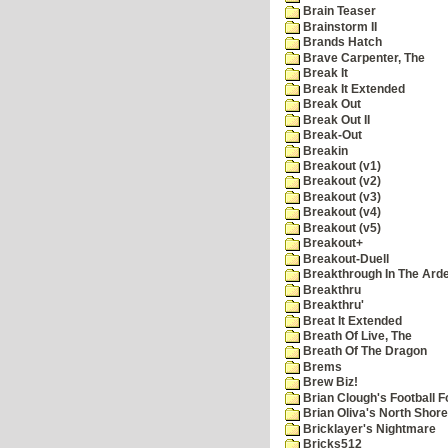
Brain Teaser
Brainstorm II
Brands Hatch
Brave Carpenter, The
Break It
Break It Extended
Break Out
Break Out II
Break-Out
Breakin
Breakout (v1)
Breakout (v2)
Breakout (v3)
Breakout (v4)
Breakout (v5)
Breakout+
Breakout-Duell
Breakthrough In The Ard
Breakthru
Breakthru'
Breat It Extended
Breath Of Live, The
Breath Of The Dragon
Brems
Brew Biz!
Brian Clough's Football F
Brian Oliva's North Shore
Bricklayer's Nightmare
Bricks512