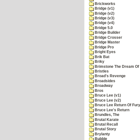
Brickworks
Bridge (v1)
Bridge (v2)
Bridge (v3)
Bridge (v4)
Bridge 5.0
Bridge Builder
Bridge Crosser
Bridge Master
Bridge Pro
Bright Eyes
Brik Bat
Briky
Brimstone The Dream Of
Bristles
Broad's Revenge
Broadsides
Broadway
Bros
Bruce Lee (v1)
Bruce Lee (v2)
Bruce Lee Return Of Fur
Bruce Lee's Return
Brundles, The
Brutal Karate
Brutal Recall
Brutal Story
Brylanty
Bubble