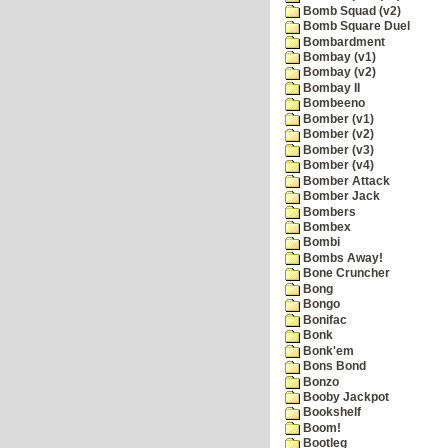
Bomb Squad (v2)
Bomb Square Duel
Bombardment
Bombay (v1)
Bombay (v2)
Bombay II
Bombeeno
Bomber (v1)
Bomber (v2)
Bomber (v3)
Bomber (v4)
Bomber Attack
Bomber Jack
Bombers
Bombex
Bombi
Bombs Away!
Bone Cruncher
Bong
Bongo
Bonifac
Bonk
Bonk'em
Bons Bond
Bonzo
Booby Jackpot
Bookshelf
Boom!
Bootleg