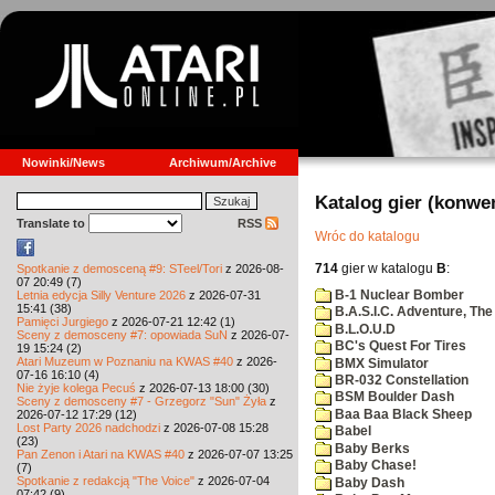
Nowinki/News
Archiwum/Archive
Katalog gier (konwe
Translate to
RSS
Wróc do katalogu
714
gier w katalogu
B
:
Spotkanie z demosceną #9: STeel/Tori
z 2026-08-
07 20:49 (7)
B-1 Nuclear Bomber
Letnia edycja Silly Venture 2026
z 2026-07-31
15:41 (38)
B.A.S.I.C. Adventure, The
Pamięci Jurgiego
z 2026-07-21 12:42 (1)
B.L.O.U.D
Sceny z demosceny #7: opowiada SuN
z 2026-07-
BC's Quest For Tires
19 15:24 (2)
Atari Muzeum w Poznaniu na KWAS #40
z 2026-
BMX Simulator
07-16 16:10 (4)
BR-032 Constellation
Nie żyje kolega Pecuś
z 2026-07-13 18:00 (30)
BSM Boulder Dash
Sceny z demosceny #7 - Grzegorz "Sun" Żyła
z
Baa Baa Black Sheep
2026-07-12 17:29 (12)
Lost Party 2026 nadchodzi
z 2026-07-08 15:28
Babel
(23)
Baby Berks
Pan Zenon i Atari na KWAS #40
z 2026-07-07 13:25
Baby Chase!
(7)
Spotkanie z redakcją "The Voice"
z 2026-07-04
Baby Dash
07:42 (9)