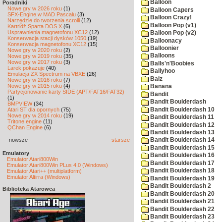
Balloon
Poradniki
Nowe gry w 2026 roku
(1)
Balloon Capers
SFX-Engine w MAD Pascalu
(3)
Balloon Crazy!
Narzędzie do tworzenia scrolli
(12)
Balloon Pop (v1)
Kartridż Sparta DOS X
(6)
Usprawnienia magnetofonu XC12
(12)
Balloon Pop (v2)
Konserwacja stacji dysków 1050
(19)
Balloonacy
Konserwacja magnetofonu XC12
(15)
Balloonier
Nowe gry w 2020 roku
(2)
Balloons
Nowe gry w 2019 roku
(35)
Nowe gry w 2017 roku
(3)
Balls'n'Boobies
Larek pokazuje
(40)
Ballyhoo
Emulacja ZX Spectrum na VBXE
(26)
Balz
Nowe gry w 2016 roku
(7)
Nowe gry w 2015 roku
(4)
Banana
Partycjonowanie karty SIDE (APT/FAT16/FAT32)
Bandit
(1)
Bandit Boulderdash
BMPVIEW
(34)
Bandit Boulderdash 10
Atari ST dla opornych
(75)
Nowe gry w 2014 roku
(19)
Bandit Boulderdash 11
Tritone engine
(11)
Bandit Boulderdash 12
QChan Engine
(6)
Bandit Boulderdash 13
nowsze
starsze
Bandit Boulderdash 14
Bandit Boulderdash 15
Emulatory
Bandit Boulderdash 16
Emulator Atari800Win
Bandit Boulderdash 17
Emulator Atari800Win PLus 4.0 (Windows)
Bandit Boulderdash 18
Emulator Atari++ (multiplatform)
Emulator Altirra (Windows)
Bandit Boulderdash 19
Bandit Boulderdash 2
Biblioteka Atarowca
Bandit Boulderdash 20
Bandit Boulderdash 21
Bandit Boulderdash 22
Bandit Boulderdash 23