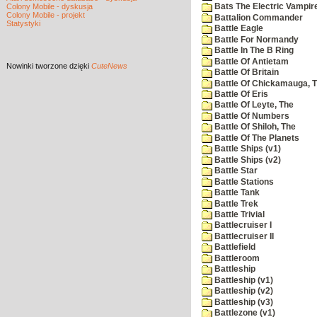
Colony Mobile - dyskusja
Bats The Electric Vampi
Colony Mobile - projekt
Battalion Commander
Statystyki
Battle Eagle
Battle For Normandy
Battle In The B Ring
Battle Of Antietam
Nowinki
tworzone dzięki
CuteNews
Battle Of Britain
Battle Of Chickamauga, 
Battle Of Eris
Battle Of Leyte, The
Battle Of Numbers
Battle Of Shiloh, The
Battle Of The Planets
Battle Ships (v1)
Battle Ships (v2)
Battle Star
Battle Stations
Battle Tank
Battle Trek
Battle Trivial
Battlecruiser I
Battlecruiser II
Battlefield
Battleroom
Battleship
Battleship (v1)
Battleship (v2)
Battleship (v3)
Battlezone (v1)