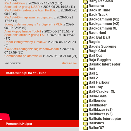
Baby Pac-Man
KWAS #40 live
z 2026-06-27 12:53 (167)
Baccarat
Spotkanie z grupą USSR
z 2026-06-26 19:36 (11)
KWAS #40 - zabierzcie Atari Portfolio!
z 2026-06-23
Back In Time
08:12 (0)
Back Track
KWAS #40 - naprawa retrosprzętu
z 2026-06-21
Backgammon (v1)
17:15 (1)
Backgammon (v2)
Sceny z demosceny #7 z Bigerem i MBR
z 2026-
06-19 22:08 (0)
Backgammon XL
Atari Floppy Image Toolkit
z 2026-06-17 13:51 (9)
Bacterion!
Spotkanie online z grupą LST
z 2026-06-16 16:32
Bad Bat Bart
(17)
Recoil zintegrowany z macOS
z 2026-06-13 21:34
Bagels
(5)
Bagels Supreme
KWAS #40 odbędzie się w Katowicach
z 2026-06-
Bagh Chal
07 17:59 (25)
Bail Out
Commodore po atarowsku
z 2026-05-28 21:50 (21)
Baja Buggies
«« nowsze
starsze »»
Balistic Interceptor
Ball
AtariOnline.pl na YouTube
Ball 1
Ball 2
Ball Harbour
Ball Trap
Ball-Cracker XL
Balla-Balla
Ballbender
Ballblaster
Ballblazer (v1)
Ballblazer (v2)
Ballistic Interceptor
Ballistics
Pomocnik/Helper
Ballon'87