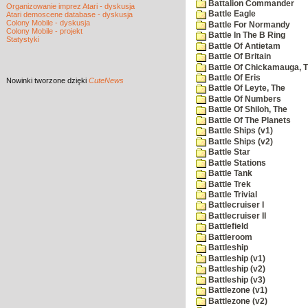
Battalion Commander
Organizowanie imprez Atari - dyskusja
Battle Eagle
Atari demoscene database - dyskusja
Colony Mobile - dyskusja
Battle For Normandy
Colony Mobile - projekt
Battle In The B Ring
Statystyki
Battle Of Antietam
Battle Of Britain
Battle Of Chickamauga, 
Battle Of Eris
Nowinki
tworzone dzięki
CuteNews
Battle Of Leyte, The
Battle Of Numbers
Battle Of Shiloh, The
Battle Of The Planets
Battle Ships (v1)
Battle Ships (v2)
Battle Star
Battle Stations
Battle Tank
Battle Trek
Battle Trivial
Battlecruiser I
Battlecruiser II
Battlefield
Battleroom
Battleship
Battleship (v1)
Battleship (v2)
Battleship (v3)
Battlezone (v1)
Battlezone (v2)