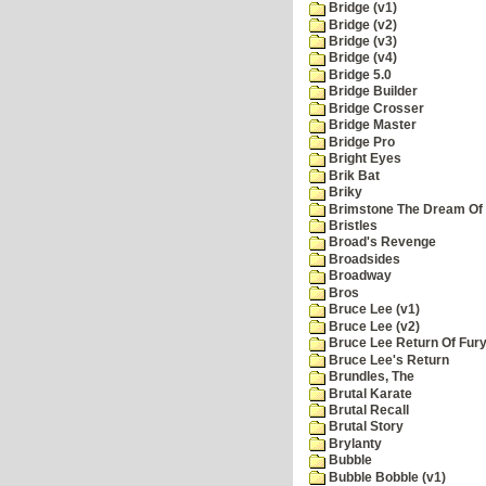
Bridge (v1)
Bridge (v2)
Bridge (v3)
Bridge (v4)
Bridge 5.0
Bridge Builder
Bridge Crosser
Bridge Master
Bridge Pro
Bright Eyes
Brik Bat
Briky
Brimstone The Dream Of
Bristles
Broad's Revenge
Broadsides
Broadway
Bros
Bruce Lee (v1)
Bruce Lee (v2)
Bruce Lee Return Of Fur
Bruce Lee's Return
Brundles, The
Brutal Karate
Brutal Recall
Brutal Story
Brylanty
Bubble
Bubble Bobble (v1)