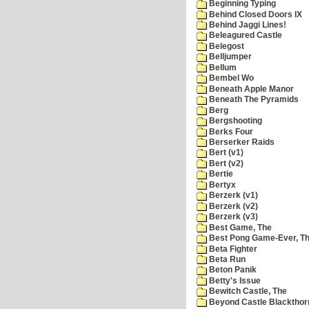
Beginning Typing
Behind Closed Doors IX
Behind Jaggi Lines!
Beleagured Castle
Belegost
Belljumper
Bellum
Bembel Wo
Beneath Apple Manor
Beneath The Pyramids
Berg
Bergshooting
Berks Four
Berserker Raids
Bert (v1)
Bert (v2)
Bertie
Bertyx
Berzerk (v1)
Berzerk (v2)
Berzerk (v3)
Best Game, The
Best Pong Game-Ever, T
Beta Fighter
Beta Run
Beton Panik
Betty's Issue
Bewitch Castle, The
Beyond Castle Blackthor