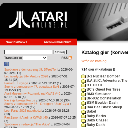
Nowinki/News
Archiwum/Archive
Katalog gier (konwe
Translate to
RSS
Wróc do katalogu
714
gier w katalogu
B
:
Spotkanie z demosceną #9: STeel/Tori
z 2026-08-
07 20:49 (1)
B-1 Nuclear Bomber
Letnia edycja Silly Venture 2026
z 2026-07-31
15:41 (38)
B.A.S.I.C. Adventure, The
Pamięci Jurgiego
z 2026-07-21 12:42 (1)
B.L.O.U.D
Sceny z demosceny #7: opowiada SuN
z 2026-07-
BC's Quest For Tires
19 15:24 (2)
Atari Muzeum w Poznaniu na KWAS #40
z 2026-
BMX Simulator
07-16 16:10 (4)
BR-032 Constellation
Nie żyje kolega Pecuś
z 2026-07-13 18:00 (30)
BSM Boulder Dash
Sceny z demosceny #7 - Grzegorz "Sun" Żyła
z
Baa Baa Black Sheep
2026-07-12 17:29 (12)
Lost Party 2026 nadchodzi
z 2026-07-08 15:28
Babel
(23)
Baby Berks
Pan Zenon i Atari na KWAS #40
z 2026-07-07 13:25
Baby Chase!
(7)
Spotkanie z redakcją "The Voice"
z 2026-07-04
Baby Dash
07:42 (9)