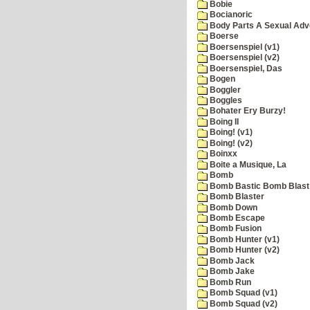
Bobie
Bocianoric
Body Parts A Sexual Adv
Boerse
Boersenspiel (v1)
Boersenspiel (v2)
Boersenspiel, Das
Bogen
Boggler
Boggles
Bohater Ery Burzy!
Boing II
Boing! (v1)
Boing! (v2)
Boinxx
Boite a Musique, La
Bomb
Bomb Bastic Bomb Blast 
Bomb Blaster
Bomb Down
Bomb Escape
Bomb Fusion
Bomb Hunter (v1)
Bomb Hunter (v2)
Bomb Jack
Bomb Jake
Bomb Run
Bomb Squad (v1)
Bomb Squad (v2)