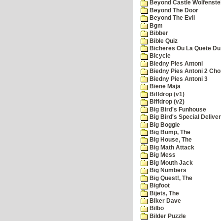
Beyond Castle Wolfenste
Beyond The Door
Beyond The Evil
Bgm
Bibber
Bible Quiz
Bicheres Ou La Quete Du
Bicycle
Biedny Pies Antoni
Biedny Pies Antoni 2 Cho
Biedny Pies Antoni 3
Biene Maja
Biffdrop (v1)
Biffdrop (v2)
Big Bird's Funhouse
Big Bird's Special Delive
Big Boggle
Big Bump, The
Big House, The
Big Math Attack
Big Mess
Big Mouth Jack
Big Numbers
Big Quest!, The
Bigfoot
Bijets, The
Biker Dave
Bilbo
Bilder Puzzle