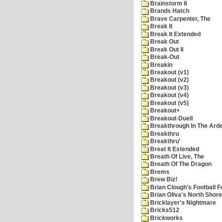
Brainstorm II
Brands Hatch
Brave Carpenter, The
Break It
Break It Extended
Break Out
Break Out II
Break-Out
Breakin
Breakout (v1)
Breakout (v2)
Breakout (v3)
Breakout (v4)
Breakout (v5)
Breakout+
Breakout-Duell
Breakthrough In The Ard
Breakthru
Breakthru'
Breat It Extended
Breath Of Live, The
Breath Of The Dragon
Brems
Brew Biz!
Brian Clough's Football F
Brian Oliva's North Shore
Bricklayer's Nightmare
Bricks512
Brickworks