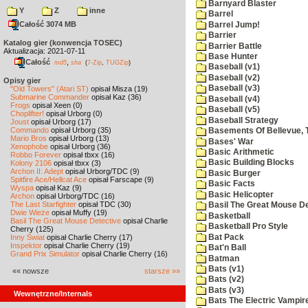
Barnyard Blaster
Y
Z
inne
Barrel
Całość 3074 MB
Barrel Jump!
Barrier
Katalog gier (konwencja TOSEC)
Barrier Battle
Aktualizacja: 2021-07-11
Base Hunter
Całość
,
md5
sha
(
7-Zip
,
TUGZip
)
Baseball (v1)
Baseball (v2)
Opisy gier
Baseball (v3)
"Old Towers" (Atari ST)
opisał Misza (19)
Submarine Commander
opisał Kaz (36)
Baseball (v4)
Frogs
opisał Xeen (0)
Baseball (v5)
Choplifter!
opisał Urborg (0)
Baseball Strategy
Joust
opisał Urborg (17)
Commando
opisał Urborg (35)
Basements Of Bellevue, 
Mario Bros
opisał Urborg (13)
Bases' War
Xenophobe
opisał Urborg (36)
Basic Arithmetic
Robbo Forever
opisał tbxx (16)
Basic Building Blocks
Kolony 2106
opisał tbxx (3)
Archon II: Adept
opisał Urborg/TDC (9)
Basic Burger
Spitfire Ace/Hellcat Ace
opisał Farscape (9)
Basic Facts
Wyspa
opisał Kaz (9)
Basic Helicopter
Archon
opisał Urborg/TDC (16)
The Last Starfighter
opisał TDC (30)
Basil The Great Mouse De
Dwie Wieże
opisał Muffy (19)
Basketball
Basil The Great Mouse Detective
opisał Charlie
Basketball Pro Style
Cherry (125)
Bat Pack
Inny Świat
opisał Charlie Cherry (17)
Inspektor
opisał Charlie Cherry (19)
Bat'n Ball
Grand Prix Simulator
opisał Charlie Cherry (16)
Batman
Bats (v1)
«« nowsze
starsze »»
Bats (v2)
Bats (v3)
Wewnętrzne/Internals
Bats The Electric Vampi