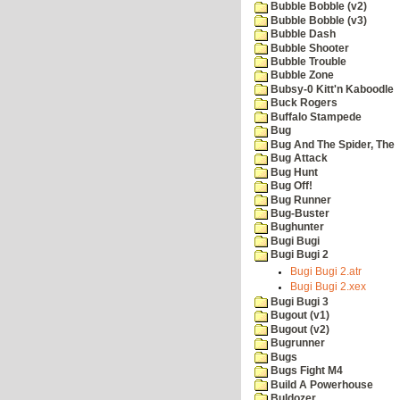
Bubble Bobble (v2)
Bubble Bobble (v3)
Bubble Dash
Bubble Shooter
Bubble Trouble
Bubble Zone
Bubsy-0 Kitt'n Kaboodle
Buck Rogers
Buffalo Stampede
Bug
Bug And The Spider, The
Bug Attack
Bug Hunt
Bug Off!
Bug Runner
Bug-Buster
Bughunter
Bugi Bugi
Bugi Bugi 2
Bugi Bugi 2.atr
Bugi Bugi 2.xex
Bugi Bugi 3
Bugout (v1)
Bugout (v2)
Bugrunner
Bugs
Bugs Fight M4
Build A Powerhouse
Buldozer