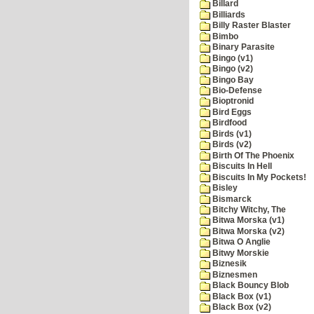
Billard
Billiards
Billy Raster Blaster
Bimbo
Binary Parasite
Bingo (v1)
Bingo (v2)
Bingo Bay
Bio-Defense
Bioptronid
Bird Eggs
Birdfood
Birds (v1)
Birds (v2)
Birth Of The Phoenix
Biscuits In Hell
Biscuits In My Pockets!
Bisley
Bismarck
Bitchy Witchy, The
Bitwa Morska (v1)
Bitwa Morska (v2)
Bitwa O Anglie
Bitwy Morskie
Biznesik
Biznesmen
Black Bouncy Blob
Black Box (v1)
Black Box (v2)