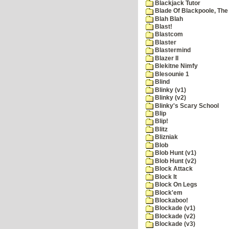
Blackjack Tutor
Blade Of Blackpoole, The
Blah Blah
Blast!
Blastcom
Blaster
Blastermind
Blazer II
Blekitne Nimfy
Blesounie 1
Blind
Blinky (v1)
Blinky (v2)
Blinky's Scary School
Blip
Blip!
Blitz
Blizniak
Blob
Blob Hunt (v1)
Blob Hunt (v2)
Block Attack
Block It
Block On Legs
Block'em
Blockaboo!
Blockade (v1)
Blockade (v2)
Blockade (v3)