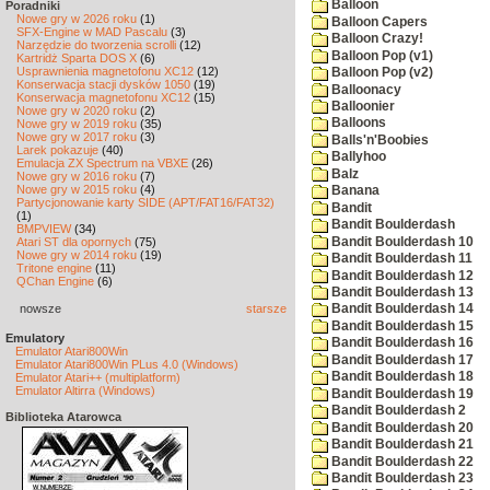
Balloon
Poradniki
Nowe gry w 2026 roku
(1)
Balloon Capers
SFX-Engine w MAD Pascalu
(3)
Balloon Crazy!
Narzędzie do tworzenia scrolli
(12)
Balloon Pop (v1)
Kartridż Sparta DOS X
(6)
Usprawnienia magnetofonu XC12
(12)
Balloon Pop (v2)
Konserwacja stacji dysków 1050
(19)
Balloonacy
Konserwacja magnetofonu XC12
(15)
Balloonier
Nowe gry w 2020 roku
(2)
Balloons
Nowe gry w 2019 roku
(35)
Nowe gry w 2017 roku
(3)
Balls'n'Boobies
Larek pokazuje
(40)
Ballyhoo
Emulacja ZX Spectrum na VBXE
(26)
Balz
Nowe gry w 2016 roku
(7)
Nowe gry w 2015 roku
(4)
Banana
Partycjonowanie karty SIDE (APT/FAT16/FAT32)
Bandit
(1)
Bandit Boulderdash
BMPVIEW
(34)
Bandit Boulderdash 10
Atari ST dla opornych
(75)
Nowe gry w 2014 roku
(19)
Bandit Boulderdash 11
Tritone engine
(11)
Bandit Boulderdash 12
QChan Engine
(6)
Bandit Boulderdash 13
nowsze
starsze
Bandit Boulderdash 14
Bandit Boulderdash 15
Emulatory
Bandit Boulderdash 16
Emulator Atari800Win
Bandit Boulderdash 17
Emulator Atari800Win PLus 4.0 (Windows)
Bandit Boulderdash 18
Emulator Atari++ (multiplatform)
Emulator Altirra (Windows)
Bandit Boulderdash 19
Bandit Boulderdash 2
Biblioteka Atarowca
Bandit Boulderdash 20
Bandit Boulderdash 21
Bandit Boulderdash 22
Bandit Boulderdash 23