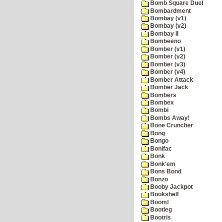
Bomb Square Duel
Bombardment
Bombay (v1)
Bombay (v2)
Bombay II
Bombeeno
Bomber (v1)
Bomber (v2)
Bomber (v3)
Bomber (v4)
Bomber Attack
Bomber Jack
Bombers
Bombex
Bombi
Bombs Away!
Bone Cruncher
Bong
Bongo
Bonifac
Bonk
Bonk'em
Bons Bond
Bonzo
Booby Jackpot
Bookshelf
Boom!
Bootleg
Bootris