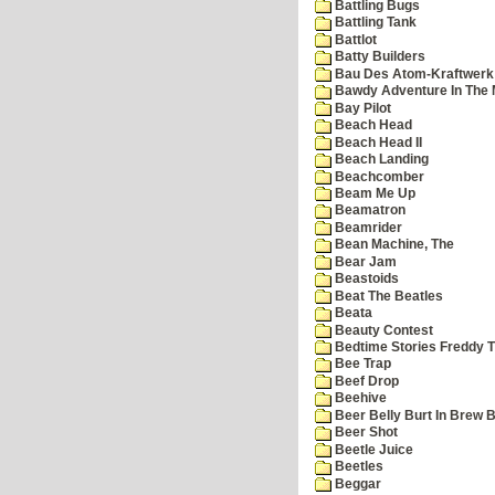
Battling Bugs
Battling Tank
Battlot
Batty Builders
Bau Des Atom-Kraftwerk
Bawdy Adventure In The 
Bay Pilot
Beach Head
Beach Head II
Beach Landing
Beachcomber
Beam Me Up
Beamatron
Beamrider
Bean Machine, The
Bear Jam
Beastoids
Beat The Beatles
Beata
Beauty Contest
Bedtime Stories Freddy Th
Bee Trap
Beef Drop
Beehive
Beer Belly Burt In Brew B
Beer Shot
Beetle Juice
Beetles
Beggar