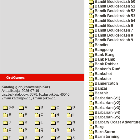
Bandit Boulderdash 50
Bandit Boulderdash 51
Bandit Boulderdash 52
Bandit Boulderdash 53
Bandit Boulderdash 54
Bandit Boulderdash 6
Bandit Boulderdash 7
Bandit Boulderdash 8
Bandit Boulderdash 9
Bandits
Bangpong
Bank Bang!
Bank Panik
Bank Robber
Banker's Run!
Bankshot
Gry/Games
Bankster
Bannercatch
Katalog gier (konwencja Kaz)
Banzai
Aktualizacja: 2026-07-19
Barahir
Liczba katalogów: 8878, liczba plików: 40040
Barbarian (v1)
Zmian katalogów: 1, zmian plików: 1
Barbarian (v2)
0-9
A
B
C
D
Barbarian (v3)
Barbarian (v4)
E
F
G
H
I
Barbarian (v5)
Barbary Coast Adventur
J
K
L
M
N
Barge
O
P
Q
R
S
Barn Storm
Barnstorming
T
U
V
W
X