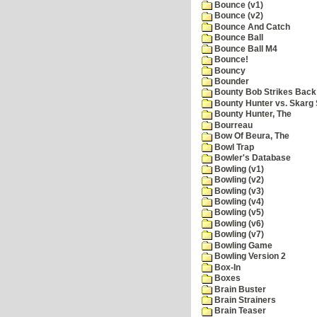
Bounce (v1)
Bounce (v2)
Bounce And Catch
Bounce Ball
Bounce Ball M4
Bounce!
Bouncy
Bounder
Bounty Bob Strikes Back
Bounty Hunter vs. Skarg S
Bounty Hunter, The
Bourreau
Bow Of Beura, The
Bowl Trap
Bowler's Database
Bowling (v1)
Bowling (v2)
Bowling (v3)
Bowling (v4)
Bowling (v5)
Bowling (v6)
Bowling (v7)
Bowling Game
Bowling Version 2
Box-In
Boxes
Brain Buster
Brain Strainers
Brain Teaser