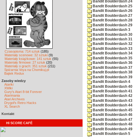
Bandit Boulderdash 24
Bandit Boulderdash 25
Bandit Boulderdash 26
Bandit Boulderdash 27
Bandit Boulderdash 28
Bandit Boulderdash 29
Bandit Boulderdash 3
Bandit Boulderdash 30
Bandit Boulderdash 31
Bandit Boulderdash 32
Bandit Boulderdash 33
Czasopisma: 714 sztuk
(185)
Bandit Boulderdash 34
Materiały scenowe: 32 sztuki
(9)
Bandit Boulderdash 35
Materiały książkowe: 141 sztuk
(55)
Materiały firmowe: 27 sztuk
(20)
Bandit Boulderdash 36
Materiały o grach: 351 sztuk
(211)
Bandit Boulderdash 37
Spiżarnia Voya na Chomikuj.pl
Bandit Boulderdash 38
Bajtek Redux
Bandit Boulderdash 39
Zasoby wiedzy
Bandit Boulderdash 4
Atariki
Bandit Boulderdash 40
XWiki
Bandit Boulderdash 41
Gury's Atari 8-bit Forever
Atarimania
Bandit Boulderdash 42
Atari Archives
Bandit Boulderdash 43
Drygol's Retro Hacks
Bandit Boulderdash 44
XL Search
Bandit Boulderdash 45
Kontakt
Bandit Boulderdash 46
Bandit Boulderdash 47
HI SCORE CAFÉ
Bandit Boulderdash 48
Bandit Boulderdash 49
Bandit Boulderdash 5