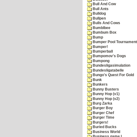
Bull And Cow
Bull Ants
Bulldog
Bullpen
Bulls And Cows
Bumblbee
Bumbum Box
Bump
Bumper Pool Tournament
Bumper!
Bumperball
Bumpomov's Dogs
Bumpong
Bundesligasimulation
Bundesligatabelle
Bungo's Quest For Gold
Bunk
Bunkers
Bunny Busters
Bunny Hop (v1)
Bunny Hop (v2)
Burg Zarka
Burger Boy
Burger Chef
Burger Time
Burgers!
Buried Bucks
Business World
Business game I