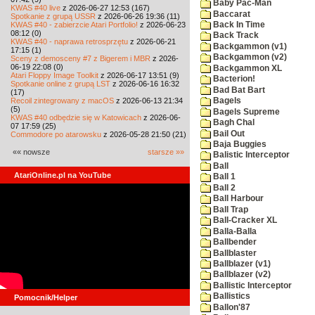
Baby Pac-Man
KWAS #40 live
z 2026-06-27 12:53 (167)
Baccarat
Spotkanie z grupą USSR
z 2026-06-26 19:36 (11)
KWAS #40 - zabierzcie Atari Portfolio!
z 2026-06-23
Back In Time
08:12 (0)
Back Track
KWAS #40 - naprawa retrosprzętu
z 2026-06-21
Backgammon (v1)
17:15 (1)
Backgammon (v2)
Sceny z demosceny #7 z Bigerem i MBR
z 2026-
06-19 22:08 (0)
Backgammon XL
Atari Floppy Image Toolkit
z 2026-06-17 13:51 (9)
Bacterion!
Spotkanie online z grupą LST
z 2026-06-16 16:32
Bad Bat Bart
(17)
Recoil zintegrowany z macOS
z 2026-06-13 21:34
Bagels
(5)
Bagels Supreme
KWAS #40 odbędzie się w Katowicach
z 2026-06-
Bagh Chal
07 17:59 (25)
Bail Out
Commodore po atarowsku
z 2026-05-28 21:50 (21)
Baja Buggies
«« nowsze
starsze »»
Balistic Interceptor
Ball
AtariOnline.pl na YouTube
Ball 1
Ball 2
Ball Harbour
Ball Trap
Ball-Cracker XL
Balla-Balla
Ballbender
Ballblaster
Ballblazer (v1)
Ballblazer (v2)
Ballistic Interceptor
Ballistics
Pomocnik/Helper
Ballon'87