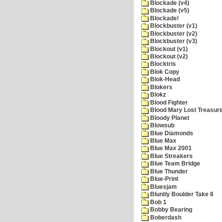
Blockade (v4)
Blockade (v5)
Blockade!
Blockbuster (v1)
Blockbuster (v2)
Blockbuster (v3)
Blockout (v1)
Blockout (v2)
Blocktris
Blok Copy
Blok-Head
Blokers
Blokz
Blood Fighter
Blood Mary Lost Treasur
Bloody Planet
Blowsub
Blue Diamonds
Blue Max
Blue Max 2001
Blue Streakers
Blue Team Bridge
Blue Thunder
Blue-Print
Bluesjam
Bluntly Boulder Take II
Bob 1
Bobby Bearing
Boberdash