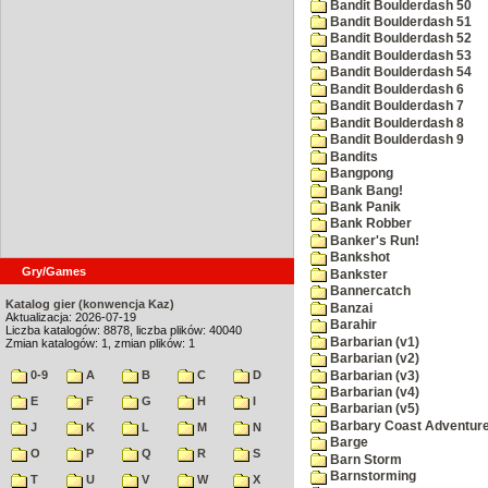
Bandit Boulderdash 50
Bandit Boulderdash 51
Bandit Boulderdash 52
Bandit Boulderdash 53
Bandit Boulderdash 54
Bandit Boulderdash 6
Bandit Boulderdash 7
Bandit Boulderdash 8
Bandit Boulderdash 9
Bandits
Bangpong
Bank Bang!
Bank Panik
Bank Robber
Banker's Run!
Bankshot
Gry/Games
Bankster
Bannercatch
Katalog gier (konwencja Kaz)
Banzai
Aktualizacja: 2026-07-19
Barahir
Liczba katalogów: 8878, liczba plików: 40040
Barbarian (v1)
Zmian katalogów: 1, zmian plików: 1
Barbarian (v2)
0-9
A
B
C
D
Barbarian (v3)
Barbarian (v4)
E
F
G
H
I
Barbarian (v5)
Barbary Coast Adventur
J
K
L
M
N
Barge
O
P
Q
R
S
Barn Storm
Barnstorming
T
U
V
W
X