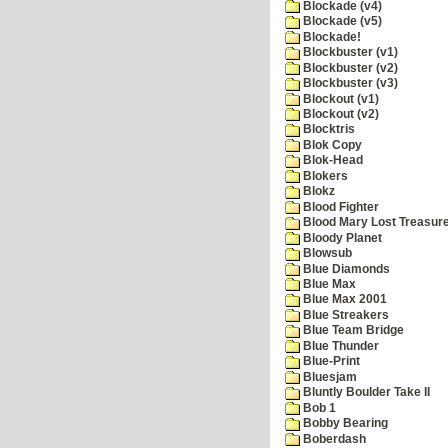
Blockade (v4)
Blockade (v5)
Blockade!
Blockbuster (v1)
Blockbuster (v2)
Blockbuster (v3)
Blockout (v1)
Blockout (v2)
Blocktris
Blok Copy
Blok-Head
Blokers
Blokz
Blood Fighter
Blood Mary Lost Treasur
Bloody Planet
Blowsub
Blue Diamonds
Blue Max
Blue Max 2001
Blue Streakers
Blue Team Bridge
Blue Thunder
Blue-Print
Bluesjam
Bluntly Boulder Take II
Bob 1
Bobby Bearing
Boberdash