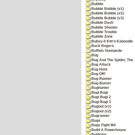
Bubble
Bubble Bobble (v1)
Bubble Bobble (v2)
Bubble Bobble (v3)
Bubble Dash
Bubble Shooter
Bubble Trouble
Bubble Zone
Bubsy-0 Kitt'n Kaboodle
Buck Rogers
Buffalo Stampede
Bug
Bug And The Spider, The
Bug Attack
Bug Hunt
Bug Off!
Bug Runner
Bug-Buster
Bughunter
Bugi Bugi
Bugi Bugi 2
Bugi Bugi 3
Bugout (v1)
Bugout (v2)
Bugrunner
Bugs
Bugs Fight M4
Build A Powerhouse
Buldozer