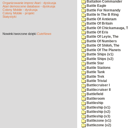
Battalion Commander
Organizowanie imprez Atari - dyskusja
Battle Eagle
Atari demoscene database - dyskusja
Colony Mobile - dyskusja
Battle For Normandy
Colony Mobile - projekt
Battle In The B Ring
Statystyki
Battle Of Antietam
Battle Of Britain
Battle Of Chickamauga, 
Battle Of Eris
Nowinki
tworzone dzięki
CuteNews
Battle Of Leyte, The
Battle Of Numbers
Battle Of Shiloh, The
Battle Of The Planets
Battle Ships (v1)
Battle Ships (v2)
Battle Star
Battle Stations
Battle Tank
Battle Trek
Battle Trivial
Battlecruiser I
Battlecruiser II
Battlefield
Battleroom
Battleship
Battleship (v1)
Battleship (v2)
Battleship (v3)
Battlezone (v1)
Battlezone (v2)