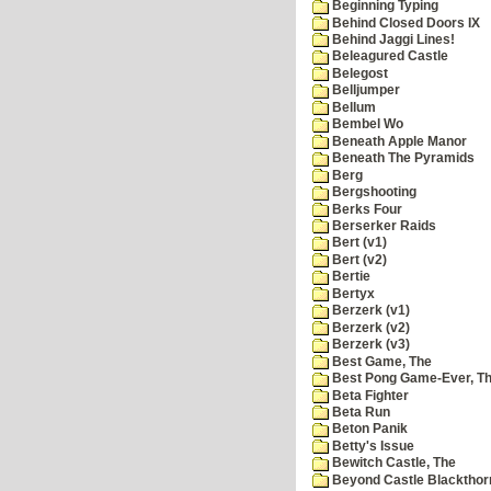
Beginning Typing
Behind Closed Doors IX
Behind Jaggi Lines!
Beleagured Castle
Belegost
Belljumper
Bellum
Bembel Wo
Beneath Apple Manor
Beneath The Pyramids
Berg
Bergshooting
Berks Four
Berserker Raids
Bert (v1)
Bert (v2)
Bertie
Bertyx
Berzerk (v1)
Berzerk (v2)
Berzerk (v3)
Best Game, The
Best Pong Game-Ever, T
Beta Fighter
Beta Run
Beton Panik
Betty's Issue
Bewitch Castle, The
Beyond Castle Blackthor