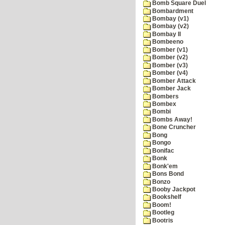
Bomb Square Duel
Bombardment
Bombay (v1)
Bombay (v2)
Bombay II
Bombeeno
Bomber (v1)
Bomber (v2)
Bomber (v3)
Bomber (v4)
Bomber Attack
Bomber Jack
Bombers
Bombex
Bombi
Bombs Away!
Bone Cruncher
Bong
Bongo
Bonifac
Bonk
Bonk'em
Bons Bond
Bonzo
Booby Jackpot
Bookshelf
Boom!
Bootleg
Bootris