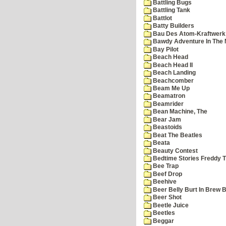
Battling Bugs
Battling Tank
Battlot
Batty Builders
Bau Des Atom-Kraftwerk
Bawdy Adventure In The 
Bay Pilot
Beach Head
Beach Head II
Beach Landing
Beachcomber
Beam Me Up
Beamatron
Beamrider
Bean Machine, The
Bear Jam
Beastoids
Beat The Beatles
Beata
Beauty Contest
Bedtime Stories Freddy Th
Bee Trap
Beef Drop
Beehive
Beer Belly Burt In Brew B
Beer Shot
Beetle Juice
Beetles
Beggar