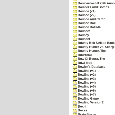
Boulderdash II 25th Anni
Boulders And Bombs
Bounce (v1)
Bounce (v2)
Bounce And Catch
Bounce Ball
Bounce Ball M4
Bounce!
Bouncy
Bounder
Bounty Bob Strikes Back
Bounty Hunter vs. Skarg S
Bounty Hunter, The
Bourreau
Bow Of Beura, The
Bowl Trap
Bowler's Database
Bowling (v1)
Bowling (v2)
Bowling (v3)
Bowling (v4)
Bowling (v5)
Bowling (v6)
Bowling (v7)
Bowling Game
Bowling Version 2
Box-In
Boxes
Brain Buster