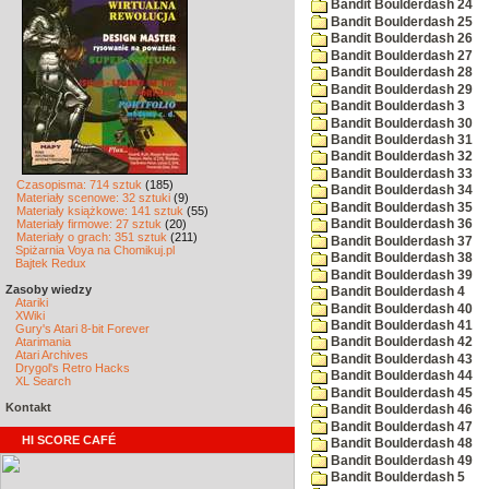
Bandit Boulderdash 24
Bandit Boulderdash 25
Bandit Boulderdash 26
Bandit Boulderdash 27
Bandit Boulderdash 28
Bandit Boulderdash 29
Bandit Boulderdash 3
Bandit Boulderdash 30
Bandit Boulderdash 31
Bandit Boulderdash 32
Bandit Boulderdash 33
Czasopisma: 714 sztuk
(185)
Bandit Boulderdash 34
Materiały scenowe: 32 sztuki
(9)
Bandit Boulderdash 35
Materiały książkowe: 141 sztuk
(55)
Materiały firmowe: 27 sztuk
(20)
Bandit Boulderdash 36
Materiały o grach: 351 sztuk
(211)
Bandit Boulderdash 37
Spiżarnia Voya na Chomikuj.pl
Bandit Boulderdash 38
Bajtek Redux
Bandit Boulderdash 39
Zasoby wiedzy
Bandit Boulderdash 4
Atariki
Bandit Boulderdash 40
XWiki
Bandit Boulderdash 41
Gury's Atari 8-bit Forever
Atarimania
Bandit Boulderdash 42
Atari Archives
Bandit Boulderdash 43
Drygol's Retro Hacks
Bandit Boulderdash 44
XL Search
Bandit Boulderdash 45
Kontakt
Bandit Boulderdash 46
Bandit Boulderdash 47
HI SCORE CAFÉ
Bandit Boulderdash 48
Bandit Boulderdash 49
Bandit Boulderdash 5