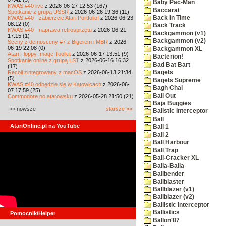
Baby Pac-Man
KWAS #40 live
z 2026-06-27 12:53 (167)
Baccarat
Spotkanie z grupą USSR
z 2026-06-26 19:36 (11)
KWAS #40 - zabierzcie Atari Portfolio!
z 2026-06-23
Back In Time
08:12 (0)
Back Track
KWAS #40 - naprawa retrosprzętu
z 2026-06-21
Backgammon (v1)
17:15 (1)
Backgammon (v2)
Sceny z demosceny #7 z Bigerem i MBR
z 2026-
06-19 22:08 (0)
Backgammon XL
Atari Floppy Image Toolkit
z 2026-06-17 13:51 (9)
Bacterion!
Spotkanie online z grupą LST
z 2026-06-16 16:32
Bad Bat Bart
(17)
Recoil zintegrowany z macOS
z 2026-06-13 21:34
Bagels
(5)
Bagels Supreme
KWAS #40 odbędzie się w Katowicach
z 2026-06-
Bagh Chal
07 17:59 (25)
Bail Out
Commodore po atarowsku
z 2026-05-28 21:50 (21)
Baja Buggies
«« nowsze
starsze »»
Balistic Interceptor
Ball
AtariOnline.pl na YouTube
Ball 1
Ball 2
Ball Harbour
Ball Trap
Ball-Cracker XL
Balla-Balla
Ballbender
Ballblaster
Ballblazer (v1)
Ballblazer (v2)
Ballistic Interceptor
Ballistics
Pomocnik/Helper
Ballon'87