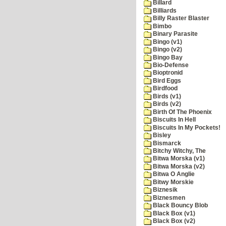
Billard
Billiards
Billy Raster Blaster
Bimbo
Binary Parasite
Bingo (v1)
Bingo (v2)
Bingo Bay
Bio-Defense
Bioptronid
Bird Eggs
Birdfood
Birds (v1)
Birds (v2)
Birth Of The Phoenix
Biscuits In Hell
Biscuits In My Pockets!
Bisley
Bismarck
Bitchy Witchy, The
Bitwa Morska (v1)
Bitwa Morska (v2)
Bitwa O Anglie
Bitwy Morskie
Biznesik
Biznesmen
Black Bouncy Blob
Black Box (v1)
Black Box (v2)