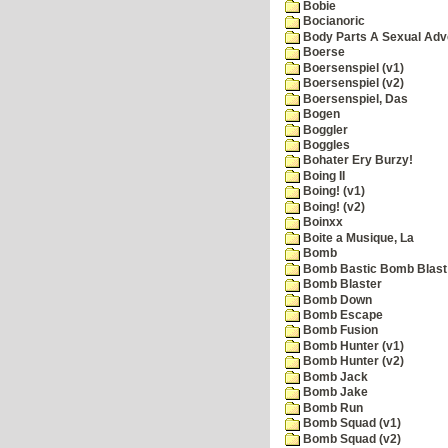
Bobie
Bocianoric
Body Parts A Sexual Adv
Boerse
Boersenspiel (v1)
Boersenspiel (v2)
Boersenspiel, Das
Bogen
Boggler
Boggles
Bohater Ery Burzy!
Boing II
Boing! (v1)
Boing! (v2)
Boinxx
Boite a Musique, La
Bomb
Bomb Bastic Bomb Blast 
Bomb Blaster
Bomb Down
Bomb Escape
Bomb Fusion
Bomb Hunter (v1)
Bomb Hunter (v2)
Bomb Jack
Bomb Jake
Bomb Run
Bomb Squad (v1)
Bomb Squad (v2)