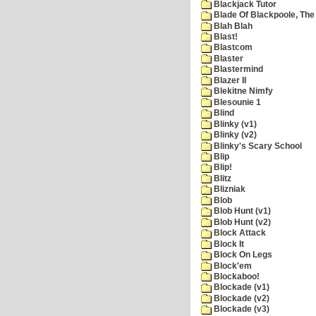
Blackjack Tutor
Blade Of Blackpoole, The
Blah Blah
Blast!
Blastcom
Blaster
Blastermind
Blazer II
Blekitne Nimfy
Blesounie 1
Blind
Blinky (v1)
Blinky (v2)
Blinky's Scary School
Blip
Blip!
Blitz
Blizniak
Blob
Blob Hunt (v1)
Blob Hunt (v2)
Block Attack
Block It
Block On Legs
Block'em
Blockaboo!
Blockade (v1)
Blockade (v2)
Blockade (v3)