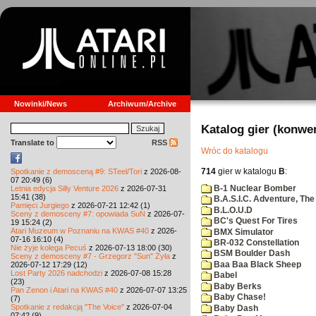
Nowinki/News
Archiwum/Archive
Katalog gier (konwe
Translate to
RSS
Wróc do katalogu
714
gier w katalogu
B
:
Spotkanie z demosceną #9: STeel/Tori
z 2026-08-
07 20:49 (6)
B-1 Nuclear Bomber
Letnia edycja Silly Venture 2026
z 2026-07-31
15:41 (38)
B.A.S.I.C. Adventure, The
Pamięci Jurgiego
z 2026-07-21 12:42 (1)
B.L.O.U.D
Sceny z demosceny #7: opowiada SuN
z 2026-07-
BC's Quest For Tires
19 15:24 (2)
Atari Muzeum w Poznaniu na KWAS #40
z 2026-
BMX Simulator
07-16 16:10 (4)
BR-032 Constellation
Nie żyje kolega Pecuś
z 2026-07-13 18:00 (30)
BSM Boulder Dash
Sceny z demosceny #7 - Grzegorz "Sun" Żyła
z
Baa Baa Black Sheep
2026-07-12 17:29 (12)
Lost Party 2026 nadchodzi
z 2026-07-08 15:28
Babel
(23)
Baby Berks
Pan Zenon i Atari na KWAS #40
z 2026-07-07 13:25
Baby Chase!
(7)
Spotkanie z redakcją "The Voice"
z 2026-07-04
Baby Dash
07:42 (9)