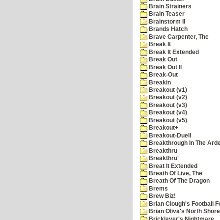
Brain Strainers
Brain Teaser
Brainstorm II
Brands Hatch
Brave Carpenter, The
Break It
Break It Extended
Break Out
Break Out II
Break-Out
Breakin
Breakout (v1)
Breakout (v2)
Breakout (v3)
Breakout (v4)
Breakout (v5)
Breakout+
Breakout-Duell
Breakthrough In The Ard
Breakthru
Breakthru'
Breat It Extended
Breath Of Live, The
Breath Of The Dragon
Brems
Brew Biz!
Brian Clough's Football F
Brian Oliva's North Shore
Bricklayer's Nightmare