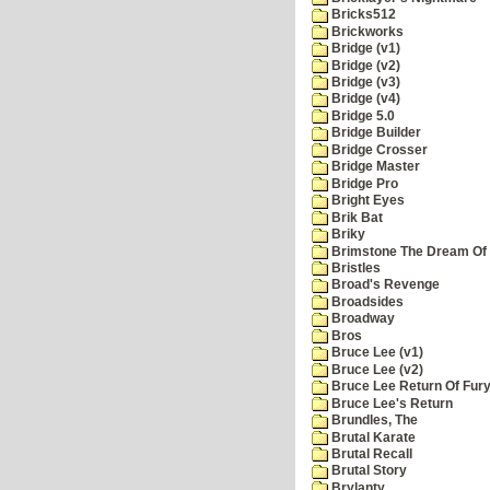
Bricks512
Brickworks
Bridge (v1)
Bridge (v2)
Bridge (v3)
Bridge (v4)
Bridge 5.0
Bridge Builder
Bridge Crosser
Bridge Master
Bridge Pro
Bright Eyes
Brik Bat
Briky
Brimstone The Dream Of
Bristles
Broad's Revenge
Broadsides
Broadway
Bros
Bruce Lee (v1)
Bruce Lee (v2)
Bruce Lee Return Of Fur
Bruce Lee's Return
Brundles, The
Brutal Karate
Brutal Recall
Brutal Story
Brylanty