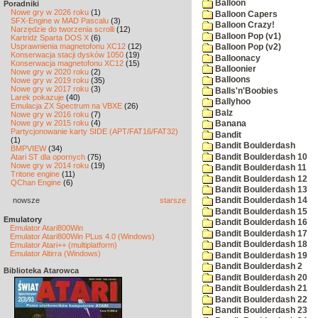
Balloon
Poradniki
Nowe gry w 2026 roku
(1)
Balloon Capers
SFX-Engine w MAD Pascalu
(3)
Balloon Crazy!
Narzędzie do tworzenia scrolli
(12)
Balloon Pop (v1)
Kartridż Sparta DOS X
(6)
Usprawnienia magnetofonu XC12
(12)
Balloon Pop (v2)
Konserwacja stacji dysków 1050
(19)
Balloonacy
Konserwacja magnetofonu XC12
(15)
Balloonier
Nowe gry w 2020 roku
(2)
Balloons
Nowe gry w 2019 roku
(35)
Nowe gry w 2017 roku
(3)
Balls'n'Boobies
Larek pokazuje
(40)
Ballyhoo
Emulacja ZX Spectrum na VBXE
(26)
Balz
Nowe gry w 2016 roku
(7)
Nowe gry w 2015 roku
(4)
Banana
Partycjonowanie karty SIDE (APT/FAT16/FAT32)
Bandit
(1)
Bandit Boulderdash
BMPVIEW
(34)
Bandit Boulderdash 10
Atari ST dla opornych
(75)
Nowe gry w 2014 roku
(19)
Bandit Boulderdash 11
Tritone engine
(11)
Bandit Boulderdash 12
QChan Engine
(6)
Bandit Boulderdash 13
nowsze
starsze
Bandit Boulderdash 14
Bandit Boulderdash 15
Emulatory
Bandit Boulderdash 16
Emulator Atari800Win
Bandit Boulderdash 17
Emulator Atari800Win PLus 4.0 (Windows)
Bandit Boulderdash 18
Emulator Atari++ (multiplatform)
Emulator Altirra (Windows)
Bandit Boulderdash 19
Bandit Boulderdash 2
Biblioteka Atarowca
Bandit Boulderdash 20
Bandit Boulderdash 21
Bandit Boulderdash 22
Bandit Boulderdash 23