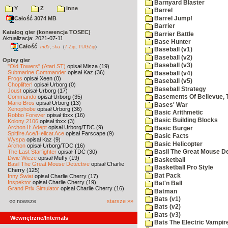
Barnyard Blaster
Y
Z
inne
Barrel
Barrel Jump!
Całość 3074 MB
Barrier
Katalog gier (konwencja TOSEC)
Barrier Battle
Aktualizacja: 2021-07-11
Base Hunter
Całość
,
md5
sha
(
7-Zip
,
TUGZip
)
Baseball (v1)
Baseball (v2)
Opisy gier
Baseball (v3)
"Old Towers" (Atari ST)
opisał Misza (19)
Submarine Commander
opisał Kaz (36)
Baseball (v4)
Frogs
opisał Xeen (0)
Baseball (v5)
Choplifter!
opisał Urborg (0)
Baseball Strategy
Joust
opisał Urborg (17)
Commando
opisał Urborg (35)
Basements Of Bellevue, 
Mario Bros
opisał Urborg (13)
Bases' War
Xenophobe
opisał Urborg (36)
Basic Arithmetic
Robbo Forever
opisał tbxx (16)
Basic Building Blocks
Kolony 2106
opisał tbxx (3)
Archon II: Adept
opisał Urborg/TDC (9)
Basic Burger
Spitfire Ace/Hellcat Ace
opisał Farscape (9)
Basic Facts
Wyspa
opisał Kaz (9)
Basic Helicopter
Archon
opisał Urborg/TDC (16)
The Last Starfighter
opisał TDC (30)
Basil The Great Mouse De
Dwie Wieże
opisał Muffy (19)
Basketball
Basil The Great Mouse Detective
opisał Charlie
Basketball Pro Style
Cherry (125)
Bat Pack
Inny Świat
opisał Charlie Cherry (17)
Inspektor
opisał Charlie Cherry (19)
Bat'n Ball
Grand Prix Simulator
opisał Charlie Cherry (16)
Batman
Bats (v1)
«« nowsze
starsze »»
Bats (v2)
Bats (v3)
Wewnętrzne/Internals
Bats The Electric Vampi