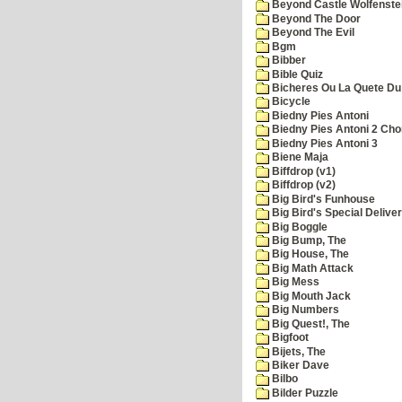
Beyond Castle Wolfenste
Beyond The Door
Beyond The Evil
Bgm
Bibber
Bible Quiz
Bicheres Ou La Quete Du
Bicycle
Biedny Pies Antoni
Biedny Pies Antoni 2 Cho
Biedny Pies Antoni 3
Biene Maja
Biffdrop (v1)
Biffdrop (v2)
Big Bird's Funhouse
Big Bird's Special Delive
Big Boggle
Big Bump, The
Big House, The
Big Math Attack
Big Mess
Big Mouth Jack
Big Numbers
Big Quest!, The
Bigfoot
Bijets, The
Biker Dave
Bilbo
Bilder Puzzle