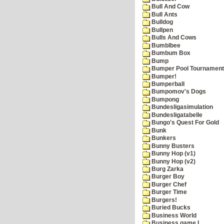
Bull And Cow
Bull Ants
Bulldog
Bullpen
Bulls And Cows
Bumblbee
Bumbum Box
Bump
Bumper Pool Tournament
Bumper!
Bumperball
Bumpomov's Dogs
Bumpong
Bundesligasimulation
Bundesligatabelle
Bungo's Quest For Gold
Bunk
Bunkers
Bunny Busters
Bunny Hop (v1)
Bunny Hop (v2)
Burg Zarka
Burger Boy
Burger Chef
Burger Time
Burgers!
Buried Bucks
Business World
Business game I