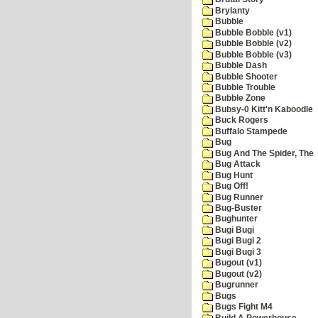
Brylanty
Bubble
Bubble Bobble (v1)
Bubble Bobble (v2)
Bubble Bobble (v3)
Bubble Dash
Bubble Shooter
Bubble Trouble
Bubble Zone
Bubsy-0 Kitt'n Kaboodle
Buck Rogers
Buffalo Stampede
Bug
Bug And The Spider, The
Bug Attack
Bug Hunt
Bug Off!
Bug Runner
Bug-Buster
Bughunter
Bugi Bugi
Bugi Bugi 2
Bugi Bugi 3
Bugout (v1)
Bugout (v2)
Bugrunner
Bugs
Bugs Fight M4
Build A Powerhouse