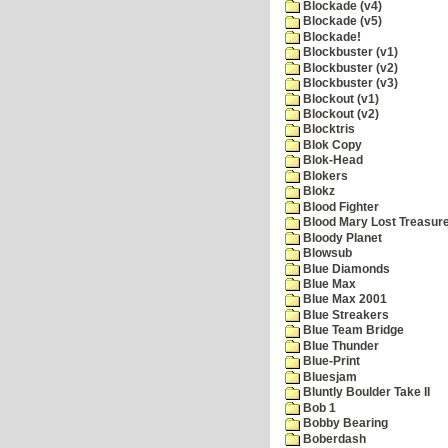
Blockade (v4)
Blockade (v5)
Blockade!
Blockbuster (v1)
Blockbuster (v2)
Blockbuster (v3)
Blockout (v1)
Blockout (v2)
Blocktris
Blok Copy
Blok-Head
Blokers
Blokz
Blood Fighter
Blood Mary Lost Treasur
Bloody Planet
Blowsub
Blue Diamonds
Blue Max
Blue Max 2001
Blue Streakers
Blue Team Bridge
Blue Thunder
Blue-Print
Bluesjam
Bluntly Boulder Take II
Bob 1
Bobby Bearing
Boberdash