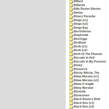
Billard
Billiards
Billy Raster Blaster
Bimbo
Binary Parasite
Bingo (v1)
Bingo (v2)
Bingo Bay
Bio-Defense
Bioptronid
Bird Eggs
Birdfood
Birds (v1)
Birds (v2)
Birth Of The Phoenix
Biscuits In Hell
Biscuits In My Pockets!
Bisley
Bismarck
Bitchy Witchy, The
Bitwa Morska (v1)
Bitwa Morska (v2)
Bitwa O Anglie
Bitwy Morskie
Biznesik
Biznesmen
Black Bouncy Blob
Black Box (v1)
Black Box (v2)