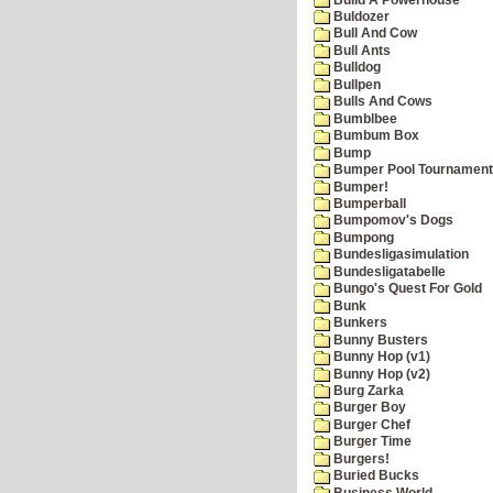
Buldozer
Bull And Cow
Bull Ants
Bulldog
Bullpen
Bulls And Cows
Bumblbee
Bumbum Box
Bump
Bumper Pool Tournament
Bumper!
Bumperball
Bumpomov's Dogs
Bumpong
Bundesligasimulation
Bundesligatabelle
Bungo's Quest For Gold
Bunk
Bunkers
Bunny Busters
Bunny Hop (v1)
Bunny Hop (v2)
Burg Zarka
Burger Boy
Burger Chef
Burger Time
Burgers!
Buried Bucks
Business World