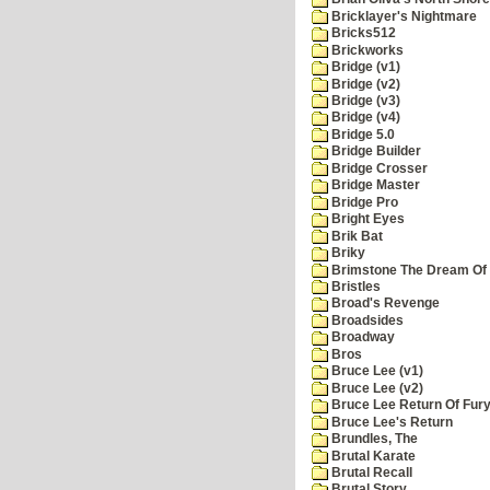
Bricklayer's Nightmare
Bricks512
Brickworks
Bridge (v1)
Bridge (v2)
Bridge (v3)
Bridge (v4)
Bridge 5.0
Bridge Builder
Bridge Crosser
Bridge Master
Bridge Pro
Bright Eyes
Brik Bat
Briky
Brimstone The Dream Of
Bristles
Broad's Revenge
Broadsides
Broadway
Bros
Bruce Lee (v1)
Bruce Lee (v2)
Bruce Lee Return Of Fur
Bruce Lee's Return
Brundles, The
Brutal Karate
Brutal Recall
Brutal Story