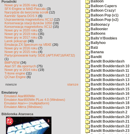
Balloon
Poradniki
Nowe gry w 2026 roku
(1)
Balloon Capers
SFX-Engine w MAD Pascalu
(3)
Balloon Crazy!
Narzędzie do tworzenia scrolli
(12)
Balloon Pop (v1)
Kartridż Sparta DOS X
(6)
Usprawnienia magnetofonu XC12
(12)
Balloon Pop (v2)
Konserwacja stacji dysków 1050
(19)
Balloonacy
Konserwacja magnetofonu XC12
(15)
Balloonier
Nowe gry w 2020 roku
(2)
Balloons
Nowe gry w 2019 roku
(35)
Nowe gry w 2017 roku
(3)
Balls'n'Boobies
Larek pokazuje
(40)
Ballyhoo
Emulacja ZX Spectrum na VBXE
(26)
Balz
Nowe gry w 2016 roku
(7)
Nowe gry w 2015 roku
(4)
Banana
Partycjonowanie karty SIDE (APT/FAT16/FAT32)
Bandit
(1)
Bandit Boulderdash
BMPVIEW
(34)
Bandit Boulderdash 10
Atari ST dla opornych
(75)
Nowe gry w 2014 roku
(19)
Bandit Boulderdash 11
Tritone engine
(11)
Bandit Boulderdash 12
QChan Engine
(6)
Bandit Boulderdash 13
nowsze
starsze
Bandit Boulderdash 14
Bandit Boulderdash 15
Emulatory
Bandit Boulderdash 16
Emulator Atari800Win
Bandit Boulderdash 17
Emulator Atari800Win PLus 4.0 (Windows)
Bandit Boulderdash 18
Emulator Atari++ (multiplatform)
Emulator Altirra (Windows)
Bandit Boulderdash 19
Bandit Boulderdash 2
Biblioteka Atarowca
Bandit Boulderdash 20
Bandit Boulderdash 21
Bandit Boulderdash 22
Bandit Boulderdash 23