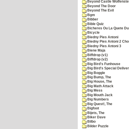
Beyond Castle Wolfenste
Beyond The Door
Beyond The Evil
Bgm
Bibber
Bible Quiz
Bicheres Ou La Quete Du
Bicycle
Biedny Pies Antoni
Biedny Pies Antoni 2 Cho
Biedny Pies Antoni 3
Biene Maja
Biffdrop (v1)
Biffdrop (v2)
Big Bird's Funhouse
Big Bird's Special Delive
Big Boggle
Big Bump, The
Big House, The
Big Math Attack
Big Mess
Big Mouth Jack
Big Numbers
Big Quest!, The
Bigfoot
Bijets, The
Biker Dave
Bilbo
Bilder Puzzle