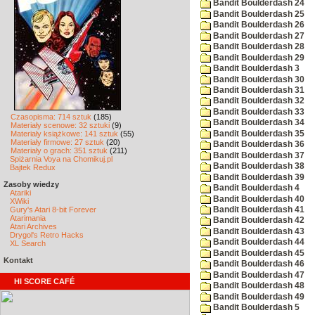
Bandit Boulderdash 24
Bandit Boulderdash 25
Bandit Boulderdash 26
Bandit Boulderdash 27
Bandit Boulderdash 28
Bandit Boulderdash 29
Bandit Boulderdash 3
Bandit Boulderdash 30
Bandit Boulderdash 31
Bandit Boulderdash 32
Bandit Boulderdash 33
Czasopisma: 714 sztuk
(185)
Bandit Boulderdash 34
Materiały scenowe: 32 sztuki
(9)
Bandit Boulderdash 35
Materiały książkowe: 141 sztuk
(55)
Materiały firmowe: 27 sztuk
(20)
Bandit Boulderdash 36
Materiały o grach: 351 sztuk
(211)
Bandit Boulderdash 37
Spiżarnia Voya na Chomikuj.pl
Bandit Boulderdash 38
Bajtek Redux
Bandit Boulderdash 39
Zasoby wiedzy
Bandit Boulderdash 4
Atariki
Bandit Boulderdash 40
XWiki
Gury's Atari 8-bit Forever
Bandit Boulderdash 41
Atarimania
Bandit Boulderdash 42
Atari Archives
Bandit Boulderdash 43
Drygol's Retro Hacks
Bandit Boulderdash 44
XL Search
Bandit Boulderdash 45
Kontakt
Bandit Boulderdash 46
Bandit Boulderdash 47
HI SCORE CAFÉ
Bandit Boulderdash 48
Bandit Boulderdash 49
Bandit Boulderdash 5