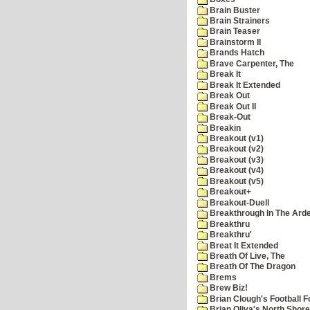
Brain Buster
Brain Strainers
Brain Teaser
Brainstorm II
Brands Hatch
Brave Carpenter, The
Break It
Break It Extended
Break Out
Break Out II
Break-Out
Breakin
Breakout (v1)
Breakout (v2)
Breakout (v3)
Breakout (v4)
Breakout (v5)
Breakout+
Breakout-Duell
Breakthrough In The Ard
Breakthru
Breakthru'
Breat It Extended
Breath Of Live, The
Breath Of The Dragon
Brems
Brew Biz!
Brian Clough's Football F
Brian Oliva's North Shore