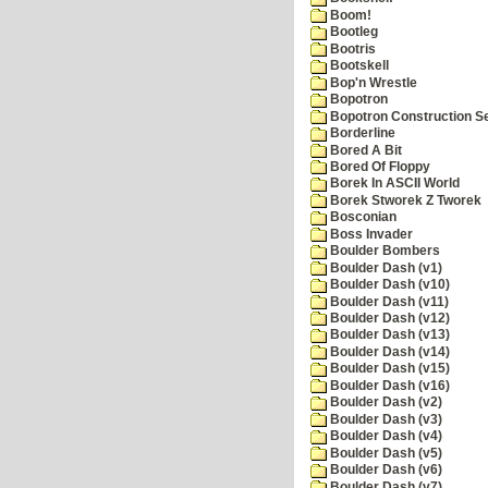
Boom!
Bootleg
Bootris
Bootskell
Bop'n Wrestle
Bopotron
Bopotron Construction S
Borderline
Bored A Bit
Bored Of Floppy
Borek In ASCII World
Borek Stworek Z Tworek
Bosconian
Boss Invader
Boulder Bombers
Boulder Dash (v1)
Boulder Dash (v10)
Boulder Dash (v11)
Boulder Dash (v12)
Boulder Dash (v13)
Boulder Dash (v14)
Boulder Dash (v15)
Boulder Dash (v16)
Boulder Dash (v2)
Boulder Dash (v3)
Boulder Dash (v4)
Boulder Dash (v5)
Boulder Dash (v6)
Boulder Dash (v7)