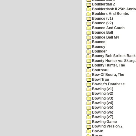
Boulderdan 2
Boulderdash II 25th Anni
Boulders And Bombs
Bounce (v1)
Bounce (v2)
Bounce And Catch
Bounce Ball
Bounce Ball M4
Bounce!
Bouncy
Bounder
Bounty Bob Strikes Back
Bounty Hunter vs. Skarg S
Bounty Hunter, The
Bourreau
Bow Of Beura, The
Bowl Trap
Bowler's Database
Bowling (v1)
Bowling (v2)
Bowling (v3)
Bowling (v4)
Bowling (v5)
Bowling (v6)
Bowling (v7)
Bowling Game
Bowling Version 2
Box-In
Boxes