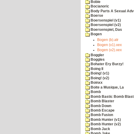
Bobie
Bocianoric
Body Parts A Sexual Adv
Boerse
Boersenspiel (v1)
Boersenspiel (v2)
Boersenspiel, Das
Bogen
Bogen (b).atr
Bogen (v1).xex
Bogen (v2).xex
Boggler
Boggles
Bohater Ery Burzy!
Boing II
Boing! (v1)
Boing! (v2)
Boinxx
Boite a Musique, La
Bomb
Bomb Bastic Bomb Blast 
Bomb Blaster
Bomb Down
Bomb Escape
Bomb Fusion
Bomb Hunter (v1)
Bomb Hunter (v2)
Bomb Jack
Bomb Jake