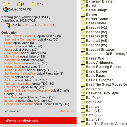
Barnyard Blaster
Y
Z
inne
Barrel
Całość 3074 MB
Barrel Jump!
Barrier
Katalog gier (konwencja TOSEC)
Barrier Battle
Aktualizacja: 2021-07-11
Base Hunter
Całość
,
md5
sha
(
7-Zip
,
TUGZip
)
Baseball (v1)
Baseball (v2)
Opisy gier
"Old Towers" (Atari ST)
opisał Misza (19)
Baseball (v3)
Submarine Commander
opisał Kaz (36)
Baseball (v4)
Frogs
opisał Xeen (0)
Baseball (v5)
Choplifter!
opisał Urborg (0)
Baseball Strategy
Joust
opisał Urborg (17)
Commando
opisał Urborg (35)
Basements Of Bellevue, 
Mario Bros
opisał Urborg (13)
Bases' War
Xenophobe
opisał Urborg (36)
Basic Arithmetic
Robbo Forever
opisał tbxx (16)
Kolony 2106
opisał tbxx (3)
Basic Building Blocks
Archon II: Adept
opisał Urborg/TDC (9)
Basic Burger
Spitfire Ace/Hellcat Ace
opisał Farscape (9)
Basic Facts
Wyspa
opisał Kaz (9)
Basic Helicopter
Archon
opisał Urborg/TDC (16)
The Last Starfighter
opisał TDC (30)
Basil The Great Mouse De
Dwie Wieże
opisał Muffy (19)
Basketball
Basil The Great Mouse Detective
opisał Charlie
Basketball Pro Style
Cherry (125)
Inny Świat
opisał Charlie Cherry (17)
Bat Pack
Inspektor
opisał Charlie Cherry (19)
Bat'n Ball
Grand Prix Simulator
opisał Charlie Cherry (16)
Batman
Bats (v1)
«« nowsze
starsze »»
Bats (v2)
Bats (v3)
Wewnętrzne/Internals
Bats The Electric Vampi