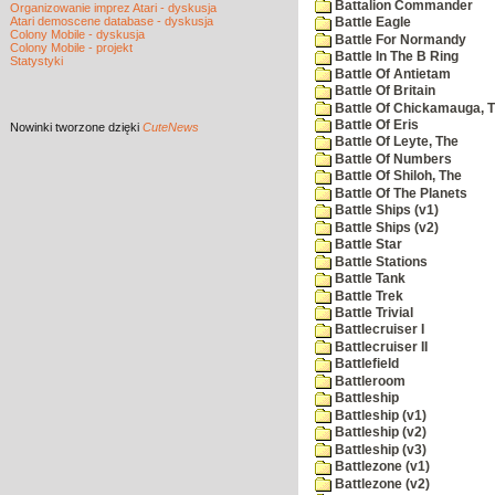
Battalion Commander
Organizowanie imprez Atari - dyskusja
Atari demoscene database - dyskusja
Battle Eagle
Colony Mobile - dyskusja
Battle For Normandy
Colony Mobile - projekt
Battle In The B Ring
Statystyki
Battle Of Antietam
Battle Of Britain
Battle Of Chickamauga, 
Battle Of Eris
Nowinki
tworzone dzięki
CuteNews
Battle Of Leyte, The
Battle Of Numbers
Battle Of Shiloh, The
Battle Of The Planets
Battle Ships (v1)
Battle Ships (v2)
Battle Star
Battle Stations
Battle Tank
Battle Trek
Battle Trivial
Battlecruiser I
Battlecruiser II
Battlefield
Battleroom
Battleship
Battleship (v1)
Battleship (v2)
Battleship (v3)
Battlezone (v1)
Battlezone (v2)