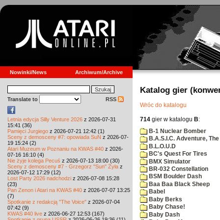
Nowinki/News
Archiwum/Archive
Katalog gier (konwe
Translate to
RSS
Wróc do katalogu
714
gier w katalogu
B
:
Letnia edycja Silly Venture 2026
z 2026-07-31
15:41 (36)
B-1 Nuclear Bomber
Pamięci Jurgiego
z 2026-07-21 12:42 (1)
Sceny z demosceny #7: opowiada SuN
z 2026-07-
B.A.S.I.C. Adventure, The
19 15:24 (2)
B.L.O.U.D
Atari Muzeum w Poznaniu na KWAS #40
z 2026-
BC's Quest For Tires
07-16 16:10 (4)
Nie żyje kolega Pecuś
z 2026-07-13 18:00 (30)
BMX Simulator
Sceny z demosceny #7 - Grzegorz "Sun" Żyła
z
BR-032 Constellation
2026-07-12 17:29 (12)
BSM Boulder Dash
Lost Party 2026 nadchodzi
z 2026-07-08 15:28
Baa Baa Black Sheep
(23)
Pan Zenon i Atari na KWAS #40
z 2026-07-07 13:25
Babel
(7)
Baby Berks
Spotkanie z redakcją "The Voice"
z 2026-07-04
Baby Chase!
07:42 (9)
KWAS #40 live
z 2026-06-27 12:53 (167)
Baby Dash
Spotkanie z grupą USSR
z 2026-06-26 19:36 (11)