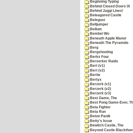
Beginning Typing
Behind Closed Doors IX
Behind Jaggi Lines!
Beleagured Castle
Belegost
Belljumper
Bellum
Bembel Wo
Beneath Apple Manor
Beneath The Pyramids
Berg
Bergshooting
Berks Four
Berserker Raids
Bert (v1)
Bert (v2)
Bertie
Bertyx
Berzerk (v1)
Berzerk (v2)
Berzerk (v3)
Best Game, The
Best Pong Game-Ever, T
Beta Fighter
Beta Run
Beton Panik
Betty's Issue
Bewitch Castle, The
Beyond Castle Blackthor