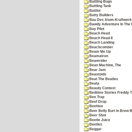
Battling Bugs
Battling Tank
Battlot
Batty Builders
Bau Des Atom-Kraftwerk
Bawdy Adventure In The 
Bay Pilot
Beach Head
Beach Head II
Beach Landing
Beachcomber
Beam Me Up
Beamatron
Beamrider
Bean Machine, The
Bear Jam
Beastoids
Beat The Beatles
Beata
Beauty Contest
Bedtime Stories Freddy Th
Bee Trap
Beef Drop
Beehive
Beer Belly Burt In Brew B
Beer Shot
Beetle Juice
Beetles
Beggar