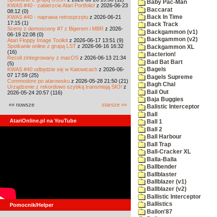
Baby Pac-Man
KWAS #40 - zabierzcie Atari Portfolio!
z 2026-06-23
Baccarat
08:12 (0)
KWAS #40 - naprawa retrosprzętu
z 2026-06-21
Back In Time
17:15 (1)
Back Track
Sceny z demosceny #7 z Bigerem i MBR
z 2026-
Backgammon (v1)
06-19 22:08 (0)
Backgammon (v2)
Atari Floppy Image Toolkit
z 2026-06-17 13:51 (9)
Spotkanie online z grupą LST
z 2026-06-16 16:32
Backgammon XL
(16)
Bacterion!
Recoil zintegrowany z macOS
z 2026-06-13 21:34
Bad Bat Bart
(5)
KWAS #40 odbędzie się w Katowicach
z 2026-06-
Bagels
07 17:59 (25)
Bagels Supreme
Commodore po atarowsku
z 2026-05-28 21:50 (21)
Bagh Chal
Urządzenie z rekordowo szybką transmisją SIO!
z
Bail Out
2026-05-24 20:57 (116)
Baja Buggies
«« nowsze
starsze »»
Balistic Interceptor
Ball
AtariOnline.pl na YouTube
Ball 1
Ball 2
Ball Harbour
Ball Trap
Ball-Cracker XL
Balla-Balla
Ballbender
Ballblaster
Ballblazer (v1)
Ballblazer (v2)
Ballistic Interceptor
Ballistics
Pomocnik/Helper
Ballon'87