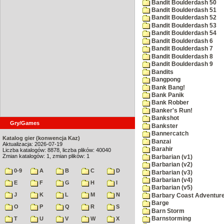
Bandit Boulderdash 50
Bandit Boulderdash 51
Bandit Boulderdash 52
Bandit Boulderdash 53
Bandit Boulderdash 54
Bandit Boulderdash 6
Bandit Boulderdash 7
Bandit Boulderdash 8
Bandit Boulderdash 9
Bandits
Bangpong
Bank Bang!
Bank Panik
Bank Robber
Banker's Run!
Bankshot
Gry/Games
Bankster
Bannercatch
Katalog gier (konwencja Kaz)
Banzai
Aktualizacja: 2026-07-19
Barahir
Liczba katalogów: 8878, liczba plików: 40040
Zmian katalogów: 1, zmian plików: 1
Barbarian (v1)
Barbarian (v2)
0-9
A
B
C
D
Barbarian (v3)
Barbarian (v4)
E
F
G
H
I
Barbarian (v5)
J
K
L
M
N
Barbary Coast Adventur
Barge
O
P
Q
R
S
Barn Storm
T
U
V
W
X
Barnstorming