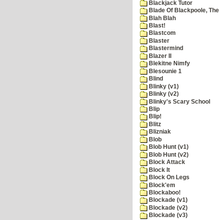
Blackjack Tutor
Blade Of Blackpoole, The
Blah Blah
Blast!
Blastcom
Blaster
Blastermind
Blazer II
Blekitne Nimfy
Blesounie 1
Blind
Blinky (v1)
Blinky (v2)
Blinky's Scary School
Blip
Blip!
Blitz
Blizniak
Blob
Blob Hunt (v1)
Blob Hunt (v2)
Block Attack
Block It
Block On Legs
Block'em
Blockaboo!
Blockade (v1)
Blockade (v2)
Blockade (v3)