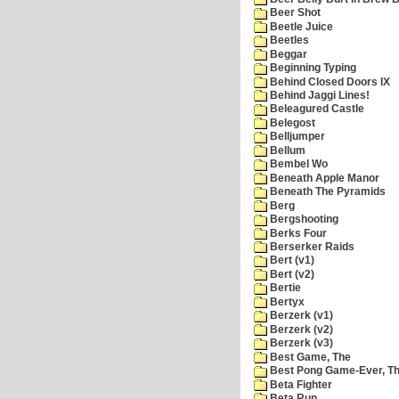
Beer Shot
Beetle Juice
Beetles
Beggar
Beginning Typing
Behind Closed Doors IX
Behind Jaggi Lines!
Beleagured Castle
Belegost
Belljumper
Bellum
Bembel Wo
Beneath Apple Manor
Beneath The Pyramids
Berg
Bergshooting
Berks Four
Berserker Raids
Bert (v1)
Bert (v2)
Bertie
Bertyx
Berzerk (v1)
Berzerk (v2)
Berzerk (v3)
Best Game, The
Best Pong Game-Ever, T
Beta Fighter
Beta Run