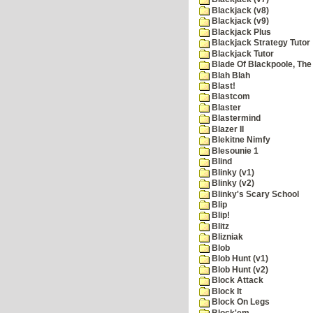
Blackjack (v8)
Blackjack (v9)
Blackjack Plus
Blackjack Strategy Tutor
Blackjack Tutor
Blade Of Blackpoole, The
Blah Blah
Blast!
Blastcom
Blaster
Blastermind
Blazer II
Blekitne Nimfy
Blesounie 1
Blind
Blinky (v1)
Blinky (v2)
Blinky's Scary School
Blip
Blip!
Blitz
Blizniak
Blob
Blob Hunt (v1)
Blob Hunt (v2)
Block Attack
Block It
Block On Legs
Block'em