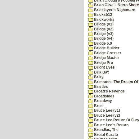
Brian Clough's Football F
Brian Oliva's North Shore
Bricklayer's Nightmare
Bricks512
Brickworks
Bridge (v1)
Bridge (v2)
Bridge (v3)
Bridge (v4)
Bridge 5.0
Bridge Builder
Bridge Crosser
Bridge Master
Bridge Pro
Bright Eyes
Brik Bat
Briky
Brimstone The Dream Of
Bristles
Broad's Revenge
Broadsides
Broadway
Bros
Bruce Lee (v1)
Bruce Lee (v2)
Bruce Lee Return Of Fur
Bruce Lee's Return
Brundles, The
Brutal Karate