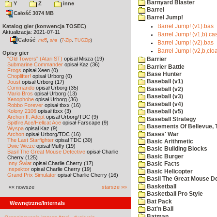
Barnyard Blaster
Y
Z
inne
Barrel
Całość 3074 MB
Barrel Jump!
Katalog gier (konwencja TOSEC)
Barrel Jump! (v1).bas
Aktualizacja: 2021-07-11
Barrel Jump! (v1,b).ca
Całość
,
md5
sha
(
7-Zip
,
TUGZip
)
Barrel Jump! (v2).bas
Barrel Jump! (v2,b,clo
Opisy gier
"Old Towers" (Atari ST)
opisał Misza (19)
Barrier
Submarine Commander
opisał Kaz (36)
Barrier Battle
Frogs
opisał Xeen (0)
Base Hunter
Choplifter!
opisał Urborg (0)
Baseball (v1)
Joust
opisał Urborg (17)
Commando
opisał Urborg (35)
Baseball (v2)
Mario Bros
opisał Urborg (13)
Baseball (v3)
Xenophobe
opisał Urborg (36)
Baseball (v4)
Robbo Forever
opisał tbxx (16)
Kolony 2106
opisał tbxx (3)
Baseball (v5)
Archon II: Adept
opisał Urborg/TDC (9)
Baseball Strategy
Spitfire Ace/Hellcat Ace
opisał Farscape (9)
Basements Of Bellevue, 
Wyspa
opisał Kaz (9)
Bases' War
Archon
opisał Urborg/TDC (16)
The Last Starfighter
opisał TDC (30)
Basic Arithmetic
Dwie Wieże
opisał Muffy (19)
Basic Building Blocks
Basil The Great Mouse Detective
opisał Charlie
Basic Burger
Cherry (125)
Inny Świat
opisał Charlie Cherry (17)
Basic Facts
Inspektor
opisał Charlie Cherry (19)
Basic Helicopter
Grand Prix Simulator
opisał Charlie Cherry (16)
Basil The Great Mouse De
Basketball
«« nowsze
starsze »»
Basketball Pro Style
Bat Pack
Wewnętrzne/Internals
Bat'n Ball
Batman