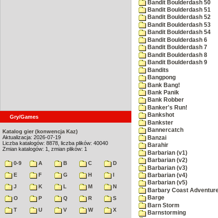
Bandit Boulderdash 50
Bandit Boulderdash 51
Bandit Boulderdash 52
Bandit Boulderdash 53
Bandit Boulderdash 54
Bandit Boulderdash 6
Bandit Boulderdash 7
Bandit Boulderdash 8
Bandit Boulderdash 9
Bandits
Bangpong
Bank Bang!
Bank Panik
Bank Robber
Banker's Run!
Bankshot
Gry/Games
Bankster
Bannercatch
Katalog gier (konwencja Kaz)
Aktualizacja: 2026-07-19
Banzai
Liczba katalogów: 8878, liczba plików: 40040
Barahir
Zmian katalogów: 1, zmian plików: 1
Barbarian (v1)
Barbarian (v2)
0-9
A
B
C
D
Barbarian (v3)
E
F
G
H
I
Barbarian (v4)
Barbarian (v5)
J
K
L
M
N
Barbary Coast Adventur
Barge
O
P
Q
R
S
Barn Storm
T
U
V
W
X
Barnstorming