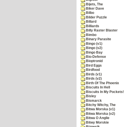
Bijets, The
Biker Dave
Bilbo
Bilder Puzzle
Billard
Billiards
Billy Raster Blaster
Bimbo
Binary Parasite
Bingo (v1)
Bingo (v2)
Bingo Bay
Bio-Defense
Bioptronid
Bird Eggs
Birdfood
Birds (v1)
Birds (v2)
Birth Of The Phoenix
Biscuits In Hell
Biscuits In My Pockets!
Bisley
Bismarck
Bitchy Witchy, The
Bitwa Morska (v1)
Bitwa Morska (v2)
Bitwa O Anglie
Bitwy Morskie
Biznesik