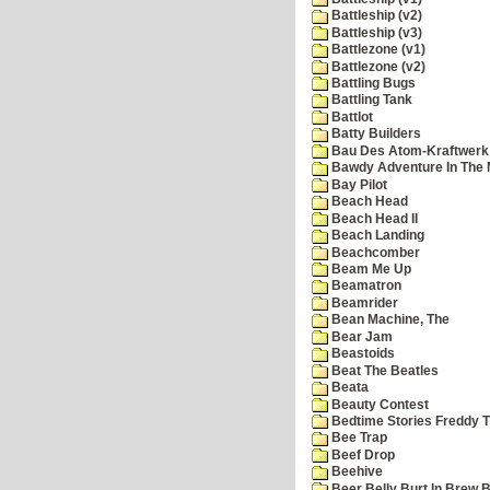
Battleship (v2)
Battleship (v3)
Battlezone (v1)
Battlezone (v2)
Battling Bugs
Battling Tank
Battlot
Batty Builders
Bau Des Atom-Kraftwerk
Bawdy Adventure In The 
Bay Pilot
Beach Head
Beach Head II
Beach Landing
Beachcomber
Beam Me Up
Beamatron
Beamrider
Bean Machine, The
Bear Jam
Beastoids
Beat The Beatles
Beata
Beauty Contest
Bedtime Stories Freddy Th
Bee Trap
Beef Drop
Beehive
Beer Belly Burt In Brew B