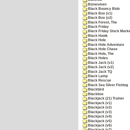
Biznesmen
Black Bouncy Blob
Black Box (v1)
Black Box (v2)
Black Forest, The
Black Friday
Black Friday Stock Mark
Black Hawk
Black Hole
Black Hole Adventure
Black Hole Chase
Black Hole, The
Black Holes
Black Jack (v1)
Black Jack (v2)
Black Jack TQ
Black Lamp
Black Rescue
Black Sea Silver Fishing
Blackbird
Blackbox
Blackjack (21) Trainer
Blackjack (v1)
Blackjack (v2)
Blackjack (v3)
Blackjack (v4)
Blackjack (v5)
Blackjack (v6)
Blackjack (v7)