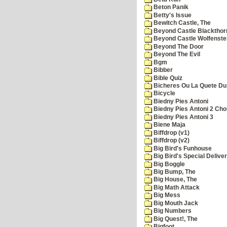
Beton Panik
Betty's Issue
Bewitch Castle, The
Beyond Castle Blackthor
Beyond Castle Wolfenste
Beyond The Door
Beyond The Evil
Bgm
Bibber
Bible Quiz
Bicheres Ou La Quete Du
Bicycle
Biedny Pies Antoni
Biedny Pies Antoni 2 Cho
Biedny Pies Antoni 3
Biene Maja
Biffdrop (v1)
Biffdrop (v2)
Big Bird's Funhouse
Big Bird's Special Delive
Big Boggle
Big Bump, The
Big House, The
Big Math Attack
Big Mess
Big Mouth Jack
Big Numbers
Big Quest!, The
Bigfoot