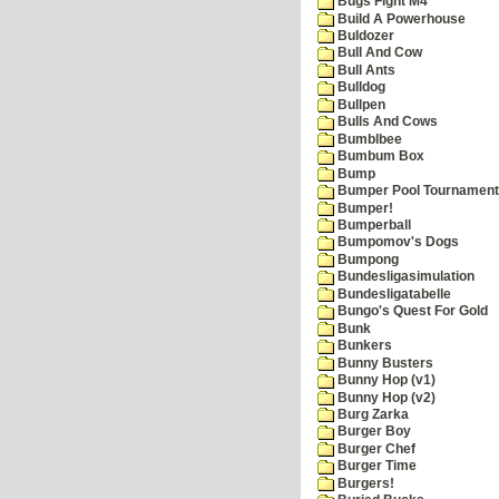
Bugs Fight M4
Build A Powerhouse
Buldozer
Bull And Cow
Bull Ants
Bulldog
Bullpen
Bulls And Cows
Bumblbee
Bumbum Box
Bump
Bumper Pool Tournament
Bumper!
Bumperball
Bumpomov's Dogs
Bumpong
Bundesligasimulation
Bundesligatabelle
Bungo's Quest For Gold
Bunk
Bunkers
Bunny Busters
Bunny Hop (v1)
Bunny Hop (v2)
Burg Zarka
Burger Boy
Burger Chef
Burger Time
Burgers!