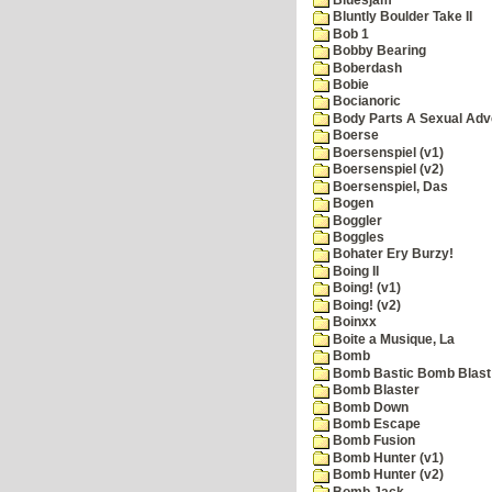
Bluntly Boulder Take II
Bob 1
Bobby Bearing
Boberdash
Bobie
Bocianoric
Body Parts A Sexual Adv
Boerse
Boersenspiel (v1)
Boersenspiel (v2)
Boersenspiel, Das
Bogen
Boggler
Boggles
Bohater Ery Burzy!
Boing II
Boing! (v1)
Boing! (v2)
Boinxx
Boite a Musique, La
Bomb
Bomb Bastic Bomb Blast 
Bomb Blaster
Bomb Down
Bomb Escape
Bomb Fusion
Bomb Hunter (v1)
Bomb Hunter (v2)
Bomb Jack