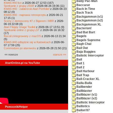
Baby Pac-Man
KWAS #40 live
z 2026-06-27 12:53 (167)
Baccarat
Spotkanie z grupą USSR
z 2026-06-26 19:36 (11)
KWAS #40 - zabierzcie Atari Portfolio!
z 2026-06-23
Back In Time
08:12 (0)
Back Track
KWAS #40 - naprawa retrosprzętu
z 2026-06-21
Backgammon (v1)
17:15 (1)
Backgammon (v2)
Sceny z demosceny #7 z Bigerem i MBR
z 2026-
06-19 22:08 (0)
Backgammon XL
Atari Floppy Image Toolkit
z 2026-06-17 13:51 (9)
Bacterion!
Spotkanie online z grupą LST
z 2026-06-16 16:32
Bad Bat Bart
(17)
Recoil zintegrowany z macOS
z 2026-06-13 21:34
Bagels
(5)
Bagels Supreme
KWAS #40 odbędzie się w Katowicach
z 2026-06-
Bagh Chal
07 17:59 (25)
Bail Out
Commodore po atarowsku
z 2026-05-28 21:50 (21)
Baja Buggies
«« nowsze
starsze »»
Balistic Interceptor
Ball
AtariOnline.pl na YouTube
Ball 1
Ball 2
Ball Harbour
Ball Trap
Ball-Cracker XL
Balla-Balla
Ballbender
Ballblaster
Ballblazer (v1)
Ballblazer (v2)
Ballistic Interceptor
Ballistics
Pomocnik/Helper
Ballon'87