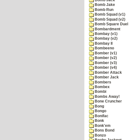
Bomb Jake
Bomb Run
Bomb Squad (v1)
Bomb Squad (v2)
Bomb Square Duel
Bombardment
Bombay (v1)
Bombay (v2)
Bombay II
Bombeeno
Bomber (v1)
Bomber (v2)
Bomber (v3)
Bomber (v4)
Bomber Attack
Bomber Jack
Bombers
Bombex
Bombi
Bombs Away!
Bone Cruncher
Bong
Bongo
Bonifac
Bonk
Bonk'em
Bons Bond
Bonzo
Booby Jackpot