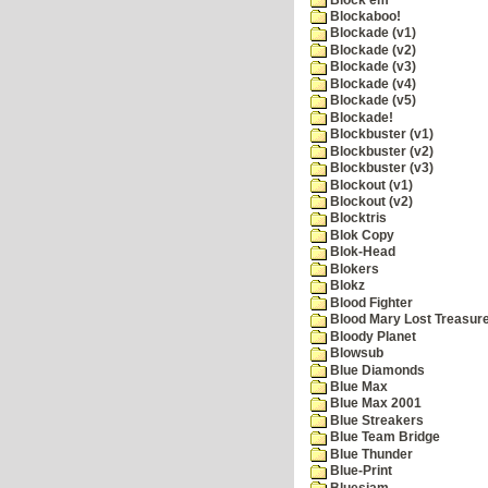
Blockaboo!
Blockade (v1)
Blockade (v2)
Blockade (v3)
Blockade (v4)
Blockade (v5)
Blockade!
Blockbuster (v1)
Blockbuster (v2)
Blockbuster (v3)
Blockout (v1)
Blockout (v2)
Blocktris
Blok Copy
Blok-Head
Blokers
Blokz
Blood Fighter
Blood Mary Lost Treasur
Bloody Planet
Blowsub
Blue Diamonds
Blue Max
Blue Max 2001
Blue Streakers
Blue Team Bridge
Blue Thunder
Blue-Print
Bluesjam