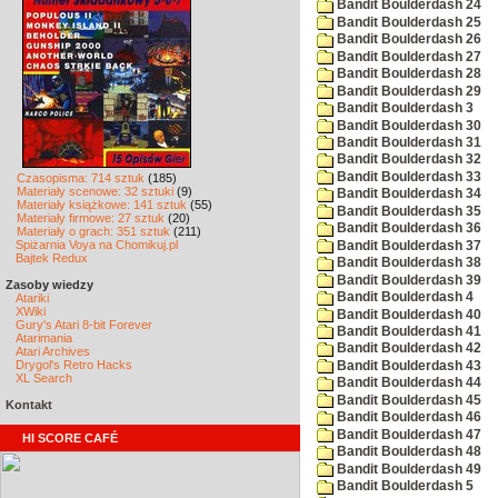
Bandit Boulderdash 24
Bandit Boulderdash 25
Bandit Boulderdash 26
Bandit Boulderdash 27
Bandit Boulderdash 28
Bandit Boulderdash 29
Bandit Boulderdash 3
Bandit Boulderdash 30
Bandit Boulderdash 31
Bandit Boulderdash 32
Bandit Boulderdash 33
Czasopisma: 714 sztuk
(185)
Materiały scenowe: 32 sztuki
(9)
Bandit Boulderdash 34
Materiały książkowe: 141 sztuk
(55)
Bandit Boulderdash 35
Materiały firmowe: 27 sztuk
(20)
Bandit Boulderdash 36
Materiały o grach: 351 sztuk
(211)
Spiżarnia Voya na Chomikuj.pl
Bandit Boulderdash 37
Bajtek Redux
Bandit Boulderdash 38
Bandit Boulderdash 39
Zasoby wiedzy
Bandit Boulderdash 4
Atariki
XWiki
Bandit Boulderdash 40
Gury's Atari 8-bit Forever
Bandit Boulderdash 41
Atarimania
Bandit Boulderdash 42
Atari Archives
Drygol's Retro Hacks
Bandit Boulderdash 43
XL Search
Bandit Boulderdash 44
Bandit Boulderdash 45
Kontakt
Bandit Boulderdash 46
Bandit Boulderdash 47
HI SCORE CAFÉ
Bandit Boulderdash 48
Bandit Boulderdash 49
Bandit Boulderdash 5