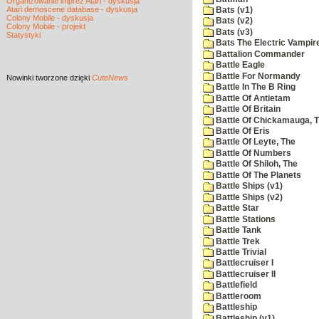
Organizowanie imprez Atari - dyskusja
Atari demoscene database - dyskusja
Bats (v1)
Colony Mobile - dyskusja
Bats (v2)
Colony Mobile - projekt
Bats (v3)
Statystyki
Bats The Electric Vampi
Battalion Commander
Battle Eagle
Battle For Normandy
Nowinki
tworzone dzięki
CuteNews
Battle In The B Ring
Battle Of Antietam
Battle Of Britain
Battle Of Chickamauga, 
Battle Of Eris
Battle Of Leyte, The
Battle Of Numbers
Battle Of Shiloh, The
Battle Of The Planets
Battle Ships (v1)
Battle Ships (v2)
Battle Star
Battle Stations
Battle Tank
Battle Trek
Battle Trivial
Battlecruiser I
Battlecruiser II
Battlefield
Battleroom
Battleship
Battleship (v1)