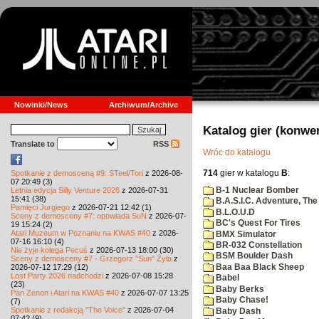
Nowinki/News
Archiwum/Archive
Katalog gier (konwe
Translate to
RSS
Wróc do katalogu
714
gier w katalogu
B
:
Spotkanie z demosceną #9: STeel/Tori
z 2026-08-
07 20:49 (3)
B-1 Nuclear Bomber
Letnia edycja Silly Venture 2026
z 2026-07-31
15:41 (38)
B.A.S.I.C. Adventure, The
Pamięci Jurgiego
z 2026-07-21 12:42 (1)
B.L.O.U.D
Sceny z demosceny #7: opowiada SuN
z 2026-07-
BC's Quest For Tires
19 15:24 (2)
Atari Muzeum w Poznaniu na KWAS #40
z 2026-
BMX Simulator
07-16 16:10 (4)
BR-032 Constellation
Nie żyje kolega Pecuś
z 2026-07-13 18:00 (30)
BSM Boulder Dash
Sceny z demosceny #7 - Grzegorz "Sun" Żyła
z
Baa Baa Black Sheep
2026-07-12 17:29 (12)
Lost Party 2026 nadchodzi
z 2026-07-08 15:28
Babel
(23)
Baby Berks
Pan Zenon i Atari na KWAS #40
z 2026-07-07 13:25
Baby Chase!
(7)
Spotkanie z redakcją "The Voice"
z 2026-07-04
Baby Dash
07:42 (9)