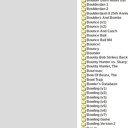
Boulder Dash Water Eat
Boulderdan 1
Boulderdan 2
Boulderdash II 25th Anni
Boulders And Bombs
Bounce (v1)
Bounce (v2)
Bounce And Catch
Bounce Ball
Bounce Ball M4
Bounce!
Bouncy
Bounder
Bounty Bob Strikes Back
Bounty Hunter vs. Skarg S
Bounty Hunter, The
Bourreau
Bow Of Beura, The
Bowl Trap
Bowler's Database
Bowling (v1)
Bowling (v2)
Bowling (v3)
Bowling (v4)
Bowling (v5)
Bowling (v6)
Bowling (v7)
Bowling Game
Bowling Version 2