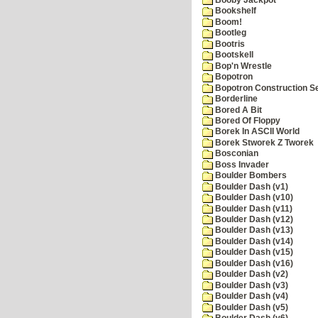
Bookshelf
Boom!
Bootleg
Bootris
Bootskell
Bop'n Wrestle
Bopotron
Bopotron Construction S
Borderline
Bored A Bit
Bored Of Floppy
Borek In ASCII World
Borek Stworek Z Tworek
Bosconian
Boss Invader
Boulder Bombers
Boulder Dash (v1)
Boulder Dash (v10)
Boulder Dash (v11)
Boulder Dash (v12)
Boulder Dash (v13)
Boulder Dash (v14)
Boulder Dash (v15)
Boulder Dash (v16)
Boulder Dash (v2)
Boulder Dash (v3)
Boulder Dash (v4)
Boulder Dash (v5)