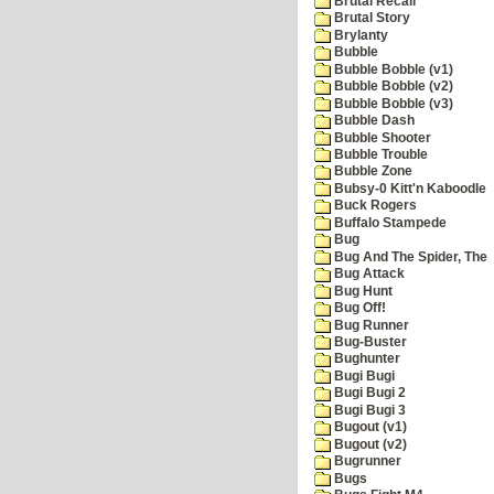
Brutal Recall
Brutal Story
Brylanty
Bubble
Bubble Bobble (v1)
Bubble Bobble (v2)
Bubble Bobble (v3)
Bubble Dash
Bubble Shooter
Bubble Trouble
Bubble Zone
Bubsy-0 Kitt'n Kaboodle
Buck Rogers
Buffalo Stampede
Bug
Bug And The Spider, The
Bug Attack
Bug Hunt
Bug Off!
Bug Runner
Bug-Buster
Bughunter
Bugi Bugi
Bugi Bugi 2
Bugi Bugi 3
Bugout (v1)
Bugout (v2)
Bugrunner
Bugs