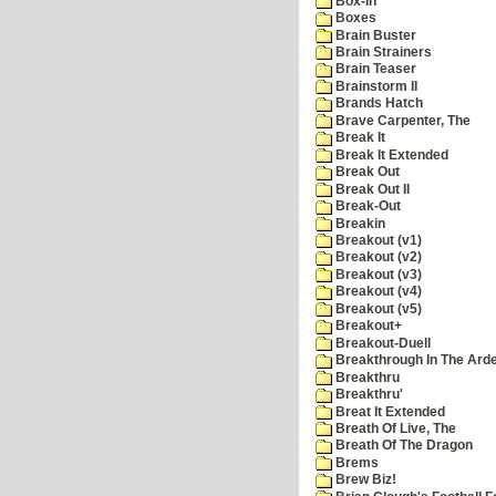
Box-In
Boxes
Brain Buster
Brain Strainers
Brain Teaser
Brainstorm II
Brands Hatch
Brave Carpenter, The
Break It
Break It Extended
Break Out
Break Out II
Break-Out
Breakin
Breakout (v1)
Breakout (v2)
Breakout (v3)
Breakout (v4)
Breakout (v5)
Breakout+
Breakout-Duell
Breakthrough In The Ard
Breakthru
Breakthru'
Breat It Extended
Breath Of Live, The
Breath Of The Dragon
Brems
Brew Biz!