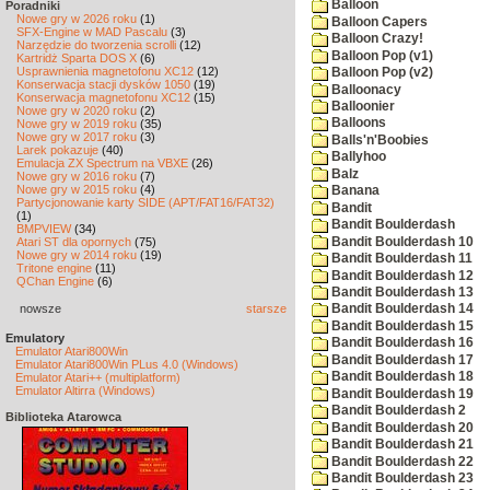
Balloon
Poradniki
Nowe gry w 2026 roku
(1)
Balloon Capers
SFX-Engine w MAD Pascalu
(3)
Balloon Crazy!
Narzędzie do tworzenia scrolli
(12)
Balloon Pop (v1)
Kartridż Sparta DOS X
(6)
Usprawnienia magnetofonu XC12
(12)
Balloon Pop (v2)
Konserwacja stacji dysków 1050
(19)
Balloonacy
Konserwacja magnetofonu XC12
(15)
Balloonier
Nowe gry w 2020 roku
(2)
Balloons
Nowe gry w 2019 roku
(35)
Nowe gry w 2017 roku
(3)
Balls'n'Boobies
Larek pokazuje
(40)
Ballyhoo
Emulacja ZX Spectrum na VBXE
(26)
Balz
Nowe gry w 2016 roku
(7)
Nowe gry w 2015 roku
(4)
Banana
Partycjonowanie karty SIDE (APT/FAT16/FAT32)
Bandit
(1)
Bandit Boulderdash
BMPVIEW
(34)
Bandit Boulderdash 10
Atari ST dla opornych
(75)
Nowe gry w 2014 roku
(19)
Bandit Boulderdash 11
Tritone engine
(11)
Bandit Boulderdash 12
QChan Engine
(6)
Bandit Boulderdash 13
nowsze
starsze
Bandit Boulderdash 14
Bandit Boulderdash 15
Emulatory
Bandit Boulderdash 16
Emulator Atari800Win
Bandit Boulderdash 17
Emulator Atari800Win PLus 4.0 (Windows)
Bandit Boulderdash 18
Emulator Atari++ (multiplatform)
Emulator Altirra (Windows)
Bandit Boulderdash 19
Bandit Boulderdash 2
Biblioteka Atarowca
Bandit Boulderdash 20
Bandit Boulderdash 21
Bandit Boulderdash 22
Bandit Boulderdash 23