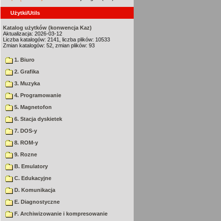
Użytki/Utils
Katalog użytków (konwencja Kaz)
Aktualizacja: 2026-03-12
Liczba katalogów: 2141, liczba plików: 10533
Zmian katalogów: 52, zmian plików: 93
1. Biuro
2. Grafika
3. Muzyka
4. Programowanie
5. Magnetofon
6. Stacja dyskietek
7. DOS-y
8. ROM-y
9. Rozne
B. Emulatory
C. Edukacyjne
D. Komunikacja
E. Diagnostyczne
F. Archiwizowanie i kompresowanie