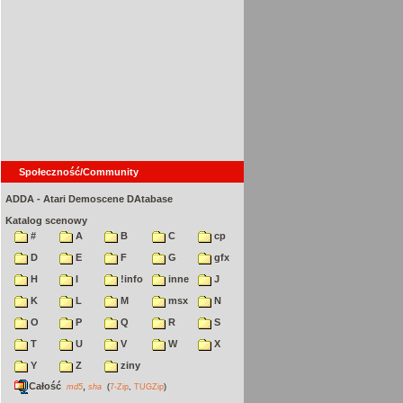
Społeczność/Community
ADDA - Atari Demoscene DAtabase
Katalog scenowy
#
A
B
C
cp
D
E
F
G
gfx
H
I
!info
inne
J
K
L
M
msx
N
O
P
Q
R
S
T
U
V
W
X
Y
Z
ziny
Całość
,
md5
sha
(
7-Zip
,
TUGZip
)