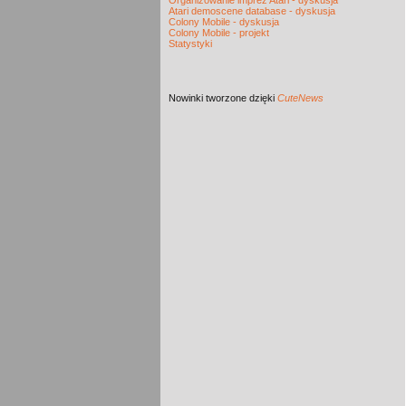
Organizowanie imprez Atari - dyskusja
Atari demoscene database - dyskusja
Colony Mobile - dyskusja
Colony Mobile - projekt
Statystyki
Nowinki
tworzone dzięki
CuteNews