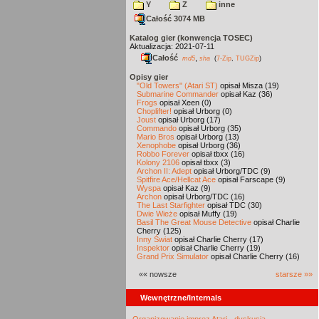
Y
Z
inne
Całość 3074 MB
Katalog gier (konwencja TOSEC)
Aktualizacja: 2021-07-11
Całość
,
md5
sha
(
7-Zip
,
TUGZip
)
Opisy gier
"Old Towers" (Atari ST)
opisał Misza (19)
Submarine Commander
opisał Kaz (36)
Frogs
opisał Xeen (0)
Choplifter!
opisał Urborg (0)
Joust
opisał Urborg (17)
Commando
opisał Urborg (35)
Mario Bros
opisał Urborg (13)
Xenophobe
opisał Urborg (36)
Robbo Forever
opisał tbxx (16)
Kolony 2106
opisał tbxx (3)
Archon II: Adept
opisał Urborg/TDC (9)
Spitfire Ace/Hellcat Ace
opisał Farscape (9)
Wyspa
opisał Kaz (9)
Archon
opisał Urborg/TDC (16)
The Last Starfighter
opisał TDC (30)
Dwie Wieże
opisał Muffy (19)
Basil The Great Mouse Detective
opisał Charlie
Cherry (125)
Inny Świat
opisał Charlie Cherry (17)
Inspektor
opisał Charlie Cherry (19)
Grand Prix Simulator
opisał Charlie Cherry (16)
«« nowsze
starsze »»
Wewnętrzne/Internals