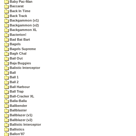
Baby Pac-Man
Baccarat
Back In Time
Back Track
Backgammon (v1)
Backgammon (v2)
Backgammon XL
Bacterion!
Bad Bat Bart
Bagels
Bagels Supreme
Bagh Chal
Bail Out
Baja Buggies
Balistic Interceptor
Ball
Ball 1
Ball 2
Ball Harbour
Ball Trap
Ball-Cracker XL
Balla-Balla
Ballbender
Ballblaster
Ballblazer (v1)
Ballblazer (v2)
Ballistic Interceptor
Ballistics
Ballon'87