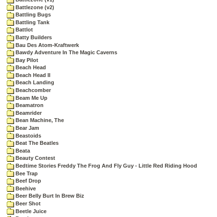
Battlezone (v2)
Battling Bugs
Battling Tank
Battlot
Batty Builders
Bau Des Atom-Kraftwerk
Bawdy Adventure In The Magic Caverns
Bay Pilot
Beach Head
Beach Head II
Beach Landing
Beachcomber
Beam Me Up
Beamatron
Beamrider
Bean Machine, The
Bear Jam
Beastoids
Beat The Beatles
Beata
Beauty Contest
Bedtime Stories Freddy The Frog And Fly Guy - Little Red Riding Hood
Bee Trap
Beef Drop
Beehive
Beer Belly Burt In Brew Biz
Beer Shot
Beetle Juice