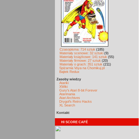
Czasopisma: 714 sztuk
(185)
Materiały scenowe: 32 sztuki
(9)
Materiały książkowe: 141 sztuk
(55)
Materiały firmowe: 27 sztuk
(20)
Materiały o grach: 351 sztuk
(211)
Spiżarnia Voya na Chomikuj.pl
Bajtek Redux
Zasoby wiedzy
Atariki
XWiki
Gury's Atari 8-bit Forever
Atarimania
Atari Archives
Drygol's Retro Hacks
XL Search
Kontakt
HI SCORE CAFÉ