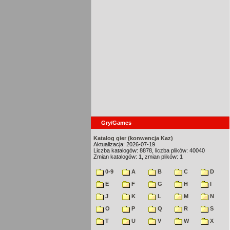
Gry/Games
Katalog gier (konwencja Kaz)
Aktualizacja: 2026-07-19
Liczba katalogów: 8878, liczba plików: 40040
Zmian katalogów: 1, zmian plików: 1
0-9
A
B
C
D
E
F
G
H
I
J
K
L
M
N
O
P
Q
R
S
T
U
V
W
X