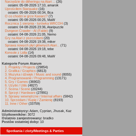
Narzędzie do ditheringu na Atari ...
(26)
ostatni: 05-08-2026 17:10, amarok
Uprościłem Starquake
(16)
ostatni: 05-08-2026 00:34, Bca
O co chodzi w grze Kasiarz?
(7)
ostatni: 05-08-2026 00:25, MaW
Rocznica 1 sierpnia - turówka WRCOH
(3)
ostatni: 04-08-2026 23:36, Ataripuzzle
Dungeon Crawler - AI (Fable)
(9)
ostatni: 04-08-2026 21:05, Nemo
Gry na Atari z pszczołami
(20)
ostatni: 04-08-2026 19:38, miker
Sprawa nowych płyt głównych Atari...
(71)
ostatni: 04-08-2026 19:18, tebe
Konsole z Lidla
(14)
ostatni: 04-08-2026 09:48, MaW
Kategorie Forum Atarum
1. Projekty / Projects
(29854)
2. Grafika / Graphics
(6813)
3. Muzyka i dźwięk / Music and sound
(8055)
4. Programowanie / Programming
(13171)
5. Gry / Games
(36902)
6. Użytki / Utils
(4827)
7. Scena / Scene
(20244)
8. Sprzęt / Hardware
(27891)
9. Sprawy wewnętrzne / Internal affairs
(5842)
10. Sprzedam / Kupię / Zamienię
(8193)
11. Inne / Other
(33759)
Administratorzy:
Adam, Cyprian, Jhusak, Kaz
Użytkowników:
3072
Ostatnio zarejestrowany:
bradko
Postów ostatniej doby:
10
Spotkania i zloty/Meetings & Parties