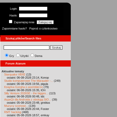
Login:
Hasło:
Zapamiętaj mnie
Zapomniane hasło?
Poproś o członkostwo
Szukaj plików/Search files
Gry
Użytki
Dema
Forum Atarum
Aktualne tematy
Starquake VBXE
(13)
ostatni: 06-08-2026 23:14, Konop
Studio komputerowe The Marauder -...
(249)
ostatni: 06-08-2026 19:56, pigula
Książka Gorgha o asemblerze
(79)
ostatni: 06-08-2026 15:35, tOri
Silly Venture 2026SE - the bigges...
(113)
ostatni: 06-08-2026 00:48, tdc
AspeQt dla Androida z obsługą SIO...
(39)
ostatni: 05-08-2026 23:48, greblus
Muzycy scenowi...
(134)
ostatni: 05-08-2026 20:44, Foster
RMT hacking
(468)
ostatni: 05-08-2026 18:57, emkay