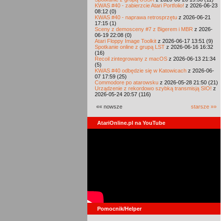
KWAS #40 - zabierzcie Atari Portfolio!
z 2026-06-23
08:12 (0)
KWAS #40 - naprawa retrosprzętu
z 2026-06-21
17:15 (1)
Sceny z demosceny #7 z Bigerem i MBR
z 2026-
06-19 22:08 (0)
Atari Floppy Image Toolkit
z 2026-06-17 13:51 (9)
Spotkanie online z grupą LST
z 2026-06-16 16:32
(16)
Recoil zintegrowany z macOS
z 2026-06-13 21:34
(5)
KWAS #40 odbędzie się w Katowicach
z 2026-06-
07 17:59 (25)
Commodore po atarowsku
z 2026-05-28 21:50 (21)
Urządzenie z rekordowo szybką transmisją SIO!
z
2026-05-24 20:57 (116)
«« nowsze
starsze »»
AtariOnline.pl na YouTube
Pomocnik/Helper