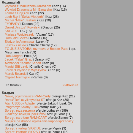
Rozmawiali
Wywiad z Mariuszem Jaroszem
i Kaz (16)
Wywiad Dracona z Mr. Bacardim
i Kaz (16)
Tomasz Dajczak
i Kaz (22)
Lech Bąk i "Świat Młodych"
i Kaz (26)
Michał "Mike" Jaskuła
i Kaz (30)
F#READY
i Dracon (22)
Daniel „Arctus” Kowalski
i Dracon (25)
KATOD
i TDC (15)
Mariusz Wojcieszek
i "Adam" (17)
Romuald Bacza
i Ramos (16)
Śledzenie Amentesa
i Larek (9)
Leszek Łuciów
i Charlie Cherry (17)
TO JUŻ ZA TOBĄ: rozmowa z Bobem Pape
i cpt.
Misumaru Tenchi (39)
Rob Jaeger
i Emu (53)
Jacek "Tabu" Grad
i Dracon (0)
Alexander "Koma" Schön
i Kaz (0)
Maciej Ślifirczyk
i Charlie Cherry (0)
Jarek "Odyniec1" Wyszyński
i Kaz (0)
Marek Bojarski
i Kaz (0)
Olgierd Niemyjski
i Ramos (0)
«« nowsze
starsze »»
Stragan
Nowe, pojemniejsze RAM-Carty
oferuje Kaz (21)
"mouSTer" czyli myszka ST
oferuje Kaz (30)
Atari USBJoy Adapter
oferuje Jakub Husak (0)
Programy: Kolony 2106
oferuje Kaz (7)
Sprzęt: rozszerzenia
oferuje Lotharek (399)
Gadżety: naklejki, pocztówki
oferuje Sikor (11)
Sprzęt: cartridge RAM-CART
oferuje Zenon (7)
Miejsce na drobne ogłoszenia kupna/sprzedaży
oferuje Kaz (58)
Sprzęt: interfejs SIO2IDE
oferuje Piguła (3)
Sprzęt: interfejs SIO2SD
oferuje Piguła (115)