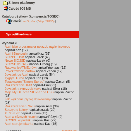
Z. Inne platformy
Całość 908 MB
Katalog użytków (konwencja TOSEC)
Całość
,
md5
sha
(
7-Zip
,
TUGZip
)
Sprzęt/Hardware
Wynalazki
Atari jako programator pojazdu gąsienicowego
napisał Kaz (17)
Atari i Bluetooth
napisał Kaz (35)
SIO2PC-USB
napisał Larek (46)
Nowe SIO2SD
napisał Larek (0)
SIO2SD w CA12
napisał Urborg (15)
Ratowanie ATMEL-ów
napisał Yoohaas (12)
Projektowanie cartów
napisał Zenon (12)
Joystick do Atari
napisał Larek (54)
Tygrys Turbo
napisał Kaz (13)
Testowałem "Simple Stereo"
napisał Zaxon (5)
Rozszerzenie 1MB
napisał Asal (21)
Joystick trzyprzyciskowy
napisał Sikor (18)
Moje MyIDE oraz SIO2PC na USB
napisał Zaxon
(16)
Jak wykonać płytkę drukowaną?
napisał Zaxon
(28)
Rozszerzenie 576kB
napisał Asal (36)
Soczyste kolory
napisał scalak (29)
XEGS Box
napisał Zaxon (13)
Atari w różnych rolach
napisał Różyk (9)
SIO2IDE w pudełku
napisał Kaz (27)
Atari steruje tokarką
napisał Kaz (15)