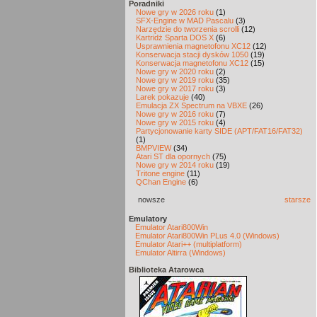
Poradniki
Nowe gry w 2026 roku
(1)
SFX-Engine w MAD Pascalu
(3)
Narzędzie do tworzenia scrolli
(12)
Kartridż Sparta DOS X
(6)
Usprawnienia magnetofonu XC12
(12)
Konserwacja stacji dysków 1050
(19)
Konserwacja magnetofonu XC12
(15)
Nowe gry w 2020 roku
(2)
Nowe gry w 2019 roku
(35)
Nowe gry w 2017 roku
(3)
Larek pokazuje
(40)
Emulacja ZX Spectrum na VBXE
(26)
Nowe gry w 2016 roku
(7)
Nowe gry w 2015 roku
(4)
Partycjonowanie karty SIDE (APT/FAT16/FAT32)
(1)
BMPVIEW
(34)
Atari ST dla opornych
(75)
Nowe gry w 2014 roku
(19)
Tritone engine
(11)
QChan Engine
(6)
nowsze
starsze
Emulatory
Emulator Atari800Win
Emulator Atari800Win PLus 4.0 (Windows)
Emulator Atari++ (multiplatform)
Emulator Altirra (Windows)
Biblioteka Atarowca