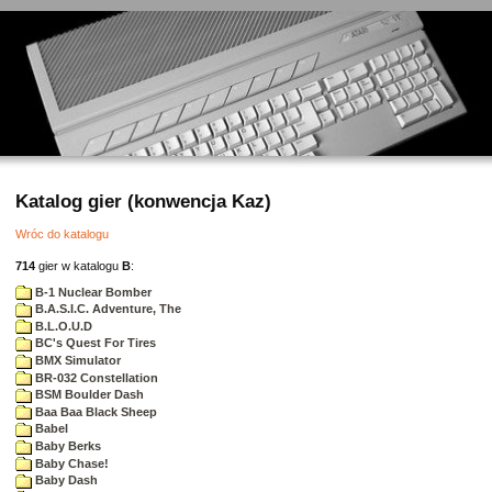
Katalog gier (konwencja Kaz)
Wróc do katalogu
714
gier w katalogu
B
:
B-1 Nuclear Bomber
B.A.S.I.C. Adventure, The
B.L.O.U.D
BC's Quest For Tires
BMX Simulator
BR-032 Constellation
BSM Boulder Dash
Baa Baa Black Sheep
Babel
Baby Berks
Baby Chase!
Baby Dash