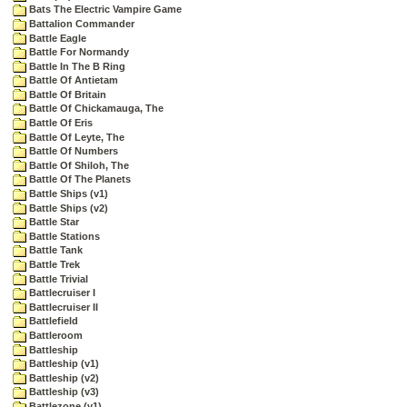
Bats The Electric Vampire Game
Battalion Commander
Battle Eagle
Battle For Normandy
Battle In The B Ring
Battle Of Antietam
Battle Of Britain
Battle Of Chickamauga, The
Battle Of Eris
Battle Of Leyte, The
Battle Of Numbers
Battle Of Shiloh, The
Battle Of The Planets
Battle Ships (v1)
Battle Ships (v2)
Battle Star
Battle Stations
Battle Tank
Battle Trek
Battle Trivial
Battlecruiser I
Battlecruiser II
Battlefield
Battleroom
Battleship
Battleship (v1)
Battleship (v2)
Battleship (v3)
Battlezone (v1)