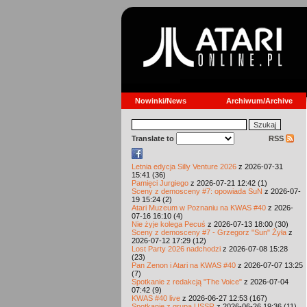
Nowinki/News
Archiwum/Archive
Translate to
RSS
Letnia edycja Silly Venture 2026
z 2026-07-31
15:41 (36)
Pamięci Jurgiego
z 2026-07-21 12:42 (1)
Sceny z demosceny #7: opowiada SuN
z 2026-07-
19 15:24 (2)
Atari Muzeum w Poznaniu na KWAS #40
z 2026-
07-16 16:10 (4)
Nie żyje kolega Pecuś
z 2026-07-13 18:00 (30)
Sceny z demosceny #7 - Grzegorz "Sun" Żyła
z
2026-07-12 17:29 (12)
Lost Party 2026 nadchodzi
z 2026-07-08 15:28
(23)
Pan Zenon i Atari na KWAS #40
z 2026-07-07 13:25
(7)
Spotkanie z redakcją "The Voice"
z 2026-07-04
07:42 (9)
KWAS #40 live
z 2026-06-27 12:53 (167)
Spotkanie z grupą USSR
z 2026-06-26 19:36 (11)