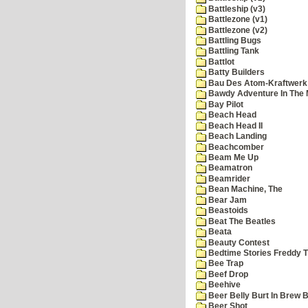
Battleship (v3)
Battlezone (v1)
Battlezone (v2)
Battling Bugs
Battling Tank
Battlot
Batty Builders
Bau Des Atom-Kraftwerk
Bawdy Adventure In The 
Bay Pilot
Beach Head
Beach Head II
Beach Landing
Beachcomber
Beam Me Up
Beamatron
Beamrider
Bean Machine, The
Bear Jam
Beastoids
Beat The Beatles
Beata
Beauty Contest
Bedtime Stories Freddy Th
Bee Trap
Beef Drop
Beehive
Beer Belly Burt In Brew B
Beer Shot