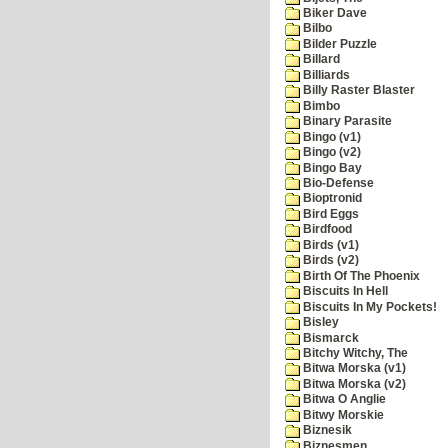
Biker Dave
Bilbo
Bilder Puzzle
Billard
Billiards
Billy Raster Blaster
Bimbo
Binary Parasite
Bingo (v1)
Bingo (v2)
Bingo Bay
Bio-Defense
Bioptronid
Bird Eggs
Birdfood
Birds (v1)
Birds (v2)
Birth Of The Phoenix
Biscuits In Hell
Biscuits In My Pockets!
Bisley
Bismarck
Bitchy Witchy, The
Bitwa Morska (v1)
Bitwa Morska (v2)
Bitwa O Anglie
Bitwy Morskie
Biznesik
Biznesmen