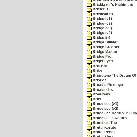
Bricklayer's Nightmare
Bricks512
Brickworks
Bridge (v1)
Bridge (v2)
Bridge (v3)
Bridge (v4)
Bridge 5.0
Bridge Builder
Bridge Crosser
Bridge Master
Bridge Pro
Bright Eyes
Brik Bat
Briky
Brimstone The Dream Of
Bristles
Broad's Revenge
Broadsides
Broadway
Bros
Bruce Lee (v1)
Bruce Lee (v2)
Bruce Lee Return Of Fur
Bruce Lee's Return
Brundles, The
Brutal Karate
Brutal Recall
Brutal Story