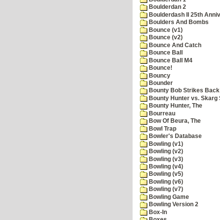
Boulderdan 2
Boulderdash II 25th Anni
Boulders And Bombs
Bounce (v1)
Bounce (v2)
Bounce And Catch
Bounce Ball
Bounce Ball M4
Bounce!
Bouncy
Bounder
Bounty Bob Strikes Back
Bounty Hunter vs. Skarg S
Bounty Hunter, The
Bourreau
Bow Of Beura, The
Bowl Trap
Bowler's Database
Bowling (v1)
Bowling (v2)
Bowling (v3)
Bowling (v4)
Bowling (v5)
Bowling (v6)
Bowling (v7)
Bowling Game
Bowling Version 2
Box-In
Boxes