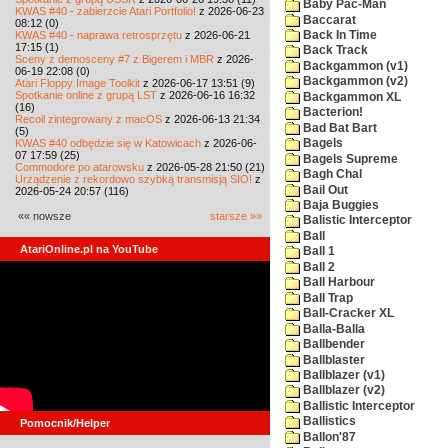
Baby Pac-Man
KWAS #40 - zabierzcie Atari Portfolio!
z 2026-06-23
Baccarat
08:12 (0)
KWAS #40 - naprawa retrosprzętu
z 2026-06-21
Back In Time
17:15 (1)
Back Track
Sceny z demosceny #7 z Bigerem i MBR
z 2026-
Backgammon (v1)
06-19 22:08 (0)
Backgammon (v2)
Atari Floppy Image Toolkit
z 2026-06-17 13:51 (9)
Spotkanie online z grupą LST
z 2026-06-16 16:32
Backgammon XL
(16)
Bacterion!
Recoil zintegrowany z macOS
z 2026-06-13 21:34
Bad Bat Bart
(5)
KWAS #40 odbędzie się w Katowicach
z 2026-06-
Bagels
07 17:59 (25)
Bagels Supreme
Commodore po atarowsku
z 2026-05-28 21:50 (21)
Bagh Chal
Urządzenie z rekordowo szybką transmisją SIO!
z
Bail Out
2026-05-24 20:57 (116)
Baja Buggies
«« nowsze
starsze »»
Balistic Interceptor
Ball
AtariOnline.pl na YouTube
Ball 1
Ball 2
Ball Harbour
Ball Trap
Ball-Cracker XL
Balla-Balla
Ballbender
Ballblaster
Ballblazer (v1)
Ballblazer (v2)
Ballistic Interceptor
Ballistics
Pomocnik/Helper
Ballon'87