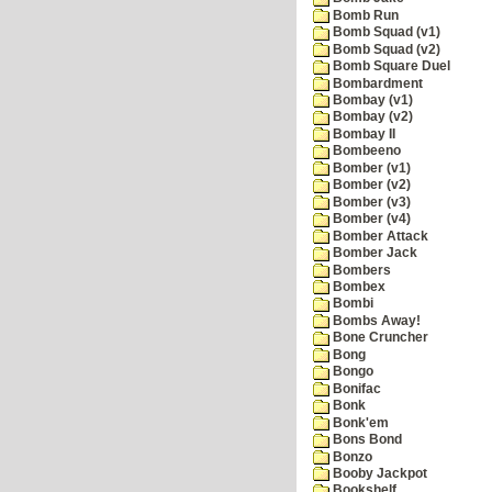
Bomb Run
Bomb Squad (v1)
Bomb Squad (v2)
Bomb Square Duel
Bombardment
Bombay (v1)
Bombay (v2)
Bombay II
Bombeeno
Bomber (v1)
Bomber (v2)
Bomber (v3)
Bomber (v4)
Bomber Attack
Bomber Jack
Bombers
Bombex
Bombi
Bombs Away!
Bone Cruncher
Bong
Bongo
Bonifac
Bonk
Bonk'em
Bons Bond
Bonzo
Booby Jackpot
Bookshelf