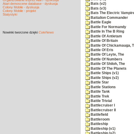
Organizowanie imprez Atari - dyskusja
Atari demoscene database - dyskusja
Bats (v2)
Colony Mobile - dyskusja
Bats (v3)
Colony Mobile - projekt
Bats The Electric Vampi
Statystyki
Battalion Commander
Battle Eagle
Battle For Normandy
Battle In The B Ring
Nowinki
tworzone dzięki
CuteNews
Battle Of Antietam
Battle Of Britain
Battle Of Chickamauga, 
Battle Of Eris
Battle Of Leyte, The
Battle Of Numbers
Battle Of Shiloh, The
Battle Of The Planets
Battle Ships (v1)
Battle Ships (v2)
Battle Star
Battle Stations
Battle Tank
Battle Trek
Battle Trivial
Battlecruiser I
Battlecruiser II
Battlefield
Battleroom
Battleship
Battleship (v1)
Battleship (v2)