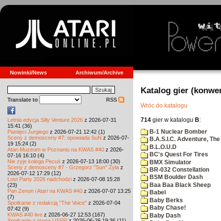
Nowinki/News
Archiwum/Archive
Katalog gier (konwe
Translate to
RSS
Wróc do katalogu
714
gier w katalogu
B
:
Letnia edycja Silly Venture 2026
z 2026-07-31
15:41 (36)
B-1 Nuclear Bomber
Pamięci Jurgiego
z 2026-07-21 12:42 (1)
Sceny z demosceny #7: opowiada SuN
z 2026-07-
B.A.S.I.C. Adventure, The
19 15:24 (2)
B.L.O.U.D
Atari Muzeum w Poznaniu na KWAS #40
z 2026-
BC's Quest For Tires
07-16 16:10 (4)
Nie żyje kolega Pecuś
z 2026-07-13 18:00 (30)
BMX Simulator
Sceny z demosceny #7 - Grzegorz "Sun" Żyła
z
BR-032 Constellation
2026-07-12 17:29 (12)
BSM Boulder Dash
Lost Party 2026 nadchodzi
z 2026-07-08 15:28
Baa Baa Black Sheep
(23)
Pan Zenon i Atari na KWAS #40
z 2026-07-07 13:25
Babel
(7)
Baby Berks
Spotkanie z redakcją "The Voice"
z 2026-07-04
Baby Chase!
07:42 (9)
KWAS #40 live
z 2026-06-27 12:53 (167)
Baby Dash
Spotkanie z grupą USSR
z 2026-06-26 19:36 (11)