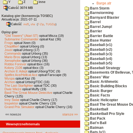
Y
Z
inne
Barge.atr
Całość 3074 MB
Barn Storm
Barnstorming
Katalog gier (konwencja TOSEC)
Barnyard Blaster
Aktualizacja: 2021-07-11
Barrel
Całość
,
md5
sha
(
7-Zip
,
TUGZip
)
Barrel Jump!
Barrier
Opisy gier
"Old Towers" (Atari ST)
opisał Misza (19)
Barrier Battle
Submarine Commander
opisał Kaz (36)
Base Hunter
Frogs
opisał Xeen (0)
Baseball (v1)
Choplifter!
opisał Urborg (0)
Baseball (v2)
Joust
opisał Urborg (17)
Commando
opisał Urborg (35)
Baseball (v3)
Mario Bros
opisał Urborg (13)
Baseball (v4)
Xenophobe
opisał Urborg (36)
Baseball (v5)
Robbo Forever
opisał tbxx (16)
Kolony 2106
opisał tbxx (3)
Baseball Strategy
Archon II: Adept
opisał Urborg/TDC (9)
Basements Of Bellevue, 
Spitfire Ace/Hellcat Ace
opisał Farscape (9)
Bases' War
Wyspa
opisał Kaz (9)
Basic Arithmetic
Archon
opisał Urborg/TDC (16)
The Last Starfighter
opisał TDC (30)
Basic Building Blocks
Dwie Wieże
opisał Muffy (19)
Basic Burger
Basil The Great Mouse Detective
opisał Charlie
Basic Facts
Cherry (125)
Inny Świat
opisał Charlie Cherry (17)
Basic Helicopter
Inspektor
opisał Charlie Cherry (19)
Basil The Great Mouse De
Grand Prix Simulator
opisał Charlie Cherry (16)
Basketball
Basketball Pro Style
«« nowsze
starsze »»
Bat Pack
Bat'n Ball
Wewnętrzne/Internals
Batman
Bats (v1)