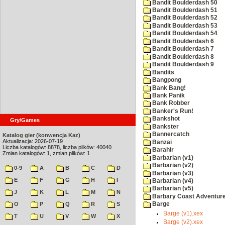
Bandit Boulderdash 50
Bandit Boulderdash 51
Bandit Boulderdash 52
Bandit Boulderdash 53
Bandit Boulderdash 54
Bandit Boulderdash 6
Bandit Boulderdash 7
Bandit Boulderdash 8
Bandit Boulderdash 9
Bandits
Bangpong
Bank Bang!
Bank Panik
Bank Robber
Banker's Run!
Bankshot
Gry/Games
Bankster
Bannercatch
Katalog gier (konwencja Kaz)
Aktualizacja: 2026-07-19
Banzai
Liczba katalogów: 8878, liczba plików: 40040
Barahir
Zmian katalogów: 1, zmian plików: 1
Barbarian (v1)
Barbarian (v2)
0-9
A
B
C
D
Barbarian (v3)
E
F
G
H
I
Barbarian (v4)
Barbarian (v5)
J
K
L
M
N
Barbary Coast Adventur
O
P
Q
R
S
Barge
Barge (v1).xex
T
U
V
W
X
Barge (v2).xex