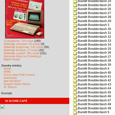
Bandit Boulderdash 24
Bandit Boulderdash 25
Bandit Boulderdash 26
Bandit Boulderdash 27
Bandit Boulderdash 28
Bandit Boulderdash 29
Bandit Boulderdash 3
Bandit Boulderdash 30
Bandit Boulderdash 31
Bandit Boulderdash 32
Bandit Boulderdash 33
Czasopisma: 714 sztuk
(185)
Materiały scenowe: 32 sztuki
(9)
Bandit Boulderdash 34
Materiały książkowe: 141 sztuk
(55)
Bandit Boulderdash 35
Materiały firmowe: 27 sztuk
(20)
Bandit Boulderdash 36
Materiały o grach: 351 sztuk
(211)
Spiżarnia Voya na Chomikuj.pl
Bandit Boulderdash 37
Bajtek Redux
Bandit Boulderdash 38
Bandit Boulderdash 39
Zasoby wiedzy
Atariki
Bandit Boulderdash 4
XWiki
Bandit Boulderdash 40
Gury's Atari 8-bit Forever
Bandit Boulderdash 41
Atarimania
Bandit Boulderdash 42
Atari Archives
Drygol's Retro Hacks
Bandit Boulderdash 43
XL Search
Bandit Boulderdash 44
Bandit Boulderdash 45
Kontakt
Bandit Boulderdash 46
Bandit Boulderdash 47
HI SCORE CAFÉ
Bandit Boulderdash 48
Bandit Boulderdash 49
Bandit Boulderdash 5