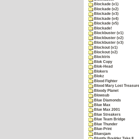
Blockade (v1)
Blockade (v2)
Blockade (v3)
Blockade (v4)
Blockade (v5)
Blockade!
Blockbuster (v1)
Blockbuster (v2)
Blockbuster (v3)
Blockout (v1)
Blockout (v2)
Blocktris
Blok Copy
Blok-Head
Blokers
Blokz
Blood Fighter
Blood Mary Lost Treasur
Bloody Planet
Blowsub
Blue Diamonds
Blue Max
Blue Max 2001
Blue Streakers
Blue Team Bridge
Blue Thunder
Blue-Print
Bluesjam
Bluntly Boulder Take II