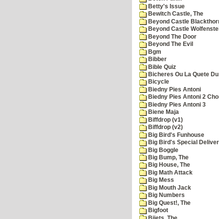
Betty's Issue
Bewitch Castle, The
Beyond Castle Blackthor
Beyond Castle Wolfenste
Beyond The Door
Beyond The Evil
Bgm
Bibber
Bible Quiz
Bicheres Ou La Quete Du
Bicycle
Biedny Pies Antoni
Biedny Pies Antoni 2 Cho
Biedny Pies Antoni 3
Biene Maja
Biffdrop (v1)
Biffdrop (v2)
Big Bird's Funhouse
Big Bird's Special Delive
Big Boggle
Big Bump, The
Big House, The
Big Math Attack
Big Mess
Big Mouth Jack
Big Numbers
Big Quest!, The
Bigfoot
Bijets, The