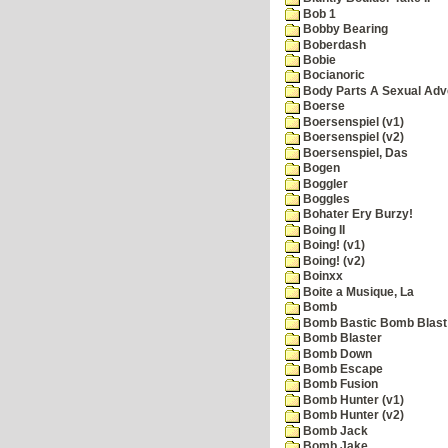
Bob 1
Bobby Bearing
Boberdash
Bobie
Bocianoric
Body Parts A Sexual Adv
Boerse
Boersenspiel (v1)
Boersenspiel (v2)
Boersenspiel, Das
Bogen
Boggler
Boggles
Bohater Ery Burzy!
Boing II
Boing! (v1)
Boing! (v2)
Boinxx
Boite a Musique, La
Bomb
Bomb Bastic Bomb Blast 
Bomb Blaster
Bomb Down
Bomb Escape
Bomb Fusion
Bomb Hunter (v1)
Bomb Hunter (v2)
Bomb Jack
Bomb Jake