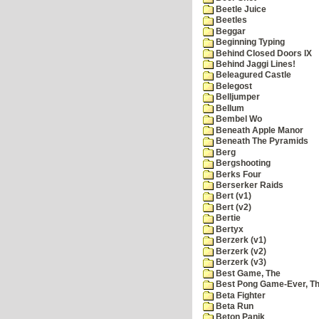
Beetle Juice
Beetles
Beggar
Beginning Typing
Behind Closed Doors IX
Behind Jaggi Lines!
Beleagured Castle
Belegost
Belljumper
Bellum
Bembel Wo
Beneath Apple Manor
Beneath The Pyramids
Berg
Bergshooting
Berks Four
Berserker Raids
Bert (v1)
Bert (v2)
Bertie
Bertyx
Berzerk (v1)
Berzerk (v2)
Berzerk (v3)
Best Game, The
Best Pong Game-Ever, T
Beta Fighter
Beta Run
Beton Panik