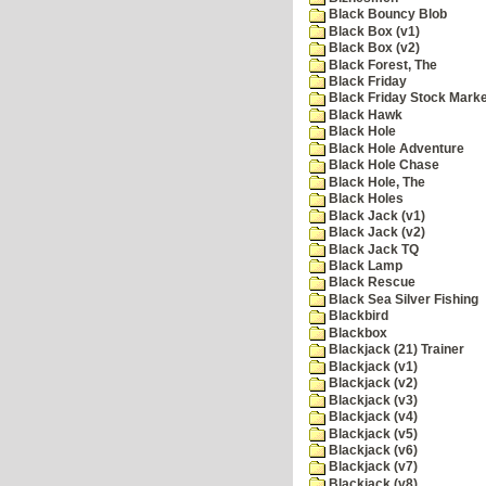
Black Bouncy Blob
Black Box (v1)
Black Box (v2)
Black Forest, The
Black Friday
Black Friday Stock Mark
Black Hawk
Black Hole
Black Hole Adventure
Black Hole Chase
Black Hole, The
Black Holes
Black Jack (v1)
Black Jack (v2)
Black Jack TQ
Black Lamp
Black Rescue
Black Sea Silver Fishing
Blackbird
Blackbox
Blackjack (21) Trainer
Blackjack (v1)
Blackjack (v2)
Blackjack (v3)
Blackjack (v4)
Blackjack (v5)
Blackjack (v6)
Blackjack (v7)
Blackjack (v8)