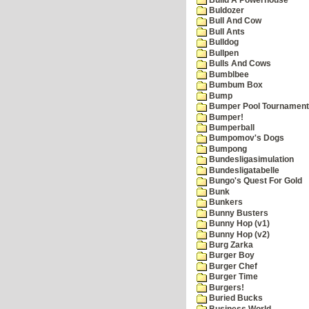
Buldozer
Bull And Cow
Bull Ants
Bulldog
Bullpen
Bulls And Cows
Bumblbee
Bumbum Box
Bump
Bumper Pool Tournament
Bumper!
Bumperball
Bumpomov's Dogs
Bumpong
Bundesligasimulation
Bundesligatabelle
Bungo's Quest For Gold
Bunk
Bunkers
Bunny Busters
Bunny Hop (v1)
Bunny Hop (v2)
Burg Zarka
Burger Boy
Burger Chef
Burger Time
Burgers!
Buried Bucks
Business World