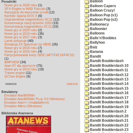
Balloon
Poradniki
Nowe gry w 2026 roku
(1)
Balloon Capers
SFX-Engine w MAD Pascalu
(3)
Balloon Crazy!
Narzędzie do tworzenia scrolli
(12)
Balloon Pop (v1)
Kartridż Sparta DOS X
(6)
Usprawnienia magnetofonu XC12
(12)
Balloon Pop (v2)
Konserwacja stacji dysków 1050
(19)
Balloonacy
Konserwacja magnetofonu XC12
(15)
Balloonier
Nowe gry w 2020 roku
(2)
Balloons
Nowe gry w 2019 roku
(35)
Nowe gry w 2017 roku
(3)
Balls'n'Boobies
Larek pokazuje
(40)
Ballyhoo
Emulacja ZX Spectrum na VBXE
(26)
Balz
Nowe gry w 2016 roku
(7)
Nowe gry w 2015 roku
(4)
Banana
Partycjonowanie karty SIDE (APT/FAT16/FAT32)
Bandit
(1)
Bandit Boulderdash
BMPVIEW
(34)
Bandit Boulderdash 10
Atari ST dla opornych
(75)
Nowe gry w 2014 roku
(19)
Bandit Boulderdash 11
Tritone engine
(11)
Bandit Boulderdash 12
QChan Engine
(6)
Bandit Boulderdash 13
nowsze
starsze
Bandit Boulderdash 14
Bandit Boulderdash 15
Emulatory
Bandit Boulderdash 16
Emulator Atari800Win
Bandit Boulderdash 17
Emulator Atari800Win PLus 4.0 (Windows)
Bandit Boulderdash 18
Emulator Atari++ (multiplatform)
Emulator Altirra (Windows)
Bandit Boulderdash 19
Bandit Boulderdash 2
Biblioteka Atarowca
Bandit Boulderdash 20
Bandit Boulderdash 21
Bandit Boulderdash 22
Bandit Boulderdash 23