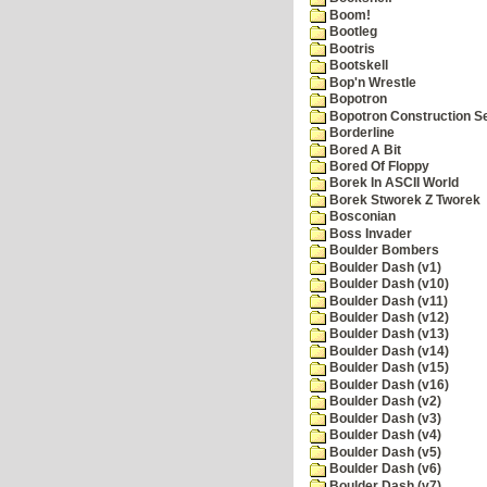
Boom!
Bootleg
Bootris
Bootskell
Bop'n Wrestle
Bopotron
Bopotron Construction S
Borderline
Bored A Bit
Bored Of Floppy
Borek In ASCII World
Borek Stworek Z Tworek
Bosconian
Boss Invader
Boulder Bombers
Boulder Dash (v1)
Boulder Dash (v10)
Boulder Dash (v11)
Boulder Dash (v12)
Boulder Dash (v13)
Boulder Dash (v14)
Boulder Dash (v15)
Boulder Dash (v16)
Boulder Dash (v2)
Boulder Dash (v3)
Boulder Dash (v4)
Boulder Dash (v5)
Boulder Dash (v6)
Boulder Dash (v7)