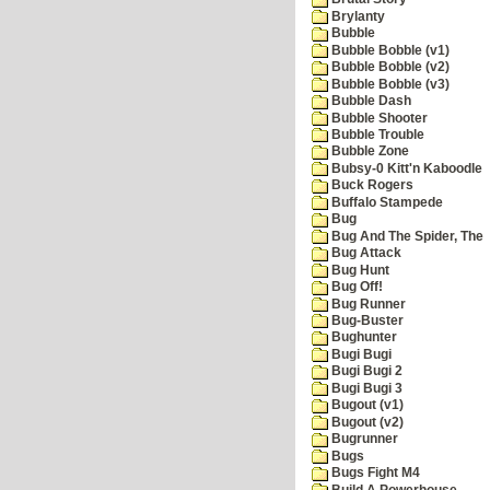
Brylanty
Bubble
Bubble Bobble (v1)
Bubble Bobble (v2)
Bubble Bobble (v3)
Bubble Dash
Bubble Shooter
Bubble Trouble
Bubble Zone
Bubsy-0 Kitt'n Kaboodle
Buck Rogers
Buffalo Stampede
Bug
Bug And The Spider, The
Bug Attack
Bug Hunt
Bug Off!
Bug Runner
Bug-Buster
Bughunter
Bugi Bugi
Bugi Bugi 2
Bugi Bugi 3
Bugout (v1)
Bugout (v2)
Bugrunner
Bugs
Bugs Fight M4
Build A Powerhouse