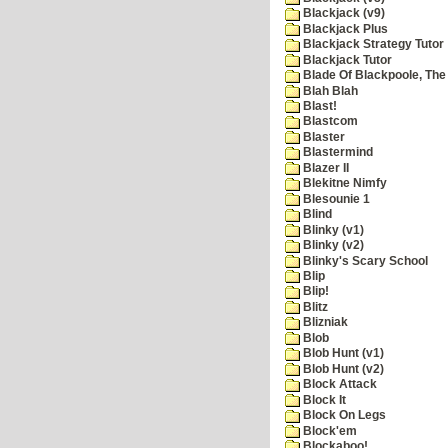
Blackjack (v9)
Blackjack Plus
Blackjack Strategy Tutor
Blackjack Tutor
Blade Of Blackpoole, The
Blah Blah
Blast!
Blastcom
Blaster
Blastermind
Blazer II
Blekitne Nimfy
Blesounie 1
Blind
Blinky (v1)
Blinky (v2)
Blinky's Scary School
Blip
Blip!
Blitz
Blizniak
Blob
Blob Hunt (v1)
Blob Hunt (v2)
Block Attack
Block It
Block On Legs
Block'em
Blockaboo!