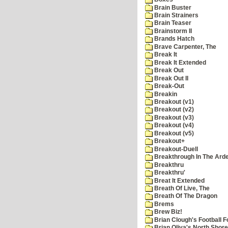
Brain Buster
Brain Strainers
Brain Teaser
Brainstorm II
Brands Hatch
Brave Carpenter, The
Break It
Break It Extended
Break Out
Break Out II
Break-Out
Breakin
Breakout (v1)
Breakout (v2)
Breakout (v3)
Breakout (v4)
Breakout (v5)
Breakout+
Breakout-Duell
Breakthrough In The Ard
Breakthru
Breakthru'
Breat It Extended
Breath Of Live, The
Breath Of The Dragon
Brems
Brew Biz!
Brian Clough's Football F
Brian Oliva's North Shore