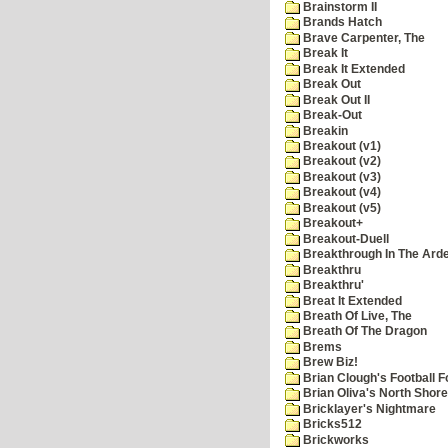
Brainstorm II
Brands Hatch
Brave Carpenter, The
Break It
Break It Extended
Break Out
Break Out II
Break-Out
Breakin
Breakout (v1)
Breakout (v2)
Breakout (v3)
Breakout (v4)
Breakout (v5)
Breakout+
Breakout-Duell
Breakthrough In The Ard
Breakthru
Breakthru'
Breat It Extended
Breath Of Live, The
Breath Of The Dragon
Brems
Brew Biz!
Brian Clough's Football F
Brian Oliva's North Shore
Bricklayer's Nightmare
Bricks512
Brickworks