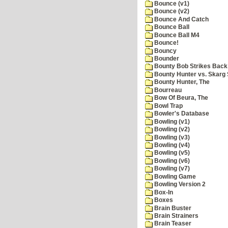
Bounce (v1)
Bounce (v2)
Bounce And Catch
Bounce Ball
Bounce Ball M4
Bounce!
Bouncy
Bounder
Bounty Bob Strikes Back
Bounty Hunter vs. Skarg S
Bounty Hunter, The
Bourreau
Bow Of Beura, The
Bowl Trap
Bowler's Database
Bowling (v1)
Bowling (v2)
Bowling (v3)
Bowling (v4)
Bowling (v5)
Bowling (v6)
Bowling (v7)
Bowling Game
Bowling Version 2
Box-In
Boxes
Brain Buster
Brain Strainers
Brain Teaser