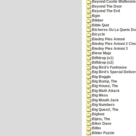
Beyond Castle Wolfenste
Beyond The Door
Beyond The Evil
Bgm
Bibber
Bible Quiz
Bicheres Ou La Quete Du
Bicycle
Biedny Pies Antoni
Biedny Pies Antoni 2 Cho
Biedny Pies Antoni 3
Biene Maja
Biffdrop (v1)
Biffdrop (v2)
Big Bird's Funhouse
Big Bird's Special Delive
Big Boggle
Big Bump, The
Big House, The
Big Math Attack
Big Mess
Big Mouth Jack
Big Numbers
Big Quest!, The
Bigfoot
Bijets, The
Biker Dave
Bilbo
Bilder Puzzle