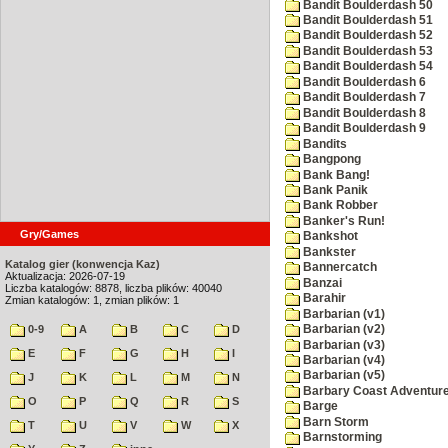
Bandit Boulderdash 50
Bandit Boulderdash 51
Bandit Boulderdash 52
Bandit Boulderdash 53
Bandit Boulderdash 54
Bandit Boulderdash 6
Bandit Boulderdash 7
Bandit Boulderdash 8
Bandit Boulderdash 9
Bandits
Bangpong
Bank Bang!
Bank Panik
Bank Robber
Banker's Run!
Gry/Games
Bankshot
Bankster
Katalog gier (konwencja Kaz)
Bannercatch
Aktualizacja: 2026-07-19
Banzai
Liczba katalogów: 8878, liczba plików: 40040
Barahir
Zmian katalogów: 1, zmian plików: 1
Barbarian (v1)
0-9
A
B
C
D
Barbarian (v2)
Barbarian (v3)
E
F
G
H
I
Barbarian (v4)
Barbarian (v5)
J
K
L
M
N
Barbary Coast Adventur
O
P
Q
R
S
Barge
Barn Storm
T
U
V
W
X
Barnstorming