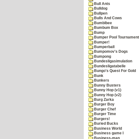
Bull Ants
Bulldog
Bullpen
Bulls And Cows
Bumblbee
Bumbum Box
Bump
Bumper Pool Tournament
Bumper!
Bumperball
Bumpomov's Dogs
Bumpong
Bundesligasimulation
Bundesligatabelle
Bungo's Quest For Gold
Bunk
Bunkers
Bunny Busters
Bunny Hop (v1)
Bunny Hop (v2)
Burg Zarka
Burger Boy
Burger Chef
Burger Time
Burgers!
Buried Bucks
Business World
Business game I
Business-man