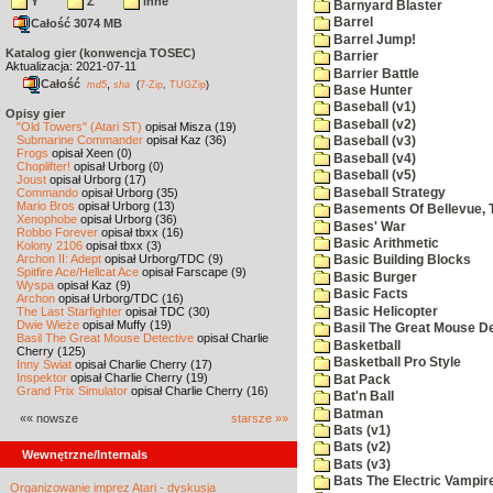
Y
Z
inne
Barnyard Blaster
Barrel
Całość 3074 MB
Barrel Jump!
Katalog gier (konwencja TOSEC)
Barrier
Aktualizacja: 2021-07-11
Barrier Battle
Całość
,
md5
sha
(
7-Zip
,
TUGZip
)
Base Hunter
Baseball (v1)
Opisy gier
Baseball (v2)
"Old Towers" (Atari ST)
opisał Misza (19)
Submarine Commander
opisał Kaz (36)
Baseball (v3)
Frogs
opisał Xeen (0)
Baseball (v4)
Choplifter!
opisał Urborg (0)
Baseball (v5)
Joust
opisał Urborg (17)
Baseball Strategy
Commando
opisał Urborg (35)
Mario Bros
opisał Urborg (13)
Basements Of Bellevue, 
Xenophobe
opisał Urborg (36)
Bases' War
Robbo Forever
opisał tbxx (16)
Basic Arithmetic
Kolony 2106
opisał tbxx (3)
Archon II: Adept
opisał Urborg/TDC (9)
Basic Building Blocks
Spitfire Ace/Hellcat Ace
opisał Farscape (9)
Basic Burger
Wyspa
opisał Kaz (9)
Basic Facts
Archon
opisał Urborg/TDC (16)
Basic Helicopter
The Last Starfighter
opisał TDC (30)
Dwie Wieże
opisał Muffy (19)
Basil The Great Mouse De
Basil The Great Mouse Detective
opisał Charlie
Basketball
Cherry (125)
Basketball Pro Style
Inny Świat
opisał Charlie Cherry (17)
Inspektor
opisał Charlie Cherry (19)
Bat Pack
Grand Prix Simulator
opisał Charlie Cherry (16)
Bat'n Ball
Batman
«« nowsze
starsze »»
Bats (v1)
Bats (v2)
Wewnętrzne/Internals
Bats (v3)
Bats The Electric Vampi
Organizowanie imprez Atari - dyskusja