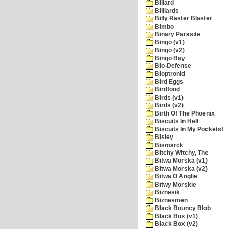
Billard
Billiards
Billy Raster Blaster
Bimbo
Binary Parasite
Bingo (v1)
Bingo (v2)
Bingo Bay
Bio-Defense
Bioptronid
Bird Eggs
Birdfood
Birds (v1)
Birds (v2)
Birth Of The Phoenix
Biscuits In Hell
Biscuits In My Pockets!
Bisley
Bismarck
Bitchy Witchy, The
Bitwa Morska (v1)
Bitwa Morska (v2)
Bitwa O Anglie
Bitwy Morskie
Biznesik
Biznesmen
Black Bouncy Blob
Black Box (v1)
Black Box (v2)