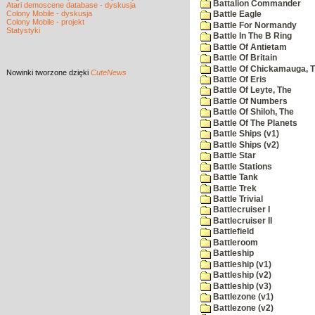
Battalion Commander
Atari demoscene database - dyskusja
Colony Mobile - dyskusja
Battle Eagle
Colony Mobile - projekt
Battle For Normandy
Statystyki
Battle In The B Ring
Battle Of Antietam
Battle Of Britain
Battle Of Chickamauga, 
Nowinki
tworzone dzięki
CuteNews
Battle Of Eris
Battle Of Leyte, The
Battle Of Numbers
Battle Of Shiloh, The
Battle Of The Planets
Battle Ships (v1)
Battle Ships (v2)
Battle Star
Battle Stations
Battle Tank
Battle Trek
Battle Trivial
Battlecruiser I
Battlecruiser II
Battlefield
Battleroom
Battleship
Battleship (v1)
Battleship (v2)
Battleship (v3)
Battlezone (v1)
Battlezone (v2)