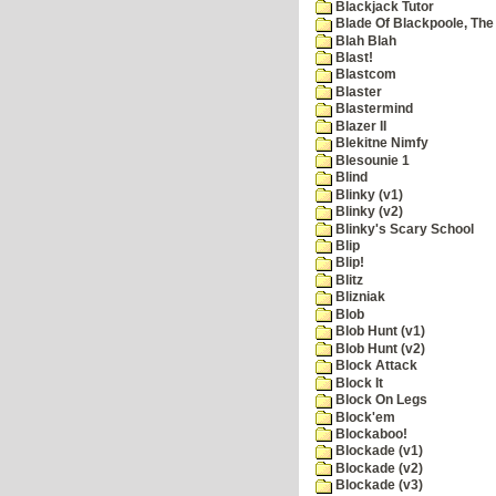
Blackjack Tutor
Blade Of Blackpoole, The
Blah Blah
Blast!
Blastcom
Blaster
Blastermind
Blazer II
Blekitne Nimfy
Blesounie 1
Blind
Blinky (v1)
Blinky (v2)
Blinky's Scary School
Blip
Blip!
Blitz
Blizniak
Blob
Blob Hunt (v1)
Blob Hunt (v2)
Block Attack
Block It
Block On Legs
Block'em
Blockaboo!
Blockade (v1)
Blockade (v2)
Blockade (v3)