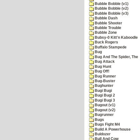
Bubble Bobble (v1)
Bubble Bobble (v2)
Bubble Bobble (v3)
Bubble Dash
Bubble Shooter
Bubble Trouble
Bubble Zone
Bubsy-0 Kitt'n Kaboodle
Buck Rogers
Buffalo Stampede
Bug
Bug And The Spider, The
Bug Attack
Bug Hunt
Bug Off!
Bug Runner
Bug-Buster
Bughunter
Bugi Bugi
Bugi Bugi 2
Bugi Bugi 3
Bugout (v1)
Bugout (v2)
Bugrunner
Bugs
Bugs Fight M4
Build A Powerhouse
Buldozer
Bull And Cow