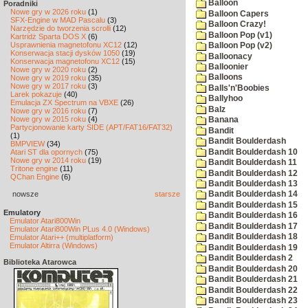
Balloon
Poradniki
Nowe gry w 2026 roku
(1)
Balloon Capers
SFX-Engine w MAD Pascalu
(3)
Balloon Crazy!
Narzędzie do tworzenia scrolli
(12)
Balloon Pop (v1)
Kartridż Sparta DOS X
(6)
Usprawnienia magnetofonu XC12
(12)
Balloon Pop (v2)
Konserwacja stacji dysków 1050
(19)
Balloonacy
Konserwacja magnetofonu XC12
(15)
Balloonier
Nowe gry w 2020 roku
(2)
Balloons
Nowe gry w 2019 roku
(35)
Nowe gry w 2017 roku
(3)
Balls'n'Boobies
Larek pokazuje
(40)
Ballyhoo
Emulacja ZX Spectrum na VBXE
(26)
Balz
Nowe gry w 2016 roku
(7)
Nowe gry w 2015 roku
(4)
Banana
Partycjonowanie karty SIDE (APT/FAT16/FAT32)
Bandit
(1)
Bandit Boulderdash
BMPVIEW
(34)
Bandit Boulderdash 10
Atari ST dla opornych
(75)
Nowe gry w 2014 roku
(19)
Bandit Boulderdash 11
Tritone engine
(11)
Bandit Boulderdash 12
QChan Engine
(6)
Bandit Boulderdash 13
nowsze
starsze
Bandit Boulderdash 14
Bandit Boulderdash 15
Emulatory
Bandit Boulderdash 16
Emulator Atari800Win
Bandit Boulderdash 17
Emulator Atari800Win PLus 4.0 (Windows)
Bandit Boulderdash 18
Emulator Atari++ (multiplatform)
Emulator Altirra (Windows)
Bandit Boulderdash 19
Bandit Boulderdash 2
Biblioteka Atarowca
Bandit Boulderdash 20
Bandit Boulderdash 21
Bandit Boulderdash 22
Bandit Boulderdash 23