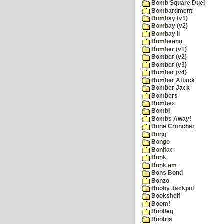
Bomb Square Duel
Bombardment
Bombay (v1)
Bombay (v2)
Bombay II
Bombeeno
Bomber (v1)
Bomber (v2)
Bomber (v3)
Bomber (v4)
Bomber Attack
Bomber Jack
Bombers
Bombex
Bombi
Bombs Away!
Bone Cruncher
Bong
Bongo
Bonifac
Bonk
Bonk'em
Bons Bond
Bonzo
Booby Jackpot
Bookshelf
Boom!
Bootleg
Bootris