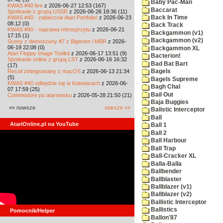
Baby Pac-Man
KWAS #40 live
z 2026-06-27 12:53 (167)
Baccarat
Spotkanie z grupą USSR
z 2026-06-26 19:36 (11)
KWAS #40 - zabierzcie Atari Portfolio!
z 2026-06-23
Back In Time
08:12 (0)
Back Track
KWAS #40 - naprawa retrosprzętu
z 2026-06-21
Backgammon (v1)
17:15 (1)
Backgammon (v2)
Sceny z demosceny #7 z Bigerem i MBR
z 2026-
06-19 22:08 (0)
Backgammon XL
Atari Floppy Image Toolkit
z 2026-06-17 13:51 (9)
Bacterion!
Spotkanie online z grupą LST
z 2026-06-16 16:32
Bad Bat Bart
(17)
Recoil zintegrowany z macOS
z 2026-06-13 21:34
Bagels
(5)
Bagels Supreme
KWAS #40 odbędzie się w Katowicach
z 2026-06-
Bagh Chal
07 17:59 (25)
Bail Out
Commodore po atarowsku
z 2026-05-28 21:50 (21)
Baja Buggies
«« nowsze
starsze »»
Balistic Interceptor
Ball
AtariOnline.pl na YouTube
Ball 1
Ball 2
Ball Harbour
Ball Trap
Ball-Cracker XL
Balla-Balla
Ballbender
Ballblaster
Ballblazer (v1)
Ballblazer (v2)
Ballistic Interceptor
Ballistics
Pomocnik/Helper
Ballon'87