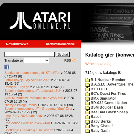
Nowinki/News
Archiwum/Archive
Katalog gier (konwe
Translate to
RSS
Wróc do katalogu
714
gier w katalogu
B
:
Spotkanie z demosceną #9: STeel/Tori
z 2026-08-
07 20:49 (6)
B-1 Nuclear Bomber
Letnia edycja Silly Venture 2026
z 2026-07-31
15:41 (38)
B.A.S.I.C. Adventure, The
Pamięci Jurgiego
z 2026-07-21 12:42 (1)
B.L.O.U.D
Sceny z demosceny #7: opowiada SuN
z 2026-07-
BC's Quest For Tires
19 15:24 (2)
Atari Muzeum w Poznaniu na KWAS #40
z 2026-
BMX Simulator
07-16 16:10 (4)
BR-032 Constellation
Nie żyje kolega Pecuś
z 2026-07-13 18:00 (30)
BSM Boulder Dash
Sceny z demosceny #7 - Grzegorz "Sun" Żyła
z
Baa Baa Black Sheep
2026-07-12 17:29 (12)
Lost Party 2026 nadchodzi
z 2026-07-08 15:28
Babel
(23)
Baby Berks
Pan Zenon i Atari na KWAS #40
z 2026-07-07 13:25
Baby Chase!
(7)
Spotkanie z redakcją "The Voice"
z 2026-07-04
Baby Dash
07:42 (9)