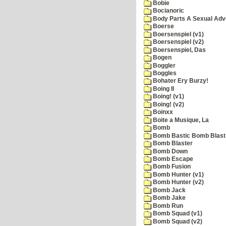
Bobie
Bocianoric
Body Parts A Sexual Adv
Boerse
Boersenspiel (v1)
Boersenspiel (v2)
Boersenspiel, Das
Bogen
Boggler
Boggles
Bohater Ery Burzy!
Boing II
Boing! (v1)
Boing! (v2)
Boinxx
Boite a Musique, La
Bomb
Bomb Bastic Bomb Blast 
Bomb Blaster
Bomb Down
Bomb Escape
Bomb Fusion
Bomb Hunter (v1)
Bomb Hunter (v2)
Bomb Jack
Bomb Jake
Bomb Run
Bomb Squad (v1)
Bomb Squad (v2)