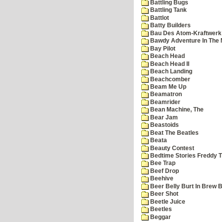
Battling Bugs
Battling Tank
Battlot
Batty Builders
Bau Des Atom-Kraftwerk
Bawdy Adventure In The 
Bay Pilot
Beach Head
Beach Head II
Beach Landing
Beachcomber
Beam Me Up
Beamatron
Beamrider
Bean Machine, The
Bear Jam
Beastoids
Beat The Beatles
Beata
Beauty Contest
Bedtime Stories Freddy Th
Bee Trap
Beef Drop
Beehive
Beer Belly Burt In Brew B
Beer Shot
Beetle Juice
Beetles
Beggar