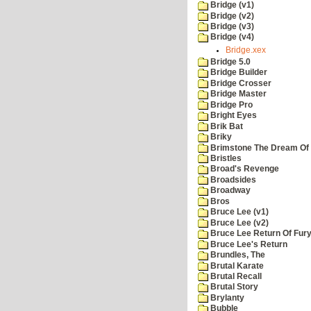
Bridge (v1)
Bridge (v2)
Bridge (v3)
Bridge (v4)
Bridge.xex
Bridge 5.0
Bridge Builder
Bridge Crosser
Bridge Master
Bridge Pro
Bright Eyes
Brik Bat
Briky
Brimstone The Dream Of
Bristles
Broad's Revenge
Broadsides
Broadway
Bros
Bruce Lee (v1)
Bruce Lee (v2)
Bruce Lee Return Of Fur
Bruce Lee's Return
Brundles, The
Brutal Karate
Brutal Recall
Brutal Story
Brylanty
Bubble