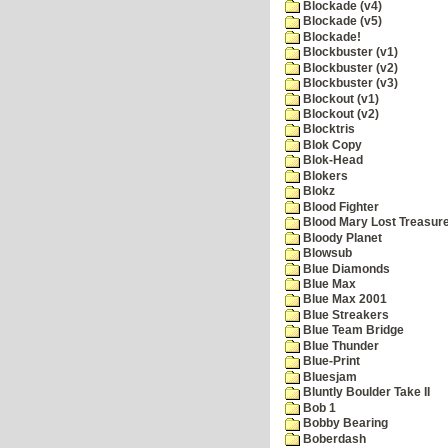
Blockade (v4)
Blockade (v5)
Blockade!
Blockbuster (v1)
Blockbuster (v2)
Blockbuster (v3)
Blockout (v1)
Blockout (v2)
Blocktris
Blok Copy
Blok-Head
Blokers
Blokz
Blood Fighter
Blood Mary Lost Treasur
Bloody Planet
Blowsub
Blue Diamonds
Blue Max
Blue Max 2001
Blue Streakers
Blue Team Bridge
Blue Thunder
Blue-Print
Bluesjam
Bluntly Boulder Take II
Bob 1
Bobby Bearing
Boberdash