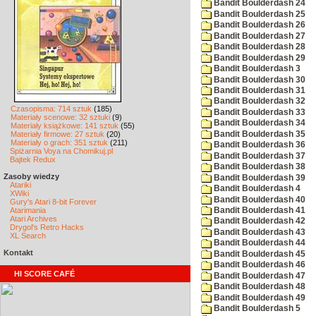
Bandit Boulderdash 24
Bandit Boulderdash 25
Bandit Boulderdash 26
Bandit Boulderdash 27
Bandit Boulderdash 28
Bandit Boulderdash 29
Bandit Boulderdash 3
Bandit Boulderdash 30
Bandit Boulderdash 31
Bandit Boulderdash 32
Czasopisma: 714 sztuk
(185)
Bandit Boulderdash 33
Materiały scenowe: 32 sztuki
(9)
Bandit Boulderdash 34
Materiały książkowe: 141 sztuk
(55)
Bandit Boulderdash 35
Materiały firmowe: 27 sztuk
(20)
Materiały o grach: 351 sztuk
(211)
Bandit Boulderdash 36
Spiżarnia Voya na Chomikuj.pl
Bandit Boulderdash 37
Bajtek Redux
Bandit Boulderdash 38
Zasoby wiedzy
Bandit Boulderdash 39
Atariki
Bandit Boulderdash 4
XWiki
Bandit Boulderdash 40
Gury's Atari 8-bit Forever
Atarimania
Bandit Boulderdash 41
Atari Archives
Bandit Boulderdash 42
Drygol's Retro Hacks
Bandit Boulderdash 43
XL Search
Bandit Boulderdash 44
Kontakt
Bandit Boulderdash 45
Bandit Boulderdash 46
HI SCORE CAFÉ
Bandit Boulderdash 47
Bandit Boulderdash 48
Bandit Boulderdash 49
Bandit Boulderdash 5