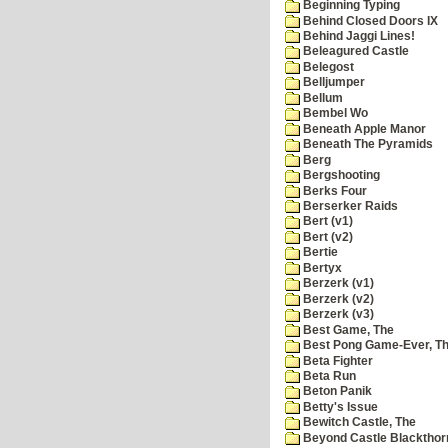
Beginning Typing
Behind Closed Doors IX
Behind Jaggi Lines!
Beleagured Castle
Belegost
Belljumper
Bellum
Bembel Wo
Beneath Apple Manor
Beneath The Pyramids
Berg
Bergshooting
Berks Four
Berserker Raids
Bert (v1)
Bert (v2)
Bertie
Bertyx
Berzerk (v1)
Berzerk (v2)
Berzerk (v3)
Best Game, The
Best Pong Game-Ever, T
Beta Fighter
Beta Run
Beton Panik
Betty's Issue
Bewitch Castle, The
Beyond Castle Blackthor