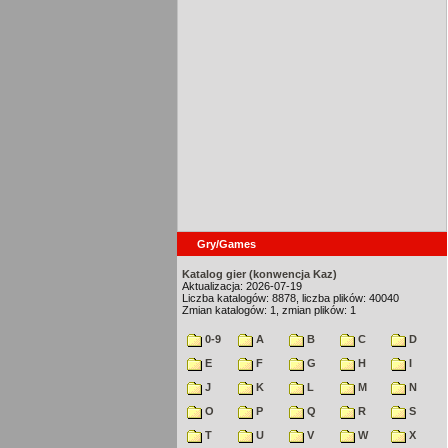
Gry/Games
Katalog gier (konwencja Kaz)
Aktualizacja: 2026-07-19
Liczba katalogów: 8878, liczba plików: 40040
Zmian katalogów: 1, zmian plików: 1
0-9
A
B
C
D
E
F
G
H
I
J
K
L
M
N
O
P
Q
R
S
T
U
V
W
X