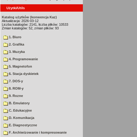
Użytki/Utils
Katalog użytków (konwencja Kaz)
Aktualizacja: 2026-03-12
Liczba katalogów: 2141, liczba plików: 10533
Zmian katalogów: 52, zmian plików: 93
1. Biuro
2. Grafika
3. Muzyka
4. Programowanie
5. Magnetofon
6. Stacja dyskietek
7. DOS-y
8. ROM-y
9. Rozne
B. Emulatory
C. Edukacyjne
D. Komunikacja
E. Diagnostyczne
F. Archiwizowanie i kompresowanie