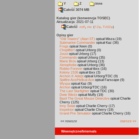
Y
Z
inne
Całość 3074 MB
Katalog gier (konwencja TOSEC)
Aktualizacja: 2021-07-11
Całość
,
md5
sha
(
7-Zip
,
TUGZip
)
Opisy gier
"Old Towers" (Atari ST)
opisał Misza (19)
Submarine Commander
opisał Kaz (36)
Frogs
opisał Xeen (0)
Choplifter!
opisał Urborg (0)
Joust
opisał Urborg (17)
Commando
opisał Urborg (35)
Mario Bros
opisał Urborg (13)
Xenophobe
opisał Urborg (36)
Robbo Forever
opisał tbxx (16)
Kolony 2106
opisał tbxx (3)
Archon II: Adept
opisał Urborg/TDC (9)
Spitfire Ace/Hellcat Ace
opisał Farscape (9)
Wyspa
opisał Kaz (9)
Archon
opisał Urborg/TDC (16)
The Last Starfighter
opisał TDC (30)
Dwie Wieże
opisał Muffy (19)
Basil The Great Mouse Detective
opisał Charlie
Cherry (125)
Inny Świat
opisał Charlie Cherry (17)
Inspektor
opisał Charlie Cherry (19)
Grand Prix Simulator
opisał Charlie Cherry (16)
«« nowsze
starsze »»
Wewnętrzne/Internals