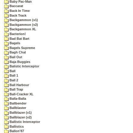
Baby Pac-Man
Baccarat
Back In Time
Back Track
Backgammon (v1)
Backgammon (v2)
Backgammon XL
Bacterion!
Bad Bat Bart
Bagels
Bagels Supreme
Bagh Chal
Bail Out
Baja Buggies
Balistic Interceptor
Ball
Ball 1
Ball 2
Ball Harbour
Ball Trap
Ball-Cracker XL
Balla-Balla
Ballbender
Ballblaster
Ballblazer (v1)
Ballblazer (v2)
Ballistic Interceptor
Ballistics
Ballon'87