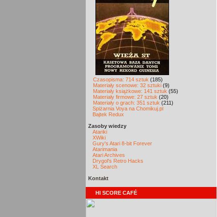
Czasopisma: 714 sztuk
(185)
Materiały scenowe: 32 sztuki
(9)
Materiały książkowe: 141 sztuk
(55)
Materiały firmowe: 27 sztuk
(20)
Materiały o grach: 351 sztuk
(211)
Spiżarnia Voya na Chomikuj.pl
Bajtek Redux
Zasoby wiedzy
Atariki
XWiki
Gury's Atari 8-bit Forever
Atarimania
Atari Archives
Drygol's Retro Hacks
XL Search
Kontakt
HI SCORE CAFÉ