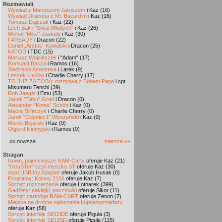
Rozmawiali
Wywiad z Mariuszem Jaroszem
i Kaz (16)
Wywiad Dracona z Mr. Bacardim
i Kaz (16)
Tomasz Dajczak
i Kaz (22)
Lech Bąk i "Świat Młodych"
i Kaz (26)
Michał "Mike" Jaskuła
i Kaz (30)
F#READY
i Dracon (22)
Daniel „Arctus” Kowalski
i Dracon (25)
KATOD
i TDC (15)
Mariusz Wojcieszek
i "Adam" (17)
Romuald Bacza
i Ramos (16)
Śledzenie Amentesa
i Larek (9)
Leszek Łuciów
i Charlie Cherry (17)
TO JUŻ ZA TOBĄ: rozmowa z Bobem Pape
i cpt.
Misumaru Tenchi (39)
Rob Jaeger
i Emu (53)
Jacek "Tabu" Grad
i Dracon (0)
Alexander "Koma" Schön
i Kaz (0)
Maciej Ślifirczyk
i Charlie Cherry (0)
Jarek "Odyniec1" Wyszyński
i Kaz (0)
Marek Bojarski
i Kaz (0)
Olgierd Niemyjski
i Ramos (0)
«« nowsze
starsze »»
Stragan
Nowe, pojemniejsze RAM-Carty
oferuje Kaz (21)
"mouSTer" czyli myszka ST
oferuje Kaz (30)
Atari USBJoy Adapter
oferuje Jakub Husak (0)
Programy: Kolony 2106
oferuje Kaz (7)
Sprzęt: rozszerzenia
oferuje Lotharek (399)
Gadżety: naklejki, pocztówki
oferuje Sikor (11)
Sprzęt: cartridge RAM-CART
oferuje Zenon (7)
Miejsce na drobne ogłoszenia kupna/sprzedaży
oferuje Kaz (58)
Sprzęt: interfejs SIO2IDE
oferuje Piguła (3)
Sprzęt: interfejs SIO2SD
oferuje Piguła (115)