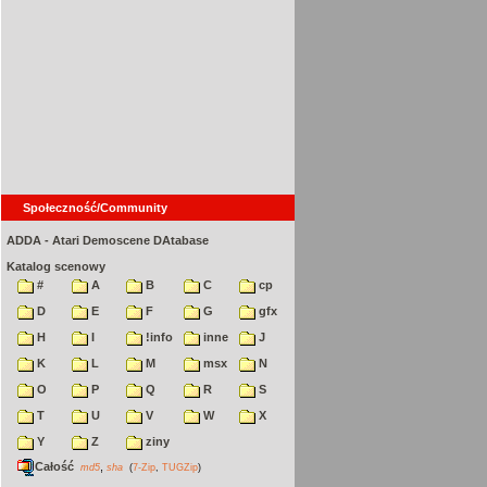
Społeczność/Community
ADDA - Atari Demoscene DAtabase
Katalog scenowy
#
A
B
C
cp
D
E
F
G
gfx
H
I
!info
inne
J
K
L
M
msx
N
O
P
Q
R
S
T
U
V
W
X
Y
Z
ziny
Całość
,
md5
sha
(
7-Zip
,
TUGZip
)