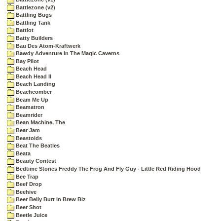
Battlezone (v2)
Battling Bugs
Battling Tank
Battlot
Batty Builders
Bau Des Atom-Kraftwerk
Bawdy Adventure In The Magic Caverns
Bay Pilot
Beach Head
Beach Head II
Beach Landing
Beachcomber
Beam Me Up
Beamatron
Beamrider
Bean Machine, The
Bear Jam
Beastoids
Beat The Beatles
Beata
Beauty Contest
Bedtime Stories Freddy The Frog And Fly Guy - Little Red Riding Hood
Bee Trap
Beef Drop
Beehive
Beer Belly Burt In Brew Biz
Beer Shot
Beetle Juice