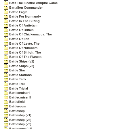
Bats The Electric Vampire Game
Battalion Commander
Battle Eagle
Battle For Normandy
Battle In The B Ring
Battle Of Antietam
Battle Of Britain
Battle Of Chickamauga, The
Battle Of Eris
Battle Of Leyte, The
Battle Of Numbers
Battle Of Shiloh, The
Battle Of The Planets
Battle Ships (v1)
Battle Ships (v2)
Battle Star
Battle Stations
Battle Tank
Battle Trek
Battle Trivial
Battlecruiser I
Battlecruiser II
Battlefield
Battleroom
Battleship
Battleship (v1)
Battleship (v2)
Battleship (v3)
Battlezone (v1)