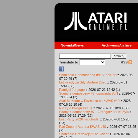
Nowinki/News
Archiwum/Archive
Translate to
RSS
Spotkanie z demosceną #9: STeel/Tori
z 2026-08-
07 20:49 (7)
Letnia edycja Silly Venture 2026
z 2026-07-31
15:41 (38)
Pamięci Jurgiego
z 2026-07-21 12:42 (1)
Sceny z demosceny #7: opowiada SuN
z 2026-07-
19 15:24 (2)
Atari Muzeum w Poznaniu na KWAS #40
z 2026-
07-16 16:10 (4)
Nie żyje kolega Pecuś
z 2026-07-13 18:00 (30)
Sceny z demosceny #7 - Grzegorz "Sun" Żyła
z
2026-07-12 17:29 (12)
Lost Party 2026 nadchodzi
z 2026-07-08 15:28
(23)
Pan Zenon i Atari na KWAS #40
z 2026-07-07 13:25
(7)
Spotkanie z redakcją "The Voice"
z 2026-07-04
07:42 (9)