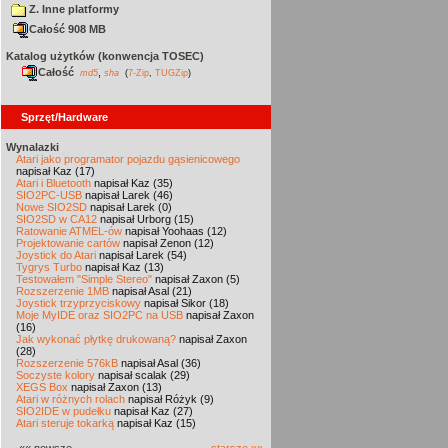
Z. Inne platformy
Całość 908 MB
Katalog użytków (konwencja TOSEC)
Całość
,
md5
sha
(
7-Zip
,
TUGZip
)
Sprzęt/Hardware
Wynalazki
Atari jako programator pojazdu gąsienicowego
napisał Kaz (17)
Atari i Bluetooth
napisał Kaz (35)
SIO2PC-USB
napisał Larek (46)
Nowe SIO2SD
napisał Larek (0)
SIO2SD w CA12
napisał Urborg (15)
Ratowanie ATMEL-ów
napisał Yoohaas (12)
Projektowanie cartów
napisał Zenon (12)
Joystick do Atari
napisał Larek (54)
Tygrys Turbo
napisał Kaz (13)
Testowałem "Simple Stereo"
napisał Zaxon (5)
Rozszerzenie 1MB
napisał Asal (21)
Joystick trzyprzyciskowy
napisał Sikor (18)
Moje MyIDE oraz SIO2PC na USB
napisał Zaxon
(16)
Jak wykonać płytkę drukowaną?
napisał Zaxon
(28)
Rozszerzenie 576kB
napisał Asal (36)
Soczyste kolory
napisał scalak (29)
XEGS Box
napisał Zaxon (13)
Atari w różnych rolach
napisał Różyk (9)
SIO2IDE w pudełku
napisał Kaz (27)
Atari steruje tokarką
napisał Kaz (15)