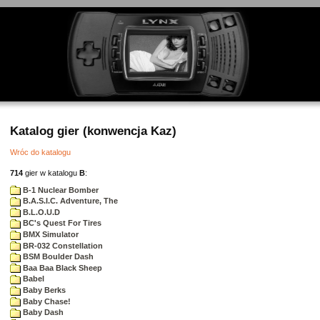
Katalog gier (konwencja Kaz)
Wróc do katalogu
714
gier w katalogu
B
:
B-1 Nuclear Bomber
B.A.S.I.C. Adventure, The
B.L.O.U.D
BC's Quest For Tires
BMX Simulator
BR-032 Constellation
BSM Boulder Dash
Baa Baa Black Sheep
Babel
Baby Berks
Baby Chase!
Baby Dash