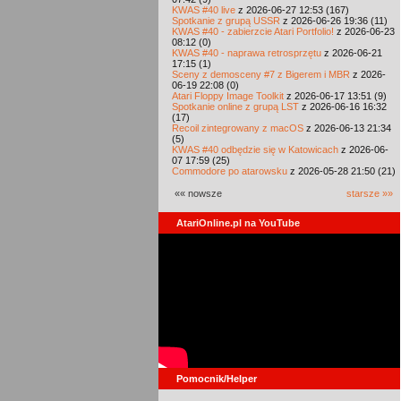
KWAS #40 live
z 2026-06-27 12:53 (167)
Spotkanie z grupą USSR
z 2026-06-26 19:36 (11)
KWAS #40 - zabierzcie Atari Portfolio!
z 2026-06-23
08:12 (0)
KWAS #40 - naprawa retrosprzętu
z 2026-06-21
17:15 (1)
Sceny z demosceny #7 z Bigerem i MBR
z 2026-
06-19 22:08 (0)
Atari Floppy Image Toolkit
z 2026-06-17 13:51 (9)
Spotkanie online z grupą LST
z 2026-06-16 16:32
(17)
Recoil zintegrowany z macOS
z 2026-06-13 21:34
(5)
KWAS #40 odbędzie się w Katowicach
z 2026-06-
07 17:59 (25)
Commodore po atarowsku
z 2026-05-28 21:50 (21)
«« nowsze
starsze »»
AtariOnline.pl na YouTube
Pomocnik/Helper