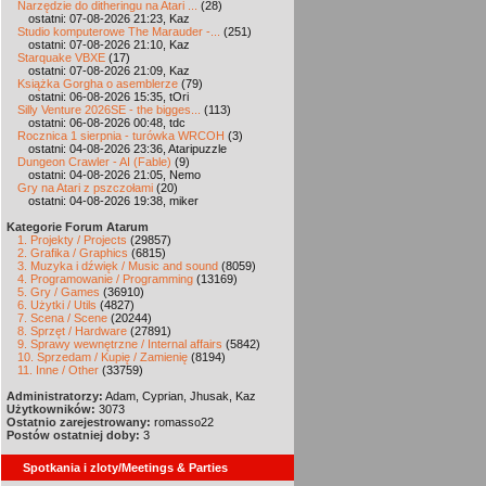
Narzędzie do ditheringu na Atari ...
(28)
ostatni: 07-08-2026 21:23, Kaz
Studio komputerowe The Marauder -...
(251)
ostatni: 07-08-2026 21:10, Kaz
Starquake VBXE
(17)
ostatni: 07-08-2026 21:09, Kaz
Książka Gorgha o asemblerze
(79)
ostatni: 06-08-2026 15:35, tOri
Silly Venture 2026SE - the bigges...
(113)
ostatni: 06-08-2026 00:48, tdc
Rocznica 1 sierpnia - turówka WRCOH
(3)
ostatni: 04-08-2026 23:36, Ataripuzzle
Dungeon Crawler - AI (Fable)
(9)
ostatni: 04-08-2026 21:05, Nemo
Gry na Atari z pszczołami
(20)
ostatni: 04-08-2026 19:38, miker
Kategorie Forum Atarum
1. Projekty / Projects
(29857)
2. Grafika / Graphics
(6815)
3. Muzyka i dźwięk / Music and sound
(8059)
4. Programowanie / Programming
(13169)
5. Gry / Games
(36910)
6. Użytki / Utils
(4827)
7. Scena / Scene
(20244)
8. Sprzęt / Hardware
(27891)
9. Sprawy wewnętrzne / Internal affairs
(5842)
10. Sprzedam / Kupię / Zamienię
(8194)
11. Inne / Other
(33759)
Administratorzy:
Adam, Cyprian, Jhusak, Kaz
Użytkowników:
3073
Ostatnio zarejestrowany:
romasso22
Postów ostatniej doby:
3
Spotkania i zloty/Meetings & Parties