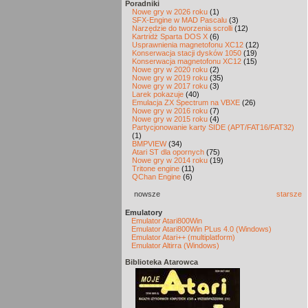
Poradniki
Nowe gry w 2026 roku
(1)
SFX-Engine w MAD Pascalu
(3)
Narzędzie do tworzenia scrolli
(12)
Kartridż Sparta DOS X
(6)
Usprawnienia magnetofonu XC12
(12)
Konserwacja stacji dysków 1050
(19)
Konserwacja magnetofonu XC12
(15)
Nowe gry w 2020 roku
(2)
Nowe gry w 2019 roku
(35)
Nowe gry w 2017 roku
(3)
Larek pokazuje
(40)
Emulacja ZX Spectrum na VBXE
(26)
Nowe gry w 2016 roku
(7)
Nowe gry w 2015 roku
(4)
Partycjonowanie karty SIDE (APT/FAT16/FAT32)
(1)
BMPVIEW
(34)
Atari ST dla opornych
(75)
Nowe gry w 2014 roku
(19)
Tritone engine
(11)
QChan Engine
(6)
nowsze
starsze
Emulatory
Emulator Atari800Win
Emulator Atari800Win PLus 4.0 (Windows)
Emulator Atari++ (multiplatform)
Emulator Altirra (Windows)
Biblioteka Atarowca