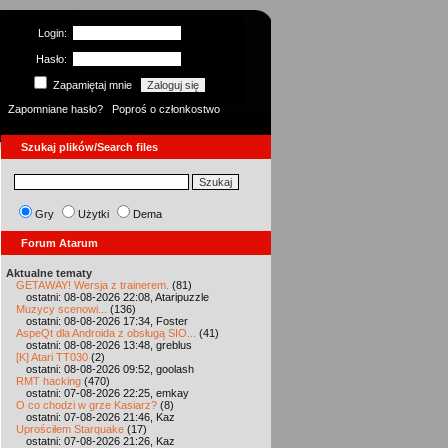
Login:
Hasło:
Zapamiętaj mnie
Zapomniane hasło?
Poproś o członkostwo
Szukaj plików/Search files
Gry
Użytki
Dema
Forum Atarum
Aktualne tematy
GETAWAY! Wersja z trainerem.
(81)
ostatni: 08-08-2026 22:08, Ataripuzzle
Muzycy scenowi...
(136)
ostatni: 08-08-2026 17:34, Foster
AspeQt dla Androida z obsługą SIO...
(41)
ostatni: 08-08-2026 13:48, greblus
[K] Atari TT030
(2)
ostatni: 08-08-2026 09:52, goolash
RMT hacking
(470)
ostatni: 07-08-2026 22:25, emkay
O co chodzi w grze Kasiarz?
(8)
ostatni: 07-08-2026 21:46, Kaz
Uprościłem Starquake
(17)
ostatni: 07-08-2026 21:26, Kaz